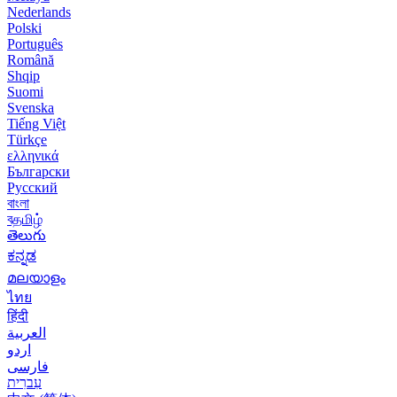
Nederlands
Polski
Português
Română
Shqip
Suomi
Svenska
Tiếng Việt
Türkçe
ελληνικά
Български
Русский
বাংলা
বதமிழ்
తెలుగు
ಕನ್ನಡ
മലയാളം
ไทย
हिंदी
العربية
اردو
فارسی
עִברִית