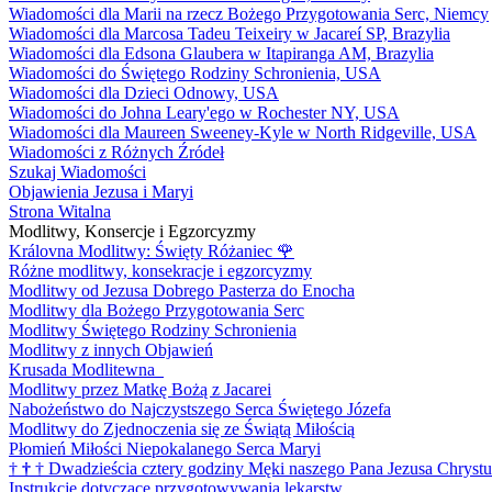
Wiadomości dla Marii na rzecz Bożego Przygotowania Serc, Niemcy
Wiadomości dla Marcosa Tadeu Teixeiry w Jacareí SP, Brazylia
Wiadomości dla Edsona Glaubera w Itapiranga AM, Brazylia
Wiadomości do Świętego Rodziny Schronienia, USA
Wiadomości dla Dzieci Odnowy, USA
Wiadomości do Johna Leary'ego w Rochester NY, USA
Wiadomości dla Maureen Sweeney-Kyle w North Ridgeville, USA
Wiadomości z Różnych Źródeł
Szukaj Wiadomości
Objawienia Jezusa i Maryi
Strona Witalna
Modlitwy, Konsercje i Egzorcyzmy
Královna Modlitwy: Święty Różaniec
🌹
Różne modlitwy, konsekracje i egzorcyzmy
Modlitwy od Jezusa Dobrego Pasterza do Enocha
Modlitwy dla Bożego Przygotowania Serc
Modlitwy Świętego Rodziny Schronienia
Modlitwy z innych Objawień
Krusada Modlitewna
Modlitwy przez Matkę Bożą z Jacarei
Nabożeństwo do Najczystszego Serca Świętego Józefa
Modlitwy do Zjednoczenia się ze Świątą Miłością
Płomień Miłości Niepokalanego Serca Maryi
†
†
†
Dwadzieścia cztery godziny Męki naszego Pana Jezusa Chrystu
Instrukcje dotyczące przygotowywania lekarstw