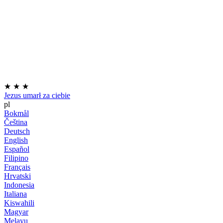
★
★
★
Jezus umarł za ciebie
pl
Bokmål
Čeština
Deutsch
English
Español
Filipino
Français
Hrvatski
Indonesia
Italiana
Kiswahili
Magyar
Melayu