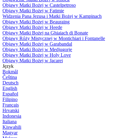
Objawy Matki Bożej w Castelpetroso
Objawy Matki Bożej w Fatimie
Widzenia Pana Jezusa i Matki Bożej w Kampinach
Objawy Matki Bożej w Beauraing
Objawy Matki Bożej w Heede
Objawy Matki Bożej na Ghiaiach di Bonate
Objawy Róży Mistycznej w Montichiari i Fontanelle
Objawy Matki Bożej w Garabandal
Objawy Matki Bożej w Medjugorje
Objawy Matki Bożej w Holy Love
Objawy Matki Bożej w Jacarei
Język
Bokmål
Čeština
Deutsch
English
Español
Filipino
Français
Hrvatski
Indonesia
Italiana
Kiswahili
Magyar