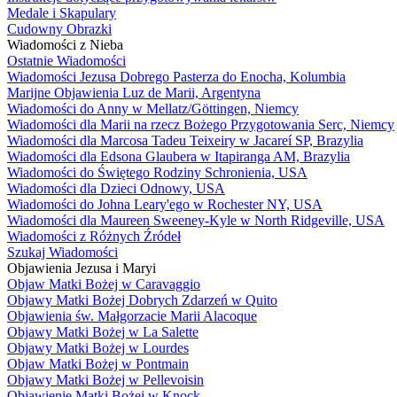
Medale i Skapulary
Cudowny Obrazki
Wiadomości z Nieba
Ostatnie Wiadomości
Wiadomości Jezusa Dobrego Pasterza do Enocha, Kolumbia
Marijne Objawienia Luz de Marii, Argentyna
Wiadomości do Anny w Mellatz/Göttingen, Niemcy
Wiadomości dla Marii na rzecz Bożego Przygotowania Serc, Niemcy
Wiadomości dla Marcosa Tadeu Teixeiry w Jacareí SP, Brazylia
Wiadomości dla Edsona Glaubera w Itapiranga AM, Brazylia
Wiadomości do Świętego Rodziny Schronienia, USA
Wiadomości dla Dzieci Odnowy, USA
Wiadomości do Johna Leary'ego w Rochester NY, USA
Wiadomości dla Maureen Sweeney-Kyle w North Ridgeville, USA
Wiadomości z Różnych Źródeł
Szukaj Wiadomości
Objawienia Jezusa i Maryi
Objaw Matki Bożej w Caravaggio
Objawy Matki Bożej Dobrych Zdarzeń w Quito
Objawienia św. Małgorzacie Marii Alacoque
Objawy Matki Bożej w La Salette
Objawy Matki Bożej w Lourdes
Objaw Matki Bożej w Pontmain
Objawy Matki Bożej w Pellevoisin
Objawienie Matki Bożej w Knock