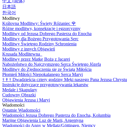
中文 (简体)
日本語
한국어
Modlitwy
Královna Modlitwy: Święty Różaniec
🌹
Różne modlitwy, konsekracje i egzorcyzmy
Modlitwy od Jezusa Dobrego Pasterza do Enocha
Modlitwy dla Bożego Przygotowania Serc
Modlitwy Świętego Rodziny Schronienia
Modlitwy z innych Objawień
Krusada Modlitewna
Modlitwy przez Matkę Bożą z Jacarei
Nabożeństwo do Najczystszego Serca Świętego Józefa
Modlitwy do Zjednoczenia się ze Świątą Miłością
Płomień Miłości Niepokalanego Serca Maryi
†
†
†
Dwadzieścia cztery godziny Męki naszego Pana Jezusa Chrystu
Instrukcje dotyczące przygotowywania lekarstw
Medale i Skapulary
Cudowny Obrazki
Objawienia Jezusa i Maryi
Wiadomości
Ostatnie Wiadomości
Wiadomości Jezusa Dobrego Pasterza do Enocha, Kolumbia
Marijne Objawienia Luz de Marii, Argentyna
Wiadomości do Anny w Mellatz/Göttingen, Niemcy