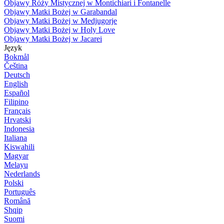
Objawy Róży Mistycznej w Montichiari i Fontanelle
Objawy Matki Bożej w Garabandal
Objawy Matki Bożej w Medjugorje
Objawy Matki Bożej w Holy Love
Objawy Matki Bożej w Jacarei
Język
Bokmål
Čeština
Deutsch
English
Español
Filipino
Français
Hrvatski
Indonesia
Italiana
Kiswahili
Magyar
Melayu
Nederlands
Polski
Português
Română
Shqip
Suomi