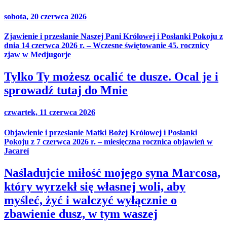
sobota, 20 czerwca 2026
Zjawienie i przesłanie Naszej Pani Królowej i Posłanki Pokoju z
dnia 14 czerwca 2026 r. – Wczesne świętowanie 45. rocznicy
zjaw w Medjugorje
Tylko Ty możesz ocalić te dusze. Ocal je i
sprowadź tutaj do Mnie
czwartek, 11 czerwca 2026
Objawienie i przesłanie Matki Bożej Królowej i Posłanki
Pokoju z 7 czerwca 2026 r. – miesięczna rocznica objawień w
Jacareí
Naśladujcie miłość mojego syna Marcosa,
który wyrzekł się własnej woli, aby
myśleć, żyć i walczyć wyłącznie o
zbawienie dusz, w tym waszej