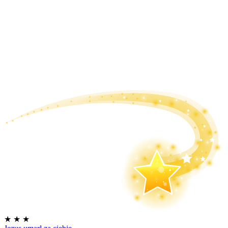
★
★
★