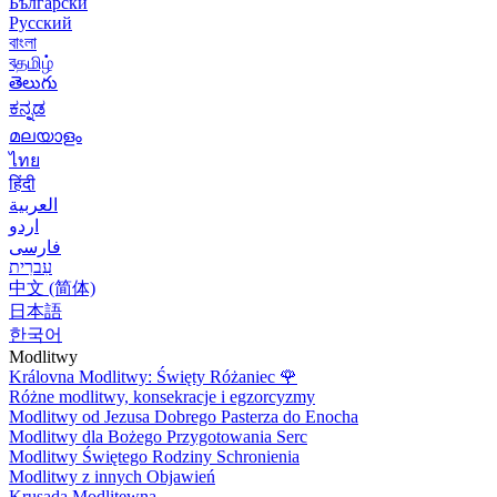
Български
Русский
বাংলা
বதமிழ்
తెలుగు
ಕನ್ನಡ
മലയാളം
ไทย
हिंदी
العربية
اردو
فارسی
עִברִית
中文 (简体)
日本語
한국어
Modlitwy
Královna Modlitwy: Święty Różaniec
🌹
Różne modlitwy, konsekracje i egzorcyzmy
Modlitwy od Jezusa Dobrego Pasterza do Enocha
Modlitwy dla Bożego Przygotowania Serc
Modlitwy Świętego Rodziny Schronienia
Modlitwy z innych Objawień
Krusada Modlitewna