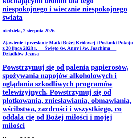
kochającymi dłońmi dla tego
niespokojnego i wiecznie niespokojnego
świata
niedziela, 2 sierpnia 2026
Zjawienie i przesłanie Matki Bożej Królowej i Posłanki Pokoju
z 20 lipca 2028 r. — Święto św. Anny i św. Joachima —
Dziadków Jezusa
Powstrzymuj się od palenia papierosów,
spożywania napojów alkoholowych i
oglądania szkodliwych programów
telewizyjnych. Powstrzymuj się od
plotkowania, zniesławiania, obmawiania,
wścibstwa, zazdrości i wszystkiego, co
oddala cię od Bożej miłości i mojej
miłości