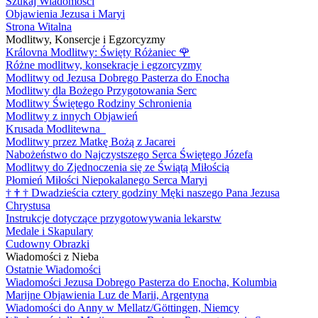
Szukaj Wiadomości
Objawienia Jezusa i Maryi
Strona Witalna
Modlitwy, Konsercje i Egzorcyzmy
Královna Modlitwy: Święty Różaniec
🌹
Różne modlitwy, konsekracje i egzorcyzmy
Modlitwy od Jezusa Dobrego Pasterza do Enocha
Modlitwy dla Bożego Przygotowania Serc
Modlitwy Świętego Rodziny Schronienia
Modlitwy z innych Objawień
Krusada Modlitewna
Modlitwy przez Matkę Bożą z Jacarei
Nabożeństwo do Najczystszego Serca Świętego Józefa
Modlitwy do Zjednoczenia się ze Świątą Miłością
Płomień Miłości Niepokalanego Serca Maryi
†
†
†
Dwadzieścia cztery godziny Męki naszego Pana Jezusa
Chrystusa
Instrukcje dotyczące przygotowywania lekarstw
Medale i Skapulary
Cudowny Obrazki
Wiadomości z Nieba
Ostatnie Wiadomości
Wiadomości Jezusa Dobrego Pasterza do Enocha, Kolumbia
Marijne Objawienia Luz de Marii, Argentyna
Wiadomości do Anny w Mellatz/Göttingen, Niemcy