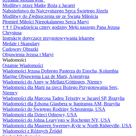
Modlitwy przez Matkę Bożą z Jacarei
Nabożeństwo do Najczystszego Serca Świętego Józefa
Modlitwy do Zjednoczenia się ze Świątą Miłością
Płomień Miłości Niepokalanego Serca Maryi
†
†
†
Dwadzieścia cztery godziny Męki naszego Pana Jezusa
Chrystusa
Instrukcje dotyczące przygotowywania lekarstw
Medale i Skapulary
Cudowny Obrazki
Objawienia Jezusa i Maryi
Wiadomości
Ostatnie Wiadomości
Wiadomości Jezusa Dobrego Pasterza do Enocha, Kolumbia
Marijne Objawienia Luz de Marii, Argentyna
Wiadomości do Anny w Mellatz/Göttingen, Niemcy
Wiadomości dla Marii na rzecz Bożego Przygotowania Serc,
Niemcy
Wiadomości dla Marcosa Tadeu Teixeiry w Jacareí SP, Brazylia
Wiadomości dla Edsona Glaubera w Itapiranga AM, Brazylia
Wiadomości do Świętego Rodziny Schronienia, USA
Wiadomości dla Dzieci Odnowy, USA
Wiadomości do Johna Leary'ego w Rochester NY, USA
Wiadomości dla Maureen Sweeney-Kyle w North Ridgeville, USA
Wiadomości z Różnych Źródeł