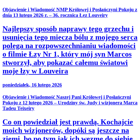
Objawienie i Wiadomość NMP Królowej i Posłańczyni Pokoju z
dnia 13 lutego 2026 r. – 36. rocznica Łez Louveiry
Najlepszy sposób naprawy tego grzechu i
usunięcia tego miecza bólu z mojego serca
polega na rozpowszechnianiu wiadomości
o filmie Łzy Nr 1, który mój syn Marcos
stworzył, aby pokazać całemu światowi
moje łzy w Louveira
poniedziałek, 16 lutego 2026
Objawienie i Wiadomość Naszej Pani Królowej i Posłańczyni
Pokoju z 12 lutego 2026 – Urodziny św. Judy i wizjonera Marca
Tadeu Teixeiry
Co on powiedział jest prawdą. Kochajcie
moich wizjonerów, dopóki są jeszcze na
ziemi, bo po tym jak ich wezmę do siebie,