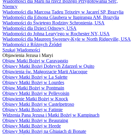
Wiadomości dla Marii na rzecz Bożego Przygotowania Serc,
Niemcy
Wiadomości dla Marcosa Tadeu Teixeiry w Jacareí SP, Brazylia
Wiadomości dla Edsona Glaubera w Itapiranga AM, Brazylia
Wiadomości do Świętego Rodziny Schronienia, USA
Wiadomości dla Dzieci Odnowy, USA
Wiadomości do Johna Leary'ego w Rochester NY, USA
Wiadomości dla Maureen Sweeney-Kyle w North Ridgeville, USA
Wiadomości z Różnych Źródeł
Szukaj Wiadomości
Objawienia Jezusa i Maryi
Objaw Matki Bożej w Caravaggio
Objawy Matki Bożej Dobrych Zdarzeń w Quito
Objawienia św. Małgorzacie Marii Alacoque
Objawy Matki Bożej w La Salette
Objawy Matki Bożej w Lourdes
Objaw Matki Bożej w Pontmain
Objawy Matki Bożej w Pellevoisin
Objawienie Matki Bożej w Knock
Objawy Matki Bożej w Castelpetroso
Objawy Matki Bożej w Fatimie
Widzenia Pana Jezusa i Matki Bożej w Kampinach
Objawy Matki Bożej w Beauraing
Objawy Matki Bożej w Heede
Objawy Matki Bożej na Ghiaiach di Bonate