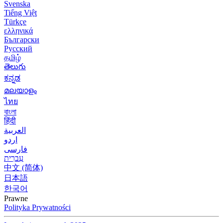
Svenska
Tiếng Việt
Türkçe
ελληνικά
Български
Русский
தமிழ்
తెలుగు
ಕನ್ನಡ
മലയാളം
ไทย
বাংলা
हिंदी
العربية
اردو
فارسی
עִברִית
中文 (简体)
日本語
한국어
Prawne
Polityka Prywatności