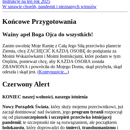
Instrukcje na ten rok 2025
W sprawie chorób, pandemii i nieznanych wirusów
Końcowe Przygotowania
Ważny apel Boga Ojca do wszystkich!
Zanim uwolnię Moje Ramię z Całą Jego Siłą przeciwko planecie
Ziemia, chcę ZACHĘCIĆ KAŻDĄ OSOBĘ do podążania za
Moimi Wskazówkami i Moimi Instrukcjami, które podam w tym
Orędziu, ponieważ chcę, aby KAŻDA OSOBA została
ZBAWIONA i powróciła do Mojego Domu, skąd przybyła, skąd
odeszła i skąd jest.
(
Kontynuujcie...
)
Czerwony Alert
KONIEC naszej wolności, naszego istnienia
Nowy Porządek Świata
, który służy mojemu przeciwnikowi, już
zaczął dominować nad światem, jego
program tyranii
rozpoczął
się od planu
szczepionek i szczepień przeciwko istniejącej
pandemii
; te szczepionki nie są rozwiązaniem, ale początkiem
holokaustu
, który doprowadzi do
śmierci
,
transhumanizmu
i