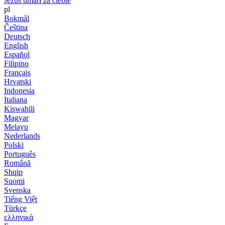
Jezus umarł za ciebie
pl
Bokmål
Čeština
Deutsch
English
Español
Filipino
Français
Hrvatski
Indonesia
Italiana
Kiswahili
Magyar
Melayu
Nederlands
Polski
Português
Română
Shqip
Suomi
Svenska
Tiếng Việt
Türkçe
ελληνικά