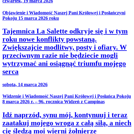
czwartek, 19 marca 2026
Objawienie i Wiadomość Naszej Pani Królowej i Posłańczyni
Pokoju 15 marca 2026 roku
Tajemnica La Salette odkryje się i w tym
roku nowe konflikty powstaną.
Zwiększajcie modlitwy, posty i ofiary. W
przeciwnym razie nie będziecie mogli
wytrzymać ani osiągnąć triumfu mojego
serca
sobota, 14 marca 2026
Widzenie i Wiadomość Naszej Pani Królowej i Posłańca Pokoju
8 marca 2026 r. – 96. rocznica Widzeń z Campinas
Idź naprzód, synu mój, kontynuuj i teraz
zaatakuj mojego wroga z całą siłą, a niech
cię śledzą moi wierni żołnierze