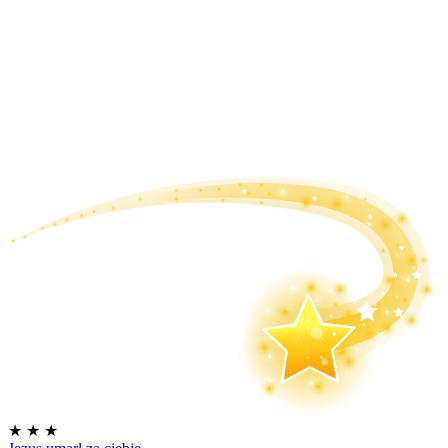
★
★
★