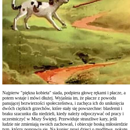
Najpierw "piękna kobieta" siada, podpiera głowę rękami i płacze, a
potem wstaje i mówi dłużej. Wyjaśnia im, że płacze z powodu
panującej bezwierzości społeczeństwa, i zachęca ich do uniknięcia
dwóch ciężkich grzechów, które stały się powszechne: blasfemii i
braku szacunku dla niedzieli, kiedy należy odpoczywać od pracy i
uczestniczyć w Mszy Świętej. Przewiduje straszliwe kary, jeśli
ludzie nie zmieniają swoich zachowań, i obiecuje boską miłosierdzie
tym, którzy poprawią się. Na koniec prosi dzieci o modlitwę, pokutę