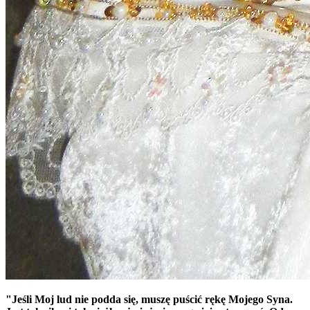
"Jeśli Moj lud nie podda się, muszę puścić rękę Mojego Syna.