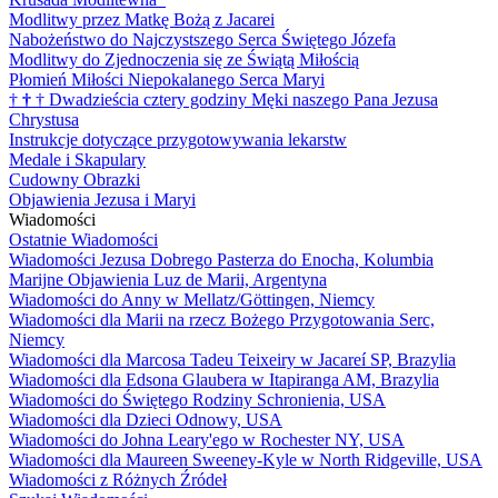
Modlitwy przez Matkę Bożą z Jacarei
Nabożeństwo do Najczystszego Serca Świętego Józefa
Modlitwy do Zjednoczenia się ze Świątą Miłością
Płomień Miłości Niepokalanego Serca Maryi
†
†
†
Dwadzieścia cztery godziny Męki naszego Pana Jezusa
Chrystusa
Instrukcje dotyczące przygotowywania lekarstw
Medale i Skapulary
Cudowny Obrazki
Objawienia Jezusa i Maryi
Wiadomości
Ostatnie Wiadomości
Wiadomości Jezusa Dobrego Pasterza do Enocha, Kolumbia
Marijne Objawienia Luz de Marii, Argentyna
Wiadomości do Anny w Mellatz/Göttingen, Niemcy
Wiadomości dla Marii na rzecz Bożego Przygotowania Serc,
Niemcy
Wiadomości dla Marcosa Tadeu Teixeiry w Jacareí SP, Brazylia
Wiadomości dla Edsona Glaubera w Itapiranga AM, Brazylia
Wiadomości do Świętego Rodziny Schronienia, USA
Wiadomości dla Dzieci Odnowy, USA
Wiadomości do Johna Leary'ego w Rochester NY, USA
Wiadomości dla Maureen Sweeney-Kyle w North Ridgeville, USA
Wiadomości z Różnych Źródeł