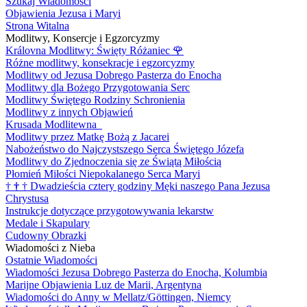
Szukaj Wiadomości
Objawienia Jezusa i Maryi
Strona Witalna
Modlitwy, Konsercje i Egzorcyzmy
Královna Modlitwy: Święty Różaniec
🌹
Różne modlitwy, konsekracje i egzorcyzmy
Modlitwy od Jezusa Dobrego Pasterza do Enocha
Modlitwy dla Bożego Przygotowania Serc
Modlitwy Świętego Rodziny Schronienia
Modlitwy z innych Objawień
Krusada Modlitewna
Modlitwy przez Matkę Bożą z Jacarei
Nabożeństwo do Najczystszego Serca Świętego Józefa
Modlitwy do Zjednoczenia się ze Świątą Miłością
Płomień Miłości Niepokalanego Serca Maryi
†
†
†
Dwadzieścia cztery godziny Męki naszego Pana Jezusa
Chrystusa
Instrukcje dotyczące przygotowywania lekarstw
Medale i Skapulary
Cudowny Obrazki
Wiadomości z Nieba
Ostatnie Wiadomości
Wiadomości Jezusa Dobrego Pasterza do Enocha, Kolumbia
Marijne Objawienia Luz de Marii, Argentyna
Wiadomości do Anny w Mellatz/Göttingen, Niemcy