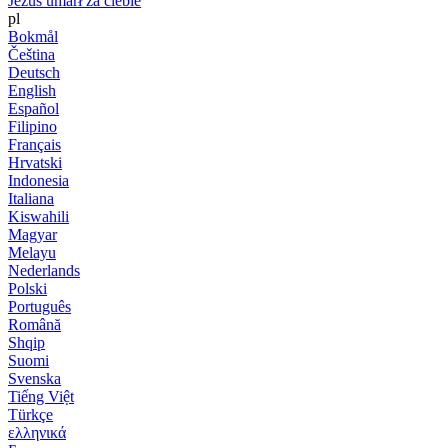
Jezus umarł za ciebie
pl
Bokmål
Čeština
Deutsch
English
Español
Filipino
Français
Hrvatski
Indonesia
Italiana
Kiswahili
Magyar
Melayu
Nederlands
Polski
Português
Română
Shqip
Suomi
Svenska
Tiếng Việt
Türkçe
ελληνικά