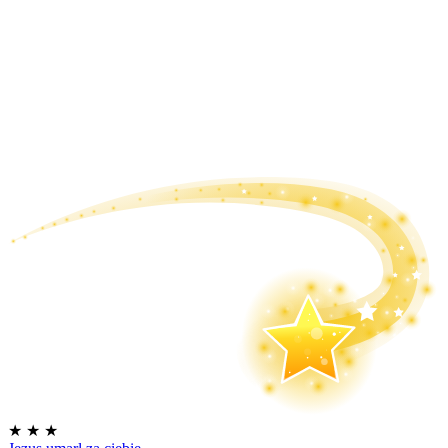
★
★
★