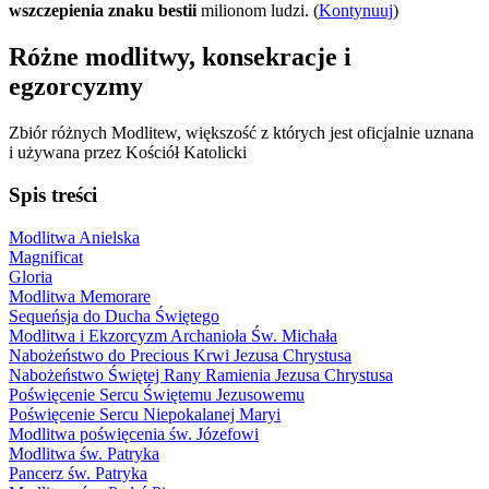
wszczepienia znaku bestii
milionom ludzi. (
Kontynuuj
)
Różne modlitwy, konsekracje i
egzorcyzmy
Zbiór różnych Modlitew, większość z których jest oficjalnie uznana
i używana przez Kościół Katolicki
Spis treści
Modlitwa Anielska
Magnificat
Gloria
Modlitwa Memorare
Sequeńsja do Ducha Świętego
Modlitwa i Ekzorcyzm Archanioła Św. Michała
Nabożeństwo do Precious Krwi Jezusa Chrystusa
Nabożeństwo Świętej Rany Ramienia Jezusa Chrystusa
Poświęcenie Sercu Świętemu Jezusowemu
Poświęcenie Sercu Niepokalanej Maryi
Modlitwa poświęcenia św. Józefowi
Modlitwa św. Patryka
Pancerz św. Patryka