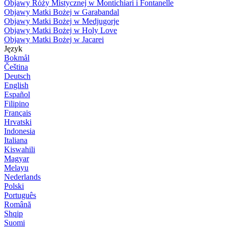
Objawy Róży Mistycznej w Montichiari i Fontanelle
Objawy Matki Bożej w Garabandal
Objawy Matki Bożej w Medjugorje
Objawy Matki Bożej w Holy Love
Objawy Matki Bożej w Jacarei
Język
Bokmål
Čeština
Deutsch
English
Español
Filipino
Français
Hrvatski
Indonesia
Italiana
Kiswahili
Magyar
Melayu
Nederlands
Polski
Português
Română
Shqip
Suomi