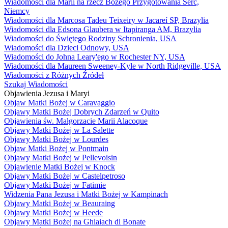
Wiadomości dla Marii na rzecz Bożego Przygotowania Serc,
Niemcy
Wiadomości dla Marcosa Tadeu Teixeiry w Jacareí SP, Brazylia
Wiadomości dla Edsona Glaubera w Itapiranga AM, Brazylia
Wiadomości do Świętego Rodziny Schronienia, USA
Wiadomości dla Dzieci Odnowy, USA
Wiadomości do Johna Leary'ego w Rochester NY, USA
Wiadomości dla Maureen Sweeney-Kyle w North Ridgeville, USA
Wiadomości z Różnych Źródeł
Szukaj Wiadomości
Objawienia Jezusa i Maryi
Objaw Matki Bożej w Caravaggio
Objawy Matki Bożej Dobrych Zdarzeń w Quito
Objawienia św. Małgorzacie Marii Alacoque
Objawy Matki Bożej w La Salette
Objawy Matki Bożej w Lourdes
Objaw Matki Bożej w Pontmain
Objawy Matki Bożej w Pellevoisin
Objawienie Matki Bożej w Knock
Objawy Matki Bożej w Castelpetroso
Objawy Matki Bożej w Fatimie
Widzenia Pana Jezusa i Matki Bożej w Kampinach
Objawy Matki Bożej w Beauraing
Objawy Matki Bożej w Heede
Objawy Matki Bożej na Ghiaiach di Bonate