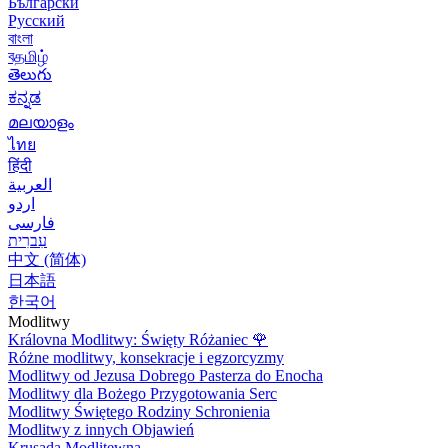
Български
Русский
বাংলা
বதமிழ்
తెలుగు
ಕನ್ನಡ
മലയാളം
ไทย
हिंदी
العربية
اردو
فارسی
עִברִית
中文 (简体)
日本語
한국어
Modlitwy
Královna Modlitwy: Święty Różaniec
🌹
Różne modlitwy, konsekracje i egzorcyzmy
Modlitwy od Jezusa Dobrego Pasterza do Enocha
Modlitwy dla Bożego Przygotowania Serc
Modlitwy Świętego Rodziny Schronienia
Modlitwy z innych Objawień
Krusada Modlitewna