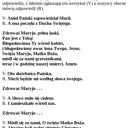
odpowiedzi, z liderem ogłaszającym wersykul (V) a wszyscy obecni
mówią odpowiedź (R).
V.
Anioł Pański zapowiedział Marii.
R.
A ona poczęła z Ducha Świętego.
Zdrowaś Maryjo, pełna łaski,
Pan jest z Tobą!
Błogosławiona Ty wśród kobiet,
i błogosławiony owoc lona Twego, Jezus.
Święta Maryjo, Matko Boża,
módl się za nami grzesznikami,
teraz i w godzinę naszej śmierci. Amen.
V.
Oto służebnica Pańska.
R.
Niech będzie mi według słowa twojego.
Zdrowaś Maryjo . . .
V.
A Słowo stało się ciałem.
R.
I zamieszkało wśród nas.
Zdrowaś Maryjo . . .
V.
Módl się za nami, O święta Matko Boża.
R.
Abyśmy byli godni obietnic Chrystusa.