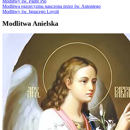
Modlitwy św. Padré Pio
Modlitwa egzorcyzmu nauczona przez św. Antoniego
Modlitwy św. Ignacego Loyoli
Modlitwa Anielska