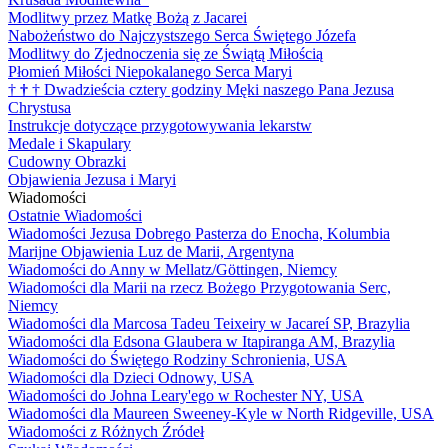
Modlitwy przez Matkę Bożą z Jacarei
Nabożeństwo do Najczystszego Serca Świętego Józefa
Modlitwy do Zjednoczenia się ze Świątą Miłością
Płomień Miłości Niepokalanego Serca Maryi
†
†
†
Dwadzieścia cztery godziny Męki naszego Pana Jezusa
Chrystusa
Instrukcje dotyczące przygotowywania lekarstw
Medale i Skapulary
Cudowny Obrazki
Objawienia Jezusa i Maryi
Wiadomości
Ostatnie Wiadomości
Wiadomości Jezusa Dobrego Pasterza do Enocha, Kolumbia
Marijne Objawienia Luz de Marii, Argentyna
Wiadomości do Anny w Mellatz/Göttingen, Niemcy
Wiadomości dla Marii na rzecz Bożego Przygotowania Serc,
Niemcy
Wiadomości dla Marcosa Tadeu Teixeiry w Jacareí SP, Brazylia
Wiadomości dla Edsona Glaubera w Itapiranga AM, Brazylia
Wiadomości do Świętego Rodziny Schronienia, USA
Wiadomości dla Dzieci Odnowy, USA
Wiadomości do Johna Leary'ego w Rochester NY, USA
Wiadomości dla Maureen Sweeney-Kyle w North Ridgeville, USA
Wiadomości z Różnych Źródeł