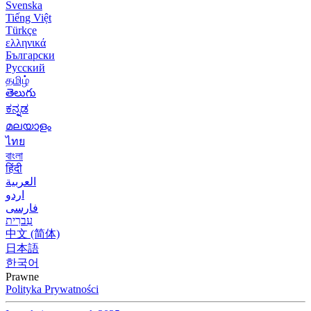
Svenska
Tiếng Việt
Türkçe
ελληνικά
Български
Русский
தமிழ்
తెలుగు
ಕನ್ನಡ
മലയാളം
ไทย
বাংলা
हिंदी
العربية
اردو
فارسی
עִברִית
中文 (简体)
日本語
한국어
Prawne
Polityka Prywatności