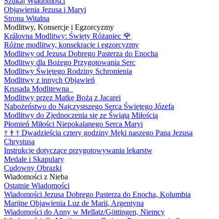
Szukaj Wiadomości
Objawienia Jezusa i Maryi
Strona Witalna
Modlitwy, Konsercje i Egzorcyzmy
Královna Modlitwy: Święty Różaniec
🌹
Różne modlitwy, konsekracje i egzorcyzmy
Modlitwy od Jezusa Dobrego Pasterza do Enocha
Modlitwy dla Bożego Przygotowania Serc
Modlitwy Świętego Rodziny Schronienia
Modlitwy z innych Objawień
Krusada Modlitewna
Modlitwy przez Matkę Bożą z Jacarei
Nabożeństwo do Najczystszego Serca Świętego Józefa
Modlitwy do Zjednoczenia się ze Świątą Miłością
Płomień Miłości Niepokalanego Serca Maryi
†
†
†
Dwadzieścia cztery godziny Męki naszego Pana Jezusa
Chrystusa
Instrukcje dotyczące przygotowywania lekarstw
Medale i Skapulary
Cudowny Obrazki
Wiadomości z Nieba
Ostatnie Wiadomości
Wiadomości Jezusa Dobrego Pasterza do Enocha, Kolumbia
Marijne Objawienia Luz de Marii, Argentyna
Wiadomości do Anny w Mellatz/Göttingen, Niemcy