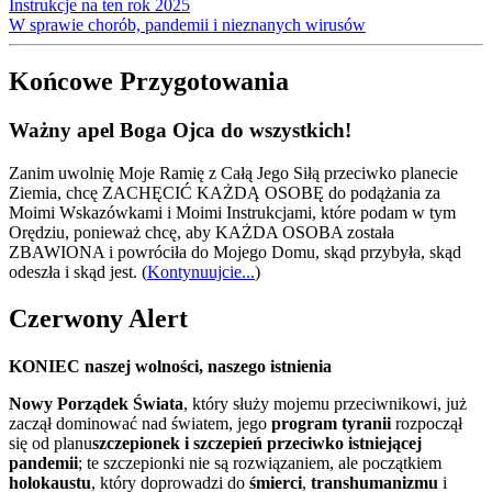
Instrukcje na ten rok 2025
W sprawie chorób, pandemii i nieznanych wirusów
Końcowe Przygotowania
Ważny apel Boga Ojca do wszystkich!
Zanim uwolnię Moje Ramię z Całą Jego Siłą przeciwko planecie
Ziemia, chcę ZACHĘCIĆ KAŻDĄ OSOBĘ do podążania za
Moimi Wskazówkami i Moimi Instrukcjami, które podam w tym
Orędziu, ponieważ chcę, aby KAŻDA OSOBA została
ZBAWIONA i powróciła do Mojego Domu, skąd przybyła, skąd
odeszła i skąd jest.
(
Kontynuujcie...
)
Czerwony Alert
KONIEC naszej wolności, naszego istnienia
Nowy Porządek Świata
, który służy mojemu przeciwnikowi, już
zaczął dominować nad światem, jego
program tyranii
rozpoczął
się od planu
szczepionek i szczepień przeciwko istniejącej
pandemii
; te szczepionki nie są rozwiązaniem, ale początkiem
holokaustu
, który doprowadzi do
śmierci
,
transhumanizmu
i