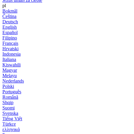
Jezus umarł za ciebie
pl
Bokmål
Čeština
Deutsch
English
Español
Filipino
Français
Hrvatski
Indonesia
Italiana
Kiswahili
Magyar
Melayu
Nederlands
Polski
Português
Română
Shqip
Suomi
Svenska
Tiếng Việt
Türkçe
ελληνικά