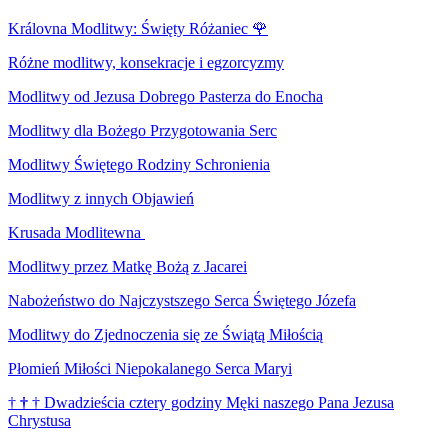
Královna Modlitwy: Święty Różaniec
🌹
Różne modlitwy, konsekracje i egzorcyzmy
Modlitwy od Jezusa Dobrego Pasterza do Enocha
Modlitwy dla Bożego Przygotowania Serc
Modlitwy Świętego Rodziny Schronienia
Modlitwy z innych Objawień
Krusada Modlitewna
Modlitwy przez Matkę Bożą z Jacarei
Nabożeństwo do Najczystszego Serca Świętego Józefa
Modlitwy do Zjednoczenia się ze Świątą Miłością
Płomień Miłości Niepokalanego Serca Maryi
†
†
†
Dwadzieścia cztery godziny Męki naszego Pana Jezusa
Chrystusa