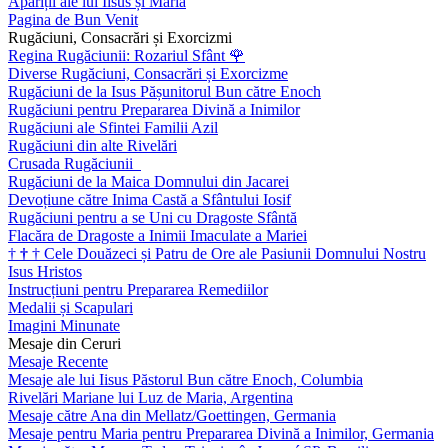
Apariții ale lui Iisus și Maria
Pagina de Bun Venit
Rugăciuni, Consacrări și Exorcizmi
Regina Rugăciunii: Rozariul Sfânt
🌹
Diverse Rugăciuni, Consacrări și Exorcizme
Rugăciuni de la Isus Pășunitorul Bun către Enoch
Rugăciuni pentru Prepararea Divină a Inimilor
Rugăciuni ale Sfintei Familii Azil
Rugăciuni din alte Rivelări
Crusada Rugăciunii
Rugăciuni de la Maica Domnului din Jacarei
Devoțiune către Inima Castă a Sfântului Iosif
Rugăciuni pentru a se Uni cu Dragoste Sfântă
Flacăra de Dragoste a Inimii Imaculate a Mariei
†
†
†
Cele Douăzeci și Patru de Ore ale Pasiunii Domnului Nostru
Isus Hristos
Instrucțiuni pentru Prepararea Remediilor
Medalii și Scapulari
Imagini Minunate
Mesaje din Ceruri
Mesaje Recente
Mesaje ale lui Iisus Păstorul Bun către Enoch, Columbia
Rivelări Mariane lui Luz de Maria, Argentina
Mesaje către Ana din Mellatz/Goettingen, Germania
Mesaje pentru Maria pentru Prepararea Divină a Inimilor, Germania