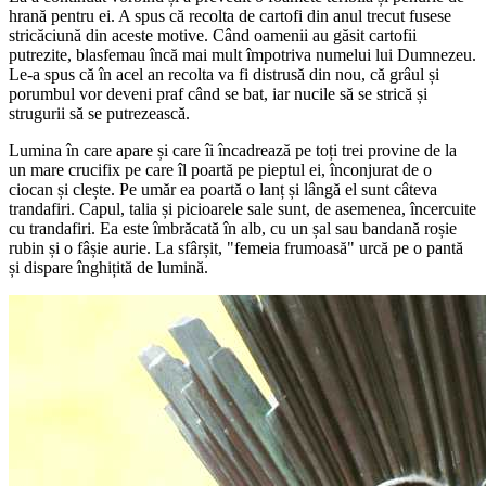
hrană pentru ei. A spus că recolta de cartofi din anul trecut fusese
stricăciună din aceste motive. Când oamenii au găsit cartofii
putrezite, blasfemau încă mai mult împotriva numelui lui Dumnezeu.
Le-a spus că în acel an recolta va fi distrusă din nou, că grâul și
porumbul vor deveni praf când se bat, iar nucile să se strică și
strugurii să se putrezească.
Lumina în care apare și care îi încadrează pe toți trei provine de la
un mare crucifix pe care îl poartă pe pieptul ei, înconjurat de o
ciocan și clește. Pe umăr ea poartă o lanț și lângă el sunt câteva
trandafiri. Capul, talia și picioarele sale sunt, de asemenea, încercuite
cu trandafiri. Ea este îmbrăcată în alb, cu un șal sau bandană roșie
rubin și o fâșie aurie. La sfârșit, "femeia frumoasă" urcă pe o pantă
și dispare înghițită de lumină.