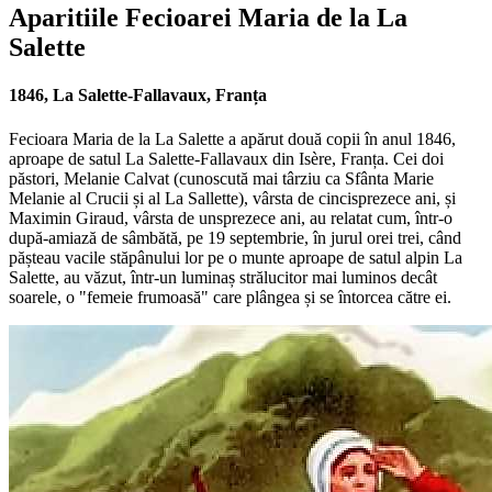
Aparitiile Fecioarei Maria de la La
Salette
1846, La Salette-Fallavaux, Franța
Fecioara Maria de la La Salette a apărut două copii în anul 1846,
aproape de satul La Salette-Fallavaux din Isère, Franța. Cei doi
păstori, Melanie Calvat (cunoscută mai târziu ca Sfânta Marie
Melanie al Crucii și al La Sallette), vârsta de cincisprezece ani, și
Maximin Giraud, vârsta de unsprezece ani, au relatat cum, într-o
după-amiază de sâmbătă, pe 19 septembrie, în jurul orei trei, când
pășteau vacile stăpânului lor pe o munte aproape de satul alpin La
Salette, au văzut, într-un luminaș strălucitor mai luminos decât
soarele, o "femeie frumoasă" care plângea și se întorcea către ei.