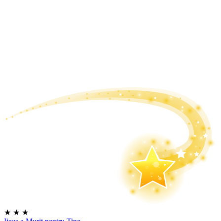
★
★
★