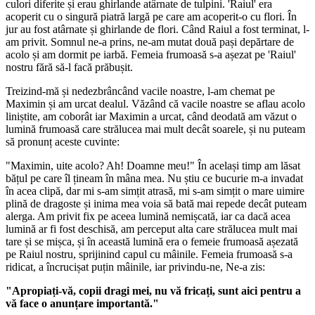
culori diferite și erau ghirlande atârnate de tulpini. 'Raiul' era
acoperit cu o singură piatră largă pe care am acoperit-o cu flori. În
jur au fost atârnate și ghirlande de flori. Când Raiul a fost terminat, l-
am privit. Somnul ne-a prins, ne-am mutat două pași depărtare de
acolo și am dormit pe iarbă. Femeia frumoasă s-a așezat pe 'Raiul'
nostru fără să-l facă prăbușit.
Treizind-mă și nedezbrâncând vacile noastre, l-am chemat pe
Maximin și am urcat dealul. Văzând că vacile noastre se aflau acolo
liniștite, am coborât iar Maximin a urcat, când deodată am văzut o
lumină frumoasă care strălucea mai mult decât soarele, și nu puteam
să pronunț aceste cuvinte:
"Maximin, uite acolo? Ah! Doamne meu!" În același timp am lăsat
bățul pe care îl țineam în mâna mea. Nu știu ce bucurie m-a invadat
în acea clipă, dar mi s-am simțit atrasă, mi s-am simțit o mare uimire
plină de dragoste și inima mea voia să bată mai repede decât puteam
alerga. Am privit fix pe aceea lumină nemișcată, iar ca dacă acea
lumină ar fi fost deschisă, am perceput alta care strălucea mult mai
tare și se mișca, și în această lumină era o femeie frumoasă așezată
pe Raiul nostru, sprijinind capul cu mâinile. Femeia frumoasă s-a
ridicat, a încrucișat puțin mâinile, iar privindu-ne, Ne-a zis:
"Apropiați-vă, copii dragi mei, nu vă fricați, sunt aici pentru a
vă face o anunțare importantă."