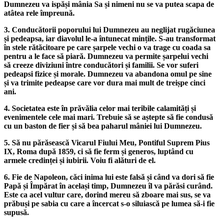
Dumnezeu va ispăși mânia Sa și nimeni nu se va putea scapa de
atâtea rele împreună.
3. Conducătorii poporului lui Dumnezeu au neglijat rugăciunea
și pedeapsa, iar diavolul le-a întunecat mințile. S-au transformat
în stele rătăcitoare pe care șarpele vechi o va trage cu coada sa
pentru a le face să piară. Dumnezeu va permite șarpelui vechi
să creeze diviziuni între conducători și familii. Se vor suferi
pedeapsi fizice și morale. Dumnezeu va abandona omul pe sine
și va trimite pedeapse care vor dura mai mult de treișpe cinci
ani.
4. Societatea este în prăvălia celor mai teribile calamități și
evenimentele cele mai mari. Trebuie să se aștepte să fie condusă
cu un baston de fier și să bea paharul mâniei lui Dumnezeu.
5. Să nu părăsească Vicarul Fiului Meu, Pontiful Suprem Pius
IX, Roma după 1859, ci să fie ferm și generos, luptând cu
armele credinței și iubirii. Voiu fi alături de el.
6. Fie de Napoleon, căci inima lui este falsă și când va dori să fie
Papă și Împărat în același timp, Dumnezeu îl va părăsi curând.
Este ca acel vultur care, dorind mereu să zboare mai sus, se va
prăbuși pe sabia cu care a încercat s-o siluiască pe lumea să-i fie
supusă.