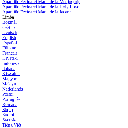
Aparitiile Fecioarei Maria de la Medjugorje
Aparitiile Fecioarei Maria de la Holy Love
Aparitiile Fecioarei Maria de la Jacarei
Limba
Bokmål
Čeština
Deutsch
English
Español
Filipino
Français
Hrvatski
Indonesia
Italiana
Kiswahili
Magyar
Melayu
Nederlands
Polski
Português
Română
Shqip
Suomi
Svenska
Tiếng Việt