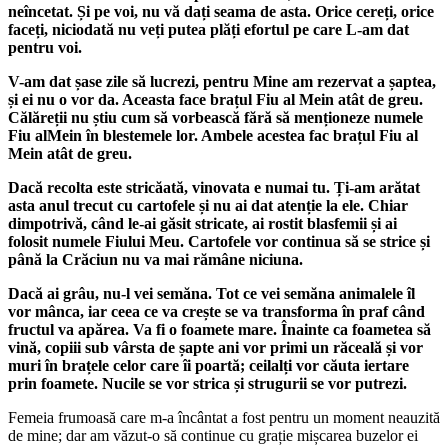
neîncetat. Și pe voi, nu vă dați seama de asta. Orice cereți, orice
faceți, niciodată nu veți putea plăți efortul pe care L-am dat
pentru voi.
V-am dat șase zile să lucrezi, pentru Mine am rezervat a șaptea,
și ei nu o vor da. Aceasta face brațul Fiu al Mein atât de greu.
Călăreții nu știu cum să vorbească fără să menționeze numele
Fiu alMein în blestemele lor. Ambele acestea fac brațul Fiu al
Mein atât de greu.
Dacă recolta este stricăată, vinovata e numai tu. Ți-am arătat
asta anul trecut cu cartofele și nu ai dat atenție la ele. Chiar
dimpotrivă, când le-ai găsit stricate, ai rostit blasfemii și ai
folosit numele Fiului Meu. Cartofele vor continua să se strice și
până la Crăciun nu va mai rămâne niciuna.
Dacă ai grâu, nu-l vei semăna. Tot ce vei semăna animalele îl
vor mânca, iar ceea ce va crește se va transforma în praf când
fructul va apărea. Va fi o foamete mare. Înainte ca foametea să
vină, copiii sub vârsta de șapte ani vor primi un răceală și vor
muri în brațele celor care îi poartă; ceilalți vor căuta iertare
prin foamete. Nucile se vor strica și strugurii se vor putrezi.
Femeia frumoasă care m-a încântat a fost pentru un moment neauzită
de mine; dar am văzut-o să continue cu grație mișcarea buzelor ei