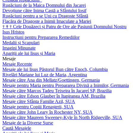
Rugăciuni de la Maica Domnului din Jacarei
Devoțiune către Inima Castă a Sfântului Iosif
Rugăciuni pentru a se Uni cu Dragoste Sfântă
Flacăra de Dragoste a Inimii Imaculate a Mariei
†
†
†
Cele Douăzeci și Patru de Ore ale Pasiunii Domnului Nostru
Isus Hristos
Instrucțiuni pentru Prepararea Remediilor
Medalii și Scapulari
Imagini Minunate
Apariții ale lui Iisus și Maria
Mesaje
Mesaje Recente
Mesaje ale lui Iisus Păstorul Bun către Enoch, Columbia
Rivelări Mariane lui Luz de Maria, Argentina
Mesaje către Ana din Mellatz/Goettingen, Germania
Mesaje pentru Maria pentru Prepararea Divină a Inimilor, Germania
Mesaje către Marcos Tadeu Teixeira în Jacareí SP, Brazilia
Mesaje către Edson Glauber în Itapiranga AM, Brazilia
Mesaje către Sfânta Familie Azil, SUA
Mesaje pentru Copiii Renașterii, SUA
Mesaje către John Leary în Rochester NY, SUA
Mesaje către Maureen Sweeney-Kyle în North Ridgeville, SUA
Mesaje de la Diverse Surse
Caută Mesajele