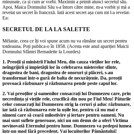
minunate, ca și cum ar vorbi. Maximin a primit atunci secretul său.
Apoi, Maica Domnului Său s-a întors către mine, m-a vorbit și mă a
revelat un secret în franceză. Iată acest secret așa cum mi l-a revelat-
Ea:
SECRETUL DE LA LA SALETTE
Mélanie, ceea ce îți voi spune acum nu va rămâne un secret pentru
totdeauna. Poți publica-o în 1858. (Acesta este anul apariției Maicii
Domnului Sfântei Bernadette la Lourdes)
1. Preoții și ministrii Fiului Meu, din cauza vieților lor rele,
neîngrijirii și impietății lor în celebrarea misterelor sfinte,
dragostea de bani, dragostea de onoruri și plăceri, s-au
transformat într-o gură de balta de necurățenie. Da, preoții
provoacă răzbunare și răzbunarea pende peste capul lor.
2. Vai preoților și oamenilor consacrați lui Dumnezeu care, prin
necredința și viețile rele, crucifică din nou pe Fiul Meu! Păturile
celor consacrați lui Dumnezeu strig la ceruri și aduc răzbunare,
iar iată că răzbunarea este la ușile lor, pentru că nu mai e
nimeni care să ceară milostivire și iertare pentru oameni. Nu
mai sunt suflete generoase, nici un om demn de a oferi Victima
nevinovată Eternului pentru lume. Dumnezeu va pedepsi lumea
într-un mod fără precedent. Vai locuitorilor Pământului!