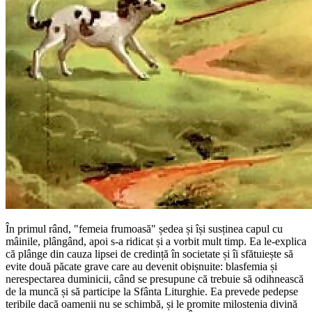
În primul rând, "femeia frumoasă" ședea și își susținea capul cu
mâinile, plângând, apoi s-a ridicat și a vorbit mult timp. Ea le-explica
că plânge din cauza lipsei de credință în societate și îi sfătuiește să
evite două păcate grave care au devenit obișnuite: blasfemia și
nerespectarea duminicii, când se presupune că trebuie să odihnească
de la muncă și să participe la Sfânta Liturghie. Ea prevede pedepse
teribile dacă oamenii nu se schimbă, și le promite milostenia divină