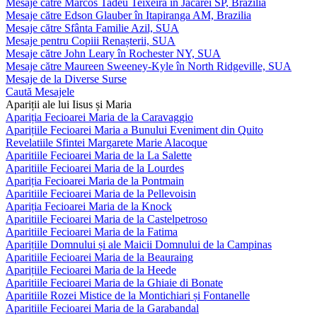
Mesaje către Marcos Tadeu Teixeira în Jacareí SP, Brazilia
Mesaje către Edson Glauber în Itapiranga AM, Brazilia
Mesaje către Sfânta Familie Azil, SUA
Mesaje pentru Copiii Renașterii, SUA
Mesaje către John Leary în Rochester NY, SUA
Mesaje către Maureen Sweeney-Kyle în North Ridgeville, SUA
Mesaje de la Diverse Surse
Caută Mesajele
Apariții ale lui Iisus și Maria
Apariția Fecioarei Maria de la Caravaggio
Aparițiile Fecioarei Maria a Bunului Eveniment din Quito
Revelatiile Sfintei Margarete Marie Alacoque
Aparitiile Fecioarei Maria de la La Salette
Aparitiile Fecioarei Maria de la Lourdes
Apariția Fecioarei Maria de la Pontmain
Aparitiile Fecioarei Maria de la Pellevoisin
Apariția Fecioarei Maria de la Knock
Aparitiile Fecioarei Maria de la Castelpetroso
Aparitiile Fecioarei Maria de la Fatima
Aparițiile Domnului și ale Maicii Domnului de la Campinas
Aparitiile Fecioarei Maria de la Beauraing
Aparițiile Fecioarei Maria de la Heede
Aparitiile Fecioarei Maria de la Ghiaie di Bonate
Aparitiile Rozei Mistice de la Montichiari și Fontanelle
Aparitiile Fecioarei Maria de la Garabandal