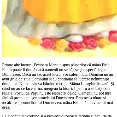
Printre alte lucruri, Fecioara Maria a spus păstorilor că mâna Fiului
Ea nu poate fi ținută dacă oamenii nu se căiesc și respectă legea lui
Dumnezeu. Dacă nu fac acest lucru, vor suferi mult. Oamenii nu au
avut grijă de ziua Domnului și au continuat să lucreze neîntrerupt
duminica. Numai câteva bătrâne merg la Sfânta Liturghie în vară. Și
când nu au ce face iarna, mergeau la biserică pentru a se batjocori
religia. Postul de Paști nu este respectat deloc. Oamenii nu pot jura
fără să pronunțe ușor numele lui Dumnezeu. Prin neascultare și
încălcarea poruncilor lui Dumnezeu, mâna Fiului tău devine tot mai
grea.
Ea a continuat vorbind și a prevedit o foamete teribilă și penurie de