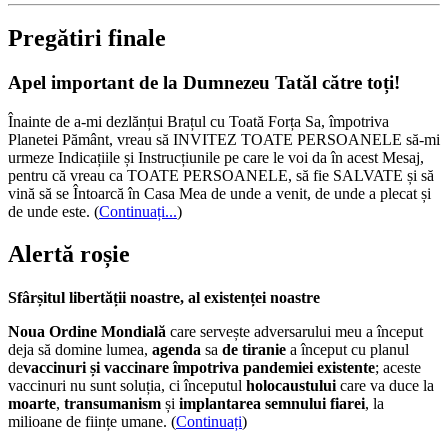
Pregătiri finale
Apel important de la Dumnezeu Tatăl către toți!
Înainte de a-mi dezlănțui Brațul cu Toată Forța Sa, împotriva
Planetei Pământ, vreau să INVITEZ TOATE PERSOANELE să-mi
urmeze Indicațiile și Instrucțiunile pe care le voi da în acest Mesaj,
pentru că vreau ca TOATE PERSOANELE, să fie SALVATE și să
vină să se Întoarcă în Casa Mea de unde a venit, de unde a plecat și
de unde este.
(
Continuați...
)
Alertă roșie
Sfârșitul libertății noastre, al existenței noastre
Noua Ordine Mondială
care servește adversarului meu a început
deja să domine lumea,
agenda
sa
de tiranie
a început cu planul
de
vaccinuri și vaccinare împotriva pandemiei existente
; aceste
vaccinuri nu sunt soluția, ci începutul
holocaustului
care va duce la
moarte
,
transumanism
și
implantarea semnului fiarei
, la
milioane de ființe umane. (
Continuați
)