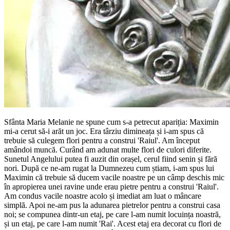
Sfânta Maria Melanie ne spune cum s-a petrecut apariția: Maximin
mi-a cerut să-i arăt un joc. Era târziu dimineața și i-am spus că
trebuie să culegem flori pentru a construi 'Raiul'. Am început
amândoi muncă. Curând am adunat multe flori de culori diferite.
Sunetul Angelului putea fi auzit din orașel, cerul fiind senin și fără
nori. După ce ne-am rugat la Dumnezeu cum știam, i-am spus lui
Maximin că trebuie să ducem vacile noastre pe un câmp deschis mic
în apropierea unei ravine unde erau pietre pentru a construi 'Raiul'.
Am condus vacile noastre acolo și imediat am luat o mâncare
simplă. Apoi ne-am pus la adunarea pietrelor pentru a construi casa
noi; se compunea dintr-un etaj, pe care l-am numit locuința noastră,
și un etaj, pe care l-am numit 'Rai'. Acest etaj era decorat cu flori de