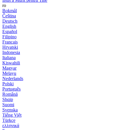
Iisus a Murit pentru Tine
ro
Bokmål
Čeština
Deutsch
English
Español
Filipino
Français
Hrvatski
Indonesia
Italiana
Kiswahili
Magyar
Melayu
Nederlands
Polski
Português
Română
Shqip
Suomi
Svenska
Tiếng Việt
Türkçe
ελληνικά