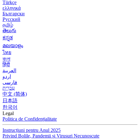
Türkçe
ελληνικά
Български
Русский
தமிழ்
తెలుగు
ಕನ್ನಡ
മലയാളം
ไทย
বাংলা
हिंदी
العربية
اردو
فارسی
עִברִית
中文 (简体)
日本語
한국어
Legal
Politica de Confidențialitate
Instrucțiuni pentru Anul 2025
Privind Bolile, Pandemii și Virusuri Necunoscute