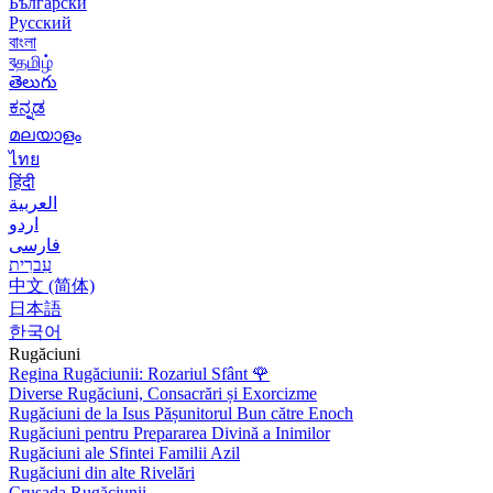
Български
Русский
বাংলা
বதமிழ்
తెలుగు
ಕನ್ನಡ
മലയാളം
ไทย
हिंदी
العربية
اردو
فارسی
עִברִית
中文 (简体)
日本語
한국어
Rugăciuni
Regina Rugăciunii: Rozariul Sfânt
🌹
Diverse Rugăciuni, Consacrări și Exorcizme
Rugăciuni de la Isus Pășunitorul Bun către Enoch
Rugăciuni pentru Prepararea Divină a Inimilor
Rugăciuni ale Sfintei Familii Azil
Rugăciuni din alte Rivelări
Crusada Rugăciunii