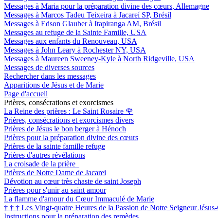
Messages à Maria pour la préparation divine des cœurs, Allemagne
Messages à Marcos Tadeu Teixeira à Jacareí SP, Brésil
Messages à Edson Glauber à Itapiranga AM, Brésil
Messages au refuge de la Sainte Famille, USA
Messages aux enfants du Renouveau, USA
Messages à John Leary à Rochester NY, USA
Messages à Maureen Sweeney-Kyle à North Ridgeville, USA
Messages de diverses sources
Rechercher dans les messages
Apparitions de Jésus et de Marie
Page d'accueil
Prières, consécrations et exorcismes
La Reine des prières : Le Saint Rosaire
🌹
Prières, consécrations et exorcismes divers
Prières de Jésus le bon berger à Hénoch
Prières pour la préparation divine des cœurs
Prières de la sainte famille refuge
Prières d'autres révélations
La croisade de la prière
Prières de Notre Dame de Jacarei
Dévotion au cœur très chaste de saint Joseph
Prières pour s'unir au saint amour
La flamme d'amour du Cœur Immaculé de Marie
†
†
†
Les Vingt-quatre Heures de la Passion de Notre Seigneur Jésus-
Instructions pour la préparation des remèdes