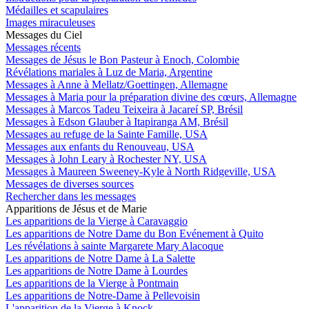
Médailles et scapulaires
Images miraculeuses
Messages du Ciel
Messages récents
Messages de Jésus le Bon Pasteur à Enoch, Colombie
Révélations mariales à Luz de Maria, Argentine
Messages à Anne à Mellatz/Goettingen, Allemagne
Messages à Maria pour la préparation divine des cœurs, Allemagne
Messages à Marcos Tadeu Teixeira à Jacareí SP, Brésil
Messages à Edson Glauber à Itapiranga AM, Brésil
Messages au refuge de la Sainte Famille, USA
Messages aux enfants du Renouveau, USA
Messages à John Leary à Rochester NY, USA
Messages à Maureen Sweeney-Kyle à North Ridgeville, USA
Messages de diverses sources
Rechercher dans les messages
Apparitions de Jésus et de Marie
Les apparitions de la Vierge à Caravaggio
Les apparitions de Notre Dame du Bon Evénement à Quito
Les révélations à sainte Margarete Mary Alacoque
Les apparitions de Notre Dame à La Salette
Les apparitions de Notre Dame à Lourdes
Les apparitions de la Vierge à Pontmain
Les apparitions de Notre-Dame à Pellevoisin
L'apparition de la Vierge à Knock