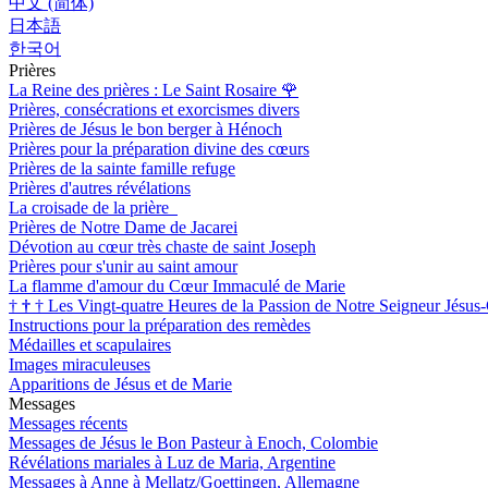
中文 (简体)
日本語
한국어
Prières
La Reine des prières : Le Saint Rosaire
🌹
Prières, consécrations et exorcismes divers
Prières de Jésus le bon berger à Hénoch
Prières pour la préparation divine des cœurs
Prières de la sainte famille refuge
Prières d'autres révélations
La croisade de la prière
Prières de Notre Dame de Jacarei
Dévotion au cœur très chaste de saint Joseph
Prières pour s'unir au saint amour
La flamme d'amour du Cœur Immaculé de Marie
†
†
†
Les Vingt-quatre Heures de la Passion de Notre Seigneur Jésus-
Instructions pour la préparation des remèdes
Médailles et scapulaires
Images miraculeuses
Apparitions de Jésus et de Marie
Messages
Messages récents
Messages de Jésus le Bon Pasteur à Enoch, Colombie
Révélations mariales à Luz de Maria, Argentine
Messages à Anne à Mellatz/Goettingen, Allemagne