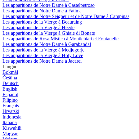
Les apparitions de Notre Dame à Castelpetroso
Les apparitions de Notre Dame à Fatima
Les apparitions de Notre Seigneur et de Notre Dame à Campinas
Les apparitions de la Vierge à Beauraing
Les apparitions de la Vierge à Heede
Les apparitions de la Vierge à Ghiaie di Bonate
Les apparitions de Rosa Mistica à Montichiari et Fontanelle
Les apparitions de Notre Dame à Garabandal
Les apparitions de la Vierge à Medjugorje
Les apparitions de la Vierge à Holy Love
Les apparitions de Notre Dame à Jacarei
Langue
Bokmål
Čeština
Deutsch
English
Español
Filipino
Français
Hrvatski
Indonesia
Italiana
Kiswahili
Magyar