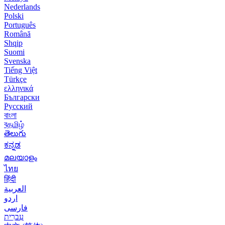
Nederlands
Polski
Português
Română
Shqip
Suomi
Svenska
Tiếng Việt
Türkçe
ελληνικά
Български
Русский
বাংলা
বதமிழ்
తెలుగు
ಕನ್ನಡ
മലയാളം
ไทย
हिंदी
العربية
اردو
فارسی
עִברִית