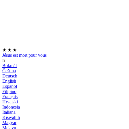
★
★
★
Jésus est mort pour vous
fr
Bokmål
Čeština
Deutsch
English
Español
Filipino
Français
Hrvatski
Indonesia
Italiana
Kiswahili
Magyar
Melayu