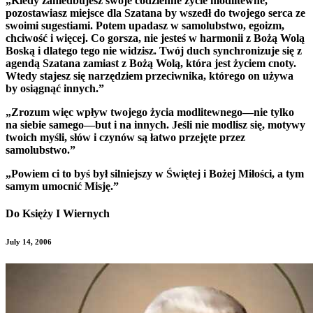
„Kiedy zaniedbujesz swoje codzienne życie modlitewne,
pozostawiasz miejsce dla Szatana by wszedł do twojego serca ze
swoimi sugestiami. Potem upadasz w samolubstwo, egoizm,
chciwość i więcej. Co gorsza, nie jesteś w harmonii z Bożą Wolą
Boską i dlatego tego nie widzisz. Twój duch synchronizuje się z
agendą Szatana zamiast z Bożą Wolą, która jest życiem cnoty.
Wtedy stajesz się narzędziem przeciwnika, którego on używa
by osiągnąć innych.”
„Zrozum więc wpływ twojego życia modlitewnego—nie tylko
na siebie samego—but i na innych. Jeśli nie modlisz się, motywy
twoich myśli, słów i czynów są łatwo przejęte przez
samolubstwo.”
„Powiem ci to byś był silniejszy w Świętej i Bożej Miłości, a tym
samym umocnić Misję.”
Do Księży I Wiernych
July 14, 2006