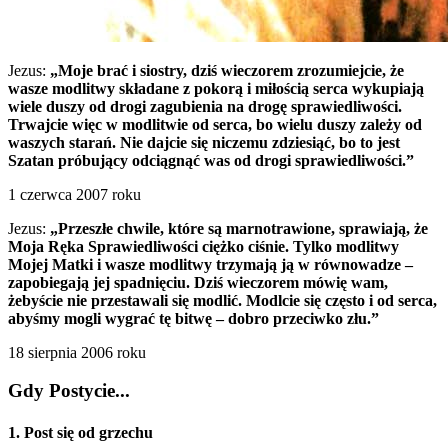
Jezus:
„Moje brać i siostry, dziś wieczorem zrozumiejcie, że
wasze modlitwy składane z pokorą i miłością serca wykupiają
wiele duszy od drogi zagubienia na drogę sprawiedliwości.
Trwajcie więc w modlitwie od serca, bo wielu duszy zależy od
waszych starań. Nie dajcie się niczemu zdziesiąć, bo to jest
Szatan próbujący odciągnąć was od drogi sprawiedliwości.”
1 czerwca 2007 roku
Jezus:
„Przeszłe chwile, które są marnotrawione, sprawiają, że
Moja Ręka Sprawiedliwości ciężko ciśnie. Tylko modlitwy
Mojej Matki i wasze modlitwy trzymają ją w równowadze –
zapobiegają jej spadnięciu. Dziś wieczorem mówię wam,
żebyście nie przestawali się modlić. Modlcie się często i od serca,
abyśmy mogli wygrać tę bitwę – dobro przeciwko złu.”
18 sierpnia 2006 roku
Gdy Postycie...
1. Post się od grzechu