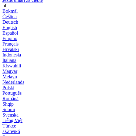
Jezus umarł za ciebie
pl
Bokmål
Čeština
Deutsch
English
Español
Filipino
Français
Hrvatski
Indonesia
Italiana
Kiswahili
Magyar
Melayu
Nederlands
Polski
Português
Română
Shqip
Suomi
Svenska
Tiếng Việt
Türkçe
ελληνικά