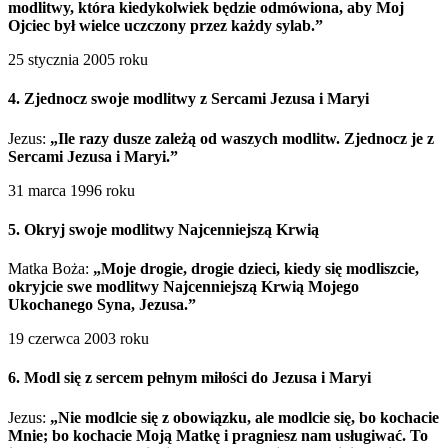
modlitwy, która kiedykolwiek będzie odmówiona, aby Moj
Ojciec był wielce uczczony przez każdy sylab.”
25 stycznia 2005 roku
4. Zjednocz swoje modlitwy z Sercami Jezusa i Maryi
Jezus:
„Ile razy dusze zależą od waszych modlitw. Zjednocz je z
Sercami Jezusa i Maryi.”
31 marca 1996 roku
5. Okryj swoje modlitwy Najcenniejszą Krwią
Matka Boża:
„Moje drogie, drogie dzieci, kiedy się modliszcie,
okryjcie swe modlitwy Najcenniejszą Krwią Mojego
Ukochanego Syna, Jezusa.”
19 czerwca 2003 roku
6. Modl się z sercem pełnym miłości do Jezusa i Maryi
Jezus:
„Nie modlcie się z obowiązku, ale modlcie się, bo kochacie
Mnie; bo kochacie Moją Matkę i pragniesz nam usługiwać. To