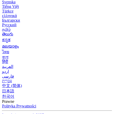
Svenska
Tiếng Việt
Türkçe
ελληνικά
Български
Русский
தமிழ்
తెలుగు
ಕನ್ನಡ
മലയാളം
ไทย
বাংলা
हिंदी
العربية
اردو
فارسی
עִברִית
中文 (简体)
日本語
한국어
Prawne
Polityka Prywatności