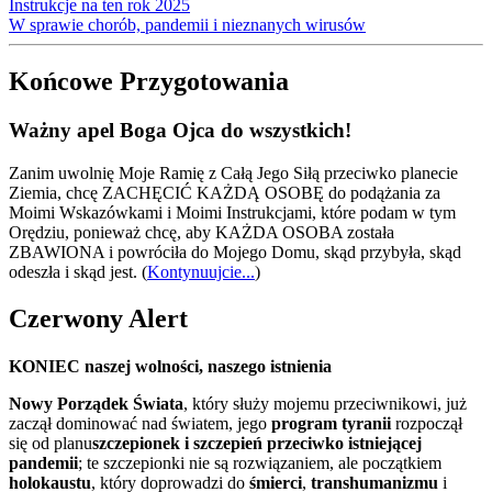
Instrukcje na ten rok 2025
W sprawie chorób, pandemii i nieznanych wirusów
Końcowe Przygotowania
Ważny apel Boga Ojca do wszystkich!
Zanim uwolnię Moje Ramię z Całą Jego Siłą przeciwko planecie
Ziemia, chcę ZACHĘCIĆ KAŻDĄ OSOBĘ do podążania za
Moimi Wskazówkami i Moimi Instrukcjami, które podam w tym
Orędziu, ponieważ chcę, aby KAŻDA OSOBA została
ZBAWIONA i powróciła do Mojego Domu, skąd przybyła, skąd
odeszła i skąd jest.
(
Kontynuujcie...
)
Czerwony Alert
KONIEC naszej wolności, naszego istnienia
Nowy Porządek Świata
, który służy mojemu przeciwnikowi, już
zaczął dominować nad światem, jego
program tyranii
rozpoczął
się od planu
szczepionek i szczepień przeciwko istniejącej
pandemii
; te szczepionki nie są rozwiązaniem, ale początkiem
holokaustu
, który doprowadzi do
śmierci
,
transhumanizmu
i