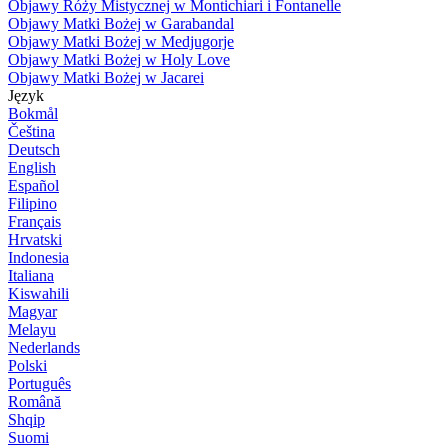
Objawy Róży Mistycznej w Montichiari i Fontanelle
Objawy Matki Bożej w Garabandal
Objawy Matki Bożej w Medjugorje
Objawy Matki Bożej w Holy Love
Objawy Matki Bożej w Jacarei
Język
Bokmål
Čeština
Deutsch
English
Español
Filipino
Français
Hrvatski
Indonesia
Italiana
Kiswahili
Magyar
Melayu
Nederlands
Polski
Português
Română
Shqip
Suomi