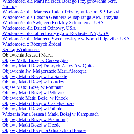
Wiadomości dla Marii na rzecz Bożego Przygotowania Serc,
Niemcy
Wiadomości dla Marcosa Tadeu Teixeiry w Jacareí SP, Brazylia
Wiadomości dla Edsona Glaubera w Itapiranga AM, Brazylia
Wiadomości do Świętego Rodziny Schronienia, USA
Wiadomości dla Dzieci Odnowy, USA
Wiadomości do Johna Leary'ego w Rochester NY, USA
Wiadomości dla Maureen Sweeney-Kyle w North Ridgeville, USA
Wiadomości z Różnych Źródeł
Szukaj Wiadomości
Objawienia Jezusa i Maryi
Objaw Matki Bożej w Caravaggio
Objawy Matki Bożej Dobrych Zdarzeń w Quito
Objawienia św. Małgorzacie Marii Alacoque
Objawy Matki Bożej w La Salette
Objawy Matki Bożej w Lourdes
Objaw Matki Bożej w Pontmain
Objawy Matki Bożej w Pellevoisin
Objawienie Matki Bożej w Knock
Objawy Matki Bożej w Castelpetroso
Objawy Matki Bożej w Fatimie
Widzenia Pana Jezusa i Matki Bożej w Kampinach
Objawy Matki Bożej w Beauraing
Objawy Matki Bożej w Heede
Objawy Matki Bożej na Ghiaiach di Bonate