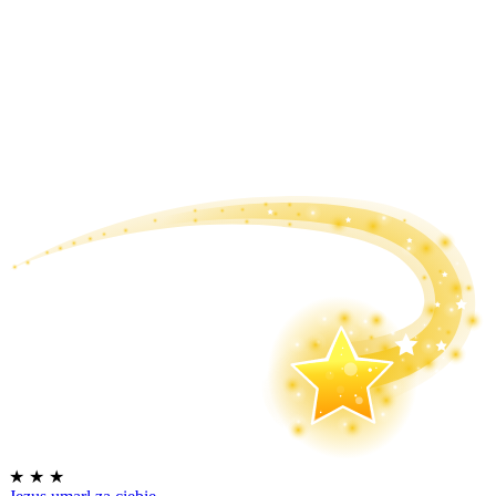
★
★
★