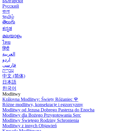
Български
Русский
বাংলা
বதமிழ்
తెలుగు
ಕನ್ನಡ
മലയാളം
ไทย
हिंदी
العربية
اردو
فارسی
עִברִית
中文 (简体)
日本語
한국어
Modlitwy
Královna Modlitwy: Święty Różaniec
🌹
Różne modlitwy, konsekracje i egzorcyzmy
Modlitwy od Jezusa Dobrego Pasterza do Enocha
Modlitwy dla Bożego Przygotowania Serc
Modlitwy Świętego Rodziny Schronienia
Modlitwy z innych Objawień
Krusada Modlitewna