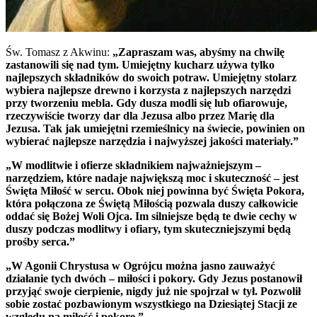
Św. Tomasz z Akwinu:
„Zapraszam was, abyśmy na chwilę
zastanowili się nad tym. Umiejętny kucharz używa tylko
najlepszych składników do swoich potraw. Umiejętny stolarz
wybiera najlepsze drewno i korzysta z najlepszych narzędzi
przy tworzeniu mebla. Gdy dusza modli się lub ofiarowuje,
rzeczywiście tworzy dar dla Jezusa albo przez Marię dla
Jezusa. Tak jak umiejętni rzemieślnicy na świecie, powinien on
wybierać najlepsze narzędzia i najwyższej jakości materiały.”
„W modlitwie i ofierze składnikiem najważniejszym –
narzędziem, które nadaje największą moc i skuteczność – jest
Święta Miłość w sercu. Obok niej powinna być Święta Pokora,
która połączona ze Świętą Miłością pozwala duszy całkowicie
oddać się Bożej Woli Ojca. Im silniejsze będą te dwie cechy w
duszy podczas modlitwy i ofiary, tym skuteczniejszymi będą
prośby serca.”
„W Agonii Chrystusa w Ogrójcu można jasno zauważyć
działanie tych dwóch – miłości i pokory. Gdy Jezus postanowił
przyjąć swoje cierpienie, nigdy już nie spojrzał w tył. Pozwolił
sobie zostać pozbawionym wszystkiego na Dziesiątej Stacji ze
względu na miłość i pokorę.”