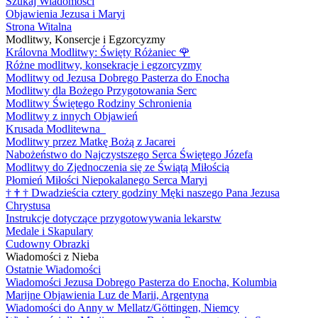
Szukaj Wiadomości
Objawienia Jezusa i Maryi
Strona Witalna
Modlitwy, Konsercje i Egzorcyzmy
Královna Modlitwy: Święty Różaniec
🌹
Różne modlitwy, konsekracje i egzorcyzmy
Modlitwy od Jezusa Dobrego Pasterza do Enocha
Modlitwy dla Bożego Przygotowania Serc
Modlitwy Świętego Rodziny Schronienia
Modlitwy z innych Objawień
Krusada Modlitewna
Modlitwy przez Matkę Bożą z Jacarei
Nabożeństwo do Najczystszego Serca Świętego Józefa
Modlitwy do Zjednoczenia się ze Świątą Miłością
Płomień Miłości Niepokalanego Serca Maryi
†
†
†
Dwadzieścia cztery godziny Męki naszego Pana Jezusa
Chrystusa
Instrukcje dotyczące przygotowywania lekarstw
Medale i Skapulary
Cudowny Obrazki
Wiadomości z Nieba
Ostatnie Wiadomości
Wiadomości Jezusa Dobrego Pasterza do Enocha, Kolumbia
Marijne Objawienia Luz de Marii, Argentyna
Wiadomości do Anny w Mellatz/Göttingen, Niemcy