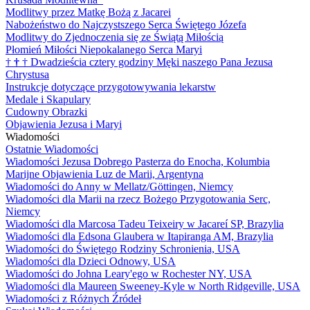
Modlitwy przez Matkę Bożą z Jacarei
Nabożeństwo do Najczystszego Serca Świętego Józefa
Modlitwy do Zjednoczenia się ze Świątą Miłością
Płomień Miłości Niepokalanego Serca Maryi
†
†
†
Dwadzieścia cztery godziny Męki naszego Pana Jezusa
Chrystusa
Instrukcje dotyczące przygotowywania lekarstw
Medale i Skapulary
Cudowny Obrazki
Objawienia Jezusa i Maryi
Wiadomości
Ostatnie Wiadomości
Wiadomości Jezusa Dobrego Pasterza do Enocha, Kolumbia
Marijne Objawienia Luz de Marii, Argentyna
Wiadomości do Anny w Mellatz/Göttingen, Niemcy
Wiadomości dla Marii na rzecz Bożego Przygotowania Serc,
Niemcy
Wiadomości dla Marcosa Tadeu Teixeiry w Jacareí SP, Brazylia
Wiadomości dla Edsona Glaubera w Itapiranga AM, Brazylia
Wiadomości do Świętego Rodziny Schronienia, USA
Wiadomości dla Dzieci Odnowy, USA
Wiadomości do Johna Leary'ego w Rochester NY, USA
Wiadomości dla Maureen Sweeney-Kyle w North Ridgeville, USA
Wiadomości z Różnych Źródeł