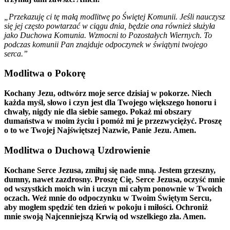
„Przekazuję ci tę małą modlitwę po Świętej Komunii. Jeśli nauczysz
się jej często powtarzać w ciągu dnia, będzie ona również służyła
jako Duchowa Komunia. Wzmocni to Pozostałych Wiernych. To
podczas komunii Pan znajduje odpoczynek w świątyni twojego
serca.”
Modlitwa o Pokorę
Kochany Jezu, odtwórz moje serce dzisiaj w pokorze. Niech
każda myśl, słowo i czyn jest dla Twojego większego honoru i
chwały, nigdy nie dla siebie samego. Pokaż mi obszary
dumaństwa w moim życiu i pomóż mi je przezwyciężyć. Proszę
o to we Twojej Najświętszej Nazwie, Panie Jezu. Amen.
Modlitwa o Duchową Uzdrowienie
Kochane Serce Jezusa, zmiłuj się nade mną. Jestem grzeszny,
dumny, nawet zazdrosny. Proszę Cię, Serce Jezusa, oczyść mnie
od wszystkich moich win i uczyn mi całym ponownie w Twoich
oczach. Weź mnie do odpoczynku w Twoim Świętym Sercu,
aby mogłem spędzić ten dzień w pokoju i miłości. Ochroniż
mnie swoją Najcenniejszą Krwią od wszelkiego zła. Amen.