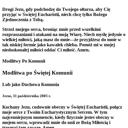
Drogi Jezu, gdy podchodzę do Twojego ołtarza, aby Cię
przyjąć w Świętej Eucharistii, niech chcę tylko Bożego
Zjednoczenia z Tobą.
Strzeż mojego serca, broniąc mnie przed wszelkimi
rozpraszaniami i atakami na moją Wiarę. Niech myślę jedynie o
wielkiej miłości, jaką masz do mnie—że przyjdźesz do mnie w
tak niskiej formie jako kawałek chleba. Pomóż mi w mojej
niedoskonałej miłości oddać Ci miłość. Amen.
Modlitwy Po Komunii
Modlitwa po Świętej Komunii
Lub jako Duchowa Komunia
Jezus, 31 października 2005 r.
Kochany Jezu, cudownie obecny w Świętej Eucharistii, połącz
moje serce z Twoim Eucharystycznym Sercem. W tym
najcenniejszym momencie, kiedy fizycznie jesteś obecny w
mojem sercu, wprowadź mnie do unii ze Bożą Miłością i
trzymaj tam zawsze. Amen.