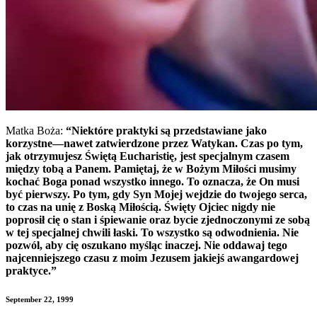
Matka Boża:
“Niektóre praktyki są przedstawiane jako
korzystne—nawet zatwierdzone przez Watykan. Czas po tym,
jak otrzymujesz Świętą Eucharistię, jest specjalnym czasem
między tobą a Panem. Pamiętaj, że w Bożym Miłości musimy
kochać Boga ponad wszystko innego. To oznacza, że On musi
być pierwszy. Po tym, gdy Syn Mojej wejdzie do twojego serca,
to czas na unię z Boską Miłością. Święty Ojciec nigdy nie
poprosił cię o stan i śpiewanie oraz bycie zjednoczonymi ze sobą
w tej specjalnej chwili łaski. To wszystko są odwodnienia. Nie
pozwól, aby cię oszukano myśląc inaczej. Nie oddawaj tego
najcenniejszego czasu z moim Jezusem jakiejś awangardowej
praktyce.”
September 22, 1999