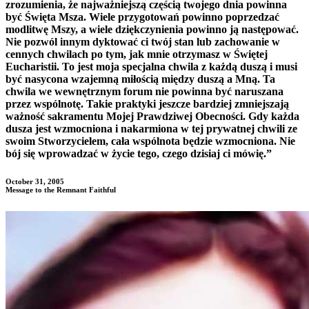
zrozumienia, że najważniejszą częścią twojego dnia powinna
być Święta Msza. Wiele przygotowań powinno poprzedzać
modlitwę Mszy, a wiele dziękczynienia powinno ją następować.
Nie pozwól innym dyktować ci twój stan lub zachowanie w
cennych chwilach po tym, jak mnie otrzymasz w Świętej
Eucharistii. To jest moja specjalna chwila z każdą duszą i musi
być nasycona wzajemną miłością między duszą a Mną. Ta
chwila we wewnętrznym forum nie powinna być naruszana
przez wspólnotę. Takie praktyki jeszcze bardziej zmniejszają
ważność sakramentu Mojej Prawdziwej Obecności. Gdy każda
dusza jest wzmocniona i nakarmiona w tej prywatnej chwili ze
swoim Stworzycielem, cała wspólnota będzie wzmocniona. Nie
bój się wprowadzać w życie tego, czego dzisiaj ci mówię.”
October 31, 2005
Message to the Remnant Faithful