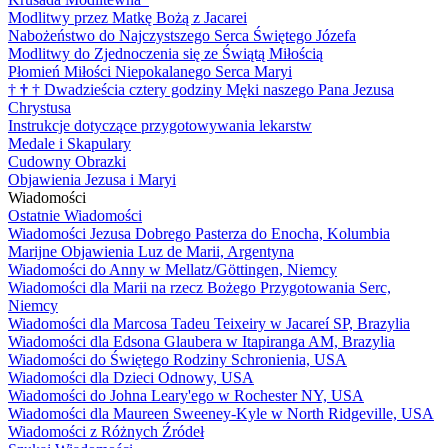
Modlitwy przez Matkę Bożą z Jacarei
Nabożeństwo do Najczystszego Serca Świętego Józefa
Modlitwy do Zjednoczenia się ze Świątą Miłością
Płomień Miłości Niepokalanego Serca Maryi
†
†
†
Dwadzieścia cztery godziny Męki naszego Pana Jezusa
Chrystusa
Instrukcje dotyczące przygotowywania lekarstw
Medale i Skapulary
Cudowny Obrazki
Objawienia Jezusa i Maryi
Wiadomości
Ostatnie Wiadomości
Wiadomości Jezusa Dobrego Pasterza do Enocha, Kolumbia
Marijne Objawienia Luz de Marii, Argentyna
Wiadomości do Anny w Mellatz/Göttingen, Niemcy
Wiadomości dla Marii na rzecz Bożego Przygotowania Serc,
Niemcy
Wiadomości dla Marcosa Tadeu Teixeiry w Jacareí SP, Brazylia
Wiadomości dla Edsona Glaubera w Itapiranga AM, Brazylia
Wiadomości do Świętego Rodziny Schronienia, USA
Wiadomości dla Dzieci Odnowy, USA
Wiadomości do Johna Leary'ego w Rochester NY, USA
Wiadomości dla Maureen Sweeney-Kyle w North Ridgeville, USA
Wiadomości z Różnych Źródeł