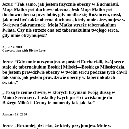
Jezus:
“Tak samo, jak jestem fizycznie obecny w Eucharistii,
Moja Matka jest duchowo obecna. Jeśli Moja Matka jest
duchowo obecna przy tobie, gdy modlisz się Różańcem, myśl,
jak musi być także obecna duchowo, kiedy mnie otrzymujesz w
Świętym Sakramencie. Moja Matka strzeże tabernakulum
świata. Czy nie strzeże ona też tabernakulum twojego serca,
gdy mnie otrzymujesz?”
April 23, 2001
Conversation with Divine Love
Jezus:
“Gdy mnie otrzymujesz w postaci Eucharistii, twój serce
staje się tabernakulum Boskiej Miłości—Boskiego Miłosierdzia,
bo jestem prawdziwie obecny w twoim sercu podczas tych chwil
tak samo, jak jestem prawdziwie obecny w tabernakulach
świata.”
„To są te cenne chwile, w których trzymam twoją duszę w
Moim Sercu serc. Laskotkę twych prośb i wciskam je do
Bożego Miłości. Cenny te momenty tak jak Ja.”
January 19, 2000
Jezus:
„Rozumiej, dziecko, że kiedy przyjmujesz Mnie w