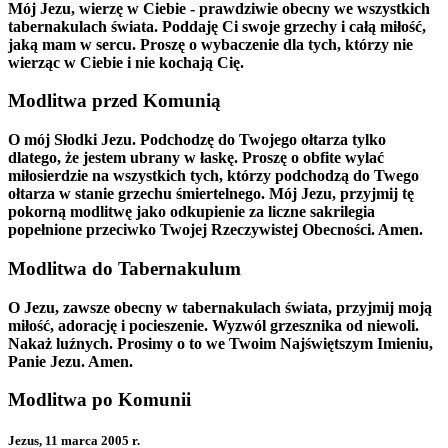
Mój Jezu, wierzę w Ciebie - prawdziwie obecny we wszystkich
tabernakulach świata. Poddaję Ci swoje grzechy i całą miłość,
jaką mam w sercu. Proszę o wybaczenie dla tych, którzy nie
wierząc w Ciebie i nie kochają Cię.
Modlitwa przed Komunią
O mój Słodki Jezu. Podchodzę do Twojego ołtarza tylko
dlatego, że jestem ubrany w łaskę. Proszę o obfite wylać
miłosierdzie na wszystkich tych, którzy podchodzą do Twego
ołtarza w stanie grzechu śmiertelnego. Mój Jezu, przyjmij tę
pokorną modlitwę jako odkupienie za liczne sakrilegia
popełnione przeciwko Twojej Rzeczywistej Obecności. Amen.
Modlitwa do Tabernakulum
O Jezu, zawsze obecny w tabernakulach świata, przyjmij moją
miłość, adorację i pocieszenie. Wyzwól grzesznika od niewoli.
Nakaż luźnych. Prosimy o to we Twoim Najświętszym Imieniu,
Panie Jezu. Amen.
Modlitwa po Komunii
Jezus, 11 marca 2005 r.