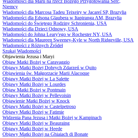
Wiadomości dla Marii na rzecz Bożego Przygotowania Serc,
Niemcy
Wiadomości dla Marcosa Tadeu Teixeiry w Jacareí SP, Brazylia
Wiadomości dla Edsona Glaubera w Itapiranga AM, Brazylia
Wiadomości do Świętego Rodziny Schronienia, USA
Wiadomości dla Dzieci Odnowy, USA
Wiadomości do Johna Leary'ego w Rochester NY, USA
Wiadomości dla Maureen Sweeney-Kyle w North Ridgeville, USA
Wiadomości z Różnych Źródeł
Szukaj Wiadomości
Objawienia Jezusa i Maryi
Objaw Matki Bożej w Caravaggio
Objawy Matki Bożej Dobrych Zdarzeń w Quito
Objawienia św. Małgorzacie Marii Alacoque
Objawy Matki Bożej w La Salette
Objawy Matki Bożej w Lourdes
Objaw Matki Bożej w Pontmain
Objawy Matki Bożej w Pellevoisin
Objawienie Matki Bożej w Knock
Objawy Matki Bożej w Castelpetroso
Objawy Matki Bożej w Fatimie
Widzenia Pana Jezusa i Matki Bożej w Kampinach
Objawy Matki Bożej w Beauraing
Objawy Matki Bożej w Heede
Objawy Matki Bożej na Ghiaiach di Bonate