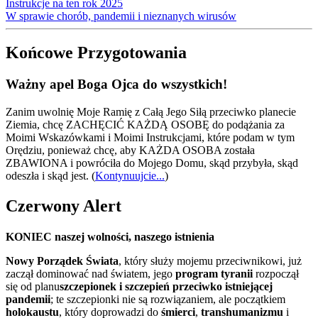
Instrukcje na ten rok 2025
W sprawie chorób, pandemii i nieznanych wirusów
Końcowe Przygotowania
Ważny apel Boga Ojca do wszystkich!
Zanim uwolnię Moje Ramię z Całą Jego Siłą przeciwko planecie
Ziemia, chcę ZACHĘCIĆ KAŻDĄ OSOBĘ do podążania za
Moimi Wskazówkami i Moimi Instrukcjami, które podam w tym
Orędziu, ponieważ chcę, aby KAŻDA OSOBA została
ZBAWIONA i powróciła do Mojego Domu, skąd przybyła, skąd
odeszła i skąd jest.
(
Kontynuujcie...
)
Czerwony Alert
KONIEC naszej wolności, naszego istnienia
Nowy Porządek Świata
, który służy mojemu przeciwnikowi, już
zaczął dominować nad światem, jego
program tyranii
rozpoczął
się od planu
szczepionek i szczepień przeciwko istniejącej
pandemii
; te szczepionki nie są rozwiązaniem, ale początkiem
holokaustu
, który doprowadzi do
śmierci
,
transhumanizmu
i