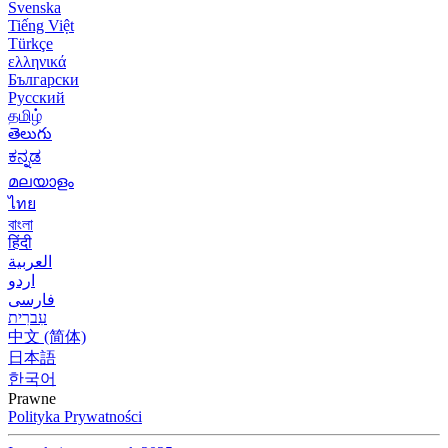
Svenska
Tiếng Việt
Türkçe
ελληνικά
Български
Русский
தமிழ்
తెలుగు
ಕನ್ನಡ
മലയാളം
ไทย
বাংলা
हिंदी
العربية
اردو
فارسی
עִברִית
中文 (简体)
日本語
한국어
Prawne
Polityka Prywatności