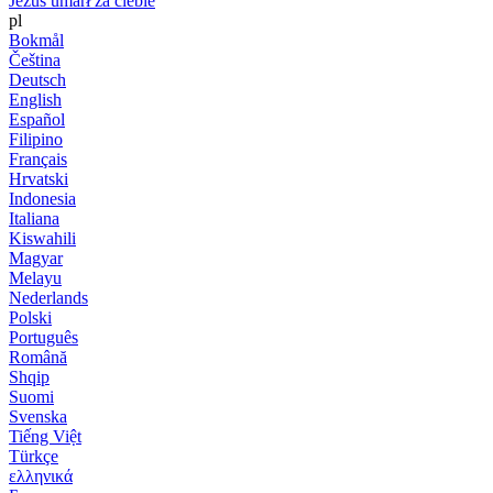
Jezus umarł za ciebie
pl
Bokmål
Čeština
Deutsch
English
Español
Filipino
Français
Hrvatski
Indonesia
Italiana
Kiswahili
Magyar
Melayu
Nederlands
Polski
Português
Română
Shqip
Suomi
Svenska
Tiếng Việt
Türkçe
ελληνικά