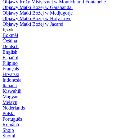
Objawy Róży Mistycznej w Montichiari i Fontanelle
Objawy Matki Bożej w Garabandal
Objawy Matki Bożej w Medjugorje
Objawy Matki Bożej w Holy Love
Objawy Matki Bożej w Jacarei
Język
Bokmål
Čeština
Deutsch
English
Español
Filipino
Français
Hrvatski
Indonesia
Italiana
Kiswahili
Magyar
Melayu
Nederlands
Polski
Português
Română
Shqip
Suomi