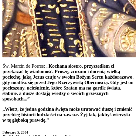
Św. Marcin de Porres:
„Kochana siostro, przyszedłem ci
przekazać tę wiadomość. Proszę, zrozum i docenią wielką
pociechę, jaką Jezus czuje w swoim Bożym Sercu każdorazowo,
gdy modlisz się przed Jego Rzeczywistą Obecnością. Gdy jest on
pocieszony, ucieśnienie, które Szatan ma na gardle świata,
słabnie, a dusze dostają wiedzy o swoich grzesznych
sposobach...”
„Wierz, że jedna godzina święta może uratować duszę i zmienić
przebieg historii ludzkości na zawsze. Żyj tak, jakbyś wierzyła
w tę głęboką prawdę.”
February 5, 2004
Monthly Message to All People and Every Nation