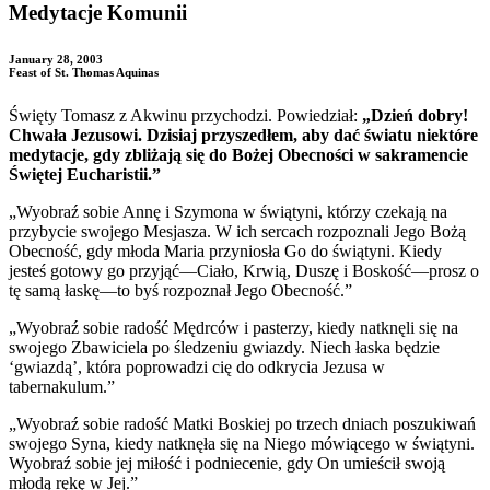
Medytacje Komunii
January 28, 2003
Feast of St. Thomas Aquinas
Święty Tomasz z Akwinu przychodzi.
Powiedział:
„Dzień dobry!
Chwała Jezusowi. Dzisiaj przyszedłem, aby dać światu niektóre
medytacje, gdy zbliżają się do Bożej Obecności w sakramencie
Świętej Eucharistii.”
„Wyobraź sobie Annę i Szymona w świątyni, którzy czekają na
przybycie swojego Mesjasza. W ich sercach rozpoznali Jego Bożą
Obecność, gdy młoda Maria przyniosła Go do świątyni. Kiedy
jesteś gotowy go przyjąć—Ciało, Krwią, Duszę i Boskość—prosz o
tę samą łaskę—to byś rozpoznał Jego Obecność.”
„Wyobraź sobie radość Mędrców i pasterzy, kiedy natknęli się na
swojego Zbawiciela po śledzeniu gwiazdy. Niech łaska będzie
‘gwiazdą’, która poprowadzi cię do odkrycia Jezusa w
tabernakulum.”
„Wyobraź sobie radość Matki Boskiej po trzech dniach poszukiwań
swojego Syna, kiedy natknęła się na Niego mówiącego w świątyni.
Wyobraź sobie jej miłość i podniecenie, gdy On umieścił swoją
młodą rękę w Jej.”