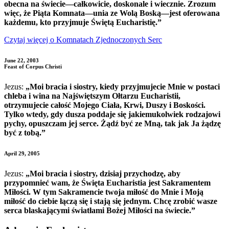
obecna na świecie—całkowicie, doskonale i wiecznie. Zrozum
więc, że Piąta Komnata—unia ze Wolą Boską—jest oferowana
każdemu, kto przyjmuje Świętą Eucharistię.”
Czytaj więcej o Komnatach Zjednoczonych Serc
June 22, 2003
Feast of Corpus Christi
Jezus:
„Moi bracia i siostry, kiedy przyjmujecie Mnie w postaci
chleba i wina na Najświętszym Ołtarzu Eucharistii,
otrzymujecie całość Mojego Ciała, Krwi, Duszy i Boskości.
Tylko wtedy, gdy dusza poddaje się jakiemukolwiek rodzajowi
pychy, opuszczam jej serce. Żądź być ze Mną, tak jak Ja żądzę
być z tobą.”
April 29, 2005
Jezus:
„Moi bracia i siostry, dzisiaj przychodzę, aby
przypomnieć wam, że Święta Eucharistia jest Sakramentem
Miłości. W tym Sakramencie twoja miłość do Mnie i Moją
miłość do ciebie łączą się i stają się jednym. Chcę zrobić wasze
serca blaskającymi światłami Bożej Miłości na świecie.”