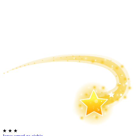
★
★
★