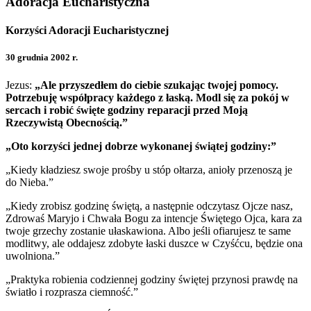
Adoracja Eucharistyczna
Korzyści Adoracji Eucharistycznej
30 grudnia 2002 r.
Jezus:
„Ale przyszedłem do ciebie szukając twojej pomocy.
Potrzebuję współpracy każdego z łaską. Modl się za pokój w
sercach i robić święte godziny reparacji przed Moją
Rzeczywistą Obecnością.”
„Oto korzyści jednej dobrze wykonanej świątej godziny:”
„Kiedy kładziesz swoje prośby u stóp ołtarza, anioły przenoszą je
do Nieba.”
„Kiedy zrobisz godzinę świętą, a następnie odczytasz Ojcze nasz,
Zdrowaś Maryjo i Chwała Bogu za intencje Świętego Ojca, kara za
twoje grzechy zostanie ułaskawiona. Albo jeśli ofiarujesz te same
modlitwy, ale oddajesz zdobyte łaski duszce w Czyśćcu, będzie ona
uwolniona.”
„Praktyka robienia codziennej godziny świętej przynosi prawdę na
światło i rozprasza ciemność.”