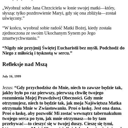
„Wyobraź sobie Jana Chrzciciela w łonie swojej matki—który,
słysząc tylko pozdrowienie Maryi, gdy się ona zbliżyła—został
uświęcony.”
“W końcu, wyobraź sobie radość Matki Bożej, kiedy została
zjednoczona ze swoim Ukochanym Synem po Jego
zmartwychwstaniu.”
“Nigdy nie przyjmij Świętej Eucharistii bez myśli. Podchodź do
Niego z miłością i tęsknotą w sercu.”
Refleksje nad Mszą
July 16, 1999
Jezus:
“Gdy przychodzisz do Mnie, niech to zawsze będzie tak,
jakby było po raz pierwszy, pierwszą chwilę twojego
rozumienia Mojej Prawdziwej Obecności. Gdy mnie
otrzymujesz, niech to będzie tak, jak moja Najświętsza Matka
otrzymała Mnie w Zwiastowaniu. Proś o łaskę. Jest ona dana.
Proś o łaskę, aby pozwolić Mi zostać wewnątrz tabernakulum
twojego serca po tym, jak mnie otrzymasz—to by tam
przebywać—to cieszyć się w twojej duszy. Cieszę się tymi,