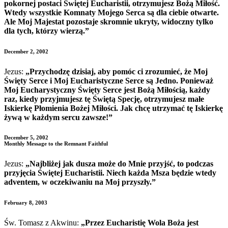
pokornej postaci Świętej Eucharistii, otrzymujesz Bożą Miłość.
Wtedy wszystkie Komnaty Mojego Serca są dla ciebie otwarte.
Ale Moj Majestat pozostaje skromnie ukryty, widoczny tylko
dla tych, którzy wierzą.”
December 2, 2002
Jezus:
„Przychodzę dzisiaj, aby pomóc ci zrozumieć, że Moj
Święty Serce i Moj Eucharistyczne Serce są Jedno. Ponieważ
Moj Eucharystyczny Święty Serce jest Bożą Miłością, każdy
raz, kiedy przyjmujesz tę Świętą Specję, otrzymujesz małe
Iskierkę Płomienia Bożej Miłości. Jak chcę utrzymać tę Iskierkę
żywą w każdym sercu zawsze!”
December 5, 2002
Monthly Message to the Remnant Faithful
Jezus:
„Najbliżej jak dusza może do Mnie przyjść, to podczas
przyjęcia Świętej Eucharistii. Niech każda Msza będzie wtedy
adventem, w oczekiwaniu na Moj przyszły.”
February 8, 2003
Św. Tomasz z Akwinu:
„Przez Eucharistię Wola Boża jest