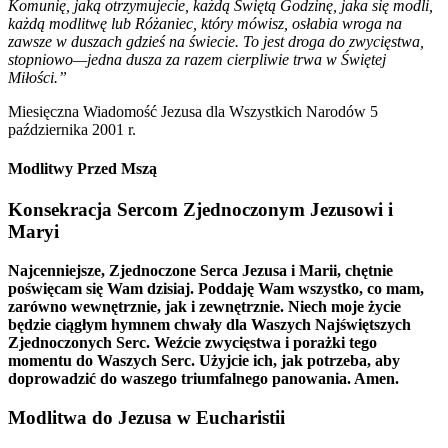
Komunię, jaką otrzymujecie, każdą Świętą Godzinę, jaka się modli,
każdą modlitwę lub Różaniec, który mówisz, osłabia wroga na
zawsze w duszach gdzieś na świecie. To jest droga do zwycięstwa,
stopniowo—jedna dusza za razem cierpliwie trwa w Świętej
Miłości.”
Miesięczna Wiadomość Jezusa dla Wszystkich Narodów 5
października 2001 r.
Modlitwy Przed Mszą
Konsekracja Sercom Zjednoczonym Jezusowi i
Maryi
Najcenniejsze, Zjednoczone Serca Jezusa i Marii, chętnie
poświęcam się Wam dzisiaj. Poddaję Wam wszystko, co mam,
zarówno wewnętrznie, jak i zewnętrznie. Niech moje życie
będzie ciągłym hymnem chwały dla Waszych Najświętszych
Zjednoczonych Serc. Weźcie zwycięstwa i porażki tego
momentu do Waszych Serc. Użyjcie ich, jak potrzeba, aby
doprowadzić do waszego triumfalnego panowania. Amen.
Modlitwa do Jezusa w Eucharistii