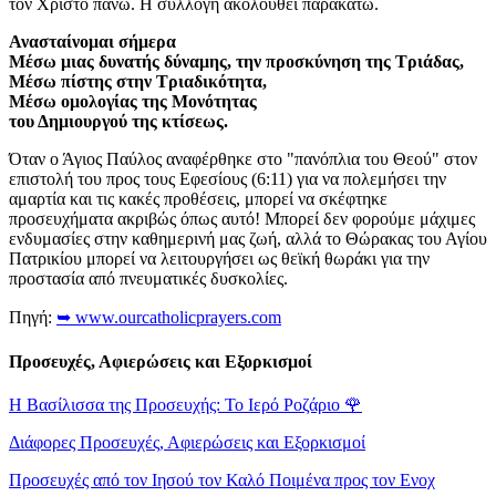
τον Χριστό πάνω. Η συλλογή ακολουθεί παρακάτω.
Ανασταίνομαι σήμερα
Μέσω μιας δυνατής δύναμης, την προσκύνηση της Τριάδας,
Μέσω πίστης στην Τριαδικότητα,
Μέσω ομολογίας της Μονότητας
του Δημιουργού της κτίσεως.
Όταν ο Άγιος Παύλος αναφέρθηκε στο "πανόπλια του Θεού" στον
επιστολή του προς τους Εφεσίους (6:11) για να πολεμήσει την
αμαρτία και τις κακές προθέσεις, μπορεί να σκέφτηκε
προσευχήματα ακριβώς όπως αυτό! Μπορεί δεν φορούμε μάχιμες
ενδυμασίες στην καθημερινή μας ζωή, αλλά το Θώρακας του Αγίου
Πατρικίου μπορεί να λειτουργήσει ως θεϊκή θωράκι για την
προστασία από πνευματικές δυσκολίες.
Πηγή:
➥ www.ourcatholicprayers.com
Προσευχές, Αφιερώσεις και Εξορκισμοί
Η Βασίλισσα της Προσευχής: Το Ιερό Ροζάριο
🌹
Διάφορες Προσευχές, Αφιερώσεις και Εξορκισμοί
Προσευχές από τον Ιησού τον Καλό Ποιμένα προς τον Ενοχ