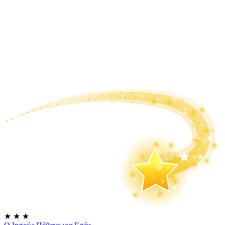
★
★
★