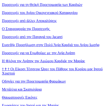
Προσευχές για τη Θεϊκή Προετοιμασία των Καρδιών
Προσευχές του Αγίου Οικογενειακού Καταφυγίου
Προσευχές από άλλες Αποκαλύψεις
Ο Σταυροφορία της Προσευχής
Προσευχές από την Παναγιά του Jacarei
Ευσεβής Προσήλωση στην Πολύ Άγία Καρδιά του Αγίου Ιωσήφ
Προσευχές για να Ενωθούμε με την Αγία Αγάπη
Η Φλόγα της Αγάπης της Αμώμου Καρδιάς της Μαρίας
†
†
†
Οι Είκοσι Τέσσερις Ώρες του Πάθους του Κυρίου μας Ιησού
Χριστού
Οδηγίες για την Προετοιμασία Φαρμάκων
Μετάλλια και Σκαπυλάρια
Θαυματουργές Εικόνες
Εμφανίσεις του Ιησού και της Μαρίας