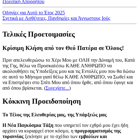
Πολιτική Απορρήτου
Οδηγίες για Αυτό το Έτος 2025
Σχετικά με Ασθένειες, Πανδημίες και Άγνωστους Ιούς
Τελικές Προετοιμασίες
Κρίσιμη Κλήση από τον Θεό Πατέρα σε Όλους!
Πριν απελευθερώσω το Χέρι Μου με ΟΛΗ την Δύναμή του, Κατά
της Γης, θέλω να Προσκαλέσω ΚΑΘΕ ΑΝΘΡΩΠΟ να
ακολουθήσει τις Υποδείξεις μου και τις Εντολές μου που θα δώσω
σε αυτό το Μήνυμα γιατί θέλω ΚΑΘΕ ΑΝΘΡΩΠΟ, να Σωθεί και
να Επιστρέψει στο Σπίτι Μου από όπου ήρθε, από όπου έφυγε και
από όπου βρίσκεται.
(
Συνεχίστε...
)
Κόκκινη Προειδοποίηση
Το Τέλος της Ελευθερίας μας, της Υπάρξεώς μας
Η Νέα Παγκόσμια Τάξη
που υπηρετεί τον εχθρό μου έχει ήδη
αρχίσει να κυριαρχεί στον κόσμο, η
προγραμματισμός της
τυραννίας
ξεκίνησε με το σχέδιο των
εμβολίων και