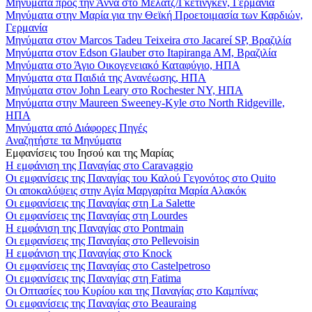
Μηνύματα προς την Άννα στο Μέλατζ/Γκέτινγκεν, Γερμανία
Μηνύματα στην Μαρία για την Θεϊκή Προετοιμασία των Καρδιών,
Γερμανία
Μηνύματα στον Marcos Tadeu Teixeira στο Jacareí SP, Βραζιλία
Μηνύματα στον Edson Glauber στο Itapiranga AM, Βραζιλία
Μηνύματα στο Άγιο Οικογενειακό Καταφύγιο, ΗΠΑ
Μηνύματα στα Παιδιά της Ανανέωσης, ΗΠΑ
Μηνύματα στον John Leary στο Rochester NY, ΗΠΑ
Μηνύματα στην Maureen Sweeney-Kyle στο North Ridgeville,
ΗΠΑ
Μηνύματα από Διάφορες Πηγές
Αναζητήστε τα Μηνύματα
Εμφανίσεις του Ιησού και της Μαρίας
Η εμφάνιση της Παναγίας στο Caravaggio
Οι εμφανίσεις της Παναγίας του Καλού Γεγονότος στο Quito
Οι αποκαλύψεις στην Αγία Μαργαρίτα Μαρία Αλακόκ
Οι εμφανίσεις της Παναγίας στη La Salette
Οι εμφανίσεις της Παναγίας στη Lourdes
Η εμφάνιση της Παναγίας στο Pontmain
Οι εμφανίσεις της Παναγίας στο Pellevoisin
Η εμφάνιση της Παναγίας στο Knock
Οι εμφανίσεις της Παναγίας στο Castelpetroso
Οι εμφανίσεις της Παναγίας στη Fatima
Οι Οπτασίες του Κυρίου και της Παναγίας στο Καμπίνας
Οι εμφανίσεις της Παναγίας στο Beauraing