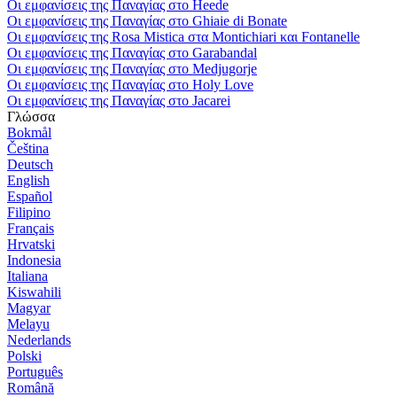
Οι εμφανίσεις της Παναγίας στο Heede
Οι εμφανίσεις της Παναγίας στο Ghiaie di Bonate
Οι εμφανίσεις της Rosa Mistica στα Montichiari και Fontanelle
Οι εμφανίσεις της Παναγίας στο Garabandal
Οι εμφανίσεις της Παναγίας στο Medjugorje
Οι εμφανίσεις της Παναγίας στο Holy Love
Οι εμφανίσεις της Παναγίας στο Jacarei
Γλώσσα
Bokmål
Čeština
Deutsch
English
Español
Filipino
Français
Hrvatski
Indonesia
Italiana
Kiswahili
Magyar
Melayu
Nederlands
Polski
Português
Română