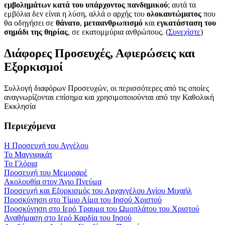
εμβολημάτων κατά του υπάρχοντος πανδημικού
; αυτά τα
εμβόλια δεν είναι η λύση, αλλά ο αρχής του
ολοκαυτώματος
που
θα οδηγήσει σε
θάνατο
,
μεταανθρωπισμό
και
εγκατάσταση του
σημάδι της θηρίας
, σε εκατομμύρια ανθρώπους. (
Συνεχίστε
)
Διάφορες Προσευχές, Αφιερώσεις και
Εξορκισμοί
Συλλογή διαφόρων Προσευχών, οι περισσότερες από τις οποίες
αναγνωρίζονται επίσημα και χρησιμοποιούνται από την Καθολική
Εκκλησία
Περιεχόμενα
Η Προσευχή του Αγγέλου
Το Μαγνιφικάτ
Το Γλόρια
Προσευχή του Μεμοραρέ
Ακολουθία στον Άγιο Πνεύμα
Προσευχή και Εξορκισμός του Αρχαγγέλου Αγίου Μιχαήλ
Προσκύνηση στο Τίμιο Αίμα του Ιησού Χριστού
Προσκύνηση στο Ιερό Τραυμα του Ωμοπλάτου του Χριστού
Αναθήμαση στο Ιερό Καρδία του Ιησού