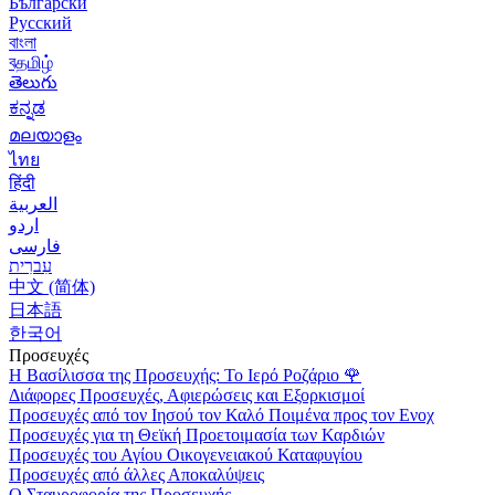
Български
Русский
বাংলা
বதமிழ்
తెలుగు
ಕನ್ನಡ
മലയാളം
ไทย
हिंदी
العربية
اردو
فارسی
עִברִית
中文 (简体)
日本語
한국어
Προσευχές
Η Βασίλισσα της Προσευχής: Το Ιερό Ροζάριο
🌹
Διάφορες Προσευχές, Αφιερώσεις και Εξορκισμοί
Προσευχές από τον Ιησού τον Καλό Ποιμένα προς τον Ενοχ
Προσευχές για τη Θεϊκή Προετοιμασία των Καρδιών
Προσευχές του Αγίου Οικογενειακού Καταφυγίου
Προσευχές από άλλες Αποκαλύψεις
Ο Σταυροφορία της Προσευχής