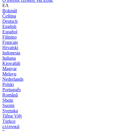
Ο Ιησούς Πέθανε για Εσάς
ΕΛ
Bokmål
Čeština
Deutsch
English
Español
Filipino
Français
Hrvatski
Indonesia
Italiana
Kiswahili
Magyar
Melayu
Nederlands
Polski
Português
Română
Shqip
Suomi
Svenska
Tiếng Việt
Türkçe
ελληνικά