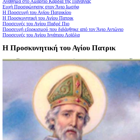
Αναθήμα στο Αμάρτιο Καρδία της Παναγίας
Ευχή Προσφώνησης στον Άγιο Ιωσήφ
Η Προσευχή του Αγίου Πατρικίου
Η Προσκυνητική του Αγίου Πατρικ
Προσευχές του Αγίου Παδρέ Πιο
Προσευχή εξορκισμού που διδάχθηκε από τον Άγιο Αντώνιο
Προσευχές του Αγίου Ιγνάτιου Λοϊόλα
Η Προσκυνητική του Αγίου Πατρικ