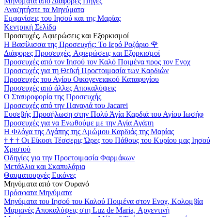
Μηνύματα από Διάφορες Πηγές
Αναζητήστε τα Μηνύματα
Εμφανίσεις του Ιησού και της Μαρίας
Κεντρική Σελίδα
Προσευχές, Αφιερώσεις και Εξορκισμοί
Η Βασίλισσα της Προσευχής: Το Ιερό Ροζάριο
🌹
Διάφορες Προσευχές, Αφιερώσεις και Εξορκισμοί
Προσευχές από τον Ιησού τον Καλό Ποιμένα προς τον Ενοχ
Προσευχές για τη Θεϊκή Προετοιμασία των Καρδιών
Προσευχές του Αγίου Οικογενειακού Καταφυγίου
Προσευχές από άλλες Αποκαλύψεις
Ο Σταυροφορία της Προσευχής
Προσευχές από την Παναγιά του Jacarei
Ευσεβής Προσήλωση στην Πολύ Άγία Καρδιά του Αγίου Ιωσήφ
Προσευχές για να Ενωθούμε με την Αγία Αγάπη
Η Φλόγα της Αγάπης της Αμώμου Καρδιάς της Μαρίας
†
†
†
Οι Είκοσι Τέσσερις Ώρες του Πάθους του Κυρίου μας Ιησού
Χριστού
Οδηγίες για την Προετοιμασία Φαρμάκων
Μετάλλια και Σκαπυλάρια
Θαυματουργές Εικόνες
Μηνύματα από τον Ουρανό
Πρόσφατα Μηνύματα
Μηνύματα του Ιησού του Καλού Ποιμένα στον Ενοχ, Κολομβία
Μαριανές Αποκαλύψεις στη Luz de Maria, Αργεντινή