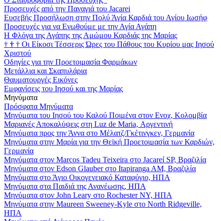
Προσευχές από την Παναγιά του Jacarei
Ευσεβής Προσήλωση στην Πολύ Άγία Καρδιά του Αγίου Ιωσήφ
Προσευχές για να Ενωθούμε με την Αγία Αγάπη
Η Φλόγα της Αγάπης της Αμώμου Καρδιάς της Μαρίας
†
†
†
Οι Είκοσι Τέσσερις Ώρες του Πάθους του Κυρίου μας Ιησού
Χριστού
Οδηγίες για την Προετοιμασία Φαρμάκων
Μετάλλια και Σκαπυλάρια
Θαυματουργές Εικόνες
Εμφανίσεις του Ιησού και της Μαρίας
Μηνύματα
Πρόσφατα Μηνύματα
Μηνύματα του Ιησού του Καλού Ποιμένα στον Ενοχ, Κολομβία
Μαριανές Αποκαλύψεις στη Luz de Maria, Αργεντινή
Μηνύματα προς την Άννα στο Μέλατζ/Γκέτινγκεν, Γερμανία
Μηνύματα στην Μαρία για την Θεϊκή Προετοιμασία των Καρδιών,
Γερμανία
Μηνύματα στον Marcos Tadeu Teixeira στο Jacareí SP, Βραζιλία
Μηνύματα στον Edson Glauber στο Itapiranga AM, Βραζιλία
Μηνύματα στο Άγιο Οικογενειακό Καταφύγιο, ΗΠΑ
Μηνύματα στα Παιδιά της Ανανέωσης, ΗΠΑ
Μηνύματα στον John Leary στο Rochester NY, ΗΠΑ
Μηνύματα στην Maureen Sweeney-Kyle στο North Ridgeville,
ΗΠΑ