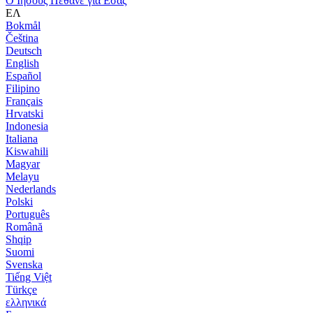
Ο Ιησούς Πέθανε για Εσάς
ΕΛ
Bokmål
Čeština
Deutsch
English
Español
Filipino
Français
Hrvatski
Indonesia
Italiana
Kiswahili
Magyar
Melayu
Nederlands
Polski
Português
Română
Shqip
Suomi
Svenska
Tiếng Việt
Türkçe
ελληνικά