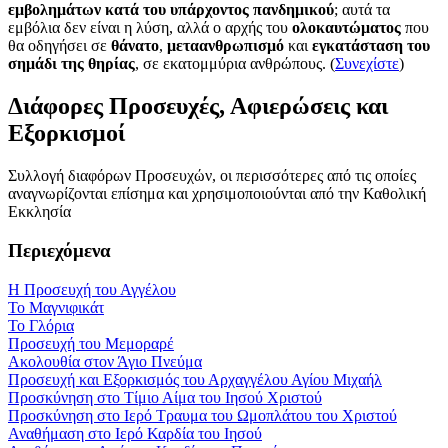
εμβολημάτων κατά του υπάρχοντος πανδημικού
; αυτά τα
εμβόλια δεν είναι η λύση, αλλά ο αρχής του
ολοκαυτώματος
που
θα οδηγήσει σε
θάνατο
,
μεταανθρωπισμό
και
εγκατάσταση του
σημάδι της θηρίας
, σε εκατομμύρια ανθρώπους. (
Συνεχίστε
)
Διάφορες Προσευχές, Αφιερώσεις και
Εξορκισμοί
Συλλογή διαφόρων Προσευχών, οι περισσότερες από τις οποίες
αναγνωρίζονται επίσημα και χρησιμοποιούνται από την Καθολική
Εκκλησία
Περιεχόμενα
Η Προσευχή του Αγγέλου
Το Μαγνιφικάτ
Το Γλόρια
Προσευχή του Μεμοραρέ
Ακολουθία στον Άγιο Πνεύμα
Προσευχή και Εξορκισμός του Αρχαγγέλου Αγίου Μιχαήλ
Προσκύνηση στο Τίμιο Αίμα του Ιησού Χριστού
Προσκύνηση στο Ιερό Τραυμα του Ωμοπλάτου του Χριστού
Αναθήμαση στο Ιερό Καρδία του Ιησού