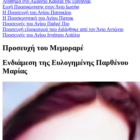
Αναθήμα στο Αμάρτιο Καρδία της Παναγίας
Ευχή Προσφώνησης στον Άγιο Ιωσήφ
Η Προσευχή του Αγίου Πατρικίου
Η Προσκυνητική του Αγίου Πατρικ
Προσευχές του Αγίου Παδρέ Πιο
Προσευχή εξορκισμού που διδάχθηκε από τον Άγιο Αντώνιο
Προσευχές του Αγίου Ιγνάτιου Λοϊόλα
Προσευχή του Μεμοραρέ
Ενδιάμεση της Ευλογημένης Παρθένου
Μαρίας