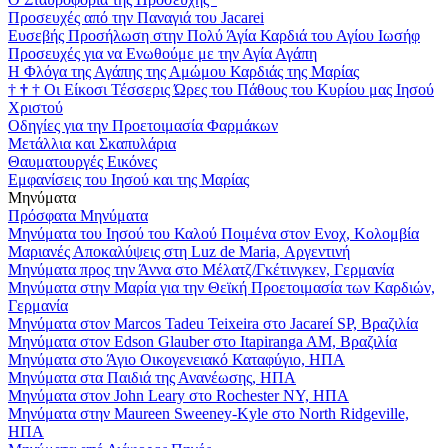
Προσευχές από την Παναγιά του Jacarei
Ευσεβής Προσήλωση στην Πολύ Άγία Καρδιά του Αγίου Ιωσήφ
Προσευχές για να Ενωθούμε με την Αγία Αγάπη
Η Φλόγα της Αγάπης της Αμώμου Καρδιάς της Μαρίας
†
†
†
Οι Είκοσι Τέσσερις Ώρες του Πάθους του Κυρίου μας Ιησού
Χριστού
Οδηγίες για την Προετοιμασία Φαρμάκων
Μετάλλια και Σκαπυλάρια
Θαυματουργές Εικόνες
Εμφανίσεις του Ιησού και της Μαρίας
Μηνύματα
Πρόσφατα Μηνύματα
Μηνύματα του Ιησού του Καλού Ποιμένα στον Ενοχ, Κολομβία
Μαριανές Αποκαλύψεις στη Luz de Maria, Αργεντινή
Μηνύματα προς την Άννα στο Μέλατζ/Γκέτινγκεν, Γερμανία
Μηνύματα στην Μαρία για την Θεϊκή Προετοιμασία των Καρδιών,
Γερμανία
Μηνύματα στον Marcos Tadeu Teixeira στο Jacareí SP, Βραζιλία
Μηνύματα στον Edson Glauber στο Itapiranga AM, Βραζιλία
Μηνύματα στο Άγιο Οικογενειακό Καταφύγιο, ΗΠΑ
Μηνύματα στα Παιδιά της Ανανέωσης, ΗΠΑ
Μηνύματα στον John Leary στο Rochester NY, ΗΠΑ
Μηνύματα στην Maureen Sweeney-Kyle στο North Ridgeville,
ΗΠΑ