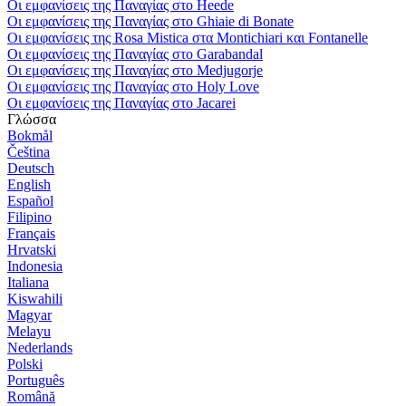
Οι εμφανίσεις της Παναγίας στο Heede
Οι εμφανίσεις της Παναγίας στο Ghiaie di Bonate
Οι εμφανίσεις της Rosa Mistica στα Montichiari και Fontanelle
Οι εμφανίσεις της Παναγίας στο Garabandal
Οι εμφανίσεις της Παναγίας στο Medjugorje
Οι εμφανίσεις της Παναγίας στο Holy Love
Οι εμφανίσεις της Παναγίας στο Jacarei
Γλώσσα
Bokmål
Čeština
Deutsch
English
Español
Filipino
Français
Hrvatski
Indonesia
Italiana
Kiswahili
Magyar
Melayu
Nederlands
Polski
Português
Română