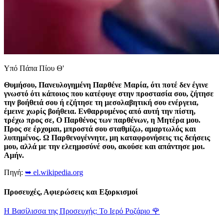
Υπό Πάπα Πίου Θ'
Θυμήσου, Πανευλογημένη Παρθένε Μαρία, ότι ποτέ δεν έγινε
γνωστό ότι κάποιος που κατέφυγε στην προστασία σου, ζήτησε
την βοήθειά σου ή εζήτησε τη μεσολαβητική σου ενέργεια,
έμεινε χωρίς βοήθεια. Ενθαρρυμένος από αυτή την πίστη,
τρέχω προς σε, Ο Παρθένος των παρθένων, η Μητέρα μου.
Προς σε έρχομαι, μπροστά σου σταθμίζω, αμαρτωλός και
λυπημένος. Ω Παρθενογέννητε, μη καταφρονήσεις τις δεήσεις
μου, αλλά με την ελεημοσύνέ σου, ακούσε και απάντησε μοι.
Αμήν.
Πηγή:
➥ el.wikipedia.org
Προσευχές, Αφιερώσεις και Εξορκισμοί
Η Βασίλισσα της Προσευχής: Το Ιερό Ροζάριο
🌹