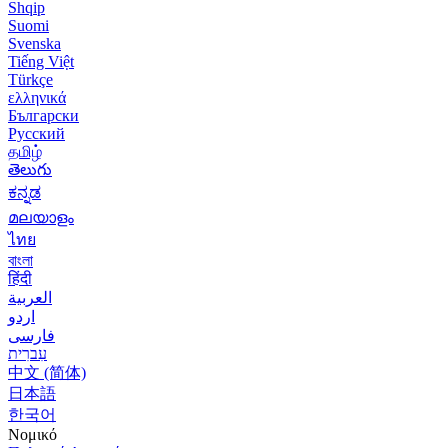
Shqip
Suomi
Svenska
Tiếng Việt
Türkçe
ελληνικά
Български
Русский
தமிழ்
తెలుగు
ಕನ್ನಡ
മലയാളം
ไทย
বাংলা
हिंदी
العربية
اردو
فارسی
עִברִית
中文 (简体)
日本語
한국어
Νομικό