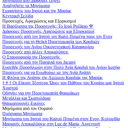
Μηνύματα από Διάφορες Πηγές
Αναζητήστε τα Μηνύματα
Εμφανίσεις του Ιησού και της Μαρίας
Κεντρική Σελίδα
Προσευχές, Αφιερώσεις και Εξορκισμοί
Η Βασίλισσα της Προσευχής: Το Ιερό Ροζάριο
🌹
Διάφορες Προσευχές, Αφιερώσεις και Εξορκισμοί
Προσευχές από τον Ιησού τον Καλό Ποιμένα προς τον Ενοχ
Προσευχές για τη Θεϊκή Προετοιμασία των Καρδιών
Προσευχές του Αγίου Οικογενειακού Καταφυγίου
Προσευχές από άλλες Αποκαλύψεις
Ο Σταυροφορία της Προσευχής
Προσευχές από την Παναγιά του Jacarei
Ευσεβής Προσήλωση στην Πολύ Άγία Καρδιά του Αγίου Ιωσήφ
Προσευχές για να Ενωθούμε με την Αγία Αγάπη
Η Φλόγα της Αγάπης της Αμώμου Καρδιάς της Μαρίας
†
†
†
Οι Είκοσι Τέσσερις Ώρες του Πάθους του Κυρίου μας Ιησού
Χριστού
Οδηγίες για την Προετοιμασία Φαρμάκων
Μετάλλια και Σκαπυλάρια
Θαυματουργές Εικόνες
Μηνύματα από τον Ουρανό
Πρόσφατα Μηνύματα
Μηνύματα του Ιησού του Καλού Ποιμένα στον Ενοχ, Κολομβία
Μαριανές Αποκαλύψεις στη Luz de Maria, Αργεντινή