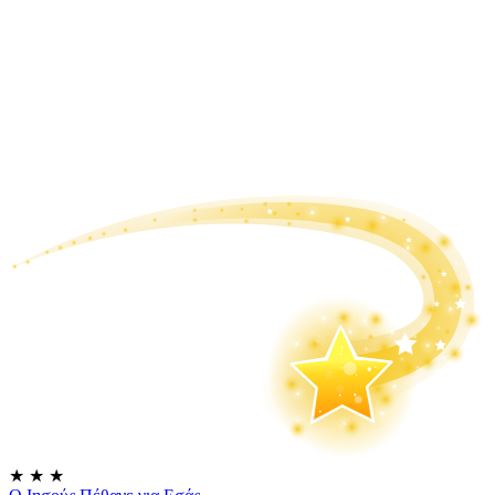
★
★
★