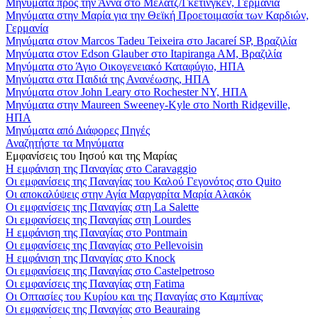
Μηνύματα προς την Άννα στο Μέλατζ/Γκέτινγκεν, Γερμανία
Μηνύματα στην Μαρία για την Θεϊκή Προετοιμασία των Καρδιών,
Γερμανία
Μηνύματα στον Marcos Tadeu Teixeira στο Jacareí SP, Βραζιλία
Μηνύματα στον Edson Glauber στο Itapiranga AM, Βραζιλία
Μηνύματα στο Άγιο Οικογενειακό Καταφύγιο, ΗΠΑ
Μηνύματα στα Παιδιά της Ανανέωσης, ΗΠΑ
Μηνύματα στον John Leary στο Rochester NY, ΗΠΑ
Μηνύματα στην Maureen Sweeney-Kyle στο North Ridgeville,
ΗΠΑ
Μηνύματα από Διάφορες Πηγές
Αναζητήστε τα Μηνύματα
Εμφανίσεις του Ιησού και της Μαρίας
Η εμφάνιση της Παναγίας στο Caravaggio
Οι εμφανίσεις της Παναγίας του Καλού Γεγονότος στο Quito
Οι αποκαλύψεις στην Αγία Μαργαρίτα Μαρία Αλακόκ
Οι εμφανίσεις της Παναγίας στη La Salette
Οι εμφανίσεις της Παναγίας στη Lourdes
Η εμφάνιση της Παναγίας στο Pontmain
Οι εμφανίσεις της Παναγίας στο Pellevoisin
Η εμφάνιση της Παναγίας στο Knock
Οι εμφανίσεις της Παναγίας στο Castelpetroso
Οι εμφανίσεις της Παναγίας στη Fatima
Οι Οπτασίες του Κυρίου και της Παναγίας στο Καμπίνας
Οι εμφανίσεις της Παναγίας στο Beauraing