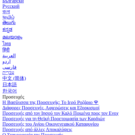
Български
Русский
বাংলা
বதமிழ்
తెలుగు
ಕನ್ನಡ
മലയാളം
ไทย
हिंदी
العربية
اردو
فارسی
עִברִית
中文 (简体)
日本語
한국어
Προσευχές
Η Βασίλισσα της Προσευχής: Το Ιερό Ροζάριο
🌹
Διάφορες Προσευχές, Αφιερώσεις και Εξορκισμοί
Προσευχές από τον Ιησού τον Καλό Ποιμένα προς τον Ενοχ
Προσευχές για τη Θεϊκή Προετοιμασία των Καρδιών
Προσευχές του Αγίου Οικογενειακού Καταφυγίου
Προσευχές από άλλες Αποκαλύψεις
Ο Σταυροφορία της Προσευχής