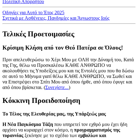
Πολιτική Απορρήτου
Οδηγίες για Αυτό το Έτος 2025
Σχετικά με Ασθένειες, Πανδημίες και Άγνωστους Ιούς
Τελικές Προετοιμασίες
Κρίσιμη Κλήση από τον Θεό Πατέρα σε Όλους!
Πριν απελευθερώσω το Χέρι Μου με ΟΛΗ την Δύναμή του, Κατά
της Γης, θέλω να Προσκαλέσω ΚΑΘΕ ΑΝΘΡΩΠΟ να
ακολουθήσει τις Υποδείξεις μου και τις Εντολές μου που θα δώσω
σε αυτό το Μήνυμα γιατί θέλω ΚΑΘΕ ΑΝΘΡΩΠΟ, να Σωθεί και
να Επιστρέψει στο Σπίτι Μου από όπου ήρθε, από όπου έφυγε και
από όπου βρίσκεται.
(
Συνεχίστε...
)
Κόκκινη Προειδοποίηση
Το Τέλος της Ελευθερίας μας, της Υπάρξεώς μας
Η Νέα Παγκόσμια Τάξη
που υπηρετεί τον εχθρό μου έχει ήδη
αρχίσει να κυριαρχεί στον κόσμο, η
προγραμματισμός της
τυραννίας
ξεκίνησε με το σχέδιο των
εμβολίων και