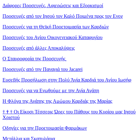
Διάφορες Προσευχές, Αφιερώσεις και Εξορκισμοί
Προσευχές από τον Ιησού τον Καλό Ποιμένα προς τον Ενοχ
Προσευχές για τη Θεϊκή Προετοιμασία των Καρδιών
Προσευχές του Αγίου Οικογενειακού Καταφυγίου
Προσευχές από άλλες Αποκαλύψεις
Ο Σταυροφορία της Προσευχής
Προσευχές από την Παναγιά του Jacarei
Ευσεβής Προσήλωση στην Πολύ Άγία Καρδιά του Αγίου Ιωσήφ
Προσευχές για να Ενωθούμε με την Αγία Αγάπη
Η Φλόγα της Αγάπης της Αμώμου Καρδιάς της Μαρίας
†
†
†
Οι Είκοσι Τέσσερις Ώρες του Πάθους του Κυρίου μας Ιησού
Χριστού
Οδηγίες για την Προετοιμασία Φαρμάκων
Μετάλλια και Σκαπυλάρια