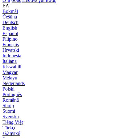
Ο Ιησούς Πέθανε για Εσάς
ΕΛ
Bokmål
Čeština
Deutsch
English
Español
Filipino
Français
Hrvatski
Indonesia
Italiana
Kiswahili
Magyar
Melayu
Nederlands
Polski
Português
Română
Shqip
Suomi
Svenska
Tiếng Việt
Türkçe
ελληνικά