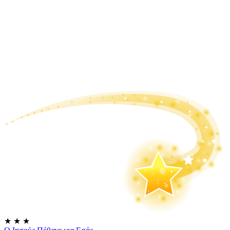
★
★
★