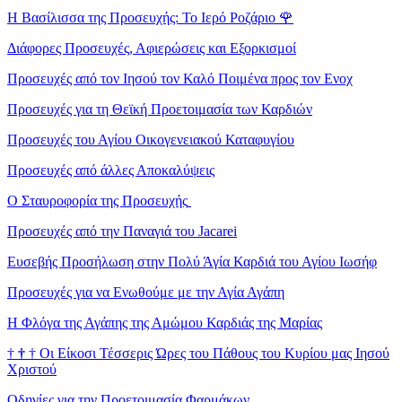
Η Βασίλισσα της Προσευχής: Το Ιερό Ροζάριο
🌹
Διάφορες Προσευχές, Αφιερώσεις και Εξορκισμοί
Προσευχές από τον Ιησού τον Καλό Ποιμένα προς τον Ενοχ
Προσευχές για τη Θεϊκή Προετοιμασία των Καρδιών
Προσευχές του Αγίου Οικογενειακού Καταφυγίου
Προσευχές από άλλες Αποκαλύψεις
Ο Σταυροφορία της Προσευχής
Προσευχές από την Παναγιά του Jacarei
Ευσεβής Προσήλωση στην Πολύ Άγία Καρδιά του Αγίου Ιωσήφ
Προσευχές για να Ενωθούμε με την Αγία Αγάπη
Η Φλόγα της Αγάπης της Αμώμου Καρδιάς της Μαρίας
†
†
†
Οι Είκοσι Τέσσερις Ώρες του Πάθους του Κυρίου μας Ιησού
Χριστού
Οδηγίες για την Προετοιμασία Φαρμάκων