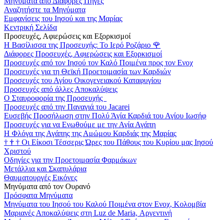
Μηνύματα από Διάφορες Πηγές
Αναζητήστε τα Μηνύματα
Εμφανίσεις του Ιησού και της Μαρίας
Κεντρική Σελίδα
Προσευχές, Αφιερώσεις και Εξορκισμοί
Η Βασίλισσα της Προσευχής: Το Ιερό Ροζάριο
🌹
Διάφορες Προσευχές, Αφιερώσεις και Εξορκισμοί
Προσευχές από τον Ιησού τον Καλό Ποιμένα προς τον Ενοχ
Προσευχές για τη Θεϊκή Προετοιμασία των Καρδιών
Προσευχές του Αγίου Οικογενειακού Καταφυγίου
Προσευχές από άλλες Αποκαλύψεις
Ο Σταυροφορία της Προσευχής
Προσευχές από την Παναγιά του Jacarei
Ευσεβής Προσήλωση στην Πολύ Άγία Καρδιά του Αγίου Ιωσήφ
Προσευχές για να Ενωθούμε με την Αγία Αγάπη
Η Φλόγα της Αγάπης της Αμώμου Καρδιάς της Μαρίας
†
†
†
Οι Είκοσι Τέσσερις Ώρες του Πάθους του Κυρίου μας Ιησού
Χριστού
Οδηγίες για την Προετοιμασία Φαρμάκων
Μετάλλια και Σκαπυλάρια
Θαυματουργές Εικόνες
Μηνύματα από τον Ουρανό
Πρόσφατα Μηνύματα
Μηνύματα του Ιησού του Καλού Ποιμένα στον Ενοχ, Κολομβία
Μαριανές Αποκαλύψεις στη Luz de Maria, Αργεντινή