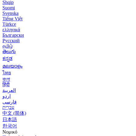
Shqip
Suomi
Svenska
Tiếng Việt
Türkçe
ελληνικά
Български
Русский
தமிழ்
తెలుగు
ಕನ್ನಡ
മലയാളം
ไทย
বাংলা
हिंदी
العربية
اردو
فارسی
עִברִית
中文 (简体)
日本語
한국어
Νομικό