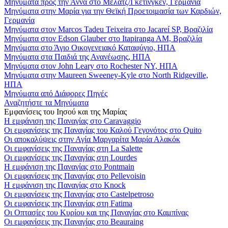
Μηνύματα προς την Άννα στο Μέλατζ/Γκέτινγκεν, Γερμανία
Μηνύματα στην Μαρία για την Θεϊκή Προετοιμασία των Καρδιών,
Γερμανία
Μηνύματα στον Marcos Tadeu Teixeira στο Jacareí SP, Βραζιλία
Μηνύματα στον Edson Glauber στο Itapiranga AM, Βραζιλία
Μηνύματα στο Άγιο Οικογενειακό Καταφύγιο, ΗΠΑ
Μηνύματα στα Παιδιά της Ανανέωσης, ΗΠΑ
Μηνύματα στον John Leary στο Rochester NY, ΗΠΑ
Μηνύματα στην Maureen Sweeney-Kyle στο North Ridgeville,
ΗΠΑ
Μηνύματα από Διάφορες Πηγές
Αναζητήστε τα Μηνύματα
Εμφανίσεις του Ιησού και της Μαρίας
Η εμφάνιση της Παναγίας στο Caravaggio
Οι εμφανίσεις της Παναγίας του Καλού Γεγονότος στο Quito
Οι αποκαλύψεις στην Αγία Μαργαρίτα Μαρία Αλακόκ
Οι εμφανίσεις της Παναγίας στη La Salette
Οι εμφανίσεις της Παναγίας στη Lourdes
Η εμφάνιση της Παναγίας στο Pontmain
Οι εμφανίσεις της Παναγίας στο Pellevoisin
Η εμφάνιση της Παναγίας στο Knock
Οι εμφανίσεις της Παναγίας στο Castelpetroso
Οι εμφανίσεις της Παναγίας στη Fatima
Οι Οπτασίες του Κυρίου και της Παναγίας στο Καμπίνας
Οι εμφανίσεις της Παναγίας στο Beauraing