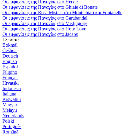
Οι εμφανίσεις της Παναγίας στο Heede
Οι εμφανίσεις της Παναγίας στο Ghiaie di Bonate
Οι εμφανίσεις της Rosa Mistica στα Montichiari και Fontanelle
Οι εμφανίσεις της Παναγίας στο Garabandal
Οι εμφανίσεις της Παναγίας στο Medjugorje
Οι εμφανίσεις της Παναγίας στο Holy Love
Οι εμφανίσεις της Παναγίας στο Jacarei
Γλώσσα
Bokmål
Čeština
Deutsch
English
Español
Filipino
Français
Hrvatski
Indonesia
Italiana
Kiswahili
Magyar
Melayu
Nederlands
Polski
Português
Română