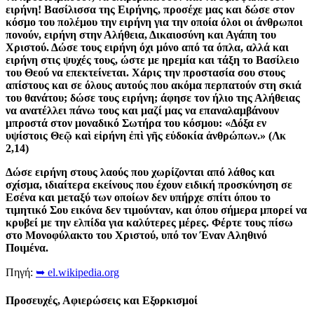
ειρήνη! Βασίλισσα της Ειρήνης, προσέχε μας και δώσε στον
κόσμο του πολέμου την ειρήνη για την οποία όλοι οι άνθρωποι
πονούν, ειρήνη στην Αλήθεια, Δικαιοσύνη και Αγάπη του
Χριστού. Δώσε τους ειρήνη όχι μόνο από τα όπλα, αλλά και
ειρήνη στις ψυχές τους, ώστε με ηρεμία και τάξη το Βασίλειο
του Θεού να επεκτείνεται. Χάρις την προστασία σου στους
απίστους και σε όλους αυτούς που ακόμα περπατούν στη σκιά
του θανάτου; δώσε τους ειρήνη; άφησε τον ήλιο της Αλήθειας
να ανατέλλει πάνω τους και μαζί μας να επαναλαμβάνουν
μπροστά στον μοναδικό Σωτήρα του κόσμου: «Δόξα εν
υψίστοις Θεῷ καὶ εἰρήνη ἐπὶ γῆς εὐδοκία ἀνθρώπων.» (Λκ
2,14)
Δώσε ειρήνη στους λαούς που χωρίζονται από λάθος και
σχίσμα, ιδιαίτερα εκείνους που έχουν ειδική προσκύνηση σε
Εσένα και μεταξύ των οποίων δεν υπήρχε σπίτι όπου το
τιμητικό Σου εικόνα δεν τιμούνταν, και όπου σήμερα μπορεί να
κρυβεί με την ελπίδα για καλύτερες μέρες. Φέρτε τους πίσω
στο Μονοφύλακτο του Χριστού, υπό τον Έναν Αληθινό
Ποιμένα.
Πηγή:
➥ el.wikipedia.org
Προσευχές, Αφιερώσεις και Εξορκισμοί