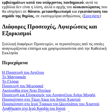
εμβολημάτων κατά του υπάρχοντος πανδημικού
; αυτά τα
εμβόλια δεν είναι η λύση, αλλά ο αρχής του
ολοκαυτώματος
που
θα οδηγήσει σε
θάνατο
,
μεταανθρωπισμό
και
εγκατάσταση του
σημάδι της θηρίας
, σε εκατομμύρια ανθρώπους. (
Συνεχίστε
)
Διάφορες Προσευχές, Αφιερώσεις και
Εξορκισμοί
Συλλογή διαφόρων Προσευχών, οι περισσότερες από τις οποίες
αναγνωρίζονται επίσημα και χρησιμοποιούνται από την Καθολική
Εκκλησία
Περιεχόμενα
Η Προσευχή του Αγγέλου
Το Μαγνιφικάτ
Το Γλόρια
Προσευχή του Μεμοραρέ
Ακολουθία στον Άγιο Πνεύμα
Προσευχή και Εξορκισμός του Αρχαγγέλου Αγίου Μιχαήλ
Προσκύνηση στο Τίμιο Αίμα του Ιησού Χριστού
Προσκύνηση στο Ιερό Τραυμα του Ωμοπλάτου του Χριστού
Αναθήμαση στο Ιερό Καρδία του Ιησού