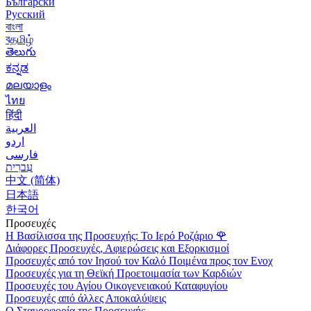
Български
Русский
বাংলা
বதமிழ்
తెలుగు
ಕನ್ನಡ
മലയാളം
ไทย
हिंदी
العربية
اردو
فارسی
עִברִית
中文 (简体)
日本語
한국어
Προσευχές
Η Βασίλισσα της Προσευχής: Το Ιερό Ροζάριο
🌹
Διάφορες Προσευχές, Αφιερώσεις και Εξορκισμοί
Προσευχές από τον Ιησού τον Καλό Ποιμένα προς τον Ενοχ
Προσευχές για τη Θεϊκή Προετοιμασία των Καρδιών
Προσευχές του Αγίου Οικογενειακού Καταφυγίου
Προσευχές από άλλες Αποκαλύψεις
Ο Σταυροφορία της Προσευχής