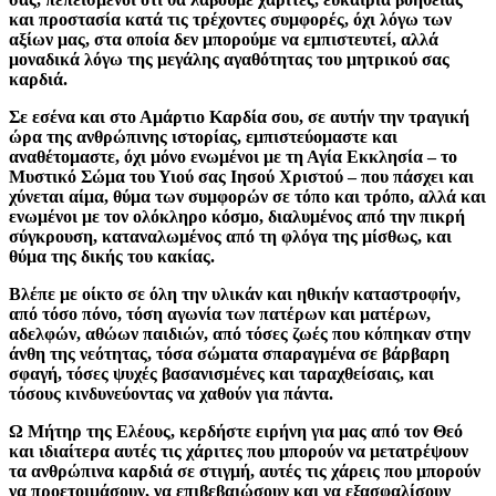
και προστασία κατά τις τρέχοντες συμφορές, όχι λόγω των
αξίων μας, στα οποία δεν μπορούμε να εμπιστευτεί, αλλά
μοναδικά λόγω της μεγάλης αγαθότητας του μητρικού σας
καρδιά.
Σε εσένα και στο Αμάρτιο Καρδία σου, σε αυτήν την τραγική
ώρα της ανθρώπινης ιστορίας, εμπιστεύομαστε και
αναθέτομαστε, όχι μόνο ενωμένοι με τη Αγία Εκκλησία – το
Μυστικό Σώμα του Υιού σας Ιησού Χριστού – που πάσχει και
χύνεται αίμα, θύμα των συμφορών σε τόπο και τρόπο, αλλά και
ενωμένοι με τον ολόκληρο κόσμο, διαλυμένος από την πικρή
σύγκρουση, καταναλωμένος από τη φλόγα της μίσθως, και
θύμα της δικής του κακίας.
Βλέπε με οίκτο σε όλη την υλικάν και ηθικήν καταστροφήν,
από τόσο πόνο, τόση αγωνία των πατέρων και ματέρων,
αδελφών, αθώων παιδιών, από τόσες ζωές που κόπηκαν στην
άνθη της νεότητας, τόσα σώματα σπαραγμένα σε βάρβαρη
σφαγή, τόσες ψυχές βασανισμένες και ταραχθείσαις, και
τόσους κινδυνεύοντας να χαθούν για πάντα.
Ω Μήτηρ της Ελέους, κερδήστε ειρήνη για μας από τον Θεό
και ιδιαίτερα αυτές τις χάριτες που μπορούν να μετατρέψουν
τα ανθρώπινα καρδιά σε στιγμή, αυτές τις χάρεις που μπορούν
να προετοιμάσουν, να επιβεβαιώσουν και να εξασφαλίσουν