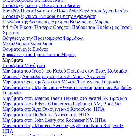
Προσευχές από την Παναγιά του Jacarei
Ευσεβής Προσήλωση στην Πολύ Άγία Καρδιά του Αγίου Ιωσήφ
Προσευχές για να Ενωθούμε με την Αγία Αγάπη
Η Φλόγα της Αγάπης της Αμώμου Καρδιάς της Μαρίας
†
†
†
Οι Είκοσι Τέσσερις Ώρες του Πάθους του Κυρίου μας Ιησού
Χριστού
Οδηγίες για την Προετοιμασία Φαρμάκων
Μετάλλια και Σκαπυλάρια
Θαυματουργές Εικόνες
Εμφανίσεις του Ιησού και της Μαρίας
Μηνύματα
Πρόσφατα Μηνύματα
Μηνύματα του Ιησού του Καλού Ποιμένα στον Ενοχ, Κολομβία
Μαριανές Αποκαλύψεις στη Luz de Maria, Αργεντινή
Μηνύματα προς την Άννα στο Μέλατζ/Γκέτινγκεν, Γερμανία
Μηνύματα στην Μαρία για την Θεϊκή Προετοιμασία των Καρδιών,
Γερμανία
Μηνύματα στον Marcos Tadeu Teixeira στο Jacareí SP, Βραζιλία
Μηνύματα στον Edson Glauber στο Itapiranga AM, Βραζιλία
Μηνύματα στο Άγιο Οικογενειακό Καταφύγιο, ΗΠΑ
Μηνύματα στα Παιδιά της Ανανέωσης, ΗΠΑ
Μηνύματα στον John Leary στο Rochester NY, ΗΠΑ
Μηνύματα στην Maureen Sweeney-Kyle στο North Ridgeville,
ΗΠΑ