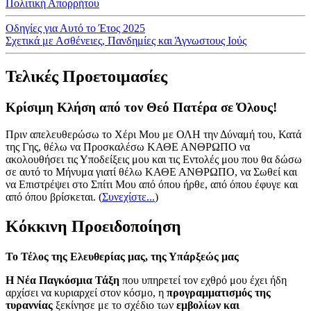
Πολιτική Απορρήτου
Οδηγίες για Αυτό το Έτος 2025
Σχετικά με Ασθένειες, Πανδημίες και Άγνωστους Ιούς
Τελικές Προετοιμασίες
Κρίσιμη Κλήση από τον Θεό Πατέρα σε Όλους!
Πριν απελευθερώσω το Χέρι Μου με ΟΛΗ την Δύναμή του, Κατά
της Γης, θέλω να Προσκαλέσω ΚΑΘΕ ΑΝΘΡΩΠΟ να
ακολουθήσει τις Υποδείξεις μου και τις Εντολές μου που θα δώσω
σε αυτό το Μήνυμα γιατί θέλω ΚΑΘΕ ΑΝΘΡΩΠΟ, να Σωθεί και
να Επιστρέψει στο Σπίτι Μου από όπου ήρθε, από όπου έφυγε και
από όπου βρίσκεται.
(
Συνεχίστε...
)
Κόκκινη Προειδοποίηση
Το Τέλος της Ελευθερίας μας, της Υπάρξεώς μας
Η Νέα Παγκόσμια Τάξη
που υπηρετεί τον εχθρό μου έχει ήδη
αρχίσει να κυριαρχεί στον κόσμο, η
προγραμματισμός της
τυραννίας
ξεκίνησε με το σχέδιο των
εμβολίων και