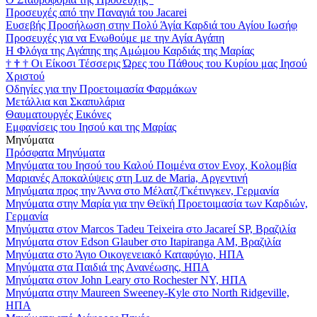
Προσευχές από την Παναγιά του Jacarei
Ευσεβής Προσήλωση στην Πολύ Άγία Καρδιά του Αγίου Ιωσήφ
Προσευχές για να Ενωθούμε με την Αγία Αγάπη
Η Φλόγα της Αγάπης της Αμώμου Καρδιάς της Μαρίας
†
†
†
Οι Είκοσι Τέσσερις Ώρες του Πάθους του Κυρίου μας Ιησού
Χριστού
Οδηγίες για την Προετοιμασία Φαρμάκων
Μετάλλια και Σκαπυλάρια
Θαυματουργές Εικόνες
Εμφανίσεις του Ιησού και της Μαρίας
Μηνύματα
Πρόσφατα Μηνύματα
Μηνύματα του Ιησού του Καλού Ποιμένα στον Ενοχ, Κολομβία
Μαριανές Αποκαλύψεις στη Luz de Maria, Αργεντινή
Μηνύματα προς την Άννα στο Μέλατζ/Γκέτινγκεν, Γερμανία
Μηνύματα στην Μαρία για την Θεϊκή Προετοιμασία των Καρδιών,
Γερμανία
Μηνύματα στον Marcos Tadeu Teixeira στο Jacareí SP, Βραζιλία
Μηνύματα στον Edson Glauber στο Itapiranga AM, Βραζιλία
Μηνύματα στο Άγιο Οικογενειακό Καταφύγιο, ΗΠΑ
Μηνύματα στα Παιδιά της Ανανέωσης, ΗΠΑ
Μηνύματα στον John Leary στο Rochester NY, ΗΠΑ
Μηνύματα στην Maureen Sweeney-Kyle στο North Ridgeville,
ΗΠΑ