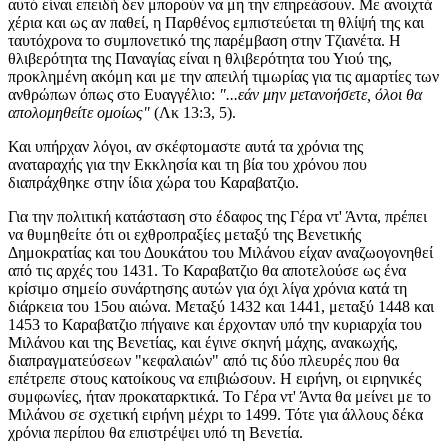
αυτό είναι επειδή δεν μπορούν να μη την επηρεάσουν. Με ανοιχτά
χέρια και ως αν παθεί, η Παρθένος εμπιστεύεται τη θλίψή της και
ταυτόχρονα το συμπονετικό της παρέμβαση στην Τζιανέτα. Η
θλιβερότητα της Παναγίας είναι η θλιβερότητα του Υιού της,
προκλημένη ακόμη και με την απειλή τιμωρίας για τις αμαρτίες των
ανθρώπων όπως στο Ευαγγέλιο:
"...εάν μην μετανοήσετε, όλοι θα
απολομηθείτε ομοίως"
(Λκ 13:3, 5).
Και υπήρχαν λόγοι, αν σκέφτομαστε αυτά τα χρόνια της
αναταραχής για την Εκκλησία και τη βία του χρόνου που
διαπράχθηκε στην ίδια χώρα του Καραβατζιο.
Για την πολιτική κατάσταση στο έδαφος της Γέρα ντ' Άντα, πρέπει
να θυμηθείτε ότι οι εχθροπραξίες μεταξύ της Βενετικής
Δημοκρατίας και του Δουκάτου του Μιλάνου είχαν αναζωογονηθεί
από τις αρχές του 1431. Το Καραβατζιο θα αποτελούσε ως ένα
κρίσιμο σημείο συνάρτησης αυτών για όχι λίγα χρόνια κατά τη
διάρκεια του 15ου αιώνα. Μεταξύ 1432 και 1441, μεταξύ 1448 και
1453 το Καραβατζιο πήγαινε και έρχονταν υπό την κυριαρχία του
Μιλάνου και της Βενετίας, και έγινε σκηνή μάχης, ανακωχής,
διαπραγματεύσεων "κεφαλαιών" από τις δύο πλευρές που θα
επέτρεπε στους κατοίκους να επιβιώσουν. Η ειρήνη, οι ειρηνικές
συμφωνίες, ήταν προκαταρκτικά. Το Γέρα ντ' Άντα θα μείνει με το
Μιλάνου σε σχετική ειρήνη μέχρι το 1499. Τότε για άλλους δέκα
χρόνια περίπου θα επιστρέψει υπό τη Βενετία.