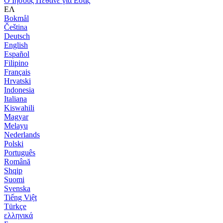
Ο Ιησούς Πέθανε για Εσάς
ΕΛ
Bokmål
Čeština
Deutsch
English
Español
Filipino
Français
Hrvatski
Indonesia
Italiana
Kiswahili
Magyar
Melayu
Nederlands
Polski
Português
Română
Shqip
Suomi
Svenska
Tiếng Việt
Türkçe
ελληνικά