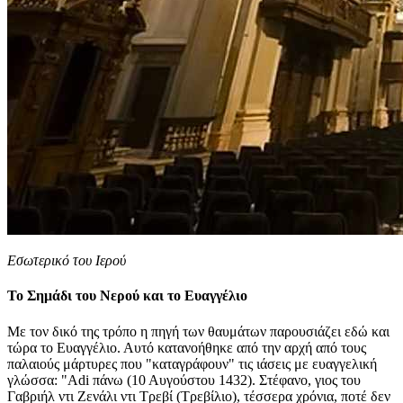
Εσωτερικό του Ιερού
Το Σημάδι του Νερού και το Ευαγγέλιο
Με τον δικό της τρόπο η πηγή των θαυμάτων παρουσιάζει εδώ και
τώρα το Ευαγγέλιο. Αυτό κατανοήθηκε από την αρχή από τους
παλαιούς μάρτυρες που "καταγράφουν" τις ιάσεις με ευαγγελική
γλώσσα: "Adi πάνω (10 Αυγούστου 1432). Στέφανο, γιος του
Γαβριήλ ντι Ζενάλι ντι Τρεβί (Τρεβίλιο), τέσσερα χρόνια, ποτέ δεν