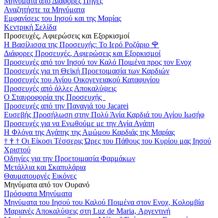
Μηνύματα από Διάφορες Πηγές
Αναζητήστε τα Μηνύματα
Εμφανίσεις του Ιησού και της Μαρίας
Κεντρική Σελίδα
Προσευχές, Αφιερώσεις και Εξορκισμοί
Η Βασίλισσα της Προσευχής: Το Ιερό Ροζάριο
🌹
Διάφορες Προσευχές, Αφιερώσεις και Εξορκισμοί
Προσευχές από τον Ιησού τον Καλό Ποιμένα προς τον Ενοχ
Προσευχές για τη Θεϊκή Προετοιμασία των Καρδιών
Προσευχές του Αγίου Οικογενειακού Καταφυγίου
Προσευχές από άλλες Αποκαλύψεις
Ο Σταυροφορία της Προσευχής
Προσευχές από την Παναγιά του Jacarei
Ευσεβής Προσήλωση στην Πολύ Άγία Καρδιά του Αγίου Ιωσήφ
Προσευχές για να Ενωθούμε με την Αγία Αγάπη
Η Φλόγα της Αγάπης της Αμώμου Καρδιάς της Μαρίας
†
†
†
Οι Είκοσι Τέσσερις Ώρες του Πάθους του Κυρίου μας Ιησού
Χριστού
Οδηγίες για την Προετοιμασία Φαρμάκων
Μετάλλια και Σκαπυλάρια
Θαυματουργές Εικόνες
Μηνύματα από τον Ουρανό
Πρόσφατα Μηνύματα
Μηνύματα του Ιησού του Καλού Ποιμένα στον Ενοχ, Κολομβία
Μαριανές Αποκαλύψεις στη Luz de Maria, Αργεντινή