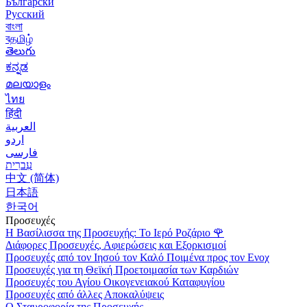
Български
Русский
বাংলা
বதமிழ்
తెలుగు
ಕನ್ನಡ
മലയാളം
ไทย
हिंदी
العربية
اردو
فارسی
עִברִית
中文 (简体)
日本語
한국어
Προσευχές
Η Βασίλισσα της Προσευχής: Το Ιερό Ροζάριο
🌹
Διάφορες Προσευχές, Αφιερώσεις και Εξορκισμοί
Προσευχές από τον Ιησού τον Καλό Ποιμένα προς τον Ενοχ
Προσευχές για τη Θεϊκή Προετοιμασία των Καρδιών
Προσευχές του Αγίου Οικογενειακού Καταφυγίου
Προσευχές από άλλες Αποκαλύψεις
Ο Σταυροφορία της Προσευχής