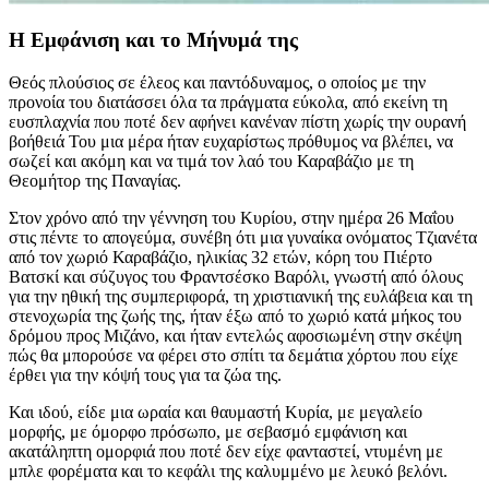
Η Εμφάνιση και το Μήνυμά της
Θεός πλούσιος σε έλεος και παντόδυναμος, ο οποίος με την
προνοία του διατάσσει όλα τα πράγματα εύκολα, από εκείνη τη
ευσπλαχνία που ποτέ δεν αφήνει κανέναν πίστη χωρίς την ουρανή
βοήθειά Του μια μέρα ήταν ευχαρίστως πρόθυμος να βλέπει, να
σωζεί και ακόμη και να τιμά τον λαό του Καραβάζιο με τη
Θεομήτορ της Παναγίας.
Στον χρόνο από την γέννηση του Κυρίου, στην ημέρα 26 Μαΐου
στις πέντε το απογεύμα, συνέβη ότι μια γυναίκα ονόματος Τζιανέτα
από τον χωριό Καραβάζιο, ηλικίας 32 ετών, κόρη του Πιέρτο
Βατσκί και σύζυγος του Φραντσέσκο Βαρόλι, γνωστή από όλους
για την ηθική της συμπεριφορά, τη χριστιανική της ευλάβεια και τη
στενοχωρία της ζωής της, ήταν έξω από το χωριό κατά μήκος του
δρόμου προς Μιζάνο, και ήταν εντελώς αφοσιωμένη στην σκέψη
πώς θα μπορούσε να φέρει στο σπίτι τα δεμάτια χόρτου που είχε
έρθει για την κόψή τους για τα ζώα της.
Και ιδού, είδε μια ωραία και θαυμαστή Κυρία, με μεγαλείο
μορφής, με όμορφο πρόσωπο, με σεβασμό εμφάνιση και
ακατάληπτη ομορφιά που ποτέ δεν είχε φανταστεί, ντυμένη με
μπλε φορέματα και το κεφάλι της καλυμμένο με λευκό βελόνι.