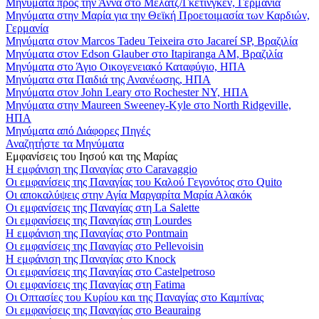
Μηνύματα προς την Άννα στο Μέλατζ/Γκέτινγκεν, Γερμανία
Μηνύματα στην Μαρία για την Θεϊκή Προετοιμασία των Καρδιών,
Γερμανία
Μηνύματα στον Marcos Tadeu Teixeira στο Jacareí SP, Βραζιλία
Μηνύματα στον Edson Glauber στο Itapiranga AM, Βραζιλία
Μηνύματα στο Άγιο Οικογενειακό Καταφύγιο, ΗΠΑ
Μηνύματα στα Παιδιά της Ανανέωσης, ΗΠΑ
Μηνύματα στον John Leary στο Rochester NY, ΗΠΑ
Μηνύματα στην Maureen Sweeney-Kyle στο North Ridgeville,
ΗΠΑ
Μηνύματα από Διάφορες Πηγές
Αναζητήστε τα Μηνύματα
Εμφανίσεις του Ιησού και της Μαρίας
Η εμφάνιση της Παναγίας στο Caravaggio
Οι εμφανίσεις της Παναγίας του Καλού Γεγονότος στο Quito
Οι αποκαλύψεις στην Αγία Μαργαρίτα Μαρία Αλακόκ
Οι εμφανίσεις της Παναγίας στη La Salette
Οι εμφανίσεις της Παναγίας στη Lourdes
Η εμφάνιση της Παναγίας στο Pontmain
Οι εμφανίσεις της Παναγίας στο Pellevoisin
Η εμφάνιση της Παναγίας στο Knock
Οι εμφανίσεις της Παναγίας στο Castelpetroso
Οι εμφανίσεις της Παναγίας στη Fatima
Οι Οπτασίες του Κυρίου και της Παναγίας στο Καμπίνας
Οι εμφανίσεις της Παναγίας στο Beauraing