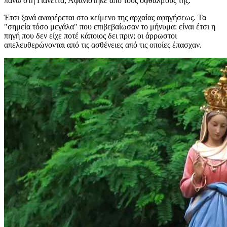
πάνω στη Γιανέττα, Αφανίστηκε από τους οφθαλμούς της.
Έτσι ξανά αναφέρεται στο κείμενο της αρχαίας αφηγήσεως. Τα
"σημεία τόσο μεγάλα" που επιβεβαίωσαν το μήνυμα: είναι έτσι η
πηγή που δεν είχε ποτέ κάποιος δει πριν; οι άρρωστοι
απελευθερώνονται από τις ασθένειες από τις οποίες έπασχαν.