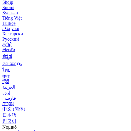
Shqip
Suomi
Svenska
Tiếng Việt
Türkçe
ελληνικά
Български
Русский
தமிழ்
తెలుగు
ಕನ್ನಡ
മലയാളം
ไทย
বাংলা
हिंदी
العربية
اردو
فارسی
עִברִית
中文 (简体)
日本語
한국어
Νομικό