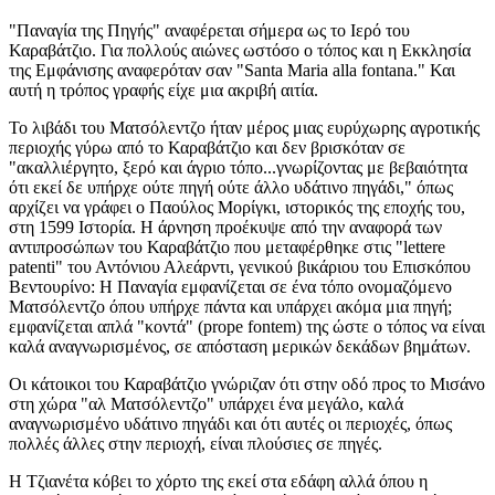
"Παναγία της Πηγής" αναφέρεται σήμερα ως το Ιερό του
Καραβάτζιο. Για πολλούς αιώνες ωστόσο ο τόπος και η Εκκλησία
της Εμφάνισης αναφερόταν σαν "Santa Maria alla fontana." Και
αυτή η τρόπος γραφής είχε μια ακριβή αιτία.
Το λιβάδι του Ματσόλεντζο ήταν μέρος μιας ευρύχωρης αγροτικής
περιοχής γύρω από το Καραβάτζιο και δεν βρισκόταν σε
"ακαλλιέργητο, ξερό και άγριο τόπο...γνωρίζοντας με βεβαιότητα
ότι εκεί δε υπήρχε ούτε πηγή ούτε άλλο υδάτινο πηγάδι," όπως
αρχίζει να γράφει ο Παούλος Μορίγκι, ιστορικός της εποχής του,
στη 1599 Ιστορία. Η άρνηση προέκυψε από την αναφορά των
αντιπροσώπων του Καραβάτζιο που μεταφέρθηκε στις "lettere
patenti" του Αντόνιου Αλεάρντι, γενικού βικάριου του Επισκόπου
Βεντουρίνο: Η Παναγία εμφανίζεται σε ένα τόπο ονομαζόμενο
Ματσόλεντζο όπου υπήρχε πάντα και υπάρχει ακόμα μια πηγή;
εμφανίζεται απλά "κοντά" (prope fontem) της ώστε ο τόπος να είναι
καλά αναγνωρισμένος, σε απόσταση μερικών δεκάδων βημάτων.
Οι κάτοικοι του Καραβάτζιο γνώριζαν ότι στην οδό προς το Μισάνο
στη χώρα "αλ Ματσόλεντζο" υπάρχει ένα μεγάλο, καλά
αναγνωρισμένο υδάτινο πηγάδι και ότι αυτές οι περιοχές, όπως
πολλές άλλες στην περιοχή, είναι πλούσιες σε πηγές.
Η Τζιανέτα κόβει το χόρτο της εκεί στα εδάφη αλλά όπου η