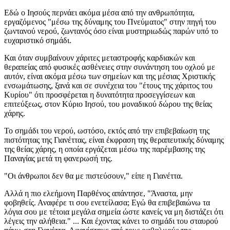
Εδώ ο Ιησούς περνάει ακόμα μέσα από την ανθρωπότητα,
εργαζόμενος "μέσω της δύναμης του Πνεύματος" στην πηγή του
ζωντανού νερού, ζωντανός όσο είναι μυστηριωδώς παρών υπό το
ευχαριστικό σημάδι.
Και όταν συμβαίνουν χάριτες μεταστροφής καρδιακών και
θεραπείας από φυσικές ασθένειες στην συνάντηση του οχλού με
αυτόν, είναι ακόμα μέσω των σημείων και της μέσιας Χριστικής
ενσωμάτωσης, ξανά και σε συνέχεια του "έτους της χάριτος του
Κυρίου" ότι προσφέρεται η δυνατότητα προσεγγίσεων και
επιτεύξεως, στον Κύριο Ιησού, του μοναδικού δώρου της θείας
χάρης.
Το σημάδι του νερού, ωστόσο, εκτός από την επιβεβαίωση της
πιστότητας της Γιανέττας, είναι έκφραση της θεραπευτικής δύναμης
της θείας χάρης, η οποία εργάζεται μέσω της παρέμβασης της
Παναγίας μετά τη φανερωσή της.
"Οι άνθρωποι δεν θα με πιστεύσουν," είπε η Γιανέττα.
Αλλά η πιο ελεήμονη Παρθένος απάντησε, "Άναστα, μην
φοβηθείς. Αναφέρε τι σου ενετείλασα; Εγώ θα επιβεβαιώνω τα
λόγια σου με τέτοια μεγάλα σημεία ώστε κανείς να μη διστάζει ότι
λέγεις την αλήθεια." ... Και έχοντας κάνει το σημάδι του σταυρού