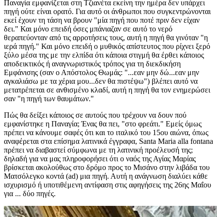
Παναγία εμφανίζεται στη Τζιανέτα εκείνη την ημέρα δεν υπάρχει
πηγή ούτε είναι ορατό. Για αυτό οι άνθρωποι που συγκεντρώνονται
εκεί έχουν τη τάση να βρουν "μία πηγή που ποτέ πριν δεν είχαν
δει." Και μόνο επειδή όσες μπάνιαζαν σε αυτό το νερό
θεραπεύονταν από τις αρροτήσεις τους, αυτή η πηγή θα γινόταν "η
ιερά πηγή." Και μόνο επειδή ο μυθικός απίστευτος που ρίχνει ξερό
ξύλο μέσα της με την ελπίδα ότι κάποια στιγμή θα έρθει κάποιος
αποδεικτικός ή αναγνωριστικός τρόπος για τη διεκδικήση
Εμφάνισης (σαν ο Απόστολος Θωμάς: "...εαν μην δώ...εαν μην
αγκαλιάσω με τα χέρια μου...δεν θα πιστέψω") βλέπει αυτό να
μετατρέπεται σε ανθισμένο κλαδί, αυτή η πηγή θα τον ενημερώσει
σαν "η πηγή των θαυμάτων."
Πώς θα δείξει κάποιος σε αυτούς που τρέχουν να δουν πού
εμφανίστηκε η Παναγία; Ένας θα πει, "στο φρεάτι." Εμείς όμως
πρέπει να κάνουμε σαφές ότι και το ιταλικό του 15ου αιώνα, όπως
αναφέρεται στα επίσημα λατινικά έγγραφα, Santa Maria alla fontana
πρέπει να διαβαστεί σύμφωνα με τη λατινική προέλευσή της;
δηλαδή για να μας πληροφορήσει ότι ο ναός της Αγίας Μαρίας
βρίσκεται ακολούθως στο δρόμο προς το Μισάνο στην λιβάδα του
Ματσόλεγκο κοντά (ad) μια πηγή. Αυτή η ανάγνωση διαλύει κάθε
ισχυρισμό ή υποτιθέμενη αντίφαση στις αφηγήσεις της 26ης Μαΐου
για ... δύο πηγές.