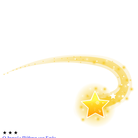
★
★
★