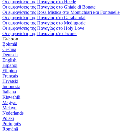
Οι εμφανίσεις της Παναγίας στο Heede
Οι εμφανίσεις της Παναγίας στο Ghiaie di Bonate
Οι εμφανίσεις της Rosa Mistica στα Montichiari και Fontanelle
Οι εμφανίσεις της Παναγίας στο Garabandal
Οι εμφανίσεις της Παναγίας στο Medjugorje
Οι εμφανίσεις της Παναγίας στο Holy Love
Οι εμφανίσεις της Παναγίας στο Jacarei
Γλώσσα
Bokmål
Čeština
Deutsch
English
Español
Filipino
Français
Hrvatski
Indonesia
Italiana
Kiswahili
Magyar
Melayu
Nederlands
Polski
Português
Română