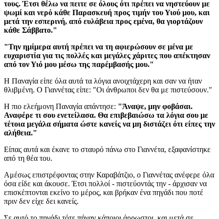
τους.
Έτσι θέλω να πειτε σε όλους ότι πρέπει να νηστεύουν με
ψωμί και νερό κάθε Παρασκευή προς τιμήν του Υιού μου, και
μετά την εσπερινή, από ευλάβεια προς εμένα, θα γιορτάζουν
κάθε Σάββατο."
"Την ημίμερα αυτή πρέπει να τη αφιερώσουν σε μένα με
ευχαριστία για τις πολλές και μεγάλες χάριτες που απέκτησαν
από τον Υιό μου μέσω της παρέμβασής μου."
Η Παναγία είπε όλα αυτά τα λόγια ανοιχτάχερη και σαν να ήταν
θλιβμένη. Ο Γιαννέτας είπε: "Οι άνθρωποι δεν θα με πιστεύσουν."
Η πιο ελεήμονη Παναγία απάντησε:
"Άναψε, μην φοβάσαι.
Αναφέρε τι σου ενετείλασα. Θα επιβεβαιώσω τα λόγια σου με
τέτοια μεγάλα σήματα ώστε κανείς να μη διστάζει ότι είπες την
αλήθεια."
Είπας αυτά και έκανε το σταυρό πάνω στο Γιαννέτα, εξαφανίστηκε
από τη θέα του.
Αμέσως επιστρέφοντας στην Καραβάτζιο, ο Γιαννέτας ανέφερε όλα
όσα είδε και άκουσε. Έτσι πολλοί - πιστεύοντάς την - άρχισαν να
επισκέπτονται εκείνο το μέρος, και βρήκαν ένα πηγάδι που ποτέ
πριν δεν είχε δει κανείς.
Σε αυτό το πηγάδι τότε πήγαν κάποιοι άρρωστοι, και μετά σε