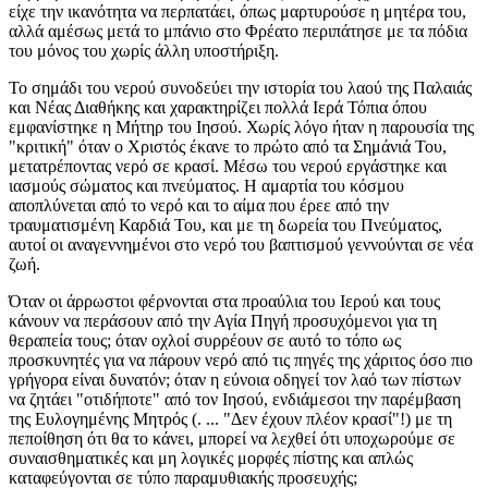
είχε την ικανότητα να περπατάει, όπως μαρτυρούσε η μητέρα του,
αλλά αμέσως μετά το μπάνιο στο Φρέατο περιπάτησε με τα πόδια
του μόνος του χωρίς άλλη υποστήριξη.
Το σημάδι του νερού συνοδεύει την ιστορία του λαού της Παλαιάς
και Νέας Διαθήκης και χαρακτηρίζει πολλά Ιερά Τόπια όπου
εμφανίστηκε η Μήτηρ του Ιησού. Χωρίς λόγο ήταν η παρουσία της
"κριτική" όταν ο Χριστός έκανε το πρώτο από τα Σημάνιά Του,
μετατρέποντας νερό σε κρασί. Μέσω του νερού εργάστηκε και
ιασμούς σώματος και πνεύματος. Η αμαρτία του κόσμου
αποπλύνεται από το νερό και το αίμα που έρεε από την
τραυματισμένη Καρδιά Του, και με τη δωρεία του Πνεύματος,
αυτοί οι αναγεννημένοι στο νερό του βαπτισμού γεννούνται σε νέα
ζωή.
Όταν οι άρρωστοι φέρνονται στα προαύλια του Ιερού και τους
κάνουν να περάσουν από την Αγία Πηγή προσυχόμενοι για τη
θεραπεία τους; όταν οχλοί συρρέουν σε αυτό το τόπο ως
προσκυνητές για να πάρουν νερό από τις πηγές της χάριτος όσο πιο
γρήγορα είναι δυνατόν; όταν η εύνοια οδηγεί τον λαό των πίστων
να ζητάει "οτιδήποτε" από τον Ιησού, ενδιάμεσοι την παρέμβαση
της Ευλογημένης Μητρός (. ... "Δεν έχουν πλέον κρασί"!) με τη
πεποίθηση ότι θα το κάνει, μπορεί να λεχθεί ότι υποχωρούμε σε
συναισθηματικές και μη λογικές μορφές πίστης και απλώς
καταφεύγονται σε τύπο παραμυθιακής προσευχής;