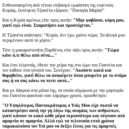
Ενθουσιασμένη από τέτοιο σεβασμό εμφάνιση της ευγενούς
Κυρίας, έκπληκτη Τζιανέτα εξόρισε: "Παναγία Μαρία!"
Και η Κυρία αμέσως είπε προς αυτήν:
"Μην φοβάσαι, κόρη μου,
γιατί εγώ είναι. Σταματήσει και προσεύχεται."
Η Τζιανέτα απάντησε: "Κυρία, δεν έχω χρόνο τώρα. Τα άλογά μου
περιμένουν αυτό το χόρτο."
Τότε η μακαριστοτάτη Παρθένος είπε πάλι προς αυτήν:
"Τώρα
κάνε ό,τι θέλω από σένα...."
Και έτσι λέγοντάς, έθεσε την χείρα της στο ώμο του Γιαννέτα και
τον κάθισε στα γόνατά του. Συνέχισε:
"Ακούστε καλά και
θυμηθείτε, γιατί θέλω να αναφέρετε όπου μπορείτε με το στόμα
σας ή να σας κάνω να πειτε αυτό..."
Και με δάκρυα στα μάτια της, τα οποία σύμφωνα με την μαρτυρία
του Γιαννέτα φαινόταν σαν λάμψιμο χρυσό, προσθέτησε:
"Ο Υψηλότερος Παντοκράτορας ο Υιός Μου είχε σκοπό να
καταστρέψει αυτή την γη λόγω της ανομίας των ανθρώπων,
γιατί κάνουν το κακό κάθε μέρα περισσότερο και πέφτουν από
αμαρτία σε αμαρτία. Αλλά εγώ τα τελευταία επτά χρόνια
παρακαλούσα τον Υιό μου να δείξει έλεος για τις αμαρτιές