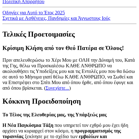
Πολιτική Απορρήτου
Οδηγίες για Αυτό το Έτος 2025
Σχετικά με Ασθένειες, Πανδημίες και Άγνωστους Ιούς
Τελικές Προετοιμασίες
Κρίσιμη Κλήση από τον Θεό Πατέρα σε Όλους!
Πριν απελευθερώσω το Χέρι Μου με ΟΛΗ την Δύναμή του, Κατά
της Γης, θέλω να Προσκαλέσω ΚΑΘΕ ΑΝΘΡΩΠΟ να
ακολουθήσει τις Υποδείξεις μου και τις Εντολές μου που θα δώσω
σε αυτό το Μήνυμα γιατί θέλω ΚΑΘΕ ΑΝΘΡΩΠΟ, να Σωθεί και
να Επιστρέψει στο Σπίτι Μου από όπου ήρθε, από όπου έφυγε και
από όπου βρίσκεται.
(
Συνεχίστε...
)
Κόκκινη Προειδοποίηση
Το Τέλος της Ελευθερίας μας, της Υπάρξεώς μας
Η Νέα Παγκόσμια Τάξη
που υπηρετεί τον εχθρό μου έχει ήδη
αρχίσει να κυριαρχεί στον κόσμο, η
προγραμματισμός της
τυραννίας
ξεκίνησε με το σχέδιο των
εμβολίων και