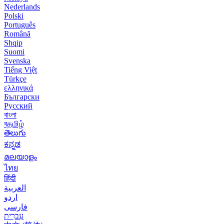
Nederlands
Polski
Português
Română
Shqip
Suomi
Svenska
Tiếng Việt
Türkçe
ελληνικά
Български
Русский
বাংলা
বதமிழ்
తెలుగు
ಕನ್ನಡ
മലയാളം
ไทย
हिंदी
العربية
اردو
فارسی
עִברִית