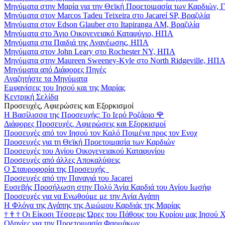
Μηνύματα στην Μαρία για την Θεϊκή Προετοιμασία των Καρδιών, 
Μηνύματα στον Marcos Tadeu Teixeira στο Jacareí SP, Βραζιλία
Μηνύματα στον Edson Glauber στο Itapiranga AM, Βραζιλία
Μηνύματα στο Άγιο Οικογενειακό Καταφύγιο, ΗΠΑ
Μηνύματα στα Παιδιά της Ανανέωσης, ΗΠΑ
Μηνύματα στον John Leary στο Rochester NY, ΗΠΑ
Μηνύματα στην Maureen Sweeney-Kyle στο North Ridgeville, ΗΠ
Μηνύματα από Διάφορες Πηγές
Αναζητήστε τα Μηνύματα
Εμφανίσεις του Ιησού και της Μαρίας
Κεντρική Σελίδα
Προσευχές, Αφιερώσεις και Εξορκισμοί
Η Βασίλισσα της Προσευχής: Το Ιερό Ροζάριο
🌹
Διάφορες Προσευχές, Αφιερώσεις και Εξορκισμοί
Προσευχές από τον Ιησού τον Καλό Ποιμένα προς τον Ενοχ
Προσευχές για τη Θεϊκή Προετοιμασία των Καρδιών
Προσευχές του Αγίου Οικογενειακού Καταφυγίου
Προσευχές από άλλες Αποκαλύψεις
Ο Σταυροφορία της Προσευχής
Προσευχές από την Παναγιά του Jacarei
Ευσεβής Προσήλωση στην Πολύ Άγία Καρδιά του Αγίου Ιωσήφ
Προσευχές για να Ενωθούμε με την Αγία Αγάπη
Η Φλόγα της Αγάπης της Αμώμου Καρδιάς της Μαρίας
†
†
†
Οι Είκοσι Τέσσερις Ώρες του Πάθους του Κυρίου μας Ιησού 
Οδηγίες για την Προετοιμασία Φαρμάκων