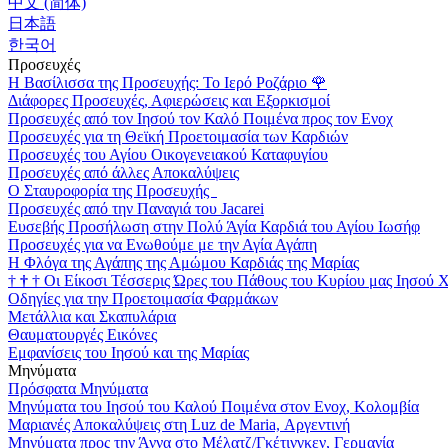
中文 (简体)
日本語
한국어
Προσευχές
Η Βασίλισσα της Προσευχής: Το Ιερό Ροζάριο
🌹
Διάφορες Προσευχές, Αφιερώσεις και Εξορκισμοί
Προσευχές από τον Ιησού τον Καλό Ποιμένα προς τον Ενοχ
Προσευχές για τη Θεϊκή Προετοιμασία των Καρδιών
Προσευχές του Αγίου Οικογενειακού Καταφυγίου
Προσευχές από άλλες Αποκαλύψεις
Ο Σταυροφορία της Προσευχής
Προσευχές από την Παναγιά του Jacarei
Ευσεβής Προσήλωση στην Πολύ Άγία Καρδιά του Αγίου Ιωσήφ
Προσευχές για να Ενωθούμε με την Αγία Αγάπη
Η Φλόγα της Αγάπης της Αμώμου Καρδιάς της Μαρίας
†
†
†
Οι Είκοσι Τέσσερις Ώρες του Πάθους του Κυρίου μας Ιησού 
Οδηγίες για την Προετοιμασία Φαρμάκων
Μετάλλια και Σκαπυλάρια
Θαυματουργές Εικόνες
Εμφανίσεις του Ιησού και της Μαρίας
Μηνύματα
Πρόσφατα Μηνύματα
Μηνύματα του Ιησού του Καλού Ποιμένα στον Ενοχ, Κολομβία
Μαριανές Αποκαλύψεις στη Luz de Maria, Αργεντινή
Μηνύματα προς την Άννα στο Μέλατζ/Γκέτινγκεν, Γερμανία