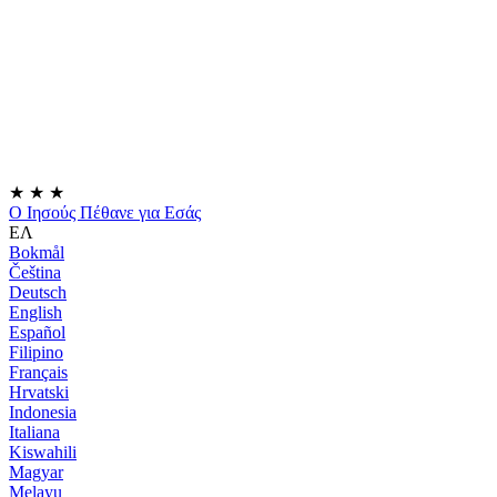
★
★
★
Ο Ιησούς Πέθανε για Εσάς
ΕΛ
Bokmål
Čeština
Deutsch
English
Español
Filipino
Français
Hrvatski
Indonesia
Italiana
Kiswahili
Magyar
Melayu