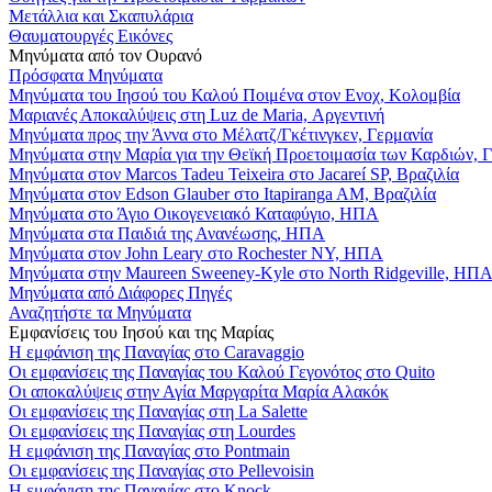
Μετάλλια και Σκαπυλάρια
Θαυματουργές Εικόνες
Μηνύματα από τον Ουρανό
Πρόσφατα Μηνύματα
Μηνύματα του Ιησού του Καλού Ποιμένα στον Ενοχ, Κολομβία
Μαριανές Αποκαλύψεις στη Luz de Maria, Αργεντινή
Μηνύματα προς την Άννα στο Μέλατζ/Γκέτινγκεν, Γερμανία
Μηνύματα στην Μαρία για την Θεϊκή Προετοιμασία των Καρδιών, 
Μηνύματα στον Marcos Tadeu Teixeira στο Jacareí SP, Βραζιλία
Μηνύματα στον Edson Glauber στο Itapiranga AM, Βραζιλία
Μηνύματα στο Άγιο Οικογενειακό Καταφύγιο, ΗΠΑ
Μηνύματα στα Παιδιά της Ανανέωσης, ΗΠΑ
Μηνύματα στον John Leary στο Rochester NY, ΗΠΑ
Μηνύματα στην Maureen Sweeney-Kyle στο North Ridgeville, ΗΠ
Μηνύματα από Διάφορες Πηγές
Αναζητήστε τα Μηνύματα
Εμφανίσεις του Ιησού και της Μαρίας
Η εμφάνιση της Παναγίας στο Caravaggio
Οι εμφανίσεις της Παναγίας του Καλού Γεγονότος στο Quito
Οι αποκαλύψεις στην Αγία Μαργαρίτα Μαρία Αλακόκ
Οι εμφανίσεις της Παναγίας στη La Salette
Οι εμφανίσεις της Παναγίας στη Lourdes
Η εμφάνιση της Παναγίας στο Pontmain
Οι εμφανίσεις της Παναγίας στο Pellevoisin
Η εμφάνιση της Παναγίας στο Knock