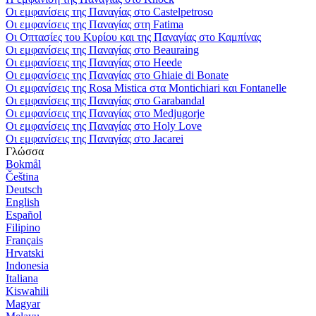
Οι εμφανίσεις της Παναγίας στο Castelpetroso
Οι εμφανίσεις της Παναγίας στη Fatima
Οι Οπτασίες του Κυρίου και της Παναγίας στο Καμπίνας
Οι εμφανίσεις της Παναγίας στο Beauraing
Οι εμφανίσεις της Παναγίας στο Heede
Οι εμφανίσεις της Παναγίας στο Ghiaie di Bonate
Οι εμφανίσεις της Rosa Mistica στα Montichiari και Fontanelle
Οι εμφανίσεις της Παναγίας στο Garabandal
Οι εμφανίσεις της Παναγίας στο Medjugorje
Οι εμφανίσεις της Παναγίας στο Holy Love
Οι εμφανίσεις της Παναγίας στο Jacarei
Γλώσσα
Bokmål
Čeština
Deutsch
English
Español
Filipino
Français
Hrvatski
Indonesia
Italiana
Kiswahili
Magyar