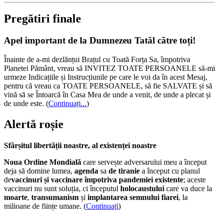
Pregătiri finale
Apel important de la Dumnezeu Tatăl către toți!
Înainte de a-mi dezlănțui Brațul cu Toată Forța Sa, împotriva
Planetei Pământ, vreau să INVITEZ TOATE PERSOANELE să-mi
urmeze Indicațiile și Instrucțiunile pe care le voi da în acest Mesaj,
pentru că vreau ca TOATE PERSOANELE, să fie SALVATE și să
vină să se Întoarcă în Casa Mea de unde a venit, de unde a plecat și
de unde este.
(
Continuați...
)
Alertă roșie
Sfârșitul libertății noastre, al existenței noastre
Noua Ordine Mondială
care servește adversarului meu a început
deja să domine lumea,
agenda
sa
de tiranie
a început cu planul
de
vaccinuri și vaccinare împotriva pandemiei existente
; aceste
vaccinuri nu sunt soluția, ci începutul
holocaustului
care va duce la
moarte
,
transumanism
și
implantarea semnului fiarei
, la
milioane de ființe umane. (
Continuați
)