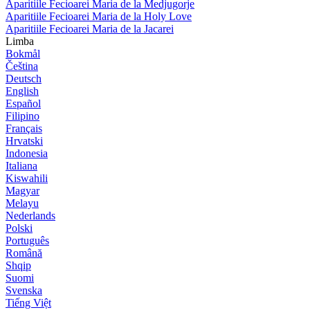
Aparitiile Fecioarei Maria de la Medjugorje
Aparitiile Fecioarei Maria de la Holy Love
Aparitiile Fecioarei Maria de la Jacarei
Limba
Bokmål
Čeština
Deutsch
English
Español
Filipino
Français
Hrvatski
Indonesia
Italiana
Kiswahili
Magyar
Melayu
Nederlands
Polski
Português
Română
Shqip
Suomi
Svenska
Tiếng Việt