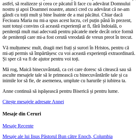
astfel, să realizeze și ceea ce păcatul îi face cu adevărat Domnului
nostru și apoi Doamnei noastre, atunci cred cu adevărat că ne-am
gândi cu toții mult și bine înainte de a mai păcătui. Chiar dacă
Fecioara Maria nu mi-a spus acest lucru, cel puțin până în prezent,
sunt totuși convins că această experiență ar fi, fără îndoială, o
penitență mult mai adecvată pentru păcatele mele decât orice formă
de penitență care mi-a fost cerută vreodată de vreun preot în trecut.
Vă mulțumesc mult, dragii mei frați și surori în Hristos, pentru că
mi-ați permis să împărtășesc cu voi această experiență extraordinară.
Și sper că va fi de ajutor pentru voi toți.
Mă rog, Maică binecuvântată, ca cei care doresc să citească sau să
asculte mesajele tale să le primească cu binecuvântările tale și ca
inimile lor să fie, de asemenea, umplute cu harurile și iubirea ta.
Anne continuă să ispășească pentru Biserică și pentru lume.
Citește mesajele adresate Annei
Mesaje din Ceruri
Mesaje Recente
Mesaje ale lui Iisus Păstorul Bun către Enoch, Columbia