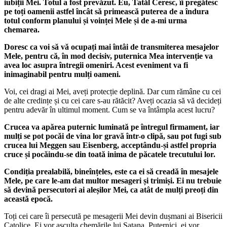
iubiții Mei. Totul a fost prevăzut. Eu, Tatăl Ceresc, îi pregătesc
pe toți oamenii astfel încât să primească puterea de a îndura
totul conform planului și voinței Mele și de a-mi urma
chemarea.
Doresc ca voi să vă ocupați mai întâi de transmiterea mesajelor
Mele, pentru că, în mod decisiv, puternica Mea intervenție va
avea loc asupra întregii omeniri. Acest eveniment va fi
inimaginabil pentru mulți oameni.
Voi, cei dragi ai Mei, aveți protecție deplină. Dar cum rămâne cu cei
de alte credințe și cu cei care s-au rătăcit? Aveți ocazia să vă decideți
pentru adevăr în ultimul moment. Cum se va întâmpla acest lucru?
Crucea va apărea puternic luminată pe întregul firmament, iar
mulți se pot pocăi de vina lor gravă într-o clipă, sau pot fugi sub
crucea lui Meggen sau Eisenberg, acceptându-și astfel propria
cruce și pocăindu-se din toată inima de păcatele trecutului lor.
Condiția prealabilă, bineînțeles, este ca ei să creadă în mesajele
Mele, pe care le-am dat multor mesageri și trimiși. Ei nu trebuie
să devină persecutori ai aleșilor Mei, ca atât de mulți preoți din
această epocă.
Toți cei care îi persecută pe mesagerii Mei devin dușmani ai Bisericii
Catolice. Ei vor asculta chemările lui Satana. Puternici, ei vor