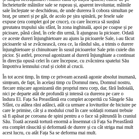
încheieturile mâinilor sale se rupeau și, aparent involuntar, mâinile
sale încleștate se deschideau, de unde durerea îi cobora simultan pe
braț, pe umeri și pe gât, de acolo pe șira spinării, pe fesele sale
expuse (era complet gol pe cruce), cu care încerca să susțină
greutatea trupului său sfânt, în zona inghinală, apoi pe coapse și pe
picioare, până când, în cele din urmă, îi ajungeau la picioare. Odată
ce aceste dureri înjunghietoare au ajuns la picioarele Sale, i-au făcut
picioarele să se zvâcnească, ceea ce, la rândul său, a trimis o durere
înjunghietoare și chinuitoare în susul picioarelor Sale prin cuiele din
picior. Și astfel, procesul agonizant al durerii înjunghiate a continuat
în direcția opusă celei în care începuse, cu zvâcnirea spatelui Său
împotriva lemnului crud și ciobit al crucii.
În tot acest timp, în timp ce priveam această agonie absolut inumană,
simțeam, de fapt, în același timp cu Domnul meu, Domnul nostru,
fiecare mișcare agonizantă din propriul meu corp, dar, fără îndoială,
nici pe departe atât de profundă și intensă ca durerea pe care o
îndura El. Fața Sa Preasfântă era complet acoperită cu Sângele Său
Sfânt, cu atâtea răni adânci, atât ca urmare a loviturilor de biciuire pe
care le primise, cât și a modului crud în care soldații romani trebuie
să fi apăsat pe coroana de spini pentru a o face să pătrundă în craniul
Său. Toată această tortură enormă a însemnat că Fața Sa Preasfântă
era complet răsucită și deformată de durere și cu cât striga mai mult
acest lucru, cu atât Fața Sa se deforma mai mult.