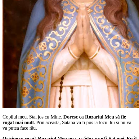
Copilul meu. Stai jos cu Mine.
Doresc ca Rozariul Meu să fie
rugat mai mult
. Prin aceasta, Satana va fi pus la locul lui și nu vă
va putea face rău.
Oricine se roagă Rozariul Meu nu va cădea pradă Satanei. Eu îl