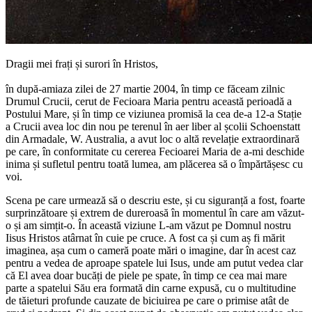
Dragii mei frați și surori în Hristos,
în după-amiaza zilei de 27 martie 2004, în timp ce făceam zilnic
Drumul Crucii, cerut de Fecioara Maria pentru această perioadă a
Postului Mare, și în timp ce viziunea promisă la cea de-a 12-a Stație
a Crucii avea loc din nou pe terenul în aer liber al școlii Schoenstatt
din Armadale, W. Australia, a avut loc o altă revelație extraordinară
pe care, în conformitate cu cererea Fecioarei Maria de a-mi deschide
inima și sufletul pentru toată lumea, am plăcerea să o împărtășesc cu
voi.
Scena pe care urmează să o descriu este, și cu siguranță a fost, foarte
surprinzătoare și extrem de dureroasă în momentul în care am văzut-
o și am simțit-o. În această viziune L-am văzut pe Domnul nostru
Iisus Hristos atârnat în cuie pe cruce. A fost ca și cum aș fi mărit
imaginea, așa cum o cameră poate mări o imagine, dar în acest caz
pentru a vedea de aproape spatele lui Isus, unde am putut vedea clar
că El avea doar bucăți de piele pe spate, în timp ce cea mai mare
parte a spatelui Său era formată din carne expusă, cu o multitudine
de tăieturi profunde cauzate de biciuirea pe care o primise atât de