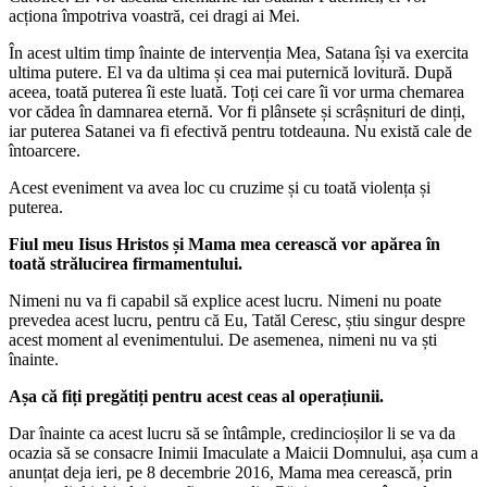
acționa împotriva voastră, cei dragi ai Mei.
În acest ultim timp înainte de intervenția Mea, Satana își va exercita
ultima putere. El va da ultima și cea mai puternică lovitură. După
aceea, toată puterea îi este luată. Toți cei care îi vor urma chemarea
vor cădea în damnarea eternă. Vor fi plânsete și scrâșnituri de dinți,
iar puterea Satanei va fi efectivă pentru totdeauna. Nu există cale de
întoarcere.
Acest eveniment va avea loc cu cruzime și cu toată violența și
puterea.
Fiul meu Iisus Hristos și Mama mea cerească vor apărea în
toată strălucirea firmamentului.
Nimeni nu va fi capabil să explice acest lucru. Nimeni nu poate
prevedea acest lucru, pentru că Eu, Tatăl Ceresc, știu singur despre
acest moment al evenimentului. De asemenea, nimeni nu va ști
înainte.
Așa că fiți pregătiți pentru acest ceas al operațiunii.
Dar înainte ca acest lucru să se întâmple, credincioșilor li se va da
ocazia să se consacre Inimii Imaculate a Maicii Domnului, așa cum a
anunțat deja ieri, pe 8 decembrie 2016, Mama mea cerească, prin