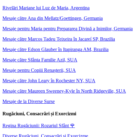
Rivelări Mariane lui Luz de Maria, Argentina
Mesaje către Ana din Mellatz/Goettingen, Germania
Mesaje pentru Maria pentru Prepararea Divină a Inimilor, Germania
Mesaje către Marcos Tadeu Teixeira în Jacareí SP, Brazilia
Mesaje către Edson Glauber în Itapiranga AM, Brazilia
Mesaje către Sfânta Familie Azil, SUA
Mesaje pentru Copiii Renașterii, SUA
Mesaje către John Leary în Rochester NY, SUA
Mesaje către Maureen Sweeney-Kyle în North Ridgeville, SUA
Mesaje de la Diverse Surse
Rugăciuni, Consacrări și Exorcizmi
Regina Rugăciunii: Rozariul Sfânt
🌹
Diverse Rugăciuni, Consacrări și Exorcizme