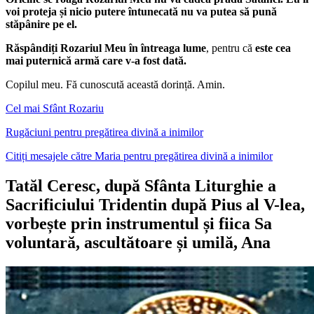
voi proteja și nicio putere întunecată nu va putea să pună
stăpânire pe el.
Răspândiți Rozariul Meu în întreaga lume
, pentru că
este cea
mai puternică armă care v-a fost dată.
Copilul meu. Fă cunoscută această dorință. Amin.
Cel mai Sfânt Rozariu
Rugăciuni pentru pregătirea divină a inimilor
Citiți mesajele către Maria pentru pregătirea divină a inimilor
Tatăl Ceresc, după Sfânta Liturghie a
Sacrificiului Tridentin după Pius al V-lea,
vorbește prin instrumentul și fiica Sa
voluntară, ascultătoare și umilă, Ana