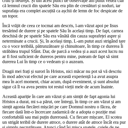
crud și nedrept. Și din acest punct de observație am putut vedea clar
că lemnul crucii din spatele Său era plin de crestături și noduri, iar
suprafața era complet ascuțită ca așchii de lemn de foc despicate de
un topor.
Încă vrăjit de ceea ce tocmai am descris, l-am văzut apoi pe Iisus
tresărind de durere și pe spatele Său în același timp. De fapt, carnea
deschisă de pe spatele Său era vânătă din cauza suprafeței aspre și
neterminate a crucii. Și, în același timp, L-am putut auzi strigând tare
cu o voce teribilă, pătrunzătoare și chinuitoare, în timp ce durerea Îi
străbătea trupul Sfânt. Dar, de parcă a vedea și a auzi acest lucru nu
ar fi fost suficient de dureros pentru mine, puteam de fapt să simt
durerea Lui în timp ce o vedeam și o auzeam.
Dragii mei frați și surori în Hristos, nici măcar nu pot să vă descriu
în mod adecvat efectul pe care această experiență l-a avut asupra
mea în acel moment, chiar acum, după eveniment, și sunt absolut
sigur că îl va avea pentru tot restul vieții mele de acum înainte.
Această apariție în care am văzut și am simțit de fapt agonia lui
Hristos a durat, mi s-a părut, ore întregi, în timp ce am văzut și am
simțit agonia fiecărei mișcări pe care Domnul nostru o făcea, de
fiecare dată într-o încercare zadarnică de a adopta o poziție mai
confortabilă sau mai puțin dureroasă. Cu fiecare mișcare, El scotea
un strigăt teribil de durere atroce, o durere atât de atroce încât era pur
și simplu necruțătoare. Atunci când își mișca spatele, cuiele de pe