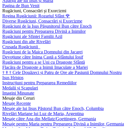
Apariții ale lui Iisus și Maria
Pagina de Bun Venit
Rugăciuni, Consacrări și Exorcizmi
Regina Rugăciunii: Rozariul Sfânt
🌹
Diverse Rugăciuni, Consacrări și Exorcizme
Rugăciuni de la Isus Pășunitorul Bun către Enoch
Rugăciuni pentru Prepararea Divină a Inimilor
Rugăciuni ale Sfintei Familii Azil
Rugăciuni din alte Rivelări
Crusada Rugăciunii
Rugăciuni de la Maica Domnului din Jacarei
Devoțiune către Inima Castă a Sfântului Iosif
Rugăciuni pentru a se Uni cu Dragoste Sfântă
Flacăra de Dragoste a Inimii Imaculate a Mariei
†
†
†
Cele Douăzeci și Patru de Ore ale Pasiunii Domnului Nostru
Isus Hristos
Instrucțiuni pentru Prepararea Remediilor
Medalii și Scapulari
Imagini Minunate
Mesaje din Ceruri
Mesaje Recente
Mesaje ale lui Iisus Păstorul Bun către Enoch, Columbia
Rivelări Mariane lui Luz de Maria, Argentina
Mesaje către Ana din Mellatz/Goettingen, Germania
Mesaje pentru Maria pentru Prepararea Divină a Inimilor, Germania