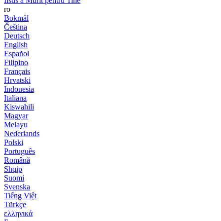
Iisus a Murit pentru Tine
ro
Bokmål
Čeština
Deutsch
English
Español
Filipino
Français
Hrvatski
Indonesia
Italiana
Kiswahili
Magyar
Melayu
Nederlands
Polski
Português
Română
Shqip
Suomi
Svenska
Tiếng Việt
Türkçe
ελληνικά