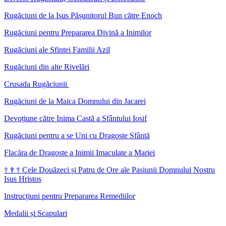
Rugăciuni de la Isus Pășunitorul Bun către Enoch
Rugăciuni pentru Prepararea Divină a Inimilor
Rugăciuni ale Sfintei Familii Azil
Rugăciuni din alte Rivelări
Crusada Rugăciunii
Rugăciuni de la Maica Domnului din Jacarei
Devoțiune către Inima Castă a Sfântului Iosif
Rugăciuni pentru a se Uni cu Dragoste Sfântă
Flacăra de Dragoste a Inimii Imaculate a Mariei
†
†
†
Cele Douăzeci și Patru de Ore ale Pasiunii Domnului Nostru
Isus Hristos
Instrucțiuni pentru Prepararea Remediilor
Medalii și Scapulari