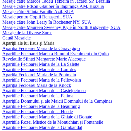
Mesaje către Marcos Tadeu Teixeira în Jacareí SP, Brazilia
Mesaje către Edson Glauber în Itapiranga AM, Brazilia
Mesaje către Sfânta Familie Azil, SUA
Mesaje pentru Copiii Renașterii, SUA
Mesaje către John Leary în Rochester NY, SUA
Mesaje către Maureen Sweeney-Kyle în North Ridgeville, SUA
Mesaje de la Diverse Surse
Caută Mesajele
Apariții ale lui Iisus și Maria
Apariția Fecioarei Maria de la Caravaggio
Aparițiile Fecioarei Maria a Bunului Eveniment din Quito
Revelatiile Sfintei Margarete Marie Alacoque
Aparitiile Fecioarei Maria de la La Salette
Aparitiile Fecioarei Maria de la Lourdes
Apariția Fecioarei Maria de la Pontmain
Aparitiile Fecioarei Maria de la Pellevoisin
Apariția Fecioarei Maria de la Knock
Aparitiile Fecioarei Maria de la Castelpetroso
Aparitiile Fecioarei Maria de la Fatima
Aparițiile Domnului și ale Maicii Domnului de la Campinas
Aparitiile Fecioarei Maria de la Beauraing
Aparițiile Fecioarei Maria de la Heede
Aparitiile Fecioarei Maria de la Ghiaie di Bonate
Aparitiile Rozei Mistice de la Montichiari și Fontanelle
Aparitiile Fecioarei Maria de la Garabandal