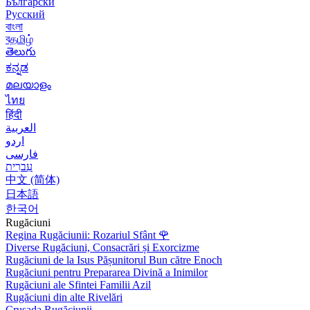
Български
Русский
বাংলা
বதமிழ்
తెలుగు
ಕನ್ನಡ
മലയാളം
ไทย
हिंदी
العربية
اردو
فارسی
עִברִית
中文 (简体)
日本語
한국어
Rugăciuni
Regina Rugăciunii: Rozariul Sfânt
🌹
Diverse Rugăciuni, Consacrări și Exorcizme
Rugăciuni de la Isus Pășunitorul Bun către Enoch
Rugăciuni pentru Prepararea Divină a Inimilor
Rugăciuni ale Sfintei Familii Azil
Rugăciuni din alte Rivelări
Crusada Rugăciunii