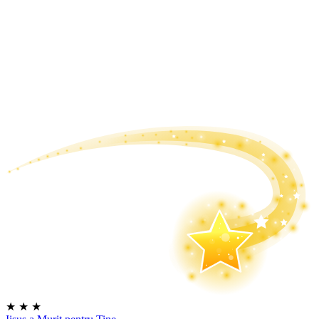
★
★
★