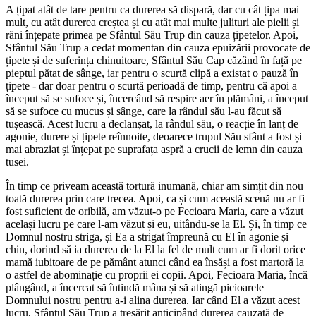
A țipat atât de tare pentru ca durerea să dispară, dar cu cât țipa mai
mult, cu atât durerea creștea și cu atât mai multe julituri ale pielii și
răni înțepate primea pe Sfântul Său Trup din cauza țipetelor. Apoi,
Sfântul Său Trup a cedat momentan din cauza epuizării provocate de
țipete și de suferința chinuitoare, Sfântul Său Cap căzând în față pe
pieptul pătat de sânge, iar pentru o scurtă clipă a existat o pauză în
țipete - dar doar pentru o scurtă perioadă de timp, pentru că apoi a
început să se sufoce și, încercând să respire aer în plămâni, a început
să se sufoce cu mucus și sânge, care la rândul său l-au făcut să
tușească. Acest lucru a declanșat, la rândul său, o reacție în lanț de
agonie, durere și țipete reînnoite, deoarece trupul Său sfânt a fost și
mai abraziat și înțepat pe suprafața aspră a crucii de lemn din cauza
tusei.
În timp ce priveam această tortură inumană, chiar am simțit din nou
toată durerea prin care trecea. Apoi, ca și cum această scenă nu ar fi
fost suficient de oribilă, am văzut-o pe Fecioara Maria, care a văzut
același lucru pe care l-am văzut și eu, uitându-se la El. Și, în timp ce
Domnul nostru striga, și Ea a strigat împreună cu El în agonie și
chin, dorind să ia durerea de la El la fel de mult cum ar fi dorit orice
mamă iubitoare de pe pământ atunci când ea însăși a fost martoră la
o astfel de abominație cu proprii ei copii. Apoi, Fecioara Maria, încă
plângând, a încercat să întindă mâna și să atingă picioarele
Domnului nostru pentru a-i alina durerea. Iar când El a văzut acest
lucru, Sfântul Său Trup a tresărit anticipând durerea cauzată de