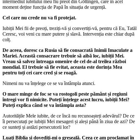
intermediul iubitului meu fiu preot din Göttingen, care în acel
moment deține funcția de Papă în situația de urgență.
Cel care nu crede nu va fi protejat.
Iubiții Mei fii de preoți, treziți-vă și convertiți-vă, pentru că Eu, Tatăl
Ceresc, voi veni cu mare putere și slavă. Intervenția este chiar după
colț.
De aceea, doresc ca Rusia să fie consacrată Inimii Imaculate a
Mariei. Această consacrare trebuie să aibă loc, iubiții Mei.
Vreau să salvez întreaga omenire de cel de-al treilea război
mondial. El trebuie să fie evitat, aceasta este dorința Mea
pentru toți cei care cred și se roagă.
Nimeni nu va înțelege ce se va întâmpla atunci.
O mare minge de foc se va rostogoli peste pământ și regiuni
întregi vor fi nimicite. Puteți înțelege acest lucru, iubiții Mei?
Puteți explica când se va întâmpla asta?
Autoritățile Mele iubite, de ce încă nu recunoașteți adevărul? De ce
îi persecutați pe iubiții Mei mesageri și aleși până în ziua de azi? De
ce sunteți și astăzi persecutorii lor?
Luați Biblia și dovediți-mi o greșeală. Ceea ce am proclamat în