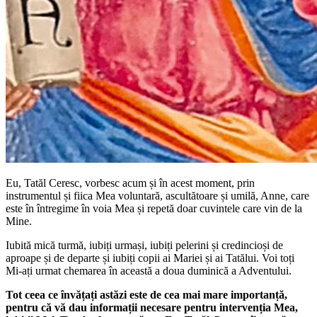
Eu, Tatăl Ceresc, vorbesc acum și în acest moment, prin
instrumentul și fiica Mea voluntară, ascultătoare și umilă, Anne, care
este în întregime în voia Mea și repetă doar cuvintele care vin de la
Mine.
Iubită mică turmă, iubiți urmași, iubiți pelerini și credincioși de
aproape și de departe și iubiți copii ai Mariei și ai Tatălui. Voi toți
Mi-ați urmat chemarea în această a doua duminică a Adventului.
Tot ceea ce învățați astăzi este de cea mai mare importanță,
pentru că vă dau informații necesare pentru intervenția Mea,