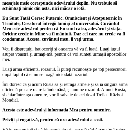
mesajele mele corespunde adevărului deplin. Nu trebuie să
schimbați nimic din asta, nici măcar o iotă.
Eu Sunt Tatăl Ceresc Puternic, Omniscient și Atotputernic în
Trinitate, Creatorul întregii lumi și al universului. Cuvântul
Meu este adevărul pentru că Eu sunt calea, adevărul și viața.
Oricine crede în Mine va fi mântuit. Dar cel care nu crede va fi
condamnat. Acesta, cuvântul meu, îl veți urma.
Veți fi disprețuiți, batjocoriți și onoarea vă va fi luată. Luați jugul
asupra voastră și urmați-mă, pentru că voi sunteți urmașii apostolilor
mei.
Luați arma eficientă, rozariul. Îi puteți recunoaște pe toți persecutorii
după faptul că ei nu se roagă niciodată rozariul.
Îmi doresc ca și acum Rusia să-și retragă armele și să ia singura armă
eficientă pe care o are la îndemână, și anume rozariul. Atunci Rusia,
și chiar întreaga omenire, vor fi salvate de cel de-al Treilea Război
Mondial.
Acesta este adevărul și informația Mea pentru omenire.
Priviți și rugați-vă, pentru că ora adevărului a sosit.
Vă iubesc pe toți și vă binecuvântez în această sărbătoare, în Treime