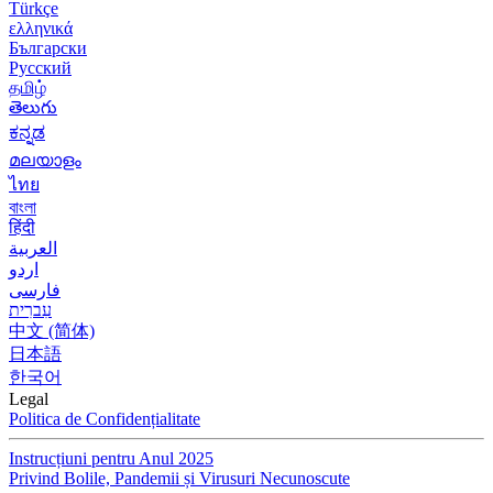
Türkçe
ελληνικά
Български
Русский
தமிழ்
తెలుగు
ಕನ್ನಡ
മലയാളം
ไทย
বাংলা
हिंदी
العربية
اردو
فارسی
עִברִית
中文 (简体)
日本語
한국어
Legal
Politica de Confidențialitate
Instrucțiuni pentru Anul 2025
Privind Bolile, Pandemii și Virusuri Necunoscute