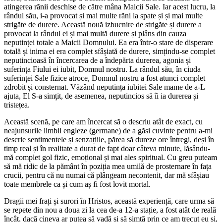
atingerea rănii deschise de către mâna Maicii Sale. Iar acest lucru, la
rândul său, i-a provocat și mai multe răni la spate și și mai multe
strigăte de durere. Această nouă izbucnire de strigăte și durere a
provocat la rândul ei și mai multă durere și plâns din cauza
neputinței totale a Maicii Domnului. Ea era într-o stare de disperare
totală și inima ei era complet sfâșiată de durere, simțindu-se complet
neputincioasă în încercarea de a îndepărta durerea, agonia și
suferința Fiului ei iubit, Domnul nostru. La rândul său, în ciuda
suferinței Sale fizice atroce, Domnul nostru a fost atunci complet
zdrobit și consternat. Văzând neputința iubitei Sale mame de a-L
ajuta, El S-a simțit, de asemenea, neputincios să îi ia durerea și
tristețea.
Această scenă, pe care am încercat să o descriu atât de exact, cu
neajunsurile limbii engleze (germane) de a găsi cuvinte pentru a-mi
descrie sentimentele și senzațiile, părea să dureze ore întregi, deși în
timp real și în realitate a durat de fapt doar câteva minute, lăsându-
mă complet gol fizic, emoțional și mai ales spiritual. Cu greu puteam
să mă ridic de la pământ în poziția mea umilă de prosternare în fața
crucii, pentru că nu numai că plângeam necontenit, dar mă sfâșiau
toate membrele ca și cum aș fi fost lovit mortal.
Dragii mei frați și surori în Hristos, această experiență, care urma să
se repete din nou a doua zi la cea de-a 12-a stație, a fost atât de reală
încât, dacă cineva ar putea să vadă și să simtă prin ce am trecut eu și,