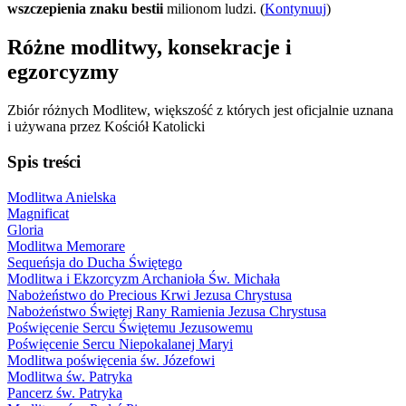
wszczepienia znaku bestii
milionom ludzi. (
Kontynuuj
)
Różne modlitwy, konsekracje i
egzorcyzmy
Zbiór różnych Modlitew, większość z których jest oficjalnie uznana
i używana przez Kościół Katolicki
Spis treści
Modlitwa Anielska
Magnificat
Gloria
Modlitwa Memorare
Sequeńsja do Ducha Świętego
Modlitwa i Ekzorcyzm Archanioła Św. Michała
Nabożeństwo do Precious Krwi Jezusa Chrystusa
Nabożeństwo Świętej Rany Ramienia Jezusa Chrystusa
Poświęcenie Sercu Świętemu Jezusowemu
Poświęcenie Sercu Niepokalanej Maryi
Modlitwa poświęcenia św. Józefowi
Modlitwa św. Patryka
Pancerz św. Patryka