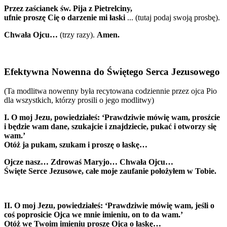
Przez zaścianek św. Pija z Pietrelciny,
ufnie proszę Cię o darzenie mi łaski
... (tutaj podaj swoją prosbę).
Chwała Ojcu…
(trzy razy).
Amen.
Efektywna Nowenna do Świętego Serca Jezusowego
(Ta modlitwa nowenny była recytowana codziennie przez ojca Pio
dla wszystkich, którzy prosili o jego modlitwy)
I. O moj Jezu, powiedziałeś: ‘Prawdziwie mówię wam, prosźcie
i będzie wam dane, szukajcie i znajdziecie, pukać i otworzy się
wam.’
Otóż ja pukam, szukam i proszę o łaskę…
Ojcze nasz… Zdrowaś Maryjo… Chwała Ojcu…
Święte Serce Jezusowe, całe moje zaufanie położyłem w Tobie.
II. O moj Jezu, powiedziałeś: ‘Prawdziwie mówię wam, jeśli o
coś poprosicie Ojca we mnie imieniu, on to da wam.’
Otóż we Twoim imieniu proszę Ojca o łaskę…