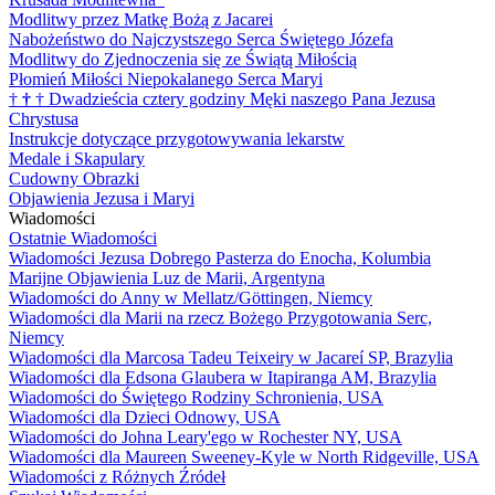
Modlitwy przez Matkę Bożą z Jacarei
Nabożeństwo do Najczystszego Serca Świętego Józefa
Modlitwy do Zjednoczenia się ze Świątą Miłością
Płomień Miłości Niepokalanego Serca Maryi
†
†
†
Dwadzieścia cztery godziny Męki naszego Pana Jezusa
Chrystusa
Instrukcje dotyczące przygotowywania lekarstw
Medale i Skapulary
Cudowny Obrazki
Objawienia Jezusa i Maryi
Wiadomości
Ostatnie Wiadomości
Wiadomości Jezusa Dobrego Pasterza do Enocha, Kolumbia
Marijne Objawienia Luz de Marii, Argentyna
Wiadomości do Anny w Mellatz/Göttingen, Niemcy
Wiadomości dla Marii na rzecz Bożego Przygotowania Serc,
Niemcy
Wiadomości dla Marcosa Tadeu Teixeiry w Jacareí SP, Brazylia
Wiadomości dla Edsona Glaubera w Itapiranga AM, Brazylia
Wiadomości do Świętego Rodziny Schronienia, USA
Wiadomości dla Dzieci Odnowy, USA
Wiadomości do Johna Leary'ego w Rochester NY, USA
Wiadomości dla Maureen Sweeney-Kyle w North Ridgeville, USA
Wiadomości z Różnych Źródeł