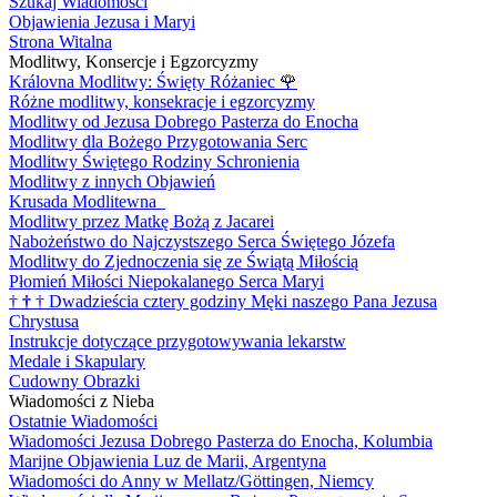
Szukaj Wiadomości
Objawienia Jezusa i Maryi
Strona Witalna
Modlitwy, Konsercje i Egzorcyzmy
Královna Modlitwy: Święty Różaniec
🌹
Różne modlitwy, konsekracje i egzorcyzmy
Modlitwy od Jezusa Dobrego Pasterza do Enocha
Modlitwy dla Bożego Przygotowania Serc
Modlitwy Świętego Rodziny Schronienia
Modlitwy z innych Objawień
Krusada Modlitewna
Modlitwy przez Matkę Bożą z Jacarei
Nabożeństwo do Najczystszego Serca Świętego Józefa
Modlitwy do Zjednoczenia się ze Świątą Miłością
Płomień Miłości Niepokalanego Serca Maryi
†
†
†
Dwadzieścia cztery godziny Męki naszego Pana Jezusa
Chrystusa
Instrukcje dotyczące przygotowywania lekarstw
Medale i Skapulary
Cudowny Obrazki
Wiadomości z Nieba
Ostatnie Wiadomości
Wiadomości Jezusa Dobrego Pasterza do Enocha, Kolumbia
Marijne Objawienia Luz de Marii, Argentyna
Wiadomości do Anny w Mellatz/Göttingen, Niemcy