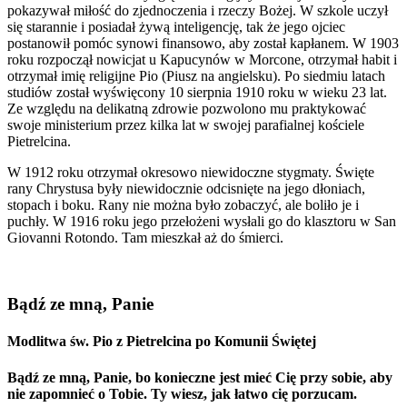
pokazywał miłość do zjednoczenia i rzeczy Bożej. W szkole uczył
się starannie i posiadał żywą inteligencję, tak że jego ojciec
postanowił pomóc synowi finansowo, aby został kapłanem. W 1903
roku rozpoczął nowicjat u Kapucynów w Morcone, otrzymał habit i
otrzymał imię religijne Pio (Piusz na angielsku). Po siedmiu latach
studiów został wyświęcony 10 sierpnia 1910 roku w wieku 23 lat.
Ze względu na delikatną zdrowie pozwolono mu praktykować
swoje ministerium przez kilka lat w swojej parafialnej kościele
Pietrelcina.
W 1912 roku otrzymał okresowo niewidoczne stygmaty. Święte
rany Chrystusa były niewidocznie odcisnięte na jego dłoniach,
stopach i boku. Rany nie można było zobaczyć, ale boliło je i
puchły. W 1916 roku jego przełożeni wysłali go do klasztoru w San
Giovanni Rotondo. Tam mieszkał aż do śmierci.
Bądź ze mną, Panie
Modlitwa św. Pio z Pietrelcina po Komunii Świętej
Bądź ze mną, Panie, bo konieczne jest mieć Cię przy sobie, aby
nie zapomnieć o Tobie. Ty wiesz, jak łatwo cię porzucam.