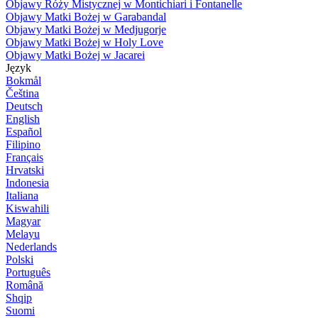
Objawy Róży Mistycznej w Montichiari i Fontanelle
Objawy Matki Bożej w Garabandal
Objawy Matki Bożej w Medjugorje
Objawy Matki Bożej w Holy Love
Objawy Matki Bożej w Jacarei
Język
Bokmål
Čeština
Deutsch
English
Español
Filipino
Français
Hrvatski
Indonesia
Italiana
Kiswahili
Magyar
Melayu
Nederlands
Polski
Português
Română
Shqip
Suomi