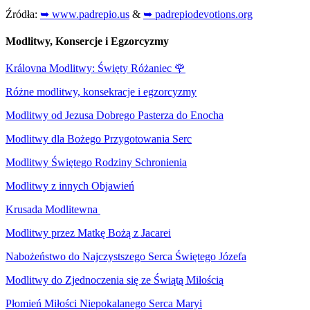
Źródła:
➥ www.padrepio.us
&
➥ padrepiodevotions.org
Modlitwy, Konsercje i Egzorcyzmy
Královna Modlitwy: Święty Różaniec
🌹
Różne modlitwy, konsekracje i egzorcyzmy
Modlitwy od Jezusa Dobrego Pasterza do Enocha
Modlitwy dla Bożego Przygotowania Serc
Modlitwy Świętego Rodziny Schronienia
Modlitwy z innych Objawień
Krusada Modlitewna
Modlitwy przez Matkę Bożą z Jacarei
Nabożeństwo do Najczystszego Serca Świętego Józefa
Modlitwy do Zjednoczenia się ze Świątą Miłością
Płomień Miłości Niepokalanego Serca Maryi