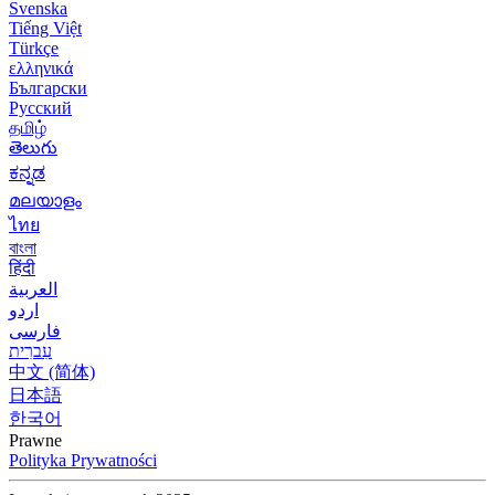
Svenska
Tiếng Việt
Türkçe
ελληνικά
Български
Русский
தமிழ்
తెలుగు
ಕನ್ನಡ
മലയാളം
ไทย
বাংলা
हिंदी
العربية
اردو
فارسی
עִברִית
中文 (简体)
日本語
한국어
Prawne
Polityka Prywatności