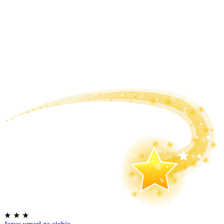
★
★
★