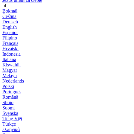
Jezus umarł za ciebie
pl
Bokmål
Čeština
Deutsch
English
Español
Filipino
Français
Hrvatski
Indonesia
Italiana
Kiswahili
Magyar
Melayu
Nederlands
Polski
Português
Română
Shqip
Suomi
Svenska
Tiếng Việt
Türkçe
ελληνικά