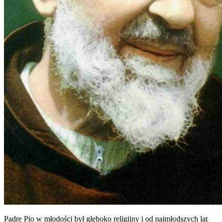
Padre Pio w młodości był głęboko religijny i od najmłodszych lat