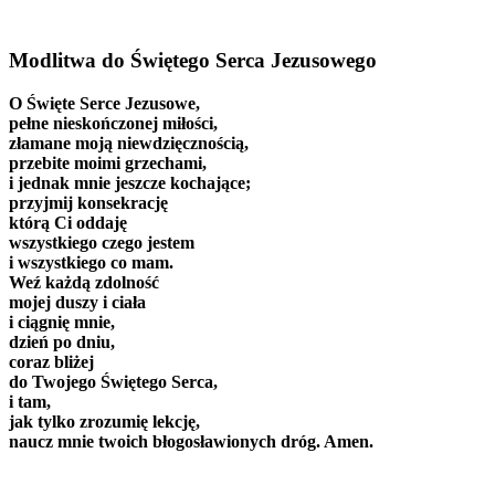
Modlitwa do Świętego Serca Jezusowego
O Święte Serce Jezusowe,
pełne nieskończonej miłości,
złamane moją niewdzięcznością,
przebite moimi grzechami,
i jednak mnie jeszcze kochające;
przyjmij konsekrację
którą Ci oddaję
wszystkiego czego jestem
i wszystkiego co mam.
Weź każdą zdolność
mojej duszy i ciała
i ciągnię mnie,
dzień po dniu,
coraz bliżej
do Twojego Świętego Serca,
i tam,
jak tylko zrozumię lekcję,
naucz mnie twoich błogosławionych dróg. Amen.