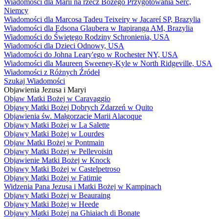
Wiadomości dla Marii na rzecz Bożego Przygotowania Serc,
Niemcy
Wiadomości dla Marcosa Tadeu Teixeiry w Jacareí SP, Brazylia
Wiadomości dla Edsona Glaubera w Itapiranga AM, Brazylia
Wiadomości do Świętego Rodziny Schronienia, USA
Wiadomości dla Dzieci Odnowy, USA
Wiadomości do Johna Leary'ego w Rochester NY, USA
Wiadomości dla Maureen Sweeney-Kyle w North Ridgeville, USA
Wiadomości z Różnych Źródeł
Szukaj Wiadomości
Objawienia Jezusa i Maryi
Objaw Matki Bożej w Caravaggio
Objawy Matki Bożej Dobrych Zdarzeń w Quito
Objawienia św. Małgorzacie Marii Alacoque
Objawy Matki Bożej w La Salette
Objawy Matki Bożej w Lourdes
Objaw Matki Bożej w Pontmain
Objawy Matki Bożej w Pellevoisin
Objawienie Matki Bożej w Knock
Objawy Matki Bożej w Castelpetroso
Objawy Matki Bożej w Fatimie
Widzenia Pana Jezusa i Matki Bożej w Kampinach
Objawy Matki Bożej w Beauraing
Objawy Matki Bożej w Heede
Objawy Matki Bożej na Ghiaiach di Bonate