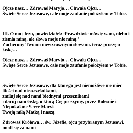
Ojcze nasz… Zdrowaś Maryjo… Chwała Ojcu…
Święte Serce Jezusowe, całe moje zaufanie położyłem w Tobie.
III. O moj Jezu, powiedziałeś: ‘Prawdziwie mówię wam, niebo i
ziemia miną, ale słowa moje nie miną.’
Zachęcony Twoimi niewzrusznymi słowami, teraz proszę o
łaskę…
Ojcze nasz… Zdrowaś Maryjo… Chwała Ojcu…
Święte Serce Jezusowe, całe moje zaufanie położyłem w Tobie.
Święte Serce Jezusowe, dla którego jest niemożliwe nie mieć
litości nad nieszczęśnikami,
zmiluj się nad nami biednymi grzesznikami
i daruj nam łaskę, o którą Cię proszymy, przez Boleśnie i
Niepokalane Serce Maryi,
Twoją miłą Matką i naszą.
Zdrowaś Królowa… św. Józefie, ojcu przybranym Jezusowi,
modl się za nami