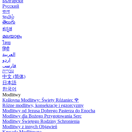
Български
Русский
বাংলা
বதமிழ்
తెలుగు
ಕನ್ನಡ
മലയാളം
ไทย
हिंदी
العربية
اردو
فارسی
עִברִית
中文 (简体)
日本語
한국어
Modlitwy
Královna Modlitwy: Święty Różaniec
🌹
Różne modlitwy, konsekracje i egzorcyzmy
Modlitwy od Jezusa Dobrego Pasterza do Enocha
Modlitwy dla Bożego Przygotowania Serc
Modlitwy Świętego Rodziny Schronienia
Modlitwy z innych Objawień
Krusada Modlitewna