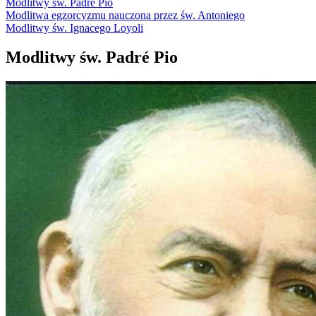
Modlitwy św. Padré Pio
Modlitwa egzorcyzmu nauczona przez św. Antoniego
Modlitwy św. Ignacego Loyoli
Modlitwy św. Padré Pio