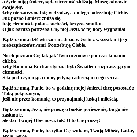
a życie miją; śmierć, sąd, wieczność zbliżają. Muszę odnowić
swoje siły,
żeby nie zatrzymał się w drodze, a do tego potrzebuję Ciebie.
Już późno i śmierć zbliża się,
boję ciemności, pokus, suchości, krzyża, smutku.
O jak bardzo potrzeba Cię, moj Jezu, w tej nocy wygnania!
Bądź ze mną dziś wieczorem, Jezu, w życiu z wszystkimi jego
niebezpieczeństwami. Potrzebuję Ciebie.
Niech poznam Cię tak jak Twoi uczniowie podczas łamaniu
chleba,
żeby Komunia Eucharistyczna była Światłem rozpraszającym
ciemności,
Siłą podtrzymującą mnie, jedyną radością mojego serca.
Bądź ze mną, Panie, bo w godzinę mojej śmierci chcę pozostać z
Tobą połączonym,
jeśli nie przez komunię, to przynajmniej łaską i miłością.
Bądź ze mną, Jezu, nie proszę o boskie pocieszenie, bo go nie
zasługuję,
ale dar Twojej Obecności, tak! O to Cię proszę!
Bądź ze mną, Panie, bo tylko Cię szukam, Twoją Miłość, Łaskę,
Wolę, Serce,