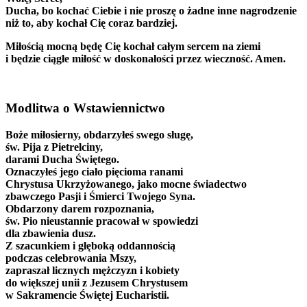
Ducha, bo kochać Ciebie i nie proszę o żadne inne nagrodzenie
niż to, aby kochał Cię coraz bardziej.
Miłością mocną będę Cię kochał całym sercem na ziemi
i będzie ciągłe miłość w doskonałości przez wieczność. Amen.
Modlitwa o Wstawiennictwo
Boże miłosierny, obdarzyłeś swego sługę,
św. Pija z Pietrelciny,
darami Ducha Świętego.
Oznaczyłeś jego ciało pięcioma ranami
Chrystusa Ukrzyżowanego, jako mocne świadectwo
zbawczego Pasji i Śmierci Twojego Syna.
Obdarzony darem rozpoznania,
św. Pio nieustannie pracował w spowiedzi
dla zbawienia dusz.
Z szacunkiem i głęboką oddannością
podczas celebrowania Mszy,
zapraszał licznych mężczyzn i kobiety
do większej unii z Jezusem Chrystusem
w Sakramencie Świętej Eucharistii.