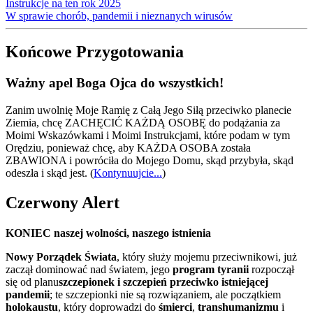
Instrukcje na ten rok 2025
W sprawie chorób, pandemii i nieznanych wirusów
Końcowe Przygotowania
Ważny apel Boga Ojca do wszystkich!
Zanim uwolnię Moje Ramię z Całą Jego Siłą przeciwko planecie
Ziemia, chcę ZACHĘCIĆ KAŻDĄ OSOBĘ do podążania za
Moimi Wskazówkami i Moimi Instrukcjami, które podam w tym
Orędziu, ponieważ chcę, aby KAŻDA OSOBA została
ZBAWIONA i powróciła do Mojego Domu, skąd przybyła, skąd
odeszła i skąd jest.
(
Kontynuujcie...
)
Czerwony Alert
KONIEC naszej wolności, naszego istnienia
Nowy Porządek Świata
, który służy mojemu przeciwnikowi, już
zaczął dominować nad światem, jego
program tyranii
rozpoczął
się od planu
szczepionek i szczepień przeciwko istniejącej
pandemii
; te szczepionki nie są rozwiązaniem, ale początkiem
holokaustu
, który doprowadzi do
śmierci
,
transhumanizmu
i