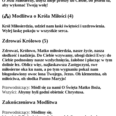
O Jezu Miłosierny, usłysz moje prośby do Ciebie, bo jestem tu,
aby wykonać Twoją wolę!
(⁂)
Modlitwa o Króla Miłości
(4)
Król Miłosierdzia, udziel nam łaski świętości i uzdrowienia.
Wylej łaskę pokoju w wszystkie serca.
Zdrowaś Królowo
(5)
Zdrowaś, Królowo, Matko miłosierdzia, nasze życie, nasza
słodkość i nadzieja. Do Ciebie wzywamy, ubogi dzieci Ewy: do
Ciebie podnosimy nasze wzdychnięcia, żałobne i płacząc w tym
dolinie łez. Oblicz więc, najłaskawsza Zastępczyni, swe
miłosierne oka ku nam, a po tym wygnaniu pokaż nam
błogosławiony owoc lona Twojego, Jezus. Oh klementna, oh
miłościwa, oh słodka Panno Maryjo!
Przewodniczący:
Módl się za nami O Święta Matko Boża,
Wszyści:
Abymy byli godni obietnic Chrystusa.
Zakończeniowa Modlitwa
Przewodniczący:
Módlmy się.