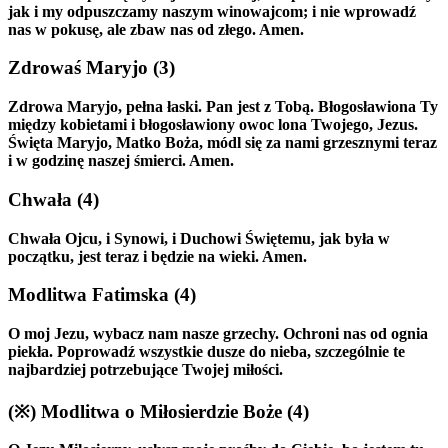
jak i my odpuszczamy naszym winowajcom; i nie wprowadź
nas w pokusę, ale zbaw nas od złego. Amen.
Zdrowaś Maryjo
(3)
Zdrowa Maryjo, pełna łaski. Pan jest z Tobą. Błogosławiona Ty
między kobietami i błogosławiony owoc lona Twojego, Jezus.
Święta Maryjo, Matko Boża, módl się za nami grzesznymi teraz
i w godzinę naszej śmierci. Amen.
Chwała
(4)
Chwała Ojcu, i Synowi, i Duchowi Świętemu, jak była w
początku, jest teraz i będzie na wieki. Amen.
Modlitwa Fatimska
(4)
O moj Jezu, wybacz nam nasze grzechy. Ochroni nas od ognia
piekła. Poprowadź wszystkie dusze do nieba, szczególnie te
najbardziej potrzebujące Twojej miłości.
(※)
Modlitwa o Miłosierdzie Boże
(4)