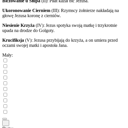
Biczowanie u Słupa
(II)
: Piłat kazał bić Jezusa.
Ukoronowanie Cierniem
(III)
: Rzymscy żołnierze nakładają na
głowę Jezusa koronę z cierniów.
Niesienie Krzyża
(IV)
: Jezus spotyka swoją matkę i trzykrotnie
upada na drodze do Golgoty.
Krucifiksja
(V)
: Jezusa przybijają do krzyża, a on umiera przed
oczami swojej matki i apostoła Jana.
Mały: