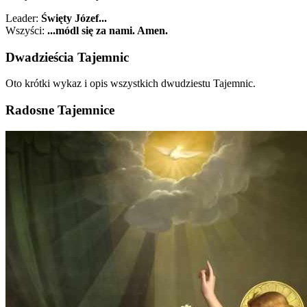
Leader:
Święty Józef...
Wszyści:
...módl się za nami. Amen.
Dwadzieścia Tajemnic
Oto krótki wykaz i opis wszystkich dwudziestu Tajemnic.
Radosne Tajemnice