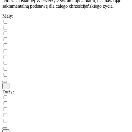
podczas Ostatniej Wieczerzy z swoimi apostołami, ustanawiając
sakramentalną podstawę dla całego chrześcijańskiego życia.
Mały:
Duży: