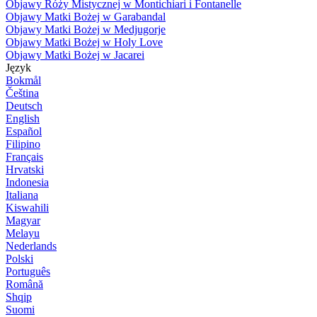
Objawy Róży Mistycznej w Montichiari i Fontanelle
Objawy Matki Bożej w Garabandal
Objawy Matki Bożej w Medjugorje
Objawy Matki Bożej w Holy Love
Objawy Matki Bożej w Jacarei
Język
Bokmål
Čeština
Deutsch
English
Español
Filipino
Français
Hrvatski
Indonesia
Italiana
Kiswahili
Magyar
Melayu
Nederlands
Polski
Português
Română
Shqip
Suomi