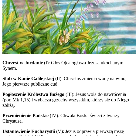
Chrzest w Jordanie
(I)
: Głos Ojca ogłasza Jezusa ukochanym
Synem.
Ślub w Kanie Galilejskiej
(II)
: Chrystus zmienia wodę na wino,
Jego pierwsze publiczne cud.
Pogłoszenie Królestwa Bożego
(III)
: Jezus woła do nawrócenia
(por. Mk 1,15) i wybacza grzechy wszystkim, którzy się do Niego
zbliżą.
Przemienienie Pańskie
(IV)
: Chwała Boska świeci z twarzy
Chrystusa.
Ustanowienie Eucharystii
(V)
: Jezus odprawia pierwszą mszę