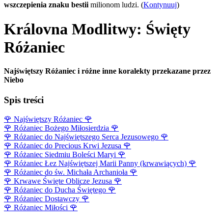
wszczepienia znaku bestii
milionom ludzi. (
Kontynuuj
)
Královna Modlitwy: Święty
Różaniec
Najświętszy Różaniec i różne inne koralekty przekazane przez
Niebo
Spis treści
🌹
Najświętszy Różaniec
🌹
🌹
Różaniec Bożego Miłosierdzia
🌹
🌹
Różaniec do Najświętszego Serca Jezusowego
🌹
🌹
Różaniec do Precious Krwi Jezusa
🌹
🌹
Różaniec Siedmiu Boleści Maryi
🌹
🌹
Różaniec Łez Najświętszej Marii Panny (krwawiących)
🌹
🌹
Różaniec do św. Michała Archanioła
🌹
🌹
Krwawe Święte Oblicze Jezusa
🌹
🌹
Różaniec do Ducha Świętego
🌹
🌹
Różaniec Dostawczy
🌹
🌹
Różaniec Miłości
🌹