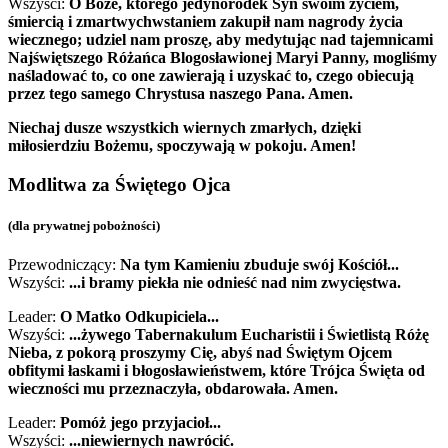
Wszyści:
O Boże, którego jedynorodek Syn swoim życiem,
śmiercią i zmartwychwstaniem zakupił nam nagrody życia
wiecznego; udziel nam proszę, aby medytując nad tajemnicami
Najświętszego Różańca Blogosławionej Maryi Panny, mogliśmy
naśladować to, co one zawierają i uzyskać to, czego obiecują
przez tego samego Chrystusa naszego Pana. Amen.
Niechaj dusze wszystkich wiernych zmarłych, dzięki
miłosierdziu Bożemu, spoczywają w pokoju. Amen!
Modlitwa za Świętego Ojca
(dla prywatnej pobożności)
Przewodniczący:
Na tym Kamieniu zbuduje swój Kościół...
Wszyści:
...i bramy piekła nie odnieść nad nim zwycięstwa.
Leader:
O Matko Odkupiciela...
Wszyści:
...żywego Tabernakulum Eucharistii i Świetlistą Różę
Nieba, z pokorą proszymy Cię, abyś nad Świętym Ojcem
obfitymi łaskami i błogosławieństwem, które Trójca Święta od
wieczności mu przeznaczyła, obdarowała. Amen.
Leader:
Pomóż jego przyjacioł...
Wszyści:
...niewiernych nawrócić.