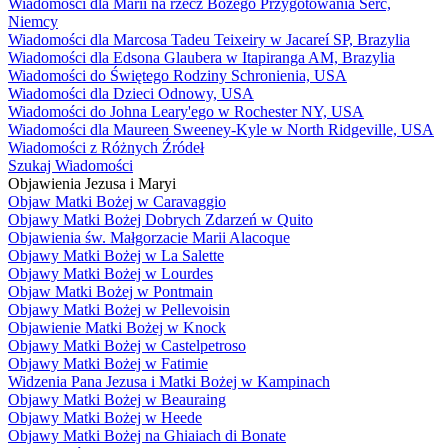
Wiadomości dla Marii na rzecz Bożego Przygotowania Serc,
Niemcy
Wiadomości dla Marcosa Tadeu Teixeiry w Jacareí SP, Brazylia
Wiadomości dla Edsona Glaubera w Itapiranga AM, Brazylia
Wiadomości do Świętego Rodziny Schronienia, USA
Wiadomości dla Dzieci Odnowy, USA
Wiadomości do Johna Leary'ego w Rochester NY, USA
Wiadomości dla Maureen Sweeney-Kyle w North Ridgeville, USA
Wiadomości z Różnych Źródeł
Szukaj Wiadomości
Objawienia Jezusa i Maryi
Objaw Matki Bożej w Caravaggio
Objawy Matki Bożej Dobrych Zdarzeń w Quito
Objawienia św. Małgorzacie Marii Alacoque
Objawy Matki Bożej w La Salette
Objawy Matki Bożej w Lourdes
Objaw Matki Bożej w Pontmain
Objawy Matki Bożej w Pellevoisin
Objawienie Matki Bożej w Knock
Objawy Matki Bożej w Castelpetroso
Objawy Matki Bożej w Fatimie
Widzenia Pana Jezusa i Matki Bożej w Kampinach
Objawy Matki Bożej w Beauraing
Objawy Matki Bożej w Heede
Objawy Matki Bożej na Ghiaiach di Bonate