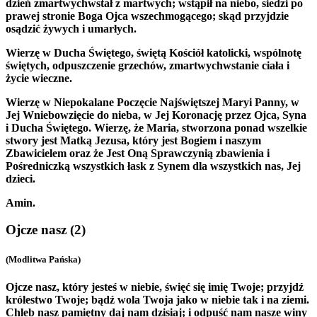
dzień zmartwychwstał z martwych; wstąpił na niebo, siedzi po
prawej stronie Boga Ojca wszechmogącego; skąd przyjdzie
osądzić żywych i umarłych.
Wierzę w Ducha Świętego, świętą Kościół katolicki, wspólnotę
świętych, odpuszczenie grzechów, zmartwychwstanie ciała i
życie wieczne.
Wierzę w Niepokalane Poczęcie Najświętszej Maryi Panny, w
Jej Wniebowzięcie do nieba, w Jej Koronację przez Ojca, Syna
i Ducha Świętego. Wierzę, że Maria, stworzona ponad wszelkie
stwory jest Matką Jezusa, który jest Bogiem i naszym
Zbawicielem oraz że Jest Oną Sprawczynią zbawienia i
Pośredniczką wszystkich łask z Synem dla wszystkich nas, Jej
dzieci.
Amin.
Ojcze nasz
(2)
(Modlitwa Pańska)
Ojcze nasz, który jesteś w niebie, święć się imię Twoje; przyjdź
królestwo Twoje; bądź wola Twoja jako w niebie tak i na ziemi.
Chleb nasz pamiętny daj nam dzisiaj; i odpuść nam nasze winy