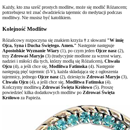
Każdy, kto zna sześć prostych modlitw, może się modlić Różancem;
potrzebujesz też znać dwadzieścia tajemnic do medytacji podczas
modlitwy. Nie musisz być katolikiem.
Kolejność Modlitw
Różańcowy rozpoczyna się znakiem krzyża
†
z słowami
"W imię
Ojca, Syna i Ducha Świętego. Amen."
Następnie następuje
Apostolskie Wyznanie Wiary
(1)
, po czym jeden
Ojcze nasz
(2)
,
trzy
Zdrowaś Maryjo
(3)
(tradycyjnie modlone za wzrost wiary,
nadziei i miłości dla tych, którzy modlą się Różańcem),
Chwała
Ojcu
(4)
, a jeśli chce się,
Modlitwa Fatimska
(4)
. Następnie
następują pięć tajemnic
(I-V)
, każda składająca się z ogłoszenia
tajemnicy, jednego
Ojcze nasz
(2)
, dziesięciu
Zdrowaś Maryjo
(3)
,
Chwała Ojcu
(4)
, a jeśli chce się,
Modlitwa Fatimska
(4)
.
Kończymy modlitwą
Zdrowaś Święta Królowo
(5)
. Proszę
powiedzieć kilka dodatkowych modlitw po
Zdrowaś Święta
Królowo
za Papieża.