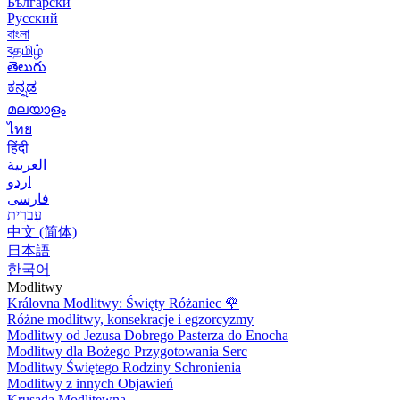
Български
Русский
বাংলা
বதமிழ்
తెలుగు
ಕನ್ನಡ
മലയാളം
ไทย
हिंदी
العربية
اردو
فارسی
עִברִית
中文 (简体)
日本語
한국어
Modlitwy
Královna Modlitwy: Święty Różaniec
🌹
Różne modlitwy, konsekracje i egzorcyzmy
Modlitwy od Jezusa Dobrego Pasterza do Enocha
Modlitwy dla Bożego Przygotowania Serc
Modlitwy Świętego Rodziny Schronienia
Modlitwy z innych Objawień
Krusada Modlitewna