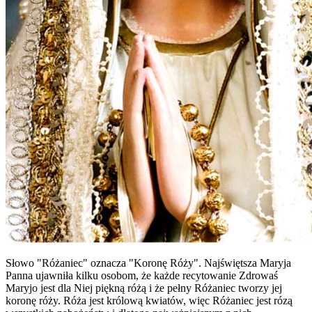
Słowo "Różaniec" oznacza "Koronę Róży". Najświętsza Maryja
Panna ujawniła kilku osobom, że każde recytowanie Zdrowaś
Maryjo jest dla Niej piękną różą i że pełny Różaniec tworzy jej
koronę róży. Róża jest królową kwiatów, więc Różaniec jest rózą