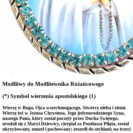
Paciorki do Różanca
Jeśli nie masz paciorków do różanca, jest zupełnie w porządku
liczyć palcami. Liczenie paciorków uwalnia umysł i pomaga
medytować.
Modlitwy do Modlitewnika Różańcowego
(*)
Symbol wierzenia apostolskiego
(1)
Wierzę w Boga, Ojca wszechmogącego, Stwórcę nieba i ziemi.
Wierzę też w Jezusa Chrystusa, Jego jedynorodzonego Syna,
naszego Pana, który został poczęty przez Ducha Świętego,
urodził się z Maryi Dziewicy, cierpiał za Pontiusza Piłata, został
ukrzyżowany, umarł i pochowany; zeszedł do otchłani; na trzeci