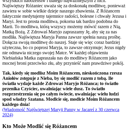
wszystkich nabożeństw i dlatego najważniejszym z nich.
Najświętszy Różaniec uważa się za doskonałą modlitwę, ponieważ
zawiera w sobie wielkie dzieje naszego zbawienia. Z Różancem
faktycznie medytujemy tajemnice radości, bolesne i chwały Jezusa i
Maryi. Jest to prosta modlitwa, pokorna tak bardzo podobna do
Marii. To modlitwa, którą wszyscy możemy mówić razem z Nią,
Matką Bożą. Z Zdrowaś Maryjo zapraszamy Ję, aby się za nas
modliła. Najświętsza Maryja Panna zawsze spełnia naszą prośbę.
Dołącza swoją modlitwę do naszej. Staje się więc coraz bardziej
użyteczna, bo co poprosi Maryja, to zawsze otrzymuje; Jezus nigdy
nie odmawia niczego swojej Matce. W każdej objawieniu
Niebiańska Matka zapraszała nas do modlitwy Różancem jako
mocnej broni przeciwko złu, aby przynieść nam prawdziwe pokój.
Tak, kiedy się modlisz Moim Różancem, nieskończona rzesza
Aniołów zstępuje z Nieba, by się modlić razem z tobą. Ile
światła wydaje każde Zdrowaś Maryjo Różanca; to światło
przenika Czyściec, uwalniając wiele dusz. To światło
rozprzestrzenia się po całym świecie, uwalniając wielu ludzi
spod władzy Szatana. Modlcie się, modlcie Moim Różancem
każdego dnia!
(Wiadomość Najświętszej Maryji Panny w Jacareí z 30 czerwca
2024)
Kto Może Modlić się Różancem