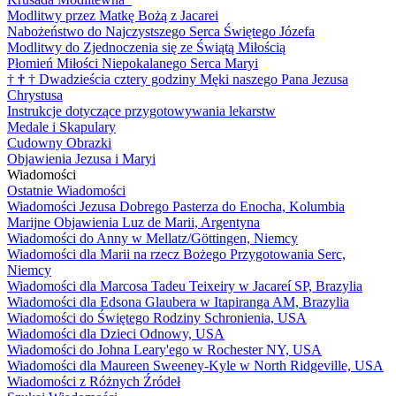
Modlitwy przez Matkę Bożą z Jacarei
Nabożeństwo do Najczystszego Serca Świętego Józefa
Modlitwy do Zjednoczenia się ze Świątą Miłością
Płomień Miłości Niepokalanego Serca Maryi
†
†
†
Dwadzieścia cztery godziny Męki naszego Pana Jezusa
Chrystusa
Instrukcje dotyczące przygotowywania lekarstw
Medale i Skapulary
Cudowny Obrazki
Objawienia Jezusa i Maryi
Wiadomości
Ostatnie Wiadomości
Wiadomości Jezusa Dobrego Pasterza do Enocha, Kolumbia
Marijne Objawienia Luz de Marii, Argentyna
Wiadomości do Anny w Mellatz/Göttingen, Niemcy
Wiadomości dla Marii na rzecz Bożego Przygotowania Serc,
Niemcy
Wiadomości dla Marcosa Tadeu Teixeiry w Jacareí SP, Brazylia
Wiadomości dla Edsona Glaubera w Itapiranga AM, Brazylia
Wiadomości do Świętego Rodziny Schronienia, USA
Wiadomości dla Dzieci Odnowy, USA
Wiadomości do Johna Leary'ego w Rochester NY, USA
Wiadomości dla Maureen Sweeney-Kyle w North Ridgeville, USA
Wiadomości z Różnych Źródeł