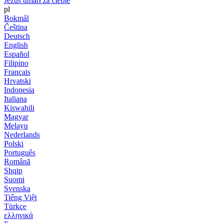
Jezus umarł za ciebie
pl
Bokmål
Čeština
Deutsch
English
Español
Filipino
Français
Hrvatski
Indonesia
Italiana
Kiswahili
Magyar
Melayu
Nederlands
Polski
Português
Română
Shqip
Suomi
Svenska
Tiếng Việt
Türkçe
ελληνικά