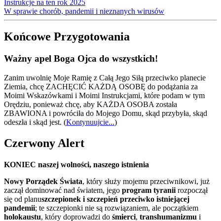
Instrukcje na ten rok 2025
W sprawie chorób, pandemii i nieznanych wirusów
Końcowe Przygotowania
Ważny apel Boga Ojca do wszystkich!
Zanim uwolnię Moje Ramię z Całą Jego Siłą przeciwko planecie
Ziemia, chcę ZACHĘCIĆ KAŻDĄ OSOBĘ do podążania za
Moimi Wskazówkami i Moimi Instrukcjami, które podam w tym
Orędziu, ponieważ chcę, aby KAŻDA OSOBA została
ZBAWIONA i powróciła do Mojego Domu, skąd przybyła, skąd
odeszła i skąd jest.
(
Kontynuujcie...
)
Czerwony Alert
KONIEC naszej wolności, naszego istnienia
Nowy Porządek Świata
, który służy mojemu przeciwnikowi, już
zaczął dominować nad światem, jego
program tyranii
rozpoczął
się od planu
szczepionek i szczepień przeciwko istniejącej
pandemii
; te szczepionki nie są rozwiązaniem, ale początkiem
holokaustu
, który doprowadzi do
śmierci
,
transhumanizmu
i