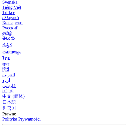
Svenska
Tiếng Việt
Türkçe
ελληνικά
Български
Русский
தமிழ்
తెలుగు
ಕನ್ನಡ
മലയാളം
ไทย
বাংলা
हिंदी
العربية
اردو
فارسی
עִברִית
中文 (简体)
日本語
한국어
Prawne
Polityka Prywatności