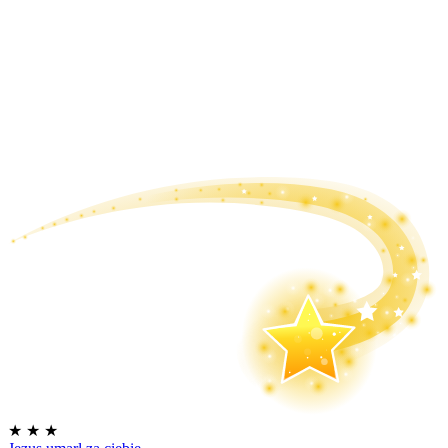
★
★
★