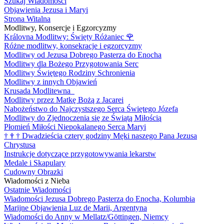
Szukaj Wiadomości
Objawienia Jezusa i Maryi
Strona Witalna
Modlitwy, Konsercje i Egzorcyzmy
Královna Modlitwy: Święty Różaniec
🌹
Różne modlitwy, konsekracje i egzorcyzmy
Modlitwy od Jezusa Dobrego Pasterza do Enocha
Modlitwy dla Bożego Przygotowania Serc
Modlitwy Świętego Rodziny Schronienia
Modlitwy z innych Objawień
Krusada Modlitewna
Modlitwy przez Matkę Bożą z Jacarei
Nabożeństwo do Najczystszego Serca Świętego Józefa
Modlitwy do Zjednoczenia się ze Świątą Miłością
Płomień Miłości Niepokalanego Serca Maryi
†
†
†
Dwadzieścia cztery godziny Męki naszego Pana Jezusa
Chrystusa
Instrukcje dotyczące przygotowywania lekarstw
Medale i Skapulary
Cudowny Obrazki
Wiadomości z Nieba
Ostatnie Wiadomości
Wiadomości Jezusa Dobrego Pasterza do Enocha, Kolumbia
Marijne Objawienia Luz de Marii, Argentyna
Wiadomości do Anny w Mellatz/Göttingen, Niemcy