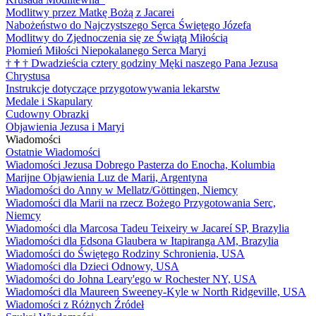
Modlitwy przez Matkę Bożą z Jacarei
Nabożeństwo do Najczystszego Serca Świętego Józefa
Modlitwy do Zjednoczenia się ze Świątą Miłością
Płomień Miłości Niepokalanego Serca Maryi
†
†
†
Dwadzieścia cztery godziny Męki naszego Pana Jezusa
Chrystusa
Instrukcje dotyczące przygotowywania lekarstw
Medale i Skapulary
Cudowny Obrazki
Objawienia Jezusa i Maryi
Wiadomości
Ostatnie Wiadomości
Wiadomości Jezusa Dobrego Pasterza do Enocha, Kolumbia
Marijne Objawienia Luz de Marii, Argentyna
Wiadomości do Anny w Mellatz/Göttingen, Niemcy
Wiadomości dla Marii na rzecz Bożego Przygotowania Serc,
Niemcy
Wiadomości dla Marcosa Tadeu Teixeiry w Jacareí SP, Brazylia
Wiadomości dla Edsona Glaubera w Itapiranga AM, Brazylia
Wiadomości do Świętego Rodziny Schronienia, USA
Wiadomości dla Dzieci Odnowy, USA
Wiadomości do Johna Leary'ego w Rochester NY, USA
Wiadomości dla Maureen Sweeney-Kyle w North Ridgeville, USA
Wiadomości z Różnych Źródeł