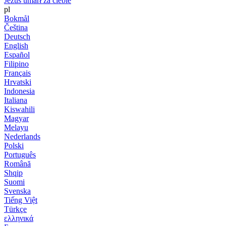
Jezus umarł za ciebie
pl
Bokmål
Čeština
Deutsch
English
Español
Filipino
Français
Hrvatski
Indonesia
Italiana
Kiswahili
Magyar
Melayu
Nederlands
Polski
Português
Română
Shqip
Suomi
Svenska
Tiếng Việt
Türkçe
ελληνικά