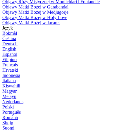
Objawy Róży Mistycznej w Montichiari i Fontanelle
Objawy Matki Bożej w Garabandal
Objawy Matki Bożej w Medjugorje
Objawy Matki Bożej w Holy Love
Objawy Matki Bożej w Jacarei
Język
Bokmål
Čeština
Deutsch
English
Español
Filipino
Français
Hrvatski
Indonesia
Italiana
Kiswahili
Magyar
Melayu
Nederlands
Polski
Português
Română
Shqip
Suomi