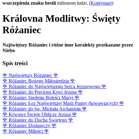
wszczepienia znaku bestii
milionom ludzi. (
Kontynuuj
)
Královna Modlitwy: Święty
Różaniec
Najświętszy Różaniec i różne inne koralekty przekazane przez
Niebo
Spis treści
🌹
Najświętszy Różaniec
🌹
🌹
Różaniec Bożego Miłosierdzia
🌹
🌹
Różaniec do Najświętszego Serca Jezusowego
🌹
🌹
Różaniec do Precious Krwi Jezusa
🌹
🌹
Różaniec Siedmiu Boleści Maryi
🌹
🌹
Różaniec Łez Najświętszej Marii Panny (krwawiących)
🌹
🌹
Różaniec do św. Michała Archanioła
🌹
🌹
Krwawe Święte Oblicze Jezusa
🌹
🌹
Różaniec do Ducha Świętego
🌹
🌹
Różaniec Dostawczy
🌹
🌹
Różaniec Miłości
🌹