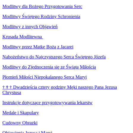
Modlitwy dla Bożego Przygotowania Serc
Modlitwy Świętego Rodziny Schronienia
Modlitwy z innych Objawień
Krusada Modlitewna
Modlitwy przez Matkę Bożą z Jacarei
Nabożeństwo do Najczystszego Serca Świętego Józefa
Modlitwy do Zjednoczenia się ze Świątą Miłością
Płomień Miłości Niepokalanego Serca Maryi
†
†
†
Dwadzieścia cztery godziny Męki naszego Pana Jezusa
Chrystusa
Instrukcje dotyczące przygotowywania lekarstw
Medale i Skapulary
Cudowny Obrazki
Objawienia Jezusa i Maryi