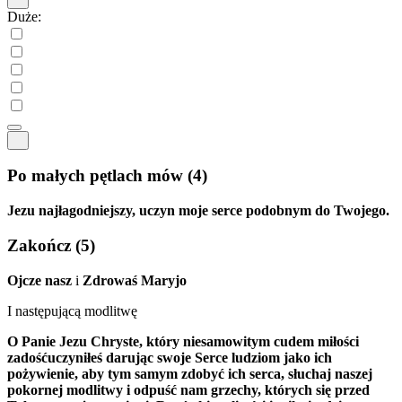
Duże:
Po małych pętlach mów
(4)
Jezu najłagodniejszy, uczyn moje serce podobnym do Twojego.
Zakończ
(5)
Ojcze nasz
i
Zdrowaś Maryjo
I następującą modlitwę
O Panie Jezu Chryste, który niesamowitym cudem miłości
zadośćuczyniłeś darując swoje Serce ludziom jako ich
pożywienie, aby tym samym zdobyć ich serca, słuchaj naszej
pokornej modlitwy i odpuść nam grzechy, których się przed