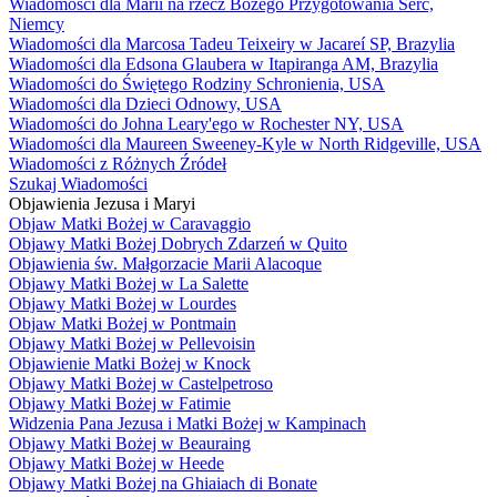
Wiadomości dla Marii na rzecz Bożego Przygotowania Serc,
Niemcy
Wiadomości dla Marcosa Tadeu Teixeiry w Jacareí SP, Brazylia
Wiadomości dla Edsona Glaubera w Itapiranga AM, Brazylia
Wiadomości do Świętego Rodziny Schronienia, USA
Wiadomości dla Dzieci Odnowy, USA
Wiadomości do Johna Leary'ego w Rochester NY, USA
Wiadomości dla Maureen Sweeney-Kyle w North Ridgeville, USA
Wiadomości z Różnych Źródeł
Szukaj Wiadomości
Objawienia Jezusa i Maryi
Objaw Matki Bożej w Caravaggio
Objawy Matki Bożej Dobrych Zdarzeń w Quito
Objawienia św. Małgorzacie Marii Alacoque
Objawy Matki Bożej w La Salette
Objawy Matki Bożej w Lourdes
Objaw Matki Bożej w Pontmain
Objawy Matki Bożej w Pellevoisin
Objawienie Matki Bożej w Knock
Objawy Matki Bożej w Castelpetroso
Objawy Matki Bożej w Fatimie
Widzenia Pana Jezusa i Matki Bożej w Kampinach
Objawy Matki Bożej w Beauraing
Objawy Matki Bożej w Heede
Objawy Matki Bożej na Ghiaiach di Bonate