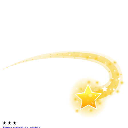
★
★
★