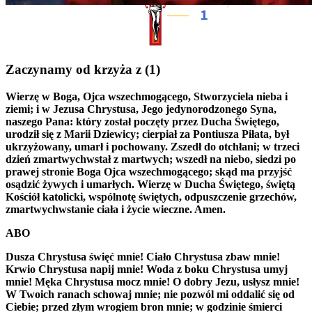
Zaczynamy od krzyża z
(1)
Wierzę w Boga, Ojca wszechmogącego, Stworzyciela nieba i
ziemi; i w Jezusa Chrystusa, Jego jedynorodzonego Syna,
naszego Pana: który został poczęty przez Ducha Świętego,
urodził się z Marii Dziewicy; cierpiał za Pontiusza Piłata, był
ukrzyżowany, umarł i pochowany. Zszedł do otchłani; w trzeci
dzień zmartwychwstał z martwych; wszedł na niebo, siedzi po
prawej stronie Boga Ojca wszechmogącego; skąd ma przyjść
osądzić żywych i umarłych. Wierzę w Ducha Świętego, świętą
Kościół katolicki, wspólnotę świętych, odpuszczenie grzechów,
zmartwychwstanie ciała i życie wieczne. Amen.
ABO
Dusza Chrystusa święć mnie! Ciało Chrystusa zbaw mnie!
Krwio Chrystusa napij mnie! Woda z boku Chrystusa umyj
mnie! Męka Chrystusa mocz mnie! O dobry Jezu, usłysz mnie!
W Twoich ranach schowaj mnie; nie pozwól mi oddalić się od
Ciebie; przed złym wrogiem bron mnie; w godzinie śmierci