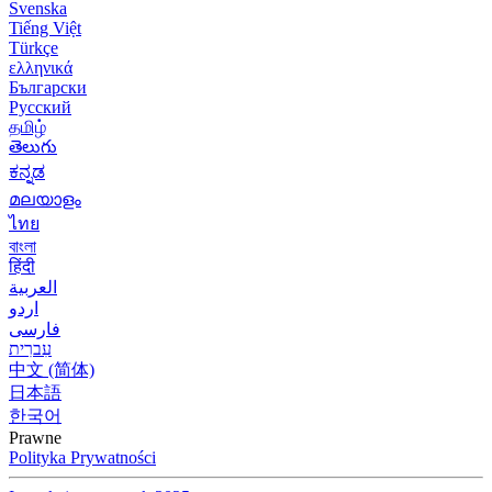
Svenska
Tiếng Việt
Türkçe
ελληνικά
Български
Русский
தமிழ்
తెలుగు
ಕನ್ನಡ
മലയാളം
ไทย
বাংলা
हिंदी
العربية
اردو
فارسی
עִברִית
中文 (简体)
日本語
한국어
Prawne
Polityka Prywatności