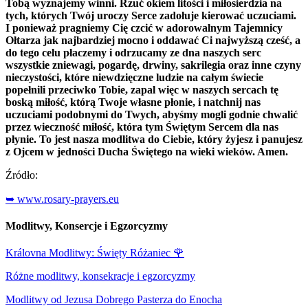
Tobą wyznajemy winni. Rzuć okiem litości i miłosierdzia na
tych, których Twój uroczy Serce zadołuje kierować uczuciami.
I ponieważ pragniemy Cię czcić w adorowalnym Tajemnicy
Ołtarza jak najbardziej mocno i oddawać Ci najwyższą cześć, a
do tego celu płaczemy i odrzucamy ze dna naszych serc
wszystkie zniewagi, pogardę, drwiny, sakrilegia oraz inne czyny
nieczystości, które niewdzięczne ludzie na całym świecie
popełnili przeciwko Tobie, zapal więc w naszych sercach tę
boską miłość, którą Twoje własne płonie, i natchnij nas
uczuciami podobnymi do Twych, abyśmy mogli godnie chwalić
przez wieczność miłość, która tym Świętym Sercem dla nas
płynie. To jest nasza modlitwa do Ciebie, który żyjesz i panujesz
z Ojcem w jedności Ducha Świętego na wieki wieków. Amen.
Źródło:
➥ www.rosary-prayers.eu
Modlitwy, Konsercje i Egzorcyzmy
Královna Modlitwy: Święty Różaniec
🌹
Różne modlitwy, konsekracje i egzorcyzmy
Modlitwy od Jezusa Dobrego Pasterza do Enocha