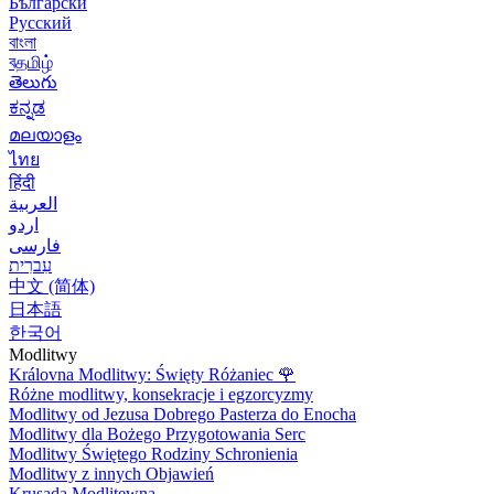
Български
Русский
বাংলা
বதமிழ்
తెలుగు
ಕನ್ನಡ
മലയാളം
ไทย
हिंदी
العربية
اردو
فارسی
עִברִית
中文 (简体)
日本語
한국어
Modlitwy
Královna Modlitwy: Święty Różaniec
🌹
Różne modlitwy, konsekracje i egzorcyzmy
Modlitwy od Jezusa Dobrego Pasterza do Enocha
Modlitwy dla Bożego Przygotowania Serc
Modlitwy Świętego Rodziny Schronienia
Modlitwy z innych Objawień
Krusada Modlitewna