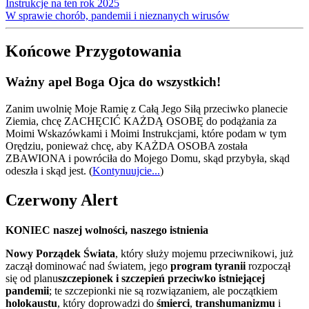
Instrukcje na ten rok 2025
W sprawie chorób, pandemii i nieznanych wirusów
Końcowe Przygotowania
Ważny apel Boga Ojca do wszystkich!
Zanim uwolnię Moje Ramię z Całą Jego Siłą przeciwko planecie
Ziemia, chcę ZACHĘCIĆ KAŻDĄ OSOBĘ do podążania za
Moimi Wskazówkami i Moimi Instrukcjami, które podam w tym
Orędziu, ponieważ chcę, aby KAŻDA OSOBA została
ZBAWIONA i powróciła do Mojego Domu, skąd przybyła, skąd
odeszła i skąd jest.
(
Kontynuujcie...
)
Czerwony Alert
KONIEC naszej wolności, naszego istnienia
Nowy Porządek Świata
, który służy mojemu przeciwnikowi, już
zaczął dominować nad światem, jego
program tyranii
rozpoczął
się od planu
szczepionek i szczepień przeciwko istniejącej
pandemii
; te szczepionki nie są rozwiązaniem, ale początkiem
holokaustu
, który doprowadzi do
śmierci
,
transhumanizmu
i