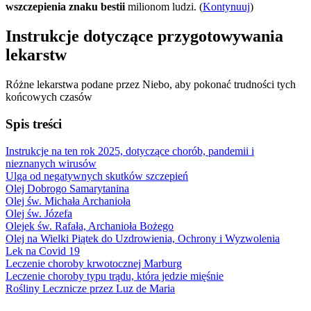
wszczepienia znaku bestii
milionom ludzi. (
Kontynuuj
)
Instrukcje dotyczące przygotowywania
lekarstw
Różne lekarstwa podane przez Niebo, aby pokonać trudności tych
końcowych czasów
Spis treści
Instrukcje na ten rok 2025, dotyczące chorób, pandemii i
nieznanych wirusów
Ulga od negatywnych skutków szczepień
Olej Dobrogo Samarytanina
Olej św. Michała Archanioła
Olej św. Józefa
Olejek św. Rafała, Archanioła Bożego
Olej na Wielki Piątek do Uzdrowienia, Ochrony i Wyzwolenia
Lek na Covid 19
Leczenie choroby krwotocznej Marburg
Leczenie choroby typu trądu, która jedzie mięśnie
Rośliny Lecznicze przez Luz de Maria