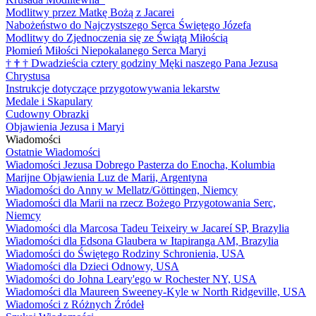
Modlitwy przez Matkę Bożą z Jacarei
Nabożeństwo do Najczystszego Serca Świętego Józefa
Modlitwy do Zjednoczenia się ze Świątą Miłością
Płomień Miłości Niepokalanego Serca Maryi
†
†
†
Dwadzieścia cztery godziny Męki naszego Pana Jezusa
Chrystusa
Instrukcje dotyczące przygotowywania lekarstw
Medale i Skapulary
Cudowny Obrazki
Objawienia Jezusa i Maryi
Wiadomości
Ostatnie Wiadomości
Wiadomości Jezusa Dobrego Pasterza do Enocha, Kolumbia
Marijne Objawienia Luz de Marii, Argentyna
Wiadomości do Anny w Mellatz/Göttingen, Niemcy
Wiadomości dla Marii na rzecz Bożego Przygotowania Serc,
Niemcy
Wiadomości dla Marcosa Tadeu Teixeiry w Jacareí SP, Brazylia
Wiadomości dla Edsona Glaubera w Itapiranga AM, Brazylia
Wiadomości do Świętego Rodziny Schronienia, USA
Wiadomości dla Dzieci Odnowy, USA
Wiadomości do Johna Leary'ego w Rochester NY, USA
Wiadomości dla Maureen Sweeney-Kyle w North Ridgeville, USA
Wiadomości z Różnych Źródeł