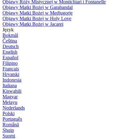
Objawy Róży Mistycznej w Montichiari i Fontanelle
Objawy Matki Bożej w Garabandal
Objawy Matki Bożej w Medjugorje
Objawy Matki Bożej w Holy Love
Objawy Matki Bożej w Jacarei
Język
Bokmål
Čeština
Deutsch
English
Español
Filipino
Français
Hrvatski
Indonesia
Italiana
Kiswahili
Magyar
Melayu
Nederlands
Polski
Português
Română
Shqip
Suomi