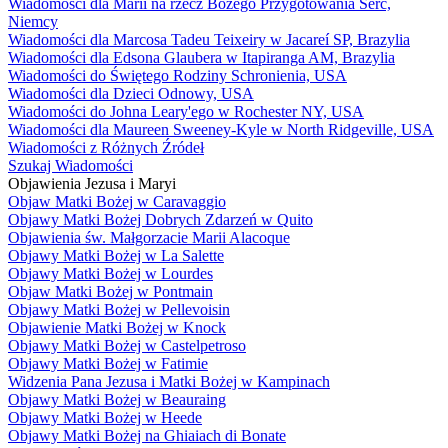
Wiadomości dla Marii na rzecz Bożego Przygotowania Serc,
Niemcy
Wiadomości dla Marcosa Tadeu Teixeiry w Jacareí SP, Brazylia
Wiadomości dla Edsona Glaubera w Itapiranga AM, Brazylia
Wiadomości do Świętego Rodziny Schronienia, USA
Wiadomości dla Dzieci Odnowy, USA
Wiadomości do Johna Leary'ego w Rochester NY, USA
Wiadomości dla Maureen Sweeney-Kyle w North Ridgeville, USA
Wiadomości z Różnych Źródeł
Szukaj Wiadomości
Objawienia Jezusa i Maryi
Objaw Matki Bożej w Caravaggio
Objawy Matki Bożej Dobrych Zdarzeń w Quito
Objawienia św. Małgorzacie Marii Alacoque
Objawy Matki Bożej w La Salette
Objawy Matki Bożej w Lourdes
Objaw Matki Bożej w Pontmain
Objawy Matki Bożej w Pellevoisin
Objawienie Matki Bożej w Knock
Objawy Matki Bożej w Castelpetroso
Objawy Matki Bożej w Fatimie
Widzenia Pana Jezusa i Matki Bożej w Kampinach
Objawy Matki Bożej w Beauraing
Objawy Matki Bożej w Heede
Objawy Matki Bożej na Ghiaiach di Bonate