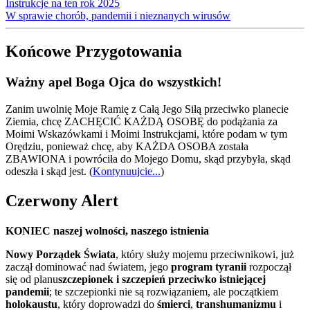
Instrukcje na ten rok 2025
W sprawie chorób, pandemii i nieznanych wirusów
Końcowe Przygotowania
Ważny apel Boga Ojca do wszystkich!
Zanim uwolnię Moje Ramię z Całą Jego Siłą przeciwko planecie
Ziemia, chcę ZACHĘCIĆ KAŻDĄ OSOBĘ do podążania za
Moimi Wskazówkami i Moimi Instrukcjami, które podam w tym
Orędziu, ponieważ chcę, aby KAŻDA OSOBA została
ZBAWIONA i powróciła do Mojego Domu, skąd przybyła, skąd
odeszła i skąd jest.
(
Kontynuujcie...
)
Czerwony Alert
KONIEC naszej wolności, naszego istnienia
Nowy Porządek Świata
, który służy mojemu przeciwnikowi, już
zaczął dominować nad światem, jego
program tyranii
rozpoczął
się od planu
szczepionek i szczepień przeciwko istniejącej
pandemii
; te szczepionki nie są rozwiązaniem, ale początkiem
holokaustu
, który doprowadzi do
śmierci
,
transhumanizmu
i