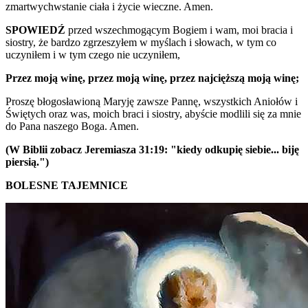
zmartwychwstanie ciała i życie wieczne. Amen.
SPOWIEDŹ
przed wszechmogącym Bogiem i wam, moi bracia i
siostry, że bardzo zgrzeszyłem w myślach i słowach, w tym co
uczyniłem i w tym czego nie uczyniłem,
Przez moją winę, przez moją winę, przez najcięższą moją winę;
Proszę błogosławioną Maryję zawsze Pannę, wszystkich Aniołów i
Świętych oraz was, moich braci i siostry, abyście modlili się za mnie
do Pana naszego Boga. Amen.
(W Biblii zobacz Jeremiasza 31:19: "kiedy odkupię siebie... biję
piersią.")
BOLESNE TAJEMNICE