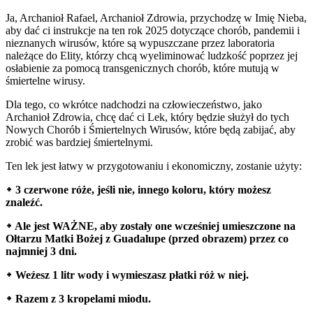
Ja, Archanioł Rafael, Archanioł Zdrowia, przychodzę w Imię Nieba,
aby dać ci instrukcje na ten rok 2025 dotyczące chorób, pandemii i
nieznanych wirusów, które są wypuszczane przez laboratoria
należące do Elity, którzy chcą wyeliminować ludzkość poprzez jej
osłabienie za pomocą transgenicznych chorób, które mutują w
śmiertelne wirusy.
Dla tego, co wkrótce nadchodzi na człowieczeństwo, jako
Archanioł Zdrowia, chcę dać ci Lek, który będzie służył do tych
Nowych Chorób i Śmiertelnych Wirusów, które będą zabijać, aby
zrobić was bardziej śmiertelnymi.
Ten lek jest łatwy w przygotowaniu i ekonomiczny, zostanie użyty:
᛭ 3 czerwone róże, jeśli nie, innego koloru, który możesz
znaleźć.
᛭ Ale jest WAŻNE, aby zostały one wcześniej umieszczone na
Ołtarzu Matki Bożej z Guadalupe (przed obrazem) przez co
najmniej 3 dni.
᛭ Weźesz 1 litr wody i wymieszasz płatki róż w niej.
᛭ Razem z 3 kropelami miodu.