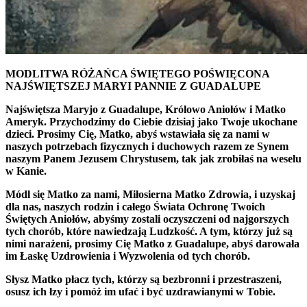
MODLITWA RÓŻAŃCA ŚWIĘTEGO POŚWIĘCONA
NAJŚWIĘTSZEJ MARYI PANNIE Z GUADALUPE
Najświętsza Maryjo z Guadalupe, Królowo Aniołów i Matko
Ameryk. Przychodzimy do Ciebie dzisiaj jako Twoje ukochane
dzieci. Prosimy Cię, Matko, abyś wstawiała się za nami w
naszych potrzebach fizycznych i duchowych razem ze Synem
naszym Panem Jezusem Chrystusem, tak jak zrobiłaś na weselu
w Kanie.
Módl się Matko za nami, Miłosierna Matko Zdrowia, i uzyskaj
dla nas, naszych rodzin i całego Świata Ochronę Twoich
Świętych Aniołów, abyśmy zostali oczyszczeni od najgorszych
tych chorób, które nawiedzają Ludzkość. A tym, którzy już są
nimi narażeni, prosimy Cię Matko z Guadalupe, abyś darowała
im Łaskę Uzdrowienia i Wyzwolenia od tych chorób.
Słysz Matko płacz tych, którzy są bezbronni i przestraszeni,
osusz ich łzy i pomóż im ufać i być uzdrawianymi w Tobie.