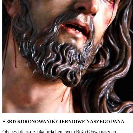
᛭ 3RD KORONOWANIE CIERNIOWE NASZEGO PANA
Obejrzyj duszo, z jaką furią i gniewem Boża Głowa naszego