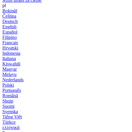
Jezus umarł za ciebie
pl
Bokmål
Čeština
Deutsch
English
Español
Filipino
Français
Hrvatski
Indonesia
Italiana
Kiswahili
Magyar
Melayu
Nederlands
Polski
Português
Română
Shqip
Suomi
Svenska
Tiếng Việt
Türkçe
ελληνικά