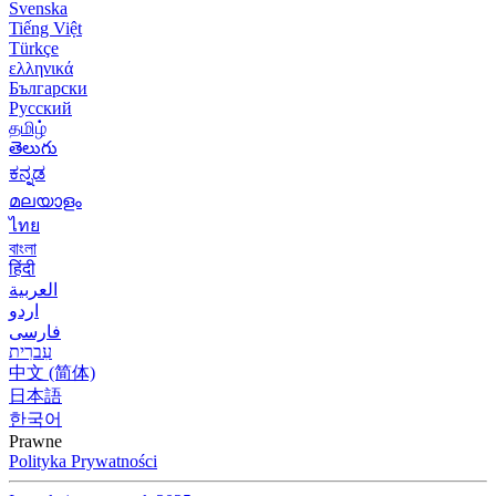
Svenska
Tiếng Việt
Türkçe
ελληνικά
Български
Русский
தமிழ்
తెలుగు
ಕನ್ನಡ
മലയാളം
ไทย
বাংলা
हिंदी
العربية
اردو
فارسی
עִברִית
中文 (简体)
日本語
한국어
Prawne
Polityka Prywatności