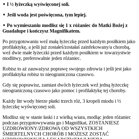
᛭ I ½ łyżeczką wyświęconej soli.
᛭ Jeśli woda jest poświęcona, tym lepiej.
᛭ Po wymieszaniu modlisz się 1 x różaniec do Matki Bożej z
Guadalupe i kończysz Magnifikatem.
Po przygotowaniu weź małą łyżeczkę przed każdym posiłkiem jako
profilaktykę, a jeśli już zostałeś/zostałaś zainfekowany/a chorobą,
weź dwie małe łyżeczki przed każdym posiłkiem w towarzystwie
modlitwy, preferowalnie jeden różaniec.
Robisz to aż zauważysz poprawę swojego zdrowia i jeśli jest jako
profilaktyka robisz to nieograniczona czasowo.
Gdy się poprawisz, zamiast dwóch łyżeczek weź jedną łyżeczkę
nieograniczoną czasowo jako pomoc i profilaktykę tej choroby.
Każdy litr wody bierze płatki trzech róż, 3 kropeli miodu i ½
łyżeczkę wyświęconej soli.
Modlisz się w stanie łaski i z wielką wiara, modląc jeden różaniec
podczas przygotowywania go i Magnifikat, ZOSTANIESZ
UZDROWIONY/ZDROWA OD WSZYSTKICH
ŚMIERTELNYCH CHORÓB I MOŻESZ ZOSTAĆ