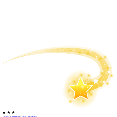
★
★
★