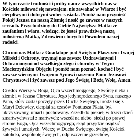
W tym czasie trudności i próby naucz wszystkich nas w
Kościele miłować się nawzajem, nie zawahać w Wiarze i być
cierpliwymi i dobrymi wobec sąsiada. Pomóż nam przynieść
Pokój Jezusa na naszą Ziemię i nosić go zawsze w naszych
sercach. Przychodzimy do Ciebie Najświętsza Matko ze
zaufaniem i wiara, wiedząc, że jesteś prawdziwą naszą
miłosierną Matką, Zdrowiem chorych i Powodem naszej
radości.
Chroni nas Matko z Guadalupe pod Świętym Płaszczem Twojej
Miłości i Ochrony, trzymaj nas zawsze Uzdrawianymi i
Ochranionymi od wszelkiego złego i choroby w Twym
Macierzyńskim Objęciu i pomóż nam poznać, kochać i być
zawsze wiernymi Twojemu Synowi naszemu Panu Jezusowi
Chrystusowi i żyć zawsze pod Jego Świętą i Bożą Wolą. Amen.
Credo:
Wierzę w Boga, Ojca wszechmogącego, Stwórcę nieba i
ziemi; i w Jezusa Chrystusa, Jego jedynorodzonego Syna, naszego
Pana, który został poczęty przez Ducha Świętego, urodził się z
Maryi Dziewicy, cierpiał za czasów Pontiusza Piłata, był
ukrzyżowany, umarł i pochowany. Zszedł do piekieł; w trzeci dzień
zmartwychwstał z martwych; wszedł na niebo, siedzi po prawej
stronie Boga, Ojca wszechmogącego; skąd przyjdzie osądzić
żywych i umarłych. Wierzę w Ducha Świętego, świętą Kościół
katolicki, wspólnotę świętych, odpuszczenie grzechów,