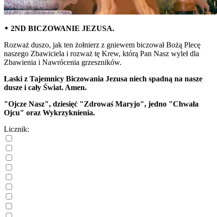
᛭ 2ND BICZOWANIE JEZUSA.
Rozważ duszo, jak ten żołnierz z gniewem biczował Bożą Plecę
naszego Zbawiciela i rozważ tę Krew, którą Pan Nasz wyleł dla
Zbawienia i Nawrócenia grzeszników.
Łaski z Tajemnicy Biczowania Jezusa niech spadną na nasze
dusze i cały Świat. Amen.
"Ojcze Nasz", dziesięć "Zdrowaś Maryjo", jedno "Chwała
Ojcu" oraz Wykrzyknienia.
Licznik: