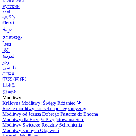
Български
Русский
বাংলা
বதமிழ்
తెలుగు
ಕನ್ನಡ
മലയാളം
ไทย
हिंदी
العربية
اردو
فارسی
עִברִית
中文 (简体)
日本語
한국어
Modlitwy
Královna Modlitwy: Święty Różaniec
🌹
Różne modlitwy, konsekracje i egzorcyzmy
Modlitwy od Jezusa Dobrego Pasterza do Enocha
Modlitwy dla Bożego Przygotowania Serc
Modlitwy Świętego Rodziny Schronienia
Modlitwy z innych Objawień
Krusada Modlitewna