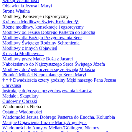
Szukaj Wiadomości
Objawienia Jezusa i Maryi
Strona Witalna
Modlitwy, Konsercje i Egzorcyzmy
Královna Modlitwy: Święty Różaniec
🌹
Różne modlitwy, konsekracje i egzorcyzmy
Modlitwy od Jezusa Dobrego Pasterza do Enocha
Modlitwy dla Bożego Przygotowania Serc
Modlitwy Świętego Rodziny Schronienia
Modlitwy z innych Objawień
Krusada Modlitewna
Modlitwy przez Matkę Bożą z Jacarei
Nabożeństwo do Najczystszego Serca Świętego Józefa
Modlitwy do Zjednoczenia się ze Świątą Miłością
Płomień Miłości Niepokalanego Serca Maryi
†
†
†
Dwadzieścia cztery godziny Męki naszego Pana Jezusa
Chrystusa
Instrukcje dotyczące przygotowywania lekarstw
Medale i Skapulary
Cudowny Obrazki
Wiadomości z Nieba
Ostatnie Wiadomości
Wiadomości Jezusa Dobrego Pasterza do Enocha, Kolumbia
Marijne Objawienia Luz de Marii, Argentyna
Wiadomości do Anny w Mellatz/Göttingen, Niemcy