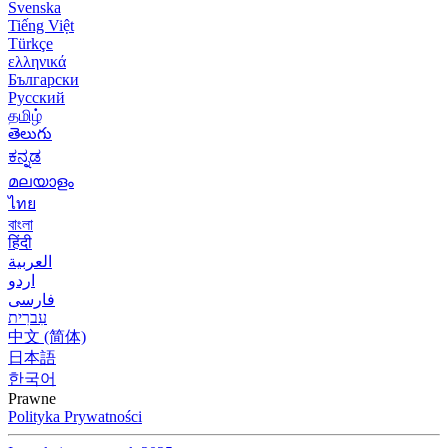
Svenska
Tiếng Việt
Türkçe
ελληνικά
Български
Русский
தமிழ்
తెలుగు
ಕನ್ನಡ
മലയാളം
ไทย
বাংলা
हिंदी
العربية
اردو
فارسی
עִברִית
中文 (简体)
日本語
한국어
Prawne
Polityka Prywatności