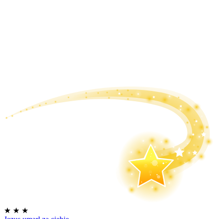
★
★
★