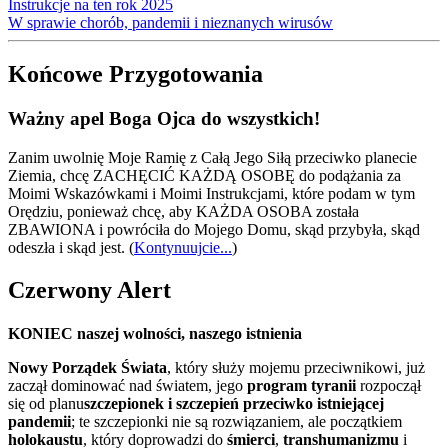
Instrukcje na ten rok 2025
W sprawie chorób, pandemii i nieznanych wirusów
Końcowe Przygotowania
Ważny apel Boga Ojca do wszystkich!
Zanim uwolnię Moje Ramię z Całą Jego Siłą przeciwko planecie
Ziemia, chcę ZACHĘCIĆ KAŻDĄ OSOBĘ do podążania za
Moimi Wskazówkami i Moimi Instrukcjami, które podam w tym
Orędziu, ponieważ chcę, aby KAŻDA OSOBA została
ZBAWIONA i powróciła do Mojego Domu, skąd przybyła, skąd
odeszła i skąd jest.
(
Kontynuujcie...
)
Czerwony Alert
KONIEC naszej wolności, naszego istnienia
Nowy Porządek Świata
, który służy mojemu przeciwnikowi, już
zaczął dominować nad światem, jego
program tyranii
rozpoczął
się od planu
szczepionek i szczepień przeciwko istniejącej
pandemii
; te szczepionki nie są rozwiązaniem, ale początkiem
holokaustu
, który doprowadzi do
śmierci
,
transhumanizmu
i