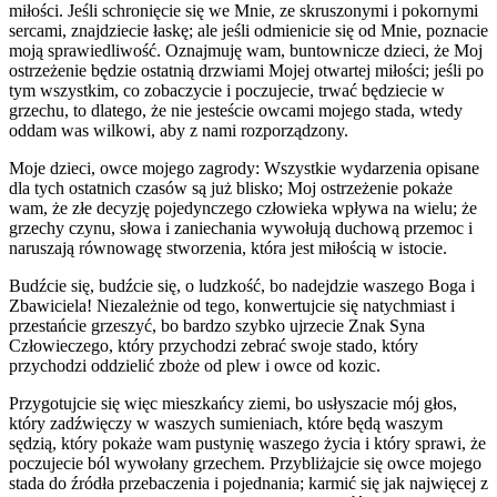
miłości. Jeśli schronięcie się we Mnie, ze skruszonymi i pokornymi
sercami, znajdziecie łaskę; ale jeśli odmienicie się od Mnie, poznacie
moją sprawiedliwość. Oznajmuję wam, buntownicze dzieci, że Moj
ostrzeżenie będzie ostatnią drzwiami Mojej otwartej miłości; jeśli po
tym wszystkim, co zobaczycie i poczujecie, trwać będziecie w
grzechu, to dlatego, że nie jesteście owcami mojego stada, wtedy
oddam was wilkowi, aby z nami rozporządzony.
Moje dzieci, owce mojego zagrody: Wszystkie wydarzenia opisane
dla tych ostatnich czasów są już blisko; Moj ostrzeżenie pokaże
wam, że złe decyzję pojedynczego człowieka wpływa na wielu; że
grzechy czynu, słowa i zaniechania wywołują duchową przemoc i
naruszają równowagę stworzenia, która jest miłością w istocie.
Budźcie się, budźcie się, o ludzkość, bo nadejdzie waszego Boga i
Zbawiciela! Niezależnie od tego, konwertujcie się natychmiast i
przestańcie grzeszyć, bo bardzo szybko ujrzecie Znak Syna
Człowieczego, który przychodzi zebrać swoje stado, który
przychodzi oddzielić zboże od plew i owce od kozic.
Przygotujcie się więc mieszkańcy ziemi, bo usłyszacie mój głos,
który zadźwięczy w waszych sumieniach, które będą waszym
sędzią, który pokaże wam pustynię waszego życia i który sprawi, że
poczujecie ból wywołany grzechem. Przybliżajcie się owce mojego
stada do źródła przebaczenia i pojednania; karmić się jak najwięcej z