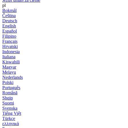
Jezus umarł za ciebie
pl
Bokmål
Čeština
Deutsch
English
Español
Filipino
Français
Hrvatski
Indonesia
Italiana
Kiswahili
Magyar
Melayu
Nederlands
Polski
Português
Română
Shqip
Suomi
Svenska
Tiếng Việt
Türkçe
ελληνικά