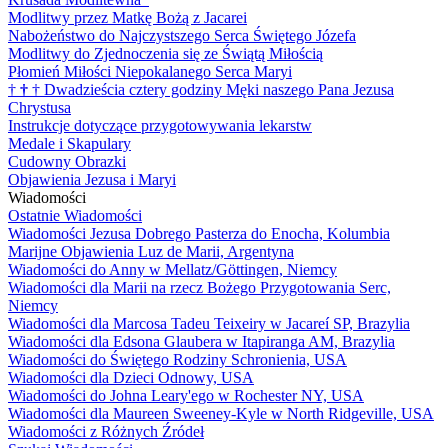
Modlitwy przez Matkę Bożą z Jacarei
Nabożeństwo do Najczystszego Serca Świętego Józefa
Modlitwy do Zjednoczenia się ze Świątą Miłością
Płomień Miłości Niepokalanego Serca Maryi
†
†
†
Dwadzieścia cztery godziny Męki naszego Pana Jezusa
Chrystusa
Instrukcje dotyczące przygotowywania lekarstw
Medale i Skapulary
Cudowny Obrazki
Objawienia Jezusa i Maryi
Wiadomości
Ostatnie Wiadomości
Wiadomości Jezusa Dobrego Pasterza do Enocha, Kolumbia
Marijne Objawienia Luz de Marii, Argentyna
Wiadomości do Anny w Mellatz/Göttingen, Niemcy
Wiadomości dla Marii na rzecz Bożego Przygotowania Serc,
Niemcy
Wiadomości dla Marcosa Tadeu Teixeiry w Jacareí SP, Brazylia
Wiadomości dla Edsona Glaubera w Itapiranga AM, Brazylia
Wiadomości do Świętego Rodziny Schronienia, USA
Wiadomości dla Dzieci Odnowy, USA
Wiadomości do Johna Leary'ego w Rochester NY, USA
Wiadomości dla Maureen Sweeney-Kyle w North Ridgeville, USA
Wiadomości z Różnych Źródeł