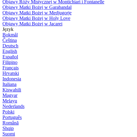
Objawy Róży Mistycznej w Montichiari i Fontanelle
Objawy Matki Bożej w Garabandal
Objawy Matki Bożej w Medjugorje
Objawy Matki Bożej w Holy Love
Objawy Matki Bożej w Jacarei
Język
Bokmål
Čeština
Deutsch
English
Español
Filipino
Français
Hrvatski
Indonesia
Italiana
Kiswahili
Magyar
Melayu
Nederlands
Polski
Português
Română
Shqip
Suomi