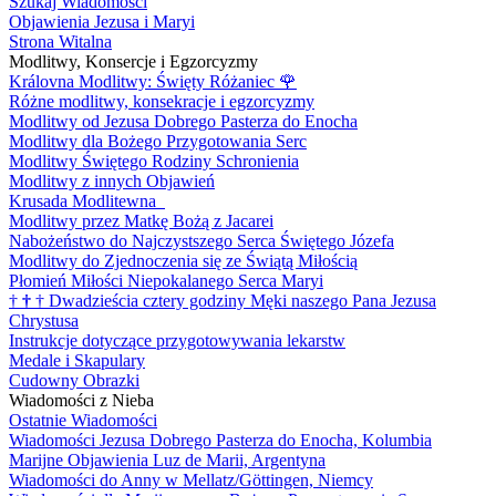
Szukaj Wiadomości
Objawienia Jezusa i Maryi
Strona Witalna
Modlitwy, Konsercje i Egzorcyzmy
Královna Modlitwy: Święty Różaniec
🌹
Różne modlitwy, konsekracje i egzorcyzmy
Modlitwy od Jezusa Dobrego Pasterza do Enocha
Modlitwy dla Bożego Przygotowania Serc
Modlitwy Świętego Rodziny Schronienia
Modlitwy z innych Objawień
Krusada Modlitewna
Modlitwy przez Matkę Bożą z Jacarei
Nabożeństwo do Najczystszego Serca Świętego Józefa
Modlitwy do Zjednoczenia się ze Świątą Miłością
Płomień Miłości Niepokalanego Serca Maryi
†
†
†
Dwadzieścia cztery godziny Męki naszego Pana Jezusa
Chrystusa
Instrukcje dotyczące przygotowywania lekarstw
Medale i Skapulary
Cudowny Obrazki
Wiadomości z Nieba
Ostatnie Wiadomości
Wiadomości Jezusa Dobrego Pasterza do Enocha, Kolumbia
Marijne Objawienia Luz de Marii, Argentyna
Wiadomości do Anny w Mellatz/Göttingen, Niemcy