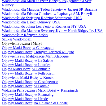
Wiadomości dla Marii na rzecz Bożego Przygotowania Serc,
Niemcy
Wiadomości dla Marcosa Tadeu Teixeiry w Jacareí SP, Brazylia
Wiadomości dla Edsona Glaubera w Itapiranga AM, Brazylia
Wiadomości do Świętego Rodziny Schronienia, USA
Wiadomości dla Dzieci Odnowy, USA
Wiadomości do Johna Leary'ego w Rochester NY, USA
Wiadomości dla Maureen Sweeney-Kyle w North Ridgeville, USA
Wiadomości z Różnych Źródeł
Szukaj Wiadomości
Objawienia Jezusa i Maryi
Objaw Matki Bożej w Caravaggio
Objawy Matki Bożej Dobrych Zdarzeń w Quito
Objawienia św. Małgorzacie Marii Alacoque
Objawy Matki Bożej w La Salette
Objawy Matki Bożej w Lourdes
Objaw Matki Bożej w Pontmain
Objawy Matki Bożej w Pellevoisin
Objawienie Matki Bożej w Knock
Objawy Matki Bożej w Castelpetroso
Objawy Matki Bożej w Fatimie
Widzenia Pana Jezusa i Matki Bożej w Kampinach
Objawy Matki Bożej w Beauraing
Objawy Matki Bożej w Heede
Objawy Matki Bożej na Ghiaiach di Bonate