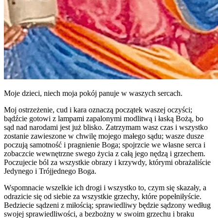
Moje dzieci, niech moja pokój panuje w waszych sercach.
Moj ostrzeżenie, cud i kara oznaczą początek waszej oczyści;
bądźcie gotowi z lampami zapalonymi modlitwą i łaską Bożą, bo
sąd nad narodami jest już blisko. Zatrzymam wasz czas i wszystko
zostanie zawieszone w chwilę mojego małego sądu; wasze dusze
poczują samotność i pragnienie Boga; spojrzcie we własne serca i
zobaczcie wewnętrzne swego życia z całą jego nędzą i grzechem.
Poczujecie ból za wszystkie obrazy i krzywdy, którymi obrażaliście
Jedynego i Trójjednego Boga.
Wspomnacie wszelkie ich drogi i wszystko to, czym się skazały, a
odrazicie się od siebie za wszystkie grzechy, które popełniłyście.
Bedziecie sądzeni z miłością; sprawiedliwy będzie sądzony według
swojej sprawiedliwości, a bezbożny w swoim grzechu i braku