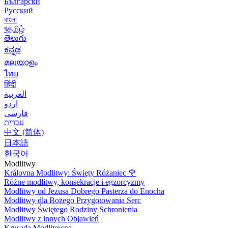
Български
Русский
বাংলা
বதமிழ்
తెలుగు
ಕನ್ನಡ
മലയാളം
ไทย
हिंदी
العربية
اردو
فارسی
עִברִית
中文 (简体)
日本語
한국어
Modlitwy
Královna Modlitwy: Święty Różaniec
🌹
Różne modlitwy, konsekracje i egzorcyzmy
Modlitwy od Jezusa Dobrego Pasterza do Enocha
Modlitwy dla Bożego Przygotowania Serc
Modlitwy Świętego Rodziny Schronienia
Modlitwy z innych Objawień
Krusada Modlitewna