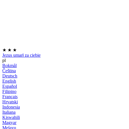
★
★
★
Jezus umarł za ciebie
pl
Bokmål
Čeština
Deutsch
English
Español
Filipino
Français
Hrvatski
Indonesia
Italiana
Kiswahili
Magyar
Melayu