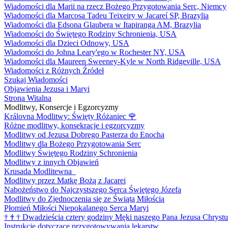
Wiadomości dla Marii na rzecz Bożego Przygotowania Serc, Niemcy
Wiadomości dla Marcosa Tadeu Teixeiry w Jacareí SP, Brazylia
Wiadomości dla Edsona Glaubera w Itapiranga AM, Brazylia
Wiadomości do Świętego Rodziny Schronienia, USA
Wiadomości dla Dzieci Odnowy, USA
Wiadomości do Johna Leary'ego w Rochester NY, USA
Wiadomości dla Maureen Sweeney-Kyle w North Ridgeville, USA
Wiadomości z Różnych Źródeł
Szukaj Wiadomości
Objawienia Jezusa i Maryi
Strona Witalna
Modlitwy, Konsercje i Egzorcyzmy
Královna Modlitwy: Święty Różaniec
🌹
Różne modlitwy, konsekracje i egzorcyzmy
Modlitwy od Jezusa Dobrego Pasterza do Enocha
Modlitwy dla Bożego Przygotowania Serc
Modlitwy Świętego Rodziny Schronienia
Modlitwy z innych Objawień
Krusada Modlitewna
Modlitwy przez Matkę Bożą z Jacarei
Nabożeństwo do Najczystszego Serca Świętego Józefa
Modlitwy do Zjednoczenia się ze Świątą Miłością
Płomień Miłości Niepokalanego Serca Maryi
†
†
†
Dwadzieścia cztery godziny Męki naszego Pana Jezusa Chrystu
Instrukcje dotyczące przygotowywania lekarstw