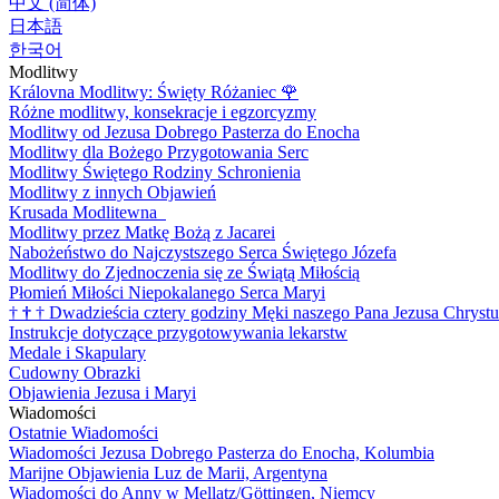
中文 (简体)
日本語
한국어
Modlitwy
Královna Modlitwy: Święty Różaniec
🌹
Różne modlitwy, konsekracje i egzorcyzmy
Modlitwy od Jezusa Dobrego Pasterza do Enocha
Modlitwy dla Bożego Przygotowania Serc
Modlitwy Świętego Rodziny Schronienia
Modlitwy z innych Objawień
Krusada Modlitewna
Modlitwy przez Matkę Bożą z Jacarei
Nabożeństwo do Najczystszego Serca Świętego Józefa
Modlitwy do Zjednoczenia się ze Świątą Miłością
Płomień Miłości Niepokalanego Serca Maryi
†
†
†
Dwadzieścia cztery godziny Męki naszego Pana Jezusa Chrystu
Instrukcje dotyczące przygotowywania lekarstw
Medale i Skapulary
Cudowny Obrazki
Objawienia Jezusa i Maryi
Wiadomości
Ostatnie Wiadomości
Wiadomości Jezusa Dobrego Pasterza do Enocha, Kolumbia
Marijne Objawienia Luz de Marii, Argentyna
Wiadomości do Anny w Mellatz/Göttingen, Niemcy