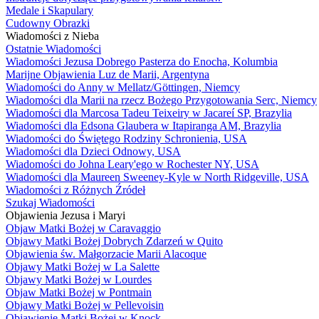
Medale i Skapulary
Cudowny Obrazki
Wiadomości z Nieba
Ostatnie Wiadomości
Wiadomości Jezusa Dobrego Pasterza do Enocha, Kolumbia
Marijne Objawienia Luz de Marii, Argentyna
Wiadomości do Anny w Mellatz/Göttingen, Niemcy
Wiadomości dla Marii na rzecz Bożego Przygotowania Serc, Niemcy
Wiadomości dla Marcosa Tadeu Teixeiry w Jacareí SP, Brazylia
Wiadomości dla Edsona Glaubera w Itapiranga AM, Brazylia
Wiadomości do Świętego Rodziny Schronienia, USA
Wiadomości dla Dzieci Odnowy, USA
Wiadomości do Johna Leary'ego w Rochester NY, USA
Wiadomości dla Maureen Sweeney-Kyle w North Ridgeville, USA
Wiadomości z Różnych Źródeł
Szukaj Wiadomości
Objawienia Jezusa i Maryi
Objaw Matki Bożej w Caravaggio
Objawy Matki Bożej Dobrych Zdarzeń w Quito
Objawienia św. Małgorzacie Marii Alacoque
Objawy Matki Bożej w La Salette
Objawy Matki Bożej w Lourdes
Objaw Matki Bożej w Pontmain
Objawy Matki Bożej w Pellevoisin
Objawienie Matki Bożej w Knock