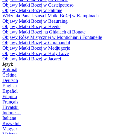
Objawy Matki Bożej w Castelpetroso
Objawy Matki Bożej w Fatimie
Widzenia Pana Jezusa i Matki Bożej w Kampinach
Objawy Matki Bożej w Beauraing
Objawy Matki Bożej w Heede
Objawy Matki Bożej na Ghiaiach di Bonate
Objawy Róży Mistycznej w Montichiari i Fontanelle
Objawy Matki Bożej w Garabandal
Objawy Matki Bożej w Medjugorje
Objawy Matki Bożej w Holy Love
Objawy Matki Bożej w Jacarei
Język
Bokmål
Čeština
Deutsch
English
Español
Filipino
Français
Hrvatski
Indonesia
Italiana
Kiswahili
Magyar