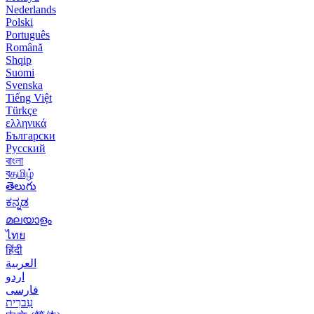
Nederlands
Polski
Português
Română
Shqip
Suomi
Svenska
Tiếng Việt
Türkçe
ελληνικά
Български
Русский
বাংলা
বதமிழ்
తెలుగు
ಕನ್ನಡ
മലയാളം
ไทย
हिंदी
العربية
اردو
فارسی
עִברִית