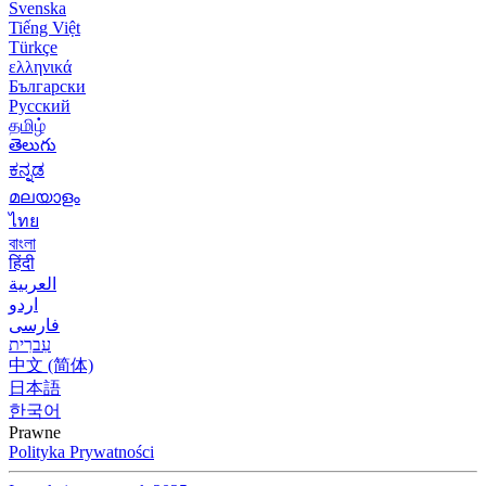
Svenska
Tiếng Việt
Türkçe
ελληνικά
Български
Русский
தமிழ்
తెలుగు
ಕನ್ನಡ
മലയാളം
ไทย
বাংলা
हिंदी
العربية
اردو
فارسی
עִברִית
中文 (简体)
日本語
한국어
Prawne
Polityka Prywatności