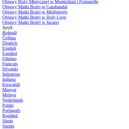
Objawy Róży Mistycznej w Montichiari i Fontanelle
Objawy Matki Bożej w Garabandal
Objawy Matki Bożej w Medjugorje
Objawy Matki Bożej w Holy Love
Objawy Matki Bożej w Jacarei
Język
Bokmål
Čeština
Deutsch
English
Español
Filipino
Français
Hrvatski
Indonesia
Italiana
Kiswahili
Magyar
Melayu
Nederlands
Polski
Português
Română
Shqip
Suomi