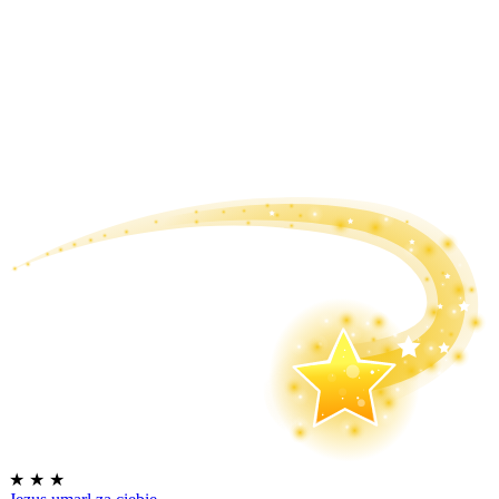
★
★
★