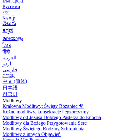
Български
Русский
বাংলা
বதமிழ்
తెలుగు
ಕನ್ನಡ
മലയാളം
ไทย
हिंदी
العربية
اردو
فارسی
עִברִית
中文 (简体)
日本語
한국어
Modlitwy
Královna Modlitwy: Święty Różaniec
🌹
Różne modlitwy, konsekracje i egzorcyzmy
Modlitwy od Jezusa Dobrego Pasterza do Enocha
Modlitwy dla Bożego Przygotowania Serc
Modlitwy Świętego Rodziny Schronienia
Modlitwy z innych Objawień
Krusada Modlitewna