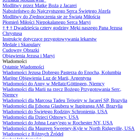
Modlitwy przez Matkę Bożą z Jacarei
Nabożeństwo do Najczystszego Serca Świętego Józefa
Modlitwy do Zjednoczenia się ze Świątą Miłością
Płomień Miłości Niepokalanego Serca Maryi
†
†
†
Dwadzieścia cztery godziny Męki naszego Pana Jezusa
Chrystusa
Instrukcje dotyczące przygotowywania lekarstw
Medale i Skapulary
Cudowny Obrazki
Objawienia Jezusa i Maryi
Wiadomości
Ostatnie Wiadomości
Wiadomości Jezusa Dobrego Pasterza do Enocha, Kolumbia
Marijne Objawienia Luz de Marii, Argentyna
Wiadomości do Anny w Mellatz/Göttingen, Niemcy
Wiadomości dla Marii na rzecz Bożego Przygotowania Serc,
Niemcy
Wiadomości dla Marcosa Tadeu Teixeiry w Jacareí SP, Brazylia
Wiadomości dla Edsona Glaubera w Itapiranga AM, Brazylia
Wiadomości do Świętego Rodziny Schronienia, USA
Wiadomości dla Dzieci Odnowy, USA
Wiadomości do Johna Leary'ego w Rochester NY, USA
Wiadomości dla Maureen Sweeney-Kyle w North Ridgeville, USA
Wiadomości z Różnych Źródeł