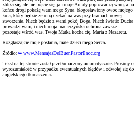
zbliża się; ale nie bójcie się, ja i moje Anioły poprowadzą wam, a na
końcu drogi pokażę wam mego Syna, błogosławiony owoc mojego
łona, który będzie ze mną czekać na was przy bramach nowej
stworzenia. Niech będzie z wami pokój Boga. Niech światło Ducha
prowadzi wam; i niech moja macierzyńska ochrona zawsze
pozostaje wśród was. Twoja Matka kocha cię. Maria z Nazaretu.
Rozgłaszajcie moje posłania, małe dzieci mego Serca.
Źródło:
➥ www.MensajesDelBuenPastorEnoc.org
Tekst na tej stronie został przetłumaczony automatycznie. Prosimy o
wyrozumiałość w przypadku ewentualnych błędów i odwołaj się do
angielskiego tłumaczenia.