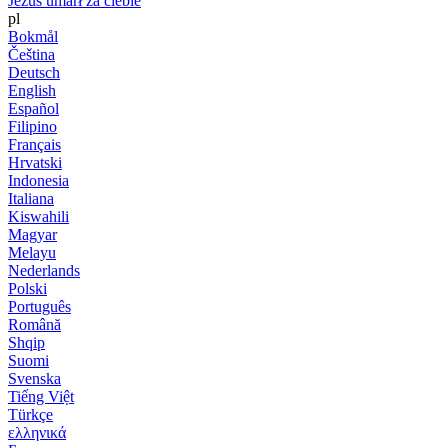
Jezus umarł za ciebie
pl
Bokmål
Čeština
Deutsch
English
Español
Filipino
Français
Hrvatski
Indonesia
Italiana
Kiswahili
Magyar
Melayu
Nederlands
Polski
Português
Română
Shqip
Suomi
Svenska
Tiếng Việt
Türkçe
ελληνικά