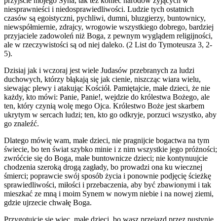
przyjście mojego Syna, tak też koniec narodów żyjących w
niesprawnieści i niedosprawiedliwości. Ludzie tych ostatnich
czasów są egoistyczni, pychliwi, dumni, bluzgierzy, buntownicy,
niewspółmiernie, zdrajcy, wrogowie wszystkiego dobrego, bardziej
przyjaciele zadowoleń niż Boga, z pewnym wyglądem religijności,
ale w rzeczywistości są od niej daleko. (2 List do Tymoteusza 3, 2-
5).
Dzisiaj jak i wczoraj jest wiele Judasów przebranych za ludzi
duchowych, którzy błąkają się jak cienie, niszcząc wiara wielu,
siewając plewy i atakując Kościół. Pamiętajcie, małe dzieci, że nie
każdy, kto mówi: Panie, Panie!, wejdzie do królestwa Bożego, ale
ten, który czynią wolę mego Ojca. Królestwo Boże jest skarbem
ukrytym w sercach ludzi; ten, kto go odkryje, porzuci wszystko, aby
go znaleźć.
Dlatego mówię wam, małe dzieci, nie pragnijcie bogactwa na tym
świecie, bo ten świat szybko minie i z nim wszystkie jego próżności;
zwróćcie się do Boga, małe buntownicze dzieci; nie kontynuujcie
chodzenia szeroką drogą zagłady, bo prowadzi ona ku wiecznej
śmierci; poprawcie swój sposób życia i ponownie podjęcię ścieżkę
sprawiedliwości, miłości i przebaczenia, aby być zbawionymi i tak
mieszkać ze mną i moim Synem w nowym niebie i na nowej ziemi,
gdzie ujrzecie chwałę Boga.
Przygotujcie się więc, małe dzieci, bo wasz przejazd przez pustynię