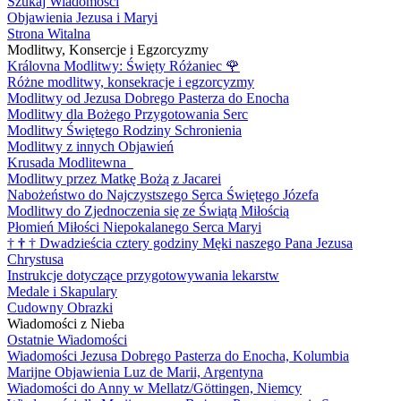
Szukaj Wiadomości
Objawienia Jezusa i Maryi
Strona Witalna
Modlitwy, Konsercje i Egzorcyzmy
Královna Modlitwy: Święty Różaniec
🌹
Różne modlitwy, konsekracje i egzorcyzmy
Modlitwy od Jezusa Dobrego Pasterza do Enocha
Modlitwy dla Bożego Przygotowania Serc
Modlitwy Świętego Rodziny Schronienia
Modlitwy z innych Objawień
Krusada Modlitewna
Modlitwy przez Matkę Bożą z Jacarei
Nabożeństwo do Najczystszego Serca Świętego Józefa
Modlitwy do Zjednoczenia się ze Świątą Miłością
Płomień Miłości Niepokalanego Serca Maryi
†
†
†
Dwadzieścia cztery godziny Męki naszego Pana Jezusa
Chrystusa
Instrukcje dotyczące przygotowywania lekarstw
Medale i Skapulary
Cudowny Obrazki
Wiadomości z Nieba
Ostatnie Wiadomości
Wiadomości Jezusa Dobrego Pasterza do Enocha, Kolumbia
Marijne Objawienia Luz de Marii, Argentyna
Wiadomości do Anny w Mellatz/Göttingen, Niemcy