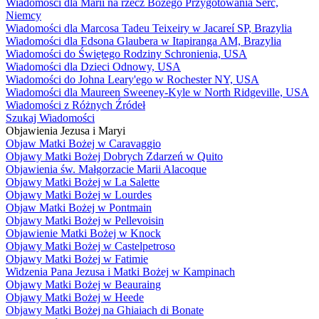
Wiadomości dla Marii na rzecz Bożego Przygotowania Serc,
Niemcy
Wiadomości dla Marcosa Tadeu Teixeiry w Jacareí SP, Brazylia
Wiadomości dla Edsona Glaubera w Itapiranga AM, Brazylia
Wiadomości do Świętego Rodziny Schronienia, USA
Wiadomości dla Dzieci Odnowy, USA
Wiadomości do Johna Leary'ego w Rochester NY, USA
Wiadomości dla Maureen Sweeney-Kyle w North Ridgeville, USA
Wiadomości z Różnych Źródeł
Szukaj Wiadomości
Objawienia Jezusa i Maryi
Objaw Matki Bożej w Caravaggio
Objawy Matki Bożej Dobrych Zdarzeń w Quito
Objawienia św. Małgorzacie Marii Alacoque
Objawy Matki Bożej w La Salette
Objawy Matki Bożej w Lourdes
Objaw Matki Bożej w Pontmain
Objawy Matki Bożej w Pellevoisin
Objawienie Matki Bożej w Knock
Objawy Matki Bożej w Castelpetroso
Objawy Matki Bożej w Fatimie
Widzenia Pana Jezusa i Matki Bożej w Kampinach
Objawy Matki Bożej w Beauraing
Objawy Matki Bożej w Heede
Objawy Matki Bożej na Ghiaiach di Bonate