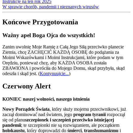
Instrukcje na ten rok 2025
W sprawie chorób, pandemii i nieznanych wirusów
Końcowe Przygotowania
Ważny apel Boga Ojca do wszystkich!
Zanim uwolnię Moje Ramię z Całą Jego Siłą przeciwko planecie
Ziemia, chcę ZACHĘCIĆ KAŻDĄ OSOBĘ do podążania za
Moimi Wskazówkami i Moimi Instrukcjami, które podam w tym
Orędziu, ponieważ chcę, aby KAŻDA OSOBA została
ZBAWIONA i powróciła do Mojego Domu, skąd przybyła, skąd
odeszła i skąd jest.
(
Kontynuujcie...
)
Czerwony Alert
KONIEC naszej wolności, naszego istnienia
Nowy Porządek Świata
, który służy mojemu przeciwnikowi, już
zaczął dominować nad światem, jego
program tyranii
rozpoczął
się od planu
szczepionek i szczepień przeciwko istniejącej
pandemii
; te szczepionki nie są rozwiązaniem, ale początkiem
holokaustu
, który doprowadzi do
śmierci
,
transhumanizmu
i