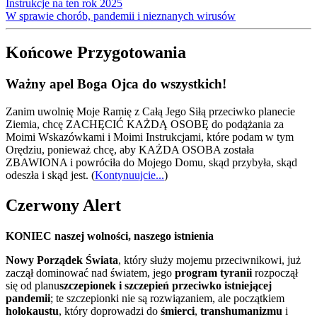
Instrukcje na ten rok 2025
W sprawie chorób, pandemii i nieznanych wirusów
Końcowe Przygotowania
Ważny apel Boga Ojca do wszystkich!
Zanim uwolnię Moje Ramię z Całą Jego Siłą przeciwko planecie
Ziemia, chcę ZACHĘCIĆ KAŻDĄ OSOBĘ do podążania za
Moimi Wskazówkami i Moimi Instrukcjami, które podam w tym
Orędziu, ponieważ chcę, aby KAŻDA OSOBA została
ZBAWIONA i powróciła do Mojego Domu, skąd przybyła, skąd
odeszła i skąd jest.
(
Kontynuujcie...
)
Czerwony Alert
KONIEC naszej wolności, naszego istnienia
Nowy Porządek Świata
, który służy mojemu przeciwnikowi, już
zaczął dominować nad światem, jego
program tyranii
rozpoczął
się od planu
szczepionek i szczepień przeciwko istniejącej
pandemii
; te szczepionki nie są rozwiązaniem, ale początkiem
holokaustu
, który doprowadzi do
śmierci
,
transhumanizmu
i