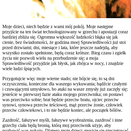
Moje dzieci, niech będzie z wami mój pokój. Moje następne
przyjście na ten świat technologizowany w grzechu i apostazji coraz
bardziej zbliża się. Ogromna większość ludzkości błąka się jak
cienie, bez świadomości, że godzina moej Sprawiedliwości już stoi
przed drzwiami; dni, miesiące i lata, które jeszcze nadejdą, aby
wszystko zostało spełnione, będą coraz krótsze. Bieg czasu i zgiełk
życia nie pozwoli wielu na przebudzenie się; a moja
Sprawiedliwość przyjdzie jak błysk, jak zbójca w nocy, i znajdzie
wiele ludzi śpiących.
Przygotujcie więc moje wierne stado; nie bójcie się, to są dni
oczyszczenia, konieczne dla waszego wykuwania; bądźcie czułymi
i czuwającymi umysłowo, bo ataki na wasze zmysły już zaczęły się;
jesteście w pierwszej fazie ataku mojego przeciwnika; on postawi
was przeciwko sobie; brat będzie przeciw bratu, ojciec przeciw
synowi, synowa przeciw teściowej, mąż przeciw żonie, człowiek
przeciw człowiekowi, i to nie będzie koniec, ale początek bólów.
Zazdrość, fałszywe myśli, fałszywe wyobrażenia, zazdrosć i inne
grzechy ciała będą bronią, którą moj przeciwnik użyje, aby
pozbawić was pokoju. Dlatego moje dzieci; musicie się pieczętować