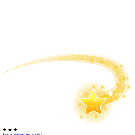
★
★
★