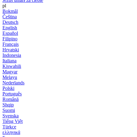
Jezus umarł za ciebie
pl
Bokmål
Čeština
Deutsch
English
Español
Filipino
Français
Hrvatski
Indonesia
Italiana
Kiswahili
Magyar
Melayu
Nederlands
Polski
Português
Română
Shqip
Suomi
Svenska
Tiếng Việt
Türkçe
ελληνικά