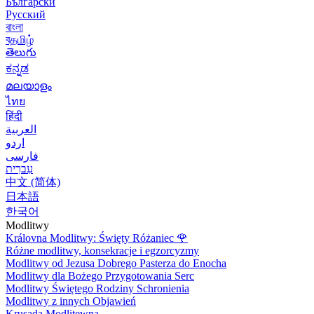
Български
Русский
বাংলা
বதமிழ்
తెలుగు
ಕನ್ನಡ
മലയാളം
ไทย
हिंदी
العربية
اردو
فارسی
עִברִית
中文 (简体)
日本語
한국어
Modlitwy
Královna Modlitwy: Święty Różaniec
🌹
Różne modlitwy, konsekracje i egzorcyzmy
Modlitwy od Jezusa Dobrego Pasterza do Enocha
Modlitwy dla Bożego Przygotowania Serc
Modlitwy Świętego Rodziny Schronienia
Modlitwy z innych Objawień
Krusada Modlitewna