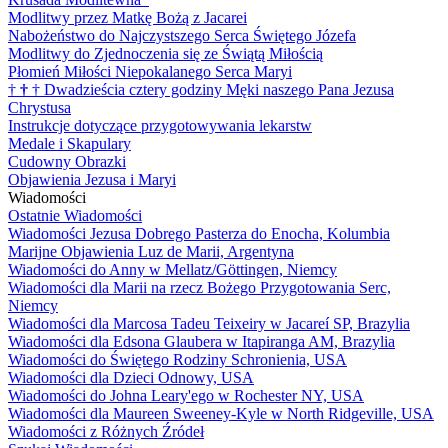
Modlitwy przez Matkę Bożą z Jacarei
Nabożeństwo do Najczystszego Serca Świętego Józefa
Modlitwy do Zjednoczenia się ze Świątą Miłością
Płomień Miłości Niepokalanego Serca Maryi
†
†
†
Dwadzieścia cztery godziny Męki naszego Pana Jezusa
Chrystusa
Instrukcje dotyczące przygotowywania lekarstw
Medale i Skapulary
Cudowny Obrazki
Objawienia Jezusa i Maryi
Wiadomości
Ostatnie Wiadomości
Wiadomości Jezusa Dobrego Pasterza do Enocha, Kolumbia
Marijne Objawienia Luz de Marii, Argentyna
Wiadomości do Anny w Mellatz/Göttingen, Niemcy
Wiadomości dla Marii na rzecz Bożego Przygotowania Serc,
Niemcy
Wiadomości dla Marcosa Tadeu Teixeiry w Jacareí SP, Brazylia
Wiadomości dla Edsona Glaubera w Itapiranga AM, Brazylia
Wiadomości do Świętego Rodziny Schronienia, USA
Wiadomości dla Dzieci Odnowy, USA
Wiadomości do Johna Leary'ego w Rochester NY, USA
Wiadomości dla Maureen Sweeney-Kyle w North Ridgeville, USA
Wiadomości z Różnych Źródeł