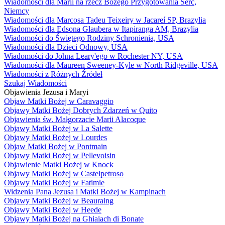
Wiadomości dla Marii na rzecz Bożego Przygotowania Serc,
Niemcy
Wiadomości dla Marcosa Tadeu Teixeiry w Jacareí SP, Brazylia
Wiadomości dla Edsona Glaubera w Itapiranga AM, Brazylia
Wiadomości do Świętego Rodziny Schronienia, USA
Wiadomości dla Dzieci Odnowy, USA
Wiadomości do Johna Leary'ego w Rochester NY, USA
Wiadomości dla Maureen Sweeney-Kyle w North Ridgeville, USA
Wiadomości z Różnych Źródeł
Szukaj Wiadomości
Objawienia Jezusa i Maryi
Objaw Matki Bożej w Caravaggio
Objawy Matki Bożej Dobrych Zdarzeń w Quito
Objawienia św. Małgorzacie Marii Alacoque
Objawy Matki Bożej w La Salette
Objawy Matki Bożej w Lourdes
Objaw Matki Bożej w Pontmain
Objawy Matki Bożej w Pellevoisin
Objawienie Matki Bożej w Knock
Objawy Matki Bożej w Castelpetroso
Objawy Matki Bożej w Fatimie
Widzenia Pana Jezusa i Matki Bożej w Kampinach
Objawy Matki Bożej w Beauraing
Objawy Matki Bożej w Heede
Objawy Matki Bożej na Ghiaiach di Bonate