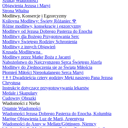
Szukaj Wiadomości
Objawienia Jezusa i Maryi
Strona Witalna
Modlitwy, Konsercje i Egzorcyzmy
Královna Modlitwy: Święty Różaniec
🌹
Różne modlitwy, konsekracje i egzorcyzmy
Modlitwy od Jezusa Dobrego Pasterza do Enocha
Modlitwy dla Bożego Przygotowania Serc
Modlitwy Świętego Rodziny Schronienia
Modlitwy z innych Objawień
Krusada Modlitewna
Modlitwy przez Matkę Bożą z Jacarei
Nabożeństwo do Najczystszego Serca Świętego Józefa
Modlitwy do Zjednoczenia się ze Świątą Miłością
Płomień Miłości Niepokalanego Serca Maryi
†
†
†
Dwadzieścia cztery godziny Męki naszego Pana Jezusa
Chrystusa
Instrukcje dotyczące przygotowywania lekarstw
Medale i Skapulary
Cudowny Obrazki
Wiadomości z Nieba
Ostatnie Wiadomości
Wiadomości Jezusa Dobrego Pasterza do Enocha, Kolumbia
Marijne Objawienia Luz de Marii, Argentyna
Wiadomości do Anny w Mellatz/Göttingen, Niemcy