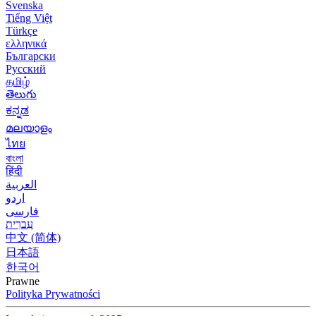
Svenska
Tiếng Việt
Türkçe
ελληνικά
Български
Русский
தமிழ்
తెలుగు
ಕನ್ನಡ
മലയാളം
ไทย
বাংলা
हिंदी
العربية
اردو
فارسی
עִברִית
中文 (简体)
日本語
한국어
Prawne
Polityka Prywatności