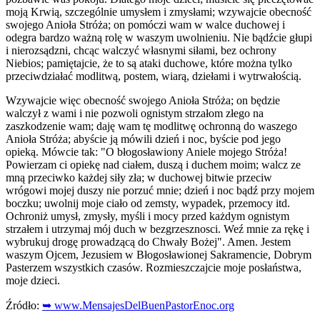
moją Krwią, szczególnie umysłem i zmysłami; wzywajcie obecność
swojego Anioła Stróża; on pomóczi wam w walce duchowej i
odegra bardzo ważną rolę w waszym uwolnieniu. Nie bądźcie głupi
i nierozsądzni, chcąc walczyć własnymi siłami, bez ochrony
Niebios; pamiętajcie, że to są ataki duchowe, które można tylko
przeciwdziałać modlitwą, postem, wiarą, dziełami i wytrwałością.
Wzywajcie więc obecność swojego Anioła Stróża; on będzie
walczył z wami i nie pozwoli ognistym strzałom złego na
zaszkodzenie wam; daję wam tę modlitwę ochronną do waszego
Anioła Stróża; abyście ją mówili dzień i noc, byście pod jego
opieką. Mówcie tak: "O błogosławiony Aniele mojego Stróża!
Powierzam ci opiekę nad ciałem, duszą i duchem moim; walcz ze
mną przeciwko każdej siły zła; w duchowej bitwie przeciw
wrógowi mojej duszy nie porzuć mnie; dzień i noc bądź przy mojem
boczku; uwolnij moje ciało od zemsty, wypadek, przemocy itd.
Ochroniż umysł, zmysły, myśli i mocy przed każdym ognistym
strzałem i utrzymaj mój duch w bezgrzesznosci. Weź mnie za rękę i
wybrukuj drogę prowadzącą do Chwały Bożej". Amen. Jestem
waszym Ojcem, Jezusiem w Błogosławionej Sakramencie, Dobrym
Pasterzem wszystkich czasów. Rozmieszczajcie moje posłaństwa,
moje dzieci.
Źródło:
➥ www.MensajesDelBuenPastorEnoc.org