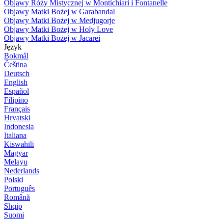
Objawy Róży Mistycznej w Montichiari i Fontanelle
Objawy Matki Bożej w Garabandal
Objawy Matki Bożej w Medjugorje
Objawy Matki Bożej w Holy Love
Objawy Matki Bożej w Jacarei
Język
Bokmål
Čeština
Deutsch
English
Español
Filipino
Français
Hrvatski
Indonesia
Italiana
Kiswahili
Magyar
Melayu
Nederlands
Polski
Português
Română
Shqip
Suomi