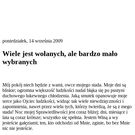
poniedziałek, 14 września 2009
Wiele jest wołanych, ale bardzo mało
wybranych
Mój pokój niech będzie z wami, owce mojego stada. Moje dni są
bliskie; ogromna większość ludzkości nadal błąka się po pustyni
duchowego lukewnego chłodzenia. Jaką smutek opanowuje moje
serce jako Ojciec ludzkości, widząc tak wiele niewdzięczności i
zapomnienia, nawet przez wielu tych, którzy twierdzą, że są z mego
stada! Noc mojej Sprawiedliwości jest coraz bliżej; dni, miesiące i
lata są coraz krótsze; wszystko się spełnia. Jestem Winą a wy
jesteście gałęziami; ten, kto odchodzi od Mnie, zginie, bo bez Mnie
nic nie jesteście.