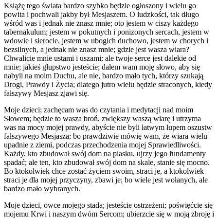
Książę tego świata bardzo szybko będzie ogłoszony i wielu go
powita i pochwali jakby był Mesjaszem. O ludzkości, tak długo
wśród was i jednak nie znasz mnie; oto jestem w ciszy każdego
tabernakulum; jestem w pokutnych i ponizonych sercach, jestem w
wdowie i sierocie, jestem w ubogich duchowo, jestem w chorych i
bezsilnych, a jednak nie znasz mnie; gdzie jest wasza wiara?
Chwalicie mnie ustami i uszami; ale twoje serce jest dalekie od
mnie; jakieś głupstwo jesteście; dałem wam moję słowo, aby się
nabyli na moim Duchu, ale nie, bardzo mało tych, którzy szukają
Drogi, Prawdy i Życia; dlatego jutro wielu będzie straconych, kiedy
fałszywy Mesjasz zjawi się.
Moje dzieci; zachęcam was do czytania i medytacji nad moim
Słowem; będzie to wasza broń, zwiększy waszą wiarę i utrzyma
was na mocy mojej prawdy, abyście nie byli łatwym łupem oszustw
fałszywego Mesjasza; bo prawdziwie mówię wam, że wiara wielu
upadnie z ziemi, podczas przechodzenia mojej Sprawiedliwości.
Każdy, kto zbudował swój dom na piasku, ujrzy jego fundamenty
spadać; ale ten, kto zbudował swój dom na skale, stanie się mocno.
Bo ktokolwiek chce zostać życiem swoim, straci je, a ktokolwiek
straci je dla mojej przyczyny, zbawi je; bo wiele jest wołanych, ale
bardzo mało wybranych.
Moje dzieci, owce mojego stada; jesteście ostrzeżeni; poświęćcie się
mojemu Krwi i naszym dwóm Sercom; ubierzcie się w moją zbroję i