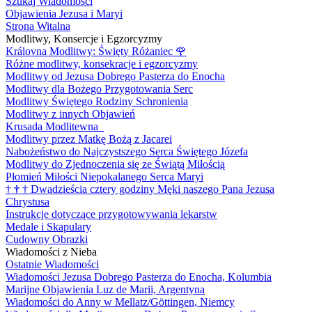
Szukaj Wiadomości
Objawienia Jezusa i Maryi
Strona Witalna
Modlitwy, Konsercje i Egzorcyzmy
Královna Modlitwy: Święty Różaniec
🌹
Różne modlitwy, konsekracje i egzorcyzmy
Modlitwy od Jezusa Dobrego Pasterza do Enocha
Modlitwy dla Bożego Przygotowania Serc
Modlitwy Świętego Rodziny Schronienia
Modlitwy z innych Objawień
Krusada Modlitewna
Modlitwy przez Matkę Bożą z Jacarei
Nabożeństwo do Najczystszego Serca Świętego Józefa
Modlitwy do Zjednoczenia się ze Świątą Miłością
Płomień Miłości Niepokalanego Serca Maryi
†
†
†
Dwadzieścia cztery godziny Męki naszego Pana Jezusa
Chrystusa
Instrukcje dotyczące przygotowywania lekarstw
Medale i Skapulary
Cudowny Obrazki
Wiadomości z Nieba
Ostatnie Wiadomości
Wiadomości Jezusa Dobrego Pasterza do Enocha, Kolumbia
Marijne Objawienia Luz de Marii, Argentyna
Wiadomości do Anny w Mellatz/Göttingen, Niemcy