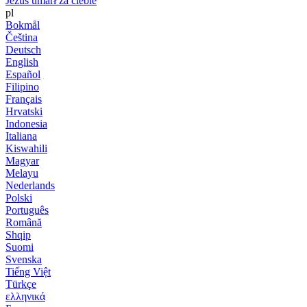
Jezus umarł za ciebie
pl
Bokmål
Čeština
Deutsch
English
Español
Filipino
Français
Hrvatski
Indonesia
Italiana
Kiswahili
Magyar
Melayu
Nederlands
Polski
Português
Română
Shqip
Suomi
Svenska
Tiếng Việt
Türkçe
ελληνικά