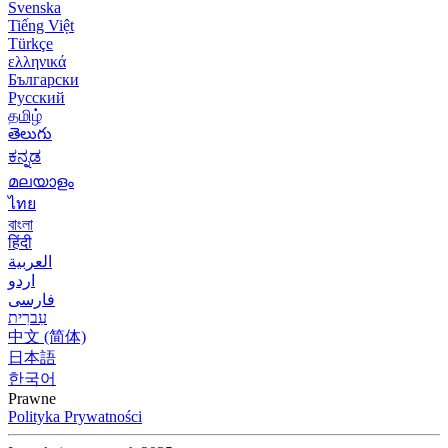
Svenska
Tiếng Việt
Türkçe
ελληνικά
Български
Русский
தமிழ்
తెలుగు
ಕನ್ನಡ
മലയാളം
ไทย
বাংলা
हिंदी
العربية
اردو
فارسی
עִברִית
中文 (简体)
日本語
한국어
Prawne
Polityka Prywatności