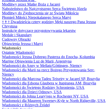
Modlitwy przez Matkę Bożą z Jacarei
Nabożeństwo do Najczystszego Serca Świętego Józefa
Modlitwy do Zjednoczenia się ze Świątą Miłością
Płomień Miłości Niepokalanego Serca Maryi
†
†
†
Dwadzieścia cztery godziny Męki naszego Pana Jezusa
Chrystusa
Instrukcje dotyczące przygotowywania lekarstw
Medale i Skapulary
Cudowny Obrazki
Objawienia Jezusa i Maryi
Wiadomości
Ostatnie Wiadomości
Wiadomości Jezusa Dobrego Pasterza do Enocha, Kolumbia
Marijne Objawienia Luz de Marii, Argentyna
Wiadomości do Anny w Mellatz/Göttingen, Niemcy
Wiadomości dla Marii na rzecz Bożego Przygotowania Serc,
Niemcy
Wiadomości dla Marcosa Tadeu Teixeiry w Jacareí SP, Brazylia
Wiadomości dla Edsona Glaubera w Itapiranga AM, Brazylia
Wiadomości do Świętego Rodziny Schronienia, USA
Wiadomości dla Dzieci Odnowy, USA
Wiadomości do Johna Leary'ego w Rochester NY, USA
Wiadomości dla Maureen Sweeney-Kyle w North Ridgeville, USA
Wiadomości z Różnych Źródeł