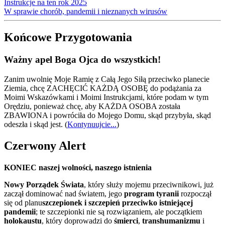
Instrukcje na ten rok 2025
W sprawie chorób, pandemii i nieznanych wirusów
Końcowe Przygotowania
Ważny apel Boga Ojca do wszystkich!
Zanim uwolnię Moje Ramię z Całą Jego Siłą przeciwko planecie
Ziemia, chcę ZACHĘCIĆ KAŻDĄ OSOBĘ do podążania za
Moimi Wskazówkami i Moimi Instrukcjami, które podam w tym
Orędziu, ponieważ chcę, aby KAŻDA OSOBA została
ZBAWIONA i powróciła do Mojego Domu, skąd przybyła, skąd
odeszła i skąd jest.
(
Kontynuujcie...
)
Czerwony Alert
KONIEC naszej wolności, naszego istnienia
Nowy Porządek Świata
, który służy mojemu przeciwnikowi, już
zaczął dominować nad światem, jego
program tyranii
rozpoczął
się od planu
szczepionek i szczepień przeciwko istniejącej
pandemii
; te szczepionki nie są rozwiązaniem, ale początkiem
holokaustu
, który doprowadzi do
śmierci
,
transhumanizmu
i