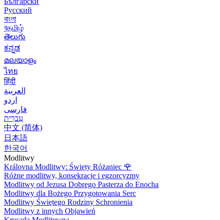
Български
Русский
বাংলা
বதமிழ்
తెలుగు
ಕನ್ನಡ
മലയാളം
ไทย
हिंदी
العربية
اردو
فارسی
עִברִית
中文 (简体)
日本語
한국어
Modlitwy
Královna Modlitwy: Święty Różaniec
🌹
Różne modlitwy, konsekracje i egzorcyzmy
Modlitwy od Jezusa Dobrego Pasterza do Enocha
Modlitwy dla Bożego Przygotowania Serc
Modlitwy Świętego Rodziny Schronienia
Modlitwy z innych Objawień
Krusada Modlitewna