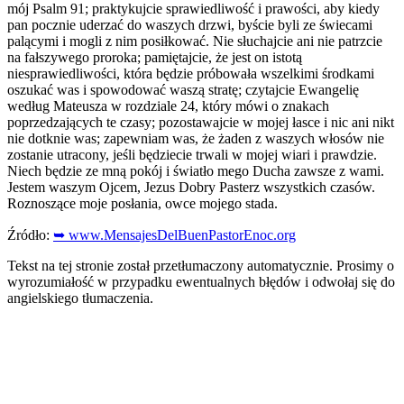
mój Psalm 91; praktykujcie sprawiedliwość i prawości, aby kiedy
pan pocznie uderzać do waszych drzwi, byście byli ze świecami
palącymi i mogli z nim posiłkować. Nie słuchajcie ani nie patrzcie
na fałszywego proroka; pamiętajcie, że jest on istotą
niesprawiedliwości, która będzie próbowała wszelkimi środkami
oszukać was i spowodować waszą stratę; czytajcie Ewangelię
według Mateusza w rozdziale 24, który mówi o znakach
poprzedzających te czasy; pozostawajcie w mojej łasce i nic ani nikt
nie dotknie was; zapewniam was, że żaden z waszych włosów nie
zostanie utracony, jeśli będziecie trwali w mojej wiari i prawdzie.
Niech będzie ze mną pokój i światło mego Ducha zawsze z wami.
Jestem waszym Ojcem, Jezus Dobry Pasterz wszystkich czasów.
Roznoszące moje posłania, owce mojego stada.
Źródło:
➥ www.MensajesDelBuenPastorEnoc.org
Tekst na tej stronie został przetłumaczony automatycznie. Prosimy o
wyrozumiałość w przypadku ewentualnych błędów i odwołaj się do
angielskiego tłumaczenia.