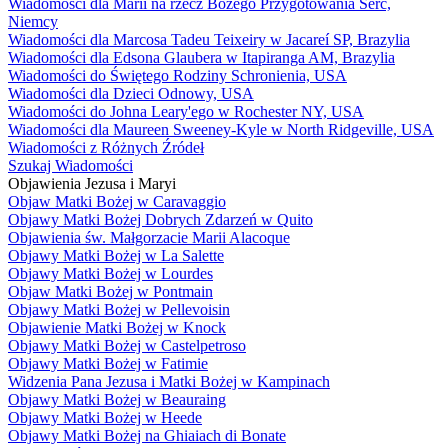
Wiadomości dla Marii na rzecz Bożego Przygotowania Serc,
Niemcy
Wiadomości dla Marcosa Tadeu Teixeiry w Jacareí SP, Brazylia
Wiadomości dla Edsona Glaubera w Itapiranga AM, Brazylia
Wiadomości do Świętego Rodziny Schronienia, USA
Wiadomości dla Dzieci Odnowy, USA
Wiadomości do Johna Leary'ego w Rochester NY, USA
Wiadomości dla Maureen Sweeney-Kyle w North Ridgeville, USA
Wiadomości z Różnych Źródeł
Szukaj Wiadomości
Objawienia Jezusa i Maryi
Objaw Matki Bożej w Caravaggio
Objawy Matki Bożej Dobrych Zdarzeń w Quito
Objawienia św. Małgorzacie Marii Alacoque
Objawy Matki Bożej w La Salette
Objawy Matki Bożej w Lourdes
Objaw Matki Bożej w Pontmain
Objawy Matki Bożej w Pellevoisin
Objawienie Matki Bożej w Knock
Objawy Matki Bożej w Castelpetroso
Objawy Matki Bożej w Fatimie
Widzenia Pana Jezusa i Matki Bożej w Kampinach
Objawy Matki Bożej w Beauraing
Objawy Matki Bożej w Heede
Objawy Matki Bożej na Ghiaiach di Bonate