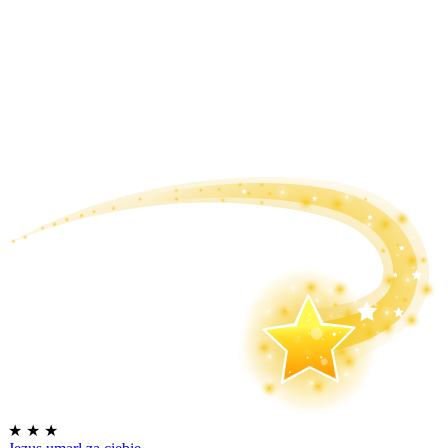
★
★
★