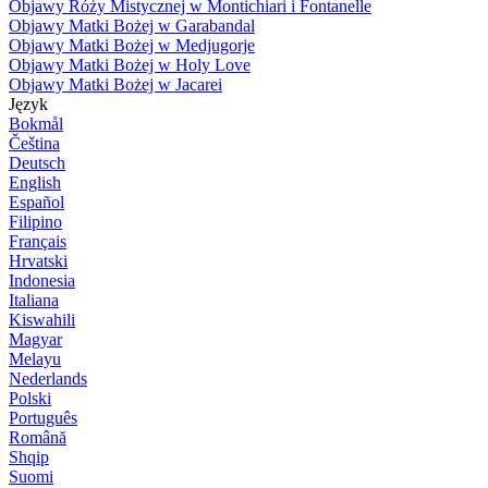
Objawy Róży Mistycznej w Montichiari i Fontanelle
Objawy Matki Bożej w Garabandal
Objawy Matki Bożej w Medjugorje
Objawy Matki Bożej w Holy Love
Objawy Matki Bożej w Jacarei
Język
Bokmål
Čeština
Deutsch
English
Español
Filipino
Français
Hrvatski
Indonesia
Italiana
Kiswahili
Magyar
Melayu
Nederlands
Polski
Português
Română
Shqip
Suomi