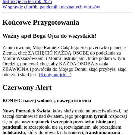
Instrukcje na ten rok 2025
W sprawie chorób, pandemii i nieznanych wirusów
Końcowe Przygotowania
Ważny apel Boga Ojca do wszystkich!
Zanim uwolnię Moje Ramię z Całą Jego Siłą przeciwko planecie
Ziemia, chcę ZACHĘCIĆ KAŻDĄ OSOBĘ do podążania za
Moimi Wskazówkami i Moimi Instrukcjami, które podam w tym
Orędziu, ponieważ chcę, aby KAŻDA OSOBA została
ZBAWIONA i powróciła do Mojego Domu, skąd przybyła, skąd
odeszła i skąd jest.
(
Kontynuujcie...
)
Czerwony Alert
KONIEC naszej wolności, naszego istnienia
Nowy Porządek Świata
, który służy mojemu przeciwnikowi, już
zaczął dominować nad światem, jego
program tyranii
rozpoczął
się od planu
szczepionek i szczepień przeciwko istniejącej
pandemii
; te szczepionki nie są rozwiązaniem, ale początkiem
holokaustu
, który doprowadzi do
śmierci
,
transhumanizmu
i