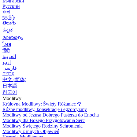
Български
Русский
বাংলা
বதமிழ்
తెలుగు
ಕನ್ನಡ
മലയാളം
ไทย
हिंदी
العربية
اردو
فارسی
עִברִית
中文 (简体)
日本語
한국어
Modlitwy
Královna Modlitwy: Święty Różaniec
🌹
Różne modlitwy, konsekracje i egzorcyzmy
Modlitwy od Jezusa Dobrego Pasterza do Enocha
Modlitwy dla Bożego Przygotowania Serc
Modlitwy Świętego Rodziny Schronienia
Modlitwy z innych Objawień
Krusada Modlitewna