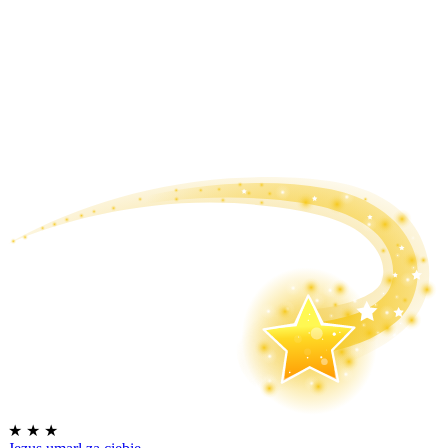
★
★
★