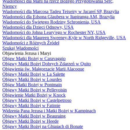
Wiadomości dla Marii na rzecz Bożego Przygotowania Serc,
Niemcy
Wiadomości dla Marcosa Tadeu Teixeiry w Jacareí SP, Brazylia
Wiadomości dla Edsona Glaubera w Itapiranga AM, Brazylia
Wiadomości do Świętego Rodziny Schronienia, USA
Wiadomości dla Dzieci Odnowy, USA
Wiadomości do Johna Leary'ego w Rochester NY, USA
Wiadomości dla Maureen Sweeney-Kyle w North Ridgeville, USA
Wiadomości z Różnych Źródeł
Szukaj Wiadomości
Objawienia Jezusa i Maryi
Objaw Matki Bożej w Caravaggio
Objawy Matki Bożej Dobrych Zdarzeń w Quito
Objawienia św. Małgorzacie Marii Alacoque
Objawy Matki Bożej w La Salette
Objawy Matki Bożej w Lourdes
Objaw Matki Bożej w Pontmain
Objawy Matki Bożej w Pellevoisin
Objawienie Matki Bożej w Knock
Objawy Matki Bożej w Castelpetroso
Objawy Matki Bożej w Fatimie
Widzenia Pana Jezusa i Matki Bożej w Kampinach
Objawy Matki Bożej w Beauraing
Objawy Matki Bożej w Heede
Objawy Matki Bożej na Ghiaiach di Bonate