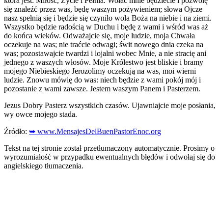
która jest: Miłość, Życie i Pełnia. Wołać mnie będziecie i pozwolę
się znaleźć przez was, będę waszym pożywieniem; słowa Ojcze
nasz spełnią się i będzie się czyniło wola Boża na niebie i na ziemi.
Wszystko będzie radością w Duchu i będę z wami i wśród was aż
do końca wieków. Odważajcie się, moje ludzie, moja Chwała
oczekuje na was; nie traćcie odwagi; świt nowego dnia czeka na
was; pozostawajcie twardzi i lojalni wobec Mnie, a nie stracię ani
jednego z waszych włosów. Moje Królestwo jest bliskie i bramy
mojego Niebieskiego Jerozolimy oczekują na was, moi wierni
ludzie. Znowu mówię do was: niech będzie z wami pokój mój i
pozostanie z wami zawsze. Jestem waszym Panem i Pasterzem.
Jezus Dobry Pasterz wszystkich czasów. Ujawniajcie moje posłania,
wy owce mojego stada.
Źródło:
➥ www.MensajesDelBuenPastorEnoc.org
Tekst na tej stronie został przetłumaczony automatycznie. Prosimy o
wyrozumiałość w przypadku ewentualnych błędów i odwołaj się do
angielskiego tłumaczenia.