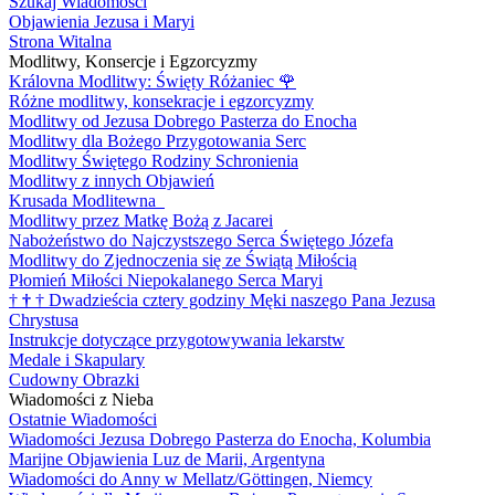
Szukaj Wiadomości
Objawienia Jezusa i Maryi
Strona Witalna
Modlitwy, Konsercje i Egzorcyzmy
Královna Modlitwy: Święty Różaniec
🌹
Różne modlitwy, konsekracje i egzorcyzmy
Modlitwy od Jezusa Dobrego Pasterza do Enocha
Modlitwy dla Bożego Przygotowania Serc
Modlitwy Świętego Rodziny Schronienia
Modlitwy z innych Objawień
Krusada Modlitewna
Modlitwy przez Matkę Bożą z Jacarei
Nabożeństwo do Najczystszego Serca Świętego Józefa
Modlitwy do Zjednoczenia się ze Świątą Miłością
Płomień Miłości Niepokalanego Serca Maryi
†
†
†
Dwadzieścia cztery godziny Męki naszego Pana Jezusa
Chrystusa
Instrukcje dotyczące przygotowywania lekarstw
Medale i Skapulary
Cudowny Obrazki
Wiadomości z Nieba
Ostatnie Wiadomości
Wiadomości Jezusa Dobrego Pasterza do Enocha, Kolumbia
Marijne Objawienia Luz de Marii, Argentyna
Wiadomości do Anny w Mellatz/Göttingen, Niemcy