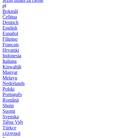
Jezus umarł za ciebie
pl
Bokmål
Čeština
Deutsch
English
Español
Filipino
Français
Hrvatski
Indonesia
Italiana
Kiswahili
Magyar
Melayu
Nederlands
Polski
Português
Română
Shqip
Suomi
Svenska
Tiếng Việt
Türkçe
ελληνικά