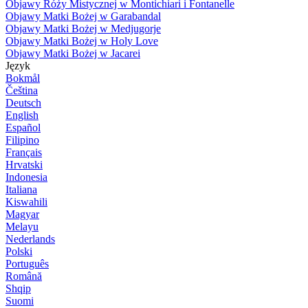
Objawy Róży Mistycznej w Montichiari i Fontanelle
Objawy Matki Bożej w Garabandal
Objawy Matki Bożej w Medjugorje
Objawy Matki Bożej w Holy Love
Objawy Matki Bożej w Jacarei
Język
Bokmål
Čeština
Deutsch
English
Español
Filipino
Français
Hrvatski
Indonesia
Italiana
Kiswahili
Magyar
Melayu
Nederlands
Polski
Português
Română
Shqip
Suomi