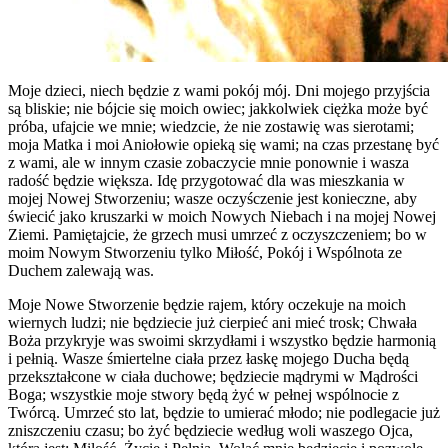
Moje dzieci, niech będzie z wami pokój mój. Dni mojego przyjścia
są bliskie; nie bójcie się moich owiec; jakkolwiek ciężka może być
próba, ufajcie we mnie; wiedzcie, że nie zostawię was sierotami;
moja Matka i moi Aniołowie opieką się wami; na czas przestanę być
z wami, ale w innym czasie zobaczycie mnie ponownie i wasza
radość będzie większa. Idę przygotować dla was mieszkania w
mojej Nowej Stworzeniu; wasze oczyśczenie jest konieczne, aby
świecić jako kruszarki w moich Nowych Niebach i na mojej Nowej
Ziemi. Pamiętajcie, że grzech musi umrzeć z oczyszczeniem; bo w
moim Nowym Stworzeniu tylko Miłość, Pokój i Wspólnota ze
Duchem zalewają was.
Moje Nowe Stworzenie będzie rajem, który oczekuje na moich
wiernych ludzi; nie będziecie już cierpieć ani mieć trosk; Chwała
Boża przykryje was swoimi skrzydłami i wszystko będzie harmonią
i pełnią. Wasze śmiertelne ciała przez łaskę mojego Ducha będą
przekształcone w ciała duchowe; będziecie mądrymi w Mądrości
Boga; wszystkie moje stwory będą żyć w pełnej wspólnocie z
Twórcą. Umrzeć sto lat, będzie to umierać młodo; nie podlegacie już
zniszczeniu czasu; bo żyć będziecie według woli waszego Ojca,