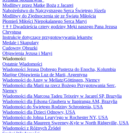
Modlitwy przez Matkę Bożą z Jacarei
Nabożeństwo do Najczystszego Serca Świętego Józefa
Modlitwy do Zjednoczenia się ze Świątą Miłością
Płomień Miłości Niepokalanego Serca Maryi
†
†
†
Dwadzieścia cztery godziny Męki naszego Pana Jezusa
Chrystusa
Instrukcje dotyczące przygotowywania lekarstw
Medale i Skapulary
Cudowny Obrazki
Objawienia Jezusa i Maryi
Wiadomości
Ostatnie Wiadomości
Wiadomości Jezusa Dobrego Pasterza do Enocha, Kolumbia
Marijne Objawienia Luz de Marii, Argentyna
Wiadomości do Anny w Mellatz/Göttingen, Niemcy
Wiadomości dla Marii na rzecz Bożego Przygotowania Serc,
Niemcy
Wiadomości dla Marcosa Tadeu Teixeiry w Jacareí SP, Brazylia
Wiadomości dla Edsona Glaubera w Itapiranga AM, Brazylia
Wiadomości do Świętego Rodziny Schronienia, USA
Wiadomości dla Dzieci Odnowy, USA
Wiadomości do Johna Leary'ego w Rochester NY, USA
Wiadomości dla Maureen Sweeney-Kyle w North Ridgeville, USA
Wiadomości z Różnych Źródeł