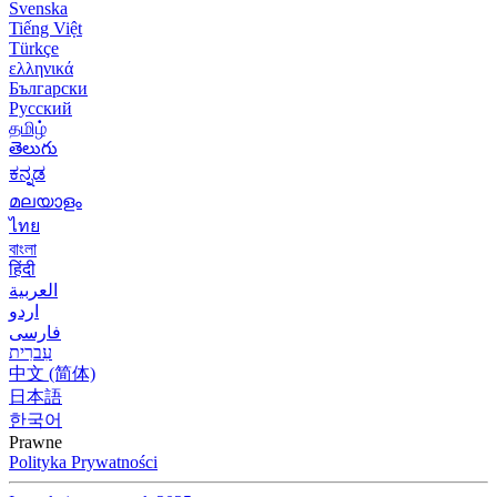
Svenska
Tiếng Việt
Türkçe
ελληνικά
Български
Русский
தமிழ்
తెలుగు
ಕನ್ನಡ
മലയാളം
ไทย
বাংলা
हिंदी
العربية
اردو
فارسی
עִברִית
中文 (简体)
日本語
한국어
Prawne
Polityka Prywatności