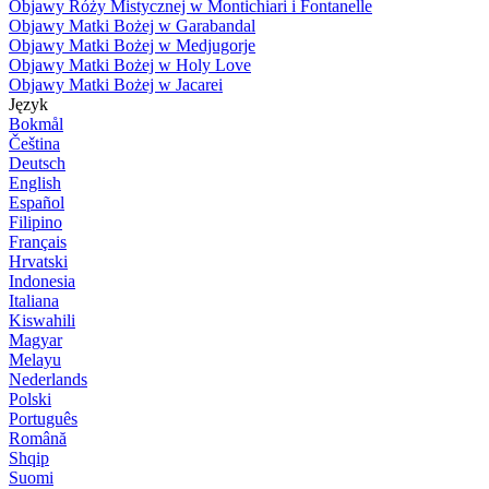
Objawy Róży Mistycznej w Montichiari i Fontanelle
Objawy Matki Bożej w Garabandal
Objawy Matki Bożej w Medjugorje
Objawy Matki Bożej w Holy Love
Objawy Matki Bożej w Jacarei
Język
Bokmål
Čeština
Deutsch
English
Español
Filipino
Français
Hrvatski
Indonesia
Italiana
Kiswahili
Magyar
Melayu
Nederlands
Polski
Português
Română
Shqip
Suomi