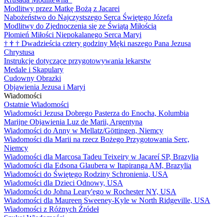
Modlitwy przez Matkę Bożą z Jacarei
Nabożeństwo do Najczystszego Serca Świętego Józefa
Modlitwy do Zjednoczenia się ze Świątą Miłością
Płomień Miłości Niepokalanego Serca Maryi
†
†
†
Dwadzieścia cztery godziny Męki naszego Pana Jezusa
Chrystusa
Instrukcje dotyczące przygotowywania lekarstw
Medale i Skapulary
Cudowny Obrazki
Objawienia Jezusa i Maryi
Wiadomości
Ostatnie Wiadomości
Wiadomości Jezusa Dobrego Pasterza do Enocha, Kolumbia
Marijne Objawienia Luz de Marii, Argentyna
Wiadomości do Anny w Mellatz/Göttingen, Niemcy
Wiadomości dla Marii na rzecz Bożego Przygotowania Serc,
Niemcy
Wiadomości dla Marcosa Tadeu Teixeiry w Jacareí SP, Brazylia
Wiadomości dla Edsona Glaubera w Itapiranga AM, Brazylia
Wiadomości do Świętego Rodziny Schronienia, USA
Wiadomości dla Dzieci Odnowy, USA
Wiadomości do Johna Leary'ego w Rochester NY, USA
Wiadomości dla Maureen Sweeney-Kyle w North Ridgeville, USA
Wiadomości z Różnych Źródeł