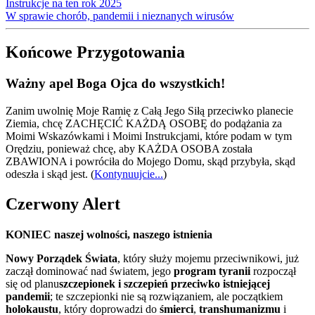
Instrukcje na ten rok 2025
W sprawie chorób, pandemii i nieznanych wirusów
Końcowe Przygotowania
Ważny apel Boga Ojca do wszystkich!
Zanim uwolnię Moje Ramię z Całą Jego Siłą przeciwko planecie
Ziemia, chcę ZACHĘCIĆ KAŻDĄ OSOBĘ do podążania za
Moimi Wskazówkami i Moimi Instrukcjami, które podam w tym
Orędziu, ponieważ chcę, aby KAŻDA OSOBA została
ZBAWIONA i powróciła do Mojego Domu, skąd przybyła, skąd
odeszła i skąd jest.
(
Kontynuujcie...
)
Czerwony Alert
KONIEC naszej wolności, naszego istnienia
Nowy Porządek Świata
, który służy mojemu przeciwnikowi, już
zaczął dominować nad światem, jego
program tyranii
rozpoczął
się od planu
szczepionek i szczepień przeciwko istniejącej
pandemii
; te szczepionki nie są rozwiązaniem, ale początkiem
holokaustu
, który doprowadzi do
śmierci
,
transhumanizmu
i