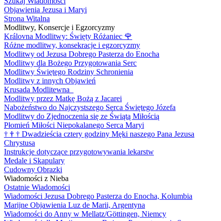
Szukaj Wiadomości
Objawienia Jezusa i Maryi
Strona Witalna
Modlitwy, Konsercje i Egzorcyzmy
Královna Modlitwy: Święty Różaniec
🌹
Różne modlitwy, konsekracje i egzorcyzmy
Modlitwy od Jezusa Dobrego Pasterza do Enocha
Modlitwy dla Bożego Przygotowania Serc
Modlitwy Świętego Rodziny Schronienia
Modlitwy z innych Objawień
Krusada Modlitewna
Modlitwy przez Matkę Bożą z Jacarei
Nabożeństwo do Najczystszego Serca Świętego Józefa
Modlitwy do Zjednoczenia się ze Świątą Miłością
Płomień Miłości Niepokalanego Serca Maryi
†
†
†
Dwadzieścia cztery godziny Męki naszego Pana Jezusa
Chrystusa
Instrukcje dotyczące przygotowywania lekarstw
Medale i Skapulary
Cudowny Obrazki
Wiadomości z Nieba
Ostatnie Wiadomości
Wiadomości Jezusa Dobrego Pasterza do Enocha, Kolumbia
Marijne Objawienia Luz de Marii, Argentyna
Wiadomości do Anny w Mellatz/Göttingen, Niemcy