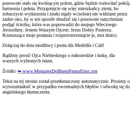
ponownie stało się kwitnącym polem, gdzie będzie rozkwitać pokój,
harmonia i pełnia. Przygotujcie się więc mieszkańcy ziemi, bo
zobaczycie wydarzenia i znaki nigdy wcześniej nie widziane przez
żadne oko, by w ten sposób obudzić się i ponownie natychmiast
podjąć ścieżkę, która was poprowadzi do mojego Wiecznego
Jerozolimy. Jestem Waszym Ojcem: Jezus Dobry Pasterzu.
Roznoszące moje posłania i rozprzestrzeniajcie je, moi dzieci.
Dołączaj do dnia modlitwy i postu dla Medellín i Cali!
Bądźmy prosić Ojca Niebieskiego o miłosierdzie i łaskę, dla
waszych wybranych miast.
Źródło:
➥ www.MensajesDelBuenPastorEnoc.org
Tekst na tej stronie został przetłumaczony automatycznie. Prosimy o
wyrozumiałość w przypadku ewentualnych błędów i odwołaj się do
angielskiego tłumaczenia.