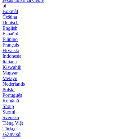
Jezus umarł za ciebie
pl
Bokmål
Čeština
Deutsch
English
Español
Filipino
Français
Hrvatski
Indonesia
Italiana
Kiswahili
Magyar
Melayu
Nederlands
Polski
Português
Română
Shqip
Suomi
Svenska
Tiếng Việt
Türkçe
ελληνικά