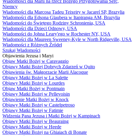
Wiadomości dla Marii na rzecz Bożego Przygotowania Serc,
Niemcy
Wiadomości dla Marcosa Tadeu Teixeiry w Jacareí SP, Brazylia
Wiadomości dla Edsona Glaubera w Itapiranga AM, Brazylia
Wiadomości do Świętego Rodziny Schronienia, USA
Wiadomości dla Dzieci Odnowy, USA
Wiadomości do Johna Leary'ego w Rochester NY, USA
Wiadomości dla Maureen Sweeney-Kyle w North Ridgeville, USA
Wiadomości z Różnych Źródeł
Szukaj Wiadomości
Objawienia Jezusa i Maryi
Objaw Matki Bożej w Caravaggio
Objawy Matki Bożej Dobrych Zdarzeń w Quito
Objawienia św. Małgorzacie Marii Alacoque
Objawy Matki Bożej w La Salette
Objawy Matki Bożej w Lourdes
Objaw Matki Bożej w Pontmain
Objawy Matki Bożej w Pellevoisin
Objawienie Matki Bożej w Knock
Objawy Matki Bożej w Castelpetroso
Objawy Matki Bożej w Fatimie
Widzenia Pana Jezusa i Matki Bożej w Kampinach
Objawy Matki Bożej w Beauraing
Objawy Matki Bożej w Heede
Objawy Matki Bożej na Ghiaiach di Bonate