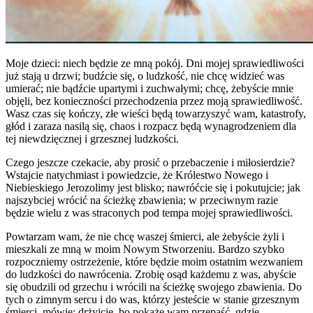
Moje dzieci: niech będzie ze mną pokój. Dni mojej sprawiedliwości
już stają u drzwi; budźcie się, o ludzkość, nie chcę widzieć was
umierać; nie bądźcie upartymi i zuchwałymi; chcę, żebyście mnie
objęli, bez konieczności przechodzenia przez moją sprawiedliwość.
Wasz czas się kończy, złe wieści będą towarzyszyć wam, katastrofy,
głód i zaraza nasilą się, chaos i rozpacz będą wynagrodzeniem dla
tej niewdzięcznej i grzesznej ludzkości.
Czego jeszcze czekacie, aby prosić o przebaczenie i miłosierdzie?
Wstajcie natychmiast i powiedzcie, że Królestwo Nowego i
Niebieskiego Jerozolimy jest blisko; nawróćcie się i pokutujcie; jak
najszybciej wrócić na ścieżkę zbawienia; w przeciwnym razie
będzie wielu z was straconych pod tempa mojej sprawiedliwości.
Powtarzam wam, że nie chcę waszej śmierci, ale żebyście żyli i
mieszkali ze mną w moim Nowym Stworzeniu. Bardzo szybko
rozpoczniemy ostrzeżenie, które będzie moim ostatnim wezwaniem
do ludzkości do nawrócenia. Zrobię osąd każdemu z was, abyście
się obudzili od grzechu i wrócili na ścieżkę swojego zbawienia. Do
tych o zimnym sercu i do was, którzy jesteście w stanie grzesznym
śmierci, mówię: drżyjcie, bo pokażę wam przepaść, gdzie