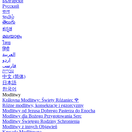
Български
Русский
বাংলা
বதமிழ்
తెలుగు
ಕನ್ನಡ
മലയാളം
ไทย
हिंदी
العربية
اردو
فارسی
עִברִית
中文 (简体)
日本語
한국어
Modlitwy
Královna Modlitwy: Święty Różaniec
🌹
Różne modlitwy, konsekracje i egzorcyzmy
Modlitwy od Jezusa Dobrego Pasterza do Enocha
Modlitwy dla Bożego Przygotowania Serc
Modlitwy Świętego Rodziny Schronienia
Modlitwy z innych Objawień
Krusada Modlitewna