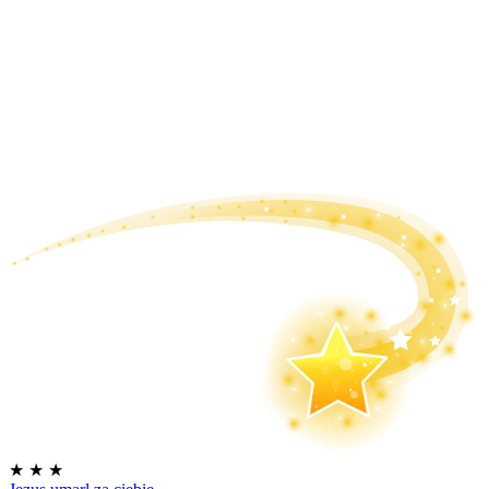
★
★
★