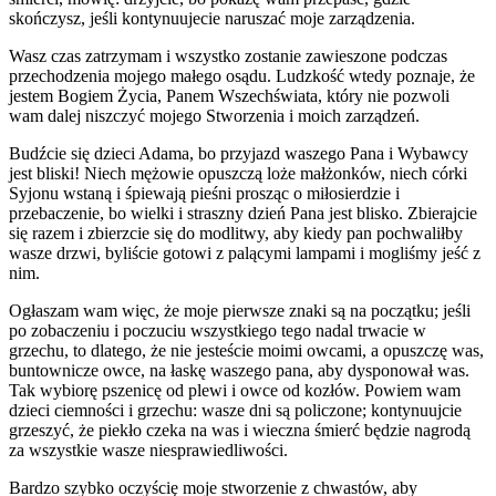
skończysz, jeśli kontynuujecie naruszać moje zarządzenia.
Wasz czas zatrzymam i wszystko zostanie zawieszone podczas
przechodzenia mojego małego osądu. Ludzkość wtedy poznaje, że
jestem Bogiem Życia, Panem Wszechświata, który nie pozwoli
wam dalej niszczyć mojego Stworzenia i moich zarządzeń.
Budźcie się dzieci Adama, bo przyjazd waszego Pana i Wybawcy
jest bliski! Niech mężowie opuszczą loże małżonków, niech córki
Syjonu wstaną i śpiewają pieśni prosząc o miłosierdzie i
przebaczenie, bo wielki i straszny dzień Pana jest blisko. Zbierajcie
się razem i zbierzcie się do modlitwy, aby kiedy pan pochwaliłby
wasze drzwi, byliście gotowi z palącymi lampami i mogliśmy jeść z
nim.
Ogłaszam wam więc, że moje pierwsze znaki są na początku; jeśli
po zobaczeniu i poczuciu wszystkiego tego nadal trwacie w
grzechu, to dlatego, że nie jesteście moimi owcami, a opuszczę was,
buntownicze owce, na łaskę waszego pana, aby dysponował was.
Tak wybiorę pszenicę od plewi i owce od kozłów. Powiem wam
dzieci ciemności i grzechu: wasze dni są policzone; kontynuujcie
grzeszyć, że piekło czeka na was i wieczna śmierć będzie nagrodą
za wszystkie wasze niesprawiedliwości.
Bardzo szybko oczyścię moje stworzenie z chwastów, aby