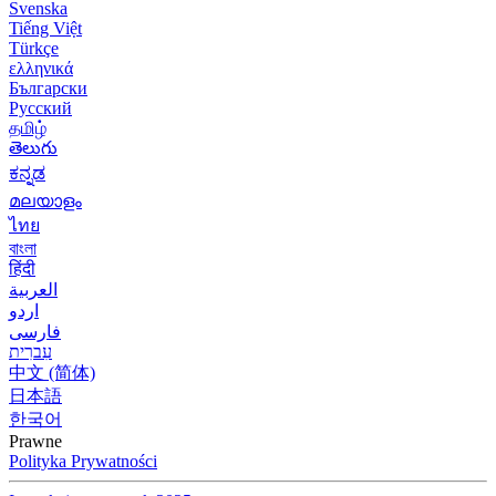
Svenska
Tiếng Việt
Türkçe
ελληνικά
Български
Русский
தமிழ்
తెలుగు
ಕನ್ನಡ
മലയാളം
ไทย
বাংলা
हिंदी
العربية
اردو
فارسی
עִברִית
中文 (简体)
日本語
한국어
Prawne
Polityka Prywatności