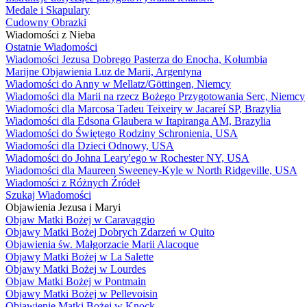
Medale i Skapulary
Cudowny Obrazki
Wiadomości z Nieba
Ostatnie Wiadomości
Wiadomości Jezusa Dobrego Pasterza do Enocha, Kolumbia
Marijne Objawienia Luz de Marii, Argentyna
Wiadomości do Anny w Mellatz/Göttingen, Niemcy
Wiadomości dla Marii na rzecz Bożego Przygotowania Serc, Niemcy
Wiadomości dla Marcosa Tadeu Teixeiry w Jacareí SP, Brazylia
Wiadomości dla Edsona Glaubera w Itapiranga AM, Brazylia
Wiadomości do Świętego Rodziny Schronienia, USA
Wiadomości dla Dzieci Odnowy, USA
Wiadomości do Johna Leary'ego w Rochester NY, USA
Wiadomości dla Maureen Sweeney-Kyle w North Ridgeville, USA
Wiadomości z Różnych Źródeł
Szukaj Wiadomości
Objawienia Jezusa i Maryi
Objaw Matki Bożej w Caravaggio
Objawy Matki Bożej Dobrych Zdarzeń w Quito
Objawienia św. Małgorzacie Marii Alacoque
Objawy Matki Bożej w La Salette
Objawy Matki Bożej w Lourdes
Objaw Matki Bożej w Pontmain
Objawy Matki Bożej w Pellevoisin
Objawienie Matki Bożej w Knock