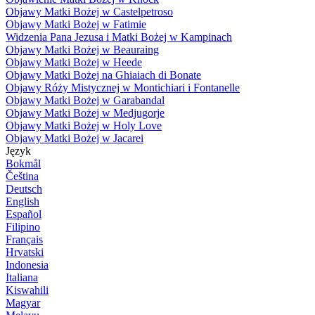
Objawy Matki Bożej w Castelpetroso
Objawy Matki Bożej w Fatimie
Widzenia Pana Jezusa i Matki Bożej w Kampinach
Objawy Matki Bożej w Beauraing
Objawy Matki Bożej w Heede
Objawy Matki Bożej na Ghiaiach di Bonate
Objawy Róży Mistycznej w Montichiari i Fontanelle
Objawy Matki Bożej w Garabandal
Objawy Matki Bożej w Medjugorje
Objawy Matki Bożej w Holy Love
Objawy Matki Bożej w Jacarei
Język
Bokmål
Čeština
Deutsch
English
Español
Filipino
Français
Hrvatski
Indonesia
Italiana
Kiswahili
Magyar