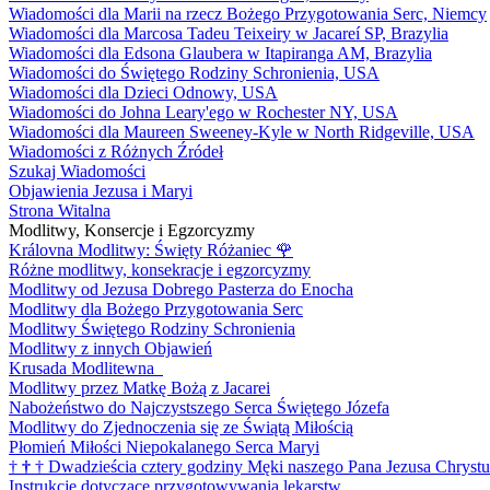
Wiadomości dla Marii na rzecz Bożego Przygotowania Serc, Niemcy
Wiadomości dla Marcosa Tadeu Teixeiry w Jacareí SP, Brazylia
Wiadomości dla Edsona Glaubera w Itapiranga AM, Brazylia
Wiadomości do Świętego Rodziny Schronienia, USA
Wiadomości dla Dzieci Odnowy, USA
Wiadomości do Johna Leary'ego w Rochester NY, USA
Wiadomości dla Maureen Sweeney-Kyle w North Ridgeville, USA
Wiadomości z Różnych Źródeł
Szukaj Wiadomości
Objawienia Jezusa i Maryi
Strona Witalna
Modlitwy, Konsercje i Egzorcyzmy
Královna Modlitwy: Święty Różaniec
🌹
Różne modlitwy, konsekracje i egzorcyzmy
Modlitwy od Jezusa Dobrego Pasterza do Enocha
Modlitwy dla Bożego Przygotowania Serc
Modlitwy Świętego Rodziny Schronienia
Modlitwy z innych Objawień
Krusada Modlitewna
Modlitwy przez Matkę Bożą z Jacarei
Nabożeństwo do Najczystszego Serca Świętego Józefa
Modlitwy do Zjednoczenia się ze Świątą Miłością
Płomień Miłości Niepokalanego Serca Maryi
†
†
†
Dwadzieścia cztery godziny Męki naszego Pana Jezusa Chrystu
Instrukcje dotyczące przygotowywania lekarstw