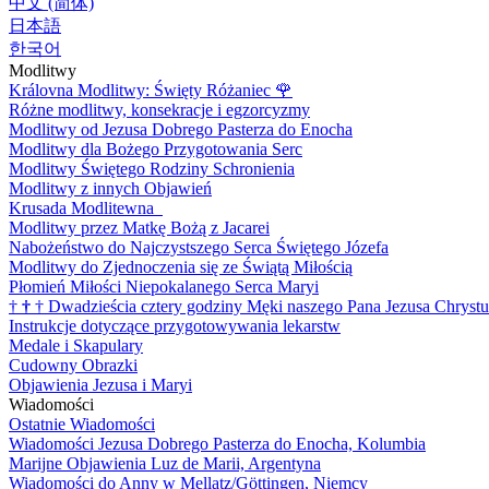
中文 (简体)
日本語
한국어
Modlitwy
Královna Modlitwy: Święty Różaniec
🌹
Różne modlitwy, konsekracje i egzorcyzmy
Modlitwy od Jezusa Dobrego Pasterza do Enocha
Modlitwy dla Bożego Przygotowania Serc
Modlitwy Świętego Rodziny Schronienia
Modlitwy z innych Objawień
Krusada Modlitewna
Modlitwy przez Matkę Bożą z Jacarei
Nabożeństwo do Najczystszego Serca Świętego Józefa
Modlitwy do Zjednoczenia się ze Świątą Miłością
Płomień Miłości Niepokalanego Serca Maryi
†
†
†
Dwadzieścia cztery godziny Męki naszego Pana Jezusa Chrystu
Instrukcje dotyczące przygotowywania lekarstw
Medale i Skapulary
Cudowny Obrazki
Objawienia Jezusa i Maryi
Wiadomości
Ostatnie Wiadomości
Wiadomości Jezusa Dobrego Pasterza do Enocha, Kolumbia
Marijne Objawienia Luz de Marii, Argentyna
Wiadomości do Anny w Mellatz/Göttingen, Niemcy