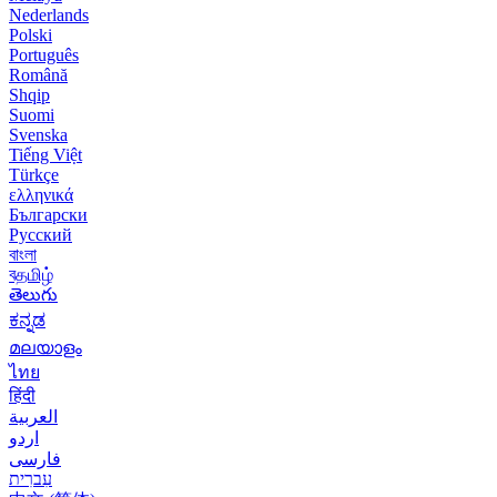
Nederlands
Polski
Português
Română
Shqip
Suomi
Svenska
Tiếng Việt
Türkçe
ελληνικά
Български
Русский
বাংলা
বதமிழ்
తెలుగు
ಕನ್ನಡ
മലയാളം
ไทย
हिंदी
العربية
اردو
فارسی
עִברִית