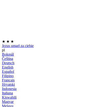
★
★
★
Jezus umarł za ciebie
pl
Bokmål
Čeština
Deutsch
English
Español
Filipino
Français
Hrvatski
Indonesia
Italiana
Kiswahili
Magyar
Melayu