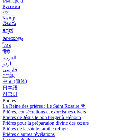
Български
Русский
বাংলা
বதமிழ்
తెలుగు
ಕನ್ನಡ
മലയാളം
ไทย
हिंदी
العربية
اردو
فارسی
עִברִית
中文 (简体)
日本語
한국어
Prières
La Reine des prières : Le Saint Rosaire
🌹
Prières, consécrations et exorcismes divers
Prières de Jésus le bon berger à Hénoch
Prières pour la préparation divine des cœurs
Prières de la sainte famille refuge
Prières d'autres révélations
La croisade de la prière