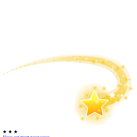
★
★
★