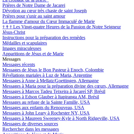
Prières de Notre Dame de Jacarei
Dévotion au cœur très chaste de saint Joseph
Prières pour s'unir au saint amour
La flamme d'amour du Cœur Immaculé de Marie
†
†
†
Les Vingt-quatre Heures de la Passion de Notre Seigneur
Jésus-Christ
Instructions pour la préparation des remèdes
Médailles et scapulaires
Images miraculeuses
Apparitions de Jésus et de Marie
Messages
Messages récents
Messages de Jésus le Bon Pasteur à Enoch, Colombie
Révélations mariales à Luz de Maria, Argentine
Messages à Anne à Mellatz/Goettingen, Allemagne
Messages à Maria pour la préparation divine des cœurs, Allemagne
Messages à Marcos Tadeu Teixeira à Jacareí SP, Brésil
Messages à Edson Glauber à Itapiranga AM, Brésil
Messages au refuge de la Sainte Famille, USA
Messages aux enfants du Renouveau, USA
Messages à John Leary à Rochester NY, USA
Messages à Maureen Sweeney-Kyle à North Ridgeville, USA
Messages de diverses sources
Rechercher dans les messages