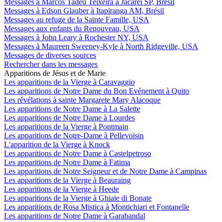
Messages à Marcos Tadeu Teixeira à Jacareí SP, Brésil
Messages à Edson Glauber à Itapiranga AM, Brésil
Messages au refuge de la Sainte Famille, USA
Messages aux enfants du Renouveau, USA
Messages à John Leary à Rochester NY, USA
Messages à Maureen Sweeney-Kyle à North Ridgeville, USA
Messages de diverses sources
Rechercher dans les messages
Apparitions de Jésus et de Marie
Les apparitions de la Vierge à Caravaggio
Les apparitions de Notre Dame du Bon Evénement à Quito
Les révélations à sainte Margarete Mary Alacoque
Les apparitions de Notre Dame à La Salette
Les apparitions de Notre Dame à Lourdes
Les apparitions de la Vierge à Pontmain
Les apparitions de Notre-Dame à Pellevoisin
L'apparition de la Vierge à Knock
Les apparitions de Notre Dame à Castelpetroso
Les apparitions de Notre Dame à Fatima
Les apparitions de Notre Seigneur et de Notre Dame à Campinas
Les apparitions de la Vierge à Beauraing
Les apparitions de la Vierge à Heede
Les apparitions de la Vierge à Ghiaie di Bonate
Les apparitions de Rosa Mistica à Montichiari et Fontanelle
Les apparitions de Notre Dame à Garabandal