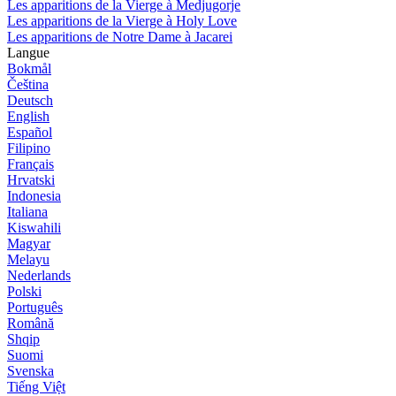
Les apparitions de la Vierge à Medjugorje
Les apparitions de la Vierge à Holy Love
Les apparitions de Notre Dame à Jacarei
Langue
Bokmål
Čeština
Deutsch
English
Español
Filipino
Français
Hrvatski
Indonesia
Italiana
Kiswahili
Magyar
Melayu
Nederlands
Polski
Português
Română
Shqip
Suomi
Svenska
Tiếng Việt