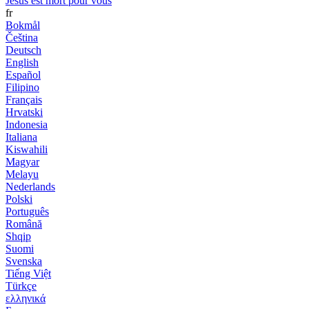
Jésus est mort pour vous
fr
Bokmål
Čeština
Deutsch
English
Español
Filipino
Français
Hrvatski
Indonesia
Italiana
Kiswahili
Magyar
Melayu
Nederlands
Polski
Português
Română
Shqip
Suomi
Svenska
Tiếng Việt
Türkçe
ελληνικά