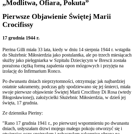
„Modlitwa, Ofiara, Pokuta”
Pierwsze Objawienie Świętej Marii
Crocifissy
17 grudnia 1944 r.
Pierina Gilli miała 33 lata, kiedy w dniu 14 sierpnia 1944 r. wstąpiła
do Służebnic Miłosierdzia jako postulantka, ale po trzech miesiącach
służby jako pielęgniarka w Szpitalu Dziecięcym w Brescii została
porażona ciężką formą zapalenia opon mózgowych i przyjęta na
izolację do Infirmarium Ronco.
Po dwunastu dniach nieprzytomności, otrzymując jak najbardziej
ostatnie sakramenty, podczas gdy spodziewano się jej śmierci, miała
swoje pierwsze objawienie
Świętej Marii Crocifissy Di Rosa (wtedy
Błogosławionej)
, założycielki Służebnic Miłosierdzia, w dzień jej
święta, 17 grudnia.
Ze dziennika Pieriny:
"Rano 17 grudnia 1941 r., po pierwszej wspomnieniu po dwunastu
dniach, usłyszałam drzwi mojego małego pokoju otworzyć się i
otwierając oczy spojrzałam i zobaczyłam zakonnicę ubraną na