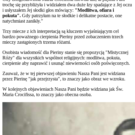
trochę się przybliżyła i widziałem dwa duże łzy spadające z Jej oczu
i usłyszałem Jej słodki głos mówiący:
"Modlitwa, ofiara i
pokuta".
Gdy patrzyłam na te słodkie i delikatne postacie, one
natychmiast zanikły."
Trzy miecze z ich interpretacją są kluczem wyjaśniającym cel
bardzo poważnego cierpienia Pieriny przed zobaczeniem trzech
mieczy zastąpionych trzema różami.
Osobista wiadomość dla Pieriny stanie się propozycją "Mistycznej
Róży" dla wszystkich wspólnot religijnych: modlitwa, pokuta,
cierpienie aby naprawić i usunąć niewierności osób poświęconych.
Zauważ, że w tej pierwszej objawieniu
Nasza Pani
jest widziana
przez Pierinę "jak przejrzysta", to znaczy jako obraz we wzroku.
W kolejnych objawieniach
Nasza Pani
będzie widziana jak
Św.
Maria Crocifissa
, to znaczy jako obecna osoba.