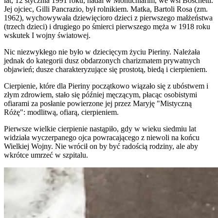
lat, 12 stycznia 1991 roku, nadal w Montichiarim, we wsi Boschetti.
Jej ojciec, Gilli Pancrazio, był rolnikiem. Matka, Bartoli Rosa (zm.
1962), wychowywała dziewięcioro dzieci z pierwszego małżeństwa
(trzech dzieci) i drugiego po śmierci pierwszego męża w 1918 roku
wskutek I wojny światowej.
Nic niezwykłego nie było w dziecięcym życiu Pieriny. Należała
jednak do kategorii dusz obdarzonych charizmatem prywatnych
objawień; dusze charakteryzujące się prostotą, biedą i cierpieniem.
Cierpienie, które dla Pieriny początkowo wiązało się z ubóstwem i
złym zdrowiem, stało się później męczącym, płacąc osobistymi
ofiarami za posłanie powierzone jej przez Maryję "Mistyczną
Różę": modlitwą, ofiarą, cierpieniem.
Pierwsze wielkie cierpienie nastąpiło, gdy w wieku siedmiu lat
widziała wyczerpanego ojca powracającego z niewoli na końcu
Wielkiej Wojny. Nie wrócił on by być radością rodziny, ale aby
wkrótce umrzeć w szpitalu.