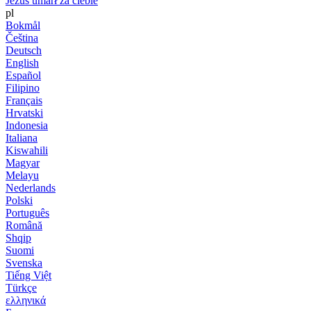
Jezus umarł za ciebie
pl
Bokmål
Čeština
Deutsch
English
Español
Filipino
Français
Hrvatski
Indonesia
Italiana
Kiswahili
Magyar
Melayu
Nederlands
Polski
Português
Română
Shqip
Suomi
Svenska
Tiếng Việt
Türkçe
ελληνικά