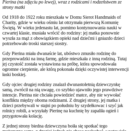
Pierina (na zdjęciu po lewej), wraz z rodzicami i rodzeństwem ze
strony matki
Od 1918 do 1922 roku mieszkała w Domu Sierot Handmaids of
Charity, gdzie w wieku ośmiu lat otrzymała pierwszą Komunię
Świętą. W wieku jedenastu lat, pomimo kontynuowania nauki w
czwartej klasie, musiała wrócić do rodziny: jej matka ponownie
wyszła za mąż z obowiązkiem opieki nad dziećmi i gniazdo dzieci
potrzebowało troski starszej siostry.
Gdy Pierina miała dwanaście lat, ubóstwo zmusiło rodzinę do
przeprowadzki na inną farmę, gdzie mieszkała z inną rodziną. Tutaj
jej czystość została wystawiona na próbę, która spowodowała
ogromne cierpienie, ale którą pokonała dzięki oczywistej interwencji
łaski boskiej.
Gdy ojciec drugiej rodziny znalazł dwunastoletnią dziewczynkę
samą, zwrócił na nią uwagę, co szybko ujawniło jego prawdziwe
intencje. Pierina nie chciała powiedzieć matce, aby nie wywołać
konfliktu między oboma rodzinami. Z drugiej strony, jej matka i
dzieci przebywali w stajni po południu by szydełkowac i szyć jak
rolnicy robili, a wysyłały Pierinę na kuchnię by zapaliła ogień i
przygotowała kolację.
Z jednej strony biedna dziewczyna boiła się spotkać tego