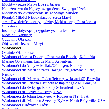
Modlitwy przez Matkę Bożą z Jacarei
Nabożeństwo do Najczystszego Serca Świętego Józefa
Modlitwy do Zjednoczenia się ze Świątą Miłością
Płomień Miłości Niepokalanego Serca Maryi
†
†
†
Dwadzieścia cztery godziny Męki naszego Pana Jezusa
Chrystusa
Instrukcje dotyczące przygotowywania lekarstw
Medale i Skapulary
Cudowny Obrazki
Objawienia Jezusa i Maryi
Wiadomości
Ostatnie Wiadomości
Wiadomości Jezusa Dobrego Pasterza do Enocha, Kolumbia
Marijne Objawienia Luz de Marii, Argentyna
Wiadomości do Anny w Mellatz/Göttingen, Niemcy
Wiadomości dla Marii na rzecz Bożego Przygotowania Serc,
Niemcy
Wiadomości dla Marcosa Tadeu Teixeiry w Jacareí SP, Brazylia
Wiadomości dla Edsona Glaubera w Itapiranga AM, Brazylia
Wiadomości do Świętego Rodziny Schronienia, USA
Wiadomości dla Dzieci Odnowy, USA
Wiadomości do Johna Leary'ego w Rochester NY, USA
Wiadomości dla Maureen Sweeney-Kyle w North Ridgeville, USA
Wiadomości z Różnych Źródeł