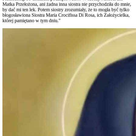
Matka Przełożona, ani żadna inna siostra nie przychodziła do mnie,
by dać mi ten lek. Potem siostry zrozumiały, że to mogła być tylko
błogosławiona Siostra Maria Crocifissa Di Rosa, ich Założycielka,
której pamiętano w tym dniu."