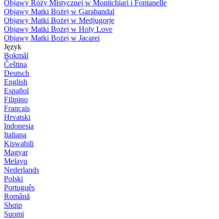
Objawy Róży Mistycznej w Montichiari i Fontanelle
Objawy Matki Bożej w Garabandal
Objawy Matki Bożej w Medjugorje
Objawy Matki Bożej w Holy Love
Objawy Matki Bożej w Jacarei
Język
Bokmål
Čeština
Deutsch
English
Español
Filipino
Français
Hrvatski
Indonesia
Italiana
Kiswahili
Magyar
Melayu
Nederlands
Polski
Português
Română
Shqip
Suomi