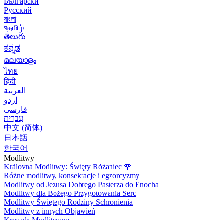
Български
Русский
বাংলা
বதமிழ்
తెలుగు
ಕನ್ನಡ
മലയാളം
ไทย
हिंदी
العربية
اردو
فارسی
עִברִית
中文 (简体)
日本語
한국어
Modlitwy
Královna Modlitwy: Święty Różaniec
🌹
Różne modlitwy, konsekracje i egzorcyzmy
Modlitwy od Jezusa Dobrego Pasterza do Enocha
Modlitwy dla Bożego Przygotowania Serc
Modlitwy Świętego Rodziny Schronienia
Modlitwy z innych Objawień
Krusada Modlitewna