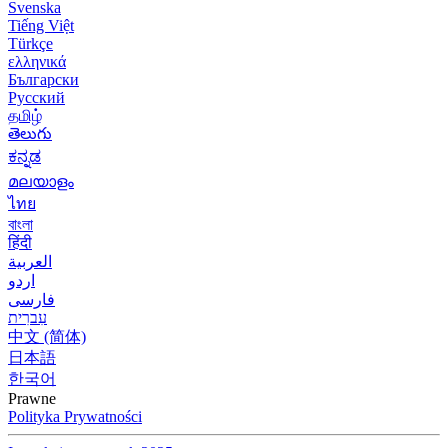
Svenska
Tiếng Việt
Türkçe
ελληνικά
Български
Русский
தமிழ்
తెలుగు
ಕನ್ನಡ
മലയാളം
ไทย
বাংলা
हिंदी
العربية
اردو
فارسی
עִברִית
中文 (简体)
日本語
한국어
Prawne
Polityka Prywatności