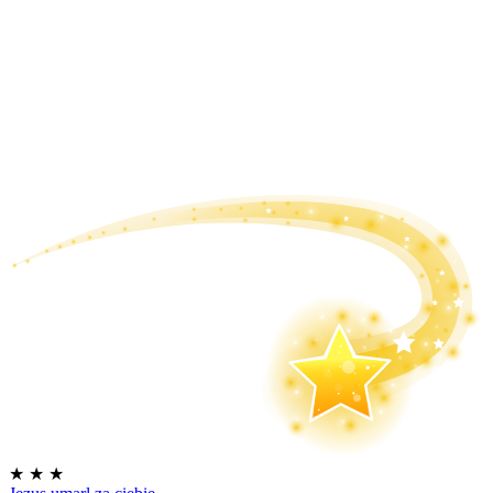
★
★
★