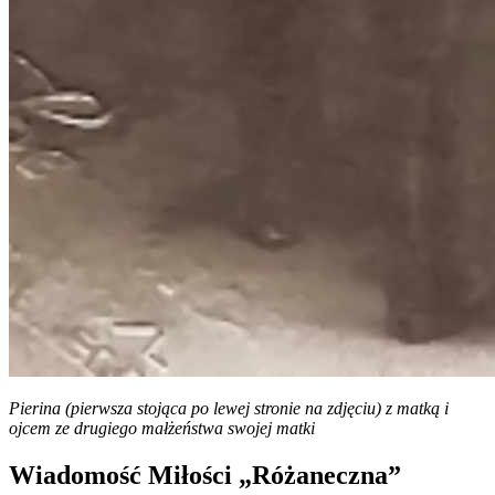
Pierina (pierwsza stojąca po lewej stronie na zdjęciu) z matką i
ojcem ze drugiego małżeństwa swojej matki
Wiadomość Miłości „Różaneczna”