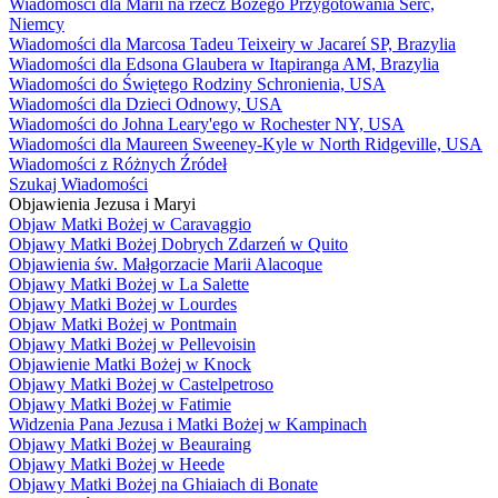
Wiadomości dla Marii na rzecz Bożego Przygotowania Serc,
Niemcy
Wiadomości dla Marcosa Tadeu Teixeiry w Jacareí SP, Brazylia
Wiadomości dla Edsona Glaubera w Itapiranga AM, Brazylia
Wiadomości do Świętego Rodziny Schronienia, USA
Wiadomości dla Dzieci Odnowy, USA
Wiadomości do Johna Leary'ego w Rochester NY, USA
Wiadomości dla Maureen Sweeney-Kyle w North Ridgeville, USA
Wiadomości z Różnych Źródeł
Szukaj Wiadomości
Objawienia Jezusa i Maryi
Objaw Matki Bożej w Caravaggio
Objawy Matki Bożej Dobrych Zdarzeń w Quito
Objawienia św. Małgorzacie Marii Alacoque
Objawy Matki Bożej w La Salette
Objawy Matki Bożej w Lourdes
Objaw Matki Bożej w Pontmain
Objawy Matki Bożej w Pellevoisin
Objawienie Matki Bożej w Knock
Objawy Matki Bożej w Castelpetroso
Objawy Matki Bożej w Fatimie
Widzenia Pana Jezusa i Matki Bożej w Kampinach
Objawy Matki Bożej w Beauraing
Objawy Matki Bożej w Heede
Objawy Matki Bożej na Ghiaiach di Bonate