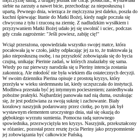
mężczyznę samą, z drugiej jednak nie chcąc posłuchać, wystawiała
siebie na zarzuty a nawet bicie, przechodząc za nieposłuszną i
upartą. Pewnego dnia, wierząca że mężczyzna jest daleko, poszła do
kuchni śpiewając litanie do Matki Bożej, kiedy nagle poczuła się
chwycona z tyłu i rzuconą na ziemię. Z nadludzkim wysiłkiem i
przyzywaniem Matki Bożej udało jej się uwolnić i uciec, podczas
gdy czuła zagrożenie: "Jeśli powiesz, zabiję cię!"
Wciąż przerażona, opowiedziała wszystko swojej matce, która
pocałowała ją w czoło, jakby odpłacając jej za to, że traktowała ją
jako nieposłuszną osobę, i na przyszłość zobowiązała się do bycia
czujną, unikając Pierinie zadań, w których znalazłaby się sama.
Wtedy po raz pierwszy narodziła się u Pieriny intencja zostania
zakonnicą. Ale młodość nie była wiekiem dla ostatecznych decyzji.
W swoim dzienniku Pierina opisuje z prostotą kryzys, który
przeżyła w wieku siedemnastu lat, kiedy uczęszczała do instytucji.
Modlitwa przestała być jej intymnym pocieszeniem; zaniedbywała
pobożne praktyki. Najbardziej panowała nad nią duma, oszukując
się, że jest podziwiana za swoją suknię i zachowanie. Biały
koralowy naszyjnik podarowany przez ciotkę, po tym jak był
wystawnym elementem uroczystego dnia, stał się okazją do
głębokiego wyrzutu sumienia. Pomocna radą surownego
spowiednika, przezwyciężyła ten kryzys. Naszyjnik, przekształcony
w różaniec, pozostał przez resztę życia Pieriny jako przypomnienie
jej zobowiązania być całkowicie Pańską.