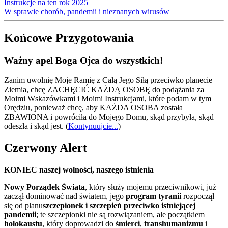
Instrukcje na ten rok 2025
W sprawie chorób, pandemii i nieznanych wirusów
Końcowe Przygotowania
Ważny apel Boga Ojca do wszystkich!
Zanim uwolnię Moje Ramię z Całą Jego Siłą przeciwko planecie
Ziemia, chcę ZACHĘCIĆ KAŻDĄ OSOBĘ do podążania za
Moimi Wskazówkami i Moimi Instrukcjami, które podam w tym
Orędziu, ponieważ chcę, aby KAŻDA OSOBA została
ZBAWIONA i powróciła do Mojego Domu, skąd przybyła, skąd
odeszła i skąd jest.
(
Kontynuujcie...
)
Czerwony Alert
KONIEC naszej wolności, naszego istnienia
Nowy Porządek Świata
, który służy mojemu przeciwnikowi, już
zaczął dominować nad światem, jego
program tyranii
rozpoczął
się od planu
szczepionek i szczepień przeciwko istniejącej
pandemii
; te szczepionki nie są rozwiązaniem, ale początkiem
holokaustu
, który doprowadzi do
śmierci
,
transhumanizmu
i