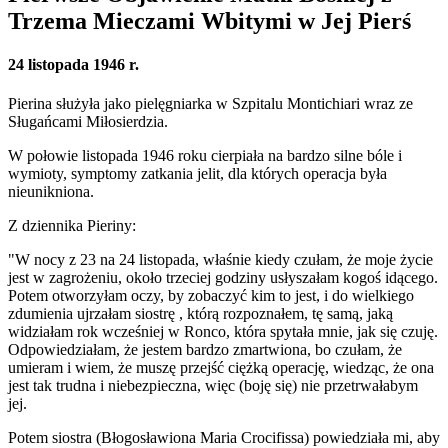
Trzema Mieczami Wbitymi w Jej Pierś
24 listopada 1946 r.
Pierina służyła jako pielęgniarka w Szpitalu Montichiari wraz ze
Sługańcami Miłosierdzia.
W połowie listopada 1946 roku cierpiała na bardzo silne bóle i
wymioty, symptomy zatkania jelit, dla których operacja była
nieunikniona.
Z dziennika Pieriny:
"W nocy z 23 na 24 listopada, właśnie kiedy czułam, że moje życie
jest w zagrożeniu, około trzeciej godziny usłyszałam kogoś idącego.
Potem otworzyłam oczy, by zobaczyć kim to jest, i do wielkiego
zdumienia ujrzałam
siostrę
, którą rozpoznałem, tę samą, jaką
widziałam rok wcześniej w Ronco, która spytała mnie, jak się czuję.
Odpowiedziałam, że jestem bardzo zmartwiona, bo czułam, że
umieram i wiem, że muszę przejść ciężką operację, wiedząc, że ona
jest tak trudna i niebezpieczna, więc (boję się) nie przetrwałabym
jej.
Potem
siostra (Błogosławiona Maria Crocifissa)
powiedziała mi, aby