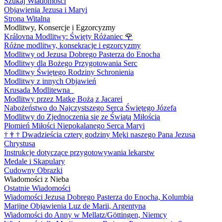
Szukaj Wiadomości
Objawienia Jezusa i Maryi
Strona Witalna
Modlitwy, Konsercje i Egzorcyzmy
Královna Modlitwy: Święty Różaniec
🌹
Różne modlitwy, konsekracje i egzorcyzmy
Modlitwy od Jezusa Dobrego Pasterza do Enocha
Modlitwy dla Bożego Przygotowania Serc
Modlitwy Świętego Rodziny Schronienia
Modlitwy z innych Objawień
Krusada Modlitewna
Modlitwy przez Matkę Bożą z Jacarei
Nabożeństwo do Najczystszego Serca Świętego Józefa
Modlitwy do Zjednoczenia się ze Świątą Miłością
Płomień Miłości Niepokalanego Serca Maryi
†
†
†
Dwadzieścia cztery godziny Męki naszego Pana Jezusa
Chrystusa
Instrukcje dotyczące przygotowywania lekarstw
Medale i Skapulary
Cudowny Obrazki
Wiadomości z Nieba
Ostatnie Wiadomości
Wiadomości Jezusa Dobrego Pasterza do Enocha, Kolumbia
Marijne Objawienia Luz de Marii, Argentyna
Wiadomości do Anny w Mellatz/Göttingen, Niemcy