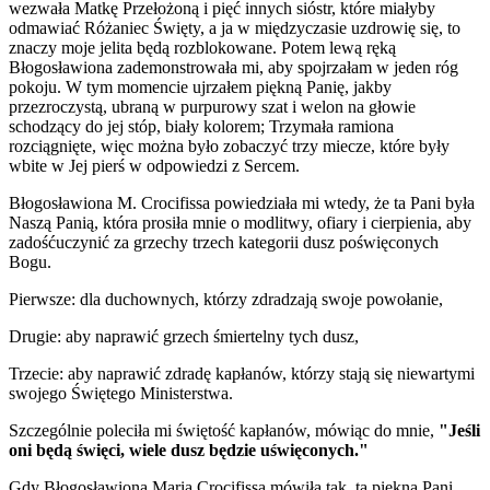
wezwała Matkę Przełożoną i pięć innych sióstr, które miałyby
odmawiać Różaniec Święty, a ja w międzyczasie uzdrowię się, to
znaczy moje jelita będą rozblokowane. Potem lewą ręką
Błogosławiona
zademonstrowała mi, aby spojrzałam w jeden róg
pokoju. W tym momencie ujrzałem
piękną Panię
, jakby
przezroczystą, ubraną w purpurowy szat i welon na głowie
schodzący do jej stóp, biały kolorem; Trzymała ramiona
rozciągnięte, więc można było zobaczyć trzy miecze, które były
wbite w Jej pierś w odpowiedzi z Sercem.
Błogosławiona M. Crocifissa
powiedziała mi wtedy, że ta Pani była
Naszą Panią
, która prosiła mnie o modlitwy, ofiary i cierpienia, aby
zadośćuczynić za grzechy trzech kategorii dusz poświęconych
Bogu.
Pierwsze: dla duchownych, którzy zdradzają swoje powołanie,
Drugie: aby naprawić grzech śmiertelny tych dusz,
Trzecie: aby naprawić zdradę kapłanów, którzy stają się niewartymi
swojego Świętego Ministerstwa.
Szczególnie poleciła mi świętość kapłanów, mówiąc do mnie,
"Jeśli
oni będą święci, wiele dusz będzie uświęconych."
Gdy
Błogosławiona Maria Crocifissa
mówiła tak, ta
piękna Pani