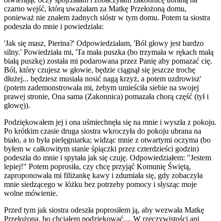
czarno wejść, którą uważałam za Matkę Przełożoną domu,
ponieważ nie znałem żadnych sióstr w tym domu. Potem ta siostra
podeszła do mnie i powiedziała:
'Jak się masz, Pierina?' Odpowiedziałam, 'Ból głowy jest bardzo
silny.' Powiedziała mi, 'Ta mała puszka (bo trzymała w rękach małą
białą puszkę) została mi podarowana przez
Panię
aby pomazać cię.
Ból, który czujesz w głowie, będzie ciągnął się jeszcze trochę
dłużej... będziesz musiała nosić nagą krzyż, a potem uzdrowisz'
(potem zademonstrowała mi, żebym umieściła siebie na swojej
prawej stronie,
Ona sama (Zakonnica)
pomazała chorą część (tył i
głowę)).
Podziękowałem jej i ona uśmiechnęła się na mnie i wyszła z pokoju.
Po krótkim czasie druga siostra wkroczyła do pokoju ubrana na
biało, a to była pielęgniarka; widząc mnie z otwartymi oczyma (bo
byłem w całkowitym stanie śpiączki przez czterdzieści godzin)
podeszła do mnie i spytała jak się czuję. Odpowiedziałem: "Jestem
lepiej!" Potem poprosiła, czy chcę przyjąć Komunię Świętą,
zaproponowała mi filiżankę kawy i zdumiała się, gdy zobaczyła
mnie siedzącego w łóżku bez potrzeby pomocy i słysząc moje
wolne mówienie.
Przed tym jak siostra odeszła poprosiłem ją, aby wezwała Matkę
Przełożoną, bo chciałem podziękować.... W rzeczywistości ani