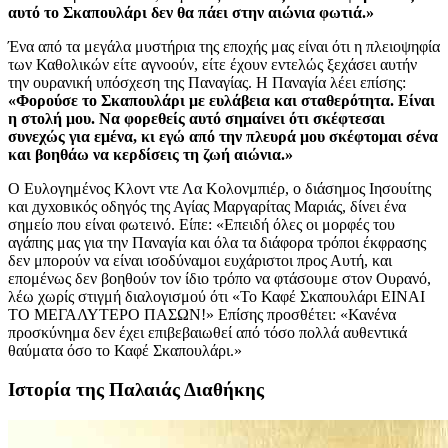
αυτό το Σκαπουλάρι δεν θα πάει στην αιώνια φωτιά.»
Ένα από τα μεγάλα μυστήρια της εποχής μας είναι ότι η πλειοψηφία
των Καθολικών είτε αγνοούν, είτε έχουν εντελώς ξεχάσει αυτήν
την ουρανική υπόσχεση της Παναγίας. Η Παναγία λέει επίσης:
«Φορούσε το Σκαπουλάρι με ευλάβεια και σταθερότητα. Είναι
η στολή μου. Να φορεθείς αυτό σημαίνει ότι σκέφτεσαι
συνεχώς για εμένα, κι εγώ από την πλευρά μου σκέφτομαι σένα
και βοηθάω να κερδίσεις τη ζωή αιώνια.»
Ο Ευλογημένος Κλοντ ντε Λα Κολονμπιέρ, ο διάσημος Ιησουίτης
και духовικός οδηγός της Αγίας Μαργαρίτας Μαριάς, δίνει ένα
σημείο που είναι φωτεινό. Είπε: «Επειδή όλες οι μορφές του
αγάπης μας για την Παναγία και όλα τα διάφορα τρόποι έκφρασης
δεν μπορούν να είναι ισοδύναμοι ευχάριστοι προς Αυτή, και
επομένως δεν βοηθούν τον ίδιο τρόπο να φτάσουμε στον Ουρανό,
λέω χωρίς στιγμή διαλογισμού ότι «Το Καφέ Σκαπουλάρι ΕΙΝΑΙ
ΤΟ ΜΕΓΑΛΥΤΕΡΟ ΠΑΣΩΝ!» Επίσης προσθέτει: «Κανένα
προσκύνημα δεν έχει επιβεβαιωθεί από τόσο πολλά αυθεντικά
θαύματα όσο το Καφέ Σκαπουλάρι.»
Ιστορία της Παλαιάς Διαθήκης