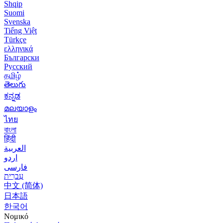
Shqip
Suomi
Svenska
Tiếng Việt
Türkçe
ελληνικά
Български
Русский
தமிழ்
తెలుగు
ಕನ್ನಡ
മലയാളം
ไทย
বাংলা
हिंदी
العربية
اردو
فارسی
עִברִית
中文 (简体)
日本語
한국어
Νομικό