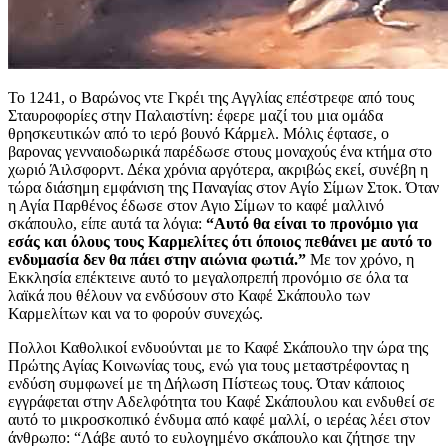
Το 1241, ο Βαρώνος ντε Γκρέι της Αγγλίας επέστρεφε από τους
Σταυροφορίες στην Παλαιστίνη: έφερε μαζί του μια ομάδα
θρησκευτικών από το ιερό βουνό Κάρμελ. Μόλις έφτασε, ο
βαρονας γενναιοδωρικά παρέδωσε στους μοναχούς ένα κτήμα στο
χωριό Άιλσφορντ. Δέκα χρόνια αργότερα, ακριβώς εκεί, συνέβη η
τώρα διάσημη εμφάνιση της Παναγίας στον Αγίο Σίμων Στοκ. Όταν
η Αγία Παρθένος έδωσε στον Αγιο Σίμων το καφέ μαλλινό
σκάπουλο, είπε αυτά τα λόγια:
“Αυτό θα είναι το προνόμιο για
εσάς και όλους τους Καρμελίτες ότι όποιος πεθάνει με αυτό το
ενδυμασία δεν θα πάει στην αιώνια φωτιά.”
Με τον χρόνο, η
Εκκλησία επέκτεινε αυτό το μεγαλοπρεπή προνόμιο σε όλα τα
λαϊκά που θέλουν να ενδύσουν στο Καφέ Σκάπουλο των
Καρμελίτων και να το φορούν συνεχώς.
Πολλοι Καθολικοί ενδυούνται με το Καφέ Σκάπουλο την ώρα της
Πρώτης Αγίας Κοινωνίας τους, ενώ για τους μεταστρέφοντας η
ενδύση συμφωνεί με τη Δήλωση Πίστεως τους. Όταν κάποιος
εγγράφεται στην Αδελφότητα του Καφέ Σκάπουλου και ενδυθεί σε
αυτό το μικροσκοπικό ένδυμα από καφέ μαλλί, ο ιερέας λέει στον
άνθρωπο: “Λάβε αυτό το ευλογημένο σκάπουλο και ζήτησε την