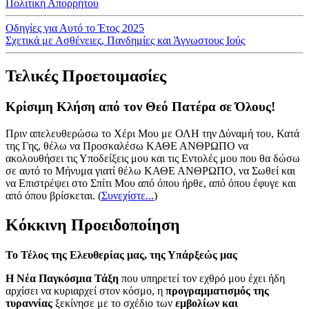
Πολιτική Απορρήτου
Οδηγίες για Αυτό το Έτος 2025
Σχετικά με Ασθένειες, Πανδημίες και Άγνωστους Ιούς
Τελικές Προετοιμασίες
Κρίσιμη Κλήση από τον Θεό Πατέρα σε Όλους!
Πριν απελευθερώσω το Χέρι Μου με ΟΛΗ την Δύναμή του, Κατά
της Γης, θέλω να Προσκαλέσω ΚΑΘΕ ΑΝΘΡΩΠΟ να
ακολουθήσει τις Υποδείξεις μου και τις Εντολές μου που θα δώσω
σε αυτό το Μήνυμα γιατί θέλω ΚΑΘΕ ΑΝΘΡΩΠΟ, να Σωθεί και
να Επιστρέψει στο Σπίτι Μου από όπου ήρθε, από όπου έφυγε και
από όπου βρίσκεται.
(
Συνεχίστε...
)
Κόκκινη Προειδοποίηση
Το Τέλος της Ελευθερίας μας, της Υπάρξεώς μας
Η Νέα Παγκόσμια Τάξη
που υπηρετεί τον εχθρό μου έχει ήδη
αρχίσει να κυριαρχεί στον κόσμο, η
προγραμματισμός της
τυραννίας
ξεκίνησε με το σχέδιο των
εμβολίων και