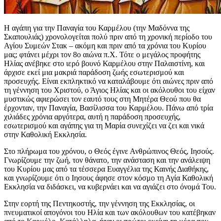
Η αγάπη για την Παναγία του Καρμέλου (την Μαδόννα της
Σκαπουλιάς) χρονολογείται πολύ πριν από τη χρονική περίοδο του
Αγίου Συμεών Στακ – ακόμη και πριν από τα χρόνια του Κυρίου
μας; φτάνει μέχρι τον 8ο αιώνα π.Χ. Τότε ο μεγάλος προφήτης
Ηλίας ανέβηκε στο ιερό βουνό Καρμέλου στην Παλαιστίνη, και
άρχισε εκεί μια μακριά παράδοση ζωής εσωτερισμού και
προσευχής. Είναι εκπληκτικό να καταλάβουμε ότι αιώνες πριν από
τη γέννηση του Χριστού, ο Άγιος Ηλίας και οι ακόλουθοι του είχαν
μυστικώς αφιερώσει τον εαυτό τους στη Μητέρα Θεού που θα
έρχονταν, την Παναγία, Βασίλισσα του Καρμέλου. Πάνω από τρία
χιλιάδες χρόνια αργότερα, αυτή η παράδοση προσευχής,
εσωτερισμού και αγάπης για τη Μαρία συνεχίζει να ζει και νικά
στην Καθολική Εκκλησία.
Στο πλήρωμα του χρόνου, ο Θεός έγινε Ανθρώπινος Θεός, Ιησούς.
Γνωρίζουμε την ζωή, τον θάνατο, την ανάσταση και την ανάλειψη
του Κυρίου μας από τα τέσσερα Ευαγγέλια της Καινής Διαθήκης,
και γνωρίζουμε ότι ο Ιησους άφησε στον κόσμο τη Αγία Καθολική
Εκκλησία να διδάσκει, να κυβερνάει και να αγιάζει στο όνομά Του.
Στην εορτή της Πεντηκοστής, την γέννηση της Εκκλησίας, οι
πνευματικοί απογόνοι του Ηλία και των ακόλουθων του κατέβηκαν