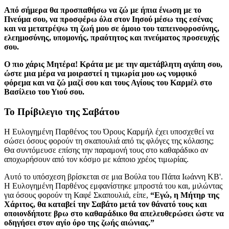
Από σήμερα θα προσπαθήσω να ζώ με ήπια ένωση με το
Πνεύμα σου, να προσφέρω όλα στον Ιησού μέσω της εσένας
και να μετατρέψω τη ζωή μου σε όμοιο του ταπεινοφροσύνης,
ελεημοσύνης, υπομονής, πραότητος και πνεύματος προσευχής
σου.
Ο πιο χάρις Μητέρα! Κράτα με με την αμετάβλητη αγάπη σου,
ώστε μια μέρα να μοιραστεί η τιμωρία μου ως νυμφικό
φόρεμα και να ζώ μαζί σου και τους Αγίους του Καρμέλ στο
Βασίλειο του Υιού σου.
Το Πρίβιλεγιο της Σαβάτου
Η Ευλογημένη Παρθένος του Όρους Καρμήλ έχει υποσχεθεί να
σώσει όσους φορούν τη σκαπουλιά από τις φλόγες της κόλασης;
Θα συντόμευσε επίσης την παραμονή τους στο καθαράδικο αν
αποχωρήσουν από τον κόσμο με κάποιο χρέος τιμωρίας.
Αυτό το υπόσχεση βρίσκεται σε μια Βούλα του Πάπα Ιωάννη ΚΒ'.
Η Ευλογημένη Παρθένος εμφανίστηκε μπροστά του και, μιλώντας
για όσους φορούν τη Καφέ Σκαπουλιά, είπε,
“Εγώ, η Μήτηρ της
Χάριτος, θα καταβεί την Σαβάτο μετά τον θάνατό τους και
οποιονδήποτε βρω στο καθαράδικο θα απελευθερώσει ώστε να
οδηγήσει στον αγίο όρο της ζωής αιώνιας.”