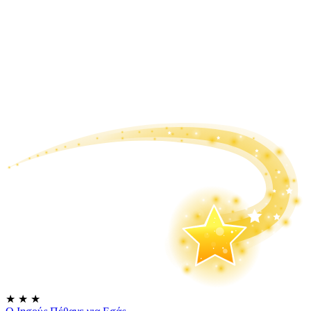
★
★
★