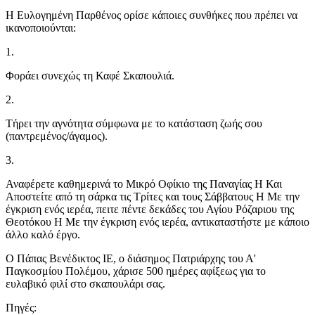
Η Ευλογημένη Παρθένος ορίσε κάποιες συνθήκες που πρέπει να
ικανοποιούνται:
1.
Φοράει συνεχώς τη Καφέ Σκαπουλιά.
2.
Τήρει την αγνότητα σύμφωνα με το κατάσταση ζωής σου
(παντρεμένος/άγαμος).
3.
Αναφέρετε καθημερινά το Μικρό Οφίκιο της Παναγίας Η Και
Αποστείτε από τη σάρκα τις Τρίτες και τους Σάββατους Η Με την
έγκριση ενός ιερέα, πειτε πέντε δεκάδες του Αγίου Ρόζαριου της
Θεοτόκου Η Με την έγκριση ενός ιερέα, αντικαταστήστε με κάποιο
άλλο καλό έργο.
Ο Πάπας Βενέδικτος ΙΕ, ο διάσημος Πατριάρχης του Α'
Παγκοσμίου Πολέμου, χάρισε 500 ημέρες αφίξεως για το
ευλαβικό φιλί στο σκαπουλάρι σας.
Πηγές: