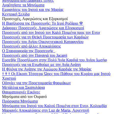
Μηνύματα από Διάφορες Πηγές
Αναζητήστε τα Μηνύματα
Εμφανίσεις του Ιησού και της Μαρίας
Κεντρική Σελίδα
Προσευχές, Αφιερώσεις και Εξορκισμοί
Η Βασίλισσα της Προσευχής: Το Ιερό Ροζάριο
🌹
Διάφορες Προσευχές, Αφιερώσεις και Εξορκισμοί
Προσευχές από τον Ιησού τον Καλό Ποιμένα προς τον Ενοχ
Προσευχές για τη Θεϊκή Προετοιμασία των Καρδιών
Προσευχές του Αγίου Οικογενειακού Καταφυγίου
Προσευχές από άλλες Αποκαλύψεις
Ο Σταυροφορία της Προσευχής
Προσευχές από την Παναγιά του Jacarei
Ευσεβής Προσήλωση στην Πολύ Άγία Καρδιά του Αγίου Ιωσήφ
Προσευχές για να Ενωθούμε με την Αγία Αγάπη
Η Φλόγα της Αγάπης της Αμώμου Καρδιάς της Μαρίας
†
†
†
Οι Είκοσι Τέσσερις Ώρες του Πάθους του Κυρίου μας Ιησού
Χριστού
Οδηγίες για την Προετοιμασία Φαρμάκων
Μετάλλια και Σκαπυλάρια
Θαυματουργές Εικόνες
Μηνύματα από τον Ουρανό
Πρόσφατα Μηνύματα
Μηνύματα του Ιησού του Καλού Ποιμένα στον Ενοχ, Κολομβία
Μαριανές Αποκαλύψεις στη Luz de Maria, Αργεντινή