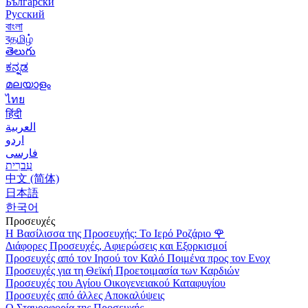
Български
Русский
বাংলা
বதமிழ்
తెలుగు
ಕನ್ನಡ
മലയാളം
ไทย
हिंदी
العربية
اردو
فارسی
עִברִית
中文 (简体)
日本語
한국어
Προσευχές
Η Βασίλισσα της Προσευχής: Το Ιερό Ροζάριο
🌹
Διάφορες Προσευχές, Αφιερώσεις και Εξορκισμοί
Προσευχές από τον Ιησού τον Καλό Ποιμένα προς τον Ενοχ
Προσευχές για τη Θεϊκή Προετοιμασία των Καρδιών
Προσευχές του Αγίου Οικογενειακού Καταφυγίου
Προσευχές από άλλες Αποκαλύψεις
Ο Σταυροφορία της Προσευχής