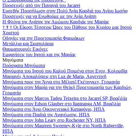
Προσευχές από την Παναγιά του Jacarei
Ευσεβής Προσήλωση στην Πολύ Άγία Καρδιά του Αγίου Ιωσήφ
Προσευχές για να Ενωθούμε με την Αγία Αγάπη
Η Φλόγα της Αγάπης της Αμώμου Καρδιάς της Μαρίας
†
†
†
Οι Είκοσι Τέσσερις Ώρες του Πάθους του Κυρίου μας Ιησού
Χριστού
Οδηγίες για την Προετοιμασία Φαρμάκων
Μετάλλια και Σκαπυλάρια
Θαυματουργές Εικόνες
Εμφανίσεις του Ιησού και της Μαρίας
Μηνύματα
Πρόσφατα Μηνύματα
Μηνύματα του Ιησού του Καλού Ποιμένα στον Ενοχ, Κολομβία
Μαριανές Αποκαλύψεις στη Luz de Maria, Αργεντινή
Μηνύματα προς την Άννα στο Μέλατζ/Γκέτινγκεν, Γερμανία
Μηνύματα στην Μαρία για την Θεϊκή Προετοιμασία των Καρδιών,
Γερμανία
Μηνύματα στον Marcos Tadeu Teixeira στο Jacareí SP, Βραζιλία
Μηνύματα στον Edson Glauber στο Itapiranga AM, Βραζιλία
Μηνύματα στο Άγιο Οικογενειακό Καταφύγιο, ΗΠΑ
Μηνύματα στα Παιδιά της Ανανέωσης, ΗΠΑ
Μηνύματα στον John Leary στο Rochester NY, ΗΠΑ
Μηνύματα στην Maureen Sweeney-Kyle στο North Ridgeville,
ΗΠΑ