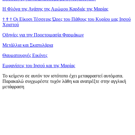
Η Φλόγα της Αγάπης της Αμώμου Καρδιάς της Μαρίας
†
†
†
Οι Είκοσι Τέσσερις Ώρες του Πάθους του Κυρίου μας Ιησού
Χριστού
Οδηγίες για την Προετοιμασία Φαρμάκων
Μετάλλια και Σκαπυλάρια
Θαυματουργές Εικόνες
Εμφανίσεις του Ιησού και της Μαρίας
Το κείμενο σε αυτόν τον ιστότοπο έχει μεταφραστεί αυτόματα.
Παρακαλώ συγχωρέστε τυχόν λάθη και ανατρέξτε στην αγγλική
μετάφραση