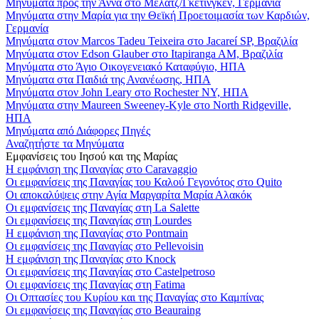
Μηνύματα προς την Άννα στο Μέλατζ/Γκέτινγκεν, Γερμανία
Μηνύματα στην Μαρία για την Θεϊκή Προετοιμασία των Καρδιών,
Γερμανία
Μηνύματα στον Marcos Tadeu Teixeira στο Jacareí SP, Βραζιλία
Μηνύματα στον Edson Glauber στο Itapiranga AM, Βραζιλία
Μηνύματα στο Άγιο Οικογενειακό Καταφύγιο, ΗΠΑ
Μηνύματα στα Παιδιά της Ανανέωσης, ΗΠΑ
Μηνύματα στον John Leary στο Rochester NY, ΗΠΑ
Μηνύματα στην Maureen Sweeney-Kyle στο North Ridgeville,
ΗΠΑ
Μηνύματα από Διάφορες Πηγές
Αναζητήστε τα Μηνύματα
Εμφανίσεις του Ιησού και της Μαρίας
Η εμφάνιση της Παναγίας στο Caravaggio
Οι εμφανίσεις της Παναγίας του Καλού Γεγονότος στο Quito
Οι αποκαλύψεις στην Αγία Μαργαρίτα Μαρία Αλακόκ
Οι εμφανίσεις της Παναγίας στη La Salette
Οι εμφανίσεις της Παναγίας στη Lourdes
Η εμφάνιση της Παναγίας στο Pontmain
Οι εμφανίσεις της Παναγίας στο Pellevoisin
Η εμφάνιση της Παναγίας στο Knock
Οι εμφανίσεις της Παναγίας στο Castelpetroso
Οι εμφανίσεις της Παναγίας στη Fatima
Οι Οπτασίες του Κυρίου και της Παναγίας στο Καμπίνας
Οι εμφανίσεις της Παναγίας στο Beauraing