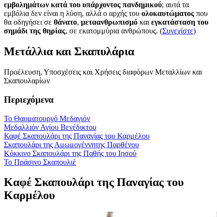
εμβολημάτων κατά του υπάρχοντος πανδημικού
; αυτά τα
εμβόλια δεν είναι η λύση, αλλά ο αρχής του
ολοκαυτώματος
που
θα οδηγήσει σε
θάνατο
,
μεταανθρωπισμό
και
εγκατάσταση του
σημάδι της θηρίας
, σε εκατομμύρια ανθρώπους. (
Συνεχίστε
)
Μετάλλια και Σκαπυλάρια
Προέλευση, Υποσχέσεις και Χρήσεις διαφόρων Μεταλλίων και
Σκαπουλαρίων
Περιεχόμενα
Το Θαυματουργό Μεδαγιόν
Μεδαλλιόν Αγίου Βενέδικτου
Καφέ Σκαπουλάρι της Παναγίας του Καρμέλου
Σκαπουλάρι της Αμωμογέννητης Παρθένου
Κόκκινο Σκαπουλάρι της Παθής του Ιησού
Το Πράσινο Σκαπουλιέ
Καφέ Σκαπουλάρι της Παναγίας του
Καρμέλου