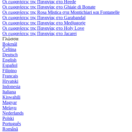
Οι εμφανίσεις της Παναγίας στο Heede
Οι εμφανίσεις της Παναγίας στο Ghiaie di Bonate
Οι εμφανίσεις της Rosa Mistica στα Montichiari και Fontanelle
Οι εμφανίσεις της Παναγίας στο Garabandal
Οι εμφανίσεις της Παναγίας στο Medjugorje
Οι εμφανίσεις της Παναγίας στο Holy Love
Οι εμφανίσεις της Παναγίας στο Jacarei
Γλώσσα
Bokmål
Čeština
Deutsch
English
Español
Filipino
Français
Hrvatski
Indonesia
Italiana
Kiswahili
Magyar
Melayu
Nederlands
Polski
Português
Română