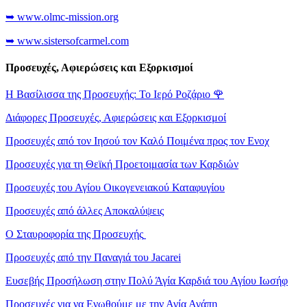
➥ www.olmc-mission.org
➥ www.sistersofcarmel.com
Προσευχές, Αφιερώσεις και Εξορκισμοί
Η Βασίλισσα της Προσευχής: Το Ιερό Ροζάριο
🌹
Διάφορες Προσευχές, Αφιερώσεις και Εξορκισμοί
Προσευχές από τον Ιησού τον Καλό Ποιμένα προς τον Ενοχ
Προσευχές για τη Θεϊκή Προετοιμασία των Καρδιών
Προσευχές του Αγίου Οικογενειακού Καταφυγίου
Προσευχές από άλλες Αποκαλύψεις
Ο Σταυροφορία της Προσευχής
Προσευχές από την Παναγιά του Jacarei
Ευσεβής Προσήλωση στην Πολύ Άγία Καρδιά του Αγίου Ιωσήφ
Προσευχές για να Ενωθούμε με την Αγία Αγάπη