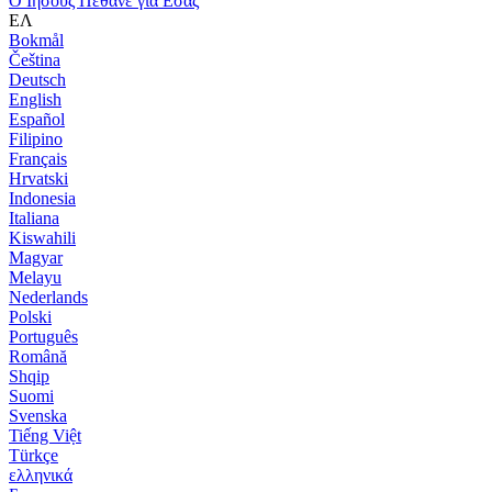
Ο Ιησούς Πέθανε για Εσάς
ΕΛ
Bokmål
Čeština
Deutsch
English
Español
Filipino
Français
Hrvatski
Indonesia
Italiana
Kiswahili
Magyar
Melayu
Nederlands
Polski
Português
Română
Shqip
Suomi
Svenska
Tiếng Việt
Türkçe
ελληνικά