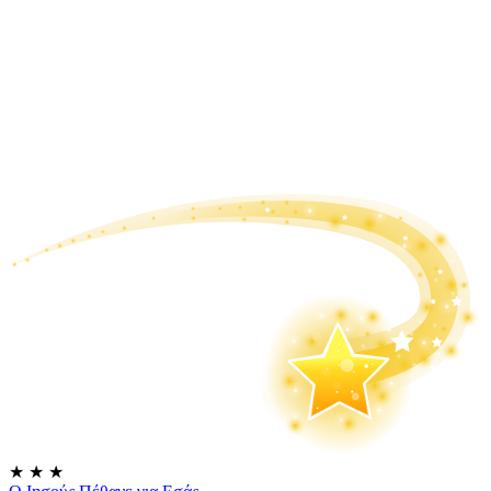
★
★
★