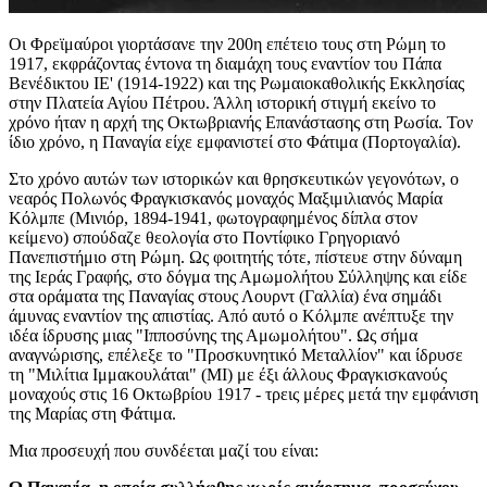
Οι Φρεϊμαύροι γιορτάσανε την 200η επέτειο τους στη Ρώμη το
1917, εκφράζοντας έντονα τη διαμάχη τους εναντίον του Πάπα
Βενέδικτου ΙΕ' (1914-1922) και της Ρωμαιοκαθολικής Εκκλησίας
στην Πλατεία Αγίου Πέτρου. Άλλη ιστορική στιγμή εκείνο το
χρόνο ήταν η αρχή της Οκτωβριανής Επανάστασης στη Ρωσία. Τον
ίδιο χρόνο, η Παναγία είχε εμφανιστεί στο Φάτιμα (Πορτογαλία).
Στο χρόνο αυτών των ιστορικών και θρησκευτικών γεγονότων, ο
νεαρός Πολωνός Φραγκισκανός μοναχός Μαξιμιλιανός Μαρία
Κόλμπε (Μινιόρ, 1894-1941, φωτογραφημένος δίπλα στον
κείμενο) σπούδαζε θεολογία στο Ποντίφικο Γρηγοριανό
Πανεπιστήμιο στη Ρώμη. Ως φοιτητής τότε, πίστευε στην δύναμη
της Ιεράς Γραφής, στο δόγμα της Αμωμολήτου Σύλληψης και είδε
στα οράματα της Παναγίας στους Λουρντ (Γαλλία) ένα σημάδι
άμυνας εναντίον της απιστίας. Από αυτό ο Κόλμπε ανέπτυξε την
ιδέα ίδρυσης μιας "Ιπποσύνης της Αμωμολήτου". Ως σήμα
αναγνώρισης, επέλεξε το "Προσκυνητικό Μεταλλίον" και ίδρυσε
τη "Μιλίτια Ιμμακουλάται" (MI) με έξι άλλους Φραγκισκανούς
μοναχούς στις 16 Οκτωβρίου 1917 - τρεις μέρες μετά την εμφάνιση
της Μαρίας στη Φάτιμα.
Μια προσευχή που συνδέεται μαζί του είναι: