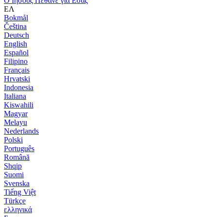
Ο Ιησούς Πέθανε για Εσάς
ΕΛ
Bokmål
Čeština
Deutsch
English
Español
Filipino
Français
Hrvatski
Indonesia
Italiana
Kiswahili
Magyar
Melayu
Nederlands
Polski
Português
Română
Shqip
Suomi
Svenska
Tiếng Việt
Türkçe
ελληνικά