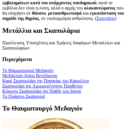
εμβολημάτων κατά του υπάρχοντος πανδημικού
; αυτά τα
εμβόλια δεν είναι η λύση, αλλά ο αρχής του
ολοκαυτώματος
που
θα οδηγήσει σε
θάνατο
,
μεταανθρωπισμό
και
εγκατάσταση του
σημάδι της θηρίας
, σε εκατομμύρια ανθρώπους. (
Συνεχίστε
)
Μετάλλια και Σκαπυλάρια
Προέλευση, Υποσχέσεις και Χρήσεις διαφόρων Μεταλλίων και
Σκαπουλαρίων
Περιεχόμενα
Το Θαυματουργό Μεδαγιόν
Μεδαλλιόν Αγίου Βενέδικτου
Καφέ Σκαπουλάρι της Παναγίας του Καρμέλου
Σκαπουλάρι της Αμωμογέννητης Παρθένου
Κόκκινο Σκαπουλάρι της Παθής του Ιησού
Το Πράσινο Σκαπουλιέ
Το Θαυματουργό Μεδαγιόν