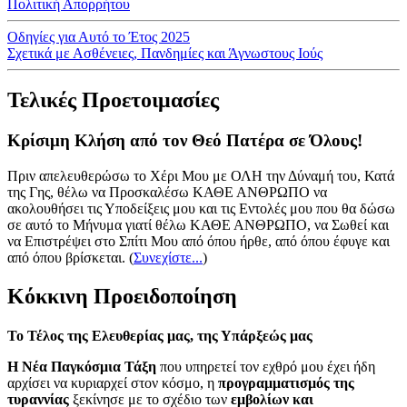
Πολιτική Απορρήτου
Οδηγίες για Αυτό το Έτος 2025
Σχετικά με Ασθένειες, Πανδημίες και Άγνωστους Ιούς
Τελικές Προετοιμασίες
Κρίσιμη Κλήση από τον Θεό Πατέρα σε Όλους!
Πριν απελευθερώσω το Χέρι Μου με ΟΛΗ την Δύναμή του, Κατά
της Γης, θέλω να Προσκαλέσω ΚΑΘΕ ΑΝΘΡΩΠΟ να
ακολουθήσει τις Υποδείξεις μου και τις Εντολές μου που θα δώσω
σε αυτό το Μήνυμα γιατί θέλω ΚΑΘΕ ΑΝΘΡΩΠΟ, να Σωθεί και
να Επιστρέψει στο Σπίτι Μου από όπου ήρθε, από όπου έφυγε και
από όπου βρίσκεται.
(
Συνεχίστε...
)
Κόκκινη Προειδοποίηση
Το Τέλος της Ελευθερίας μας, της Υπάρξεώς μας
Η Νέα Παγκόσμια Τάξη
που υπηρετεί τον εχθρό μου έχει ήδη
αρχίσει να κυριαρχεί στον κόσμο, η
προγραμματισμός της
τυραννίας
ξεκίνησε με το σχέδιο των
εμβολίων και