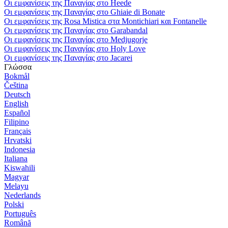
Οι εμφανίσεις της Παναγίας στο Heede
Οι εμφανίσεις της Παναγίας στο Ghiaie di Bonate
Οι εμφανίσεις της Rosa Mistica στα Montichiari και Fontanelle
Οι εμφανίσεις της Παναγίας στο Garabandal
Οι εμφανίσεις της Παναγίας στο Medjugorje
Οι εμφανίσεις της Παναγίας στο Holy Love
Οι εμφανίσεις της Παναγίας στο Jacarei
Γλώσσα
Bokmål
Čeština
Deutsch
English
Español
Filipino
Français
Hrvatski
Indonesia
Italiana
Kiswahili
Magyar
Melayu
Nederlands
Polski
Português
Română