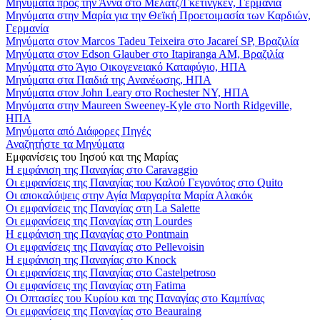
Μηνύματα προς την Άννα στο Μέλατζ/Γκέτινγκεν, Γερμανία
Μηνύματα στην Μαρία για την Θεϊκή Προετοιμασία των Καρδιών,
Γερμανία
Μηνύματα στον Marcos Tadeu Teixeira στο Jacareí SP, Βραζιλία
Μηνύματα στον Edson Glauber στο Itapiranga AM, Βραζιλία
Μηνύματα στο Άγιο Οικογενειακό Καταφύγιο, ΗΠΑ
Μηνύματα στα Παιδιά της Ανανέωσης, ΗΠΑ
Μηνύματα στον John Leary στο Rochester NY, ΗΠΑ
Μηνύματα στην Maureen Sweeney-Kyle στο North Ridgeville,
ΗΠΑ
Μηνύματα από Διάφορες Πηγές
Αναζητήστε τα Μηνύματα
Εμφανίσεις του Ιησού και της Μαρίας
Η εμφάνιση της Παναγίας στο Caravaggio
Οι εμφανίσεις της Παναγίας του Καλού Γεγονότος στο Quito
Οι αποκαλύψεις στην Αγία Μαργαρίτα Μαρία Αλακόκ
Οι εμφανίσεις της Παναγίας στη La Salette
Οι εμφανίσεις της Παναγίας στη Lourdes
Η εμφάνιση της Παναγίας στο Pontmain
Οι εμφανίσεις της Παναγίας στο Pellevoisin
Η εμφάνιση της Παναγίας στο Knock
Οι εμφανίσεις της Παναγίας στο Castelpetroso
Οι εμφανίσεις της Παναγίας στη Fatima
Οι Οπτασίες του Κυρίου και της Παναγίας στο Καμπίνας
Οι εμφανίσεις της Παναγίας στο Beauraing