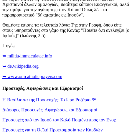
Χριστιανοί άλλων ομολογιών, ιδιαίτερα κάποιοι Ευανγελικοί, αλλά
την τιμάμε για την αγάπη της στον Κύριο! Όπως λέει το
παραπροαιρετικό "δι' αμαρτίας εις Ιησούν".
Θυμήστε επίσης τα τελευταία λόγια Της στην Γραφή, όπου είπε
στους υπηρετούντες στο γάμο της Κανάς: "Ποιείτε ό,τι ανελεγξει [ο
Ιησούς]" (Ιωάννης 2:5).
Πηγές:
➥ militia-immaculatae.info
➥ de.wikipedia.org
➥ www.ourcatholicprayers.com
Προσευχές, Αφιερώσεις και Εξορκισμοί
Η Βασίλισσα της Προσευχής: Το Ιερό Ροζάριο
🌹
Διάφορες Προσευχές, Αφιερώσεις και Εξορκισμοί
Προσευχές από τον Ιησού τον Καλό Ποιμένα προς τον Ενοχ
Προσευχές για τη Θεϊκή Προετοιμασία των Καρδιών