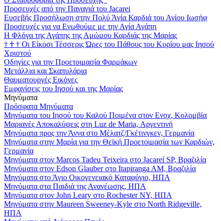
Προσευχές από την Παναγιά του Jacarei
Ευσεβής Προσήλωση στην Πολύ Άγία Καρδιά του Αγίου Ιωσήφ
Προσευχές για να Ενωθούμε με την Αγία Αγάπη
Η Φλόγα της Αγάπης της Αμώμου Καρδιάς της Μαρίας
†
†
†
Οι Είκοσι Τέσσερις Ώρες του Πάθους του Κυρίου μας Ιησού
Χριστού
Οδηγίες για την Προετοιμασία Φαρμάκων
Μετάλλια και Σκαπυλάρια
Θαυματουργές Εικόνες
Εμφανίσεις του Ιησού και της Μαρίας
Μηνύματα
Πρόσφατα Μηνύματα
Μηνύματα του Ιησού του Καλού Ποιμένα στον Ενοχ, Κολομβία
Μαριανές Αποκαλύψεις στη Luz de Maria, Αργεντινή
Μηνύματα προς την Άννα στο Μέλατζ/Γκέτινγκεν, Γερμανία
Μηνύματα στην Μαρία για την Θεϊκή Προετοιμασία των Καρδιών,
Γερμανία
Μηνύματα στον Marcos Tadeu Teixeira στο Jacareí SP, Βραζιλία
Μηνύματα στον Edson Glauber στο Itapiranga AM, Βραζιλία
Μηνύματα στο Άγιο Οικογενειακό Καταφύγιο, ΗΠΑ
Μηνύματα στα Παιδιά της Ανανέωσης, ΗΠΑ
Μηνύματα στον John Leary στο Rochester NY, ΗΠΑ
Μηνύματα στην Maureen Sweeney-Kyle στο North Ridgeville,
ΗΠΑ