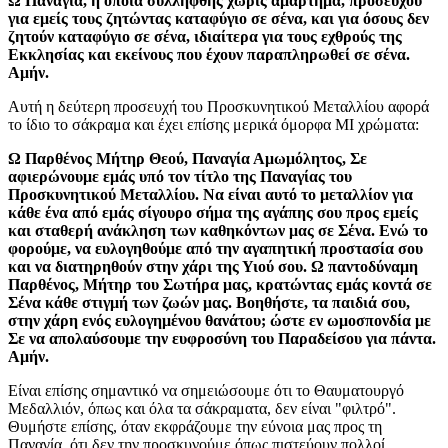
Ω Παναγία, η οποία συλλήφθης χωρίς αμάρτημα, προσεύχου
για εμείς τους ζητώντας καταφύγιο σε σένα, και για όσους δεν
ζητούν καταφύγιο σε σένα, ιδιαίτερα για τους εχθρούς της
Εκκλησίας και εκείνους που έχουν παραπληρωθεί σε σένα.
Αμήν.
Αυτή η δεύτερη προσευχή του Προσκυνητικού Μεταλλίου αφορά
το ίδιο το σάκραμα και έχει επίσης μερικά όμορφα MI χρώματα:
Ω Παρθένος Μήτηρ Θεού, Παναγία Αμωμόλητος, Σε
αφιερώνουμε εμάς υπό τον τίτλο της Παναγίας του
Προσκυνητικού Μεταλλίου. Να είναι αυτό το μεταλλίον για
κάθε ένα από εμάς σίγουρο σήμα της αγάπης σου προς εμείς
και σταθερή ανάκληση των καθηκόντων μας σε Σένα. Ενώ το
φορούμε, να ευλογηθούμε από την αγαπητική προστασία σου
και να διατηρηθούν στην χάρι της Υιού σου. Ω παντοδύναμη
Παρθένος, Μήτηρ του Σωτήρα μας, κρατώντας εμάς κοντά σε
Σένα κάθε στιγμή των ζωών μας. Βοηθήστε, τα παιδιά σου,
στην χάρη ενός ευλογημένου θανάτου; ώστε εν ωμοσπονδία με
Σε να απολαύσουμε την ευφροσύνη του Παραδείσου για πάντα.
Αμήν.
Είναι επίσης σημαντικό να σημειώσουμε ότι το Θαυματουργό
Μεδαλλιόν, όπως και όλα τα σάκραματα, δεν είναι "φιλτρό".
Θυμήστε επίσης, όταν εκφράζουμε την εύνοια μας προς τη
Παναγία, ότι δεν την προσκυνούμε όπως πιστεύουν πολλοί