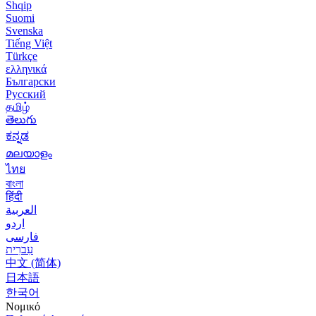
Shqip
Suomi
Svenska
Tiếng Việt
Türkçe
ελληνικά
Български
Русский
தமிழ்
తెలుగు
ಕನ್ನಡ
മലയാളം
ไทย
বাংলা
हिंदी
العربية
اردو
فارسی
עִברִית
中文 (简体)
日本語
한국어
Νομικό