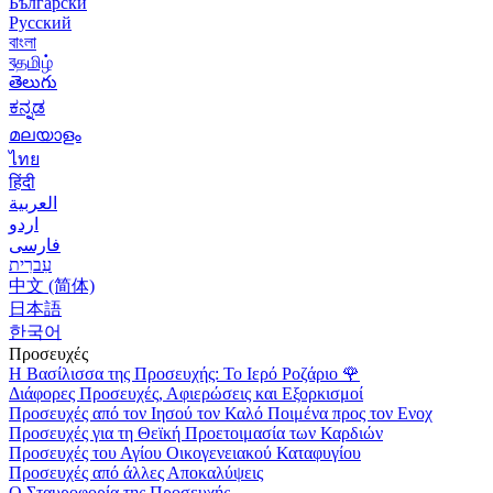
Български
Русский
বাংলা
বதமிழ்
తెలుగు
ಕನ್ನಡ
മലയാളം
ไทย
हिंदी
العربية
اردو
فارسی
עִברִית
中文 (简体)
日本語
한국어
Προσευχές
Η Βασίλισσα της Προσευχής: Το Ιερό Ροζάριο
🌹
Διάφορες Προσευχές, Αφιερώσεις και Εξορκισμοί
Προσευχές από τον Ιησού τον Καλό Ποιμένα προς τον Ενοχ
Προσευχές για τη Θεϊκή Προετοιμασία των Καρδιών
Προσευχές του Αγίου Οικογενειακού Καταφυγίου
Προσευχές από άλλες Αποκαλύψεις
Ο Σταυροφορία της Προσευχής