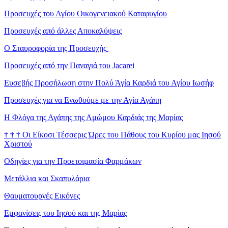
Προσευχές του Αγίου Οικογενειακού Καταφυγίου
Προσευχές από άλλες Αποκαλύψεις
Ο Σταυροφορία της Προσευχής
Προσευχές από την Παναγιά του Jacarei
Ευσεβής Προσήλωση στην Πολύ Άγία Καρδιά του Αγίου Ιωσήφ
Προσευχές για να Ενωθούμε με την Αγία Αγάπη
Η Φλόγα της Αγάπης της Αμώμου Καρδιάς της Μαρίας
†
†
†
Οι Είκοσι Τέσσερις Ώρες του Πάθους του Κυρίου μας Ιησού
Χριστού
Οδηγίες για την Προετοιμασία Φαρμάκων
Μετάλλια και Σκαπυλάρια
Θαυματουργές Εικόνες
Εμφανίσεις του Ιησού και της Μαρίας