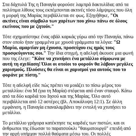
Στα δάχτυλά Της η Παναγία φορούσε λαμπρά δακτυλίδια; από τα
πολύτιμα λίθους τους εκπέμπονται ακτινές τόσο λάμψιμες που όλη
η μορφή της Μαρίας περιβάλλεται σε φως. Εξηγήθηκε,
"Οι
ακτίνες είναι σύμβολο των χαρίτων που χύνω πάνω σε όλους
εκείνους που με ζητούν."
Τότε σχηματίστηκε ένας οβάλ καρκάς γύρω από την Παναγία, πάνω
στον οποίο ήταν γραμμένα με χρυσά γράμματα τα λόγια:
"Ω
Μαρία, αμαρτίαν μη έχουσα, προσεύχου εις ημάς τους
προσφεύγοντας σοι."
Την ίδια στιγμή, η αδελφή άκουσε μια φωνή
που της έλεγε:
"Κάνε να χτυπήσει ένα μετάλλιο σύμφωνα με
αυτή τη σχεδίαση! Όλοι οι οποίοι το φορούν θα λάβουν μεγάλες
χαρισμούς. Πλούσιες θα είναι οι χαρισμοί για αυτούς που το
φοράνε με πίστη."
Τότε η αδελφή είδε πώς πρέπει να μοιάζει το πίσω μέρος του
μεταλλίου: ένα M (για τη Μαρία) στέφεται από έναν σταυρό. Κάτω
από τα δύο καρδιά του Ιησού και της Μαρίας. Όλο αυτό
περιβάλλεται από 12 αστέρες (βλ. Αποκάλυψη 12:1). Σε άλλη
εμφάνιση, η Παναγία επαναλαμβάνει την εντολή να χτυπήσει το
μετάλλιο.
Το μετάλλιο γρήγορα κατέκτησε τις καρδιές των πιστών, και οι
άνθρωποι της έδωσαν το παρατσούκλι "θαυματουργό" επειδή από
την αρχή υπήρχαν πολλά θαύματα μέσω του. Οι πολλές