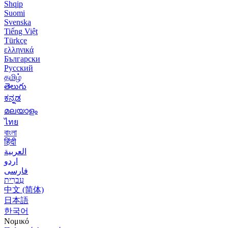
Shqip
Suomi
Svenska
Tiếng Việt
Türkçe
ελληνικά
Български
Русский
தமிழ்
తెలుగు
ಕನ್ನಡ
മലയാളം
ไทย
বাংলা
हिंदी
العربية
اردو
فارسی
עִברִית
中文 (简体)
日本語
한국어
Νομικό