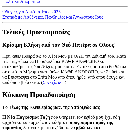
Πολιτική Απορρήτου
Οδηγίες για Αυτό το Έτος 2025
Σχετικά με Ασθένειες, Πανδημίες και Άγνωστους Ιούς
Τελικές Προετοιμασίες
Κρίσιμη Κλήση από τον Θεό Πατέρα σε Όλους!
Πριν απελευθερώσω το Χέρι Μου με ΟΛΗ την Δύναμή του, Κατά
της Γης, θέλω να Προσκαλέσω ΚΑΘΕ ΑΝΘΡΩΠΟ να
ακολουθήσει τις Υποδείξεις μου και τις Εντολές μου που θα δώσω
σε αυτό το Μήνυμα γιατί θέλω ΚΑΘΕ ΑΝΘΡΩΠΟ, να Σωθεί και
να Επιστρέψει στο Σπίτι Μου από όπου ήρθε, από όπου έφυγε και
από όπου βρίσκεται.
(
Συνεχίστε...
)
Κόκκινη Προειδοποίηση
Το Τέλος της Ελευθερίας μας, της Υπάρξεώς μας
Η Νέα Παγκόσμια Τάξη
που υπηρετεί τον εχθρό μου έχει ήδη
αρχίσει να κυριαρχεί στον κόσμο, η
προγραμματισμός της
τυραννίας
ξεκίνησε με το σχέδιο των
εμβολίων και