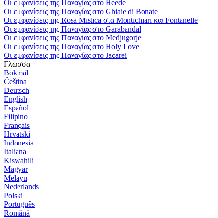
Οι εμφανίσεις της Παναγίας στο Heede
Οι εμφανίσεις της Παναγίας στο Ghiaie di Bonate
Οι εμφανίσεις της Rosa Mistica στα Montichiari και Fontanelle
Οι εμφανίσεις της Παναγίας στο Garabandal
Οι εμφανίσεις της Παναγίας στο Medjugorje
Οι εμφανίσεις της Παναγίας στο Holy Love
Οι εμφανίσεις της Παναγίας στο Jacarei
Γλώσσα
Bokmål
Čeština
Deutsch
English
Español
Filipino
Français
Hrvatski
Indonesia
Italiana
Kiswahili
Magyar
Melayu
Nederlands
Polski
Português
Română