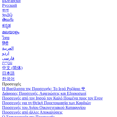
Български
Русский
বাংলা
বதமிழ்
తెలుగు
ಕನ್ನಡ
മലയാളം
ไทย
हिंदी
العربية
اردو
فارسی
עִברִית
中文 (简体)
日本語
한국어
Προσευχές
Η Βασίλισσα της Προσευχής: Το Ιερό Ροζάριο
🌹
Διάφορες Προσευχές, Αφιερώσεις και Εξορκισμοί
Προσευχές από τον Ιησού τον Καλό Ποιμένα προς τον Ενοχ
Προσευχές για τη Θεϊκή Προετοιμασία των Καρδιών
Προσευχές του Αγίου Οικογενειακού Καταφυγίου
Προσευχές από άλλες Αποκαλύψεις
Ο Σταυροφορία της Προσευχής