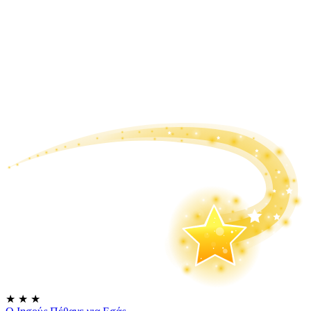
★
★
★