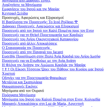
Μηνύματα από Διάφορες Πηγές
Αναζητήστε τα Μηνύματα
Εμφανίσεις του Ιησού και της Μαρίας
Κεντρική Σελίδα
Προσευχές, Αφιερώσεις και Εξορκισμοί
Η Βασίλισσα της Προσευχής: Το Ιερό Ροζάριο
🌹
Διάφορες Προσευχές, Αφιερώσεις και Εξορκισμοί
Προσευχές από τον Ιησού τον Καλό Ποιμένα προς τον Ενοχ
Προσευχές για τη Θεϊκή Προετοιμασία των Καρδιών
Προσευχές του Αγίου Οικογενειακού Καταφυγίου
Προσευχές από άλλες Αποκαλύψεις
Ο Σταυροφορία της Προσευχής
Προσευχές από την Παναγιά του Jacarei
Ευσεβής Προσήλωση στην Πολύ Άγία Καρδιά του Αγίου Ιωσήφ
Προσευχές για να Ενωθούμε με την Αγία Αγάπη
Η Φλόγα της Αγάπης της Αμώμου Καρδιάς της Μαρίας
†
†
†
Οι Είκοσι Τέσσερις Ώρες του Πάθους του Κυρίου μας Ιησού
Χριστού
Οδηγίες για την Προετοιμασία Φαρμάκων
Μετάλλια και Σκαπυλάρια
Θαυματουργές Εικόνες
Μηνύματα από τον Ουρανό
Πρόσφατα Μηνύματα
Μηνύματα του Ιησού του Καλού Ποιμένα στον Ενοχ, Κολομβία
Μαριανές Αποκαλύψεις στη Luz de Maria, Αργεντινή