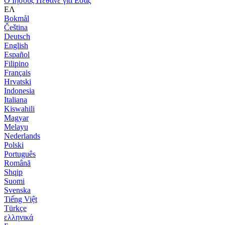
Ο Ιησούς Πέθανε για Εσάς
ΕΛ
Bokmål
Čeština
Deutsch
English
Español
Filipino
Français
Hrvatski
Indonesia
Italiana
Kiswahili
Magyar
Melayu
Nederlands
Polski
Português
Română
Shqip
Suomi
Svenska
Tiếng Việt
Türkçe
ελληνικά