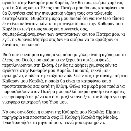
αγιάστε στην Καθαράν μου Καρδία, δεν θα τους αφήσω χαμένοι;
γιατί η Χάρις και το Έλεος του Πατέρα μου θα σας καταφύγει και
θα ξυπνήσει από την πνευματική νάρκη τους στο τελευταίο
δευτερόλεπτο. Θυμάστε μικρά μου παιδιά ότι για τον Θεό τίποτα
δεν είναι αδύνατον; κάνετε τη συνάγωσή σας στην Καθαράν μου
Καρδία εκτενή στους γιους και συγγενείς σας,
συμπεριλαμβανομένων των ανυπότακτων και του Πατέρα μου, κι
εγώ, η Ουρανία Μητέρα σας δεν θα αφήσω να τα αρπάξουν οι
δυνάμεις του κακού.
Ιδού ουν τεκνά μου αγαπημένα, πόσο μεγάλη είναι η αγάπη και το
έλεος του Θεού, που ακόμα κι αν ξέρει ότι αυτές οι ψυχές
περιπλανιούνται στη Σκότη, δεν θα τις αφήσει χαμένες εάν τα
αγιάσετε στην Καθαράν μου Καρδία. Για αυτό, τεκνά μου
αγαπημένα, διαδώστε μεταξύ των αδελφών σας την συνάγωσή στο
Καθαράν μου Καρδιά, η οποία θα είναι το καταφύγιο και ο
προστατευτικός σας κατά τη θλίψη. Θέλω τα μικρά μου παιδιά να
παρουσιάσουν στον Πατέρα μου πολλά μικρά αγιασμένα καρδιές
ως προσφορά σε μένα και έτσι μαζί να ανοίξετε τον δρόμο για την
νικηφόρο επιστροφή του Υιού μου.
Να σας συνοδεύει η ειρήνη της Καθαράς μου Καρδιάς. Είμαι η
παρηγορία και προστασία σας: Η Καθαρή Καρδιά της Μαρίας.
Γνωστοποιήστε τα μήνυμά μου, τεκνά μου αγαπημένα.