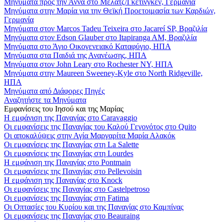
Μηνύματα προς την Άννα στο Μέλατζ/Γκέτινγκεν, Γερμανία
Μηνύματα στην Μαρία για την Θεϊκή Προετοιμασία των Καρδιών,
Γερμανία
Μηνύματα στον Marcos Tadeu Teixeira στο Jacareí SP, Βραζιλία
Μηνύματα στον Edson Glauber στο Itapiranga AM, Βραζιλία
Μηνύματα στο Άγιο Οικογενειακό Καταφύγιο, ΗΠΑ
Μηνύματα στα Παιδιά της Ανανέωσης, ΗΠΑ
Μηνύματα στον John Leary στο Rochester NY, ΗΠΑ
Μηνύματα στην Maureen Sweeney-Kyle στο North Ridgeville,
ΗΠΑ
Μηνύματα από Διάφορες Πηγές
Αναζητήστε τα Μηνύματα
Εμφανίσεις του Ιησού και της Μαρίας
Η εμφάνιση της Παναγίας στο Caravaggio
Οι εμφανίσεις της Παναγίας του Καλού Γεγονότος στο Quito
Οι αποκαλύψεις στην Αγία Μαργαρίτα Μαρία Αλακόκ
Οι εμφανίσεις της Παναγίας στη La Salette
Οι εμφανίσεις της Παναγίας στη Lourdes
Η εμφάνιση της Παναγίας στο Pontmain
Οι εμφανίσεις της Παναγίας στο Pellevoisin
Η εμφάνιση της Παναγίας στο Knock
Οι εμφανίσεις της Παναγίας στο Castelpetroso
Οι εμφανίσεις της Παναγίας στη Fatima
Οι Οπτασίες του Κυρίου και της Παναγίας στο Καμπίνας
Οι εμφανίσεις της Παναγίας στο Beauraing