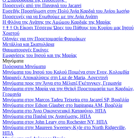
Προσευχές από την Παναγιά του Jacarei
Ευσεβής Προσήλωση στην Πολύ Άγία Καρδιά του Αγίου Ιωσήφ
Προσευχές για να Ενωθούμε με την Αγία Αγάπη
Η Φλόγα της Αγάπης της Αμώμου Καρδιάς της Μαρίας
†
†
†
Οι Είκοσι Τέσσερις Ώρες του Πάθους του Κυρίου μας Ιησού
Χριστού
Οδηγίες για την Προετοιμασία Φαρμάκων
Μετάλλια και Σκαπυλάρια
Θαυματουργές Εικόνες
Εμφανίσεις του Ιησού και της Μαρίας
Μηνύματα
Πρόσφατα Μηνύματα
Μηνύματα του Ιησού του Καλού Ποιμένα στον Ενοχ, Κολομβία
Μαριανές Αποκαλύψεις στη Luz de Maria, Αργεντινή
Μηνύματα προς την Άννα στο Μέλατζ/Γκέτινγκεν, Γερμανία
Μηνύματα στην Μαρία για την Θεϊκή Προετοιμασία των Καρδιών,
Γερμανία
Μηνύματα στον Marcos Tadeu Teixeira στο Jacareí SP, Βραζιλία
Μηνύματα στον Edson Glauber στο Itapiranga AM, Βραζιλία
Μηνύματα στο Άγιο Οικογενειακό Καταφύγιο, ΗΠΑ
Μηνύματα στα Παιδιά της Ανανέωσης, ΗΠΑ
Μηνύματα στον John Leary στο Rochester NY, ΗΠΑ
Μηνύματα στην Maureen Sweeney-Kyle στο North Ridgeville,
ΗΠΑ