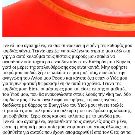
Τεκνά μου αγαπημένα, να σας συνοδεύει η ειρήνη της καθαράς μου
καρδιάς πάντα. Τεκνά: αρχίζω να συλλέγω το στρατό μου εδώ στη
γη; για αυτό καλούμαι τους πίστους μικρούς μου παιδιά να
αγιασθούν όσο ταχύτερα είναι δυνατόν στην Καθαράν μου Καρδία,
γιατί οι μέρες της απελευθέρωσης σας είναι κοντά. Μην φοβήστε
μικρά μου παιδιά, ξέρετε καλά ότι είμαι μαζί σας; διαδώστε την
αναγνώση του Αγίου μου Ρόσου και κάνετε ό,τι ειπεν ο Υιός μου
για τη πνευματική θωρακισμένη σε αυτά τα χρόνια. Τεκνά της
καρδιάς μου: Είστε οι μάρτυρες μου και είστε επίσης οι μαθητές
του Υιού μου, που θα ανακοινώσετε στους λαούς την νίκη των δύο
καρδιών μας. Γίνετε αγγελιοφόροι ειρήνης, κήρυκες αγάπης;
διαδώστε με θάρρος το Ευαγγέλιο του Υιού μου; γίνετε τρελές
στρατιώτες που πολεμούν στο πλευρό μου τον δράκο της κόλασης;
μη φοβηθείτε, ξέρω εσάς και σας καλύπτω με το μανδύα μου.
Τεκνά μου αγαπημένα, αγιασθήκατε τους συγγενείς σας σε μένα,
ώστε η μαθητική προστασία μου να φτάσει και στους άλλους; μη
φοβηθείτε για αυτούς που έχουν απομακρυνθεί από τον Θεό; αν τα