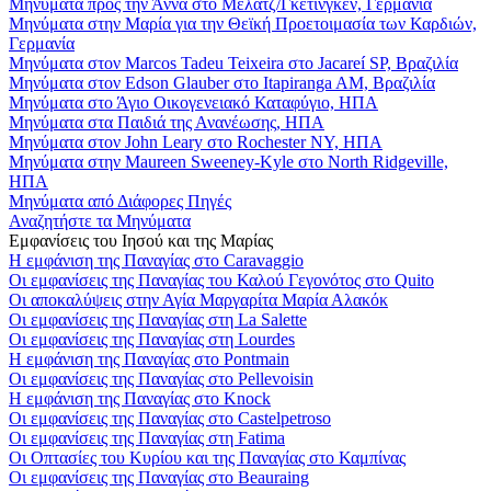
Μηνύματα προς την Άννα στο Μέλατζ/Γκέτινγκεν, Γερμανία
Μηνύματα στην Μαρία για την Θεϊκή Προετοιμασία των Καρδιών,
Γερμανία
Μηνύματα στον Marcos Tadeu Teixeira στο Jacareí SP, Βραζιλία
Μηνύματα στον Edson Glauber στο Itapiranga AM, Βραζιλία
Μηνύματα στο Άγιο Οικογενειακό Καταφύγιο, ΗΠΑ
Μηνύματα στα Παιδιά της Ανανέωσης, ΗΠΑ
Μηνύματα στον John Leary στο Rochester NY, ΗΠΑ
Μηνύματα στην Maureen Sweeney-Kyle στο North Ridgeville,
ΗΠΑ
Μηνύματα από Διάφορες Πηγές
Αναζητήστε τα Μηνύματα
Εμφανίσεις του Ιησού και της Μαρίας
Η εμφάνιση της Παναγίας στο Caravaggio
Οι εμφανίσεις της Παναγίας του Καλού Γεγονότος στο Quito
Οι αποκαλύψεις στην Αγία Μαργαρίτα Μαρία Αλακόκ
Οι εμφανίσεις της Παναγίας στη La Salette
Οι εμφανίσεις της Παναγίας στη Lourdes
Η εμφάνιση της Παναγίας στο Pontmain
Οι εμφανίσεις της Παναγίας στο Pellevoisin
Η εμφάνιση της Παναγίας στο Knock
Οι εμφανίσεις της Παναγίας στο Castelpetroso
Οι εμφανίσεις της Παναγίας στη Fatima
Οι Οπτασίες του Κυρίου και της Παναγίας στο Καμπίνας
Οι εμφανίσεις της Παναγίας στο Beauraing