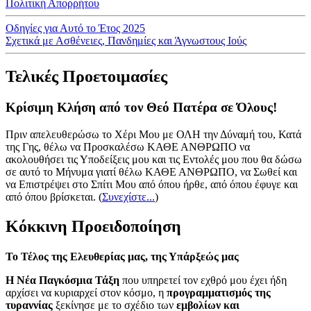
Πολιτική Απορρήτου
Οδηγίες για Αυτό το Έτος 2025
Σχετικά με Ασθένειες, Πανδημίες και Άγνωστους Ιούς
Τελικές Προετοιμασίες
Κρίσιμη Κλήση από τον Θεό Πατέρα σε Όλους!
Πριν απελευθερώσω το Χέρι Μου με ΟΛΗ την Δύναμή του, Κατά
της Γης, θέλω να Προσκαλέσω ΚΑΘΕ ΑΝΘΡΩΠΟ να
ακολουθήσει τις Υποδείξεις μου και τις Εντολές μου που θα δώσω
σε αυτό το Μήνυμα γιατί θέλω ΚΑΘΕ ΑΝΘΡΩΠΟ, να Σωθεί και
να Επιστρέψει στο Σπίτι Μου από όπου ήρθε, από όπου έφυγε και
από όπου βρίσκεται.
(
Συνεχίστε...
)
Κόκκινη Προειδοποίηση
Το Τέλος της Ελευθερίας μας, της Υπάρξεώς μας
Η Νέα Παγκόσμια Τάξη
που υπηρετεί τον εχθρό μου έχει ήδη
αρχίσει να κυριαρχεί στον κόσμο, η
προγραμματισμός της
τυραννίας
ξεκίνησε με το σχέδιο των
εμβολίων και