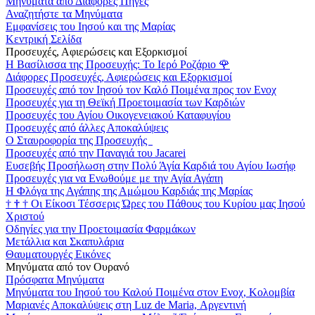
Μηνύματα από Διάφορες Πηγές
Αναζητήστε τα Μηνύματα
Εμφανίσεις του Ιησού και της Μαρίας
Κεντρική Σελίδα
Προσευχές, Αφιερώσεις και Εξορκισμοί
Η Βασίλισσα της Προσευχής: Το Ιερό Ροζάριο
🌹
Διάφορες Προσευχές, Αφιερώσεις και Εξορκισμοί
Προσευχές από τον Ιησού τον Καλό Ποιμένα προς τον Ενοχ
Προσευχές για τη Θεϊκή Προετοιμασία των Καρδιών
Προσευχές του Αγίου Οικογενειακού Καταφυγίου
Προσευχές από άλλες Αποκαλύψεις
Ο Σταυροφορία της Προσευχής
Προσευχές από την Παναγιά του Jacarei
Ευσεβής Προσήλωση στην Πολύ Άγία Καρδιά του Αγίου Ιωσήφ
Προσευχές για να Ενωθούμε με την Αγία Αγάπη
Η Φλόγα της Αγάπης της Αμώμου Καρδιάς της Μαρίας
†
†
†
Οι Είκοσι Τέσσερις Ώρες του Πάθους του Κυρίου μας Ιησού
Χριστού
Οδηγίες για την Προετοιμασία Φαρμάκων
Μετάλλια και Σκαπυλάρια
Θαυματουργές Εικόνες
Μηνύματα από τον Ουρανό
Πρόσφατα Μηνύματα
Μηνύματα του Ιησού του Καλού Ποιμένα στον Ενοχ, Κολομβία
Μαριανές Αποκαλύψεις στη Luz de Maria, Αργεντινή