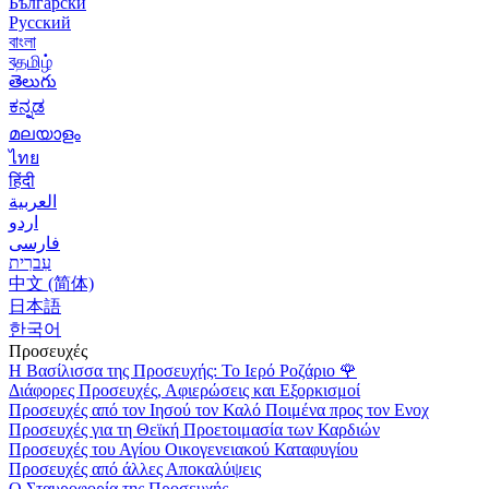
Български
Русский
বাংলা
বதமிழ்
తెలుగు
ಕನ್ನಡ
മലയാളം
ไทย
हिंदी
العربية
اردو
فارسی
עִברִית
中文 (简体)
日本語
한국어
Προσευχές
Η Βασίλισσα της Προσευχής: Το Ιερό Ροζάριο
🌹
Διάφορες Προσευχές, Αφιερώσεις και Εξορκισμοί
Προσευχές από τον Ιησού τον Καλό Ποιμένα προς τον Ενοχ
Προσευχές για τη Θεϊκή Προετοιμασία των Καρδιών
Προσευχές του Αγίου Οικογενειακού Καταφυγίου
Προσευχές από άλλες Αποκαλύψεις
Ο Σταυροφορία της Προσευχής