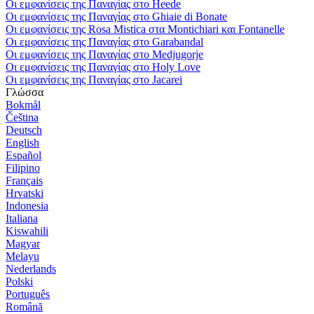
Οι εμφανίσεις της Παναγίας στο Heede
Οι εμφανίσεις της Παναγίας στο Ghiaie di Bonate
Οι εμφανίσεις της Rosa Mistica στα Montichiari και Fontanelle
Οι εμφανίσεις της Παναγίας στο Garabandal
Οι εμφανίσεις της Παναγίας στο Medjugorje
Οι εμφανίσεις της Παναγίας στο Holy Love
Οι εμφανίσεις της Παναγίας στο Jacarei
Γλώσσα
Bokmål
Čeština
Deutsch
English
Español
Filipino
Français
Hrvatski
Indonesia
Italiana
Kiswahili
Magyar
Melayu
Nederlands
Polski
Português
Română