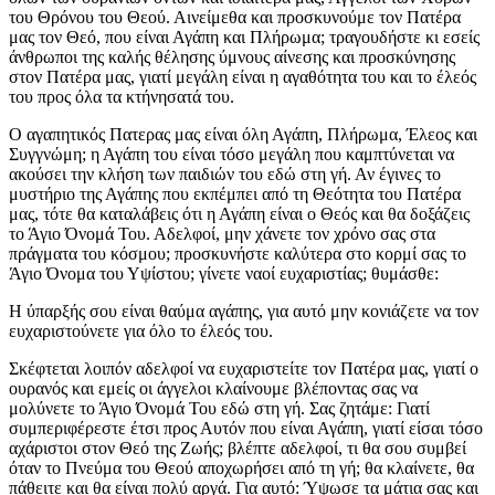
του Θρόνου του Θεού. Αινείμεθα και προσκυνούμε τον Πατέρα
μας τον Θεό, που είναι Αγάπη και Πλήρωμα; τραγουδήστε κι εσείς
άνθρωποι της καλής θέλησης ύμνους αίνεσης και προσκύνησης
στον Πατέρα μας, γιατί μεγάλη είναι η αγαθότητα του και το έλεός
του προς όλα τα κτήνησατά του.
Ο αγαπητικός Πατερας μας είναι όλη Αγάπη, Πλήρωμα, Έλεος και
Συγγνώμη; η Αγάπη του είναι τόσο μεγάλη που καμπτύνεται να
ακούσει την κλήση των παιδιών του εδώ στη γή. Αν έγινες το
μυστήριο της Αγάπης που εκπέμπει από τη Θεότητα του Πατέρα
μας, τότε θα καταλάβεις ότι η Αγάπη είναι ο Θεός και θα δοξάζεις
το Άγιο Όνομά Του. Αδελφοί, μην χάνετε τον χρόνο σας στα
πράγματα του κόσμου; προσκυνήστε καλύτερα στο κορμί σας το
Άγιο Όνομα του Υψίστου; γίνετε ναοί ευχαριστίας; θυμάσθε:
Η ύπαρξής σου είναι θαύμα αγάπης, για αυτό μην κονιάζετε να τον
ευχαριστούνετε για όλο το έλεός του.
Σκέφτεται λοιπόν αδελφοί να ευχαριστείτε τον Πατέρα μας, γιατί ο
ουρανός και εμείς οι άγγελοι κλαίνουμε βλέποντας σας να
μολύνετε το Άγιο Όνομά Του εδώ στη γή. Σας ζητάμε: Γιατί
συμπεριφέρεστε έτσι προς Αυτόν που είναι Αγάπη, γιατί είσαι τόσο
αχάριστοι στον Θεό της Ζωής; βλέπτε αδελφοί, τι θα σου συμβεί
όταν το Πνεύμα του Θεού αποχωρήσει από τη γή; θα κλαίνετε, θα
πάθειτε και θα είναι πολύ αργά. Για αυτό: Ύψωσε τα μάτια σας και