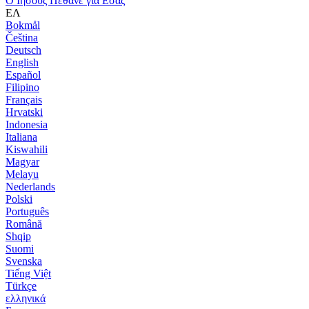
Ο Ιησούς Πέθανε για Εσάς
ΕΛ
Bokmål
Čeština
Deutsch
English
Español
Filipino
Français
Hrvatski
Indonesia
Italiana
Kiswahili
Magyar
Melayu
Nederlands
Polski
Português
Română
Shqip
Suomi
Svenska
Tiếng Việt
Türkçe
ελληνικά