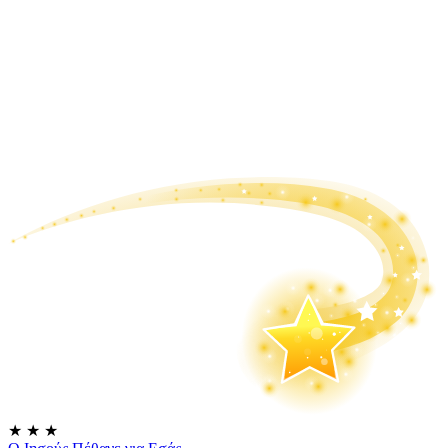
★
★
★