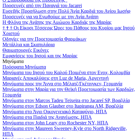
Προσευχές από την Παναγιά του Jacarei
Ευσεβής Προσήλωση στην Πολύ Άγία Καρδιά του Αγίου Ιωσήφ
Προσευχές για να Ενωθούμε με την Αγία Αγάπη
Η Φλόγα της Αγάπης της Αμώμου Καρδιάς της Μαρίας
†
†
†
Οι Είκοσι Τέσσερις Ώρες του Πάθους του Κυρίου μας Ιησού
Χριστού
Οδηγίες για την Προετοιμασία Φαρμάκων
Μετάλλια και Σκαπυλάρια
Θαυματουργές Εικόνες
Εμφανίσεις του Ιησού και της Μαρίας
Μηνύματα
Πρόσφατα Μηνύματα
Μηνύματα του Ιησού του Καλού Ποιμένα στον Ενοχ, Κολομβία
Μαριανές Αποκαλύψεις στη Luz de Maria, Αργεντινή
Μηνύματα προς την Άννα στο Μέλατζ/Γκέτινγκεν, Γερμανία
Μηνύματα στην Μαρία για την Θεϊκή Προετοιμασία των Καρδιών,
Γερμανία
Μηνύματα στον Marcos Tadeu Teixeira στο Jacareí SP, Βραζιλία
Μηνύματα στον Edson Glauber στο Itapiranga AM, Βραζιλία
Μηνύματα στο Άγιο Οικογενειακό Καταφύγιο, ΗΠΑ
Μηνύματα στα Παιδιά της Ανανέωσης, ΗΠΑ
Μηνύματα στον John Leary στο Rochester NY, ΗΠΑ
Μηνύματα στην Maureen Sweeney-Kyle στο North Ridgeville,
ΗΠΑ