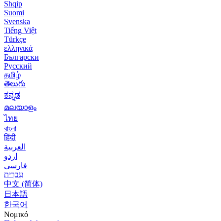
Shqip
Suomi
Svenska
Tiếng Việt
Türkçe
ελληνικά
Български
Русский
தமிழ்
తెలుగు
ಕನ್ನಡ
മലയാളം
ไทย
বাংলা
हिंदी
العربية
اردو
فارسی
עִברִית
中文 (简体)
日本語
한국어
Νομικό