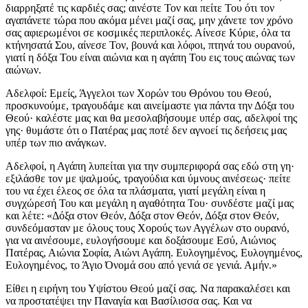
διαρρηξατέ τις καρδιές σας; αινέστε Τον και πείτε Του ότι τον
αγαπάνετε τώρα που ακόμα μένει μαζί σας, μην χάνετε τον χρόνο
σας αφιερωμένοι σε κοσμικές περιπλοκές. Αίνεσε Κύριε, όλα τα
κτήνησατά Σου, αίνεσε Τον, βουνά και λόφοι, πτηνά του ουρανού,
γιατί η δόξα Του είναι αιώνια και η αγάπη Του εις τους αιώνας των
αιώνων.
Αδελφοί: Εμείς, Άγγελοι των Χορών του Θρόνου του Θεού,
προσκυνούμε, τραγουδάμε και αινείμαστε για πάντα την Δόξα του
Θεού· καλέστε μας και θα μεσολαβήσουμε υπέρ σας, αδελφοί της
γης· θυμάστε ότι ο Πατέρας μας ποτέ δεν αγνοεί τις δεήσεις μας
υπέρ των πιο ανάγκων.
Αδελφοί, η Αγάπη λυπείται για την συμπεριφορά σας εδώ στη γη·
εξιλάσθε τον με ψαλμούς, τραγούδια και ύμνους αινέσεως· πείτε
του να έχει έλεος σε όλα τα πλάσματα, γιατί μεγάλη είναι η
συγχώρεσή Του και μεγάλη η αγαθότητα Του· συνδέστε μαζί μας
και λέτε: «Δόξα στον Θεόν, Δόξα στον Θεόν, Δόξα στον Θεόν,
συνδεόμασταν με όλους τους Χορούς των Αγγέλων στο ουρανό,
για να αινέσουμε, ευλογήσουμε και δοξάσουμε Εσύ, Αιώνιος
Πατέρας, Αιώνια Σοφία, Αιώνι Αγάπη. Ευλογημένος, Ευλογημένος,
Ευλογημένος, το Άγιο Όνομά σου από γενιά σε γενιά. Αμήν.»
Είθει η ειρήνη του Υψίστου Θεού μαζί σας. Να παρακαλέσει και
να προστατέψει την Παναγία και Βασίλισσα σας. Και να