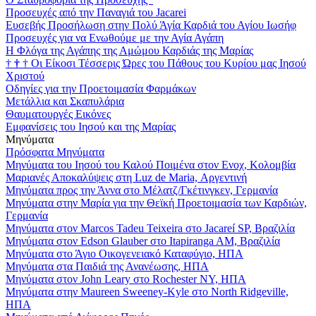
Προσευχές από την Παναγιά του Jacarei
Ευσεβής Προσήλωση στην Πολύ Άγία Καρδιά του Αγίου Ιωσήφ
Προσευχές για να Ενωθούμε με την Αγία Αγάπη
Η Φλόγα της Αγάπης της Αμώμου Καρδιάς της Μαρίας
†
†
†
Οι Είκοσι Τέσσερις Ώρες του Πάθους του Κυρίου μας Ιησού
Χριστού
Οδηγίες για την Προετοιμασία Φαρμάκων
Μετάλλια και Σκαπυλάρια
Θαυματουργές Εικόνες
Εμφανίσεις του Ιησού και της Μαρίας
Μηνύματα
Πρόσφατα Μηνύματα
Μηνύματα του Ιησού του Καλού Ποιμένα στον Ενοχ, Κολομβία
Μαριανές Αποκαλύψεις στη Luz de Maria, Αργεντινή
Μηνύματα προς την Άννα στο Μέλατζ/Γκέτινγκεν, Γερμανία
Μηνύματα στην Μαρία για την Θεϊκή Προετοιμασία των Καρδιών,
Γερμανία
Μηνύματα στον Marcos Tadeu Teixeira στο Jacareí SP, Βραζιλία
Μηνύματα στον Edson Glauber στο Itapiranga AM, Βραζιλία
Μηνύματα στο Άγιο Οικογενειακό Καταφύγιο, ΗΠΑ
Μηνύματα στα Παιδιά της Ανανέωσης, ΗΠΑ
Μηνύματα στον John Leary στο Rochester NY, ΗΠΑ
Μηνύματα στην Maureen Sweeney-Kyle στο North Ridgeville,
ΗΠΑ