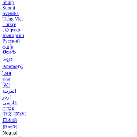
Shqip
Suomi
Svenska
Tiếng Việt
Türkçe
ελληνικά
Български
Русский
தமிழ்
తెలుగు
ಕನ್ನಡ
മലയാളം
ไทย
বাংলা
हिंदी
العربية
اردو
فارسی
עִברִית
中文 (简体)
日本語
한국어
Νομικό