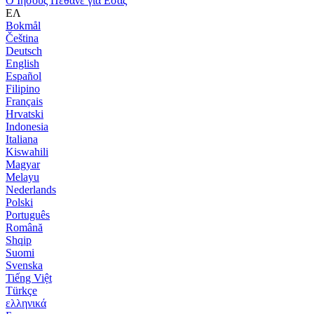
Ο Ιησούς Πέθανε για Εσάς
ΕΛ
Bokmål
Čeština
Deutsch
English
Español
Filipino
Français
Hrvatski
Indonesia
Italiana
Kiswahili
Magyar
Melayu
Nederlands
Polski
Português
Română
Shqip
Suomi
Svenska
Tiếng Việt
Türkçe
ελληνικά