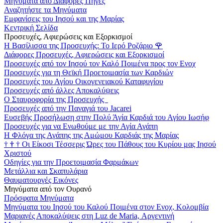
Μηνύματα από Διάφορες Πηγές
Αναζητήστε τα Μηνύματα
Εμφανίσεις του Ιησού και της Μαρίας
Κεντρική Σελίδα
Προσευχές, Αφιερώσεις και Εξορκισμοί
Η Βασίλισσα της Προσευχής: Το Ιερό Ροζάριο
🌹
Διάφορες Προσευχές, Αφιερώσεις και Εξορκισμοί
Προσευχές από τον Ιησού τον Καλό Ποιμένα προς τον Ενοχ
Προσευχές για τη Θεϊκή Προετοιμασία των Καρδιών
Προσευχές του Αγίου Οικογενειακού Καταφυγίου
Προσευχές από άλλες Αποκαλύψεις
Ο Σταυροφορία της Προσευχής
Προσευχές από την Παναγιά του Jacarei
Ευσεβής Προσήλωση στην Πολύ Άγία Καρδιά του Αγίου Ιωσήφ
Προσευχές για να Ενωθούμε με την Αγία Αγάπη
Η Φλόγα της Αγάπης της Αμώμου Καρδιάς της Μαρίας
†
†
†
Οι Είκοσι Τέσσερις Ώρες του Πάθους του Κυρίου μας Ιησού
Χριστού
Οδηγίες για την Προετοιμασία Φαρμάκων
Μετάλλια και Σκαπυλάρια
Θαυματουργές Εικόνες
Μηνύματα από τον Ουρανό
Πρόσφατα Μηνύματα
Μηνύματα του Ιησού του Καλού Ποιμένα στον Ενοχ, Κολομβία
Μαριανές Αποκαλύψεις στη Luz de Maria, Αργεντινή