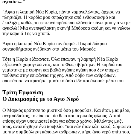
αγαπάω..."
"Άφτα η λαμπρή Νέα Κυρία, πάντα χαμογελώντας, άρχισε να
πλησιάζει. Η καρδία μου σπρώχτηκε από ενθουσιασμό και
έκπληξη, καθώς το φωτεινό πρόσωπο κλόνησε πάνω μου για να με
αγκαλώ! Μία ανεπιφύλακτη σκηνή! Μπόρεσα ακόμη και να νιώσω
την καρδιά Της να χτυπά.
Άφτα η λαμπρή Νέα Κυρία τον άφησε. Πικραί δάκρυα
συναισθήματος ανέβηκαν στα μάτια του Μαρκός.
Τότε η Κυρία εξάφανισε. Όλα έπαψαν, η λαμπρή Νέα Κυρία
εξάφανισε χαμογελώντας, και το Φως σβήστηκε. Η καρδιά του
γεμίστηκε με ειρήνη και βαθιά αγάπη; αγάπη που δεν υπήρχε
πούθενα στην επιφάνεια της γης. Από φόβο των ανθρώπων,
αποφάσισε να κρατήσει μυστικό όσα είδε και άκουσε μέσα του.
Τρίτη Εμφανίση
Ο Δοκιμασμός με το Άγιο Νερό
Ο Μαρκός κράτησε το μυστικό όσο μπορούσε. Και έτσι, μια μέρα,
ανεμπόδιστος, το είπε σε μία θεία και μερικούς φίλους. Αυτοί
επίσης είχαν υποψιαστεί κάτι για κάποιο χρόνο. Μιλώντας μαζί
τους, αναπτύχθηκε ένα δουβλίο: "και εάν ήταν κάτι κακό; Σύμφωνα
με την συμβούληση κάποιων ανθρώπων, πήρε άγιο νερό σπίτι του,