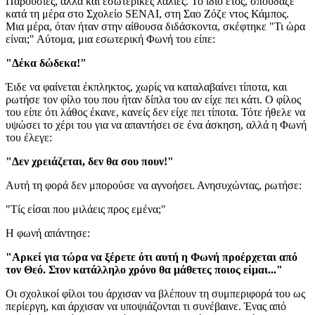
Παρουσίες, αλλά και εσωτερικές λαλιές. Το ίδιο έτος, σπούδαζε
κατά τη μέρα στο Σχολείο SENAI, στη Σαο Ζόζε ντος Κάμπος.
Μια μέρα, όταν ήταν στην αίθουσα διδάσκοντα, σκέφτηκε "Τι ώρα
είναι;" Αύτομα, μια εσωτερική Φωνή του είπε:
"Δέκα δώδεκα!"
Έιδε να φαίνεται έκπληκτος, χωρίς να καταλαβαίνει τίποτα, και
ρωτήσε τον φίλο του που ήταν δίπλα του αν είχε πει κάτι. Ο φίλος
του είπε ότι λάθος έκανε, κανείς δεν είχε πει τίποτα. Τότε ήθελε να
υψώσει το χέρι του για να απαντήσει σε ένα άσκηση, αλλά η Φωνή
του έλεγε:
"Δεν χρειάζεται, δεν θα σου πουν!"
Αυτή τη φορά δεν μπορούσε να αγνοήσει. Ανησυχώντας, ρωτήσε:
"Τίς είσαι που μιλάεις προς εμένα;"
Η φωνή απάντησε:
"Αρκεί για τώρα να ξέρετε ότι αυτή η Φωνή προέρχεται από
τον Θεό. Στον κατάλληλο χρόνο θα μάθετες ποιος είμαι..."
Οι σχολικοί φίλοι του άρχισαν να βλέπουν τη συμπεριφορά του ως
περίεργη, και άρχισαν να υποψιάζονται τι συνέβαινε. Ένας από