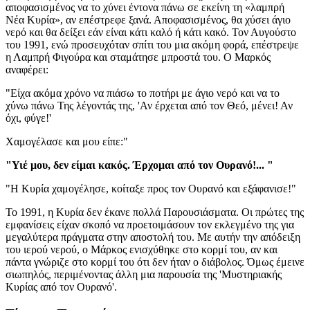
αποφασισμένος να το χύνει έντονα πάνω σε εκείνη τη «λαμπρή
Νέα Κυρία», αν επέστρεφε ξανά. Αποφασισμένος, θα χύσει άγιο
νερό και θα δείξει εάν είναι κάτι καλό ή κάτι κακό. Τον Αυγούστο
του 1991, ενώ προσευχόταν σπίτι του μια ακόμη φορά, επέστρεψε
η Λαμπρή Φιγούρα και σταμάτησε μπροστά του. Ο Μαρκός
αναφέρει:
"Είχα ακόμα χρόνο να πιάσω το ποτήρι με άγιο νερό και να το
χύνω πάνω Της λέγοντάς της, 'Αν έρχεται από τον Θεό, μένει! Αν
όχι, φύγε!'
Χαμογέλασε και μου είπε:"
"Υιέ μου, δεν είμαι κακός. Έρχομαι από τον Ουρανό!... "
"Η Κυρία χαμογέλησε, κοίταξε προς τον Ουρανό και εξάφανισε!"
Το 1991, η Κυρία δεν έκανε πολλά Παρουσιάσματα. Οι πρώτες της
εμφανίσεις είχαν σκοπό να προετοιμάσουν τον εκλεγμένο της για
μεγαλύτερα πράγματα στην αποστολή του. Με αυτήν την απόδειξη
του ιερού νερού, ο Μάρκος ενισχύθηκε στο κορμί του, αν και
πάντα γνώριζε στο κορμί του ότι δεν ήταν ο διάβολος. Όμως έμεινε
σιωπηλός, περιμένοντας άλλη μια παρουσία της 'Μυστηριακής
Κυρίας από τον Ουρανό'.