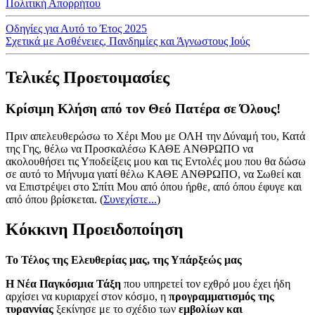
Πολιτική Απορρήτου
Οδηγίες για Αυτό το Έτος 2025
Σχετικά με Ασθένειες, Πανδημίες και Άγνωστους Ιούς
Τελικές Προετοιμασίες
Κρίσιμη Κλήση από τον Θεό Πατέρα σε Όλους!
Πριν απελευθερώσω το Χέρι Μου με ΟΛΗ την Δύναμή του, Κατά
της Γης, θέλω να Προσκαλέσω ΚΑΘΕ ΑΝΘΡΩΠΟ να
ακολουθήσει τις Υποδείξεις μου και τις Εντολές μου που θα δώσω
σε αυτό το Μήνυμα γιατί θέλω ΚΑΘΕ ΑΝΘΡΩΠΟ, να Σωθεί και
να Επιστρέψει στο Σπίτι Μου από όπου ήρθε, από όπου έφυγε και
από όπου βρίσκεται.
(
Συνεχίστε...
)
Κόκκινη Προειδοποίηση
Το Τέλος της Ελευθερίας μας, της Υπάρξεώς μας
Η Νέα Παγκόσμια Τάξη
που υπηρετεί τον εχθρό μου έχει ήδη
αρχίσει να κυριαρχεί στον κόσμο, η
προγραμματισμός της
τυραννίας
ξεκίνησε με το σχέδιο των
εμβολίων και