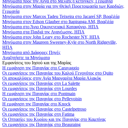
Μηνύματα προς την Άννα στο Μέλατζ/Γκέτινγκεν, Γερμανία
Μηνύματα στην Μαρία για την Θεϊκή Προετοιμασία των Καρδιών,
Γερμανία
Μηνύματα στον Marcos Tadeu Teixeira στο Jacareí SP, Βραζιλία
Μηνύματα στον Edson Glauber στο Itapiranga AM, Βραζιλία
Μηνύματα στο Άγιο Οικογενειακό Καταφύγιο, ΗΠΑ
Μηνύματα στα Παιδιά της Ανανέωσης, ΗΠΑ
Μηνύματα στον John Leary στο Rochester NY, ΗΠΑ
Μηνύματα στην Maureen Sweeney-Kyle στο North Ridgeville,
ΗΠΑ
Μηνύματα από Διάφορες Πηγές
Αναζητήστε τα Μηνύματα
Εμφανίσεις του Ιησού και της Μαρίας
Η εμφάνιση της Παναγίας στο Caravaggio
Οι εμφανίσεις της Παναγίας του Καλού Γεγονότος στο Quito
Οι αποκαλύψεις στην Αγία Μαργαρίτα Μαρία Αλακόκ
Οι εμφανίσεις της Παναγίας στη La Salette
Οι εμφανίσεις της Παναγίας στη Lourdes
Η εμφάνιση της Παναγίας στο Pontmain
Οι εμφανίσεις της Παναγίας στο Pellevoisin
Η εμφάνιση της Παναγίας στο Knock
Οι εμφανίσεις της Παναγίας στο Castelpetroso
Οι εμφανίσεις της Παναγίας στη Fatima
Οι Οπτασίες του Κυρίου και της Παναγίας στο Καμπίνας
Οι εμφανίσεις της Παναγίας στο Beauraing