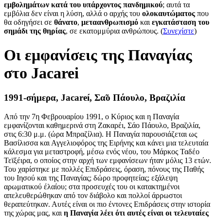
εμβολημάτων κατά του υπάρχοντος πανδημικού
; αυτά τα
εμβόλια δεν είναι η λύση, αλλά ο αρχής του
ολοκαυτώματος
που
θα οδηγήσει σε
θάνατο
,
μεταανθρωπισμό
και
εγκατάσταση του
σημάδι της θηρίας
, σε εκατομμύρια ανθρώπους. (
Συνεχίστε
)
Οι εμφανίσεις της Παναγίας
στο Jacarei
1991-σήμερα, Jacareí, Σα̃ο Πάουλο, Βραζιλία
Από την 7η Φεβρουαρίου 1991, ο Κύριος και η Παναγία
εμφανίζονται καθημερινά στη Ζακαρέι, Σάο Πάουλο, Βραζιλία,
στις 6:30 μ.μ. (ώρα Μπραζίλια). Η Παναγία παρουσιάζεται ως
Βασίλισσα και Αγγελιοφόρος της Ειρήνης και κάνει μια τελευταία
κάλεσμα για μεταστροφή, μέσω ενός νέου, του Μάρκος Ταδέο
Τεϊξέιρα, ο οποίος στην αρχή των εμφανίσεων ήταν μόλις 13 ετών.
Του χαρίστηκε με πολλές Επιδράσεις, όραση, πόνους της Παθής
του Ιησού και της Παναγίας; δώρο προφητείας; εξάλεψη
αρωματικού έλαίου; στα προσευχές του οι κατακτημένοι
απελευθερώθηκαν από τον διάβολο και πολλοί άρρωστοι
θεραπεύτηκαν. Αυτές είναι οι πιο έντονες Επιδράσεις στην ιστορία
της χώρας μας, και
η Παναγία λέει ότι αυτές είναι οι τελευταίες