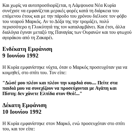
Και χωρίς να αυτοπροσδιορίζεται, η Λάμψουσα Νέα Κυρία
συνέχισε να εμφανίζεται μερικές φορές κατά τη διάρκεια του
επόμενου έτους και με την πάροδο του χρόνου διέλυσε τον φόβο
του νεαρού Μαρκός. Αν το Δόξα της την τρομάζει, πολύ
περισσότερο η Γλυκύτητά της τον καταλαμβάνει. Και έτσι, άλλα
διαλόγια έγιναν μεταξύ της Παναγίας των Ουρανών και του φτωχού
αγοράκου από τη Ζακαρέι.
Ενδέκατη Εμφάνιση
9 Ιουνίου 1992
Η Κυρία εμφανίστηκε νύχτα, όταν ο Μαρκός προσευχόταν για να
κοιμηθεί, στο σπίτι του. Τον είπε:
"Δώσέ μου πλέον και πλέον την καρδιά σου.... Πείτε στα
παιδιά μου να συνεχίζουν να προσεύχονται με Αγάπη και
Πίστη; δεν χάνετε Ελπίδα στον Θεό!..."
Δέκατη Εμφάνιση
10 Ιουνίου 1992
Η Κυρία εμφανίστηκε στον Μαρκό, ενώ προσευχόταν στο σπίτι
του, και τον είπε: