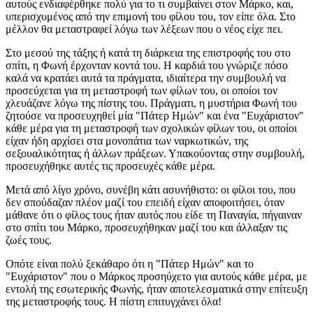
αυτούς ενδιαφέρθηκε πολύ για το τι συμβαίνει στον Μάρκο, και,
υπερισχυμένος από την επιμονή του φίλου του, τον είπε όλα. Στο
μέλλον θα μεταστραφεί λόγω των λέξεων που ο νέος είχε πει.
Στο μεσού της τάξης ή κατά τη διάρκεια της επιστροφής του στο
σπίτι, η Φωνή έρχονταν κοντά του. Η καρδιά του γνώριζε πόσο
καλά να κρατάει αυτά τα πράγματα, ιδιαίτερα την συμβουλή να
προσεύχεται για τη μεταστροφή των φίλων του, οι οποίοι τον
χλευάζανε λόγω της πίστης του. Πράγματι, η μυστήρια Φωνή του
ζητούσε να προσευχηθεί μία "Πάτερ Ημών" και ένα "Ευχάριστον"
κάθε μέρα για τη μεταστροφή των σχολικών φίλων του, οι οποίοι
είχαν ήδη αρχίσει στα μονοπάτια των ναρκωτικών, της
σεξουαλικότητας ή άλλων πράξεων. Υπακούοντας στην συμβουλή,
προσευχήθηκε αυτές τις προσευχές κάθε μέρα.
Μετά από λίγο χρόνο, συνέβη κάτι ασυνήθιστο: οι φίλοι του, που
δεν σπούδαζαν πλέον μαζί του επειδή είχαν αποφοιτήσει, όταν
μάθανε ότι ο φίλος τους ήταν αυτός που είδε τη Παναγία, πήγαιναν
στο σπίτι του Μάρκο, προσευχήθηκαν μαζί του και άλλαξαν τις
ζωές τους.
Οπότε είναι πολύ ξεκάθαρο ότι η "Πάτερ Ημών" και το
"Ευχάριστον" που ο Μάρκος προσηύχετο για αυτούς κάθε μέρα, με
εντολή της εσωτερικής Φωνής, ήταν αποτελεσματικά στην επίτευξη
της μεταστροφής τους. Η πίστη επιτυγχάνει όλα!