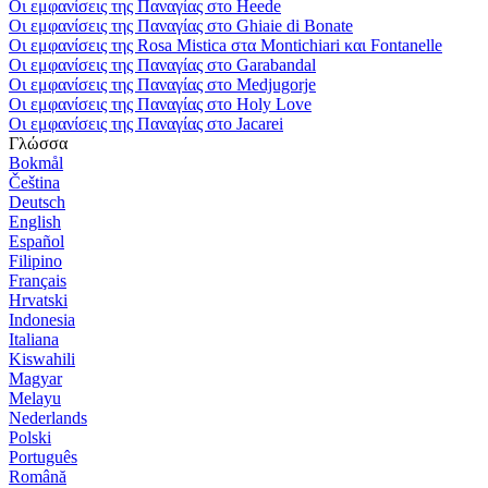
Οι εμφανίσεις της Παναγίας στο Heede
Οι εμφανίσεις της Παναγίας στο Ghiaie di Bonate
Οι εμφανίσεις της Rosa Mistica στα Montichiari και Fontanelle
Οι εμφανίσεις της Παναγίας στο Garabandal
Οι εμφανίσεις της Παναγίας στο Medjugorje
Οι εμφανίσεις της Παναγίας στο Holy Love
Οι εμφανίσεις της Παναγίας στο Jacarei
Γλώσσα
Bokmål
Čeština
Deutsch
English
Español
Filipino
Français
Hrvatski
Indonesia
Italiana
Kiswahili
Magyar
Melayu
Nederlands
Polski
Português
Română