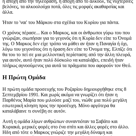
η αποχή από την τηλεόραση, η αποχή από το αλκοόλ, τις νυχτερινές
βελόνες, τα αλκοολούχα ποτά, όλες τις μορφές ακαθαρσίας και
άλλα.
Ήταν το 'ναι' του Μάρκου στα σχέδια του Κυρίου για πάντα.
Ο χρόνος πέρασε... Και ο Μαρκος, και οι άνθρωποι γύρω του που
γνώριζαν, σιωπήσαν για το γεγονός ότι η Κυρία δεν είπε το Όνομά
της. Ο Μαρκος δεν είχε τρόπο να μάθει αν ήταν η Παναγία ή όχι,
λόγω του γεγονότος ότι η όραση δεν είπε το Όνομα της. Ελπίζε ότι
θα του το πεί σε μια μελλοντική περίσταση; από την άλλη πλευρά,
για αυτόν, αυτό ήταν πολύ δύσκολο να καταλάβει, επειδή ήταν
πλήρως αγνοούμενος για αυτά τα πράγματα που αφορούν τον Θεό.
Η Πρώτη Ομάδα
Η πρώτη ομάδα προσευχής του Ροζαρίου δημιουργήθηκε στις 8
Σεπτεμβρίου 1991. Και χωρίς ακόμα να γνωρίζει ότι ήταν η
Παρθένος Μαρία που μιλούσε μαζί του, νιώθε μια πολύ μεγάλη
εσωτερική κίνηση προς την προσέυχη. Μόνο αργότερα θα
καταλάβαινε τι συνέβη σε αυτόν.
Αυτή η ομάδα λίγων ανθρώπων συναντιόταν τα Σαβάτο και
Κυριακά, μερικές φορές στο ένα σπίτι και άλλες φορές στο άλλο.
Ηδη από τότε ο Μαρκος γνώριζε την μεγάλη δύναμη και