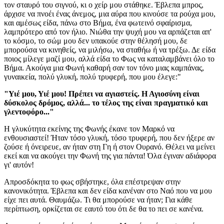
τον σταυρό του σιγνού, κι ο χείρ μου στάθηκε. Έβλεπα μπρος,
άρχισε να πνοέι ένας άνεμος, μια αύρα που κινούσε τα ρούχα μου,
και αμέσως είδα, πάνω στο Βήμα, ένα φωτεινό σφαίρισμα,
λαμπρότερο από τον ήλιο. Νιώθα την ψυχή μου να αρπάζεται απ'
το κόσμο, το σώμ μου δεν υπακούε στην θέλησή μου, δε
μπορούσα να κινηθείς, να μιλήσω, να σταθήω ή να τρέξω. Δε είδα
ποιος μίλεγε μαζί μου, αλλά είδα το Φως να καταλαμβάνει όλο το
Βήμα. Ακούγα μια Φωνή καθαρή σαν τον τόνο μιας καμπάνας,
γυναικεία, πολύ γλυκή, πολύ τρυφερή, που μου έλεγε:"
"Υιέ μου, Υιέ μου! Πρέπει να αγιαστείς. Η Αγιοσύνη είναι
δύσκολος δρόμος, αλλά... το τέλος της είναι πραγματικό και
γλεντοφόρο..."
Η γλυκύτητα εκείνης της Φωνής έκανε τον Μαρκό να
ενθουσιαστεί! Ήταν τόσο γλυκή, τόσο τρυφερή, που δεν ήξερε αν
ζούσε ή όνειρευε, αν ήταν στη Γη ή στον Ουρανό. Θέλει να μείνει
εκεί και να ακούγει την Φωνή της για πάντα! Όλα έγιναν αδιάφορα
γι' αυτόν!
Απροσδόκητα το φως σβήστηκε, όλα επέστρεψαν στην
κανονικότητα. Έβλεπα και δεν είδα κανέναν στο Ναό που να μου
είχε πει αυτά. Θαυμάζω. Τι θα μπορούσε να ήταν; Για κάθε
περίπτωση, ορκίζεται σε εαυτό του ότι δε θα το πει σε κανένα.