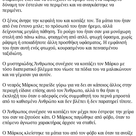
δύναμη τον έστειλαν να περιμένει και να αναγκάστηκε να
περιμένει.
Ο ξένος άνηψε την κεφαλή του και κοιτάξε τον. Τα μάτια του ήταν
από ένα έντονο μπλε; το πρόσωπό του ήταν ήρεμο, αλλά
δείχνοντας μεγάλη πάθηση. Το ρούχο του ήταν σαν μια μονόχωρη
στολή από πάνω κάτω, φτιαγμένη από απλό, φτωχή ύφασμα, χωρίς
ράψιμη ή οποιαδήποτε άλλη προσθήκη υφάσματος. Η εμφάνισή
του ήταν αυτή ενός φτωχού, κουρασμένου και πεινασμένου
ταξιδιώτη.
Ο μυστηριώδης Άνθρωπος συνέχισε να κοιτάζει τον Μάρκο με
τόσο διαπερατικό βλέμμα που νίωσε τα πόδια του να μαλακώνουν
και να γέμισαν για αυτόν.
Ο νεαρός Μάρκος περιείδε γύρω για να δει αν κάποιος άλλος στην
περιοχή είδανε επίσης αυτό τον Άνθρωπο, αλλά τι θα ήταν η
έκπληξή του όταν ο αδερφός ενός συμμαθητή του περνά μπροστά
από το καθισμένο Ανθρώπο και δεν βλέπει ή δεν παρατηρεί τίποτε.
Ο Άνθρωπος συνέχισε να κοιτάζει τον μέχρι που έστρεψε την χείρα
του σαν να ζητούσε κάτι. Ο Μάρκος παγώθηκε από φόβο, όταν το
επόμενο άγνωστο χαρακτήρας άρχισε να σταθεί.
Ο Μάρκος κλείστηκε τα μάτια του από τον φόβο και όταν τα ανοίξε