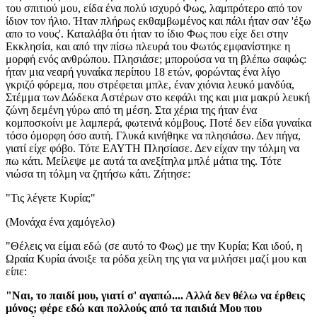
του σπιτιού μου, είδα ένα πολύ ισχυρό Φως, λαμπρότερο από τον
ίδιον τον ήλιο. Ήταν πλήρως εκθαμβωμένος και πάλι ήταν σαν 'έξω
απο το νους'. Καταλάβα ότι ήταν το ίδιο Φως που είχε δει στην
Εκκλησία, και από την πίσω πλευρά του Φωτός εμφανίστηκε η
μορφή ενός ανθρώπου. Πλησιάσε; μπορούσα να τη βλέπω σαφώς:
ήταν μια νεαρή γυναίκα περίπου 18 ετών, φορώντας ένα λίγο
γκριζό φόρεμα, που στρέφεται μπλε, έναν χιόνια λευκό μανδύα,
Στέμμα των Δώδεκα Αστέρων στο κεφάλι της και μια μακρύ λευκή
ζώνη δεμένη γύρω από τη μέση. Στα χέρια της ήταν ένα
κομποσκοίνι με λαμπερά, φωτεινά κόμβους. Ποτέ δεν είδα γυναίκα
τόσο όμορφη όσο αυτή. Γλυκά κινήθηκε να πλησιάσω. Δεν πήγα,
γιατί είχε φόβο. Τότε ΕΑΥΤΗ Πλησίασε. Δεν είχαν την τόλμη να
πω κάτι. Μείλεψε με αυτά τα ανεξίτηλα μπλέ μάτια της. Τότε
νιώσα τη τόλμη να ζητήσω κάτι. Ζήτησε:
"Τις λέγετε Κυρία;"
(Μονάχα ένα χαμόγελο)
"Θέλεις να είμαι εδώ (σε αυτό το Φως) με την Κυρία; Και ιδού, η
Ωραία Κυρία άνοιξε τα ρόδα χείλη της για να μιλήσει μαζί μου και
είπε:
"Ναι, το παιδί μου, γιατί σ' αγαπώ.... Αλλά δεν θέλω να έρθεις
μόνος; φέρε εδώ και πολλούς από τα παιδιά Μου που