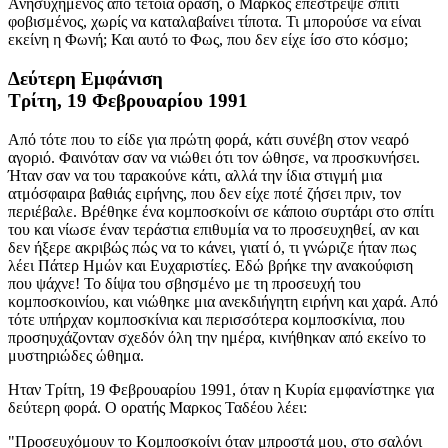
Ανησυχημένος από τέτοια όραση, ο Μαρκός επέστρεψε σπίτι
φοβισμένος, χωρίς να καταλαβαίνει τίποτα. Τι μπορούσε να είναι
εκείνη η Φωνή; Και αυτό το Φως, που δεν είχε ίσο στο κόσμο;
Δεύτερη Εμφάνιση
Τρίτη, 19 Φεβρουαρίου 1991
Από τότε που το είδε για πρώτη φορά, κάτι συνέβη στον νεαρό
αγοριό. Φαινόταν σαν να νιώθει ότι τον ώθησε, να προσκυνήσει.
Ήταν σαν να του ταρακούνε κάτι, αλλά την ίδια στιγμή μια
ατμόσφαιρα βαθιάς ειρήνης, που δεν είχε ποτέ ζήσει πριν, τον
περιέβαλε. Βρέθηκε ένα κομποσκοίνι σε κάποιο συρτάρι στο σπίτι
του και νίωσε έναν τεράστια επιθυμία να το προσευχηθεί, αν και
δεν ήξερε ακριβώς πώς να το κάνει, γιατί ό, τι γνώριζε ήταν πως
λέει Πάτερ Ημών και Ευχαριστίες. Εδώ βρήκε την ανακούφιση
που ψάχνε! Το δίψα του σβησμένο με τη προσευχή του
κομποσκοινίου, και νιώθηκε μια ανεκδιήγητη ειρήνη και χαρά. Από
τότε υπήρχαν κομποσκίνια και περισσότερα κομποσκίνια, που
προσηυχάζονταν σχεδόν όλη την ημέρα, κινήθηκαν από εκείνο το
μυστηριώδες ώθημα.
Ηταν Τρίτη, 19 Φεβρουαρίου 1991, όταν η Κυρία εμφανίστηκε για
δεύτερη φορά. Ο ορατής Μαρκος Ταδέου λέει:
"Προσευχόμουν το Κομποσκοίνι όταν μπροστά μου, στο σαλόνι