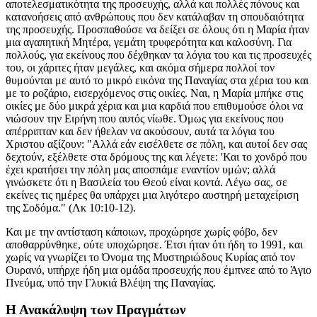
αποτελεσματικότητα της προσευχής, αλλά και πολλές πόνους και
κατανοήσεις από ανθρώπους που δεν κατάλαβαν τη σπουδαιότητα
της προσευχής. Προσπαθούσε να δείξει σε όλους ότι η Μαρία ήταν
μια αγαπητική Μητέρα, γεμάτη τρυφερότητα και καλοσύνη. Για
πολλούς, για εκείνους που δέχθηκαν τα λόγια του και τις προσευχές
του, οι χάριτες ήταν μεγάλες, και ακόμα σήμερα πολλοί τον
θυμούνται με αυτό το μικρό εικόνα της Παναγίας στα χέρια του και
με το ροζάριο, εισερχόμενος στις οικίες. Ναι, η Μαρία μπήκε στις
οικίες με δύο μικρά χέρια και μια καρδιά που επιθυμούσε όλοι να
νιώσουν την Ειρήνη που αυτός νίωθε. Όμως για εκείνους που
απέρριπταν και δεν ήθελαν να ακούσουν, αυτά τα λόγια του
Χριστου αξίζουν: "Αλλά εάν εισέλθετε σε πόλη, και αυτοί δεν σας
δεχτούν, εξέλθετε στα δρόμους της και λέγετε: 'Και το χονδρό που
έχει κρατήσει την πόλη μας αποσπάμε εναντίον υμών; αλλά
γινώσκετε ότι η Βασιλεία του Θεού είναι κοντά. Λέγω σας, σε
εκείνες τις ημέρες θα υπάρχει μια λιγότερο αυστηρή μεταχείριση
της Σοδόμα." (Λκ 10:10-12).
Και με την αντίσταση κάποιων, προχώρησε χωρίς φόβο, δεν
αποθαρρύνθηκε, ούτε υποχώρησε. Έτσι ήταν ότι ήδη το 1991, και
χωρίς να γνωρίζει το Όνομα της Μυστηριώδους Κυρίας από τον
Ουρανό, υπήρχε ήδη μια ομάδα προσευχής που έμπνεε από το Άγιο
Πνεύμα, υπό την Γλυκιά Βλέψη της Παναγίας.
Η Ανακάλυψη των Πραγμάτων