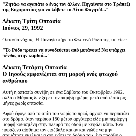
"Ζητάω να αγαπάτε ο ένας τον άλλον. Πηγαίνετε στο Τράπεζι
της Ευχαριστίας για να λάβετε το Αίτιο Φαγητό!..."
Δέκατη Τρίτη Οπτασία
Ιούνιος 29, 1992
Οπτασία νύχτας. Η Παναγία πήρε το Φωτεινό Ρόδο της και είπε:
"Το Ρόδο πρέπει να συνοδεύεται από μετάνοια! Να υπάρχει
πένθος στην καρδιά..."
Δέκατη Τετάρτη Οπτασία
Ο Ιησούς εμφανίζεται στη μορφή ενός φτωχού
ανθρώπου
Αυτή η οπτασία συνέβη σε ένα Σάββατο του Οκτωβρίου 1992,
αλλά ο Μάρκος δεν ξέρει την ακριβή ημέρα, μετά από τέσσερις
μήνες χωρίς οπτασία.
Αφού έφυγε από το σπίτι του νωρίς το πρωί, άρχισε να περπατάει
στο δρόμο, όταν περίπου 150 μέτρα αργότερα είδε μια περίεργη
μορφή καθισμένη στην πλευρά της οδού με κεφάλι κάτω. Ένα
παράξενο αίσθημα τον εισέβαλε και αν και νιώθε να μην
σταμάτησε εκεί και να συνεχίσει το δρόμο του, ένα παράξενο