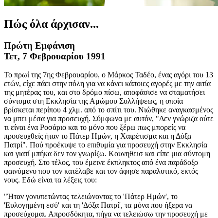
Πώς όλα άρχισαν...
Πρώτη Εμφάνιση
Τετ, 7 Φεβρουαρίου 1991
Το πρωί της 7ης Φεβρουαρίου, ο Μάρκος Ταδέο, ένας αγόρι του 13
ετών, είχε πάει στην πόλη για να κάνει κάποιες αγορές με την αιτία
της μητέρας του, και στο δρόμο πίσω, αποφάσισε να σταματήσει
σύντομα στη Εκκλησία της Αμώμου Συλλήψεως, η οποία
βρίσκεται περίπου 4 χλμ. από το σπίτι του. Νιώθηκε αναγκασμένος
να μπει μέσα για προσευχή. Σύμφωνα με αυτόν, "Δεν γνώριζα ούτε
τι είναι ένα Ροσάριο και το μόνο που ξέρω πως μπορείς να
προσευχθείς ήταν το Πάτερ Ημών, η Χαιρέτισμα και η Δόξα
Πατρί". Πού προέκυψε το επιθυμία για προσευχή στην Εκκλησία
και γιατί μπήκα δεν τον γνωρίζω. Κουνηθεισ και είπε μια σύντομη
προσευχή. Στο τέλος, του έμεινε έκπληκτος από ένα παράδοξο
φαινόμενο που τον κατέλαβε και τον άφησε παραλυτικό, εκτός
νους. Εδώ είναι τα λέξεις του:
"Ήταν γονυπετώντας τελειώνοντας το 'Πάτερ Ημών', το
'Ευλογημένη εσύ' και τη 'Δόξα Πατρί', τα μόνα που ήξερα να
προσεύχομαι. Απροσδόκητα, πήγα να τελειώσω την προσευχή με