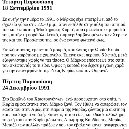
Τέταρτη Παρουσίαση
18 Σεπτεμβρίου 1991
Σε αυτήν την ημέρα το 1991, ο Μάρκος είχε επιστρέψει από το
σχολείο γύρω στις 22:30 μ.μ., όταν εισήλθε στην πύλη του σπιτιού
του και έκτακτο η 'Μυστηριακή Κυρία', που εμφανίστηκε μπροστά
του, αυτήν τη φορά όλο λευκό, συμπεριλαμβανομένων των Χεριών
της και του Προσώπου της, σε ένα έντονο φωτεινό φως.
Εκπλήσσοντας, έμεινε από μακριά, κοιτώντας την Ωραία Κυρία
που τον χαιρέτησε με χαμόγελο. Έμεινε εκεί περίπου 5 λεπτά, μετά
εξαφανίστηκε χωρίς να πει τίποτα. Ο Μάρκος επέστρεψε στο σπίτι
του σκέφτοντάς το τι είδε. Όμως η καρδιά του έζησε μεγάλη χαρά
για την επανεμφάνιση της 'Νέας Κυρίας από τον Ουρανό'.
Πέμπτη Παρουσίαση
24 Δεκεμβρίου 1991
Στο Βραδινό του Χριστουγέννων, ενώ προσευχόταν στο σπίτι, η
Κυρία εμφανίστηκε στον Μάρκο ξανά. Τον έβαλε να αφιερώσει τον
εαυτό του στην Αμώμητη Καρδιά της Μαρίας, ζώντας μια αυστηρή
και προσευχημένη ζωή. Έκανε ό, τι του είπε, και έδωσε ολόκληρη
τη ζωή του στον Κυρίο μέσω της Αμωμήτης Καρδίας της Μαρίας.
Μεταξύ των πολλών πράξεων που τον έβαλε να κάνει, αναφέρονται