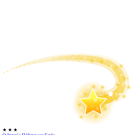
★
★
★