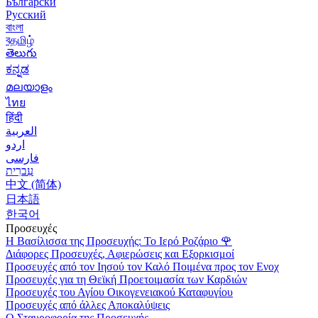
Български
Русский
বাংলা
বதமிழ்
తెలుగు
ಕನ್ನಡ
മലയാളം
ไทย
हिंदी
العربية
اردو
فارسی
עִברִית
中文 (简体)
日本語
한국어
Προσευχές
Η Βασίλισσα της Προσευχής: Το Ιερό Ροζάριο
🌹
Διάφορες Προσευχές, Αφιερώσεις και Εξορκισμοί
Προσευχές από τον Ιησού τον Καλό Ποιμένα προς τον Ενοχ
Προσευχές για τη Θεϊκή Προετοιμασία των Καρδιών
Προσευχές του Αγίου Οικογενειακού Καταφυγίου
Προσευχές από άλλες Αποκαλύψεις
Ο Σταυροφορία της Προσευχής