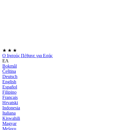
★
★
★
Ο Ιησούς Πέθανε για Εσάς
ΕΛ
Bokmål
Čeština
Deutsch
English
Español
Filipino
Français
Hrvatski
Indonesia
Italiana
Kiswahili
Magyar
Melayu