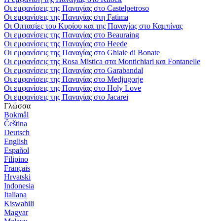
Οι εμφανίσεις της Παναγίας στο Castelpetroso
Οι εμφανίσεις της Παναγίας στη Fatima
Οι Οπτασίες του Κυρίου και της Παναγίας στο Καμπίνας
Οι εμφανίσεις της Παναγίας στο Beauraing
Οι εμφανίσεις της Παναγίας στο Heede
Οι εμφανίσεις της Παναγίας στο Ghiaie di Bonate
Οι εμφανίσεις της Rosa Mistica στα Montichiari και Fontanelle
Οι εμφανίσεις της Παναγίας στο Garabandal
Οι εμφανίσεις της Παναγίας στο Medjugorje
Οι εμφανίσεις της Παναγίας στο Holy Love
Οι εμφανίσεις της Παναγίας στο Jacarei
Γλώσσα
Bokmål
Čeština
Deutsch
English
Español
Filipino
Français
Hrvatski
Indonesia
Italiana
Kiswahili
Magyar