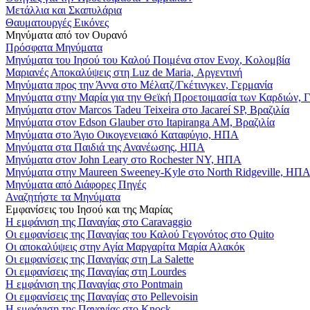
Μετάλλια και Σκαπυλάρια
Θαυματουργές Εικόνες
Μηνύματα από τον Ουρανό
Πρόσφατα Μηνύματα
Μηνύματα του Ιησού του Καλού Ποιμένα στον Ενοχ, Κολομβία
Μαριανές Αποκαλύψεις στη Luz de Maria, Αργεντινή
Μηνύματα προς την Άννα στο Μέλατζ/Γκέτινγκεν, Γερμανία
Μηνύματα στην Μαρία για την Θεϊκή Προετοιμασία των Καρδιών, 
Μηνύματα στον Marcos Tadeu Teixeira στο Jacareí SP, Βραζιλία
Μηνύματα στον Edson Glauber στο Itapiranga AM, Βραζιλία
Μηνύματα στο Άγιο Οικογενειακό Καταφύγιο, ΗΠΑ
Μηνύματα στα Παιδιά της Ανανέωσης, ΗΠΑ
Μηνύματα στον John Leary στο Rochester NY, ΗΠΑ
Μηνύματα στην Maureen Sweeney-Kyle στο North Ridgeville, ΗΠ
Μηνύματα από Διάφορες Πηγές
Αναζητήστε τα Μηνύματα
Εμφανίσεις του Ιησού και της Μαρίας
Η εμφάνιση της Παναγίας στο Caravaggio
Οι εμφανίσεις της Παναγίας του Καλού Γεγονότος στο Quito
Οι αποκαλύψεις στην Αγία Μαργαρίτα Μαρία Αλακόκ
Οι εμφανίσεις της Παναγίας στη La Salette
Οι εμφανίσεις της Παναγίας στη Lourdes
Η εμφάνιση της Παναγίας στο Pontmain
Οι εμφανίσεις της Παναγίας στο Pellevoisin
Η εμφάνιση της Παναγίας στο Knock