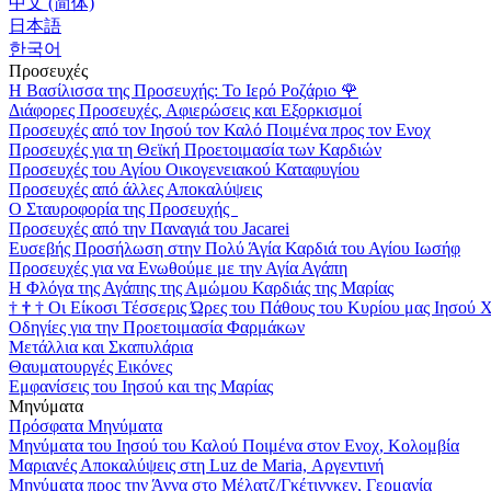
中文 (简体)
日本語
한국어
Προσευχές
Η Βασίλισσα της Προσευχής: Το Ιερό Ροζάριο
🌹
Διάφορες Προσευχές, Αφιερώσεις και Εξορκισμοί
Προσευχές από τον Ιησού τον Καλό Ποιμένα προς τον Ενοχ
Προσευχές για τη Θεϊκή Προετοιμασία των Καρδιών
Προσευχές του Αγίου Οικογενειακού Καταφυγίου
Προσευχές από άλλες Αποκαλύψεις
Ο Σταυροφορία της Προσευχής
Προσευχές από την Παναγιά του Jacarei
Ευσεβής Προσήλωση στην Πολύ Άγία Καρδιά του Αγίου Ιωσήφ
Προσευχές για να Ενωθούμε με την Αγία Αγάπη
Η Φλόγα της Αγάπης της Αμώμου Καρδιάς της Μαρίας
†
†
†
Οι Είκοσι Τέσσερις Ώρες του Πάθους του Κυρίου μας Ιησού 
Οδηγίες για την Προετοιμασία Φαρμάκων
Μετάλλια και Σκαπυλάρια
Θαυματουργές Εικόνες
Εμφανίσεις του Ιησού και της Μαρίας
Μηνύματα
Πρόσφατα Μηνύματα
Μηνύματα του Ιησού του Καλού Ποιμένα στον Ενοχ, Κολομβία
Μαριανές Αποκαλύψεις στη Luz de Maria, Αργεντινή
Μηνύματα προς την Άννα στο Μέλατζ/Γκέτινγκεν, Γερμανία