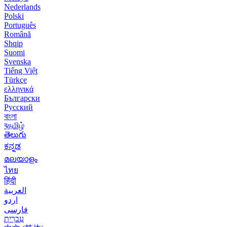
Nederlands
Polski
Português
Română
Shqip
Suomi
Svenska
Tiếng Việt
Türkçe
ελληνικά
Български
Русский
বাংলা
বதமிழ்
తెలుగు
ಕನ್ನಡ
മലയാളം
ไทย
हिंदी
العربية
اردو
فارسی
עִברִית