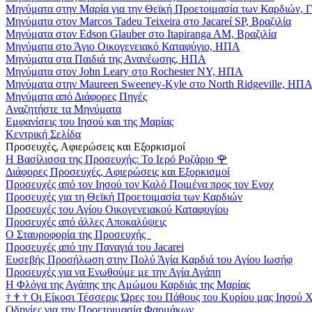
Μηνύματα στην Μαρία για την Θεϊκή Προετοιμασία των Καρδιών, 
Μηνύματα στον Marcos Tadeu Teixeira στο Jacareí SP, Βραζιλία
Μηνύματα στον Edson Glauber στο Itapiranga AM, Βραζιλία
Μηνύματα στο Άγιο Οικογενειακό Καταφύγιο, ΗΠΑ
Μηνύματα στα Παιδιά της Ανανέωσης, ΗΠΑ
Μηνύματα στον John Leary στο Rochester NY, ΗΠΑ
Μηνύματα στην Maureen Sweeney-Kyle στο North Ridgeville, ΗΠ
Μηνύματα από Διάφορες Πηγές
Αναζητήστε τα Μηνύματα
Εμφανίσεις του Ιησού και της Μαρίας
Κεντρική Σελίδα
Προσευχές, Αφιερώσεις και Εξορκισμοί
Η Βασίλισσα της Προσευχής: Το Ιερό Ροζάριο
🌹
Διάφορες Προσευχές, Αφιερώσεις και Εξορκισμοί
Προσευχές από τον Ιησού τον Καλό Ποιμένα προς τον Ενοχ
Προσευχές για τη Θεϊκή Προετοιμασία των Καρδιών
Προσευχές του Αγίου Οικογενειακού Καταφυγίου
Προσευχές από άλλες Αποκαλύψεις
Ο Σταυροφορία της Προσευχής
Προσευχές από την Παναγιά του Jacarei
Ευσεβής Προσήλωση στην Πολύ Άγία Καρδιά του Αγίου Ιωσήφ
Προσευχές για να Ενωθούμε με την Αγία Αγάπη
Η Φλόγα της Αγάπης της Αμώμου Καρδιάς της Μαρίας
†
†
†
Οι Είκοσι Τέσσερις Ώρες του Πάθους του Κυρίου μας Ιησού 
Οδηγίες για την Προετοιμασία Φαρμάκων