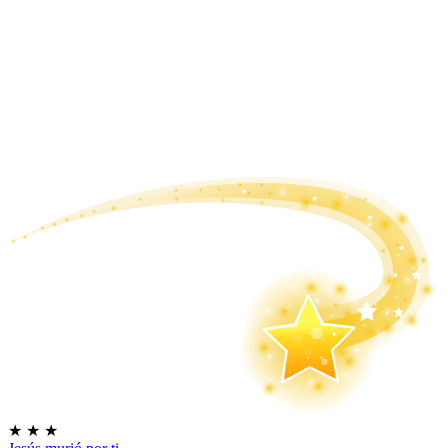
★
★
★