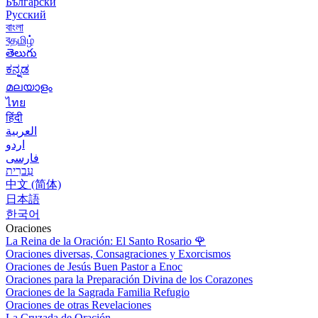
Български
Русский
বাংলা
বதமிழ்
తెలుగు
ಕನ್ನಡ
മലയാളം
ไทย
हिंदी
العربية
اردو
فارسی
עִברִית
中文 (简体)
日本語
한국어
Oraciones
La Reina de la Oración: El Santo Rosario
🌹
Oraciones diversas, Consagraciones y Exorcismos
Oraciones de Jesús Buen Pastor a Enoc
Oraciones para la Preparación Divina de los Corazones
Oraciones de la Sagrada Familia Refugio
Oraciones de otras Revelaciones
La Cruzada de Oración