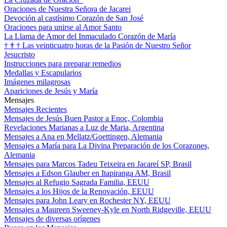
Oraciones de Nuestra Señora de Jacarei
Devoción al castísimo Corazón de San José
Oraciones para unirse al Amor Santo
La Llama de Amor del Inmaculado Corazón de María
†
†
†
Las veinticuatro horas de la Pasión de Nuestro Señor
Jesucristo
Instrucciones para preparar remedios
Medallas y Escapularios
Imágenes milagrosas
Apariciones de Jesús y María
Mensajes
Mensajes Recientes
Mensajes de Jesús Buen Pastor a Enoc, Colombia
Revelaciones Marianas a Luz de Maria, Argentina
Mensajes a Ana en Mellatz/Goettingen, Alemania
Mensajes a María para La Divina Preparación de los Corazones,
Alemania
Mensajes para Marcos Tadeu Teixeira en Jacareí SP, Brasil
Mensajes a Edson Glauber en Itapiranga AM, Brasil
Mensajes al Refugio Sagrada Familia, EEUU
Mensajes a los Hijos de la Renovación, EEUU
Mensajes para John Leary en Rochester NY, EEUU
Mensajes a Maureen Sweeney-Kyle en North Ridgeville, EEUU
Mensajes de diversas orígenes