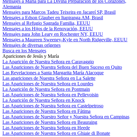
Mensajes a María para La Divina Preparación de los Corazones,
Alemania
Mensajes para Marcos Tadeu Teixeira en Jacareí SP, Brasil
Mensajes a Edson Glauber en Itapiranga AM, Brasil
Mensajes al Refugio Sagrada Familia, EEUU
Mensajes a los Hijos de la Renovación, EEUU
Mensajes para John Leary en Rochester NY, EEUU
Mensajes a Maureen Sweeney-Kyle en North Ridgeville, EEUU
Mensajes de diversas orígenes
Busca en los Mensajes
Apariciones de Jesús y María
La Aparición de Nuestra Señora en Caravaggio
Las Apariciones de Nuestra Señora del Buen Suceso en Quito
Las Revelaciones a Santa Margarita María Alacoque
Las apariciones de Nuestra Señora en La Salette
Las Apariciones de Nuestra Señora en Lourdes
La Aparición de Nuestra Señora en Pontmain
Las Apariciones de Nuestra Señora en Pellevoisin
La Aparición de Nuestra Señora en Knock
Las Apariciones de Nuestra Señora en Castelpetroso
Las Apariciones de Nuestra Señora en Fátima
Las Apariciones de Nuestro Señor y Nuestra Señora en Campinas
Las Apariciones de Nuestra Señora en Beauraing
Las Apariciones de Nuestra Señora en Heede
Las Apariciones de Nuestra Señora en Ghiaie di Bonate