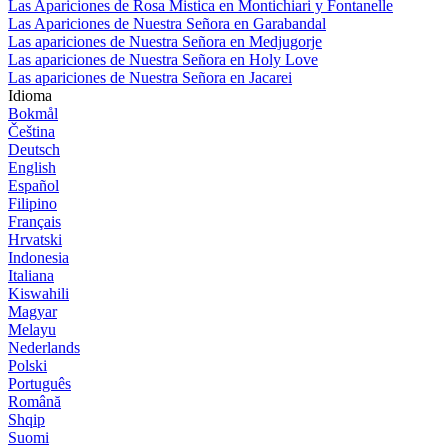
Las Apariciones de Rosa Mistica en Montichiari y Fontanelle
Las Apariciones de Nuestra Señora en Garabandal
Las apariciones de Nuestra Señora en Medjugorje
Las apariciones de Nuestra Señora en Holy Love
Las apariciones de Nuestra Señora en Jacarei
Idioma
Bokmål
Čeština
Deutsch
English
Español
Filipino
Français
Hrvatski
Indonesia
Italiana
Kiswahili
Magyar
Melayu
Nederlands
Polski
Português
Română
Shqip
Suomi