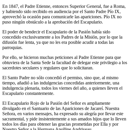
En 1847, el Padre Etienne, entonces Superior General, fue a Roma,
y habiendo sido recibido en audiencia por el Santo Padre Pío IX,
aprovechó la ocasión para comunicarle las apariciones. Pío IX no
puso ningún obstáculo a la aprobación del Escapulario.
El poder de bendecir el Escapulario de la Pasión había sido
concedido exclusivamente a los Padres de la Misión, por lo que la
difusión fue lenta, ya que no les era posible acudir a todas las
parroquias.
Por ello, se hicieron muchas peticiones al Padre Etienne para que
obtuviera de la Santa Sede la facultad de delegar este privilegio a los
sacerdotes seculares y regulares que lo solicitaran.
El Santo Padre no sólo concedió el permiso, sino que, al mismo
tiempo, añadió a las indulgencias concedidas anteriormente, una
indulgencia plenaria, todos los viernes del año, a quienes lleven el
Escapulario constantemente.
El Escapulario Rojo de la Pasión del Señor es ampliamente
divulgado en el Santuario de las Apariciones de Jacareí. Nuestra
Señora, en varios mensajes, ha expresado su alegría por llevar este
sacramental, y pide insistentemente a sus amados hijos que lo lleven
todos los días para obtener las gracias prometidas por Ella y por
Nuestro Señor a la Hermana Apolline Andriveau.