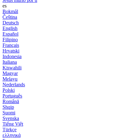
Jesús murió por ti
es
Bokmål
Čeština
Deutsch
English
Español
Filipino
Français
Hrvatski
Indonesia
Italiana
Kiswahili
Magyar
Melayu
Nederlands
Polski
Português
Română
Shqip
Suomi
Svenska
Tiếng Việt
Türkçe
ελληνικά