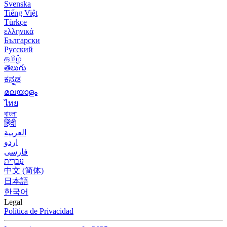
Svenska
Tiếng Việt
Türkçe
ελληνικά
Български
Русский
தமிழ்
తెలుగు
ಕನ್ನಡ
മലയാളം
ไทย
বাংলা
हिंदी
العربية
اردو
فارسی
עִברִית
中文 (简体)
日本語
한국어
Legal
Política de Privacidad