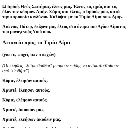
Ω Ιησού, Θεός Σωτήρας, έλεος μας. Έλεος εις ημάς και εις
όλον τον κόσμον. Αμήν. Χάρις και έλεος, ο Ιησούς μου, κατά
την παρουσία κινδύνου. Καλύψτε με το Τιμία Αίμα σου. Αμήν.
Αιώνιος Πάτερ, δείξονε μας έλεος στο όνομα του Αγίου Αίματος
του μονογενούς Υιού σου.
Λιτανεία προς το Τιμία Αίμα
(για τις ψυχές των πτωχών)
(Οι κλήσεις "λυτρώσασθαι" μπορούν επίσης να αντικατασταθούν
από "σωθήτε")
Κύριε, έλεησον αυτούς.
Χριστέ, έλεησον αυτούς.
Κύριε, ελέησον αὐτούς.
Χριστέ, ἄκουσόν μας.
Χριστέ, ελεήσων ἀκούειν μας.