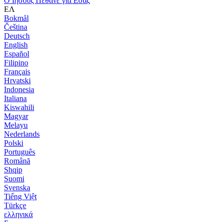
Ο Ιησούς Πέθανε για Εσάς
ΕΛ
Bokmål
Čeština
Deutsch
English
Español
Filipino
Français
Hrvatski
Indonesia
Italiana
Kiswahili
Magyar
Melayu
Nederlands
Polski
Português
Română
Shqip
Suomi
Svenska
Tiếng Việt
Türkçe
ελληνικά