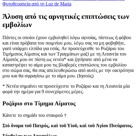
Φυτοθεραπεία από τη Luz de Maria
Άλυση από τις αρνητικές επιπτώσεις των
εμβολίων
Πάντες οι οποίοι έχουν εμβοληθεί λόγω αγνοίας, πίστεως ή φόβου
και είναι πρόβατα του ποιμνίου μου, λέγω σας να μη φοβηθήτε,
γιατί υπάρχει ελπίδα για εσάς. Αν προσεύχεσθε το Ροζάριο του
Τιμήματος Αίματος και των Τραγμάτων μαζί με τη Λιτανεία του
Αίματός μου σε πίστη ως νενέα* και ζητήσατε από μένα να
καταστρέψει το αίμα μου τις βλαβερές επιπτώσεις του εμβολίου
στο σώμα σας, θα σας απελευθερώσω από αυτές με την οικτρότητα
μου και θα σφραγίσω με το αίμα μου.
(Ιησούς)
* Νενέα σημαίνει να προσεύχεστε το Ροζάριο και τη Λιτανεία μία
φορά την ημέρα για 9 συνεχόμενες μέρες.
Ροζάριο στο Τίμημα Αίματος
Κάνετε το σημάδι του σταυρού †
Στὸ ὄνομα τοῦ Πατρός, καὶ τοῦ Υἱοῦ, καὶ τοῦ Ἁγίου Πνεύματος.
Σύμβολον των Αποστόλων ...