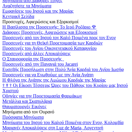
Μηνύματα από Διάφορες Πηγές
Αναζητήστε τα Μηνύματα
Εμφανίσεις του Ιησού και της Μαρίας
Κεντρική Σελίδα
Προσευχές, Αφιερώσεις και Εξορκισμοί
Η Βασίλισσα της Προσευχής: Το Ιερό Ροζάριο
🌹
Διάφορες Προσευχές, Αφιερώσεις και Εξορκισμοί
Προσευχές από τον Ιησού τον Καλό Ποιμένα προς τον Ενοχ
Προσευχές για τη Θεϊκή Προετοιμασία των Καρδιών
Προσευχές του Αγίου Οικογενειακού Καταφυγίου
Προσευχές από άλλες Αποκαλύψεις
Ο Σταυροφορία της Προσευχής
Προσευχές από την Παναγιά του Jacarei
Ευσεβής Προσήλωση στην Πολύ Άγία Καρδιά του Αγίου Ιωσήφ
Προσευχές για να Ενωθούμε με την Αγία Αγάπη
Η Φλόγα της Αγάπης της Αμώμου Καρδιάς της Μαρίας
†
†
†
Οι Είκοσι Τέσσερις Ώρες του Πάθους του Κυρίου μας Ιησού
Χριστού
Οδηγίες για την Προετοιμασία Φαρμάκων
Μετάλλια και Σκαπυλάρια
Θαυματουργές Εικόνες
Μηνύματα από τον Ουρανό
Πρόσφατα Μηνύματα
Μηνύματα του Ιησού του Καλού Ποιμένα στον Ενοχ, Κολομβία
Μαριανές Αποκαλύψεις στη Luz de Maria, Αργεντινή