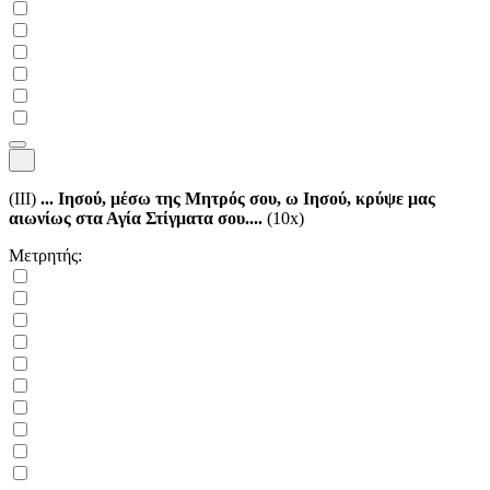
(III)
... Ιησού, μέσω της Μητρός σου, ω Ιησού, κρύψε μας
αιωνίως στα Αγία Στίγματα σου....
(10x)
Μετρητής: