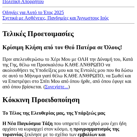
Πολιτική Απορρήτου
Οδηγίες για Αυτό το Έτος 2025
Σχετικά με Ασθένειες, Πανδημίες και Άγνωστους Ιούς
Τελικές Προετοιμασίες
Κρίσιμη Κλήση από τον Θεό Πατέρα σε Όλους!
Πριν απελευθερώσω το Χέρι Μου με ΟΛΗ την Δύναμή του, Κατά
της Γης, θέλω να Προσκαλέσω ΚΑΘΕ ΑΝΘΡΩΠΟ να
ακολουθήσει τις Υποδείξεις μου και τις Εντολές μου που θα δώσω
σε αυτό το Μήνυμα γιατί θέλω ΚΑΘΕ ΑΝΘΡΩΠΟ, να Σωθεί και
να Επιστρέψει στο Σπίτι Μου από όπου ήρθε, από όπου έφυγε και
από όπου βρίσκεται.
(
Συνεχίστε...
)
Κόκκινη Προειδοποίηση
Το Τέλος της Ελευθερίας μας, της Υπάρξεώς μας
Η Νέα Παγκόσμια Τάξη
που υπηρετεί τον εχθρό μου έχει ήδη
αρχίσει να κυριαρχεί στον κόσμο, η
προγραμματισμός της
τυραννίας
ξεκίνησε με το σχέδιο των
εμβολίων και