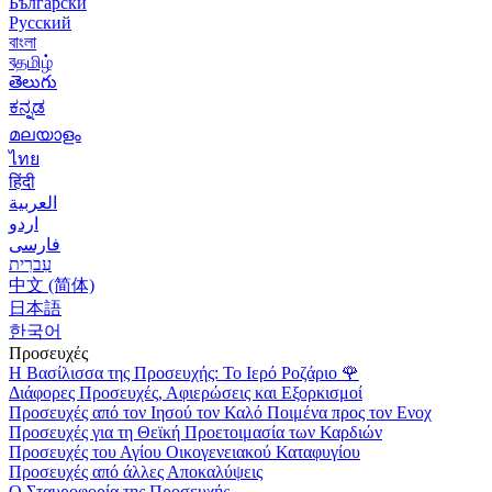
Български
Русский
বাংলা
বதமிழ்
తెలుగు
ಕನ್ನಡ
മലയാളം
ไทย
हिंदी
العربية
اردو
فارسی
עִברִית
中文 (简体)
日本語
한국어
Προσευχές
Η Βασίλισσα της Προσευχής: Το Ιερό Ροζάριο
🌹
Διάφορες Προσευχές, Αφιερώσεις και Εξορκισμοί
Προσευχές από τον Ιησού τον Καλό Ποιμένα προς τον Ενοχ
Προσευχές για τη Θεϊκή Προετοιμασία των Καρδιών
Προσευχές του Αγίου Οικογενειακού Καταφυγίου
Προσευχές από άλλες Αποκαλύψεις
Ο Σταυροφορία της Προσευχής