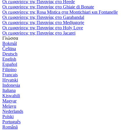
Οι εμφανίσεις της Παναγίας στο Heede
Οι εμφανίσεις της Παναγίας στο Ghiaie di Bonate
Οι εμφανίσεις της Rosa Mistica στα Montichiari και Fontanelle
Οι εμφανίσεις της Παναγίας στο Garabandal
Οι εμφανίσεις της Παναγίας στο Medjugorje
Οι εμφανίσεις της Παναγίας στο Holy Love
Οι εμφανίσεις της Παναγίας στο Jacarei
Γλώσσα
Bokmål
Čeština
Deutsch
English
Español
Filipino
Français
Hrvatski
Indonesia
Italiana
Kiswahili
Magyar
Melayu
Nederlands
Polski
Português
Română