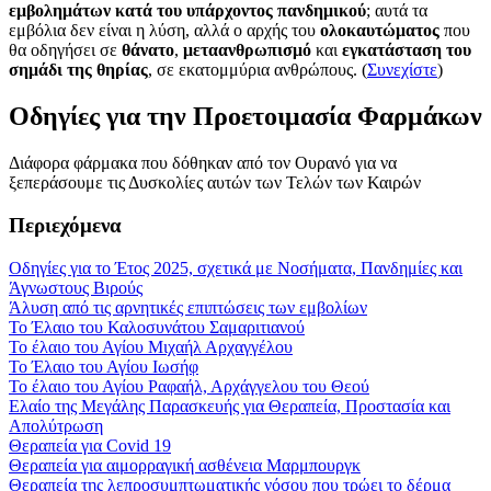
εμβολημάτων κατά του υπάρχοντος πανδημικού
; αυτά τα
εμβόλια δεν είναι η λύση, αλλά ο αρχής του
ολοκαυτώματος
που
θα οδηγήσει σε
θάνατο
,
μεταανθρωπισμό
και
εγκατάσταση του
σημάδι της θηρίας
, σε εκατομμύρια ανθρώπους. (
Συνεχίστε
)
Οδηγίες για την Προετοιμασία Φαρμάκων
Διάφορα φάρμακα που δόθηκαν από τον Ουρανό για να
ξεπεράσουμε τις Δυσκολίες αυτών των Τελών των Καιρών
Περιεχόμενα
Οδηγίες για το Έτος 2025, σχετικά με Νοσήματα, Πανδημίες και
Άγνωστους Βιρούς
Άλυση από τις αρνητικές επιπτώσεις των εμβολίων
Το Έλαιο του Καλοσυνάτου Σαμαριτιανού
Το έλαιο του Αγίου Μιχαήλ Αρχαγγέλου
Το Έλαιο του Αγίου Ιωσήφ
Το έλαιο του Αγίου Ραφαήλ, Αρχάγγελου του Θεού
Ελαίο της Μεγάλης Παρασκευής για Θεραπεία, Προστασία και
Απολύτρωση
Θεραπεία για Covid 19
Θεραπεία για αιμορραγική ασθένεια Μαρμπουργκ
Θεραπεία της λεπροσυμπτωματικής νόσου που τρώει το δέρμα