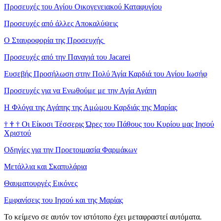
Προσευχές του Αγίου Οικογενειακού Καταφυγίου
Προσευχές από άλλες Αποκαλύψεις
Ο Σταυροφορία της Προσευχής
Προσευχές από την Παναγιά του Jacarei
Ευσεβής Προσήλωση στην Πολύ Άγία Καρδιά του Αγίου Ιωσήφ
Προσευχές για να Ενωθούμε με την Αγία Αγάπη
Η Φλόγα της Αγάπης της Αμώμου Καρδιάς της Μαρίας
†
†
†
Οι Είκοσι Τέσσερις Ώρες του Πάθους του Κυρίου μας Ιησού
Χριστού
Οδηγίες για την Προετοιμασία Φαρμάκων
Μετάλλια και Σκαπυλάρια
Θαυματουργές Εικόνες
Εμφανίσεις του Ιησού και της Μαρίας
Το κείμενο σε αυτόν τον ιστότοπο έχει μεταφραστεί αυτόματα.