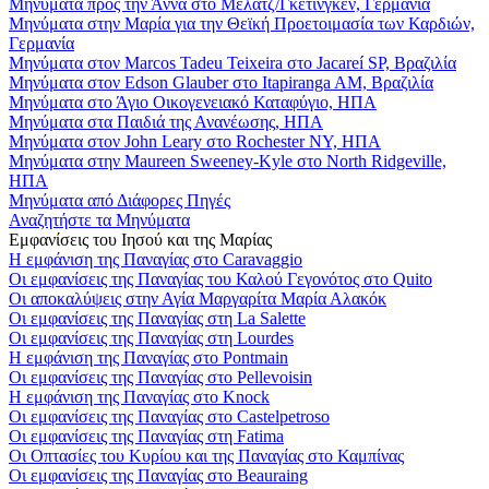
Μηνύματα προς την Άννα στο Μέλατζ/Γκέτινγκεν, Γερμανία
Μηνύματα στην Μαρία για την Θεϊκή Προετοιμασία των Καρδιών,
Γερμανία
Μηνύματα στον Marcos Tadeu Teixeira στο Jacareí SP, Βραζιλία
Μηνύματα στον Edson Glauber στο Itapiranga AM, Βραζιλία
Μηνύματα στο Άγιο Οικογενειακό Καταφύγιο, ΗΠΑ
Μηνύματα στα Παιδιά της Ανανέωσης, ΗΠΑ
Μηνύματα στον John Leary στο Rochester NY, ΗΠΑ
Μηνύματα στην Maureen Sweeney-Kyle στο North Ridgeville,
ΗΠΑ
Μηνύματα από Διάφορες Πηγές
Αναζητήστε τα Μηνύματα
Εμφανίσεις του Ιησού και της Μαρίας
Η εμφάνιση της Παναγίας στο Caravaggio
Οι εμφανίσεις της Παναγίας του Καλού Γεγονότος στο Quito
Οι αποκαλύψεις στην Αγία Μαργαρίτα Μαρία Αλακόκ
Οι εμφανίσεις της Παναγίας στη La Salette
Οι εμφανίσεις της Παναγίας στη Lourdes
Η εμφάνιση της Παναγίας στο Pontmain
Οι εμφανίσεις της Παναγίας στο Pellevoisin
Η εμφάνιση της Παναγίας στο Knock
Οι εμφανίσεις της Παναγίας στο Castelpetroso
Οι εμφανίσεις της Παναγίας στη Fatima
Οι Οπτασίες του Κυρίου και της Παναγίας στο Καμπίνας
Οι εμφανίσεις της Παναγίας στο Beauraing