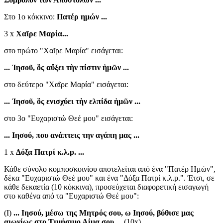
Στο 1ο κόκκινο:
Πατέρ ημών ...
3 x
Χαῖρε Μαρία...
στο πρώτο "Χαῖρε Μαρία" εισάγεται:
... Ἰησοῦ, ὃς αὔξει τὴν πίστιν ἡμῶν ...
στο δεύτερο "Χαῖρε Μαρία" εισάγεται:
... Ἰησοῦ, ὃς ενισχύει τὴν ελπίδα ἡμῶν ...
στο 3ο "Ευχαριστώ Θεέ μου" εισάγεται:
... Ιησού, που ανάπτεις την αγάπη μας ...
1 x
Δόξα Πατρί κ.λ.p. ...
Κάθε σύνολο κομποσκοινίου αποτελείται από ένα "Πατέρ Ημών",
δέκα "Ευχαριστώ Θεέ μου" και ένα "Δόξα Πατρί κ.λ.p.". Έτσι, σε
κάθε δεκαετία (10 κόκκινα), προσεύχεται διαφορετική εισαγωγή
στο καθένα από τα "Ευχαριστώ Θεέ μου":
(I)
... Ιησού, μέσω της Μητρός σου, ω Ιησού, βύθισε μας
αιωνίως στο Τιμήσιμο Αίμα σου ...
(10x)