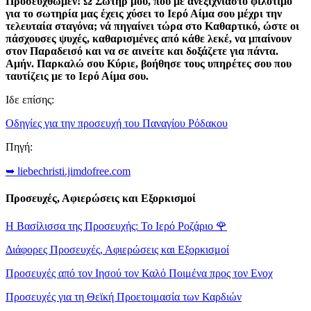
Προσευχθώμεν! Ω Σωτήρ μου, που με ανεξίχνιαστο φιλότιμο
για το σωτηρία μας έχεις χύσει το Ιερό Αίμα σου μέχρι την
τελευταία σταγόνα; νά πηγαίνει τώρα στο Καθαρτικό, ώστε οι
πάσχουσες ψυχές, καθαρισμένες από κάθε λεκέ, να μπαίνουν
στον Παραδεισό και να σε αινείτε και δοξάζετε για πάντα.
Αμήν. Παρκαλώ σου Κύριε, βοήθησε τους υπηρέτες σου που
ταυτίζεις με το Ιερό Αίμα σου.
Ιδε επίσης:
Οδηγίες για την προσευχή του Παναγίου Ρόδακου
Πηγή:
➥ liebechristi.jimdofree.com
Προσευχές, Αφιερώσεις και Εξορκισμοί
Η Βασίλισσα της Προσευχής: Το Ιερό Ροζάριο
🌹
Διάφορες Προσευχές, Αφιερώσεις και Εξορκισμοί
Προσευχές από τον Ιησού τον Καλό Ποιμένα προς τον Ενοχ
Προσευχές για τη Θεϊκή Προετοιμασία των Καρδιών