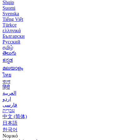
Shqip
Suomi
Svenska
Tiếng Việt
Türkçe
ελληνικά
Български
Русский
தமிழ்
తెలుగు
ಕನ್ನಡ
മലയാളം
ไทย
বাংলা
हिंदी
العربية
اردو
فارسی
עִברִית
中文 (简体)
日本語
한국어
Νομικό