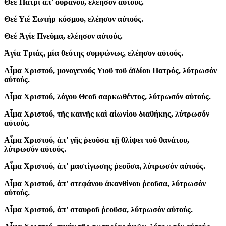
Θεὲ Πατρὶ ἀπ' οὐρανοῦ, ελέησον αὐτούς.
Θεέ Υιέ Σωτήρ κόσμου, ελέησον αὐτούς.
Θεέ Ἁγίε Πνεῦμα, ελέησον αὐτούς.
Ἀγία Τριάς, μία θεότης συμφώνως, ελέησον αὐτούς.
Αἷμα Χριστού, μονογενούς Υιοῦ τοῦ ἀϊδίου Πατρός, λύτρωσόν
αὐτούς.
Αἷμα Χριστού, λόγου Θεοῦ σαρκωθέντος, λύτρωσόν αὐτούς.
Αἷμα Χριστού, τῆς καινῆς καὶ αἰωνίου διαθήκης, λύτρωσόν
αὐτούς.
Αἷμα Χριστού, ἀπ' γῆς ῥεοῦσα τῇ θλίψει τοῦ θανάτου,
λύτρωσόν αὐτούς.
Αἷμα Χριστού, ἀπ' μαστίγωσης ῥεοῦσα, λύτρωσόν αὐτούς.
Αἷμα Χριστού, ἀπ' στεφάνου ἀκανθίνου ῥεοῦσα, λύτρωσόν
αὐτούς.
Αἷμα Χριστού, ἀπ' σταυροῦ ῥεοῦσα, λύτρωσόν αὐτούς.