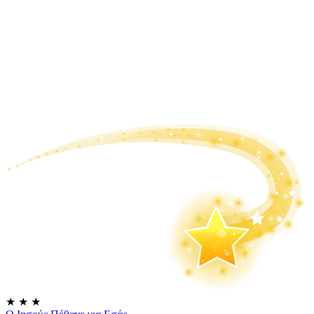
★
★
★