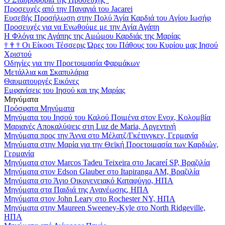
Προσευχές από την Παναγιά του Jacarei
Ευσεβής Προσήλωση στην Πολύ Άγία Καρδιά του Αγίου Ιωσήφ
Προσευχές για να Ενωθούμε με την Αγία Αγάπη
Η Φλόγα της Αγάπης της Αμώμου Καρδιάς της Μαρίας
†
†
†
Οι Είκοσι Τέσσερις Ώρες του Πάθους του Κυρίου μας Ιησού
Χριστού
Οδηγίες για την Προετοιμασία Φαρμάκων
Μετάλλια και Σκαπυλάρια
Θαυματουργές Εικόνες
Εμφανίσεις του Ιησού και της Μαρίας
Μηνύματα
Πρόσφατα Μηνύματα
Μηνύματα του Ιησού του Καλού Ποιμένα στον Ενοχ, Κολομβία
Μαριανές Αποκαλύψεις στη Luz de Maria, Αργεντινή
Μηνύματα προς την Άννα στο Μέλατζ/Γκέτινγκεν, Γερμανία
Μηνύματα στην Μαρία για την Θεϊκή Προετοιμασία των Καρδιών,
Γερμανία
Μηνύματα στον Marcos Tadeu Teixeira στο Jacareí SP, Βραζιλία
Μηνύματα στον Edson Glauber στο Itapiranga AM, Βραζιλία
Μηνύματα στο Άγιο Οικογενειακό Καταφύγιο, ΗΠΑ
Μηνύματα στα Παιδιά της Ανανέωσης, ΗΠΑ
Μηνύματα στον John Leary στο Rochester NY, ΗΠΑ
Μηνύματα στην Maureen Sweeney-Kyle στο North Ridgeville,
ΗΠΑ