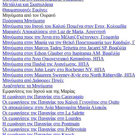
Μετάλλια και Σκαπυλάρια
Θαυματουργές Εικόνες
Μηνύματα από τον Ουρανό
Πρόσφατα Μηνύματα
Μηνύματα του Ιησού του Καλού Ποιμένα στον Ενοχ, Κολομβία
Μαριανές Αποκαλύψεις στη Luz de Maria, Αργεντινή
Μηνύματα προς την Άννα στο Μέλατζ/Γκέτινγκεν, Γερμανία
Μηνύματα στην Μαρία για την Θεϊκή Προετοιμασία των Καρδιών, 
Μηνύματα στον Marcos Tadeu Teixeira στο Jacareí SP, Βραζιλία
Μηνύματα στον Edson Glauber στο Itapiranga AM, Βραζιλία
Μηνύματα στο Άγιο Οικογενειακό Καταφύγιο, ΗΠΑ
Μηνύματα στα Παιδιά της Ανανέωσης, ΗΠΑ
Μηνύματα στον John Leary στο Rochester NY, ΗΠΑ
Μηνύματα στην Maureen Sweeney-Kyle στο North Ridgeville, ΗΠ
Μηνύματα από Διάφορες Πηγές
Αναζητήστε τα Μηνύματα
Εμφανίσεις του Ιησού και της Μαρίας
Η εμφάνιση της Παναγίας στο Caravaggio
Οι εμφανίσεις της Παναγίας του Καλού Γεγονότος στο Quito
Οι αποκαλύψεις στην Αγία Μαργαρίτα Μαρία Αλακόκ
Οι εμφανίσεις της Παναγίας στη La Salette
Οι εμφανίσεις της Παναγίας στη Lourdes
Η εμφάνιση της Παναγίας στο Pontmain
Οι εμφανίσεις της Παναγίας στο Pellevoisin
Η εμφάνιση της Παναγίας στο Knock