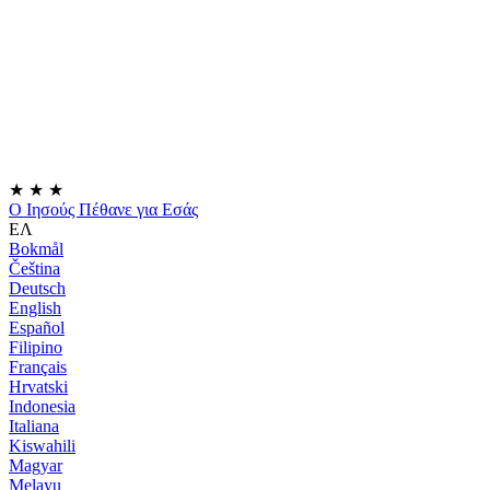
★
★
★
Ο Ιησούς Πέθανε για Εσάς
ΕΛ
Bokmål
Čeština
Deutsch
English
Español
Filipino
Français
Hrvatski
Indonesia
Italiana
Kiswahili
Magyar
Melayu