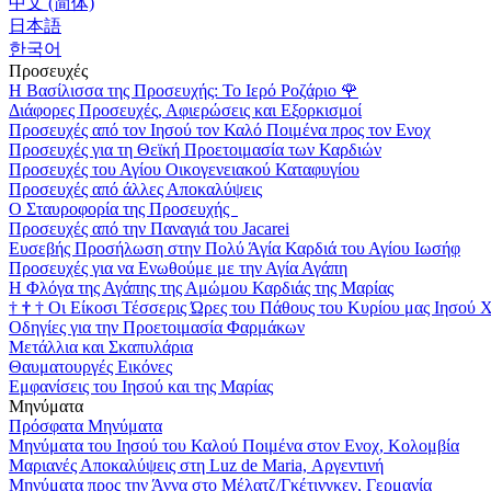
中文 (简体)
日本語
한국어
Προσευχές
Η Βασίλισσα της Προσευχής: Το Ιερό Ροζάριο
🌹
Διάφορες Προσευχές, Αφιερώσεις και Εξορκισμοί
Προσευχές από τον Ιησού τον Καλό Ποιμένα προς τον Ενοχ
Προσευχές για τη Θεϊκή Προετοιμασία των Καρδιών
Προσευχές του Αγίου Οικογενειακού Καταφυγίου
Προσευχές από άλλες Αποκαλύψεις
Ο Σταυροφορία της Προσευχής
Προσευχές από την Παναγιά του Jacarei
Ευσεβής Προσήλωση στην Πολύ Άγία Καρδιά του Αγίου Ιωσήφ
Προσευχές για να Ενωθούμε με την Αγία Αγάπη
Η Φλόγα της Αγάπης της Αμώμου Καρδιάς της Μαρίας
†
†
†
Οι Είκοσι Τέσσερις Ώρες του Πάθους του Κυρίου μας Ιησού 
Οδηγίες για την Προετοιμασία Φαρμάκων
Μετάλλια και Σκαπυλάρια
Θαυματουργές Εικόνες
Εμφανίσεις του Ιησού και της Μαρίας
Μηνύματα
Πρόσφατα Μηνύματα
Μηνύματα του Ιησού του Καλού Ποιμένα στον Ενοχ, Κολομβία
Μαριανές Αποκαλύψεις στη Luz de Maria, Αργεντινή
Μηνύματα προς την Άννα στο Μέλατζ/Γκέτινγκεν, Γερμανία