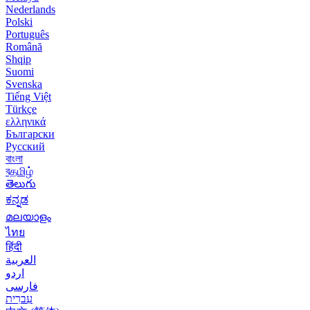
Nederlands
Polski
Português
Română
Shqip
Suomi
Svenska
Tiếng Việt
Türkçe
ελληνικά
Български
Русский
বাংলা
বதமிழ்
తెలుగు
ಕನ್ನಡ
മലയാളം
ไทย
हिंदी
العربية
اردو
فارسی
עִברִית