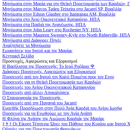
Μηνύματα στην Μαρία για την Θεϊκή Προετοιμασία των Καρδιών, 
Μηνύματα στον Marcos Tadeu Teixeira στο Jacareí SP, Βραζιλία
Μηνύματα στον Edson Glauber στο Itapiranga AM, Βραζιλία
Μηνύματα στο Άγιο Οικογενειακό Καταφύγιο, ΗΠΑ
Μηνύματα στα Παιδιά της Ανανέωσης, ΗΠΑ
Μηνύματα στον John Leary στο Rochester NY, ΗΠΑ
Μηνύματα στην Maureen Sweeney-Kyle στο North Ridgeville, ΗΠ
Μηνύματα από Διάφορες Πηγές
Αναζητήστε τα Μηνύματα
Εμφανίσεις του Ιησού και της Μαρίας
Κεντρική Σελίδα
Προσευχές, Αφιερώσεις και Εξορκισμοί
Η Βασίλισσα της Προσευχής: Το Ιερό Ροζάριο
🌹
Διάφορες Προσευχές, Αφιερώσεις και Εξορκισμοί
Προσευχές από τον Ιησού τον Καλό Ποιμένα προς τον Ενοχ
Προσευχές για τη Θεϊκή Προετοιμασία των Καρδιών
Προσευχές του Αγίου Οικογενειακού Καταφυγίου
Προσευχές από άλλες Αποκαλύψεις
Ο Σταυροφορία της Προσευχής
Προσευχές από την Παναγιά του Jacarei
Ευσεβής Προσήλωση στην Πολύ Άγία Καρδιά του Αγίου Ιωσήφ
Προσευχές για να Ενωθούμε με την Αγία Αγάπη
Η Φλόγα της Αγάπης της Αμώμου Καρδιάς της Μαρίας
†
†
†
Οι Είκοσι Τέσσερις Ώρες του Πάθους του Κυρίου μας Ιησού 
Οδηγίες για την Προετοιμασία Φαρμάκων