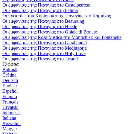
Οι εμφανίσεις της Παναγίας στο Castelpetroso
Οι εμφανίσεις της Παναγίας στη Fatima
Οι Οπτασίες του Κυρίου και της Παναγίας στο Καμπίνας
Οι εμφανίσεις της Παναγίας στο Beauraing
Οι εμφανίσεις της Παναγίας στο Heede
Οι εμφανίσεις της Παναγίας στο Ghiaie di Bonate
Οι εμφανίσεις της Rosa Mistica στα Montichiari και Fontanelle
Οι εμφανίσεις της Παναγίας στο Garabandal
Οι εμφανίσεις της Παναγίας στο Medjugorje
Οι εμφανίσεις της Παναγίας στο Holy Love
Οι εμφανίσεις της Παναγίας στο Jacarei
Γλώσσα
Bokmål
Čeština
Deutsch
English
Español
Filipino
Français
Hrvatski
Indonesia
Italiana
Kiswahili
Magyar