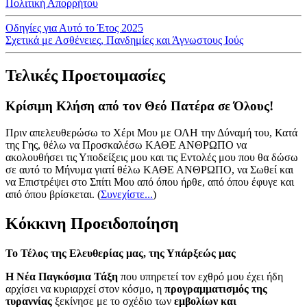
Πολιτική Απορρήτου
Οδηγίες για Αυτό το Έτος 2025
Σχετικά με Ασθένειες, Πανδημίες και Άγνωστους Ιούς
Τελικές Προετοιμασίες
Κρίσιμη Κλήση από τον Θεό Πατέρα σε Όλους!
Πριν απελευθερώσω το Χέρι Μου με ΟΛΗ την Δύναμή του, Κατά
της Γης, θέλω να Προσκαλέσω ΚΑΘΕ ΑΝΘΡΩΠΟ να
ακολουθήσει τις Υποδείξεις μου και τις Εντολές μου που θα δώσω
σε αυτό το Μήνυμα γιατί θέλω ΚΑΘΕ ΑΝΘΡΩΠΟ, να Σωθεί και
να Επιστρέψει στο Σπίτι Μου από όπου ήρθε, από όπου έφυγε και
από όπου βρίσκεται.
(
Συνεχίστε...
)
Κόκκινη Προειδοποίηση
Το Τέλος της Ελευθερίας μας, της Υπάρξεώς μας
Η Νέα Παγκόσμια Τάξη
που υπηρετεί τον εχθρό μου έχει ήδη
αρχίσει να κυριαρχεί στον κόσμο, η
προγραμματισμός της
τυραννίας
ξεκίνησε με το σχέδιο των
εμβολίων και