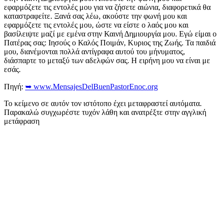
εφαρμόζετε τις εντολές μου για να ζήσετε αιώνια, διαφορετικά θα
καταστραφείτε. Ξανά σας λέω, ακούστε την φωνή μου και
εφαρμόζετε τις εντολές μου, ώστε να είστε ο λαός μου και
βασίλειψτε μαζί με εμένα στην Καινή Δημιουργία μου. Εγώ είμαι ο
Πατέρας σας: Ιησούς ο Καλός Ποιμάν, Κυριος της Ζωής. Τα παιδιά
μου, διανέμονται πολλά αντίγραφα αυτού του μήνυματος,
διάσπαρτε το μεταξύ των αδελφών σας. Η ειρήνη μου να είναι με
εσάς.
Πηγή:
➥ www.MensajesDelBuenPastorEnoc.org
Το κείμενο σε αυτόν τον ιστότοπο έχει μεταφραστεί αυτόματα.
Παρακαλώ συγχωρέστε τυχόν λάθη και ανατρέξτε στην αγγλική
μετάφραση