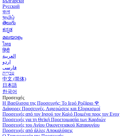
Български
Русский
বাংলা
বதமிழ்
తెలుగు
ಕನ್ನಡ
മലയാളം
ไทย
हिंदी
العربية
اردو
فارسی
עִברִית
中文 (简体)
日本語
한국어
Προσευχές
Η Βασίλισσα της Προσευχής: Το Ιερό Ροζάριο
🌹
Διάφορες Προσευχές, Αφιερώσεις και Εξορκισμοί
Προσευχές από τον Ιησού τον Καλό Ποιμένα προς τον Ενοχ
Προσευχές για τη Θεϊκή Προετοιμασία των Καρδιών
Προσευχές του Αγίου Οικογενειακού Καταφυγίου
Προσευχές από άλλες Αποκαλύψεις
Ο Σταυροφορία της Προσευχής