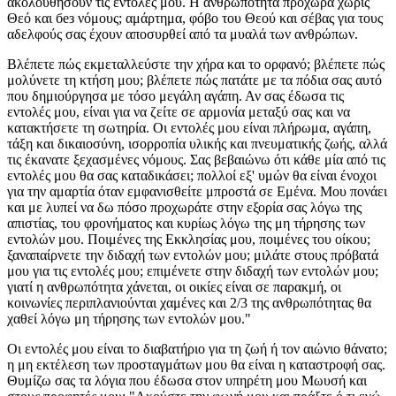
ακολουθήσουν τις εντολές μου. Η ανθρωπότητα προχωρά χωρίς
Θεό και без νόμους; αμάρτημα, φόβο του Θεού και σέβας για τους
αδελφούς σας έχουν αποσυρθεί από τα μυαλά των ανθρώπων.
Βλέπετε πώς εκμεταλλεύστε την χήρα και το ορφανό; βλέπετε πώς
μολύνετε τη κτήση μου; βλέπετε πώς πατάτε με τα πόδια σας αυτό
που δημιούργησα με τόσο μεγάλη αγάπη. Αν σας έδωσα τις
εντολές μου, είναι για να ζείτε σε αρμονία μεταξύ σας και να
κατακτήσετε τη σωτηρία. Οι εντολές μου είναι πλήρωμα, αγάπη,
τάξη και δικαιοσύνη, ισορροπία υλικής και πνευματικής ζωής, αλλά
τις έκανατε ξεχασμένες νόμους. Σας βεβαιώνω ότι κάθε μία από τις
εντολές μου θα σας καταδικάσει; πολλοί εξ' υμών θα είναι ένοχοι
για την αμαρτία όταν εμφανισθείτε μπροστά σε Εμένα. Μου πονάει
και με λυπεί να δω πόσο προχωράτε στην εξορία σας λόγω της
απιστίας, του φρονήματος και κυρίως λόγω της μη τήρησης των
εντολών μου. Ποιμένες της Εκκλησίας μου, ποιμένες του οίκου;
ξαναπαίρνετε την διδαχή των εντολών μου; μιλάτε στους πρόβατά
μου για τις εντολές μου; επιμένετε στην διδαχή των εντολών μου;
γιατί η ανθρωπότητα χάνεται, οι οικίες είναι σε παρακμή, οι
κοινωνίες περιπλανιούνται χαμένες και 2/3 της ανθρωπότητας θα
χαθεί λόγω μη τήρησης των εντολών μου."
Οι εντολές μου είναι το διαβατήριο για τη ζωή ή τον αιώνιο θάνατο;
η μη εκτέλεση των προσταγμάτων μου θα είναι η καταστροφή σας.
Θυμίζω σας τα λόγια που έδωσα στον υπηρέτη μου Μωυσή και