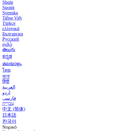
Shqip
Suomi
Svenska
Tiếng Việt
Türkçe
ελληνικά
Български
Русский
தமிழ்
తెలుగు
ಕನ್ನಡ
മലയാളം
ไทย
বাংলা
हिंदी
العربية
اردو
فارسی
עִברִית
中文 (简体)
日本語
한국어
Νομικό