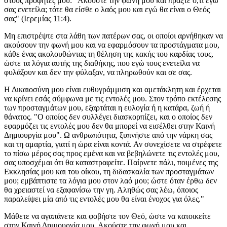
στους προφητές μου: "Ακούστε την φωνή μου και πράξτε ό,τι εγώ
σας ενετείλα; τότε θα είσθε ο λαός μου και εγώ θα είναι ο Θεός
σας" (Ιερεμίας 11:4).
Μη επιστρέψτε στα λάθη των πατέρων σας, οι οποίοι αρνήθηκαν να
ακούσουν την φωνή μου και να εφαρμόσουν τα προστάγματα μου,
κάθε ένας ακολουθώντας τη θέληση της κακής του καρδίας τους,
ώστε τα λόγια αυτής της διαθήκης, που εγώ τους ενετείλα να
φυλάξουν και δεν την φύλαξαν, να πληρωθούν και σε σας.
Η Δικαιοσύνη μου είναι ευθυγράμμιση και αμετάκλητη και έρχεται
να κρίνει εσάς σύμφωνα με τις εντολές μου. Στον τρόπο εκτέλεσης
των προσταγμάτων μου, εξαρτάται η ευλογία ή η κατάρα, ζωή ή
θάνατος. "Ο οποίος δεν συλλέγει διασκορπίζει, και ο οποίος δεν
εφαρμόζει τις εντολές μου δεν θα μπορεί να εισέλθει στην Καινή
Δημιουργία μου". Ω ανθρωπότητα, ξυπνήστε από την νάρκη σας
και τη αμαρτία, γιατί η ώρα είναι κοντά. Αν συνεχίσετε να στρέφετε
το πίσω μέρος σας προς εμένα και να βεβηλώνετε τις εντολές μου,
σας υποσχέμαι ότι θα καταστραφείτε. Παίρνετε πάλι, ποιμένες της
Εκκλησίας μου και του οίκου, τη διδασκαλία των προσταγμάτων
μου; εμβάπτιστε τα λόγια μου στον λαό μου; ώστε όταν έρθω δεν
θα χρειαστεί να εξαφανίσω την γη. Αληθώς σας λέω, όποιος
παραλείψει μία από τις εντολές μου θα είναι ένοχος για όλες."
Μάθετε να αγαπάνετε και φοβήστε τον Θεό, ώστε να κατοικείτε
στην Καινή Δημιουργία μου. Ακούστε την φωνή μου και