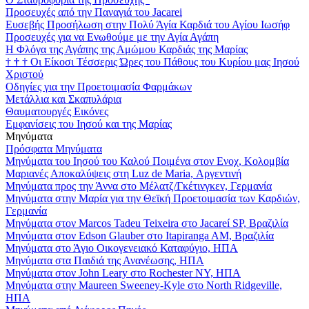
Προσευχές από την Παναγιά του Jacarei
Ευσεβής Προσήλωση στην Πολύ Άγία Καρδιά του Αγίου Ιωσήφ
Προσευχές για να Ενωθούμε με την Αγία Αγάπη
Η Φλόγα της Αγάπης της Αμώμου Καρδιάς της Μαρίας
†
†
†
Οι Είκοσι Τέσσερις Ώρες του Πάθους του Κυρίου μας Ιησού
Χριστού
Οδηγίες για την Προετοιμασία Φαρμάκων
Μετάλλια και Σκαπυλάρια
Θαυματουργές Εικόνες
Εμφανίσεις του Ιησού και της Μαρίας
Μηνύματα
Πρόσφατα Μηνύματα
Μηνύματα του Ιησού του Καλού Ποιμένα στον Ενοχ, Κολομβία
Μαριανές Αποκαλύψεις στη Luz de Maria, Αργεντινή
Μηνύματα προς την Άννα στο Μέλατζ/Γκέτινγκεν, Γερμανία
Μηνύματα στην Μαρία για την Θεϊκή Προετοιμασία των Καρδιών,
Γερμανία
Μηνύματα στον Marcos Tadeu Teixeira στο Jacareí SP, Βραζιλία
Μηνύματα στον Edson Glauber στο Itapiranga AM, Βραζιλία
Μηνύματα στο Άγιο Οικογενειακό Καταφύγιο, ΗΠΑ
Μηνύματα στα Παιδιά της Ανανέωσης, ΗΠΑ
Μηνύματα στον John Leary στο Rochester NY, ΗΠΑ
Μηνύματα στην Maureen Sweeney-Kyle στο North Ridgeville,
ΗΠΑ