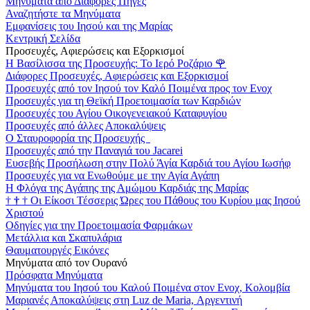
Μηνύματα από Διάφορες Πηγές
Αναζητήστε τα Μηνύματα
Εμφανίσεις του Ιησού και της Μαρίας
Κεντρική Σελίδα
Προσευχές, Αφιερώσεις και Εξορκισμοί
Η Βασίλισσα της Προσευχής: Το Ιερό Ροζάριο
🌹
Διάφορες Προσευχές, Αφιερώσεις και Εξορκισμοί
Προσευχές από τον Ιησού τον Καλό Ποιμένα προς τον Ενοχ
Προσευχές για τη Θεϊκή Προετοιμασία των Καρδιών
Προσευχές του Αγίου Οικογενειακού Καταφυγίου
Προσευχές από άλλες Αποκαλύψεις
Ο Σταυροφορία της Προσευχής
Προσευχές από την Παναγιά του Jacarei
Ευσεβής Προσήλωση στην Πολύ Άγία Καρδιά του Αγίου Ιωσήφ
Προσευχές για να Ενωθούμε με την Αγία Αγάπη
Η Φλόγα της Αγάπης της Αμώμου Καρδιάς της Μαρίας
†
†
†
Οι Είκοσι Τέσσερις Ώρες του Πάθους του Κυρίου μας Ιησού
Χριστού
Οδηγίες για την Προετοιμασία Φαρμάκων
Μετάλλια και Σκαπυλάρια
Θαυματουργές Εικόνες
Μηνύματα από τον Ουρανό
Πρόσφατα Μηνύματα
Μηνύματα του Ιησού του Καλού Ποιμένα στον Ενοχ, Κολομβία
Μαριανές Αποκαλύψεις στη Luz de Maria, Αργεντινή