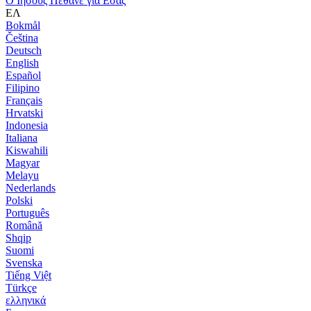
Ο Ιησούς Πέθανε για Εσάς
ΕΛ
Bokmål
Čeština
Deutsch
English
Español
Filipino
Français
Hrvatski
Indonesia
Italiana
Kiswahili
Magyar
Melayu
Nederlands
Polski
Português
Română
Shqip
Suomi
Svenska
Tiếng Việt
Türkçe
ελληνικά