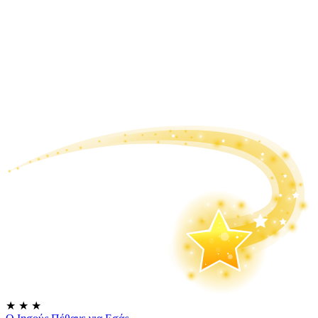
★
★
★