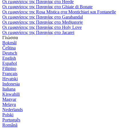
Οι εμφανίσεις της Παναγίας στο Heede
Οι εμφανίσεις της Παναγίας στο Ghiaie di Bonate
Οι εμφανίσεις της Rosa Mistica στα Montichiari και Fontanelle
Οι εμφανίσεις της Παναγίας στο Garabandal
Οι εμφανίσεις της Παναγίας στο Medjugorje
Οι εμφανίσεις της Παναγίας στο Holy Love
Οι εμφανίσεις της Παναγίας στο Jacarei
Γλώσσα
Bokmål
Čeština
Deutsch
English
Español
Filipino
Français
Hrvatski
Indonesia
Italiana
Kiswahili
Magyar
Melayu
Nederlands
Polski
Português
Română