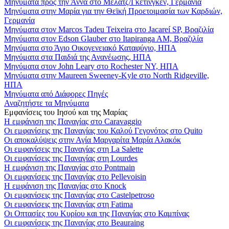
Μηνύματα προς την Άννα στο Μέλατζ/Γκέτινγκεν, Γερμανία
Μηνύματα στην Μαρία για την Θεϊκή Προετοιμασία των Καρδιών,
Γερμανία
Μηνύματα στον Marcos Tadeu Teixeira στο Jacareí SP, Βραζιλία
Μηνύματα στον Edson Glauber στο Itapiranga AM, Βραζιλία
Μηνύματα στο Άγιο Οικογενειακό Καταφύγιο, ΗΠΑ
Μηνύματα στα Παιδιά της Ανανέωσης, ΗΠΑ
Μηνύματα στον John Leary στο Rochester NY, ΗΠΑ
Μηνύματα στην Maureen Sweeney-Kyle στο North Ridgeville,
ΗΠΑ
Μηνύματα από Διάφορες Πηγές
Αναζητήστε τα Μηνύματα
Εμφανίσεις του Ιησού και της Μαρίας
Η εμφάνιση της Παναγίας στο Caravaggio
Οι εμφανίσεις της Παναγίας του Καλού Γεγονότος στο Quito
Οι αποκαλύψεις στην Αγία Μαργαρίτα Μαρία Αλακόκ
Οι εμφανίσεις της Παναγίας στη La Salette
Οι εμφανίσεις της Παναγίας στη Lourdes
Η εμφάνιση της Παναγίας στο Pontmain
Οι εμφανίσεις της Παναγίας στο Pellevoisin
Η εμφάνιση της Παναγίας στο Knock
Οι εμφανίσεις της Παναγίας στο Castelpetroso
Οι εμφανίσεις της Παναγίας στη Fatima
Οι Οπτασίες του Κυρίου και της Παναγίας στο Καμπίνας
Οι εμφανίσεις της Παναγίας στο Beauraing