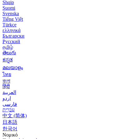
Shqip
Suomi
Svenska
Tiếng Việt
Türkçe
ελληνικά
Български
Русский
தமிழ்
తెలుగు
ಕನ್ನಡ
മലയാളം
ไทย
বাংলা
हिंदी
العربية
اردو
فارسی
עִברִית
中文 (简体)
日本語
한국어
Νομικό