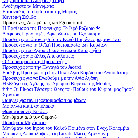
Μηνύματα από Διάφορες Πηγές
Αναζητήστε τα Μηνύματα
Εμφανίσεις του Ιησού και της Μαρίας
Κεντρική Σελίδα
Προσευχές, Αφιερώσεις και Εξορκισμοί
Η Βασίλισσα της Προσευχής: Το Ιερό Ροζάριο
🌹
Διάφορες Προσευχές, Αφιερώσεις και Εξορκισμοί
Προσευχές από τον Ιησού τον Καλό Ποιμένα προς τον Ενοχ
Προσευχές για τη Θεϊκή Προετοιμασία των Καρδιών
Προσευχές του Αγίου Οικογενειακού Καταφυγίου
Προσευχές από άλλες Αποκαλύψεις
Ο Σταυροφορία της Προσευχής
Προσευχές από την Παναγιά του Jacarei
Ευσεβής Προσήλωση στην Πολύ Άγία Καρδιά του Αγίου Ιωσήφ
Προσευχές για να Ενωθούμε με την Αγία Αγάπη
Η Φλόγα της Αγάπης της Αμώμου Καρδιάς της Μαρίας
†
†
†
Οι Είκοσι Τέσσερις Ώρες του Πάθους του Κυρίου μας Ιησού
Χριστού
Οδηγίες για την Προετοιμασία Φαρμάκων
Μετάλλια και Σκαπυλάρια
Θαυματουργές Εικόνες
Μηνύματα από τον Ουρανό
Πρόσφατα Μηνύματα
Μηνύματα του Ιησού του Καλού Ποιμένα στον Ενοχ, Κολομβία
Μαριανές Αποκαλύψεις στη Luz de Maria, Αργεντινή