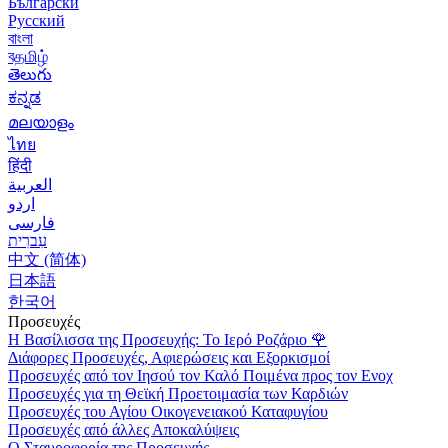
Български
Русский
বাংলা
বதமிழ்
తెలుగు
ಕನ್ನಡ
മലയാളം
ไทย
हिंदी
العربية
اردو
فارسی
עִברִית
中文 (简体)
日本語
한국어
Προσευχές
Η Βασίλισσα της Προσευχής: Το Ιερό Ροζάριο
🌹
Διάφορες Προσευχές, Αφιερώσεις και Εξορκισμοί
Προσευχές από τον Ιησού τον Καλό Ποιμένα προς τον Ενοχ
Προσευχές για τη Θεϊκή Προετοιμασία των Καρδιών
Προσευχές του Αγίου Οικογενειακού Καταφυγίου
Προσευχές από άλλες Αποκαλύψεις
Ο Σταυροφορία της Προσευχής