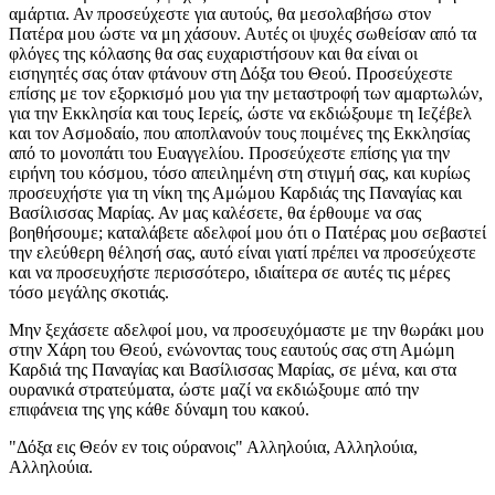
αμάρτια. Αν προσεύχεστε για αυτούς, θα μεσολαβήσω στον
Πατέρα μου ώστε να μη χάσουν. Αυτές οι ψυχές σωθείσαν από τα
φλόγες της κόλασης θα σας ευχαριστήσουν και θα είναι οι
εισηγητές σας όταν φτάνουν στη Δόξα του Θεού. Προσεύχεστε
επίσης με τον εξορκισμό μου για την μεταστροφή των αμαρτωλών,
για την Εκκλησία και τους Ιερείς, ώστε να εκδιώξουμε τη Ιεζέβελ
και τον Ασμοδαίο, που αποπλανούν τους ποιμένες της Εκκλησίας
από το μονοπάτι του Ευαγγελίου. Προσεύχεστε επίσης για την
ειρήνη του κόσμου, τόσο απειλημένη στη στιγμή σας, και κυρίως
προσευχήστε για τη νίκη της Αμώμου Καρδιάς της Παναγίας και
Βασίλισσας Μαρίας. Αν μας καλέσετε, θα έρθουμε να σας
βοηθήσουμε; καταλάβετε αδελφοί μου ότι ο Πατέρας μου σεβαστεί
την ελεύθερη θέλησή σας, αυτό είναι γιατί πρέπει να προσεύχεστε
και να προσευχήστε περισσότερο, ιδιαίτερα σε αυτές τις μέρες
τόσο μεγάλης σκοτιάς.
Μην ξεχάσετε αδελφοί μου, να προσευχόμαστε με την θωράκι μου
στην Χάρη του Θεού, ενώνοντας τους εαυτούς σας στη Αμώμη
Καρδιά της Παναγίας και Βασίλισσας Μαρίας, σε μένα, και στα
ουρανικά στρατεύματα, ώστε μαζί να εκδιώξουμε από την
επιφάνεια της γης κάθε δύναμη του κακού.
"Δόξα εις Θεόν εν τοις ούρανοις" Αλληλούια, Αλληλούια,
Αλληλούια.