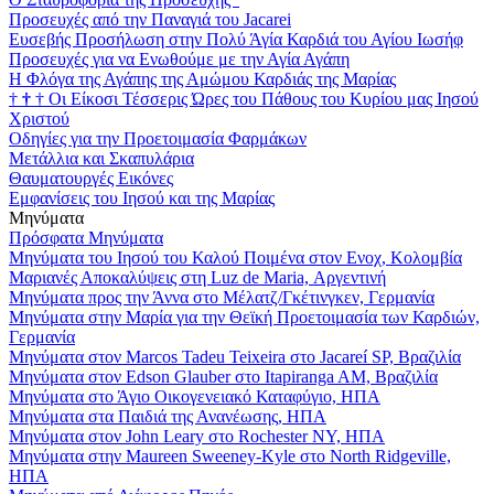
Προσευχές από την Παναγιά του Jacarei
Ευσεβής Προσήλωση στην Πολύ Άγία Καρδιά του Αγίου Ιωσήφ
Προσευχές για να Ενωθούμε με την Αγία Αγάπη
Η Φλόγα της Αγάπης της Αμώμου Καρδιάς της Μαρίας
†
†
†
Οι Είκοσι Τέσσερις Ώρες του Πάθους του Κυρίου μας Ιησού
Χριστού
Οδηγίες για την Προετοιμασία Φαρμάκων
Μετάλλια και Σκαπυλάρια
Θαυματουργές Εικόνες
Εμφανίσεις του Ιησού και της Μαρίας
Μηνύματα
Πρόσφατα Μηνύματα
Μηνύματα του Ιησού του Καλού Ποιμένα στον Ενοχ, Κολομβία
Μαριανές Αποκαλύψεις στη Luz de Maria, Αργεντινή
Μηνύματα προς την Άννα στο Μέλατζ/Γκέτινγκεν, Γερμανία
Μηνύματα στην Μαρία για την Θεϊκή Προετοιμασία των Καρδιών,
Γερμανία
Μηνύματα στον Marcos Tadeu Teixeira στο Jacareí SP, Βραζιλία
Μηνύματα στον Edson Glauber στο Itapiranga AM, Βραζιλία
Μηνύματα στο Άγιο Οικογενειακό Καταφύγιο, ΗΠΑ
Μηνύματα στα Παιδιά της Ανανέωσης, ΗΠΑ
Μηνύματα στον John Leary στο Rochester NY, ΗΠΑ
Μηνύματα στην Maureen Sweeney-Kyle στο North Ridgeville,
ΗΠΑ