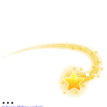
★
★
★