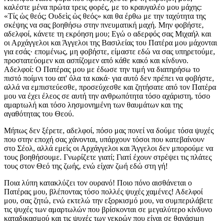
καλέστε μένα πρώτα τρεις φορές, με το κραυγαλέο μου μάχης:
«Τίς ὡς θεός; Ουδεὶς ὡς θεός» και θα έρθω με την ταχύτητα της
σκέψης να σας βοηθήσω στην πνευματική μαχή. Μην φοβήστε,
αδελφοί, κάνετε τη εκρόηση μου; Εγώ ο αδερφός σας Μιχαήλ και
οι Αρχάγγελοι και Άγγελοι της Βασιλείας του Πατέρα μου μάχονται
για εσάς· επομένως, μη φοβήστε, είμαστε εδώ να σας υπηρετούμε,
προστατεύομεν και ασπίζομεν από κάθε κακό και κίνδυνο.
Αδελφοί: Ο Πατέρας μου με έδωσε την τιμή να διατηρήσω το
πιστό ποίμνι του απ' όλα τα κακά· για αυτό δεν πρέπει να φοβήστε,
αλλά να εμπιστεύεσθε, προσεύχεσθε και ζητήσατε από τον Πατέρα
μου να έχει έλεος σε αυτή την ανθρωπότητα τόσο αχάριστη, τόσο
αμαρτωλή και τόσο λησμονημένη των θαυμάτων και της
αγαθότητας του Θεού.
Μήπως δεν ξέρετε, αδελφοί, πόσο μας πονεί να δούμε τόσα ψυχές
που στην εποχή σας χάνονται, υπάρχουν τόσοι που κατεβαίνουν
στο Σέολ, αλλά εμείς οι Αρχάγγελοι και Άγγελοι δεν μπορούμε να
τους βοηθήσουμε. Γνωρίζετε γιατί; Γιατί έχουν στρέψει τις πλάτες
τους στον Θεό της ζωής, ενώ είχαν ζωή εδώ στη γή!
Ποια λύπη κατακλύζει τον ουρανό! Ποιο πόνο αισθάνεται ο
Πατέρας μου, βλέποντας τόσο πολλές ψυχές χαμένες! Αδελφοί
μου, σας ζητώ, ενώ εκτελώ την εξορκισμό μου, να συμπεριλάβετε
τις ψυχές των αμαρτωλών που βρίσκονται σε μεγαλύτερο κίνδυνο
καταδικασμού και τις ψυχές των νεκρών που είναι σε θανάσιμη