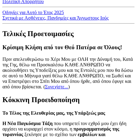
Πολιτική Απορρήτου
Οδηγίες για Αυτό το Έτος 2025
Σχετικά με Ασθένειες, Πανδημίες και Άγνωστους Ιούς
Τελικές Προετοιμασίες
Κρίσιμη Κλήση από τον Θεό Πατέρα σε Όλους!
Πριν απελευθερώσω το Χέρι Μου με ΟΛΗ την Δύναμή του, Κατά
της Γης, θέλω να Προσκαλέσω ΚΑΘΕ ΑΝΘΡΩΠΟ να
ακολουθήσει τις Υποδείξεις μου και τις Εντολές μου που θα δώσω
σε αυτό το Μήνυμα γιατί θέλω ΚΑΘΕ ΑΝΘΡΩΠΟ, να Σωθεί και
να Επιστρέψει στο Σπίτι Μου από όπου ήρθε, από όπου έφυγε και
από όπου βρίσκεται.
(
Συνεχίστε...
)
Κόκκινη Προειδοποίηση
Το Τέλος της Ελευθερίας μας, της Υπάρξεώς μας
Η Νέα Παγκόσμια Τάξη
που υπηρετεί τον εχθρό μου έχει ήδη
αρχίσει να κυριαρχεί στον κόσμο, η
προγραμματισμός της
τυραννίας
ξεκίνησε με το σχέδιο των
εμβολίων και