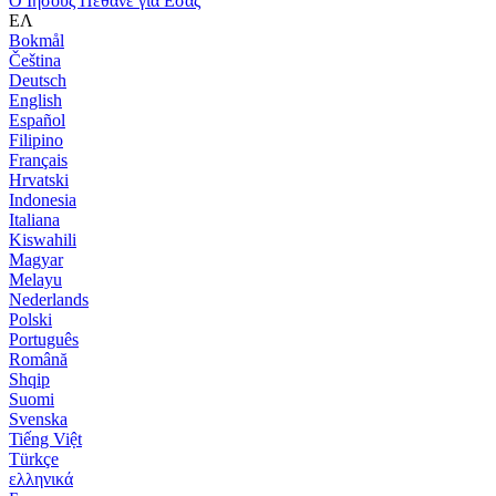
Ο Ιησούς Πέθανε για Εσάς
ΕΛ
Bokmål
Čeština
Deutsch
English
Español
Filipino
Français
Hrvatski
Indonesia
Italiana
Kiswahili
Magyar
Melayu
Nederlands
Polski
Português
Română
Shqip
Suomi
Svenska
Tiếng Việt
Türkçe
ελληνικά