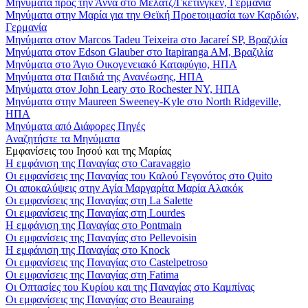
Μηνύματα προς την Άννα στο Μέλατζ/Γκέτινγκεν, Γερμανία
Μηνύματα στην Μαρία για την Θεϊκή Προετοιμασία των Καρδιών,
Γερμανία
Μηνύματα στον Marcos Tadeu Teixeira στο Jacareí SP, Βραζιλία
Μηνύματα στον Edson Glauber στο Itapiranga AM, Βραζιλία
Μηνύματα στο Άγιο Οικογενειακό Καταφύγιο, ΗΠΑ
Μηνύματα στα Παιδιά της Ανανέωσης, ΗΠΑ
Μηνύματα στον John Leary στο Rochester NY, ΗΠΑ
Μηνύματα στην Maureen Sweeney-Kyle στο North Ridgeville,
ΗΠΑ
Μηνύματα από Διάφορες Πηγές
Αναζητήστε τα Μηνύματα
Εμφανίσεις του Ιησού και της Μαρίας
Η εμφάνιση της Παναγίας στο Caravaggio
Οι εμφανίσεις της Παναγίας του Καλού Γεγονότος στο Quito
Οι αποκαλύψεις στην Αγία Μαργαρίτα Μαρία Αλακόκ
Οι εμφανίσεις της Παναγίας στη La Salette
Οι εμφανίσεις της Παναγίας στη Lourdes
Η εμφάνιση της Παναγίας στο Pontmain
Οι εμφανίσεις της Παναγίας στο Pellevoisin
Η εμφάνιση της Παναγίας στο Knock
Οι εμφανίσεις της Παναγίας στο Castelpetroso
Οι εμφανίσεις της Παναγίας στη Fatima
Οι Οπτασίες του Κυρίου και της Παναγίας στο Καμπίνας
Οι εμφανίσεις της Παναγίας στο Beauraing