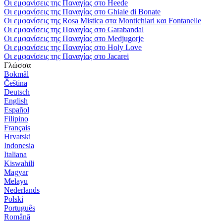
Οι εμφανίσεις της Παναγίας στο Heede
Οι εμφανίσεις της Παναγίας στο Ghiaie di Bonate
Οι εμφανίσεις της Rosa Mistica στα Montichiari και Fontanelle
Οι εμφανίσεις της Παναγίας στο Garabandal
Οι εμφανίσεις της Παναγίας στο Medjugorje
Οι εμφανίσεις της Παναγίας στο Holy Love
Οι εμφανίσεις της Παναγίας στο Jacarei
Γλώσσα
Bokmål
Čeština
Deutsch
English
Español
Filipino
Français
Hrvatski
Indonesia
Italiana
Kiswahili
Magyar
Melayu
Nederlands
Polski
Português
Română