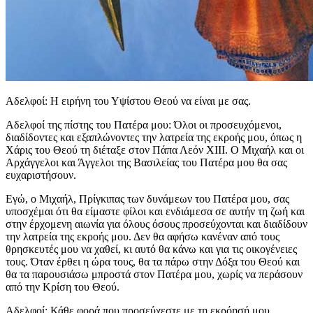
Αδελφοί: Η ειρήνη του Υψίστου Θεού να είναι με σας.
Αδελφοί της πίστης του Πατέρα μου: Όλοι οι προσευχόμενοι,
διαδίδοντες και εξαπλώνοντες την λατρεία της εκροής μου, όπως η
Χάρις του Θεού τη διέταξε στον Πάπα Λεόν XIII. Ο Μιχαήλ και οι
Αρχάγγελοι και Άγγελοι της Βασιλείας του Πατέρα μου θα σας
ευχαριστήσουν.
Εγώ, ο Μιχαήλ, Πρίγκιπας των δυνάμεων του Πατέρα μου, σας
υποσχέμαι ότι θα είμαστε φίλοι και ενδιάμεσα σε αυτήν τη ζωή και
στην έρχομενη αιωνία για όλους όσους προσεύχονται και διαδίδουν
την λατρεία της εκροής μου. Δεν θα αφήσω κανέναν από τους
θρησκευτές μου να χαθεί, κι αυτό θα κάνω και για τις οικογένειες
τους. Όταν έρθει η ώρα τους, θα τα πάρω στην Δόξα του Θεού και
θα τα παρουσιάσω μπροστά στον Πατέρα μου, χωρίς να περάσουν
από την Κρίση του Θεού.
Αδελφοί: Κάθε φορά που προσεύχεστε με τη εκρόησή μου,