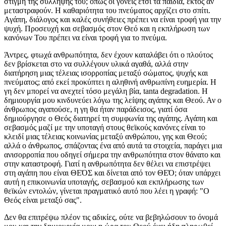
στιγμή της σύλληψής του; όπως οι γονείς έτσι τα παιδιά, εκτός αν
μεταστραφούν. Η καθαριότητα του πνεύματος αρχίζει στο σπίτι.
Αγάπη, διάλογος και καλές συνήθειες πρέπει να είναι τροφή για την
ψυχή. Προσευχή και σεβασμός στον Θεό και η εκπλήρωση των
κανόνων Του πρέπει να είναι τροφή για το πνεύμα.
Άντρες, φτωχά ανθρωπότητα, δεν έχουν καταλάβει ότι ο πλούτος
δεν βρίσκεται στο να συλλέγουν υλικά αγαθά, αλλά στην
διατήρηση μιας τέλειας ισορροπίας μεταξύ σώματος, ψυχής και
πνεύματος; από εκεί προκύπτει η αληθινή ανθρωπίνη ευημερία. Η
γη δεν μπορεί να ανεχτεί τόσο μεγάλη βία, tanta degradation. Η
δημιουργία μου κινδυνεύει λόγω της λείψης αγάπης και Θεού. Αν ο
άνθρωπος αγαπούσε, η γη θα ήταν παράδεισος, γιατί όσα
δημιούργησε ο Θεός διατηρεί τη συμφωνία της αγάπης. Αγάπη και
σεβασμός μαζί με την υποταγή στους θεϊκούς κανόνες είναι το
κλειδί μιας τέλειας κοινωνίας μεταξύ ανθρώπου, γης και Θεού;
αλλά ο άνθρωπος, σπάζοντας ένα από αυτά τα στοιχεία, παράγει μια
ανισορροπία που οδηγεί σήμερα την ανθρωπότητα στον θάνατο και
στην καταστροφή. Γιατί η ανθρωπότητα δεν θέλει να επιστρέψει
στη αγάπη που είναι ΘΕΌΣ και δίνεται από τον ΘΕΌ; όταν υπάρχει
αυτή η επικοινωνία υποταγής, σεβασμού και εκπλήρωσης των
θεϊκών εντολών, γίνεται πραγματικό αυτό που λέει η γραφή: "Ο
Θεός είναι μεταξύ σας".
Δεν θα επιτρέψω πλέον τις αδικίες, ούτε να βεβηλώσουν το όνομά