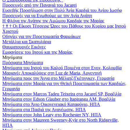
Προσευχές από την Παναγιά του Jacarei
Ευσεβής Προσήλωση στην Πολύ Άγία Καρδιά του Αγίου Ιωσήφ
Προσευχές για να Ενωθούμε με την Αγία Αγάπη
Η Φλόγα της Αγάπης της Αμώμου Καρδιάς της Μαρίας
†
†
†
Οι Είκοσι Τέσσερις Ώρες του Πάθους του Κυρίου μας Ιησού
Χριστού
Οδηγίες για την Προετοιμασία Φαρμάκων
Μετάλλια και Σκαπυλάρια
Θαυματουργές Εικόνες
Εμφανίσεις του Ιησού και της Μαρίας
Μηνύματα
Πρόσφατα Μηνύματα
Μηνύματα του Ιησού του Καλού Ποιμένα στον Ενοχ, Κολομβία
Μαριανές Αποκαλύψεις στη Luz de Maria, Αργεντινή
Μηνύματα προς την Άννα στο Μέλατζ/Γκέτινγκεν, Γερμανία
Μηνύματα στην Μαρία για την Θεϊκή Προετοιμασία των Καρδιών,
Γερμανία
Μηνύματα στον Marcos Tadeu Teixeira στο Jacareí SP, Βραζιλία
Μηνύματα στον Edson Glauber στο Itapiranga AM, Βραζιλία
Μηνύματα στο Άγιο Οικογενειακό Καταφύγιο, ΗΠΑ
Μηνύματα στα Παιδιά της Ανανέωσης, ΗΠΑ
Μηνύματα στον John Leary στο Rochester NY, ΗΠΑ
Μηνύματα στην Maureen Sweeney-Kyle στο North Ridgeville,
ΗΠΑ