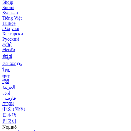
Shqip
Suomi
Svenska
Tiếng Việt
Türkçe
ελληνικά
Български
Русский
தமிழ்
తెలుగు
ಕನ್ನಡ
മലയാളം
ไทย
বাংলা
हिंदी
العربية
اردو
فارسی
עִברִית
中文 (简体)
日本語
한국어
Νομικό