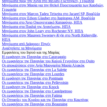
Μηνύματα προς την Άννα στο Μέλατζ/Γκέτινγκεν, Γερμανία
Μηνύματα στην Μαρία για την Θεϊκή Προετοιμασία των Καρδιών,
Γερμανία
Μηνύματα στον Marcos Tadeu Teixeira στο Jacareí SP, Βραζιλία
Μηνύματα στον Edson Glauber στο Itapiranga AM, Βραζιλία
Μηνύματα στο Άγιο Οικογενειακό Καταφύγιο, ΗΠΑ
Μηνύματα στα Παιδιά της Ανανέωσης, ΗΠΑ
Μηνύματα στον John Leary στο Rochester NY, ΗΠΑ
Μηνύματα στην Maureen Sweeney-Kyle στο North Ridgeville,
ΗΠΑ
Μηνύματα από Διάφορες Πηγές
Αναζητήστε τα Μηνύματα
Εμφανίσεις του Ιησού και της Μαρίας
Η εμφάνιση της Παναγίας στο Caravaggio
Οι εμφανίσεις της Παναγίας του Καλού Γεγονότος στο Quito
Οι αποκαλύψεις στην Αγία Μαργαρίτα Μαρία Αλακόκ
Οι εμφανίσεις της Παναγίας στη La Salette
Οι εμφανίσεις της Παναγίας στη Lourdes
Η εμφάνιση της Παναγίας στο Pontmain
Οι εμφανίσεις της Παναγίας στο Pellevoisin
Η εμφάνιση της Παναγίας στο Knock
Οι εμφανίσεις της Παναγίας στο Castelpetroso
Οι εμφανίσεις της Παναγίας στη Fatima
Οι Οπτασίες του Κυρίου και της Παναγίας στο Καμπίνας
Οι εμφανίσεις της Παναγίας στο Beauraing