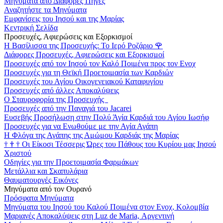
Μηνύματα από Διάφορες Πηγές
Αναζητήστε τα Μηνύματα
Εμφανίσεις του Ιησού και της Μαρίας
Κεντρική Σελίδα
Προσευχές, Αφιερώσεις και Εξορκισμοί
Η Βασίλισσα της Προσευχής: Το Ιερό Ροζάριο
🌹
Διάφορες Προσευχές, Αφιερώσεις και Εξορκισμοί
Προσευχές από τον Ιησού τον Καλό Ποιμένα προς τον Ενοχ
Προσευχές για τη Θεϊκή Προετοιμασία των Καρδιών
Προσευχές του Αγίου Οικογενειακού Καταφυγίου
Προσευχές από άλλες Αποκαλύψεις
Ο Σταυροφορία της Προσευχής
Προσευχές από την Παναγιά του Jacarei
Ευσεβής Προσήλωση στην Πολύ Άγία Καρδιά του Αγίου Ιωσήφ
Προσευχές για να Ενωθούμε με την Αγία Αγάπη
Η Φλόγα της Αγάπης της Αμώμου Καρδιάς της Μαρίας
†
†
†
Οι Είκοσι Τέσσερις Ώρες του Πάθους του Κυρίου μας Ιησού
Χριστού
Οδηγίες για την Προετοιμασία Φαρμάκων
Μετάλλια και Σκαπυλάρια
Θαυματουργές Εικόνες
Μηνύματα από τον Ουρανό
Πρόσφατα Μηνύματα
Μηνύματα του Ιησού του Καλού Ποιμένα στον Ενοχ, Κολομβία
Μαριανές Αποκαλύψεις στη Luz de Maria, Αργεντινή