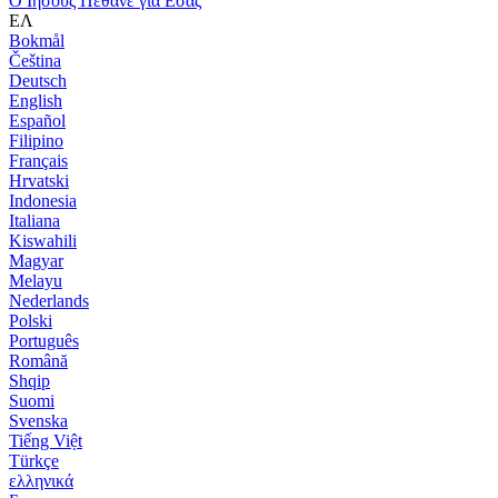
Ο Ιησούς Πέθανε για Εσάς
ΕΛ
Bokmål
Čeština
Deutsch
English
Español
Filipino
Français
Hrvatski
Indonesia
Italiana
Kiswahili
Magyar
Melayu
Nederlands
Polski
Português
Română
Shqip
Suomi
Svenska
Tiếng Việt
Türkçe
ελληνικά