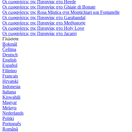
Οι εμφανίσεις της Παναγίας στο Heede
Οι εμφανίσεις της Παναγίας στο Ghiaie di Bonate
Οι εμφανίσεις της Rosa Mistica στα Montichiari και Fontanelle
Οι εμφανίσεις της Παναγίας στο Garabandal
Οι εμφανίσεις της Παναγίας στο Medjugorje
Οι εμφανίσεις της Παναγίας στο Holy Love
Οι εμφανίσεις της Παναγίας στο Jacarei
Γλώσσα
Bokmål
Čeština
Deutsch
English
Español
Filipino
Français
Hrvatski
Indonesia
Italiana
Kiswahili
Magyar
Melayu
Nederlands
Polski
Português
Română