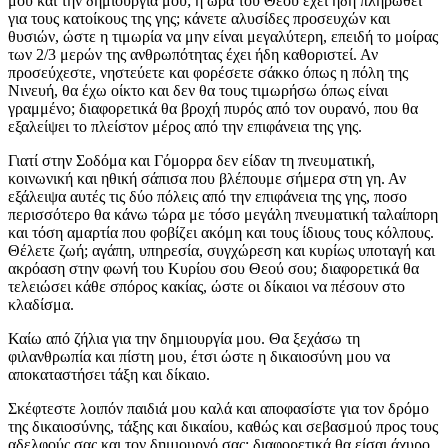
μου και την δημιουργία μου; η ώρα του Θεού έχει ήδη πληρωθεί
για τους κατοίκους της γης; κάνετε αλυσίδες προσευχών και
θυσιών, ώστε η τιμωρία να μην είναι μεγαλύτερη, επειδή το μοίρας
των 2/3 μερών της ανθρωπότητας έχει ήδη καθοριστεί. Αν
προσεύχεστε, νηστεύετε και φορέσετε σάκκο όπως η πόλη της
Νινευή, θα έχω οίκτο και δεν θα τους τιμωρήσω όπως είναι
γραμμένο; διαφορετικά θα βροχή πυρός από τον ουρανό, που θα
εξαλείψει το πλείστον μέρος από την επιφάνεια της γης.
Γιατί στην Σοδόμα και Γόμορρα δεν είδαν τη πνευματική,
κοινωνική και ηθική σάπισα που βλέπουμε σήμερα στη γη. Αν
εξάλειψα αυτές τις δύο πόλεις από την επιφάνεια της γης, ποσο
περισσότερο θα κάνω τώρα με τόσο μεγάλη πνευματική ταλαίπορη
και τόση αμαρτία που φοβίζει ακόμη και τους ίδιους τους κόλπους.
Θέλετε ζωή; αγάπη, υπηρεσία, συγχώρεση και κυρίως υποταγή και
ακρόαση στην φωνή του Κυρίου σου Θεού σου; διαφορετικά θα
τελειώσει κάθε σπόρος κακίας, ώστε οι δίκαιοι να πέσουν στο
κλαδίσμα.
Καίω από ζήλια για την δημιουργία μου. Θα ξεχάσω τη
φιλανθρωπία και πίστη μου, έτσι ώστε η δικαιοσύνη μου να
αποκαταστήσει τάξη και δίκαιο.
Σκέφτεστε λοιπόν παιδιά μου καλά και αποφασίστε για τον δρόμο
της δικαιοσύνης, τάξης και δικαίου, καθώς και σεβασμού προς τους
αδελφούς σας και τον δημιουργό σας; διαφορετικά θα είσαι άχυρο