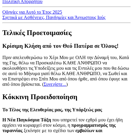
Πολιτική Απορρήτου
Οδηγίες για Αυτό το Έτος 2025
Σχετικά με Ασθένειες, Πανδημίες και Άγνωστους Ιούς
Τελικές Προετοιμασίες
Κρίσιμη Κλήση από τον Θεό Πατέρα σε Όλους!
Πριν απελευθερώσω το Χέρι Μου με ΟΛΗ την Δύναμή του, Κατά
της Γης, θέλω να Προσκαλέσω ΚΑΘΕ ΑΝΘΡΩΠΟ να
ακολουθήσει τις Υποδείξεις μου και τις Εντολές μου που θα δώσω
σε αυτό το Μήνυμα γιατί θέλω ΚΑΘΕ ΑΝΘΡΩΠΟ, να Σωθεί και
να Επιστρέψει στο Σπίτι Μου από όπου ήρθε, από όπου έφυγε και
από όπου βρίσκεται.
(
Συνεχίστε...
)
Κόκκινη Προειδοποίηση
Το Τέλος της Ελευθερίας μας, της Υπάρξεώς μας
Η Νέα Παγκόσμια Τάξη
που υπηρετεί τον εχθρό μου έχει ήδη
αρχίσει να κυριαρχεί στον κόσμο, η
προγραμματισμός της
τυραννίας
ξεκίνησε με το σχέδιο των
εμβολίων και