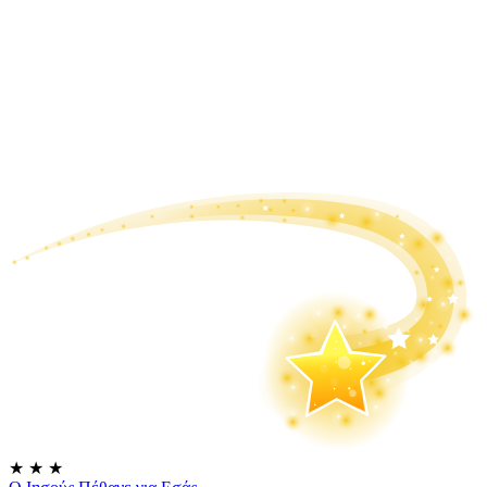
★
★
★