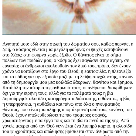
Αγαπητέ μου: εδώ στην σιωπή του δωματίου σου, καθώς περνάει η
ζωή, ο κόσμος γίνεται μια μεγάλη φούρνα; οι ψυχές καταβαίνουν
στο Χάος; στη φούρνα χωρίς έξοδο. Ο θάνατος είναι το σήμα
πολλών των παιδιών μου; ο κόσμος έχει παγώσει στην αγάπη, σε
εργασία; οι άνθρωποι ακολουθούν τον δικό τους τρόπο, δεν έχουν
χρόνο να κοιτάξουν στο έργο του Θεού; η εαυτοφιλία, η πλεονεξία
και το πάθος για την εξουσία μαζί με τη λείψη συγχώρεσης, κάνουν
από τη δημιουργία μου μια κοιλάδα δάκρυων, θανάτου και έρημου.
Κατά όλη την ιστορία της ανθρωπότητας, οι άνθρωποι διακρίθηκαν
όχι για την ειρήνη τους, αλλά για τα πολέματά τους; η βία
δημιούργησε αλυσίδες και φράγματα διάστασης; ο θάνατος, η βία,
η υπερηφάνεια, η αυθάδεια και πάνω από όλα ο πνευματικός
θάνατος, που είναι μια πλήρης απομάκρυνση από τους κανόνες του
Θεού, έχουν απελευθερώσει τις πιο τρομερές σφαγές,
χρωματιζοντας με τα έργα τους και τη βία το πνεύμα της γης. Από
γονείς μακριά από τον Θεό γεννιέται ένα λυπηρό καρπό, η αλυσίδα
του ψυχρούτητας και απώθησης βρίσκεται στον άνθρωπο από την