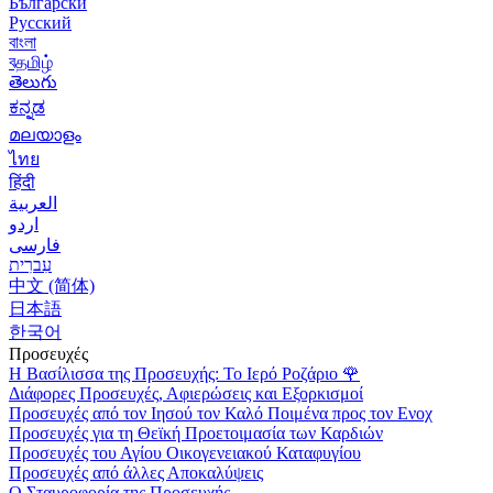
Български
Русский
বাংলা
বதமிழ்
తెలుగు
ಕನ್ನಡ
മലയാളം
ไทย
हिंदी
العربية
اردو
فارسی
עִברִית
中文 (简体)
日本語
한국어
Προσευχές
Η Βασίλισσα της Προσευχής: Το Ιερό Ροζάριο
🌹
Διάφορες Προσευχές, Αφιερώσεις και Εξορκισμοί
Προσευχές από τον Ιησού τον Καλό Ποιμένα προς τον Ενοχ
Προσευχές για τη Θεϊκή Προετοιμασία των Καρδιών
Προσευχές του Αγίου Οικογενειακού Καταφυγίου
Προσευχές από άλλες Αποκαλύψεις
Ο Σταυροφορία της Προσευχής