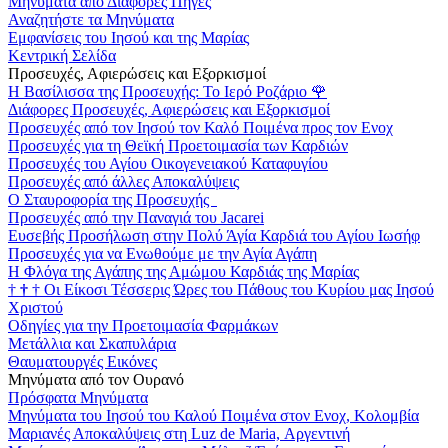
Μηνύματα από Διάφορες Πηγές
Αναζητήστε τα Μηνύματα
Εμφανίσεις του Ιησού και της Μαρίας
Κεντρική Σελίδα
Προσευχές, Αφιερώσεις και Εξορκισμοί
Η Βασίλισσα της Προσευχής: Το Ιερό Ροζάριο
🌹
Διάφορες Προσευχές, Αφιερώσεις και Εξορκισμοί
Προσευχές από τον Ιησού τον Καλό Ποιμένα προς τον Ενοχ
Προσευχές για τη Θεϊκή Προετοιμασία των Καρδιών
Προσευχές του Αγίου Οικογενειακού Καταφυγίου
Προσευχές από άλλες Αποκαλύψεις
Ο Σταυροφορία της Προσευχής
Προσευχές από την Παναγιά του Jacarei
Ευσεβής Προσήλωση στην Πολύ Άγία Καρδιά του Αγίου Ιωσήφ
Προσευχές για να Ενωθούμε με την Αγία Αγάπη
Η Φλόγα της Αγάπης της Αμώμου Καρδιάς της Μαρίας
†
†
†
Οι Είκοσι Τέσσερις Ώρες του Πάθους του Κυρίου μας Ιησού
Χριστού
Οδηγίες για την Προετοιμασία Φαρμάκων
Μετάλλια και Σκαπυλάρια
Θαυματουργές Εικόνες
Μηνύματα από τον Ουρανό
Πρόσφατα Μηνύματα
Μηνύματα του Ιησού του Καλού Ποιμένα στον Ενοχ, Κολομβία
Μαριανές Αποκαλύψεις στη Luz de Maria, Αργεντινή