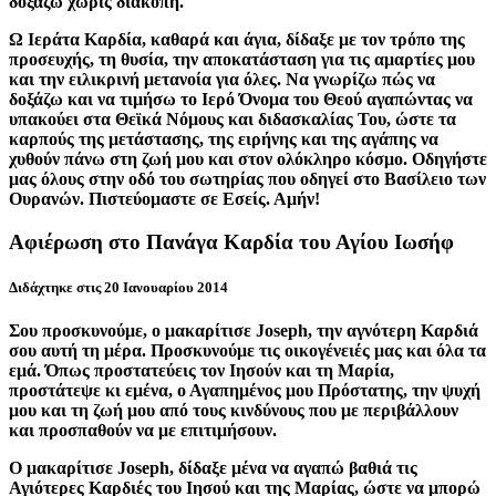
δοξάζω χωρίς διακοπή.
Ω Ιεράτα Καρδία, καθαρά και άγια, δίδαξε με τον τρόπο της
προσευχής, τη θυσία, την αποκατάσταση για τις αμαρτίες μου
και την ειλικρινή μετανοία για όλες. Να γνωρίζω πώς να
δοξάζω και να τιμήσω το Ιερό Όνομα του Θεού αγαπώντας να
υπακούει στα Θεϊκά Νόμους και διδασκαλίας Του, ώστε τα
καρπούς της μετάστασης, της ειρήνης και της αγάπης να
χυθούν πάνω στη ζωή μου και στον ολόκληρο κόσμο. Οδηγήστε
μας όλους στην οδό του σωτηρίας που οδηγεί στο Βασίλειο των
Ουρανών. Πιστεύομαστε σε Εσείς. Αμήν!
Αφιέρωση στο Πανάγα Καρδία του Αγίου Ιωσήφ
Διδάχτηκε στις 20 Ιανουαρίου 2014
Σου προσκυνούμε, ο μακαρίτισε Joseph, την αγνότερη Καρδιά
σου αυτή τη μέρα. Προσκυνούμε τις οικογένειές μας και όλα τα
εμά. Όπως προστατεύεις τον Ιησούν και τη Μαρία,
προστάτεψε κι εμένα, ο Αγαπημένος μου Πρόστατης, την ψυχή
μου και τη ζωή μου από τους κινδύνους που με περιβάλλουν
και προσπαθούν να με επιτιμήσουν.
Ο μακαρίτισε Joseph, δίδαξε μένα να αγαπώ βαθιά τις
Αγιότερες Καρδιές του Ιησού και της Μαρίας, ώστε να μπορώ