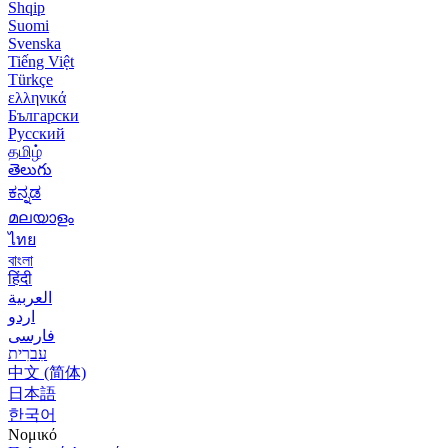
Shqip
Suomi
Svenska
Tiếng Việt
Türkçe
ελληνικά
Български
Русский
தமிழ்
తెలుగు
ಕನ್ನಡ
മലയാളം
ไทย
বাংলা
हिंदी
العربية
اردو
فارسی
עִברִית
中文 (简体)
日本語
한국어
Νομικό