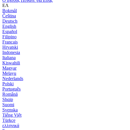
Ο Ιησούς Πέθανε για Εσάς
ΕΛ
Bokmål
Čeština
Deutsch
English
Español
Filipino
Français
Hrvatski
Indonesia
Italiana
Kiswahili
Magyar
Melayu
Nederlands
Polski
Português
Română
Shqip
Suomi
Svenska
Tiếng Việt
Türkçe
ελληνικά