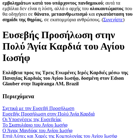
εμβολημάτων κατά του υπάρχοντος πανδημικού
; αυτά τα
εμβόλια δεν είναι η λύση, αλλά ο αρχής του
ολοκαυτώματος
που
θα οδηγήσει σε
θάνατο
,
μεταανθρωπισμό
και
εγκατάσταση του
σημάδι της θηρίας
, σε εκατομμύρια ανθρώπους. (
Συνεχίστε
)
Ευσεβής Προσήλωση στην
Πολύ Άγία Καρδιά του Αγίου
Ιωσήφ
Ευλάβεια προς τις Τρεις Ενωμένες Ιερές Καρδιές μέσω της
Παναγίας Καρδιάς του Αγίου Ιωσήφ, δοσμένη στον Edson
Glauber στην Itapiranga AM, Brazil
Περιεχόμενα
Σχετικά με την Ευσεβή Προσήλωση
Ευσεβής Προσήλωση στην Πολύ Άγία Καρδιά
Οι Υποσχέσεις της Ευσεβείας
Το Σκαπυλάριο του Αγίου Ιωσήφ
Ο Άγιος Μανδύας του Αγίου Ιωσήφ
Επτά Λύπες και Χαρές της Κομπολογίας του Αγίου Ιωσήφ