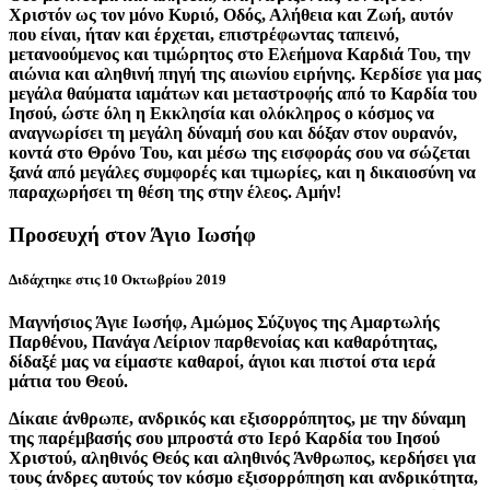
Χριστόν ως τον μόνο Κυριό, Οδός, Αλήθεια και Ζωή, αυτόν
που είναι, ήταν και έρχεται, επιστρέφωντας ταπεινό,
μετανοούμενος και τιμώρητος στο Ελεήμονα Καρδιά Του, την
αιώνια και αληθινή πηγή της αιωνίου ειρήνης. Κερδίσε για μας
μεγάλα θαύματα ιαμάτων και μεταστροφής από το Καρδία του
Ιησού, ώστε όλη η Εκκλησία και ολόκληρος ο κόσμος να
αναγνωρίσει τη μεγάλη δύναμή σου και δόξαν στον ουρανόν,
κοντά στο Θρόνο Του, και μέσω της εισφοράς σου να σώζεται
ξανά από μεγάλες συμφορές και τιμωρίες, και η δικαιοσύνη να
παραχωρήσει τη θέση της στην έλεος. Αμήν!
Προσευχή στον Άγιο Ιωσήφ
Διδάχτηκε στις 10 Οκτωβρίου 2019
Μαγνήσιος Άγιε Ιωσήφ, Αμώμος Σύζυγος της Αμαρτωλής
Παρθένου, Πανάγα Λείριον παρθενοίας και καθαρότητας,
δίδαξέ μας να είμαστε καθαροί, άγιοι και πιστοί στα ιερά
μάτια του Θεού.
Δίκαιε άνθρωπε, ανδρικός και εξισορρόπητος, με την δύναμη
της παρέμβασής σου μπροστά στο Ιερό Καρδία του Ιησού
Χριστού, αληθινός Θεός και αληθινός Άνθρωπος, κερδήσει για
τους άνδρες αυτούς τον κόσμο εξισορρόπηση και ανδρικότητα,