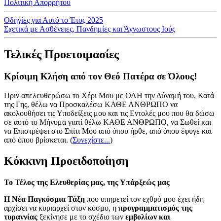
Πολιτική Απορρήτου
Οδηγίες για Αυτό το Έτος 2025
Σχετικά με Ασθένειες, Πανδημίες και Άγνωστους Ιούς
Τελικές Προετοιμασίες
Κρίσιμη Κλήση από τον Θεό Πατέρα σε Όλους!
Πριν απελευθερώσω το Χέρι Μου με ΟΛΗ την Δύναμή του, Κατά
της Γης, θέλω να Προσκαλέσω ΚΑΘΕ ΑΝΘΡΩΠΟ να
ακολουθήσει τις Υποδείξεις μου και τις Εντολές μου που θα δώσω
σε αυτό το Μήνυμα γιατί θέλω ΚΑΘΕ ΑΝΘΡΩΠΟ, να Σωθεί και
να Επιστρέψει στο Σπίτι Μου από όπου ήρθε, από όπου έφυγε και
από όπου βρίσκεται.
(
Συνεχίστε...
)
Κόκκινη Προειδοποίηση
Το Τέλος της Ελευθερίας μας, της Υπάρξεώς μας
Η Νέα Παγκόσμια Τάξη
που υπηρετεί τον εχθρό μου έχει ήδη
αρχίσει να κυριαρχεί στον κόσμο, η
προγραμματισμός της
τυραννίας
ξεκίνησε με το σχέδιο των
εμβολίων και