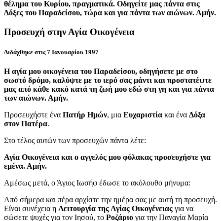
θέλημα του Κυρίου, πραγματικά. Οδηγείτε μας πάντα στις
Δόξες του Παραδείσου, τώρα και για πάντα των αιώνων. Αμήν.
Προσευχή στην Αγία Οικογένεια
Διδάχθηκε στις 7 Ιανουαρίου 1997
Η αγία μου οικογένεια του Παραδείσου, οδηγήσετε με στο
σωστό δρόμο, καλύψτε με το ιερό σας μάντι και προστατέψτε
μας από κάθε κακό κατά τη ζωή μου εδώ στη γη και για πάντα
των αιώνων. Αμήν.
Προσευχήστε ένα
Πατήρ Ημών
, μια
Ευχαριστία
και ένα
Δόξα
στον Πατέρα
.
Στο τέλος αυτών των προσευχών πάντα λέτε:
Αγία Οικογένεια και ο αγγελός μου φύλακας προσευχήστε για
εμένα. Αμήν.
Αμέσως μετά, ο Άγιος Ιωσήφ έδωσε το ακόλουθο μήνυμα:
Από σήμερα και πέρα αρχίστε την ημέρα σας με αυτή τη προσευχή.
Είναι συνέχεια η
Λειτουργία της Αγίας Οικογένειας
για να
σώσετε ψυχές για τον Ιησού, το
Ροζάριο
για την Παναγία Μαρία