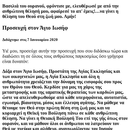
Βασιλιά του ουρανού, φρόντισε με, ελευθέρωσέ με από την
ανθρώπινη θέλησή μου, αφαίρεσέ το απ' έμεις!…να γίνει η
θέληση του Θεού στη ζωή μου. Αμήν!
Προσευχή στον Άγιο Ιωσήφ
Διδάχτηκε στις 7 Ιανουαρίου 2020
Υιέ μου, προσεύχε αυτήν την προσευχή που σου διδάσκω τώρα και
διαδώσει τη σε όλους τους ανθρώπους παγκοσμίως όσο γρήγορα
είναι δυνατόν:
Δόξα στον Άγιο Ιωσήφ, Προστάτη της Αγίας Εκκλησίας και
των οικογενειών μας, η Αγία Εκκλησία και όλη η
ανθρωπότητα χρειάζεται την δύναμη της εισφοράς σου προς
τον Θρόνο του Θεού. Κερδίσε για μας τη χάρις της
μεταστροφής και της ιαματικής θεραπείας των καρδιών μας,
ώστε να απελευθερωθούμε από κάθε υπερηφάνεια, αυτοπιστία,
εγωισμό, βίαιοτητα, μίσος και έλλειψη αγάπης. Να μάθεμε να
θέτουμε τον Θεό στην πρώτη θέση στη ζωή μας και να
κυριαρχεί η Θεϊκή του Βούληση πάνω σε κάθε ανθρώπινη
θέληση. Να γίνει η Θειακή Βούλησή Του επί της γής όπως στον
ουρανόν, και να μάθουν όλοι οι άνθρωποι να λατρεύουν τον
Θεό με πνεύμα και αλήθεια, αναγνωρίζοντας τον Ιησούν