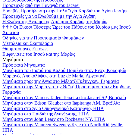
Προσευχές από την Παναγιά του Jacarei
Ευσεβής Προσήλωση στην Πολύ Άγία Καρδιά του Αγίου Ιωσήφ
Προσευχές για να Ενωθούμε με την Αγία Αγάπη
Η Φλόγα της Αγάπης της Αμώμου Καρδιάς της Μαρίας
†
†
†
Οι Είκοσι Τέσσερις Ώρες του Πάθους του Κυρίου μας Ιησού
Χριστού
Οδηγίες για την Προετοιμασία Φαρμάκων
Μετάλλια και Σκαπυλάρια
Θαυματουργές Εικόνες
Εμφανίσεις του Ιησού και της Μαρίας
Μηνύματα
Πρόσφατα Μηνύματα
Μηνύματα του Ιησού του Καλού Ποιμένα στον Ενοχ, Κολομβία
Μαριανές Αποκαλύψεις στη Luz de Maria, Αργεντινή
Μηνύματα προς την Άννα στο Μέλατζ/Γκέτινγκεν, Γερμανία
Μηνύματα στην Μαρία για την Θεϊκή Προετοιμασία των Καρδιών,
Γερμανία
Μηνύματα στον Marcos Tadeu Teixeira στο Jacareí SP, Βραζιλία
Μηνύματα στον Edson Glauber στο Itapiranga AM, Βραζιλία
Μηνύματα στο Άγιο Οικογενειακό Καταφύγιο, ΗΠΑ
Μηνύματα στα Παιδιά της Ανανέωσης, ΗΠΑ
Μηνύματα στον John Leary στο Rochester NY, ΗΠΑ
Μηνύματα στην Maureen Sweeney-Kyle στο North Ridgeville,
ΗΠΑ