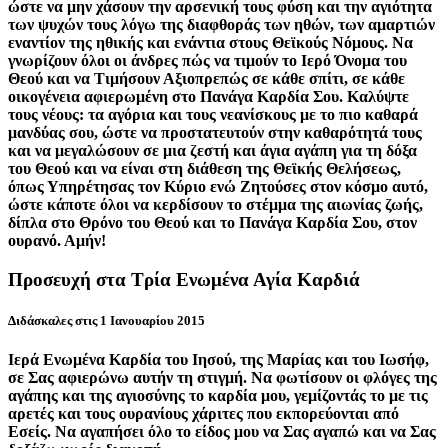
ώστε να μην χάσουν την αρσενική τους φύση και την αγιότητα
των ψυχών τους λόγω της διαφθοράς των ηθών, των αμαρτιών
εναντίον της ηθικής και ενάντια στους Θεϊκούς Νόμους. Να
γνωρίζουν όλοι οι άνδρες πώς να τιμούν το Ιερό Όνομα του
Θεού και να Τιμήσουν Αξιοπρεπώς σε κάθε σπίτι, σε κάθε
οικογένεια αφιερωμένη στο Πανάγα Καρδία Σου. Καλύψτε
τους νέους: τα αγόρια και τους νεανίσκους με το πιο καθαρά
μανδύας σου, ώστε να προστατευτούν στην καθαρότητά τους
και να μεγαλώσουν σε μια ζεστή και άγια αγάπη για τη δόξα
του Θεού και να είναι στη διάθεση της Θεϊκής Θελήσεως,
όπως Υπηρέτησας τον Κύριο ενώ Ζητούσες στον κόσμο αυτό,
ώστε κάποτε όλοι να κερδίσουν το στέμμα της αιωνίας ζωής,
δίπλα στο Θρόνο του Θεού και το Πανάγα Καρδία Σου, στον
ουρανό. Αμήν!
Προσευχή στα Τρία Ενωμένα Αγία Καρδιά
Διδάσκαλες στις 1 Ιανουαρίου 2015
Ιερά Ενωμένα Καρδία του Ιησού, της Μαρίας και του Ιωσήφ,
σε Σας αφιερώνω αυτήν τη στιγμή. Να φωτίσουν οι φλόγες της
αγάπης και της αγιοσύνης το καρδία μου, γεμίζοντάς το με τις
αρετές και τους ουρανίους χάριτες που εκπορεύονται από
Εσείς. Να αγαπήσει όλο το είδος μου να Σας αγαπώ και να Σας