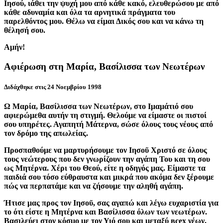
Ιησού, ιάθει την ψυχή μου από κάθε κακό, ελευθερώσου με από
κάθε αδυναμία και όλα τα αρνητικά πράγματα του
παρελθόντος μου. Θέλω να είμαι Δικός σου και να κάνω τη
θέλησή σου.
Αμήν!
Αφιέρωση στη Μαρία, Βασίλισσα των Νεωτέρων
Διδάχθηκε στις 24 Νοεμβρίου 1998
Ω Μαρία, Βασίλισσα των Νεωτέρων, στο Ιμαμάτιό σου
αφιερώμεθα αυτήν τη στιγμή. Θελούμε να είμαστε οι πιστοί
σου υπηρέτες. Αγαπητή Μάτερνα, σώσε όλους τους νέους από
τον δρόμο της απωλείας.
Προσπαθούμε να μαρτυρήσουμε τον Ιησοῦ Χριστό σε όλους
τους νεώτερους που δεν γνωρίζουν την αγάπη Του και τη σου
ως Μητέρνα. Χέρι του Θεού, είτε η οδηγός μας. Είμαστε τα
παιδιά σου τόσο εύθραυστα και μικρά που ακόμα δεν ξέρουμε
πώς να περπατάμε και να ζήσουμε την αληθή αγάπη.
Ήτισε μας προς τον Ιησοῦ, σας αγαπώ και λέγω ευχαριστία για
το ότι είστε η Μητέρνα και Βασίλισσα όλων των νεωτέρων.
Βασιλεύει στον κόσμο με τον Υιό σου και μεταξύ всех νέων.