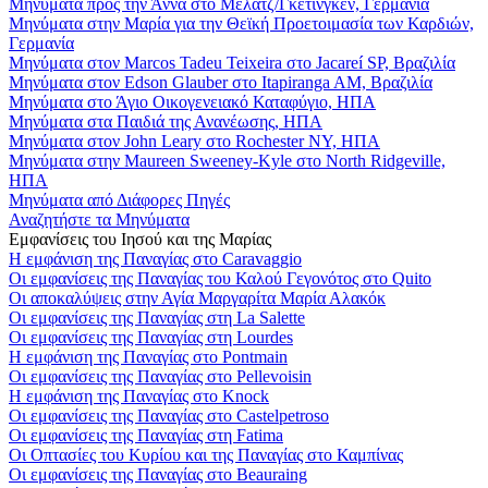
Μηνύματα προς την Άννα στο Μέλατζ/Γκέτινγκεν, Γερμανία
Μηνύματα στην Μαρία για την Θεϊκή Προετοιμασία των Καρδιών,
Γερμανία
Μηνύματα στον Marcos Tadeu Teixeira στο Jacareí SP, Βραζιλία
Μηνύματα στον Edson Glauber στο Itapiranga AM, Βραζιλία
Μηνύματα στο Άγιο Οικογενειακό Καταφύγιο, ΗΠΑ
Μηνύματα στα Παιδιά της Ανανέωσης, ΗΠΑ
Μηνύματα στον John Leary στο Rochester NY, ΗΠΑ
Μηνύματα στην Maureen Sweeney-Kyle στο North Ridgeville,
ΗΠΑ
Μηνύματα από Διάφορες Πηγές
Αναζητήστε τα Μηνύματα
Εμφανίσεις του Ιησού και της Μαρίας
Η εμφάνιση της Παναγίας στο Caravaggio
Οι εμφανίσεις της Παναγίας του Καλού Γεγονότος στο Quito
Οι αποκαλύψεις στην Αγία Μαργαρίτα Μαρία Αλακόκ
Οι εμφανίσεις της Παναγίας στη La Salette
Οι εμφανίσεις της Παναγίας στη Lourdes
Η εμφάνιση της Παναγίας στο Pontmain
Οι εμφανίσεις της Παναγίας στο Pellevoisin
Η εμφάνιση της Παναγίας στο Knock
Οι εμφανίσεις της Παναγίας στο Castelpetroso
Οι εμφανίσεις της Παναγίας στη Fatima
Οι Οπτασίες του Κυρίου και της Παναγίας στο Καμπίνας
Οι εμφανίσεις της Παναγίας στο Beauraing