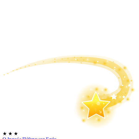
★
★
★