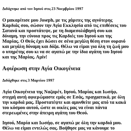
Διδάχτηκε από τον Iησού στις 23 Νοεμβρίου 1997
Ο μακαρίτισε μου Joseph, με τις χάριτες της αγνότερης
Καρδιάς σου, σώσον την Αγία Εκκλησία από τις επιθέσεις του
Σατανά και προστάτεψε, με τη διαμεσολάβησή σου και
δύναμη, την εύνοια προς τις Καρδιές του Ιησού και της
Μαρίας. Ο Θεός έχει δώσει σε σένα μεγάλη θέση στον ουρανό
και μεγάλη δύναμη και δόξα. Θέλω να είμαι για όλη τη ζωή μου
ο υπηρέτης σου κι να σε αγαπώ με την ίδια αγάπη του Ιησού
και της Μαρίας. Αμίν!
Αφιέρωση στην Αγία Οικογένεια
Διδάχθηκε στις 3 Μαρτίου 1997
Αγία Οικογένεια της Ναζαρέτ, Ιησού, Μαρίας και Ιωσήφ,
στιγμή αυτή αφιερώμαστε εμάς σε Εσάς, πραγματικά, με όλη
την καρδιά μας. Προστατέψτε και αμυνθείτε μας από τα κακά
του κόσμου αυτού, ώστε οι οικίες μας να είναι πάντα
στερεωμένες στην άπειρη αγάπη του Θεού.
Ιησού, Μαρία και Ιωσήφ, σε αγαπώ με όλη την καρδιά μου.
Θέλω να είμαι εντελώς σας. Βοήθησε μας να κάνουμε το