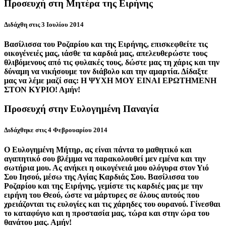
Προσευχή στη Μητέρα της Ειρήνης
Διδάχθη στις 3 Ιουλίου 2014
Βασίλισσα του Ροζαρίου και της Ειρήνης, επισκεφθείτε τις
οικογένειές μας, ιάσθε τα καρδιά μας, απελευθερώστε τους
θλιβόμενους από τις φυλακές τους, δώστε μας τη χάρις και την
δύναμη να νικήσουμε τον διάβολο και την αμαρτία. Δίδαξτε
μας να λέμε μαζί σας: Η ΨΥΧΗ ΜΟΥ ΕΙΝΑΙ ΕΡΩΤΗΜΕΝΗ
ΣΤΟΝ ΚΥРΙΟ! Αμήν!
Προσευχή στην Ευλογημένη Παναγία
Διδάχθηκε στις 4 Φεβρουαρίου 2014
Ο Ευλογημένη Μήτηρ, ας είναι πάντα το μαθητικό και
αγαπητικό σου βλέμμα να παρακολουθεί μεν εμένα και την
σωτήρια μου. Ας ανήκει η οικογένειά μου ολόγυρα στον Υιό
Σου Ιησού, μέσω της Αγίας Καρδιάς Σου. Βασίλισσα του
Ροζαρίου και της Ειρήνης, γεμίστε τις καρδιές μας με την
ειρήνη του Θεού, ώστε να μάρτυρες σε όλους αυτούς που
χρειάζονται τις ευλογίες και τις χάρηδες του ουρανού. Γίνεσθαι
το καταφύγιο και η προστασία μας, τώρα και στην ώρα του
θανάτου μας. Αμήν!