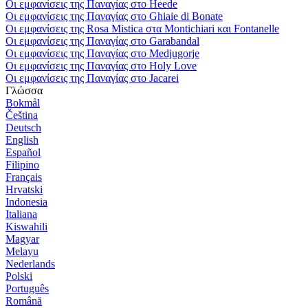
Οι εμφανίσεις της Παναγίας στο Heede
Οι εμφανίσεις της Παναγίας στο Ghiaie di Bonate
Οι εμφανίσεις της Rosa Mistica στα Montichiari και Fontanelle
Οι εμφανίσεις της Παναγίας στο Garabandal
Οι εμφανίσεις της Παναγίας στο Medjugorje
Οι εμφανίσεις της Παναγίας στο Holy Love
Οι εμφανίσεις της Παναγίας στο Jacarei
Γλώσσα
Bokmål
Čeština
Deutsch
English
Español
Filipino
Français
Hrvatski
Indonesia
Italiana
Kiswahili
Magyar
Melayu
Nederlands
Polski
Português
Română