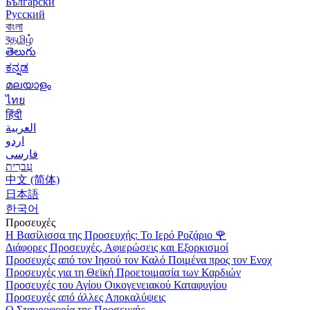
Български
Русский
বাংলা
বதமிழ்
తెలుగు
ಕನ್ನಡ
മലയാളം
ไทย
हिंदी
العربية
اردو
فارسی
עִברִית
中文 (简体)
日本語
한국어
Προσευχές
Η Βασίλισσα της Προσευχής: Το Ιερό Ροζάριο
🌹
Διάφορες Προσευχές, Αφιερώσεις και Εξορκισμοί
Προσευχές από τον Ιησού τον Καλό Ποιμένα προς τον Ενοχ
Προσευχές για τη Θεϊκή Προετοιμασία των Καρδιών
Προσευχές του Αγίου Οικογενειακού Καταφυγίου
Προσευχές από άλλες Αποκαλύψεις
Ο Σταυροφορία της Προσευχής