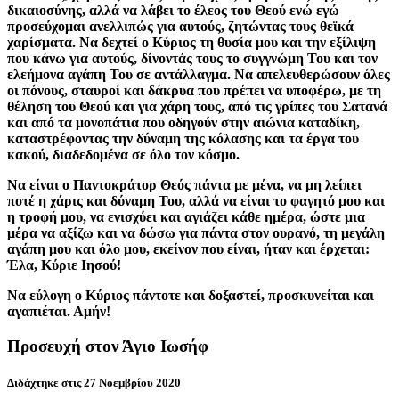
δικαιοσύνης, αλλά να λάβει το έλεος του Θεού ενώ εγώ
προσεύχομαι ανελλιπώς για αυτούς, ζητώντας τους θεϊκά
χαρίσματα. Να δεχτεί ο Κύριος τη θυσία μου και την εξίλιψη
που κάνω για αυτούς, δίνοντάς τους το συγγνώμη Του και τον
ελεήμονα αγάπη Του σε αντάλλαγμα. Να απελευθερώσουν όλες
οι πόνους, σταυροί και δάκρυα που πρέπει να υποφέρω, με τη
θέληση του Θεού και για χάρη τους, από τις γρίπες του Σατανά
και από τα μονοπάτια που οδηγούν στην αιώνια καταδίκη,
καταστρέφοντας την δύναμη της κόλασης και τα έργα του
κακού, διαδεδομένα σε όλο τον κόσμο.
Να είναι ο Παντοκράτορ Θεός πάντα με μένα, να μη λείπει
ποτέ η χάρις και δύναμη Του, αλλά να είναι το φαγητό μου και
η τροφή μου, να ενισχύει και αγιάζει κάθε ημέρα, ώστε μια
μέρα να αξίζω και να δώσω για πάντα στον ουρανό, τη μεγάλη
αγάπη μου και όλο μου, εκείνον που είναι, ήταν και έρχεται:
Έλα, Κύριε Ιησού!
Να εύλογη ο Κύριος πάντοτε και δοξαστεί, προσκυνείται και
αγαπιέται. Αμήν!
Προσευχή στον Άγιο Ιωσήφ
Διδάχτηκε στις 27 Νοεμβρίου 2020