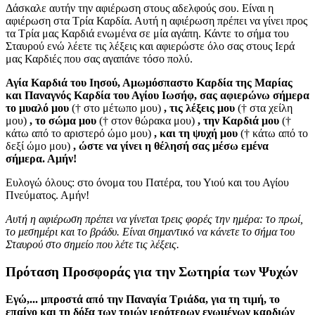
Δάσκαλε αυτήν την αφιέρωση στους αδελφούς σου. Είναι η
αφιέρωση στα Τρία Καρδία. Αυτή η αφιέρωση πρέπει να γίνει προς
τα Τρία μας Καρδιά ενωμένα σε μία αγάπη. Κάντε το σήμα του
Σταυρού ενώ λέετε τις λέξεις και αφιερώστε όλο σας στους Ιερά
μας Καρδιές που σας αγαπάνε τόσο πολύ.
Αγία Καρδιά του Ιησού, Αμωμόσπαστο Καρδία της Μαρίας
και Παναγνός Καρδία του Αγίου Ιωσήφ, σας αφιερώνω σήμερα
το μυαλό μου
(† στο μέτωπο μου)
, τις λέξεις μου
(† στα χείλη
μου)
, το σώμα μου
(† στον θώρακα μου)
, την Καρδιά μου
(†
κάτω από το αριστερό ώμο μου)
, και τη ψυχή μου
(† κάτω από το
δεξί ώμο μου)
, ώστε να γίνει η θέλησή σας μέσω εμένα
σήμερα. Αμήν!
Ευλογώ όλους: στο όνομα του Πατέρα, του Υιού και του Αγίου
Πνεύματος. Αμήν!
Αυτή η αφιέρωση πρέπει να γίνεται τρεις φορές την ημέρα: το πρωί,
το μεσημέρι και το βράδυ. Είναι σημαντικό να κάνετε το σήμα του
Σταυρού στο σημείο που λέτε τις λέξεις.
Πρόταση Προσφοράς για την Σωτηρία των Ψυχών
Εγώ,... μπροστά από την Παναγία Τριάδα, για τη τιμή, το
επαίνο και τη δόξα των τριών ιερότερων ενωμένων καρδιών