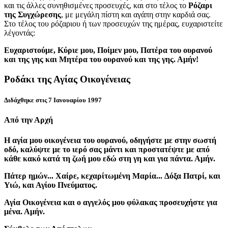
και τις άλλες συνηθισμένες προσευχές, και στο τέλος το
Ρόζαρι
της Συγχώρεσης
, με μεγάλη πίστη και αγάπη στην καρδιά σας.
Στο τέλος του ρόζαριου ή των προσευχών της ημέρας, ευχαριστείτε
λέγοντάς:
Ευχαριστούμε, Κύριε μου, Ποίμεν μου, Πατέρα του ουρανού
και της γης και Μητέρα του ουρανού και της γης. Αμήν!
Ροδάκι της Αγίας Οικογένειας
Διδάχθηκε στις 7 Ιανουαρίου 1997
Από την Αρχή
Η αγία μου οικογένεια του ουρανού, οδηγήστε με στην σωστή
οδό, καλύψτε με το ιερό σας μάντι και προστατέψτε με από
κάθε κακό κατά τη ζωή μου εδώ στη γη και για πάντα. Αμήν.
Πάτερ ημών...
Χαίρε, κεχαρίτωμένη Μαρία...
Δόξα Πατρί, και
Υιώ, και Αγίου Πνεύματος.
Αγία Οικογένεια και ο αγγελός μου φύλακας προσευχήστε για
μένα. Αμήν.