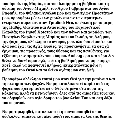
του Ιησού, της Μαρίας και του Ιωσήφ με τη βοήθεια και τη
δύναμη του Αγίου Μιχαήλ, του Αγίου Γαβριήλ και του Αγίου
Ραφαήλ, του Φύλακα Αγγέλου μου και των Αγίων Προστάτων
μου, προσφέρω μέσω των χεριών αυτών των ιερότερων
ενωμένων καρδιών, στον Τριαδικό Θεό, σε ένωση με τα μέρη
της Παθής, Θανάτου και Ανάστασης του Ευχαριστικού
Καρδιάς του Ιησού Χριστού και των πόνων και χαράδων των
Παναγίων Καρδιών της Μαρίας και του Ιωσήφ, τη ζωή μου,
την ψυχή μου, ολόκληρο το όντομός μου, όλα όσα είμαστε και
όλα όσα έχω: τις Αγίες Θυσίες, τις προσκυνήσεις, τα φτωχά
έργα μου, τις προσευχές, τους θύσους και τις πενιθέντες, για
εξίλιπση των αμαρτιών του κόσμου. Από σήμερα και πέρα δεν
θέλω να διαθέτομαι εγώ, ώστε η βούλησή μου να μη υπάρχει
ποτέ, αλλά να αφανισθεί πλήρως, επικρατώντας μόνο η
βούληση του Θεού και το θεϊκό αγάπη μου στη ζωή.
Προσφέρω ολόκληρο εαυτό μου στον Θεό για την μετάνοια και
τη σωτηρία των ψυχών. Να μη καταδικαστεί καμία από τις
ψυχές που έχει εμπιστευτεί ο Θεός σε μένα στα πυρά της
κόλασης, αλλά να μετανοήσουν όλες από τις αμαρτίες τους και
να οδηγηθούν στο αγίο δρόμο του βασιλείου Του και στη δόξα
του ουρανού.
Να μη τιμωρηθεί, καταδικαστεί ή ποινικοποιηθεί ο πιο
δύσκολος, χαμένος και αξιοπρόσεχτος αμαρτωλός της θεϊκής