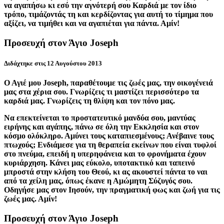
να αγαπήσω κι εσύ την αγνότερή σου Καρδιά με τον ίδιο
τρόπο, τιμάζοντάς τη και κερδίζοντας για αυτή το τίμημα που
αξίζει, να τιμήθει και να αγαπιέται για πάντα. Αμίν!
Προσευχή στον Άγιο Joseph
Διδάχτηκε στις 12 Αυγούστου 2013
Ο Αγιέ μου Joseph, παραθέτουμε τις ζωές μας, την οικογένειά
μας στα χέρια σου. Γνωρίζεις τι μαστίζει περισσότερο τα
καρδιά μας. Γνωρίζεις τη θλίψη και τον πόνο μας.
Να επεκτείνεται το προστατευτικό μανδύα σου, μαντύας
ειρήνης και αγάπης, πάνω σε όλη την Εκκλησία και στον
κόσμο ολόκληρο. Αμύνει τους καταπιεσμένους; Ανέβαινε τους
πτωχούς; Ενδιάμεσε για τη θεραπεία εκείνων που είναι τυφλοί
στο πνεύμα, επειδή η υπερηφάνεια και το φρονήματα έχουν
κυριάρχηση. Κάνει μας εύκολο, υποτακτικό και ταπεινό
μπροστά στην κλήση του Θεού, κι ας ακουστεί πάντα το ναι
από τα χείλη μας, όπως έκανε η Αμώμητη Σύζυγός σου.
Οδηγήσε μας στον Ιησούν, την πραγματική φως και ζωή για τις
ζωές μας. Αμίν!
Προσευχή στον Άγιο Joseph