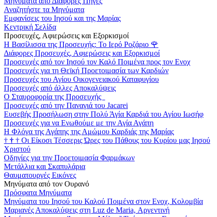
Μηνύματα από Διάφορες Πηγές
Αναζητήστε τα Μηνύματα
Εμφανίσεις του Ιησού και της Μαρίας
Κεντρική Σελίδα
Προσευχές, Αφιερώσεις και Εξορκισμοί
Η Βασίλισσα της Προσευχής: Το Ιερό Ροζάριο
🌹
Διάφορες Προσευχές, Αφιερώσεις και Εξορκισμοί
Προσευχές από τον Ιησού τον Καλό Ποιμένα προς τον Ενοχ
Προσευχές για τη Θεϊκή Προετοιμασία των Καρδιών
Προσευχές του Αγίου Οικογενειακού Καταφυγίου
Προσευχές από άλλες Αποκαλύψεις
Ο Σταυροφορία της Προσευχής
Προσευχές από την Παναγιά του Jacarei
Ευσεβής Προσήλωση στην Πολύ Άγία Καρδιά του Αγίου Ιωσήφ
Προσευχές για να Ενωθούμε με την Αγία Αγάπη
Η Φλόγα της Αγάπης της Αμώμου Καρδιάς της Μαρίας
†
†
†
Οι Είκοσι Τέσσερις Ώρες του Πάθους του Κυρίου μας Ιησού
Χριστού
Οδηγίες για την Προετοιμασία Φαρμάκων
Μετάλλια και Σκαπυλάρια
Θαυματουργές Εικόνες
Μηνύματα από τον Ουρανό
Πρόσφατα Μηνύματα
Μηνύματα του Ιησού του Καλού Ποιμένα στον Ενοχ, Κολομβία
Μαριανές Αποκαλύψεις στη Luz de Maria, Αργεντινή