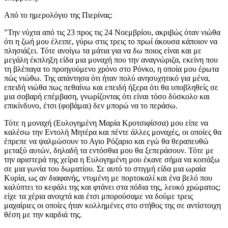
Από το ημερολόγιο της Πιερίνας:
"Την νύχτα από τις 23 προς τις 24 Νοεμβρίου, ακριβώς όταν νιώθα
ότι η ζωή μου έλειπε, γύρω στις τρεις το πρωί άκουσα κάποιον να
πλησιάζει. Τότε ανοίγω τα μάτια για να δω ποιος είναι και με
μεγάλη έκπληξη είδα μια
μοναχή
που την αναγνώριζα, εκείνη που
τη βλέπαγα το προηγούμενο χρόνο στο Ρόνκο, η οποία μου έρωτα
πώς νιώθω. Της απάντησα ότι ήταν πολύ ανησυχητικό για μένα,
επειδή νιώθα πως πεθαίνω και επειδή ήξερα ότι θα υποβληθείς σε
μια σοβαρή επέμβαση, γνωρίζοντας ότι είναι τόσο δύσκολο και
επικίνδυνο, έτσι (φοβάμαι) δεν μπορώ να το περάσω.
Τότε η
μοναχή (Ευλογημένη Μαρία Κροτσιφίσσα)
μου είπε να
καλέσω την Εντολή Μητέρα και πέντε άλλες μοναχές, οι οποίες θα
έπρεπε να ψαλμώσουν το Αγιο Ρόζαριο και εγώ θα θεραπευθώ
μεταξύ αυτών, δηλαδή τα εντόσθια μου θα ξεπεράσουν. Τότε με
την αριστερά της χείρα η
Ευλογημένη
μου έκανε σήμα να κοιτάξω
σε μια γωνία του δωματίου. Σε αυτό το στιγμή είδα μια
ωραία
Κυρία
, ως αν διαφανής, ντυμένη με πορτοκαλί και ένα βελό που
καλύπτει το κεφάλι της και φτάνει στα πόδια της, λευκό χρώματος;
είχε τα χέρια ανοιχτά και έτσι μπορούσαμε να δούμε τρεις
μαχαίριες οι οποίες ήταν κολλημένες στο στήθος της σε αντίστοιχη
θέση με την καρδιά της.