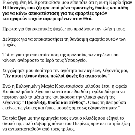
Ευλογημένη Μ. Κροτσιφίσσα
μου είπε τότε ότι η
αυτή Κυρία
ήταν
Η Παναγία
, που ζήτησε από μένα προσευχές, θυσίες και πάθη
για να κάνω αποκατάσταση για τις αμαρτίες τριών
κατηγοριών ψυχών αφιερωμένων στον Θεό.
Πρώτο: για θρησκευτικές ψυχές που προδίνουν την κλήση τους,
Δεύτερο: για να αποκαταστήσει τη θανάσιμη αμαρτία αυτών των
ψυχών,
Τρίτο: για την αποκατάσταση της προδοσίας των ιερέων που
κάνουν ανάρμοστο το Ιερό τους Υπουργείο.
Συγχώρησε μου ιδιαίτερα την αγιότητα των ιερέων, λέγοντάς μοι,
"Αν αυτοί γίνουν άγιοι, πολλοί ψυχές θα αγιαστούν."
Ενώ η
Ευλογημένη Μαρία Κρουτσιφίσσα
μιλούσε έτσι, η
ωραία
Κυρία
πλησίασε λίγο πιο κοντά και είδα δύο μεγάλα δάκρυα να
πέφτουν από τα μάτια της και άκουσα την γλυκιά φωνή της
λέγοντας:
"Προσέυξη, θυσία και πένθος".
Όπως τη θεωρούσα
εκείνες τις γλυκές και ήπιες μορφές αμέσως εξαφανίστηκαν."
Τα τρία ξίφη με την ερμηνεία τους είναι ο κλειδίς που εξηγεί το
σκοπό της πολύ σοβαρής πόνου του Πιερίνας πριν δει τα τρία ξίφη
να αντικατασταθούν από τρεις τρίλιες.