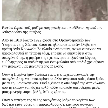
Pierina (αριστερά), μαζί με τους γονείς και τα αδέλφια της από τον
δεύτερο γάμο της μητέρας
Από το 1918 έως το 1922 ζούσε στο Ορφανοτροφείο των
Υπηρετών της Χάριτος, όπου σε ηλικία οκτώ ετών έλαβε την
πρώτη Αγία Κοινωνία. Σε ηλικία εννέα ετών, αν και συνέχισε να
παρακολουθεί τη τέταρτη τάξη, έπρεπε να επιστρέψει στην
οικογένειά της: η μητέρα της είχε παντρευτεί ξανά για λόγους
ευθύνης προς τα παιδιά της και ένα φωλιάκι από παιδιά χρειαζόταν
την μέριμνα μιας μεγαλύτερης αδελφής.
Όταν η Πιερίνα ήταν δώδεκα ετών, η φτώχεια ανάγκασε την
οικογένειά της να μετακομίσει σε άλλο αγροτικό σπίτι, όπου ζούσε
με άλλη μια οικογένεια. Εκεί εξέθεσε η αθωότητά της στα κίνδυνοι
που τη έκαναν να πάσχει πολύ, αλλά τα οποία υπερνίκησε μέσω
μιας φανερής παρεμβολής θεϊκης χάριτος.
Όταν ο πατέρας της άλλης οικογένειας βρήκε το κορίτσι των
δώδεκα ετών μόνη, την παρακολούθησε, κάτι που σύντομα