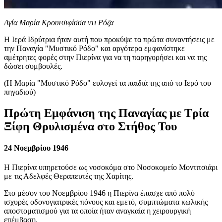
Αγία Μαρία Κρουτσιφίσσα ντι Ρόζα
Η
Ιερά Ιδρύτρια
ήταν αυτή που προκύψε τα πρώτα συναντήσεις με
την
Παναγία "Μυστικό Ρόδο"
και αργότερα εμφανίστηκε
αμέτρητες φορές στην Πιερίνα για να τη παρηγορήσει και να της
δώσει συμβουλές.
(Η Μαρία "Μυστικό Ρόδο" ευλογεί τα παιδιά της από το Ιερό του
πηγαδιού)
Πρώτη Εμφάνιση της Παναγίας με Τρία
Ξίφη Θρυλισμένα στο Στήθος Του
24 Νοεμβρίου 1946
Η Πιερίνα υπηρετούσε ως νοσοκόμα στο Νοσοκομείο Μοντιτσιάρι
με τις Αδελφές Θεραπευτές της Χαρίτης.
Στο μέσον του Νοεμβρίου 1946 η Πιερίνα έπασχε από πολύ
ισχυρές οδονογιατρικές πόνους και εμετό, συμπτώματα κωλικής
αποστοματισμού για τα οποία ήταν αναγκαία η χειρουργική
επέμβαση.