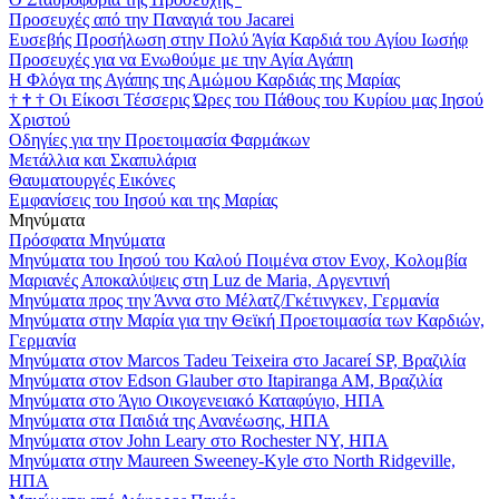
Προσευχές από την Παναγιά του Jacarei
Ευσεβής Προσήλωση στην Πολύ Άγία Καρδιά του Αγίου Ιωσήφ
Προσευχές για να Ενωθούμε με την Αγία Αγάπη
Η Φλόγα της Αγάπης της Αμώμου Καρδιάς της Μαρίας
†
†
†
Οι Είκοσι Τέσσερις Ώρες του Πάθους του Κυρίου μας Ιησού
Χριστού
Οδηγίες για την Προετοιμασία Φαρμάκων
Μετάλλια και Σκαπυλάρια
Θαυματουργές Εικόνες
Εμφανίσεις του Ιησού και της Μαρίας
Μηνύματα
Πρόσφατα Μηνύματα
Μηνύματα του Ιησού του Καλού Ποιμένα στον Ενοχ, Κολομβία
Μαριανές Αποκαλύψεις στη Luz de Maria, Αργεντινή
Μηνύματα προς την Άννα στο Μέλατζ/Γκέτινγκεν, Γερμανία
Μηνύματα στην Μαρία για την Θεϊκή Προετοιμασία των Καρδιών,
Γερμανία
Μηνύματα στον Marcos Tadeu Teixeira στο Jacareí SP, Βραζιλία
Μηνύματα στον Edson Glauber στο Itapiranga AM, Βραζιλία
Μηνύματα στο Άγιο Οικογενειακό Καταφύγιο, ΗΠΑ
Μηνύματα στα Παιδιά της Ανανέωσης, ΗΠΑ
Μηνύματα στον John Leary στο Rochester NY, ΗΠΑ
Μηνύματα στην Maureen Sweeney-Kyle στο North Ridgeville,
ΗΠΑ