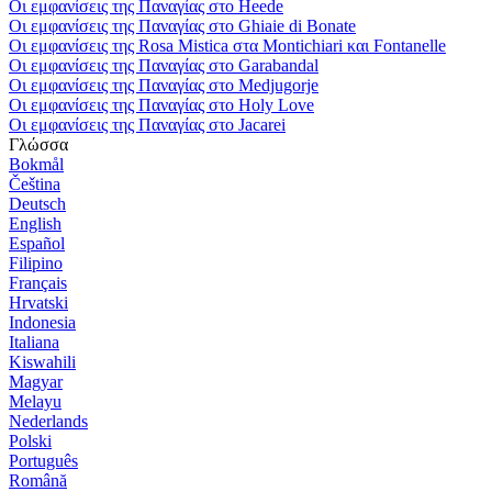
Οι εμφανίσεις της Παναγίας στο Heede
Οι εμφανίσεις της Παναγίας στο Ghiaie di Bonate
Οι εμφανίσεις της Rosa Mistica στα Montichiari και Fontanelle
Οι εμφανίσεις της Παναγίας στο Garabandal
Οι εμφανίσεις της Παναγίας στο Medjugorje
Οι εμφανίσεις της Παναγίας στο Holy Love
Οι εμφανίσεις της Παναγίας στο Jacarei
Γλώσσα
Bokmål
Čeština
Deutsch
English
Español
Filipino
Français
Hrvatski
Indonesia
Italiana
Kiswahili
Magyar
Melayu
Nederlands
Polski
Português
Română