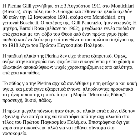
Η Pierina Gilli γεννήθηκε στις 3 Αυγούστου 1911 στο Montichiari
(Brescia), στην πόλη του S. Giorgio και πέθανε σε ηλικία σχεδόν
80 ετών την 12 Ιανουαρίου 1991, ακόμα στο Montichiari, στη
γειτονιά Boschetti. Ο πατέρας της, Gilli Pancrazio, ήταν γεωργός. Η
μητέρα, Bartoli Rosa (πέθανε το 1962), μεγάλωσε εννέα παιδιά σε
φτώχεια και με τον φόβο του Θεού από έναν πρώτο γάμο (τρία
παιδιά) και ένα δεύτερο μετά τον θάνατο του πρώτου συζύγου της
το 1918 λόγω του Πρώτου Παγκοσμίου Πολέμου.
Η παιδική ηλικία της Pierina δεν είχε τίποτα εξαιρετικό. Όμως,
ανήκε στην κατηγορία των ψυχών που ευλογούνται με το χάρισμα
ιδιωτικών αποκαλύψεων; ψυχές χαρακτηριζόμενες από απλότητα,
φτώχεια και πάθος.
Το πάθος για την Pierina αρχικά συνδέθηκε με τη φτώχεια και κακή
υγεία, και μετά έγινε εξαιρετικά έντονο, πληρώνοντας προσωπικά
το μήνυμα που της εμπιστεύτηκε η Μαρία "Μυστικός Ρόδος":
προσευχή, θυσιά, πάθος.
Η πρώτη μεγάλη πόνωση ήταν όταν, σε ηλικία επτά ετών, είδε τον
εξαντλημένο πατέρα της να επιστρέφει από την αιχμαλωσία στο
τέλος του Πρώτου Παγκοσμίου Πολέμου. Επιστράφηκε όχι για
χαρά στην οικογένεια, αλλά για να πεθάνει σύντομα στο
νοσοκομείο.