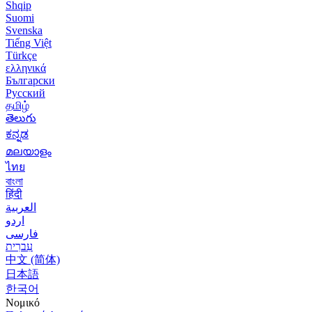
Shqip
Suomi
Svenska
Tiếng Việt
Türkçe
ελληνικά
Български
Русский
தமிழ்
తెలుగు
ಕನ್ನಡ
മലയാളം
ไทย
বাংলা
हिंदी
العربية
اردو
فارسی
עִברִית
中文 (简体)
日本語
한국어
Νομικό