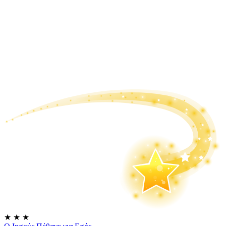
★
★
★