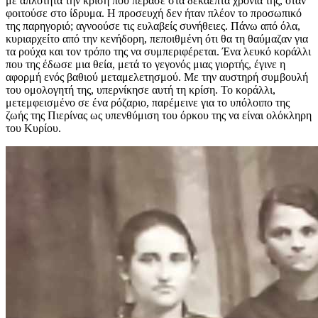
με απλότητα την κρίση που πέρασε στα δεκαεπτά χρόνια της, όταν
φοιτούσε στο ίδρυμα. Η προσευχή δεν ήταν πλέον το προσωπικό
της παρηγοριό; αγνοούσε τις ευλαβείς συνήθειες. Πάνω από όλα,
κυριαρχείτο από την κενήδορη, πεποιθμένη ότι θα τη θαύμαζαν για
τα ρούχα και τον τρόπο της να συμπεριφέρεται. Ένα λευκό κοράλλι
που της έδωσε μια θεία, μετά το γεγονός μιας γιορτής, έγινε η
αφορμή ενός βαθιού μεταμελετησμού. Με την αυστηρή συμβουλή
του ομολογητή της, υπερνίκησε αυτή τη κρίση. Το κοράλλι,
μετεμφεισμένο σε ένα ρόζαριο, παρέμεινε για το υπόλοιπο της
ζωής της Πιερίνας ως υπενθύμιση του όρκου της να είναι ολόκληρη
του Κυρίου.