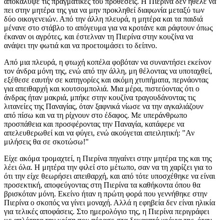
αποκάλυψε τις πραγματικές του προθέσεις. Η Πιερίνα δεν ήθελε να
πει στην μητέρα της για να μην προκληθεί διαφωνία μεταξύ των
δύο οικογενειών. Από την άλλη πλευρά, η μητέρα και τα παιδιά
μένανε στο στάβλο το απόγευμα για να κροτάνε και ράφτουν όπως
έκαναν οι αγρότες, και έστελναν τη Πιερίνα στην κουζίνα να
ανάψει την φωτιά και να προετοιμάσει το δείπνο.
Από μια πλευρά, η φτωχή κοπέλα φοβόταν να συναντήσει εκείνον
τον άνδρα μόνη της, ενώ από την άλλη, μη θέλοντας να υποταχθεί,
εξέθεσε εαυτήν σε κατηγορίες και ακόμη χτυπήματα, περνάοντας
για απειθαρχή και κουτσομπολιά. Μια μέρα, πιστεύοντας ότι ο
άνδρας ήταν μακριά, μπήκε στην κουζίνα τραγουδάνοντας τις
λιτανείες της Παναγίας, όταν ξαφνικά νίωσε να την αγκαλιάζουν
από πίσω και να τη ρίχνουν στο έδαφος. Με υπεράνθρωπο
προσπάθεια και προσφέροντας την Παναγία, κατάφερε να
απελευθερωθεί και να φύγει, ενώ ακούγεται απειλητική: "Αν
μιλήσεις θα σε σκοτώσω!"
Είχε ακόμα τρομαχτεί, η Πιερίνα πηγαίνει στην μητέρα της και της
λέει όλα. Η μητέρα την φιλεί στο μέτωπο, σαν να τη χαρίζει για το
ότι την είχε θεωρήσει απειθαρχή, και από τότε υποσχέθηκε να είναι
προσεκτική, αποφεύγοντας στη Πιερίνα τα καθήκοντα όπου θα
βρισκόταν μόνη. Εκείνο ήταν η πρώτη φορά που γεννήθηκε στην
Πιερίνα ο σκοπός να γίνει μοναχή. Αλλά η εφηβεία δεν είναι ηλικία
για τελικές αποφάσεις. Στο ημερολόγιο της, η Πιερίνα περιγράφει