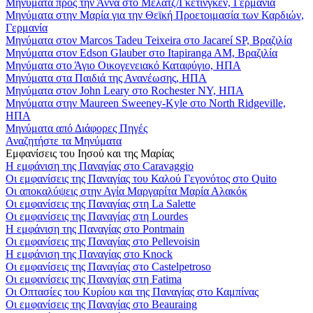
Μηνύματα προς την Άννα στο Μέλατζ/Γκέτινγκεν, Γερμανία
Μηνύματα στην Μαρία για την Θεϊκή Προετοιμασία των Καρδιών,
Γερμανία
Μηνύματα στον Marcos Tadeu Teixeira στο Jacareí SP, Βραζιλία
Μηνύματα στον Edson Glauber στο Itapiranga AM, Βραζιλία
Μηνύματα στο Άγιο Οικογενειακό Καταφύγιο, ΗΠΑ
Μηνύματα στα Παιδιά της Ανανέωσης, ΗΠΑ
Μηνύματα στον John Leary στο Rochester NY, ΗΠΑ
Μηνύματα στην Maureen Sweeney-Kyle στο North Ridgeville,
ΗΠΑ
Μηνύματα από Διάφορες Πηγές
Αναζητήστε τα Μηνύματα
Εμφανίσεις του Ιησού και της Μαρίας
Η εμφάνιση της Παναγίας στο Caravaggio
Οι εμφανίσεις της Παναγίας του Καλού Γεγονότος στο Quito
Οι αποκαλύψεις στην Αγία Μαργαρίτα Μαρία Αλακόκ
Οι εμφανίσεις της Παναγίας στη La Salette
Οι εμφανίσεις της Παναγίας στη Lourdes
Η εμφάνιση της Παναγίας στο Pontmain
Οι εμφανίσεις της Παναγίας στο Pellevoisin
Η εμφάνιση της Παναγίας στο Knock
Οι εμφανίσεις της Παναγίας στο Castelpetroso
Οι εμφανίσεις της Παναγίας στη Fatima
Οι Οπτασίες του Κυρίου και της Παναγίας στο Καμπίνας
Οι εμφανίσεις της Παναγίας στο Beauraing