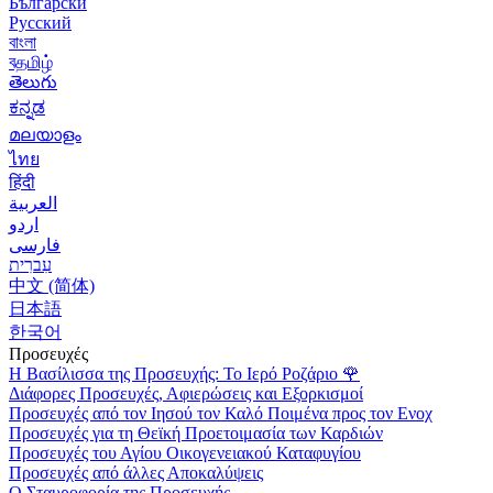
Български
Русский
বাংলা
বதமிழ்
తెలుగు
ಕನ್ನಡ
മലയാളം
ไทย
हिंदी
العربية
اردو
فارسی
עִברִית
中文 (简体)
日本語
한국어
Προσευχές
Η Βασίλισσα της Προσευχής: Το Ιερό Ροζάριο
🌹
Διάφορες Προσευχές, Αφιερώσεις και Εξορκισμοί
Προσευχές από τον Ιησού τον Καλό Ποιμένα προς τον Ενοχ
Προσευχές για τη Θεϊκή Προετοιμασία των Καρδιών
Προσευχές του Αγίου Οικογενειακού Καταφυγίου
Προσευχές από άλλες Αποκαλύψεις
Ο Σταυροφορία της Προσευχής