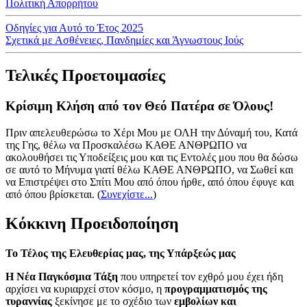
Πολιτική Απορρήτου
Οδηγίες για Αυτό το Έτος 2025
Σχετικά με Ασθένειες, Πανδημίες και Άγνωστους Ιούς
Τελικές Προετοιμασίες
Κρίσιμη Κλήση από τον Θεό Πατέρα σε Όλους!
Πριν απελευθερώσω το Χέρι Μου με ΟΛΗ την Δύναμή του, Κατά
της Γης, θέλω να Προσκαλέσω ΚΑΘΕ ΑΝΘΡΩΠΟ να
ακολουθήσει τις Υποδείξεις μου και τις Εντολές μου που θα δώσω
σε αυτό το Μήνυμα γιατί θέλω ΚΑΘΕ ΑΝΘΡΩΠΟ, να Σωθεί και
να Επιστρέψει στο Σπίτι Μου από όπου ήρθε, από όπου έφυγε και
από όπου βρίσκεται.
(
Συνεχίστε...
)
Κόκκινη Προειδοποίηση
Το Τέλος της Ελευθερίας μας, της Υπάρξεώς μας
Η Νέα Παγκόσμια Τάξη
που υπηρετεί τον εχθρό μου έχει ήδη
αρχίσει να κυριαρχεί στον κόσμο, η
προγραμματισμός της
τυραννίας
ξεκίνησε με το σχέδιο των
εμβολίων και