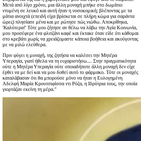
Μετά από λίγο χρόνο, μια άλλη μοναχή μπήκε στο δωμάτιο
ντυμένη σε λευκό και αυτή ήταν η νοσοκομική; βλέποντας με τα
μάτια ανοιχτά (επειδή είχα βρίσκεται σε πλήρη κώμα για σαράντα
ώρες) πλησίασε μένα και με ρώτησε πώς νιώθω. Αποκρίθηκα,
'Καλύτερα!' Τότε μου ζήτησε αν θέλω να λάβω την Αγία Κοινωνία,
μου προσέφερε ένα φλιτζάνι καφέ και έκτακε όταν είδε ότι κάθομαι
στο κρεβάτι χωρίς να χρειάζομαστε κάποια βοήθεια και ακούγοντας
με να μιλώ ελεύθερα.
Πριν φύγει η μοναχή, της ζητήσα να καλέσει την Μητέρα
Υπεραγία, γιατί ήθελα να τη ευχαριστήσω.... Στην πραγματικότητα
ούτε η Μητέρα Υπεραγία ούτε οποιαδήποτε άλλη μοναχή δεν είχε
έρθει να με δεί και να μου δοθεί αυτό το φάρμακο. Τότε οι μοναχές
καταλάβασαν ότι θα μπορούσε μόνο να ήταν η Ευλογημένη
Αδελφή Μαρία Κρουτσιφίσσα ντι Ρόζα, η Ιδρύτρια τους, την οποία
γιορτάζαν εκείνη τη μέρα."