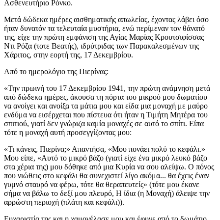
Ασθενευτήριο Ρόνκο.
Μετά δώδεκα ημέρες αισθηματικής απωλείας, έχοντας λάβει όσο
ήταν δυνατόν τα τελευταία μυστήρια, ενώ περίμεναν τον θάνατό
της, είχε την πρώτη εμφάνιση της
Αγίας Μαρίας Κρουτσιφίσσας
Ντι Ρόζα (τοτε Βεατής)
, ιδρύτριδας των Παρακαλεσμένων της
Χάριτος, στην εορτή της, 17 Δεκεμβρίου.
Από το ημερολόγιο της Πιερίνας:
«Την πρωινή του 17 Δεκεμβρίου 1941, την πρώτη ανάμνηση μετά
από δώδεκα ημέρες, άκουσα τη πόρτα του μικρού μου δωματίου
να ανοίγει και ανοίξα τα μάτια μου και είδα μια μοναχή με μαύρο
ενδύμα να εισέρχεται που πίστευα ότι ήταν η Τιμήτη Μητέρα του
σπιτιού, γιατί δεν γνώριζα καμία μοναχές σε αυτό το σπίτι. Είπα
τότε η μοναχή αυτή προσεγγίζοντας μου:
«Τι κάνεις, Πιερίνα;» Απαντήσα, «Μου πονάει πολύ το κεφάλι.»
Μου είπε, «Αυτό το μικρό βάζο (γιατί είχε ένα μικρό λευκό βάζο
στα χέρια της) μου δόθηκε από μια Κυρία να σου αλείψω. Ο πόνος
που νιώθεις στο κεφάλι θα συνεχιστεί λίγο ακόμα... θα έχεις έναν
γυμνό σταυρό να φέρω, τότε θα θεραπευτείς» (τότε μου έκανε
σήμα να βάλω το δεξί μου πλευρό,
Η ίδια (η Μοναχή)
άλειψε την
αρρώστη περιοχή (πλάτη και κεφάλι)).
Ευχαριστία της και η χαμογέλασε μου και έφυγε από το δωμάτιο.