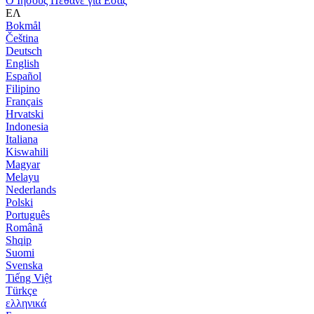
Ο Ιησούς Πέθανε για Εσάς
ΕΛ
Bokmål
Čeština
Deutsch
English
Español
Filipino
Français
Hrvatski
Indonesia
Italiana
Kiswahili
Magyar
Melayu
Nederlands
Polski
Português
Română
Shqip
Suomi
Svenska
Tiếng Việt
Türkçe
ελληνικά