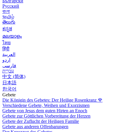
Български
Русский
বাংলা
বதமிழ்
తెలుగు
ಕನ್ನಡ
മലയാളം
ไทย
हिंदी
العربية
اردو
فارسی
עִברִית
中文 (简体)
日本語
한국어
Gebete
Die Königin des Gebetes: Der Heilige Rosenkranz
🌹
Verschiedene Gebete, Weihen und Exorzismen
Gebete von Jesus dem guten Hirten an Enoch
Gebete zur Göttlichen Vorbereitung der Herzen
Gebete der Zuflucht der Heiligen Familie
Gebete aus anderen Offenbarungen
Der Kreuzzug des Gebetes