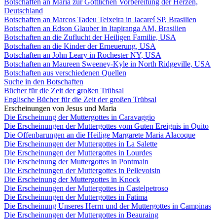
Botschaften an Maria zur Göttlichen Vorbereitung der Herzen,
Deutschland
Botschaften an Marcos Tadeu Teixeira in Jacareí SP, Brasilien
Botschaften an Edson Glauber in Itapiranga AM, Brasilien
Botschaften an die Zuflucht der Heiligen Familie, USA
Botschaften an die Kinder der Erneuerung, USA
Botschaften an John Leary in Rochester NY, USA
Botschaften an Maureen Sweeney-Kyle in North Ridgeville, USA
Botschaften aus verschiedenen Quellen
Suche in den Botschaften
Bücher für die Zeit der großen Trübsal
Englische Bücher für die Zeit der großen Trübsal
Erscheinungen von Jesus und Maria
Die Erscheinung der Muttergottes in Caravaggio
Die Erscheinungen der Muttergottes vom Guten Ereignis in Quito
Die Offenbarungen an die Heilige Margarete Maria Alacoque
Die Erscheinungen der Muttergottes in La Salette
Die Erscheinungen der Muttergottes in Lourdes
Die Erscheinung der Muttergottes in Pontmain
Die Erscheinungen der Muttergottes in Pellevoisin
Die Erscheinung der Muttergottes in Knock
Die Erscheinungen der Muttergottes in Castelpetroso
Die Erscheinungen der Muttergottes in Fatima
Die Erscheinung Unseres Herrn und der Muttergottes in Campinas
Die Erscheinungen der Muttergottes in Beauraing