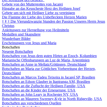
Gebete von der Muttergottes von Jacarei
Hingabe an das Keuscheste Herz des Heiligen Josef
Gebete um sich mit Heiliger Liebe zu vereinigen
Die Flamme der Liebe des Unbefleckten Herzen Marien
†
†
†
Die Vierundzwanzig Stunden der Passion Unseres Herrn Jesus
Christus
Anleitungen zur Herstellung von Heilmitteln
Medaillen und Skapuliere
Wunderbare Bilder
Erscheinungen von Jesus und Maria
Botschaften
Neueste Botschaften
Botschaften von Jesus dem guten Hirten an Enoch, Kolumbien
Marianische Offenbarungen an Luz de Maria, Argentinien
Botschaften an Anne in Mellatz/Göttingen, Deutschland
Botschaften an Maria zur Göttlichen Vorbereitung der Herzen,
Deutschland
Botschaften an Marcos Tadeu Teixeira in Jacareí SP, Brasilien
Botschaften an Edson Glauber in Itapiranga AM, Brasilien
Botschaften an die Zuflucht der Heiligen Familie, USA
Botschaften an die Kinder der Erneuerung, USA
Botschaften an John Leary in Rochester NY, USA
Botschaften an Maureen Sweeney-Kyle in North Ridgeville, USA
Botschaften aus verschiedenen Quellen