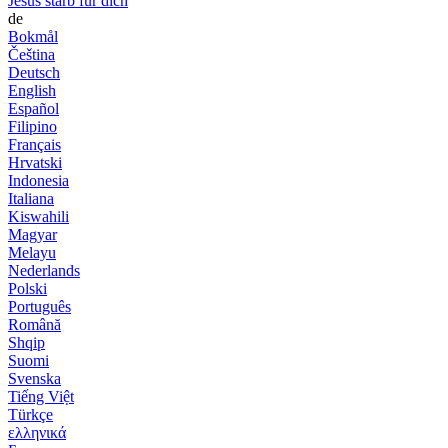
Jesus starb für dich
de
Bokmål
Čeština
Deutsch
English
Español
Filipino
Français
Hrvatski
Indonesia
Italiana
Kiswahili
Magyar
Melayu
Nederlands
Polski
Português
Română
Shqip
Suomi
Svenska
Tiếng Việt
Türkçe
ελληνικά