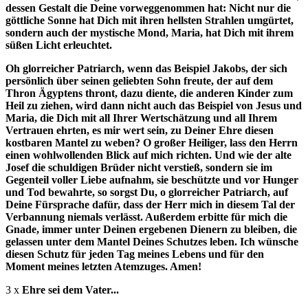
dessen Gestalt die Deine vorweggenommen hat: Nicht nur die
göttliche Sonne hat Dich mit ihren hellsten Strahlen umgürtet,
sondern auch der mystische Mond, Maria, hat Dich mit ihrem
süßen Licht erleuchtet.
Oh glorreicher Patriarch, wenn das Beispiel Jakobs, der sich
persönlich über seinen geliebten Sohn freute, der auf dem
Thron Ägyptens thront, dazu diente, die anderen Kinder zum
Heil zu ziehen, wird dann nicht auch das Beispiel von Jesus und
Maria, die Dich mit all Ihrer Wertschätzung und all Ihrem
Vertrauen ehrten, es mir wert sein, zu Deiner Ehre diesen
kostbaren Mantel zu weben? O großer Heiliger, lass den Herrn
einen wohlwollenden Blick auf mich richten. Und wie der alte
Josef die schuldigen Brüder nicht verstieß, sondern sie im
Gegenteil voller Liebe aufnahm, sie beschützte und vor Hunger
und Tod bewahrte, so sorgst Du, o glorreicher Patriarch, auf
Deine Fürsprache dafür, dass der Herr mich in diesem Tal der
Verbannung niemals verlässt. Außerdem erbitte für mich die
Gnade, immer unter Deinen ergebenen Dienern zu bleiben, die
gelassen unter dem Mantel Deines Schutzes leben. Ich wünsche
diesen Schutz für jeden Tag meines Lebens und für den
Moment meines letzten Atemzuges. Amen!
3 x
Ehre sei dem Vater...