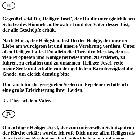
III
Gegrüßet seist Du, Heiliger Josef', der Du die unvergleichlichen
Schätze des Himmels aufbewahrst und der Vater dessen bist,
der alle Geschöpfe erhält.
Nach Maria, der Heiligsten, bist Du der Heilige, der unserer
Liebe am würdigsten ist und unsere Verehrung verdient. Unter
allen Heiligen hattest Du allein die Ehre, den Messias, den so
viele Propheten und Könige herbeisehnten, zu erziehen, zu
führen, zu erhalten und zu umarmen. Heiliger Josef, rette
meine Seele und erhalte von der göttlichen Barmherzigkeit die
Gnade, um die ich demütig bitte.
Und auch für die gesegneten Seelen im Fegefeuer erbitte ich
eine große Erleichterung ihrer Leiden.
3 x
Ehre sei dem Vater...
IV
O mächtiger Heiliger Josef, der zum universellen Schutzpatron
der Kirche erklärt wurde, ich rufe Dich unter allen Heiligen als
den stärksten Beschützer der Unglücklichen an und segne