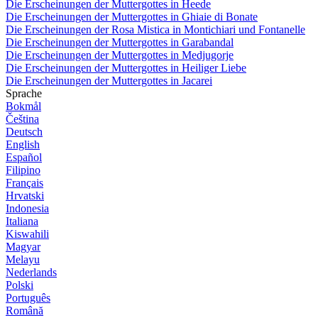
Die Erscheinungen der Muttergottes in Heede
Die Erscheinungen der Muttergottes in Ghiaie di Bonate
Die Erscheinungen der Rosa Mistica in Montichiari und Fontanelle
Die Erscheinungen der Muttergottes in Garabandal
Die Erscheinungen der Muttergottes in Medjugorje
Die Erscheinungen der Muttergottes in Heiliger Liebe
Die Erscheinungen der Muttergottes in Jacarei
Sprache
Bokmål
Čeština
Deutsch
English
Español
Filipino
Français
Hrvatski
Indonesia
Italiana
Kiswahili
Magyar
Melayu
Nederlands
Polski
Português
Română