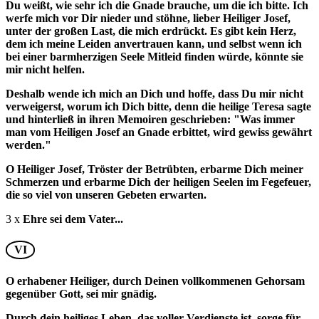
Du weißt, wie sehr ich die Gnade brauche, um die ich bitte. Ich
werfe mich vor Dir nieder und stöhne, lieber Heiliger Josef,
unter der großen Last, die mich erdrückt. Es gibt kein Herz,
dem ich meine Leiden anvertrauen kann, und selbst wenn ich
bei einer barmherzigen Seele Mitleid finden würde, könnte sie
mir nicht helfen.
Deshalb wende ich mich an Dich und hoffe, dass Du mir nicht
verweigerst, worum ich Dich bitte, denn die heilige Teresa sagte
und hinterließ in ihren Memoiren geschrieben: "Was immer
man vom Heiligen Josef an Gnade erbittet, wird gewiss gewährt
werden."
O Heiliger Josef, Tröster der Betrübten, erbarme Dich meiner
Schmerzen und erbarme Dich der heiligen Seelen im Fegefeuer,
die so viel von unseren Gebeten erwarten.
3 x
Ehre sei dem Vater...
VI
O erhabener Heiliger, durch Deinen vollkommenen Gehorsam
gegenüber Gott, sei mir gnädig.
Durch dein heiliges Leben, das voller Verdienste ist, sorge für