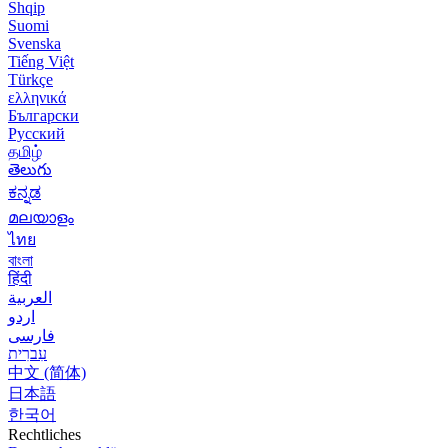
Shqip
Suomi
Svenska
Tiếng Việt
Türkçe
ελληνικά
Български
Русский
தமிழ்
తెలుగు
ಕನ್ನಡ
മലയാളം
ไทย
বাংলা
हिंदी
العربية
اردو
فارسی
עִברִית
中文 (简体)
日本語
한국어
Rechtliches