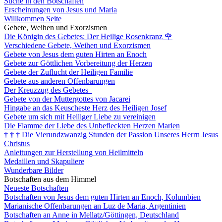
Suche in den Botschaften
Erscheinungen von Jesus und Maria
Willkommen Seite
Gebete, Weihen und Exorzismen
Die Königin des Gebetes: Der Heilige Rosenkranz
🌹
Verschiedene Gebete, Weihen und Exorzismen
Gebete von Jesus dem guten Hirten an Enoch
Gebete zur Göttlichen Vorbereitung der Herzen
Gebete der Zuflucht der Heiligen Familie
Gebete aus anderen Offenbarungen
Der Kreuzzug des Gebetes
Gebete von der Muttergottes von Jacarei
Hingabe an das Keuscheste Herz des Heiligen Josef
Gebete um sich mit Heiliger Liebe zu vereinigen
Die Flamme der Liebe des Unbefleckten Herzen Marien
†
†
†
Die Vierundzwanzig Stunden der Passion Unseres Herrn Jesus
Christus
Anleitungen zur Herstellung von Heilmitteln
Medaillen und Skapuliere
Wunderbare Bilder
Botschaften aus dem Himmel
Neueste Botschaften
Botschaften von Jesus dem guten Hirten an Enoch, Kolumbien
Marianische Offenbarungen an Luz de Maria, Argentinien
Botschaften an Anne in Mellatz/Göttingen, Deutschland