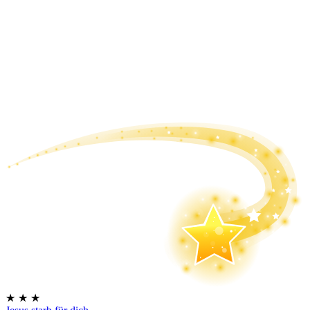
★
★
★