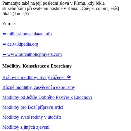
Pamatujte také na její poslední slova v Písmu, kdy řekla
služebníkům při svatební hostině v Kana: „Čnějte, co on [Ježíš]
říká“ (Jan 2,5).
Zdroje:
➥ militia-immaculatae.info
➥ de.wikipedia.org
➥ www.ourcatholicprayers.com
Modlitby, Konsekrace a Exorcismy
Královna modlitby: Svatý růženec
🌹
Různé modlitby, zasvěcení a exorcismy
Modlitby od Ježíše Dobrého Pastýře k Enochovi
Modlitby pro Boží přípravu srdcí
Modlitby svaté rodiny v útočišti
Modlitby z jiných zjevení