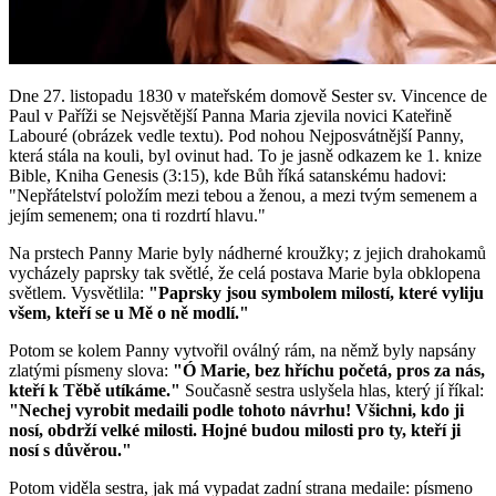
Dne 27. listopadu 1830 v mateřském domově Sester sv. Vincence de
Paul v Paříži se Nejsvětější Panna Maria zjevila novici Kateřině
Labouré (obrázek vedle textu). Pod nohou Nejposvátnější Panny,
která stála na kouli, byl ovinut had. To je jasně odkazem ke 1. knize
Bible, Kniha Genesis (3:15), kde Bůh říká satanskému hadovi:
"Nepřátelství položím mezi tebou a ženou, a mezi tvým semenem a
jejím semenem; ona ti rozdrtí hlavu."
Na prstech Panny Marie byly nádherné kroužky; z jejich drahokamů
vycházely paprsky tak světlé, že celá postava Marie byla obklopena
světlem. Vysvětlila:
"Paprsky jsou symbolem milostí, které vyliju
všem, kteří se u Mě o ně modlí."
Potom se kolem Panny vytvořil oválný rám, na němž byly napsány
zlatými písmeny slova:
"Ó Marie, bez hříchu početá, pros za nás,
kteří k Těbě utíkáme."
Současně sestra uslyšela hlas, který jí říkal:
"Nechej vyrobit medaili podle tohoto návrhu! Všichni, kdo ji
nosí, obdrží velké milosti. Hojné budou milosti pro ty, kteří ji
nosí s důvěrou."
Potom viděla sestra, jak má vypadat zadní strana medaile: písmeno