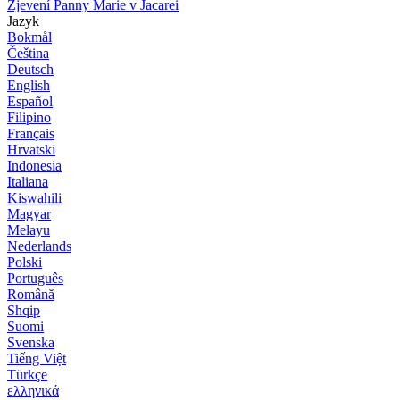
Zjevení Panny Marie v Jacarei
Jazyk
Bokmål
Čeština
Deutsch
English
Español
Filipino
Français
Hrvatski
Indonesia
Italiana
Kiswahili
Magyar
Melayu
Nederlands
Polski
Português
Română
Shqip
Suomi
Svenska
Tiếng Việt
Türkçe
ελληνικά