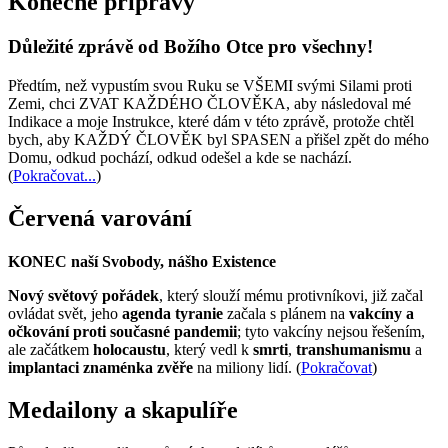
Konečné přípravy
Důležité zprávě od Božího Otce pro všechny!
Předtím, než vypustím svou Ruku se VŠEMI svými Silami proti
Zemi, chci ZVAT KAŽDÉHO ČLOVĚKA, aby následoval mé
Indikace a moje Instrukce, které dám v této zprávě, protože chtěl
bych, aby KAŽDÝ ČLOVĚK byl SPASEN a přišel zpět do mého
Domu, odkud pochází, odkud odešel a kde se nachází.
(
Pokračovat...
)
Červená varování
KONEC naší Svobody, nášho Existence
Nový světový pořádek
, který slouží mému protivníkovi, již začal
ovládat svět, jeho
agenda tyranie
začala s plánem na
vakcíny a
očkování proti současné pandemii
; tyto vakcíny nejsou řešením,
ale začátkem
holocaustu
, který vedl k
smrti
,
transhumanismu
a
implantaci znaménka zvěře
na miliony lidí. (
Pokračovat
)
Medailony a skapulíře