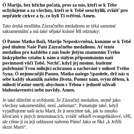
Ó Marijo, bez hříchu počatá, pros za nás, kteří se k Tebe
uchylujeme a za všechny, kteří se k Tebě neuchýlili, zvlášť pro
nepřátele církve a ty, co byli Ti svěřeni. Amen.
Tato druhá modlitba Zázračného medailonu se týká samotné
sakramentální a má také nějaké krásné MI odznaky:
Ó Panno Matko Boží, Marijo Neposkvrněná, konáme se k Tebě
pod titulem Naše Paní Zázračného medailonu. Ať tento
medailon pro každého z nás bude jistým znamením Tvého
láskyplného vztahu k nám a stálým připomínáním naší
povinnosti vůči Tobě. Nechť, když jej nosíme, budeme
požehnáni Tvou milující ochranou a zachováni v milosti Tvého
Syna. Ó nejmocnější Panno, Matko našego Spasitele, drž nás u
sebe každý okamžik našeho života. Pomoz nám, svým dětem, k
milosti šťastné smrti; abychom s Tebou v jednotě užívali
blahoslavenství nebe navždy. Amen.
Je také důležité si uvědomit, že Zázračný medailon, stejně jako
všechny sakramentální, není „talisman“. Pamatujte také, když
vyjadřujeme naši úctu Marii, že ji neuctíme tak, jak to mnoho
křesťanů v jiných denominacích, zvlášť někteří evangelikálové, věří,
ale ctíme jí za její oddanost našemu Pánu! Jako se říká „k Ježíši
skrze Marii“.