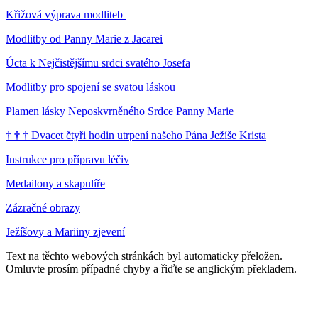
Křižová výprava modliteb
Modlitby od Panny Marie z Jacarei
Úcta k Nejčistějšímu srdci svatého Josefa
Modlitby pro spojení se svatou láskou
Plamen lásky Neposkvrněného Srdce Panny Marie
†
†
†
Dvacet čtyři hodin utrpení našeho Pána Ježíše Krista
Instrukce pro přípravu léčiv
Medailony a skapulíře
Zázračné obrazy
Ježíšovy a Mariiny zjevení
Text na těchto webových stránkách byl automaticky přeložen.
Omluvte prosím případné chyby a řiďte se anglickým překladem.