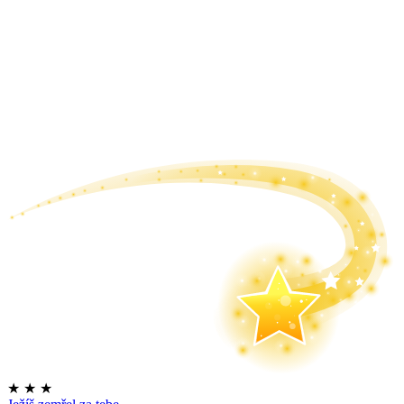
★
★
★