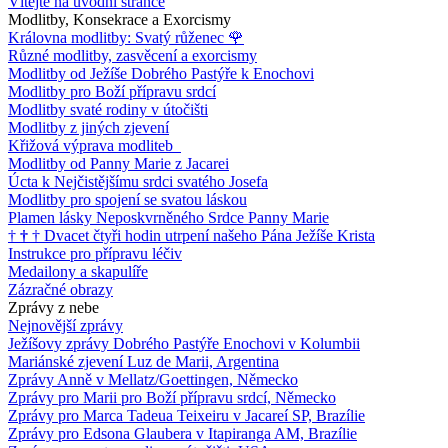
Vítejte na úvodní stránce
Modlitby, Konsekrace a Exorcismy
Královna modlitby: Svatý růženec
🌹
Různé modlitby, zasvěcení a exorcismy
Modlitby od Ježíše Dobrého Pastýře k Enochovi
Modlitby pro Boží přípravu srdcí
Modlitby svaté rodiny v útočišti
Modlitby z jiných zjevení
Křižová výprava modliteb
Modlitby od Panny Marie z Jacarei
Úcta k Nejčistějšímu srdci svatého Josefa
Modlitby pro spojení se svatou láskou
Plamen lásky Neposkvrněného Srdce Panny Marie
†
†
†
Dvacet čtyři hodin utrpení našeho Pána Ježíše Krista
Instrukce pro přípravu léčiv
Medailony a skapulíře
Zázračné obrazy
Zprávy z nebe
Nejnovější zprávy
Ježíšovy zprávy Dobrého Pastýře Enochovi v Kolumbii
Mariánské zjevení Luz de Marii, Argentina
Zprávy Anně v Mellatz/Goettingen, Německo
Zprávy pro Marii pro Boží přípravu srdcí, Německo
Zprávy pro Marca Tadeua Teixeiru v Jacareí SP, Brazílie
Zprávy pro Edsona Glaubera v Itapiranga AM, Brazílie