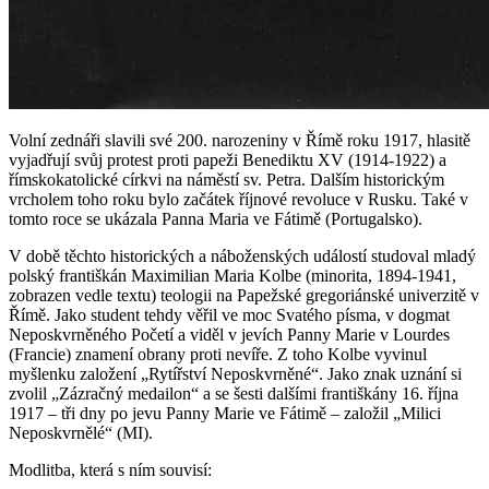
Volní zednáři slavili své 200. narozeniny v Římě roku 1917, hlasitě
vyjadřují svůj protest proti papeži Benediktu XV (1914-1922) a
římskokatolické církvi na náměstí sv. Petra. Dalším historickým
vrcholem toho roku bylo začátek říjnové revoluce v Rusku. Také v
tomto roce se ukázala Panna Maria ve Fátimě (Portugalsko).
V době těchto historických a náboženských událostí studoval mladý
polský františkán Maximilian Maria Kolbe (minorita, 1894-1941,
zobrazen vedle textu) teologii na Papežské gregoriánské univerzitě v
Římě. Jako student tehdy věřil ve moc Svatého písma, v dogmat
Neposkvrněného Početí a viděl v jevích Panny Marie v Lourdes
(Francie) znamení obrany proti nevíře. Z toho Kolbe vyvinul
myšlenku založení „Rytířství Neposkvrněné“. Jako znak uznání si
zvolil „Zázračný medailon“ a se šesti dalšími františkány 16. října
1917 – tři dny po jevu Panny Marie ve Fátimě – založil „Milici
Neposkvrnělé“ (MI).
Modlitba, která s ním souvisí: