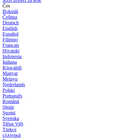
Ježíš zemřel za tebe
Čes
Bokmål
Čeština
Deutsch
English
Español
Filipino
Français
Hrvatski
Indonesia
Italiana
Kiswahili
Magyar
Melayu
Nederlands
Polski
Português
Română
Shqip
Suomi
Svenska
Tiếng Việt
Türkçe
ελληνικά