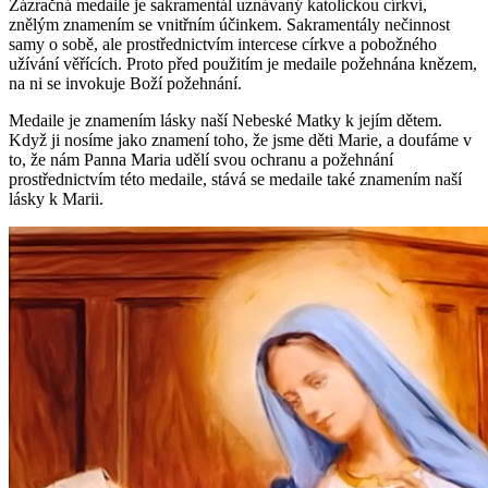
Zázračná medaile je sakramentál uznávaný katolickou církví,
znělým znamením se vnitřním účinkem. Sakramentály nečinnost
samy o sobě, ale prostřednictvím intercese církve a pobožného
užívání věřících. Proto před použitím je medaile požehnána knězem,
na ni se invokuje Boží požehnání.
Medaile je znamením lásky naší Nebeské Matky k jejím dětem.
Když ji nosíme jako znamení toho, že jsme děti Marie, a doufáme v
to, že nám Panna Maria udělí svou ochranu a požehnání
prostřednictvím této medaile, stává se medaile také znamením naší
lásky k Marii.