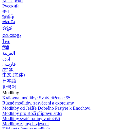
Български
Русский
বাংলা
বதமிழ்
తెలుగు
ಕನ್ನಡ
മലയാളം
ไทย
हिंदी
العربية
اردو
فارسی
עִברִית
中文 (简体)
日本語
한국어
Modlitby
Královna modlitby: Svatý růženec
🌹
Různé modlitby, zasvěcení a exorcismy
Modlitby od Ježíše Dobrého Pastýře k Enochovi
Modlitby pro Boží přípravu srdcí
Modlitby svaté rodiny v útočišti
Modlitby z jiných zjevení
Křižová výprava modliteb