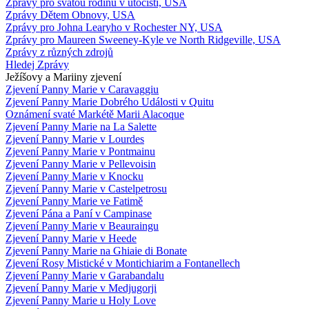
Zprávy pro svatou rodinu v útočišti, USA
Zprávy Dětem Obnovy, USA
Zprávy pro Johna Learyho v Rochester NY, USA
Zprávy pro Maureen Sweeney-Kyle ve North Ridgeville, USA
Zprávy z různých zdrojů
Hledej Zprávy
Ježíšovy a Mariiny zjevení
Zjevení Panny Marie v Caravaggiu
Zjevení Panny Marie Dobrého Události v Quitu
Oznámení svaté Markétě Marii Alacoque
Zjevení Panny Marie na La Salette
Zjevení Panny Marie v Lourdes
Zjevení Panny Marie v Pontmainu
Zjevení Panny Marie v Pellevoisin
Zjevení Panny Marie v Knocku
Zjevení Panny Marie v Castelpetrosu
Zjevení Panny Marie ve Fatimě
Zjevení Pána a Paní v Campinase
Zjevení Panny Marie v Beauraingu
Zjevení Panny Marie v Heede
Zjevení Panny Marie na Ghiaie di Bonate
Zjevení Rosy Mistické v Montichiarim a Fontanellech
Zjevení Panny Marie v Garabandalu
Zjevení Panny Marie v Medjugorji
Zjevení Panny Marie u Holy Love