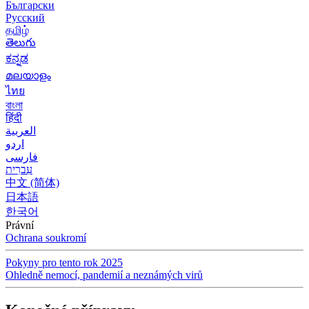
Български
Русский
தமிழ்
తెలుగు
ಕನ್ನಡ
മലയാളം
ไทย
বাংলা
हिंदी
العربية
اردو
فارسی
עִברִית
中文 (简体)
日本語
한국어
Právní
Ochrana soukromí
Pokyny pro tento rok 2025
Ohledně nemocí, pandemií a neznámých virů