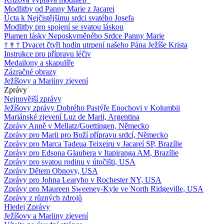
Modlitby od Panny Marie z Jacarei
Úcta k Nejčistějšímu srdci svatého Josefa
Modlitby pro spojení se svatou láskou
Plamen lásky Neposkvrněného Srdce Panny Marie
†
†
†
Dvacet čtyři hodin utrpení našeho Pána Ježíše Krista
Instrukce pro přípravu léčiv
Medailony a skapulíře
Zázračné obrazy
Ježíšovy a Mariiny zjevení
Zprávy
Nejnovější zprávy
Ježíšovy zprávy Dobrého Pastýře Enochovi v Kolumbii
Mariánské zjevení Luz de Marii, Argentina
Zprávy Anně v Mellatz/Goettingen, Německo
Zprávy pro Marii pro Boží přípravu srdcí, Německo
Zprávy pro Marca Tadeua Teixeiru v Jacareí SP, Brazílie
Zprávy pro Edsona Glaubera v Itapiranga AM, Brazílie
Zprávy pro svatou rodinu v útočišti, USA
Zprávy Dětem Obnovy, USA
Zprávy pro Johna Learyho v Rochester NY, USA
Zprávy pro Maureen Sweeney-Kyle ve North Ridgeville, USA
Zprávy z různých zdrojů
Hledej Zprávy
Ježíšovy a Mariiny zjevení