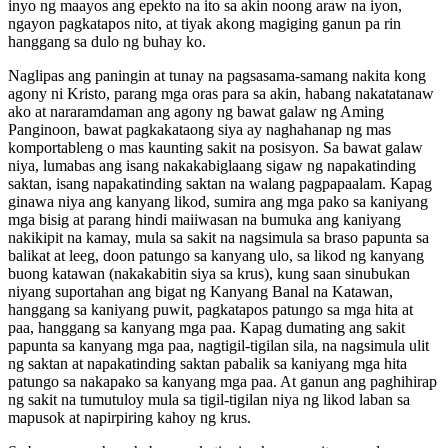
inyo ng maayos ang epekto na ito sa akin noong araw na iyon,
ngayon pagkatapos nito, at tiyak akong magiging ganun pa rin
hanggang sa dulo ng buhay ko.
Naglipas ang paningin at tunay na pagsasama-samang nakita kong
agony ni Kristo, parang mga oras para sa akin, habang nakatatanaw
ako at nararamdaman ang agony ng bawat galaw ng Aming
Panginoon, bawat pagkakataong siya ay naghahanap ng mas
komportableng o mas kaunting sakit na posisyon. Sa bawat galaw
niya, lumabas ang isang nakakabiglaang sigaw ng napakatinding
saktan, isang napakatinding saktan na walang pagpapaalam. Kapag
ginawa niya ang kanyang likod, sumira ang mga pako sa kaniyang
mga bisig at parang hindi maiiwasan na bumuka ang kaniyang
nakikipit na kamay, mula sa sakit na nagsimula sa braso papunta sa
balikat at leeg, doon patungo sa kanyang ulo, sa likod ng kanyang
buong katawan (nakakabitin siya sa krus), kung saan sinubukan
niyang suportahan ang bigat ng Kanyang Banal na Katawan,
hanggang sa kaniyang puwit, pagkatapos patungo sa mga hita at
paa, hanggang sa kanyang mga paa. Kapag dumating ang sakit
papunta sa kanyang mga paa, nagtigil-tigilan sila, na nagsimula ulit
ng saktan at napakatinding saktan pabalik sa kaniyang mga hita
patungo sa nakapako sa kanyang mga paa. At ganun ang paghihirap
ng sakit na tumutuloy mula sa tigil-tigilan niya ng likod laban sa
mapusok at napirpiring kahoy ng krus.