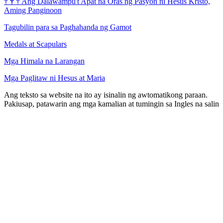
†
†
†
Ang Dalawampu't Apat na Oras ng Pasyon ni Hesus Kristo,
Aming Panginoon
Tagubilin para sa Paghahanda ng Gamot
Medals at Scapulars
Mga Himala na Larangan
Mga Paglitaw ni Hesus at Maria
Ang teksto sa website na ito ay isinalin ng awtomatikong paraan.
Pakiusap, patawarin ang mga kamalian at tumingin sa Ingles na salin