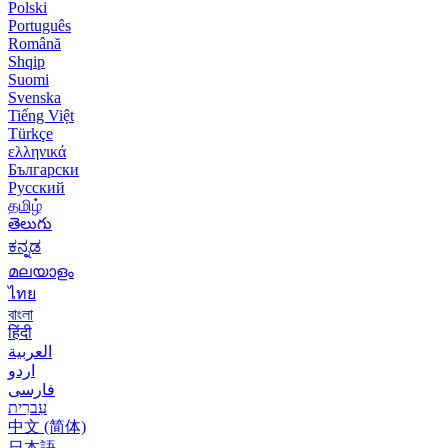
Polski
Português
Română
Shqip
Suomi
Svenska
Tiếng Việt
Türkçe
ελληνικά
Български
Русский
தமிழ்
తెలుగు
ಕನ್ನಡ
മലയാളം
ไทย
বাংলা
हिंदी
العربية
اردو
فارسی
עִברִית
中文 (简体)
日本語