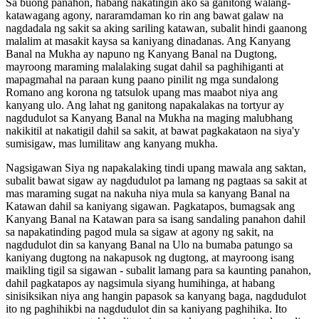
Sa buong panahon, habang nakatingin ako sa ganitong walang-
katawagang agony, nararamdaman ko rin ang bawat galaw na
nagdadala ng sakit sa aking sariling katawan, subalit hindi gaanong
malalim at masakit kaysa sa kaniyang dinadanas. Ang Kanyang
Banal na Mukha ay napuno ng Kanyang Banal na Dugtong,
mayroong maraming malalaking sugat dahil sa paghihiganti at
mapagmahal na paraan kung paano pinilit ng mga sundalong
Romano ang korona ng tatsulok upang mas maabot niya ang
kanyang ulo. Ang lahat ng ganitong napakalakas na tortyur ay
nagdudulot sa Kanyang Banal na Mukha na maging malubhang
nakikitil at nakatigil dahil sa sakit, at bawat pagkakataon na siya'y
sumisigaw, mas lumilitaw ang kanyang mukha.
Nagsigawan Siya ng napakalaking tindi upang mawala ang saktan,
subalit bawat sigaw ay nagdudulot pa lamang ng pagtaas sa sakit at
mas maraming sugat na nakuha niya mula sa kanyang Banal na
Katawan dahil sa kaniyang sigawan. Pagkatapos, bumagsak ang
Kanyang Banal na Katawan para sa isang sandaling panahon dahil
sa napakatinding pagod mula sa sigaw at agony ng sakit, na
nagdudulot din sa kanyang Banal na Ulo na bumaba patungo sa
kaniyang dugtong na nakapusok ng dugtong, at mayroong isang
maikling tigil sa sigawan - subalit lamang para sa kaunting panahon,
dahil pagkatapos ay nagsimula siyang humihinga, at habang
sinisiksikan niya ang hangin papasok sa kanyang baga, nagdudulot
ito ng paghihikbi na nagdudulot din sa kaniyang paghihika. Ito