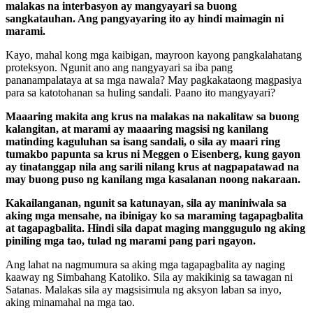
malakas na interbasyon ay mangyayari sa buong
sangkatauhan. Ang pangyayaring ito ay hindi maimagin ni
marami.
Kayo, mahal kong mga kaibigan, mayroon kayong pangkalahatang
proteksyon. Ngunit ano ang nangyayari sa iba pang
pananampalataya at sa mga nawala? May pagkakataong magpasiya
para sa katotohanan sa huling sandali. Paano ito mangyayari?
Maaaring makita ang krus na malakas na nakalitaw sa buong
kalangitan, at marami ay maaaring magsisi ng kanilang
matinding kaguluhan sa isang sandali, o sila ay maari ring
tumakbo papunta sa krus ni Meggen o Eisenberg, kung gayon
ay tinatanggap nila ang sarili nilang krus at nagpapatawad na
may buong puso ng kanilang mga kasalanan noong nakaraan.
Kakailanganan, ngunit sa katunayan, sila ay maniniwala sa
aking mga mensahe, na ibinigay ko sa maraming tagapagbalita
at tagapagbalita. Hindi sila dapat maging manggugulo ng aking
piniling mga tao, tulad ng marami pang pari ngayon.
Ang lahat na nagmumura sa aking mga tagapagbalita ay naging
kaaway ng Simbahang Katoliko. Sila ay makikinig sa tawagan ni
Satanas. Malakas sila ay magsisimula ng aksyon laban sa inyo,
aking minamahal na mga tao.