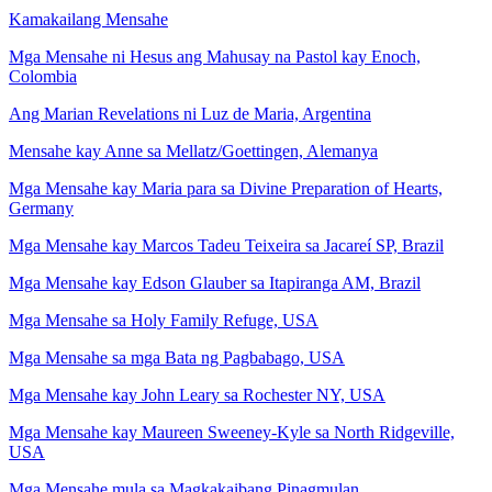
Kamakailang Mensahe
Mga Mensahe ni Hesus ang Mahusay na Pastol kay Enoch,
Colombia
Ang Marian Revelations ni Luz de Maria, Argentina
Mensahe kay Anne sa Mellatz/Goettingen, Alemanya
Mga Mensahe kay Maria para sa Divine Preparation of Hearts,
Germany
Mga Mensahe kay Marcos Tadeu Teixeira sa Jacareí SP, Brazil
Mga Mensahe kay Edson Glauber sa Itapiranga AM, Brazil
Mga Mensahe sa Holy Family Refuge, USA
Mga Mensahe sa mga Bata ng Pagbabago, USA
Mga Mensahe kay John Leary sa Rochester NY, USA
Mga Mensahe kay Maureen Sweeney-Kyle sa North Ridgeville,
USA
Mga Mensahe mula sa Magkakaibang Pinagmulan