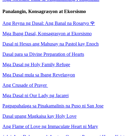
Panalangin, Konsagrasyon at Ekorsismo
Ang Reyna ng Dasal: Ang Banal na Rosaryo
🌹
Mga Ibang Dasal, Konsagrasyon at Ekorsismo
Dasal ni Hesus ang Mahusay na Pastol kay Enoch
Dasal para sa Divine Preparation of Hearts
Mga Dasal ng Holy Family Refuge
Mga Dasal mula sa Ibang Revelasyon
Ang Crusade of Prayer
Mga Dasal ni Our Lady ng Jacarei
Pagpapahalaga sa Pinakamalinis na Puso ni San Jose
Dasal upang Magkaisa kay Holy Love
Ang Flame of Love ng Immaculate Heart ni Mary