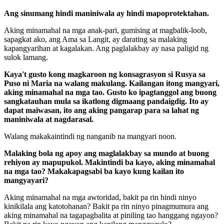
Ang sinumang hindi maniniwala ay hindi mapoprotektahan.
Aking minamahal na mga anak-pari, gumising at magbalik-loob,
sapagkat ako, ang Ama sa Langit, ay darating sa malaking
kapangyarihan at kagalakan. Ang paglalakbay ay nasa paligid ng
sulok lamang.
Kaya't gusto kong magkaroon ng konsagrasyon si Rusya sa
Puso ni Maria na walang makulang. Kailangan itong mangyari,
aking minamahal na mga tao. Gusto ko ipagtanggol ang buong
sangkatauhan mula sa ikatlong digmaang pandaigdig. Ito ay
dapat maiwasan, ito ang aking pangarap para sa lahat ng
maniniwala at nagdarasal.
Walang makakaintindi ng nanganib na mangyari noon.
Malaking bola ng apoy ang maglalakbay sa mundo at buong
rehiyon ay mapupukol. Makintindi ba kayo, aking minamahal
na mga tao? Makakapagsabi ba kayo kung kailan ito
mangyayari?
Aking minamahal na mga awtoridad, bakit pa rin hindi ninyo
kinikilala ang katotohanan? Bakit pa rin ninyo pinagmumura ang
aking minamahal na tagapagbalita at piniling tao hanggang ngayon?