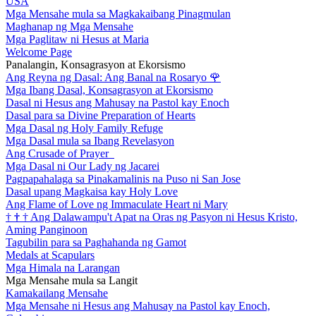
USA
Mga Mensahe mula sa Magkakaibang Pinagmulan
Maghanap ng Mga Mensahe
Mga Paglitaw ni Hesus at Maria
Welcome Page
Panalangin, Konsagrasyon at Ekorsismo
Ang Reyna ng Dasal: Ang Banal na Rosaryo
🌹
Mga Ibang Dasal, Konsagrasyon at Ekorsismo
Dasal ni Hesus ang Mahusay na Pastol kay Enoch
Dasal para sa Divine Preparation of Hearts
Mga Dasal ng Holy Family Refuge
Mga Dasal mula sa Ibang Revelasyon
Ang Crusade of Prayer
Mga Dasal ni Our Lady ng Jacarei
Pagpapahalaga sa Pinakamalinis na Puso ni San Jose
Dasal upang Magkaisa kay Holy Love
Ang Flame of Love ng Immaculate Heart ni Mary
†
†
†
Ang Dalawampu't Apat na Oras ng Pasyon ni Hesus Kristo,
Aming Panginoon
Tagubilin para sa Paghahanda ng Gamot
Medals at Scapulars
Mga Himala na Larangan
Mga Mensahe mula sa Langit
Kamakailang Mensahe
Mga Mensahe ni Hesus ang Mahusay na Pastol kay Enoch,