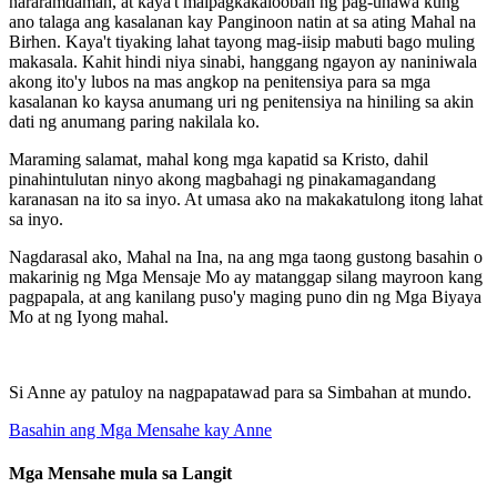
nararamdaman, at kaya't maipagkakalooban ng pag-unawa kung
ano talaga ang kasalanan kay Panginoon natin at sa ating Mahal na
Birhen. Kaya't tiyaking lahat tayong mag-iisip mabuti bago muling
makasala. Kahit hindi niya sinabi, hanggang ngayon ay naniniwala
akong ito'y lubos na mas angkop na penitensiya para sa mga
kasalanan ko kaysa anumang uri ng penitensiya na hiniling sa akin
dati ng anumang paring nakilala ko.
Maraming salamat, mahal kong mga kapatid sa Kristo, dahil
pinahintulutan ninyo akong magbahagi ng pinakamagandang
karanasan na ito sa inyo. At umasa ako na makakatulong itong lahat
sa inyo.
Nagdarasal ako, Mahal na Ina, na ang mga taong gustong basahin o
makarinig ng Mga Mensaje Mo ay matanggap silang mayroon kang
pagpapala, at ang kanilang puso'y maging puno din ng Mga Biyaya
Mo at ng Iyong mahal.
Si Anne ay patuloy na nagpapatawad para sa Simbahan at mundo.
Basahin ang Mga Mensahe kay Anne
Mga Mensahe mula sa Langit