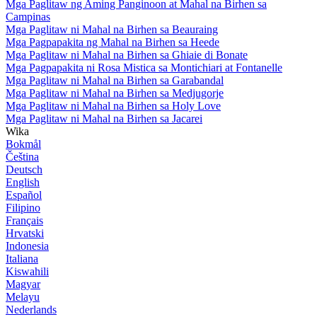
Mga Paglitaw ng Aming Panginoon at Mahal na Birhen sa
Campinas
Mga Paglitaw ni Mahal na Birhen sa Beauraing
Mga Pagpapakita ng Mahal na Birhen sa Heede
Mga Paglitaw ni Mahal na Birhen sa Ghiaie di Bonate
Mga Pagpapakita ni Rosa Mistica sa Montichiari at Fontanelle
Mga Paglitaw ni Mahal na Birhen sa Garabandal
Mga Paglitaw ni Mahal na Birhen sa Medjugorje
Mga Paglitaw ni Mahal na Birhen sa Holy Love
Mga Paglitaw ni Mahal na Birhen sa Jacarei
Wika
Bokmål
Čeština
Deutsch
English
Español
Filipino
Français
Hrvatski
Indonesia
Italiana
Kiswahili
Magyar
Melayu
Nederlands