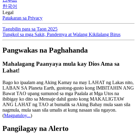
한국어
Legal
Patakaran sa Privacy
Tagubilin para sa Taon 2025
Tungkol sa mga Sakit, Pandemya at Walang Kikilalang Birus
Pangwakas na Paghahanda
Mahalagang Paanyaya mula kay Dios Ama sa
Lahat!
Bago ko ipaalam ang Aking Kamay na may LAHAT ng Lakas nito,
LABAN SA Planeta Earth, gustong-gusto kong IMBITAHIN ANG
Bawat TAO upang sumunod sa mga Paalala at Mga Utos na
ibibigay ko dito sa Mensaje dahil gusto kong MAKALIGTAW
ANG LAHAT ng TAO at bumalik sa Aking Bahay mula saan sila
nagmula, mula saan sila umalis at kung nasaan sila ngayon.
(
Magpatuloy...
)
Pangilagay na Alerto