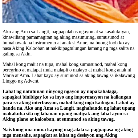
Ako ang Ama sa Langit, nagpapalabas ngayon at sa kasalukuyan,
kinawiliang pamamagitan ng aking masunuring, sumusunod at
humahawak na instrumento at anak si Anne, na buong loob ko ay
nasa Aking Kalooban at nakikipagtulungan lamang ng mga salita na
galing sa Akin.
Mahal kong maliit na tupa, mahal kong sumusunod, mahal kong
peregrino at matapat mula malapit o malayo at mahal kong anak ni
Maria at Ama. Lahat kayo ay sumunod sa aking tawag sa ikalawang
Linggo ng Advent.
Lahat ng natutunan ninyong ngayon ay napakahalaga,
sapagkat binibigay ko sa inyo ang impormasyon na kailangan
para sa aking interbasyon, mahal kong mga kaibigan. Lahat ay
handa na. Ako ang Ama sa Langit, naghahanda ng lahat upang
makakuha sila ng labanan upang matiyak ang lahat ayon sa
Aking plano at kalooban, at sumunod sa aking tawag.
Nais kong una muna kayong mag-alala sa pagpapasa ng aking
mga mensahe, sapagkat sa lahat ng desisyon ang Aking