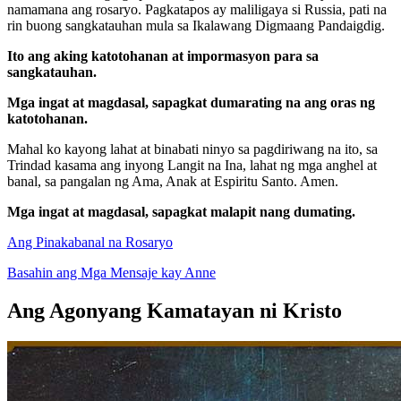
namamana ang rosaryo. Pagkatapos ay maliligaya si Russia, pati na
rin buong sangkatauhan mula sa Ikalawang Digmaang Pandaigdig.
Ito ang aking katotohanan at impormasyon para sa
sangkatauhan.
Mga ingat at magdasal, sapagkat dumarating na ang oras ng
katotohanan.
Mahal ko kayong lahat at binabati ninyo sa pagdiriwang na ito, sa
Trindad kasama ang inyong Langit na Ina, lahat ng mga anghel at
banal, sa pangalan ng Ama, Anak at Espiritu Santo. Amen.
Mga ingat at magdasal, sapagkat malapit nang dumating.
Ang Pinakabanal na Rosaryo
Basahin ang Mga Mensaje kay Anne
Ang Agonyang Kamatayan ni Kristo