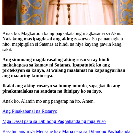
Anak ko. Magkaroon ka ng pagkakataong magkasama sa Akin.
Nais kong mas ipagdasal ang aking rosaryo
. Sa pamamagitan
nito, mapipigilan si Satanas at hindi na niya kayang gawin kang
sakit.
Ang sinumang magdarasal ng aking rosaryo ay hindi
makakapasa sa kamay ni Satanas. Ipapatutok ko ang
proteksyon sa kanya, at walang maalamat na kapangyarihan
ang maaaring kunin siya.
Ikalat ang aking rosaryo sa buong mundo
, sapagkat
ito ang
pinakamalakas na sandata na ibinigay ko sa inyo.
Anak ko. Alamin mo ang pangarap na ito. Amen.
Ang Pinakabanal na Rosaryo
Mga Dasal para sa Dibinong Paghahanda ng mga Puso
Basahin ang mga Mensahe kay Maria para sa Dibinong Paghahanda