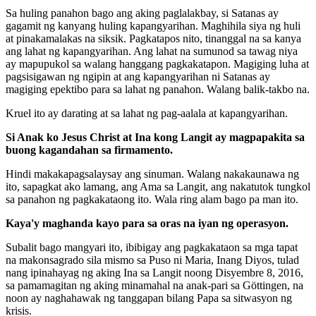
Sa huling panahon bago ang aking paglalakbay, si Satanas ay
gagamit ng kanyang huling kapangyarihan. Maghihila siya ng huli
at pinakamalakas na siksik. Pagkatapos nito, tinanggal na sa kanya
ang lahat ng kapangyarihan. Ang lahat na sumunod sa tawag niya
ay mapupukol sa walang hanggang pagkakatapon. Magiging luha at
pagsisigawan ng ngipin at ang kapangyarihan ni Satanas ay
magiging epektibo para sa lahat ng panahon. Walang balik-takbo na.
Kruel ito ay darating at sa lahat ng pag-aalala at kapangyarihan.
Si Anak ko Jesus Christ at Ina kong Langit ay magpapakita sa
buong kagandahan sa firmamento.
Hindi makakapagsalaysay ang sinuman. Walang nakakaunawa ng
ito, sapagkat ako lamang, ang Ama sa Langit, ang nakatutok tungkol
sa panahon ng pagkakataong ito. Wala ring alam bago pa man ito.
Kaya'y maghanda kayo para sa oras na iyan ng operasyon.
Subalit bago mangyari ito, ibibigay ang pagkakataon sa mga tapat
na makonsagrado sila mismo sa Puso ni Maria, Inang Diyos, tulad
nang ipinahayag ng aking Ina sa Langit noong Disyembre 8, 2016,
sa pamamagitan ng aking minamahal na anak-pari sa Göttingen, na
noon ay naghahawak ng tanggapan bilang Papa sa sitwasyon ng
krisis.