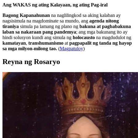
Ang WAKAS ng ating Kalayaan, ng ating Pag-iral
Bagong Kapanahunan
na naglilingkod sa aking kalaban ay
nagsisimula na magdominate sa mundo, ang
agenda nitong
tiraniya
simula pa lamang ng plano ng
bakuna at pagbabakuna
laban sa nakaraan pang pandemya
; ang mga bakunang ito ay
hindi solusyon kundi ang simula ng
holocausto
na magdudulot ng
kamatayan
,
transhumanismo
at
pagpapalit ng tanda ng hayop
sa mga milyon-milong tao.
(
Magpatuloy
)
Reyna ng Rosaryo