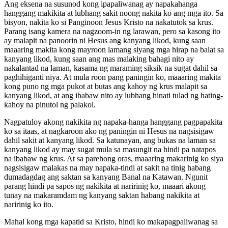
Ang eksena na susunod kong ipapaliwanag ay napakahanga
hanggang makikita at lubhang sakit noong nakita ko ang mga ito. Sa
bisyon, nakita ko si Panginoon Jesus Kristo na nakatutok sa krus.
Parang isang kamera na nagzoom-in ng larawan, pero sa kasong ito
ay malapit na panoorin ni Hesus ang kanyang likod, kung saan
maaaring makita kong mayroon lamang siyang mga hirap na balat sa
kanyang likod, kung saan ang mas malaking bahagi nito ay
nakalantad na laman, kasama ng maraming siksik na sugat dahil sa
paghihiganti niya. At mula roon pang paningin ko, maaaring makita
kong puno ng mga pukot at butas ang kahoy ng krus malapit sa
kanyang likod, at ang ibabaw nito ay lubhang hinati tulad ng hating-
kahoy na pinutol ng palakol.
Nagpatuloy akong nakikita ng napaka-hanga hanggang pagpapakita
ko sa itaas, at nagkaroon ako ng paningin ni Hesus na nagsisigaw
dahil sakit at kanyang likod. Sa katunayan, ang bukas na laman sa
kanyang likod ay may sugat mula sa masungit na hindi pa natapos
na ibabaw ng krus. At sa parehong oras, maaaring makarinig ko siya
nagsisigaw malakas na may napaka-tindi at sakit na tinig habang
dumadagdag ang saktan sa kanyang Banal na Katawan. Ngunit
parang hindi pa sapos ng nakikita at naririnig ko, maaari akong
tunay na makaramdam ng kanyang saktan habang nakikita at
naririnig ko ito.
Mahal kong mga kapatid sa Kristo, hindi ko makapagpaliwanag sa