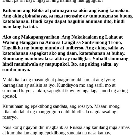
Bakit pa rin kayo ngayon ang kanilang manggugulo?
Kuhanan ang Biblia at patunayan sa akin ang isang kamalian.
Ang aking ipinahayag sa mga mensahe ay tumutugma sa buong
katotohanan. Hindi kayo dapat baguhin anuman dito, hindi
man lang isa iota.
Ako ang Makapangyarihan, Ang Nakakaalam ng Lahat at
Walang Hanggan na Ama sa Langit sa Santisimong Trono,
Tagalikha ng buong mundo at uniberso. Ang aking salita ay
katotohanan sapagkat ako ang daan, katotohanan at buhay.
Sinumang maniniwala sa akin ay maliligtas. Subalit sinumang
hindi maniniwala ay mapupukol. Ito, ang aking salita, ay
sundin ninyo.
Makikita ka ng masungit at pinagmumukhaan, at ang iyong
karangalan ay aalisin sa iyo. Kundisyon mo ang sarili mo at
sumunod kayo sa akin, sapagkat ikaw ay mga tagasunod ng aking
apostol.
Kumuhaan ng epektibong sandata, ang rosaryo. Maaari mong
kilalanin lahat ng manggugulo dahil hindi sila nagdarasal ng
rosaryo.
Nais kong ngayon din magbalik sa Russia ang kanilang mga armas
at kumuha lamang ng epektibong sandata na nasa kamay,