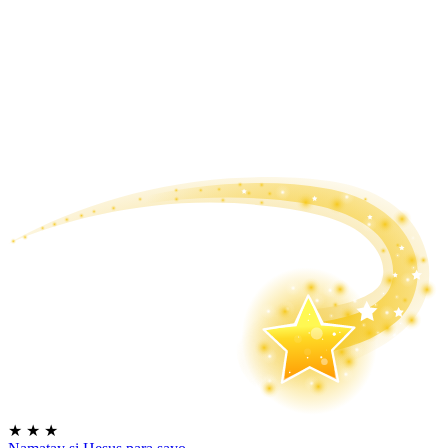
★
★
★