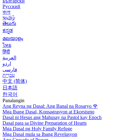
Български
Русский
বাংলা
বதமிழ்
తెలుగు
ಕನ್ನಡ
മലയാളം
ไทย
हिंदी
العربية
اردو
فارسی
עִברִית
中文 (简体)
日本語
한국어
Panalangin
Ang Reyna ng Dasal: Ang Banal na Rosaryo
🌹
Mga Ibang Dasal, Konsagrasyon at Ekorsismo
Dasal ni Hesus ang Mahusay na Pastol kay Enoch
Dasal para sa Divine Preparation of Hearts
Mga Dasal ng Holy Family Refuge
Mga Dasal mula sa Ibang Revelasyon
Ang Crusade of Prayer