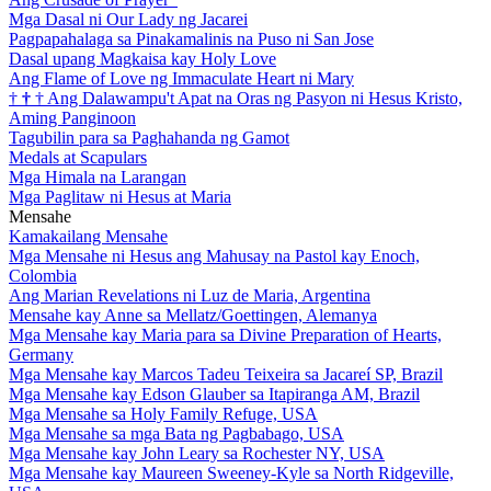
Mga Dasal ni Our Lady ng Jacarei
Pagpapahalaga sa Pinakamalinis na Puso ni San Jose
Dasal upang Magkaisa kay Holy Love
Ang Flame of Love ng Immaculate Heart ni Mary
†
†
†
Ang Dalawampu't Apat na Oras ng Pasyon ni Hesus Kristo,
Aming Panginoon
Tagubilin para sa Paghahanda ng Gamot
Medals at Scapulars
Mga Himala na Larangan
Mga Paglitaw ni Hesus at Maria
Mensahe
Kamakailang Mensahe
Mga Mensahe ni Hesus ang Mahusay na Pastol kay Enoch,
Colombia
Ang Marian Revelations ni Luz de Maria, Argentina
Mensahe kay Anne sa Mellatz/Goettingen, Alemanya
Mga Mensahe kay Maria para sa Divine Preparation of Hearts,
Germany
Mga Mensahe kay Marcos Tadeu Teixeira sa Jacareí SP, Brazil
Mga Mensahe kay Edson Glauber sa Itapiranga AM, Brazil
Mga Mensahe sa Holy Family Refuge, USA
Mga Mensahe sa mga Bata ng Pagbabago, USA
Mga Mensahe kay John Leary sa Rochester NY, USA
Mga Mensahe kay Maureen Sweeney-Kyle sa North Ridgeville,