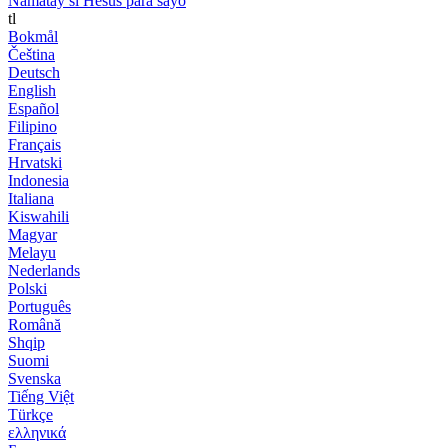
Namatay si Hesus para sayo
tl
Bokmål
Čeština
Deutsch
English
Español
Filipino
Français
Hrvatski
Indonesia
Italiana
Kiswahili
Magyar
Melayu
Nederlands
Polski
Português
Română
Shqip
Suomi
Svenska
Tiếng Việt
Türkçe
ελληνικά