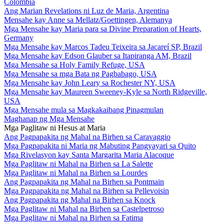
Colombia
Ang Marian Revelations ni Luz de Maria, Argentina
Mensahe kay Anne sa Mellatz/Goettingen, Alemanya
Mga Mensahe kay Maria para sa Divine Preparation of Hearts,
Germany
Mga Mensahe kay Marcos Tadeu Teixeira sa Jacareí SP, Brazil
Mga Mensahe kay Edson Glauber sa Itapiranga AM, Brazil
Mga Mensahe sa Holy Family Refuge, USA
Mga Mensahe sa mga Bata ng Pagbabago, USA
Mga Mensahe kay John Leary sa Rochester NY, USA
Mga Mensahe kay Maureen Sweeney-Kyle sa North Ridgeville,
USA
Mga Mensahe mula sa Magkakaibang Pinagmulan
Maghanap ng Mga Mensahe
Mga Paglitaw ni Hesus at Maria
Ang Pagpapakita ng Mahal na Birhen sa Caravaggio
Mga Pagpapakita ni Maria ng Mabuting Pangyayari sa Quito
Mga Rivelasyon kay Santa Margarita Maria Alacoque
Mga Paglitaw ni Mahal na Birhen sa La Salette
Mga Paglitaw ni Mahal na Birhen sa Lourdes
Ang Pagpapakita ng Mahal na Birhen sa Pontmain
Mga Pagpapakita ng Mahal na Birhen sa Pellevoisin
Ang Pagpapakita ng Mahal na Birhen sa Knock
Mga Paglitaw ni Mahal na Birhen sa Castelpetroso
Mga Paglitaw ni Mahal na Birhen sa Fatima