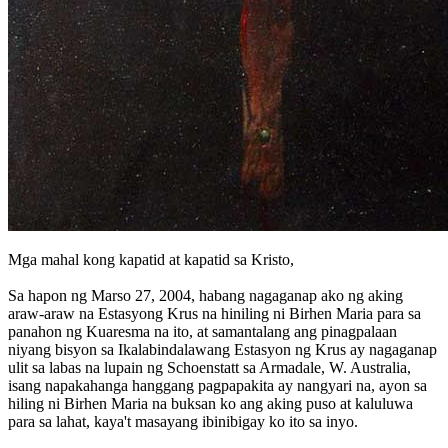
Mga mahal kong kapatid at kapatid sa Kristo,
Sa hapon ng Marso 27, 2004, habang nagaganap ako ng aking
araw-araw na Estasyong Krus na hiniling ni Birhen Maria para sa
panahon ng Kuaresma na ito, at samantalang ang pinagpalaan
niyang bisyon sa Ikalabindalawang Estasyon ng Krus ay nagaganap
ulit sa labas na lupain ng Schoenstatt sa Armadale, W. Australia,
isang napakahanga hanggang pagpapakita ay nangyari na, ayon sa
hiling ni Birhen Maria na buksan ko ang aking puso at kaluluwa
para sa lahat, kaya't masayang ibinibigay ko ito sa inyo.