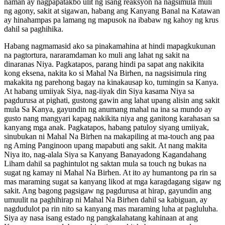
naman ay nagpapatakbo ulit ng isang reaksyon na nagsimula muli
ng agony, sakit at sigawan, habang ang Kanyang Banal na Katawan
ay hinahampas pa lamang ng mapusok na ibabaw ng kahoy ng krus
dahil sa paghihika.
Habang nagmamasid ako sa pinakamahina at hindi mapagkukunan
na pagtortura, nararamdaman ko muli ang lahat ng sakit na
dinaranas Niya. Pagkatapos, parang hindi pa sapat ang nakikita
kong eksena, nakita ko si Mahal Na Birhen, na nagsisimula ring
makakita ng parehong bagay na kinakausap ko, tumingin sa Kanya.
At habang umiiyak Siya, nag-iiyak din Siya kasama Niya sa
pagdurusa at pighati, gustong gawin ang lahat upang alisin ang sakit
mula Sa Kanya, gayundin ng anumang mahal na ina sa mundo ay
gusto nang mangyari kapag nakikita niya ang ganitong karahasan sa
kanyang mga anak. Pagkatapos, habang patuloy siyang umiiyak,
sinubukan ni Mahal Na Birhen na makapiling at ma-touch ang paa
ng Aming Panginoon upang mapabuti ang sakit. At nang makita
Niya ito, nag-alala Siya sa Kanyang Banayadong Kagandahang
Liham dahil sa paghintulot ng saktan mula sa touch ng bukas na
sugat ng kamay ni Mahal Na Birhen. At ito ay humantong pa rin sa
mas maraming sugat sa kanyang likod at mga karagdagang sigaw ng
sakit. Ang bagong pagsigaw ng pagdurusa at hirap, gayundin ang
umuulit na paghihirap ni Mahal Na Birhen dahil sa kabiguan, ay
nagdudulot pa rin nito sa kanyang mas maraming luha at pagluluha.
Siya ay nasa isang estado ng pangkalahatang kahinaan at ang