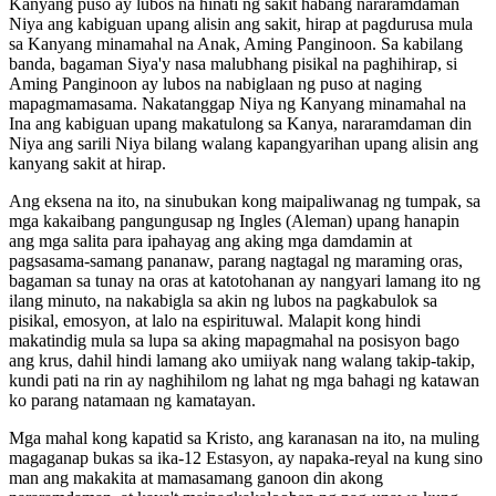
Kanyang puso ay lubos na hinati ng sakit habang nararamdaman
Niya ang kabiguan upang alisin ang sakit, hirap at pagdurusa mula
sa Kanyang minamahal na Anak, Aming Panginoon. Sa kabilang
banda, bagaman Siya'y nasa malubhang pisikal na paghihirap, si
Aming Panginoon ay lubos na nabiglaan ng puso at naging
mapagmamasama. Nakatanggap Niya ng Kanyang minamahal na
Ina ang kabiguan upang makatulong sa Kanya, nararamdaman din
Niya ang sarili Niya bilang walang kapangyarihan upang alisin ang
kanyang sakit at hirap.
Ang eksena na ito, na sinubukan kong maipaliwanag ng tumpak, sa
mga kakaibang pangungusap ng Ingles (Aleman) upang hanapin
ang mga salita para ipahayag ang aking mga damdamin at
pagsasama-samang pananaw, parang nagtagal ng maraming oras,
bagaman sa tunay na oras at katotohanan ay nangyari lamang ito ng
ilang minuto, na nakabigla sa akin ng lubos na pagkabulok sa
pisikal, emosyon, at lalo na espirituwal. Malapit kong hindi
makatindig mula sa lupa sa aking mapagmahal na posisyon bago
ang krus, dahil hindi lamang ako umiiyak nang walang takip-takip,
kundi pati na rin ay naghihilom ng lahat ng mga bahagi ng katawan
ko parang natamaan ng kamatayan.
Mga mahal kong kapatid sa Kristo, ang karanasan na ito, na muling
magaganap bukas sa ika-12 Estasyon, ay napaka-reyal na kung sino
man ang makakita at mamasamang ganoon din akong