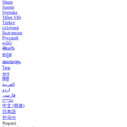
Shqip
Suomi
Svenska
Tiếng Việt
Türkçe
ελληνικά
Български
Русский
தமிழ்
తెలుగు
ಕನ್ನಡ
മലയാളം
ไทย
বাংলা
हिंदी
العربية
اردو
فارسی
עִברִית
中文 (简体)
日本語
한국어
Νομικό