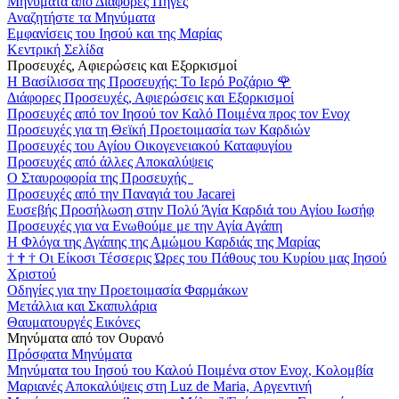
Μηνύματα από Διάφορες Πηγές
Αναζητήστε τα Μηνύματα
Εμφανίσεις του Ιησού και της Μαρίας
Κεντρική Σελίδα
Προσευχές, Αφιερώσεις και Εξορκισμοί
Η Βασίλισσα της Προσευχής: Το Ιερό Ροζάριο
🌹
Διάφορες Προσευχές, Αφιερώσεις και Εξορκισμοί
Προσευχές από τον Ιησού τον Καλό Ποιμένα προς τον Ενοχ
Προσευχές για τη Θεϊκή Προετοιμασία των Καρδιών
Προσευχές του Αγίου Οικογενειακού Καταφυγίου
Προσευχές από άλλες Αποκαλύψεις
Ο Σταυροφορία της Προσευχής
Προσευχές από την Παναγιά του Jacarei
Ευσεβής Προσήλωση στην Πολύ Άγία Καρδιά του Αγίου Ιωσήφ
Προσευχές για να Ενωθούμε με την Αγία Αγάπη
Η Φλόγα της Αγάπης της Αμώμου Καρδιάς της Μαρίας
†
†
†
Οι Είκοσι Τέσσερις Ώρες του Πάθους του Κυρίου μας Ιησού
Χριστού
Οδηγίες για την Προετοιμασία Φαρμάκων
Μετάλλια και Σκαπυλάρια
Θαυματουργές Εικόνες
Μηνύματα από τον Ουρανό
Πρόσφατα Μηνύματα
Μηνύματα του Ιησού του Καλού Ποιμένα στον Ενοχ, Κολομβία
Μαριανές Αποκαλύψεις στη Luz de Maria, Αργεντινή