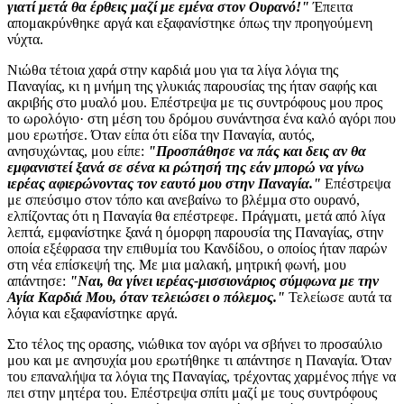
γιατί μετά θα έρθεις μαζί με εμένα στον Ουρανό!"
Έπειτα
απομακρύνθηκε αργά και εξαφανίστηκε όπως την προηγούμενη
νύχτα.
Νιώθα τέτοια χαρά στην καρδιά μου για τα λίγα λόγια της
Παναγίας, κι η μνήμη της γλυκιάς παρουσίας της ήταν σαφής και
ακριβής στο μυαλό μου. Επέστρεψα με τις συντρόφους μου προς
το ωρολόγιο· στη μέση του δρόμου συνάντησα ένα καλό αγόρι που
μου ερωτήσε. Όταν είπα ότι είδα την Παναγία, αυτός,
ανησυχώντας, μου είπε:
"Προσπάθησε να πάς και δεις αν θα
εμφανιστεί ξανά σε σένα κι ρώτησή της εάν μπορώ να γίνω
ιερέας αφιερώνοντας τον εαυτό μου στην Παναγία."
Επέστρεψα
με σπεύσιμο στον τόπο και ανεβαίνω το βλέμμα στο ουρανό,
ελπίζοντας ότι η Παναγία θα επέστρεφε. Πράγματι, μετά από λίγα
λεπτά, εμφανίστηκε ξανά η όμορφη παρουσία της Παναγίας, στην
οποία εξέφρασα την επιθυμία του Κανδίδου, ο οποίος ήταν παρών
στη νέα επίσκεψή της. Με μια μαλακή, μητρική φωνή, μου
απάντησε:
"Ναι, θα γίνει ιερέας-μισσιονάριος σύμφωνα με την
Αγία Καρδιά Μου, όταν τελειώσει ο πόλεμος."
Τελείωσε αυτά τα
λόγια και εξαφανίστηκε αργά.
Στο τέλος της ορασης, νιώθικα τον αγόρι να σβήνει το προσαύλιο
μου και με ανησυχία μου ερωτήθηκε τι απάντησε η Παναγία. Όταν
του επαναλήψα τα λόγια της Παναγίας, τρέχοντας χαρμένος πήγε να
πει στην μητέρα του. Επέστρεψα σπίτι μαζί με τους συντρόφους