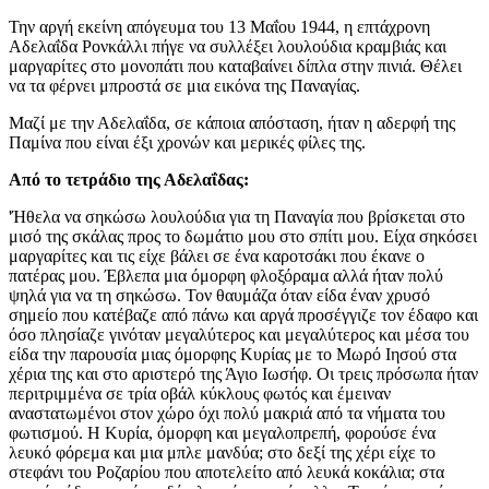
Την αργή εκείνη απόγευμα του 13 Μαΐου 1944, η επτάχρονη
Αδελαΐδα Ρονκάλλι πήγε να συλλέξει λουλούδια κραμβιάς και
μαργαρίτες στο μονοπάτι που καταβαίνει δίπλα στην πινιά. Θέλει
να τα φέρνει μπροστά σε μια εικόνα της Παναγίας.
Μαζί με την Αδελαΐδα, σε κάποια απόσταση, ήταν η αδερφή της
Παμίνα που είναι έξι χρονών και μερικές φίλες της.
Από το τετράδιο της Αδελαΐδας:
'Ήθελα να σηκώσω λουλούδια για τη Παναγία που βρίσκεται στο
μισό της σκάλας προς το δωμάτιο μου στο σπίτι μου. Είχα σηκόσει
μαργαρίτες και τις είχε βάλει σε ένα καροτσάκι που έκανε ο
πατέρας μου. Έβλεπα μια όμορφη φλοξόραμα αλλά ήταν πολύ
ψηλά για να τη σηκώσω. Τον θαυμάζα όταν είδα έναν χρυσό
σημείο που κατέβαζε από πάνω και αργά προσέγγιζε τον έδαφο και
όσο πλησίαζε γινόταν μεγαλύτερος και μεγαλύτερος και μέσα του
είδα την παρουσία μιας όμορφης Κυρίας με το Μωρό Ιησού στα
χέρια της και στο αριστερό της Άγιο Ιωσήφ. Οι τρεις πρόσωπα ήταν
περιτριμμένα σε τρία οβάλ κύκλους φωτός και έμειναν
αναστατωμένοι στον χώρο όχι πολύ μακριά από τα νήματα του
φωτισμού. Η Κυρία, όμορφη και μεγαλοπρεπή, φορούσε ένα
λευκό φόρεμα και μια μπλε μανδύα; στο δεξί της χέρι είχε το
στεφάνι του Ροζαρίου που αποτελείτο από λευκά κοκάλια; στα