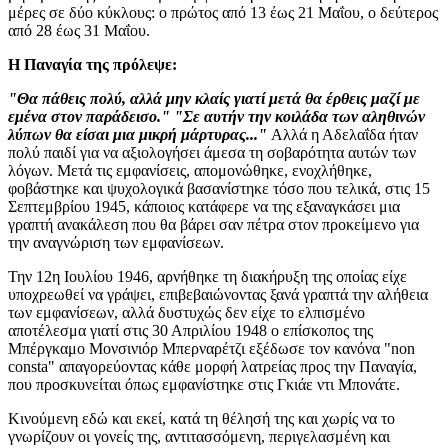
μέρες σε δύο κύκλους: ο πρώτος από 13 έως 21 Μαΐου, ο δεύτερος
από 28 έως 31 Μαΐου.
Η Παναγία της πρόλεψε:
"Θα πάθεις πολύ, αλλά μην κλαίς γιατί μετά θα έρθεις μαζί με
εμένα στον παράδεισο." "Σε αυτήν την κοιλάδα των αληθινών
λύπων θα είσαι μια μικρή μάρτυρας..."
Αλλά η Αδελαΐδα ήταν
πολύ παιδί για να αξιολογήσει άμεσα τη σοβαρότητα αυτών των
λόγων. Μετά τις εμφανίσεις, απομονώθηκε, ενοχλήθηκε,
φοβάστηκε και ψυχολογικά βασανίστηκε τόσο που τελικά, στις 15
Σεπτεμβρίου 1945, κάποιος κατάφερε να της εξαναγκάσει μια
γραπτή ανακάλεση που θα βάρει σαν πέτρα στον προκείμενο για
την αναγνώριση των εμφανίσεων.
Την 12η Ιουλίου 1946, αρνήθηκε τη διακήρυξη της οποίας είχε
υποχρεωθεί να γράψει, επιβεβαιώνοντας ξανά γραπτά την αλήθεια
των εμφανίσεων, αλλά δυστυχώς δεν είχε το ελπισμένο
αποτέλεσμα γιατί στις 30 Απριλίου 1948 ο επίσκοπος της
Μπέργκαμο Μονσινιόρ Μπερναρέτζι εξέδωσε τον κανόνα "non
consta" απαγορεύοντας κάθε μορφή λατρείας προς την Παναγία,
που προσκυνείται όπως εμφανίστηκε στις Γκιάε ντι Μπονάτε.
Κινούμενη εδώ και εκεί, κατά τη θέλησή της και χωρίς να το
γνωρίζουν οι γονείς της, αντιτασσόμενη, περιγελασμένη και