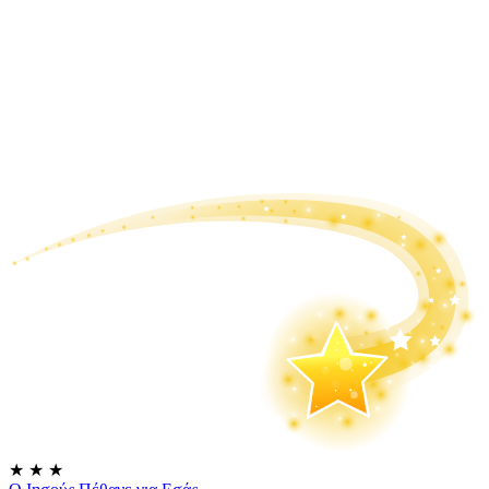
★
★
★