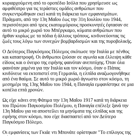
κυριαρχούμενη από το οροπέδιο Ισόλα που χρησίμευσε ως
αμφιθέατρο για τις τεράστιες ομάδες ανθρώπων που
συγκεντρώθηκαν εκεί κατά τη διάρκεια των εμφανισμάτων.
Πράγματι, από την 13η Μαΐου έως την 31η Ιουλίου του 1944,
περισσότεροι από τρεις εκατομμύριους προσκυνητές έφτασαν σε
αυτό το μικρό χωριό του Μπέργκαμο, κύματα ανθρώπων που
ήρθαν κυρίως με τα πόδια ή άλλους τρόπους, κινδυνεύοντας τις
ζωές τους λόγω των συνεχών βομβαρδισμών και της πυροβολικής.
Ο Δεύτερος Παγκόσμιος Πόλεμος σκότωσε την Ιταλία με πένθος
και καταστροφή. Οι άνθρωποι ζούσαν σε αγωνία και έλλειψη κάθε
είδους και ο όνειρο της ειρήνης φαινόταν ανεπιτύχης. Όταν όλα
φαινόταν χαμένα για την Ιταλία και τον κόσμο, όταν ο Πάπας
κινδύνευε να εκτοπιστεί στη Γερμανία, η ελπίδα αναζωογονήθηκε
από ένα θαύμα. Σε αυτό το μικρό χωριό άγνωστο στον κόσμο, τη
μεσημέρι της 13ης Μαΐου του 1944, η Παναγία εμφανίστηκε σε μια
κοπέλα επτά χρονών.
Ως είχε κάνει στη Φάτιμα την 13η Μαΐου 1917 κατά τη διάρκεια
του Πρώτου Παγκοσμίου Πολέμου, η Παναγία επέλεξε ξανά την
13η Μαΐου για να αποστείλει τα μηνύματα της ελπίδας και της
ειρήνης στον κόσμο, που είχε διασπαστεί από τον Δεύτερο
Παγκόσμιο Πόλεμο.
Οι εμφανίσεις των Γκιάε ντι Μπονάτε ορίστηκαν "Το επίλογος της