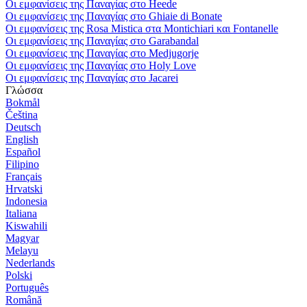
Οι εμφανίσεις της Παναγίας στο Heede
Οι εμφανίσεις της Παναγίας στο Ghiaie di Bonate
Οι εμφανίσεις της Rosa Mistica στα Montichiari και Fontanelle
Οι εμφανίσεις της Παναγίας στο Garabandal
Οι εμφανίσεις της Παναγίας στο Medjugorje
Οι εμφανίσεις της Παναγίας στο Holy Love
Οι εμφανίσεις της Παναγίας στο Jacarei
Γλώσσα
Bokmål
Čeština
Deutsch
English
Español
Filipino
Français
Hrvatski
Indonesia
Italiana
Kiswahili
Magyar
Melayu
Nederlands
Polski
Português
Română