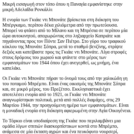
Μικρή εισαγωγή στον τόπο όπου η Παναγία εμφανίστηκε στην
μικρή Αδελαΐδα Ρονκάλλι
Η ενορία των Γκιάιε ντι Μπονάτε βρίσκεται στη διόκηση του
Μπέργκαμο, περίπου δέκα χιλιόμετρα από την πρωτεύουσα.
Μπορεί να φτάσει από το Μίλανο και τη Μπρέσια σε περίπου μία
ώρα αυτοκινητού, αποχωρώντας στο ληξιαρχείο Καπριάτε και
πηγαίνοντας προς τον Πόντε Σαν Πιέτρο. Στο γύρο του τραφικού
κύκλου της Μπονάτε Σόπρα, μετά το σταθμό βενζίνης, στρίψτε
δεξιός και κατείβαστε προς τις Γκιάιε ντι Μπονάτε. Λίγα στροφές
στους δρόμους του χωριού και φτάνετε στο μέρος των
εμφανισμάτων του 1944 όπου έχει ανεγερθεί, ως μνήμη, ένα
καπελάκι.
Οι Γκιάιε ντι Μπονάτε πήραν το όνομά τους από την χαλικώδη γη
του ποταμού Μπρέμπο. Είναι ένας οικισμός της Μπονάτε Σόπρα
και, σε μικρό μέρος, του Πρεζέτσο. Εκκλησιαστικά έχει
αποτελέσει ενορία από το 1921, οι Γκιάιε ντι Μπονάτε
αναγνωρίστηκαν πολιτικά, μετά από πολλές διαμάχες, στις 29
Μαρτίου 1944, την προηγούμενη ημέρα των εμφανισμάτων. Είναι
η μοναδική ενορία στη διόκηση αφιερωμένη στην Αγία Οικογένεια.
Το Τόρκιο είναι υποδιαίρεση της Γκιάιε που περιλαμβάνει μια
ομάδα λίγων σπιτιών διασκορπίστικων κοντά στο Μπρέμπο,
ανάμεσα σε μία έκταση αγρών και ένα πευκόφυτο νουρσερί,