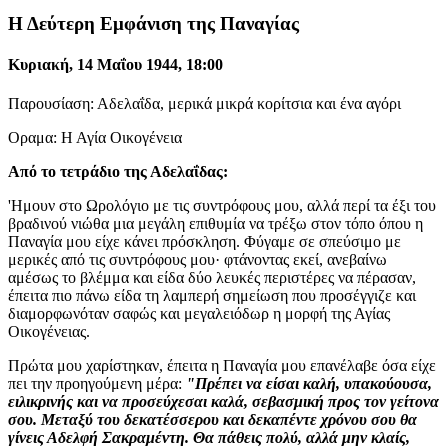
Η Δεύτερη Εμφάνιση της Παναγίας
Κυριακή, 14 Μαΐου 1944, 18:00
Παρουσίαση: Αδελαΐδα, μερικά μικρά κορίτσια και ένα αγόρι
Οραμα: Η Αγία Οικογένεια
Από το τετράδιο της Αδελαΐδας:
'Ημουν στο Ωρολόγιο με τις συντρόφους μου, αλλά περί τα έξι του
βραδινού νιώθα μια μεγάλη επιθυμία να τρέξω στον τόπο όπου η
Παναγία μου είχε κάνει πρόσκληση. Φύγαμε σε σπεύσιμο με
μερικές από τις συντρόφους μου· φτάνοντας εκεί, ανεβαίνω
αμέσως το βλέμμα και είδα δύο λευκές περιστέρες να πέρασαν,
έπειτα πιο πάνω είδα τη λαμπερή σημείωση που προσέγγιζε και
διαμορφωνόταν σαφώς και μεγαλειόδωρ η μορφή της Αγίας
Οικογένειας.
Πρώτα μου χαρίστηκαν, έπειτα η Παναγία μου επανέλαβε όσα είχε
πει την προηγούμενη μέρα:
"Πρέπει να είσαι καλή, υπακούουσα,
ειλικρινής και να προσεύχεσαι καλά, σεβασμική προς τον γείτονα
σου. Μεταξύ του δεκατέσσερου και δεκαπέντε χρόνου σου θα
γίνεις Αδελφή Σακραμέντη. Θα πάθεις πολύ, αλλά μην κλαίς,