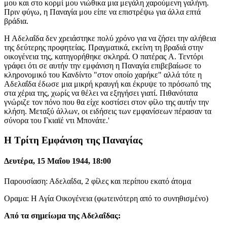
μου και στο κορμί μου νιώθικα μια μεγάλη χαρούμενη γαλήνη.
Πριν φύγω, η Παναγία μου είπε να επιστρέψω για άλλα επτά
βράδια.
Η Αδελαΐδα δεν χρειάστηκε πολύ χρόνο για να ζήσει την αλήθεια
της δεύτερης προφητείας. Πραγματικά, εκείνη τη βραδιά στην
οικογένεια της, κατηγορήθηκε σκληρά. Ο πατέρας A. Τεντόρι
γράφει ότι σε αυτήν την εμφάνιση η Παναγία επιβεβαίωσε το
κληρονομικό του Κανδίντο "στον οποίο χαρήκε" αλλά τότε η
Αδελαΐδα έδωσε μια μικρή κραυγή και έκρυψε το πρόσωπό της
στα χέρια της, χωρίς να θέλει να εξηγήσει γιατί. Πιθανότατα
γνώριζε τον πόνο που θα είχε κοστίσει στον φίλο της αυτήν την
κλήση. Μεταξύ άλλων, οι ειδήσεις των εμφανίσεων πέρασαν τα
σύνορα του Γκιαϊέ ντι Μπονάτε.'
Η Τρίτη Εμφάνιση της Παναγίας
Δευτέρα, 15 Μαΐου 1944, 18:00
Παρουσίαση: Αδελαΐδα, 2 φίλες και περίπου εκατό άτομα
Οραμα: Η Αγία Οικογένεια (φωτεινότερη από το συνηθισμένο)
Από τα σημείωμα της Αδελαΐδας: