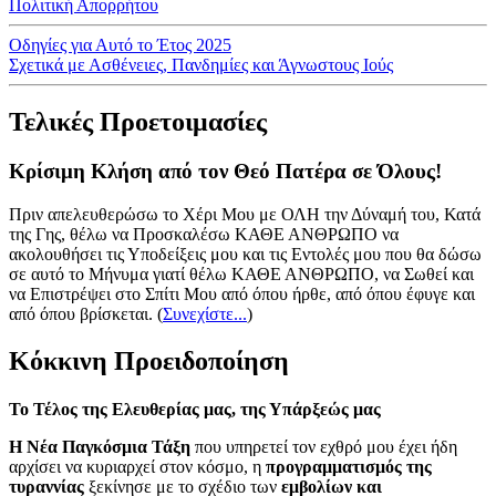
Πολιτική Απορρήτου
Οδηγίες για Αυτό το Έτος 2025
Σχετικά με Ασθένειες, Πανδημίες και Άγνωστους Ιούς
Τελικές Προετοιμασίες
Κρίσιμη Κλήση από τον Θεό Πατέρα σε Όλους!
Πριν απελευθερώσω το Χέρι Μου με ΟΛΗ την Δύναμή του, Κατά
της Γης, θέλω να Προσκαλέσω ΚΑΘΕ ΑΝΘΡΩΠΟ να
ακολουθήσει τις Υποδείξεις μου και τις Εντολές μου που θα δώσω
σε αυτό το Μήνυμα γιατί θέλω ΚΑΘΕ ΑΝΘΡΩΠΟ, να Σωθεί και
να Επιστρέψει στο Σπίτι Μου από όπου ήρθε, από όπου έφυγε και
από όπου βρίσκεται.
(
Συνεχίστε...
)
Κόκκινη Προειδοποίηση
Το Τέλος της Ελευθερίας μας, της Υπάρξεώς μας
Η Νέα Παγκόσμια Τάξη
που υπηρετεί τον εχθρό μου έχει ήδη
αρχίσει να κυριαρχεί στον κόσμο, η
προγραμματισμός της
τυραννίας
ξεκίνησε με το σχέδιο των
εμβολίων και