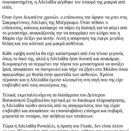
συκοφαντημένη, η Αδελαΐδα φέρθηκε τον σταυρό της μακριά από
σπίτι.
Όταν έγινε δεκαπέντε χρονών, ο επίσκοπος την άφησε να μπει στις
Σακραμέντινες Αδελφές της Μπέργκαμο. Όταν πέθανε ο
επίσκοπος, κάποιος κατάφερε να πάρει τη διαταγή για να φύγει από
το μοναστήρι, αναγκάζοντάς την να απορρίψει τον κλήρο που η
Μαρία είχε δείξει για αυτήν. Αυτή η απαρνηση της έφερε μεγάλη
θλίψη και του κόστισε μια μακρά ασθένεια.
Κάθε εφήβη κοπέλα θα είχε καταστραφεί από ένα τέτοιο γεγονός
όπως το δικό της, αλλά η Αδελαΐδα ήταν δυνατή και ανακάμψε.
Κουρασμένη να περιμένει την πόρτα του μοναστηριού να ανοίξει
ξανά, αποφάσισε να παντρευτεί και πήγε να ζήσει στο Μιλάνο όπου
αφιερώθηκε με θυσία στην φροντίδα των ασθενών. Χρόνοι
πέρασαν και η Αδελαΐδα έμεινε κλεισμένη στη σιγή που της είχε
επιβληθεί από τους ανωτέρους της.
Τελικά, εκμεταλλευόμενη τα διατάγματα του Δεύτερου
Βατικανικού Συμβουλίου σχετικά με το δικαίωμα πληροφόρησης,
η Αδελαΐδα νιώθει ανεκτός από τις απαγορεύσεις που της είχαν
επιβληθεί και αποφάσισε να επαναλαβαίνει επίσημα και σοβαρά,
μπροστά σε νοταριο, την αλήθεια των οπτάσεων.
Τώρα η Αδελαΐδα Ρονκάλλι, η όρατη του Γκιαίε, δεν είναι πλέον