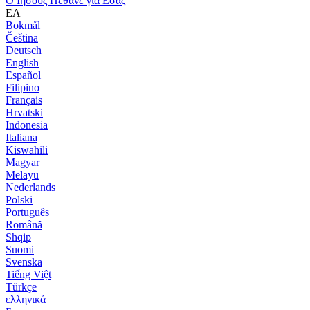
Ο Ιησούς Πέθανε για Εσάς
ΕΛ
Bokmål
Čeština
Deutsch
English
Español
Filipino
Français
Hrvatski
Indonesia
Italiana
Kiswahili
Magyar
Melayu
Nederlands
Polski
Português
Română
Shqip
Suomi
Svenska
Tiếng Việt
Türkçe
ελληνικά