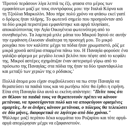
'Προτού περάσουν λίγα λεπτά τις έξι, φτασα στο μέρος των
εμφανίσεων μαζί με τους συντρόφους μου: την Ιταλιά Κόρνα και
τη Τζούλια Μαρκολίνι. Μου πήρε πολύ χρόνο να φτάσω εκεί γιατί
ο δρόμος ήταν πλήρης. Το φωτεινό σημείο που προηγούνταν από
τα δύο μικρά περιστέρια εμφανίστηκε και αργά πλησίασε,
αποκαλύπτοντας την Αγία Οικογένεια φωτεινότερη από το
συνηθισμένο. Τα λαμπερά μπλε μάτια του Μικρού Ιησού σε αυτήν
την εμφάνιση έλκυσαν ιδιαίτερα τη προσοχή μου. Το μικρό
ρουχάκι που τον καλύπτε μέχρι τα πόδια ήταν χρωματιστό, ρόζ με
μικρά χρυσά αστέρια σπαρμένα πάνω του. Η Παναγία φορούσε ένα
γαλάζιο φόρεμα με μεγάλο λευκό βελόνι που πέφτε από το κεφάλι
της. Μικροί αστέρες σχημάτιζαν έναν αστερισμό γύρω από το
πρόσωπο της Παναγίας; στα πόδια της ήταν τα δύο τριαντάφυλλα
και μεταξύ των χεριών της ο ρόδακος.'
Πολλά άτομα μου είχαν συμβούλευσει να πω στην Παναγία να
θεραπεύσει τα παιδιά τους και να ρωτήσω πότε θα έρθει η ειρήνη.
Είπα στη Παναγία όλα αυτά κι εκείνη απάντησε:
"Πείτε τους ότι
αν θέλουν τα παιδιά τους να θεραπευτούν πρέπει να κάνουν
μετάνοια, να προσεύχονται πολύ και να αποφεύγουν ορισμένες
αμαρτίες. Αν οι άνδρες κάνουν μετάνοια, ο πόλεμος θα τελειώσει
σε δύο μήνες, διαφορετικά σε λιγότερο από δύο χρόνια."
Ψάλλαμε μαζί περίπου δέκα κομμάτια του Ροζαρίου και τότε αργά-
αργά αποχώρησαν μέχρι να εξαφανιστούν.