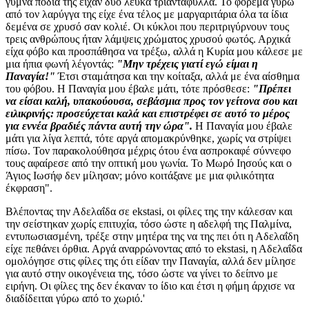
γυμνά πόδια της είχαν δύο λευκά τριαντάφυλλα. Το φόρεμα γύρω
από τον λαρύγγα της είχε ένα τέλος με μαργαριτάρια όλα τα ίδια
δεμένα σε χρυσό σαν κολιέ. Οι κύκλοι που περιτριγύρνουν τους
τρεις ανθρώπους ήταν λάμψεις χρώματος χρυσού φωτός. Αρχικά
είχα φόβο και προσπάθησα να τρέξω, αλλά η Κυρία μου κάλεσε με
μια ήπια φωνή λέγοντάς:
"Μην τρέχεις γιατί εγώ είμαι η
Παναγία!"
Έτσι σταμάτησα και την κοίταξα, αλλά με ένα αίσθημα
του φόβου. Η Παναγία μου έβαλε μάτι, τότε πρόσθεσε:
"Πρέπει
να είσαι καλή, υπακούουσα, σεβάσμια προς τον γείτονα σου και
ειλικρινής: προσεύχεται καλά και επιστρέφει σε αυτό το μέρος
για εννέα βραδιές πάντα αυτή την ώρα".
Η Παναγία μου έβαλε
μάτι για λίγα λεπτά, τότε αργά απομακρύνθηκε, χωρίς να στρίψει
πίσω. Τον παρακολούθησα μέχρις ότου ένα ασπροκαφέ σύννεφο
τους αφαίρεσε από την οπτική μου γωνία. Το Μωρό Ιησούς και ο
Άγιος Ιωσήφ δεν μίλησαν; μόνο κοιτάξανε με μια φιλικότητα
έκφραση".
Βλέποντας την Αδελαΐδα σε ekstasi, οι φίλες της την κάλεσαν και
την σείστηκαν χωρίς επιτυχία, τόσο ώστε η αδελφή της Παλμίνα,
εντυπωσιασμένη, τρέξε στην μητέρα της να της πει ότι η Αδελαΐδη
είχε πεθάνει όρθια. Αργά αναρρώνοντας από το ekstasi, η Αδελαΐδα
ομολόγησε στις φίλες της ότι είδαν την Παναγία, αλλά δεν μίλησε
για αυτό στην οικογένεια της, τόσο ώστε να γίνει το δείπνο με
ειρήνη. Οι φίλες της δεν έκαναν το ίδιο και έτσι η φήμη άρχισε να
διαδίδειται γύρω από το χωριό.'