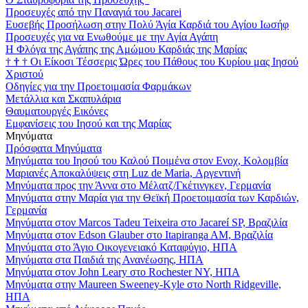
Προσευχές από την Παναγιά του Jacarei
Ευσεβής Προσήλωση στην Πολύ Άγία Καρδιά του Αγίου Ιωσήφ
Προσευχές για να Ενωθούμε με την Αγία Αγάπη
Η Φλόγα της Αγάπης της Αμώμου Καρδιάς της Μαρίας
†
†
†
Οι Είκοσι Τέσσερις Ώρες του Πάθους του Κυρίου μας Ιησού
Χριστού
Οδηγίες για την Προετοιμασία Φαρμάκων
Μετάλλια και Σκαπυλάρια
Θαυματουργές Εικόνες
Εμφανίσεις του Ιησού και της Μαρίας
Μηνύματα
Πρόσφατα Μηνύματα
Μηνύματα του Ιησού του Καλού Ποιμένα στον Ενοχ, Κολομβία
Μαριανές Αποκαλύψεις στη Luz de Maria, Αργεντινή
Μηνύματα προς την Άννα στο Μέλατζ/Γκέτινγκεν, Γερμανία
Μηνύματα στην Μαρία για την Θεϊκή Προετοιμασία των Καρδιών,
Γερμανία
Μηνύματα στον Marcos Tadeu Teixeira στο Jacareí SP, Βραζιλία
Μηνύματα στον Edson Glauber στο Itapiranga AM, Βραζιλία
Μηνύματα στο Άγιο Οικογενειακό Καταφύγιο, ΗΠΑ
Μηνύματα στα Παιδιά της Ανανέωσης, ΗΠΑ
Μηνύματα στον John Leary στο Rochester NY, ΗΠΑ
Μηνύματα στην Maureen Sweeney-Kyle στο North Ridgeville,
ΗΠΑ