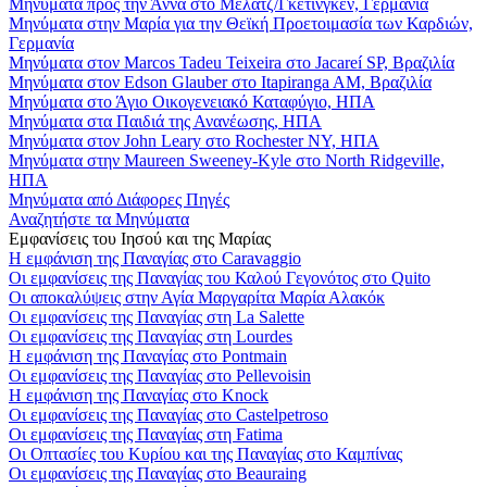
Μηνύματα προς την Άννα στο Μέλατζ/Γκέτινγκεν, Γερμανία
Μηνύματα στην Μαρία για την Θεϊκή Προετοιμασία των Καρδιών,
Γερμανία
Μηνύματα στον Marcos Tadeu Teixeira στο Jacareí SP, Βραζιλία
Μηνύματα στον Edson Glauber στο Itapiranga AM, Βραζιλία
Μηνύματα στο Άγιο Οικογενειακό Καταφύγιο, ΗΠΑ
Μηνύματα στα Παιδιά της Ανανέωσης, ΗΠΑ
Μηνύματα στον John Leary στο Rochester NY, ΗΠΑ
Μηνύματα στην Maureen Sweeney-Kyle στο North Ridgeville,
ΗΠΑ
Μηνύματα από Διάφορες Πηγές
Αναζητήστε τα Μηνύματα
Εμφανίσεις του Ιησού και της Μαρίας
Η εμφάνιση της Παναγίας στο Caravaggio
Οι εμφανίσεις της Παναγίας του Καλού Γεγονότος στο Quito
Οι αποκαλύψεις στην Αγία Μαργαρίτα Μαρία Αλακόκ
Οι εμφανίσεις της Παναγίας στη La Salette
Οι εμφανίσεις της Παναγίας στη Lourdes
Η εμφάνιση της Παναγίας στο Pontmain
Οι εμφανίσεις της Παναγίας στο Pellevoisin
Η εμφάνιση της Παναγίας στο Knock
Οι εμφανίσεις της Παναγίας στο Castelpetroso
Οι εμφανίσεις της Παναγίας στη Fatima
Οι Οπτασίες του Κυρίου και της Παναγίας στο Καμπίνας
Οι εμφανίσεις της Παναγίας στο Beauraing