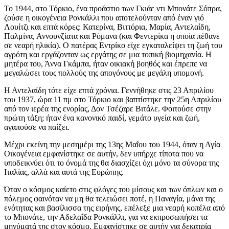
Το 1944, στο Τόρκιο, ένα προάστιο των Γκιάε ντι Μπονάτε Σόπρα,
ζούσε η οικογένεια Ρονκάλλι που αποτελούνταν από έναν γιό
Λουίτζι και επτά κόρες: Κατερίνα, Βιττόρια, Μαρία, Αντελαίδη,
Παλμίνα, Αννουνζίατα και Ρόμανα (και Φεντερίκα η οποία πέθανε
σε νεαρή ηλικία). Ο πατέρας Εντρίκο είχε εγκαταλείψει τη ζωή του
αγρότη και εργάζονταν ως εργάτης σε μια τοπική βιομηχανία. Η
μητέρα του, Άννα Γκάμπα, ήταν οικιακή βοηθός και έπρεπε να
μεγαλώσει τους πολλούς της απογόνους με μεγάλη υπομονή.
Η Αντελαίδη τότε είχε επτά χρόνια. Γεννήθηκε στις 23 Απριλίου
του 1937, ώρα 11 πμ στο Τόρκιο και βαπτίστηκε την 25η Απριλίου
από τον ιερέα της ενορίας, Δον Τσέζαρε Βιτάλε. Φοιτούσε στην
πρώτη τάξη; ήταν ένα κανονικό παιδί, γεμάτο υγεία και ζωή,
αγαπούσε να παίζει.
Μέχρι εκείνη την μεσημέρι της 13ης Μαΐου του 1944, όταν η Αγία
Οικογένεια εμφανίστηκε σε αυτήν, δεν υπήρχε τίποτα που να
υποδεικνύει ότι το όνομά της θα διασχίζει όχι μόνο τα σύνορα της
Ιταλίας, αλλά και αυτά της Ευρώπης.
Όταν ο κόσμος καίετο στις φλόγες του μίσους και των όπλων και ο
πόλεμος φαινόταν να μη θα τελειώσει ποτέ, η Παναγία, μάνα της
ενότητας και βασίλισσα της ειρήνης, επέλεξε μια νεαρή κοπέλα από
το Μπονάτε, την Αδελαΐδα Ρονκάλλι, για να εκπροσωπήσει τα
μηνύματά της στον κόσμο. Εμφανίστηκε σε αυτήν για δεκατρία