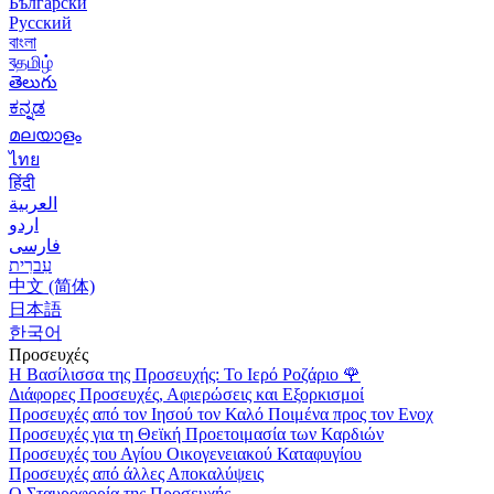
Български
Русский
বাংলা
বதமிழ்
తెలుగు
ಕನ್ನಡ
മലയാളം
ไทย
हिंदी
العربية
اردو
فارسی
עִברִית
中文 (简体)
日本語
한국어
Προσευχές
Η Βασίλισσα της Προσευχής: Το Ιερό Ροζάριο
🌹
Διάφορες Προσευχές, Αφιερώσεις και Εξορκισμοί
Προσευχές από τον Ιησού τον Καλό Ποιμένα προς τον Ενοχ
Προσευχές για τη Θεϊκή Προετοιμασία των Καρδιών
Προσευχές του Αγίου Οικογενειακού Καταφυγίου
Προσευχές από άλλες Αποκαλύψεις
Ο Σταυροφορία της Προσευχής