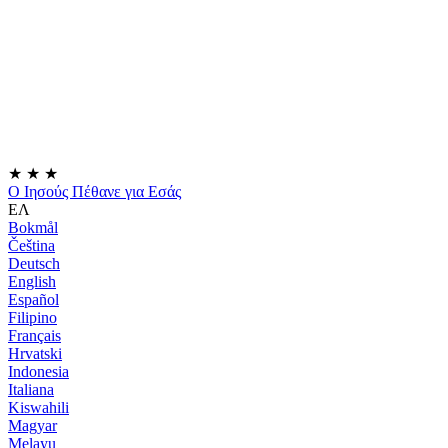
★
★
★
Ο Ιησούς Πέθανε για Εσάς
ΕΛ
Bokmål
Čeština
Deutsch
English
Español
Filipino
Français
Hrvatski
Indonesia
Italiana
Kiswahili
Magyar
Melayu