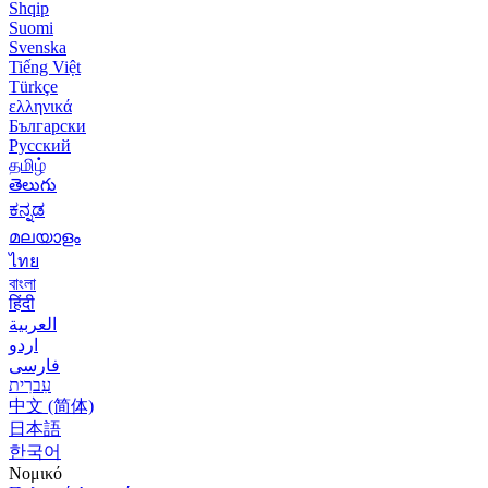
Shqip
Suomi
Svenska
Tiếng Việt
Türkçe
ελληνικά
Български
Русский
தமிழ்
తెలుగు
ಕನ್ನಡ
മലയാളം
ไทย
বাংলা
हिंदी
العربية
اردو
فارسی
עִברִית
中文 (简体)
日本語
한국어
Νομικό