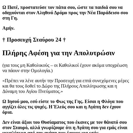
Ω Πατέ, προστατεύσε τον πάπα σου, ώστε τα παιδιά σου να
οδηγούνται στον Αληθινό Δρόμο προς την Νέα Παράδεισο σου
στη Γη.
Aμήν.
† Προσευχή Σταύρου 24 †
Πλήρης Αφέση για την Απολυτρώσιν
(για τους μη Καθολικούς – οι Καθολικοί έχουν ακόμα υποχρέωση
να πάουν στην Ομολογία.)
«Πρέπει να λένε αυτήν την Προσευχή για επτά συνεχόμενες μέρες
και θα τους δοθεί το Δώρο της Πλήρους Απολύτρωσης και η
Δύναμη του Αγίου Πνεύματος.»
Ω Ιησού μου, εσύ είστε το Φως της Γης. Είσαι η Φλόγα που
αγγίζει όλες τις ψυχές. Η Έλεός σου και η Αγάπη δεν έχουν
όρια.
Δεν είναι άξιοι του Θυσίαματος που έκανες με τον θάνατό σου
στον Σταυρό, αλλά γνωρίζουμε ότι η Αγάπη σου για εμάς είναι
μεγαλύτερη από την αγάπη που έχουμε για εσάς.