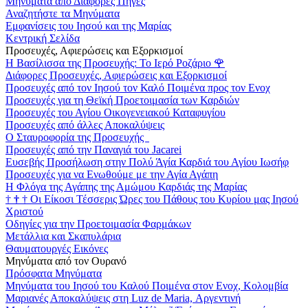
Μηνύματα από Διάφορες Πηγές
Αναζητήστε τα Μηνύματα
Εμφανίσεις του Ιησού και της Μαρίας
Κεντρική Σελίδα
Προσευχές, Αφιερώσεις και Εξορκισμοί
Η Βασίλισσα της Προσευχής: Το Ιερό Ροζάριο
🌹
Διάφορες Προσευχές, Αφιερώσεις και Εξορκισμοί
Προσευχές από τον Ιησού τον Καλό Ποιμένα προς τον Ενοχ
Προσευχές για τη Θεϊκή Προετοιμασία των Καρδιών
Προσευχές του Αγίου Οικογενειακού Καταφυγίου
Προσευχές από άλλες Αποκαλύψεις
Ο Σταυροφορία της Προσευχής
Προσευχές από την Παναγιά του Jacarei
Ευσεβής Προσήλωση στην Πολύ Άγία Καρδιά του Αγίου Ιωσήφ
Προσευχές για να Ενωθούμε με την Αγία Αγάπη
Η Φλόγα της Αγάπης της Αμώμου Καρδιάς της Μαρίας
†
†
†
Οι Είκοσι Τέσσερις Ώρες του Πάθους του Κυρίου μας Ιησού
Χριστού
Οδηγίες για την Προετοιμασία Φαρμάκων
Μετάλλια και Σκαπυλάρια
Θαυματουργές Εικόνες
Μηνύματα από τον Ουρανό
Πρόσφατα Μηνύματα
Μηνύματα του Ιησού του Καλού Ποιμένα στον Ενοχ, Κολομβία
Μαριανές Αποκαλύψεις στη Luz de Maria, Αργεντινή