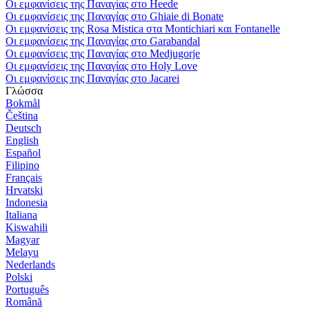
Οι εμφανίσεις της Παναγίας στο Heede
Οι εμφανίσεις της Παναγίας στο Ghiaie di Bonate
Οι εμφανίσεις της Rosa Mistica στα Montichiari και Fontanelle
Οι εμφανίσεις της Παναγίας στο Garabandal
Οι εμφανίσεις της Παναγίας στο Medjugorje
Οι εμφανίσεις της Παναγίας στο Holy Love
Οι εμφανίσεις της Παναγίας στο Jacarei
Γλώσσα
Bokmål
Čeština
Deutsch
English
Español
Filipino
Français
Hrvatski
Indonesia
Italiana
Kiswahili
Magyar
Melayu
Nederlands
Polski
Português
Română