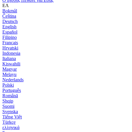
Ο Ιησούς Πέθανε για Εσάς
ΕΛ
Bokmål
Čeština
Deutsch
English
Español
Filipino
Français
Hrvatski
Indonesia
Italiana
Kiswahili
Magyar
Melayu
Nederlands
Polski
Português
Română
Shqip
Suomi
Svenska
Tiếng Việt
Türkçe
ελληνικά