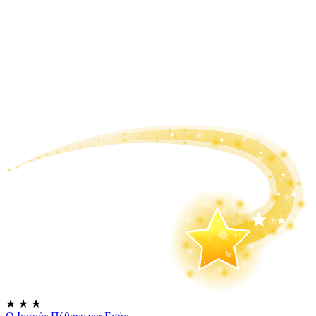
★
★
★