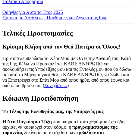
Πολιτική Απορρήτου
Οδηγίες για Αυτό το Έτος 2025
Σχετικά με Ασθένειες, Πανδημίες και Άγνωστους Ιούς
Τελικές Προετοιμασίες
Κρίσιμη Κλήση από τον Θεό Πατέρα σε Όλους!
Πριν απελευθερώσω το Χέρι Μου με ΟΛΗ την Δύναμή του, Κατά
της Γης, θέλω να Προσκαλέσω ΚΑΘΕ ΑΝΘΡΩΠΟ να
ακολουθήσει τις Υποδείξεις μου και τις Εντολές μου που θα δώσω
σε αυτό το Μήνυμα γιατί θέλω ΚΑΘΕ ΑΝΘΡΩΠΟ, να Σωθεί και
να Επιστρέψει στο Σπίτι Μου από όπου ήρθε, από όπου έφυγε και
από όπου βρίσκεται.
(
Συνεχίστε...
)
Κόκκινη Προειδοποίηση
Το Τέλος της Ελευθερίας μας, της Υπάρξεώς μας
Η Νέα Παγκόσμια Τάξη
που υπηρετεί τον εχθρό μου έχει ήδη
αρχίσει να κυριαρχεί στον κόσμο, η
προγραμματισμός της
τυραννίας
ξεκίνησε με το σχέδιο των
εμβολίων και