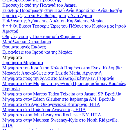
Προσευχές από την Παναγιά του Jacarei
Ευσεβής Προσήλωση στην Πολύ Άγία Καρδιά του Αγίου Ιωσήφ
Προσευχές για να Ενωθούμε με την Αγία Αγάπη
Η Φλόγα της Αγάπης της Αμώμου Καρδιάς της Μαρίας
†
†
†
Οι Είκοσι Τέσσερις Ώρες του Πάθους του Κυρίου μας Ιησού
Χριστού
Οδηγίες για την Προετοιμασία Φαρμάκων
Μετάλλια και Σκαπυλάρια
Θαυματουργές Εικόνες
Εμφανίσεις του Ιησού και της Μαρίας
Μηνύματα
Πρόσφατα Μηνύματα
Μηνύματα του Ιησού του Καλού Ποιμένα στον Ενοχ, Κολομβία
Μαριανές Αποκαλύψεις στη Luz de Maria, Αργεντινή
Μηνύματα προς την Άννα στο Μέλατζ/Γκέτινγκεν, Γερμανία
Μηνύματα στην Μαρία για την Θεϊκή Προετοιμασία των Καρδιών,
Γερμανία
Μηνύματα στον Marcos Tadeu Teixeira στο Jacareí SP, Βραζιλία
Μηνύματα στον Edson Glauber στο Itapiranga AM, Βραζιλία
Μηνύματα στο Άγιο Οικογενειακό Καταφύγιο, ΗΠΑ
Μηνύματα στα Παιδιά της Ανανέωσης, ΗΠΑ
Μηνύματα στον John Leary στο Rochester NY, ΗΠΑ
Μηνύματα στην Maureen Sweeney-Kyle στο North Ridgeville,
ΗΠΑ