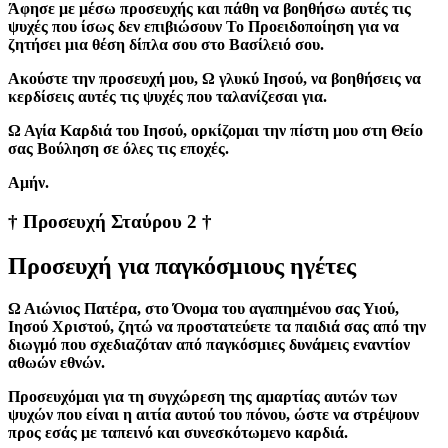
Άφησε με μέσω προσευχής και πάθη να βοηθήσω αυτές τις
ψυχές που ίσως δεν επιβιώσουν Το Προειδοποίηση για να
ζητήσει μια θέση δίπλα σου στο Βασίλειό σου.
Aκούστε την προσευχή μου, Ω γλυκύ Ιησού, να βοηθήσεις να
κερδίσεις αυτές τις ψυχές που ταλανίζεσαι για.
Ω Αγία Καρδιά του Ιησού, ορκίζομαι την πίστη μου στη Θείο
σας Βούληση σε όλες τις εποχές.
Aμήν.
† Προσευχή Σταύρου 2 †
Προσευχή για παγκόσμιους ηγέτες
Ω Αιώνιος Πατέρα, στο Όνομα του αγαπημένου σας Υιού,
Ιησού Χριστού, ζητώ να προστατεύετε τα παιδιά σας από την
διωγμό που σχεδιαζόταν από παγκόσμιες δυνάμεις εναντίον
αθωών εθνών.
Προσευχόμαι για τη συγχώρεση της αμαρτίας αυτών των
ψυχών που είναι η αιτία αυτού του πόνου, ώστε να στρέψουν
προς εσάς με ταπεινό και συνεσκότωμενο καρδιά.