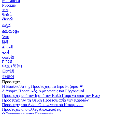
Български
Русский
বাংলা
বதமிழ்
తెలుగు
ಕನ್ನಡ
മലയാളം
ไทย
हिंदी
العربية
اردو
فارسی
עִברִית
中文 (简体)
日本語
한국어
Προσευχές
Η Βασίλισσα της Προσευχής: Το Ιερό Ροζάριο
🌹
Διάφορες Προσευχές, Αφιερώσεις και Εξορκισμοί
Προσευχές από τον Ιησού τον Καλό Ποιμένα προς τον Ενοχ
Προσευχές για τη Θεϊκή Προετοιμασία των Καρδιών
Προσευχές του Αγίου Οικογενειακού Καταφυγίου
Προσευχές από άλλες Αποκαλύψεις
Ο Σταυροφορία της Προσευχής