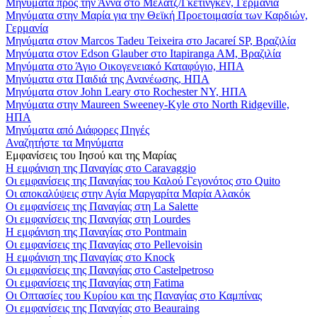
Μηνύματα προς την Άννα στο Μέλατζ/Γκέτινγκεν, Γερμανία
Μηνύματα στην Μαρία για την Θεϊκή Προετοιμασία των Καρδιών,
Γερμανία
Μηνύματα στον Marcos Tadeu Teixeira στο Jacareí SP, Βραζιλία
Μηνύματα στον Edson Glauber στο Itapiranga AM, Βραζιλία
Μηνύματα στο Άγιο Οικογενειακό Καταφύγιο, ΗΠΑ
Μηνύματα στα Παιδιά της Ανανέωσης, ΗΠΑ
Μηνύματα στον John Leary στο Rochester NY, ΗΠΑ
Μηνύματα στην Maureen Sweeney-Kyle στο North Ridgeville,
ΗΠΑ
Μηνύματα από Διάφορες Πηγές
Αναζητήστε τα Μηνύματα
Εμφανίσεις του Ιησού και της Μαρίας
Η εμφάνιση της Παναγίας στο Caravaggio
Οι εμφανίσεις της Παναγίας του Καλού Γεγονότος στο Quito
Οι αποκαλύψεις στην Αγία Μαργαρίτα Μαρία Αλακόκ
Οι εμφανίσεις της Παναγίας στη La Salette
Οι εμφανίσεις της Παναγίας στη Lourdes
Η εμφάνιση της Παναγίας στο Pontmain
Οι εμφανίσεις της Παναγίας στο Pellevoisin
Η εμφάνιση της Παναγίας στο Knock
Οι εμφανίσεις της Παναγίας στο Castelpetroso
Οι εμφανίσεις της Παναγίας στη Fatima
Οι Οπτασίες του Κυρίου και της Παναγίας στο Καμπίνας
Οι εμφανίσεις της Παναγίας στο Beauraing