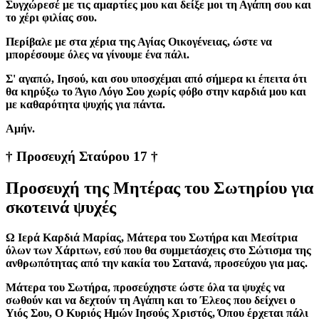
Συγχώρεσέ με τις αμαρτίες μου και δείξε μοι τη Αγάπη σου και
το χέρι φιλίας σου.
Περίβαλε με στα χέρια της Αγίας Οικογένειας, ώστε να
μπορέσουμε όλες να γίνουμε ένα πάλι.
Σ' αγαπώ, Ιησού, και σου υποσχέμαι από σήμερα κι έπειτα ότι
θα κηρύξω το Άγιο Λόγο Σου χωρίς φόβο στην καρδιά μου και
με καθαρότητα ψυχής για πάντα.
Aμήν.
† Προσευχή Σταύρου 17 †
Προσευχή της Μητέρας του Σωτηρίου για
σκοτεινά ψυχές
Ω Ιερά Καρδιά Μαρίας, Μάτερα του Σωτήρα και Μεσίτρια
όλων των Χάριτων, εσύ που θα συμμετάσχεις στο Σώτισμα της
ανθρωπότητας από την κακία του Σατανά, προσεύχου για μας.
Μάτερα του Σωτήρα, προσεύχηστε ώστε όλα τα ψυχές να
σωθούν και να δεχτούν τη Αγάπη και το Έλεος που δείχνει ο
Υιός Σου, Ο Κυριός Ημών Ιησούς Χριστός, Όπου έρχεται πάλι