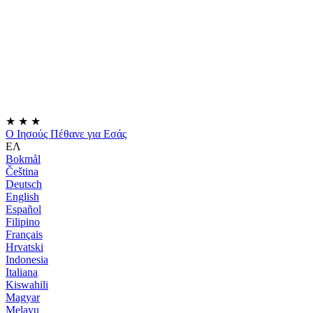
★
★
★
Ο Ιησούς Πέθανε για Εσάς
ΕΛ
Bokmål
Čeština
Deutsch
English
Español
Filipino
Français
Hrvatski
Indonesia
Italiana
Kiswahili
Magyar
Melayu