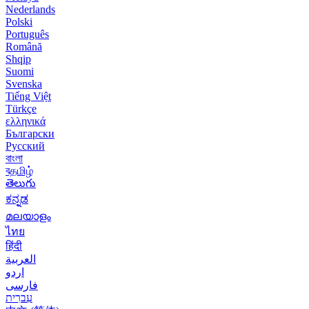
Nederlands
Polski
Português
Română
Shqip
Suomi
Svenska
Tiếng Việt
Türkçe
ελληνικά
Български
Русский
বাংলা
বதமிழ்
తెలుగు
ಕನ್ನಡ
മലയാളം
ไทย
हिंदी
العربية
اردو
فارسی
עִברִית