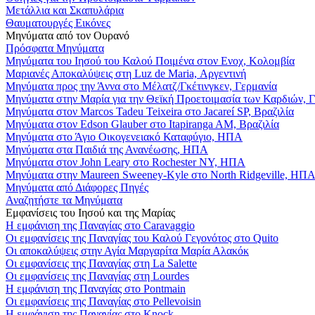
Μετάλλια και Σκαπυλάρια
Θαυματουργές Εικόνες
Μηνύματα από τον Ουρανό
Πρόσφατα Μηνύματα
Μηνύματα του Ιησού του Καλού Ποιμένα στον Ενοχ, Κολομβία
Μαριανές Αποκαλύψεις στη Luz de Maria, Αργεντινή
Μηνύματα προς την Άννα στο Μέλατζ/Γκέτινγκεν, Γερμανία
Μηνύματα στην Μαρία για την Θεϊκή Προετοιμασία των Καρδιών, 
Μηνύματα στον Marcos Tadeu Teixeira στο Jacareí SP, Βραζιλία
Μηνύματα στον Edson Glauber στο Itapiranga AM, Βραζιλία
Μηνύματα στο Άγιο Οικογενειακό Καταφύγιο, ΗΠΑ
Μηνύματα στα Παιδιά της Ανανέωσης, ΗΠΑ
Μηνύματα στον John Leary στο Rochester NY, ΗΠΑ
Μηνύματα στην Maureen Sweeney-Kyle στο North Ridgeville, ΗΠ
Μηνύματα από Διάφορες Πηγές
Αναζητήστε τα Μηνύματα
Εμφανίσεις του Ιησού και της Μαρίας
Η εμφάνιση της Παναγίας στο Caravaggio
Οι εμφανίσεις της Παναγίας του Καλού Γεγονότος στο Quito
Οι αποκαλύψεις στην Αγία Μαργαρίτα Μαρία Αλακόκ
Οι εμφανίσεις της Παναγίας στη La Salette
Οι εμφανίσεις της Παναγίας στη Lourdes
Η εμφάνιση της Παναγίας στο Pontmain
Οι εμφανίσεις της Παναγίας στο Pellevoisin
Η εμφάνιση της Παναγίας στο Knock