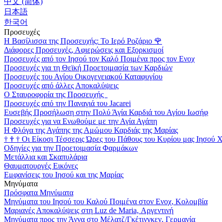
中文 (简体)
日本語
한국어
Προσευχές
Η Βασίλισσα της Προσευχής: Το Ιερό Ροζάριο
🌹
Διάφορες Προσευχές, Αφιερώσεις και Εξορκισμοί
Προσευχές από τον Ιησού τον Καλό Ποιμένα προς τον Ενοχ
Προσευχές για τη Θεϊκή Προετοιμασία των Καρδιών
Προσευχές του Αγίου Οικογενειακού Καταφυγίου
Προσευχές από άλλες Αποκαλύψεις
Ο Σταυροφορία της Προσευχής
Προσευχές από την Παναγιά του Jacarei
Ευσεβής Προσήλωση στην Πολύ Άγία Καρδιά του Αγίου Ιωσήφ
Προσευχές για να Ενωθούμε με την Αγία Αγάπη
Η Φλόγα της Αγάπης της Αμώμου Καρδιάς της Μαρίας
†
†
†
Οι Είκοσι Τέσσερις Ώρες του Πάθους του Κυρίου μας Ιησού 
Οδηγίες για την Προετοιμασία Φαρμάκων
Μετάλλια και Σκαπυλάρια
Θαυματουργές Εικόνες
Εμφανίσεις του Ιησού και της Μαρίας
Μηνύματα
Πρόσφατα Μηνύματα
Μηνύματα του Ιησού του Καλού Ποιμένα στον Ενοχ, Κολομβία
Μαριανές Αποκαλύψεις στη Luz de Maria, Αργεντινή
Μηνύματα προς την Άννα στο Μέλατζ/Γκέτινγκεν, Γερμανία