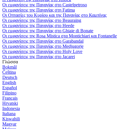
Οι εμφανίσεις της Παναγίας στο Castelpetroso
Οι εμφανίσεις της Παναγίας στη Fatima
Οι Οπτασίες του Κυρίου και της Παναγίας στο Καμπίνας
Οι εμφανίσεις της Παναγίας στο Beauraing
Οι εμφανίσεις της Παναγίας στο Heede
Οι εμφανίσεις της Παναγίας στο Ghiaie di Bonate
Οι εμφανίσεις της Rosa Mistica στα Montichiari και Fontanelle
Οι εμφανίσεις της Παναγίας στο Garabandal
Οι εμφανίσεις της Παναγίας στο Medjugorje
Οι εμφανίσεις της Παναγίας στο Holy Love
Οι εμφανίσεις της Παναγίας στο Jacarei
Γλώσσα
Bokmål
Čeština
Deutsch
English
Español
Filipino
Français
Hrvatski
Indonesia
Italiana
Kiswahili
Magyar