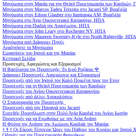
Μηνύματα στην Μαρία για την Θεϊκή Προετοιμασία των Καρδιών, 
Μηνύματα στον Marcos Tadeu Teixeira στο Jacareí SP, Βραζιλία
Μηνύματα στον Edson Glauber στο Itapiranga AM, Βραζιλία
Μηνύματα στο Άγιο Οικογενειακό Καταφύγιο, ΗΠΑ
Μηνύματα στα Παιδιά της Ανανέωσης, ΗΠΑ
Μηνύματα στον John Leary στο Rochester NY, ΗΠΑ
Μηνύματα στην Maureen Sweeney-Kyle στο North Ridgeville, ΗΠ
Μηνύματα από Διάφορες Πηγές
Αναζητήστε τα Μηνύματα
Εμφανίσεις του Ιησού και της Μαρίας
Κεντρική Σελίδα
Προσευχές, Αφιερώσεις και Εξορκισμοί
Η Βασίλισσα της Προσευχής: Το Ιερό Ροζάριο
🌹
Διάφορες Προσευχές, Αφιερώσεις και Εξορκισμοί
Προσευχές από τον Ιησού τον Καλό Ποιμένα προς τον Ενοχ
Προσευχές για τη Θεϊκή Προετοιμασία των Καρδιών
Προσευχές του Αγίου Οικογενειακού Καταφυγίου
Προσευχές από άλλες Αποκαλύψεις
Ο Σταυροφορία της Προσευχής
Προσευχές από την Παναγιά του Jacarei
Ευσεβής Προσήλωση στην Πολύ Άγία Καρδιά του Αγίου Ιωσήφ
Προσευχές για να Ενωθούμε με την Αγία Αγάπη
Η Φλόγα της Αγάπης της Αμώμου Καρδιάς της Μαρίας
†
†
†
Οι Είκοσι Τέσσερις Ώρες του Πάθους του Κυρίου μας Ιησού 
Οδηγίες για την Προετοιμασία Φαρμάκων