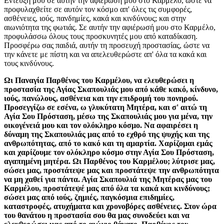
Εντεύξη μου σε αυτήν την αφιέρωσή μου στο Καρμέλο, ώστε να
προφυλαχθείτε σε αυτόν τον κόσμο απ' όλες τις συμφορές,
ασθένειες, ιούς, πανδημίες, κακά και κινδύνους; και στην
αιωνιότητα της φωτιάς. Σε αυτήν την αφιέρωσή μου στο Καρμέλο,
προφυλάσσω όλους τους προσκυνητές μου από καταδίκαση.
Προσφέρω σας παιδιά, αυτήν τη προσευχή προστασίας, ώστε να
την κάνετε με πίστη και να απελευθερώστε απ' όλα τα κακά και
τους κινδύνους.
Ωι Παναγία Παρθένος του Καρμέλου, να ελευθερώσει η
προστασία της Αγίας Σκαπουλιάς μου από κάθε κακό, κίνδυνο,
ιούς, πανώλους, ασθένεια και την επιδρομή του πονηρού.
Προσεγγίζω σε εσένα, ω γλυκύτατη Μητέρα, και σ' αιτώ τη
Αγία Σου Πρόσταση, μέσω της Σκαπουλιάς μου για μένα, την
οικογένειά μου και τον ολόκληρο κόσμο. Να αφαιρέσει η
δύναμη της Σκαπουλιάς μας από το εχθρό της ψυχής και της
ανθρωπότητας, από το κακό και τη αμαρτία. Χαρίζομαι εμάς
και χαρίζουμε τον ολόκληρο κόσμο στην Αγία Σου Πρόσταση,
αγαπημένη μητέρα. Ωι Παρθένος του Καρμέλου; λύτρισε μας,
σώσει μας, προστάτεψε μας και προστάτεψε την ανθρωπότητα
να μη χαθεί για πάντα. Αγία Σκαπουλιά της Μητέρας μας του
Καρμέλου, προστάτεψέ μας από όλα τα κακά και κινδύνους;
σώσει μας από ιούς, ζημιές, παγκόσμια επιδημίες,
καταστροφές, ατυχήματα και χρονοβόρες ασθένειες. Στον ώρα
του θανάτου η προστασία σου θα μας συνοδεύει και να