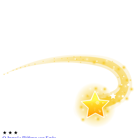
★
★
★