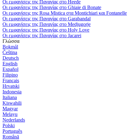
Οι εμφανίσεις της Παναγίας στο Heede
Οι εμφανίσεις της Παναγίας στο Ghiaie di Bonate
Οι εμφανίσεις της Rosa Mistica στα Montichiari και Fontanelle
Οι εμφανίσεις της Παναγίας στο Garabandal
Οι εμφανίσεις της Παναγίας στο Medjugorje
Οι εμφανίσεις της Παναγίας στο Holy Love
Οι εμφανίσεις της Παναγίας στο Jacarei
Γλώσσα
Bokmål
Čeština
Deutsch
English
Español
Filipino
Français
Hrvatski
Indonesia
Italiana
Kiswahili
Magyar
Melayu
Nederlands
Polski
Português
Română