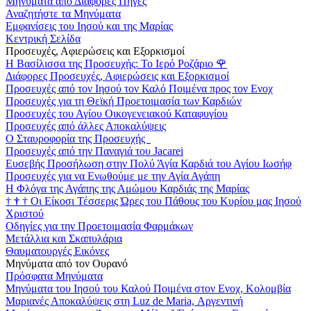
Μηνύματα από Διάφορες Πηγές
Αναζητήστε τα Μηνύματα
Εμφανίσεις του Ιησού και της Μαρίας
Κεντρική Σελίδα
Προσευχές, Αφιερώσεις και Εξορκισμοί
Η Βασίλισσα της Προσευχής: Το Ιερό Ροζάριο
🌹
Διάφορες Προσευχές, Αφιερώσεις και Εξορκισμοί
Προσευχές από τον Ιησού τον Καλό Ποιμένα προς τον Ενοχ
Προσευχές για τη Θεϊκή Προετοιμασία των Καρδιών
Προσευχές του Αγίου Οικογενειακού Καταφυγίου
Προσευχές από άλλες Αποκαλύψεις
Ο Σταυροφορία της Προσευχής
Προσευχές από την Παναγιά του Jacarei
Ευσεβής Προσήλωση στην Πολύ Άγία Καρδιά του Αγίου Ιωσήφ
Προσευχές για να Ενωθούμε με την Αγία Αγάπη
Η Φλόγα της Αγάπης της Αμώμου Καρδιάς της Μαρίας
†
†
†
Οι Είκοσι Τέσσερις Ώρες του Πάθους του Κυρίου μας Ιησού
Χριστού
Οδηγίες για την Προετοιμασία Φαρμάκων
Μετάλλια και Σκαπυλάρια
Θαυματουργές Εικόνες
Μηνύματα από τον Ουρανό
Πρόσφατα Μηνύματα
Μηνύματα του Ιησού του Καλού Ποιμένα στον Ενοχ, Κολομβία
Μαριανές Αποκαλύψεις στη Luz de Maria, Αργεντινή