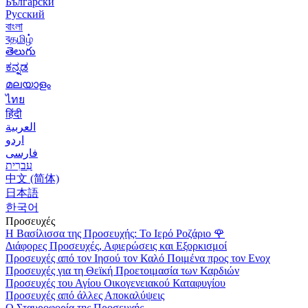
Български
Русский
বাংলা
বதமிழ்
తెలుగు
ಕನ್ನಡ
മലയാളം
ไทย
हिंदी
العربية
اردو
فارسی
עִברִית
中文 (简体)
日本語
한국어
Προσευχές
Η Βασίλισσα της Προσευχής: Το Ιερό Ροζάριο
🌹
Διάφορες Προσευχές, Αφιερώσεις και Εξορκισμοί
Προσευχές από τον Ιησού τον Καλό Ποιμένα προς τον Ενοχ
Προσευχές για τη Θεϊκή Προετοιμασία των Καρδιών
Προσευχές του Αγίου Οικογενειακού Καταφυγίου
Προσευχές από άλλες Αποκαλύψεις
Ο Σταυροφορία της Προσευχής