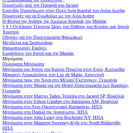
Προσευχές από την Παναγιά του Jacarei
Ευσεβής Προσήλωση στην Πολύ Άγία Καρδιά του Αγίου Ιωσήφ
Προσευχές για να Ενωθούμε με την Αγία Αγάπη
Η Φλόγα της Αγάπης της Αμώμου Καρδιάς της Μαρίας
†
†
†
Οι Είκοσι Τέσσερις Ώρες του Πάθους του Κυρίου μας Ιησού
Χριστού
Οδηγίες για την Προετοιμασία Φαρμάκων
Μετάλλια και Σκαπυλάρια
Θαυματουργές Εικόνες
Εμφανίσεις του Ιησού και της Μαρίας
Μηνύματα
Πρόσφατα Μηνύματα
Μηνύματα του Ιησού του Καλού Ποιμένα στον Ενοχ, Κολομβία
Μαριανές Αποκαλύψεις στη Luz de Maria, Αργεντινή
Μηνύματα προς την Άννα στο Μέλατζ/Γκέτινγκεν, Γερμανία
Μηνύματα στην Μαρία για την Θεϊκή Προετοιμασία των Καρδιών,
Γερμανία
Μηνύματα στον Marcos Tadeu Teixeira στο Jacareí SP, Βραζιλία
Μηνύματα στον Edson Glauber στο Itapiranga AM, Βραζιλία
Μηνύματα στο Άγιο Οικογενειακό Καταφύγιο, ΗΠΑ
Μηνύματα στα Παιδιά της Ανανέωσης, ΗΠΑ
Μηνύματα στον John Leary στο Rochester NY, ΗΠΑ
Μηνύματα στην Maureen Sweeney-Kyle στο North Ridgeville,
ΗΠΑ