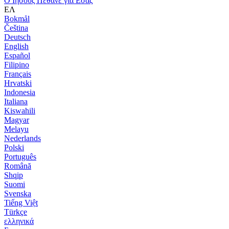
Ο Ιησούς Πέθανε για Εσάς
ΕΛ
Bokmål
Čeština
Deutsch
English
Español
Filipino
Français
Hrvatski
Indonesia
Italiana
Kiswahili
Magyar
Melayu
Nederlands
Polski
Português
Română
Shqip
Suomi
Svenska
Tiếng Việt
Türkçe
ελληνικά