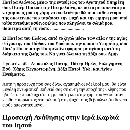
Πατέρα Αιώνιος, μέσω της εντεύξεως του Αγαπητού Υπηρέτη
σου, Πατέρ Πιο από την Πιετρελσίνα, σε ικέτο με ταπεινότητα
να χαρίσεις μοι τη χάρη να απελευθερωθώ από κάθε πνεύμα
της σκοτεινιάς που ταράσσει την ψυχή και την ειρήνη μου; από
κάθε πνεούμα ασθενοφιλίας που πληγώνει το σώμά μου,
ιδιαίτερα αυτή τη νόσο
: .............................
Ω Πατέρα του Ελέους, αυτό το ζητώ μέσω των αξίων της αγίας
στίγματης του Πάθους του Υιού σου, την οποία ο Υπηρέτης σου
Πατέρ Πιο από την Πιετρελσίνα φόρησε με αγίαση κατά τη
διάρκεια της ζωής του. Να γίνει όλα για τη Δόξα σου. Αμήν
Προσεύχεσθε:
Aπόστολος Πίστης
,
Πάτερ Ημών
,
Ευλογημένη
Εσύ, Χάρις Κεχαριτωμένη
,
Δόξα Πατρί, Υιώ, και Αγίου
Πνεύματος
.
Αυτή η προσευχή που σας δίνω, αγαπημένοι αδελφοί μου, θα είναι
μεγάλη πνευματική βοήθειά σας σε αυτή την εποχή της θλίψης που
ήδη ζείτε· προσεύχεστε τη με πίστη και στην χάρι του Θεού όταν
νιώθετε άρρωστος στο σώμα ή στη ψυχή· σας βεβαιώνω ότι δεν θα
είσθε απογοητευμένοι.
Προσευχή Ανάθησης στην Ιερά Καρδιά
του Ιησού