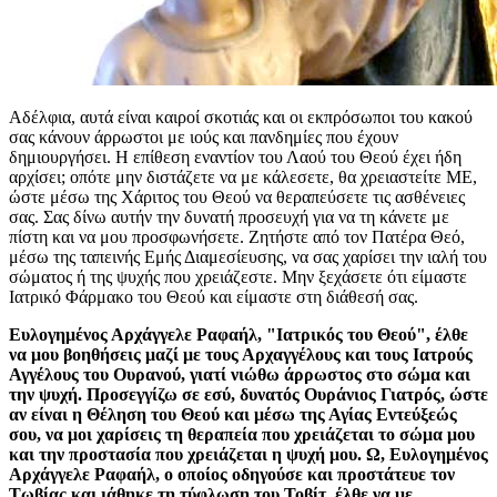
Αδέλφια, αυτά είναι καιροί σκοτιάς και οι εκπρόσωποι του κακού
σας κάνουν άρρωστοι με ιούς και πανδημίες που έχουν
δημιουργήσει. Η επίθεση εναντίον του Λαού του Θεού έχει ήδη
αρχίσει; οπότε μην διστάζετε να με κάλεσετε, θα χρειαστείτε ΜΕ,
ώστε μέσω της Χάριτος του Θεού να θεραπεύσετε τις ασθένειες
σας. Σας δίνω αυτήν την δυνατή προσευχή για να τη κάνετε με
πίστη και να μου προσφωνήσετε. Ζητήστε από τον Πατέρα Θεό,
μέσω της ταπεινής Εμής Διαμεσίευσης, να σας χαρίσει την ιαλή του
σώματος ή της ψυχής που χρειάζεστε. Μην ξεχάσετε ότι είμαστε
Ιατρικό Φάρμακο του Θεού και είμαστε στη διάθεσή σας.
Ευλογημένος Αρχάγγελε Ραφαήλ, "Ιατρικός του Θεού", έλθε
να μου βοηθήσεις μαζί με τους Αρχαγγέλους και τους Ιατρούς
Αγγέλους του Ουρανού, γιατί νιώθω άρρωστος στο σώμα και
την ψυχή. Προσεγγίζω σε εσύ, δυνατός Ουράνιος Γιατρός, ώστε
αν είναι η Θέληση του Θεού και μέσω της Αγίας Εντεύξεώς
σου, να μοι χαρίσεις τη θεραπεία που χρειάζεται το σώμα μου
και την προστασία που χρειάζεται η ψυχή μου. Ω, Ευλογημένος
Αρχάγγελε Ραφαήλ, ο οποίος οδηγούσε και προστάτευε τον
Τωβίας και ιάθηκε τη τύφλωση του Τοβίτ, έλθε να με