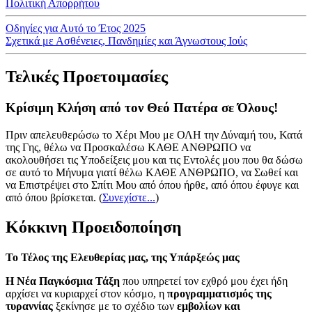
Πολιτική Απορρήτου
Οδηγίες για Αυτό το Έτος 2025
Σχετικά με Ασθένειες, Πανδημίες και Άγνωστους Ιούς
Τελικές Προετοιμασίες
Κρίσιμη Κλήση από τον Θεό Πατέρα σε Όλους!
Πριν απελευθερώσω το Χέρι Μου με ΟΛΗ την Δύναμή του, Κατά
της Γης, θέλω να Προσκαλέσω ΚΑΘΕ ΑΝΘΡΩΠΟ να
ακολουθήσει τις Υποδείξεις μου και τις Εντολές μου που θα δώσω
σε αυτό το Μήνυμα γιατί θέλω ΚΑΘΕ ΑΝΘΡΩΠΟ, να Σωθεί και
να Επιστρέψει στο Σπίτι Μου από όπου ήρθε, από όπου έφυγε και
από όπου βρίσκεται.
(
Συνεχίστε...
)
Κόκκινη Προειδοποίηση
Το Τέλος της Ελευθερίας μας, της Υπάρξεώς μας
Η Νέα Παγκόσμια Τάξη
που υπηρετεί τον εχθρό μου έχει ήδη
αρχίσει να κυριαρχεί στον κόσμο, η
προγραμματισμός της
τυραννίας
ξεκίνησε με το σχέδιο των
εμβολίων και