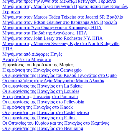
Μηνύματα προς την Άννα στο Μέλατζ/Γκέτινγκεν, Γερμανία
Μηνύματα στην Μαρία για την Θεϊκή Προετοιμασία των Καρδιών,
Γερμανία
Μηνύματα στον Marcos Tadeu Teixeira στο Jacareí SP, Βραζιλία
Μηνύματα στον Edson Glauber στο Itapiranga AM, Βραζιλία
Μηνύματα στο Άγιο Οικογενειακό Καταφύγιο, ΗΠΑ
Μηνύματα στα Παιδιά της Ανανέωσης, ΗΠΑ
Μηνύματα στον John Leary στο Rochester NY, ΗΠΑ
Μηνύματα στην Maureen Sweeney-Kyle στο North Ridgeville,
ΗΠΑ
Μηνύματα από Διάφορες Πηγές
Αναζητήστε τα Μηνύματα
Εμφανίσεις του Ιησού και της Μαρίας
Η εμφάνιση της Παναγίας στο Caravaggio
Οι εμφανίσεις της Παναγίας του Καλού Γεγονότος στο Quito
Οι αποκαλύψεις στην Αγία Μαργαρίτα Μαρία Αλακόκ
Οι εμφανίσεις της Παναγίας στη La Salette
Οι εμφανίσεις της Παναγίας στη Lourdes
Η εμφάνιση της Παναγίας στο Pontmain
Οι εμφανίσεις της Παναγίας στο Pellevoisin
Η εμφάνιση της Παναγίας στο Knock
Οι εμφανίσεις της Παναγίας στο Castelpetroso
Οι εμφανίσεις της Παναγίας στη Fatima
Οι Οπτασίες του Κυρίου και της Παναγίας στο Καμπίνας
Οι εμφανίσεις της Παναγίας στο Beauraing