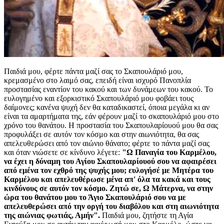
Παιδιά μου, φέρτε πάντα μαζί σας το Σκαπουλάριό μου,
κρεμασμένο στο λαιμό σας, επειδή είναι ισχυρό Πανοπλία
προστασίας εναντίον του κακού και των δυνάμεων του κακού. Το
ευλογημένο και εξορκιστικό Σκαπουλάριό μου φοβάει τους
δαίμονες; κανένα ψυχή δεν θα καταδικαστεί, όποια μεγάλα κι αν
είναι τα αμαρτήματα της, εάν φέρουν μαζί το σκαπουλάριό μου στο
χρόνο του θανάτου. Η προστασία του Σκαπουλαρίουού μου θα σας
προφυλάξει σε αυτόν τον κόσμο και στην αιωνιότητα, θα σας
απελευθερώσει από τον αιώνιο θάνατο; φέρτε το πάντα μαζί σας
και όταν νιώσετε σε κίνδυνο λέγετε:
"Ω Παναγία του Καρμέλου,
να έχει η δύναμη του Αγίου Σκαπουλαρίουού σου να αφαιρέσει
από εμένα τον εχθρό της ψυχής μου; ευλογήσέ με Μητέρα του
Καρμέλου και απελευθέρωσε μένα απ' όλα τα κακά και τους
κινδύνους σε αυτόν τον κόσμο. Ζητώ σε, Ω Μάτερνα, να στην
ώρα του θανάτου μου το Άγιο Σκαπουλάριό σου να με
απελευθερώσει από την οργή του διαβόλου και στη αιωνιότητα
της αιώνιας φωτιάς, Αμήν".
Παιδιά μου, ζητήστε τη Αγία