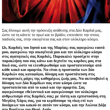
Σας δίνουμε αυτή την πρόσευξη ανάθεσης στα Δύο Καρδιά μας,
ώστε να τη κάνετε το πρωί και το βράδυ; επεκτάστε την στους
παιδιούς σας, στην οικογένεια σας και στον ολόκληρο κόσμο.
Ωι, Καρδιές του Ιησού και της Μαρίας; σας αφιερώνω εαυτό
μου, αφιερώνω την οικογένειά μου και τον ολόκληρο κόσμο
στις αγαπητικές σας Καρδιές. Παρακαλώ προσέχετε στην
παρακλήση που σας κάνω και δεχτείτε τις καρδιες μας στα
δικά σας, ώστε να ελευθερωθούμε και προστατευτούμε από
κάθε κακό και αμαρτία. Να είναι η προστασία των Δύο
Καρδιών σας καταφύγιο, δύναμη και προστάτευση στις
πνευματικές μάχες της καθημέρως ζωής μας. Να ακτινοβολεί η
δύναμη των Δύο Καρδίων σας στον κόσμο ώστε να
προστατεύεται από το κακό και την αμαρτία. Σας
αφιερώνουμε εθελοντικά και αφιερώνουμε τον ολόκληρο
ανθρωπισμό στις Καρδιές σας; με πίστη και εμπιστοσύνη στη
Μεγάλη Χάρις σας, για να κερδίσουμε τη νίκη επί των
δυνάμεων του κακού σε αυτόν τον κόσμο, και την Αιώνια Δόξα
στο Βασίλειο του Θεού. Αμήν