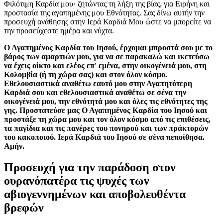
Φιλότιμη Καρδία μου· ζητώντας τη λήξη της βίας, για Ειρήνη και
προστασία της αγαπημένης μου Εθνότητας. Σας δίνω αυτήν την
προσευχή ανάθησης στην Ιερά Καρδιά Μου ώστε να μπορείτε να
την προσεύχεστε ημέρα και νύχτα.
Ο Αγαπημένος Καρδία του Ιησού, έρχομαι μπροστά σου με το
βάρος των αμαρτιών μου, για να σε παρακαλώ και ικετεύσω
να έχεις οίκτο και ελέος επ' εμένα, στην οικογένειά μου, στη
Κολομβία (ή τη χώρα σας) και στον όλον κόσμο.
Εθελουσιαστικά αναθέτω εαυτό μου στην Αγαπητότερη
Καρδιά σου και εθελουσιαστικά αναθέτω σε σένα την
οικογένειά μου, την εθνότητά μου και όλες τις εθνότητες της
γης. Προστατεύσε μας Ο Αγαπημένος Καρδία του Ιησού και
προστάξε τη χώρα μου και τον όλον κόσμο από τις επιθέσεις,
τα παγίδια και τις πανέρες του πονηρού και των πράκτορών
του κακοποιού. Ιερά Καρδιά του Ιησού σε σένα πεποίθησα.
Αμήν.
Προσευχή για την παράδοση στον
ουρανόπατέρα τις ψυχές των
αβιογεννημένων και αποβολευθέντα
βρεφών