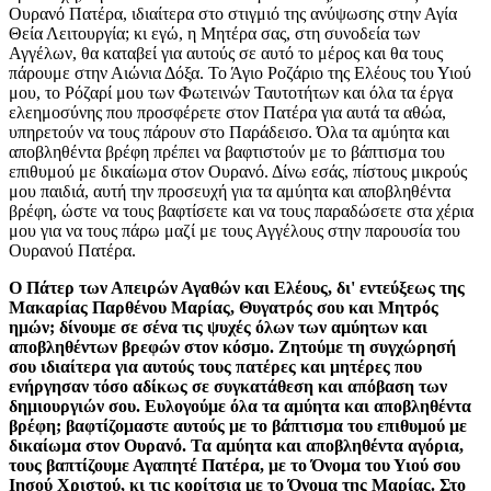
Ουρανό Πατέρα, ιδιαίτερα στο στιγμιό της ανύψωσης στην Αγία
Θεία Λειτουργία; κι εγώ, η Μητέρα σας, στη συνοδεία των
Αγγέλων, θα καταβεί για αυτούς σε αυτό το μέρος και θα τους
πάρουμε στην Αιώνια Δόξα. Το Άγιο Ροζάριο της Ελέους του Υιού
μου, το Ρόζαρί μου των Φωτεινών Ταυτοτήτων και όλα τα έργα
ελεημοσύνης που προσφέρετε στον Πατέρα για αυτά τα αθώα,
υπηρετούν να τους πάρουν στο Παράδεισο. Όλα τα αμύητα και
αποβληθέντα βρέφη πρέπει να βαφτιστούν με το βάπτισμα του
επιθυμού με δικαίωμα στον Ουρανό. Δίνω εσάς, πίστους μικρούς
μου παιδιά, αυτή την προσευχή για τα αμύητα και αποβληθέντα
βρέφη, ώστε να τους βαφτίσετε και να τους παραδώσετε στα χέρια
μου για να τους πάρω μαζί με τους Αγγέλους στην παρουσία του
Ουρανού Πατέρα.
Ο Πάτερ των Απειρών Αγαθών και Ελέους, δι' εντεύξεως της
Μακαρίας Παρθένου Μαρίας, Θυγατρός σου και Μητρός
ημών; δίνουμε σε σένα τις ψυχές όλων των αμύητων και
αποβληθέντων βρεφών στον κόσμο. Ζητούμε τη συγχώρησή
σου ιδιαίτερα για αυτούς τους πατέρες και μητέρες που
ενήργησαν τόσο αδίκως σε συγκατάθεση και απόβαση των
δημιουργιών σου. Ευλογούμε όλα τα αμύητα και αποβληθέντα
βρέφη; βαφτίζομαστε αυτούς με το βάπτισμα του επιθυμού με
δικαίωμα στον Ουρανό. Τα αμύητα και αποβληθέντα αγόρια,
τους βαπτίζουμε Αγαπητέ Πατέρα, με το Όνομα του Υιού σου
Ιησού Χριστού, κι τις κορίτσια με το Όνομα της Μαρίας. Στο