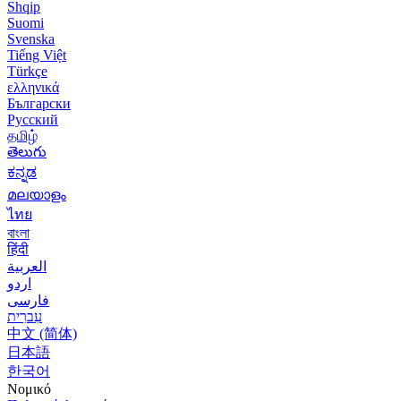
Shqip
Suomi
Svenska
Tiếng Việt
Türkçe
ελληνικά
Български
Русский
தமிழ்
తెలుగు
ಕನ್ನಡ
മലയാളം
ไทย
বাংলা
हिंदी
العربية
اردو
فارسی
עִברִית
中文 (简体)
日本語
한국어
Νομικό